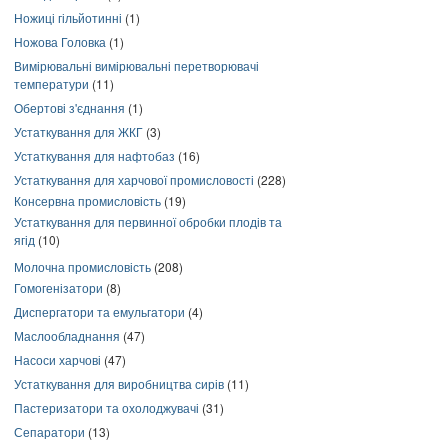
Ножиці гільйотинні
(1)
Ножова Головка
(1)
Вимірювальні вимірювальні перетворювачі
температури
(11)
Обертові з'єднання
(1)
Устаткування для ЖКГ
(3)
Устаткування для нафтобаз
(16)
Устаткування для харчової промисловості
(228)
Консервна промисловість
(19)
Устаткування для первинної обробки плодів та
ягід
(10)
Молочна промисловість
(208)
Гомогенізатори
(8)
Диспергатори та емульгатори
(4)
Маслообладнання
(47)
Насоси харчові
(47)
Устаткування для виробництва сирів
(11)
Пастеризатори та охолоджувачі
(31)
Сепаратори
(13)