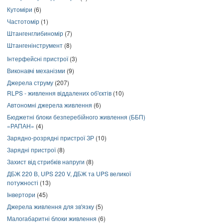
Кутоміри
(6)
Частотомір
(1)
Штангенглибиномір
(7)
Штангенінструмент
(8)
Інтерфейсні пристрої
(3)
Виконавчі механізми
(9)
Джерела струму
(207)
RLPS - живлення віддалених об'єктів
(10)
Автономні джерела живлення
(6)
Бюджетні блоки безперебійного живлення (ББП)
«РАПАН»
(4)
Зарядно-розрядні пристрої ЗР
(10)
Зарядні пристрої
(8)
Захист від стрибків напруги
(8)
ДБЖ 220 В, UPS 220 V, ДБЖ та UPS великої
потужності
(13)
Інвертори
(45)
Джерела живлення для зв'язку
(5)
Малогабаритні блоки живлення
(6)