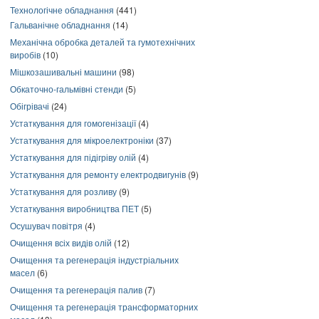
Технологічне обладнання
(441)
Гальванічне обладнання
(14)
Механічна обробка деталей та гумотехнічних
виробів
(10)
Мішкозашивальні машини
(98)
Обкаточно-гальмівні стенди
(5)
Обігрівачі
(24)
Устаткування для гомогенізації
(4)
Устаткування для мікроелектроніки
(37)
Устаткування для підігріву олій
(4)
Устаткування для ремонту електродвигунів
(9)
Устаткування для розливу
(9)
Устаткування виробництва ПЕТ
(5)
Осушувач повітря
(4)
Очищення всіх видів олій
(12)
Очищення та регенерація індустріальних
масел
(6)
Очищення та регенерація палив
(7)
Очищення та регенерація трансформаторних