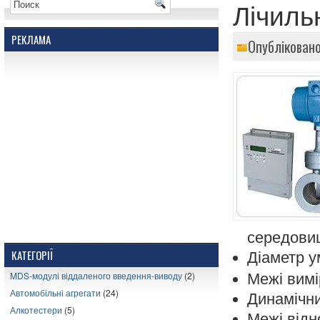
Лічиль
РЕКЛАМА
Опубліковано
середови
КАТЕГОРІЇ
Діаметр у
MDS-модулі віддаленого введення-виводу
(2)
Межі вимі
Автомобільні агрегати
(24)
Динамічни
Алкотестери
(5)
Межі відн