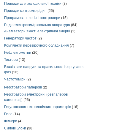
Прилади для холодильної техніки
(3)
Прилади контролю рідин
(25)
Програмовані логічні контролери
(15)
Радіоелектровимірювальна апаратура
(84)
Аналізатори якості електричної енергії
(1)
Генератори частот
(2)
Комплекти перевірочного обладнання
(7)
Рефлектометри
(20)
Тестери
(13)
Вказівники напруги та правильності чергування
фаз
(12)
Частотоміри
(2)
Реєстратори паперові
(2)
Реєстратори електронні (безпаперові
самописці)
(26)
Регулювання технологічних параметрів
(16)
Реле
(14)
Фільтри
(4)
Силові блоки
(38)