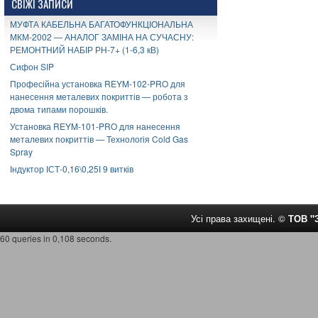
СВІЖІ ЗАПИСИ
МУФТА КАБЕЛЬНА БАГАТОФУНКЦІОНАЛЬНА
МКМ-2002 — АНАЛОГ ЗАМІНА НА СУЧАСНУ:
РЕМОНТНИЙ НАБІР РН-7+ (1-6,3 кВ)
Сифон SIP
Професійна установка REYM-102-PRO для
нанесення металевих покриттів — робота з
двома типами порошків.
Установка REYM-101-PRO для нанесення
металевих покриттів — Технологія Cold Gas
Spray
Індуктор ІСТ-0,16\0,25І 9 витків
Усі права захищені. ©
ТОВ 
60 queries in 0,108 seconds.