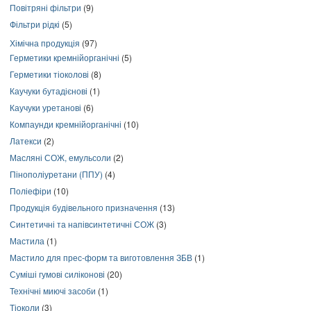
Повітряні фільтри
(9)
Фільтри рідкі
(5)
Хімічна продукція
(97)
Герметики кремнійорганічні
(5)
Герметики тіоколові
(8)
Каучуки бутадієнові
(1)
Каучуки уретанові
(6)
Компаунди кремнійорганічні
(10)
Латекси
(2)
Масляні СОЖ, емульсоли
(2)
Пінополіуретани (ППУ)
(4)
Поліефіри
(10)
Продукція будівельного призначення
(13)
Синтетичні та напівсинтетичні СОЖ
(3)
Мастила
(1)
Мастило для прес-форм та виготовлення ЗБВ
(1)
Суміші гумові силіконові
(20)
Технічні миючі засоби
(1)
Тіоколи
(3)