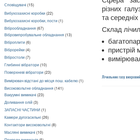
Сфера заст
Сповіщувачі
(15)
різних галу
Вибухозахисні коробки
(22)
та середніх
Вибухозахисні коробки, пости
(1)
Віброобладнання
(67)
Склад лічил
Вібровипробувальне обладнання
(13)
багатопар
Віброплити
(6)
пристрій 
Віброрейки
(4)
Вібростоли
(7)
вимірюваль
Глибинні вібратори
(10)
Поверхневі вібратори
(23)
Лічильник газу вихрови
Вимірювач відстані до місця пош. кабелю
(1)
Високовольтне обладнання
(141)
Вакуумні вимикачі
(23)
Доливання олій
(3)
ЗАПАСНІ ЧАСТИНИ
(1)
Камери дугогасильні
(26)
Контактори високовольтні
(8)
Масляні вимикачі
(10)
Приводи вимикачів
(5)