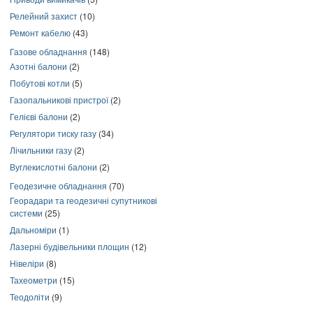
Релейний захист
(10)
Ремонт кабелю
(43)
Газове обладнання
(148)
Азотні балони
(2)
Побутові котли
(5)
Газопальникові пристрої
(2)
Гелієві балони
(2)
Регулятори тиску газу
(34)
Лічильники газу
(2)
Вуглекислотні балони
(2)
Геодезичне обладнання
(70)
Георадари та геодезичні супутникові
системи
(25)
Дальноміри
(1)
Лазерні будівельники площин
(12)
Нівеліри
(8)
Тахеометри
(15)
Теодоліти
(9)