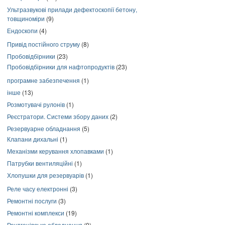
Ультразвукові прилади дефектоскопії бетону,
товщиноміри
(9)
Ендоскопи
(4)
Привід постійного струму
(8)
Пробовідбірники
(23)
Пробовідбірники для нафтопродуктів
(23)
програмне забезпечення
(1)
інше
(13)
Розмотувачі рулонів
(1)
Реєстратори. Системи збору даних
(2)
Резервуарне обладнання
(5)
Клапани дихальні
(1)
Механізми керування хлопавками
(1)
Патрубки вентиляційні
(1)
Хлопушки для резервуарів
(1)
Реле часу електронні
(3)
Ремонтні послуги
(3)
Ремонтні комплекси
(19)
Рентгенівське обладнання
(9)