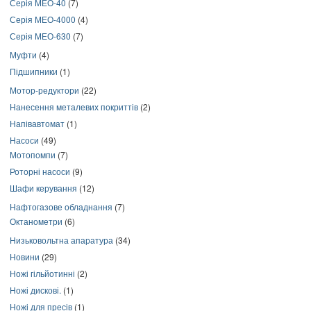
Серія МЕО-40
(7)
Серія МЕО-4000
(4)
Серія МЕО-630
(7)
Муфти
(4)
Підшипники
(1)
Мотор-редуктори
(22)
Нанесення металевих покриттів
(2)
Напівавтомат
(1)
Насоси
(49)
Мотопомпи
(7)
Роторні насоси
(9)
Шафи керування
(12)
Нафтогазове обладнання
(7)
Октанометри
(6)
Низьковольтна апаратура
(34)
Новини
(29)
Ножі гільйотинні
(2)
Ножі дискові.
(1)
Ножі для пресів
(1)