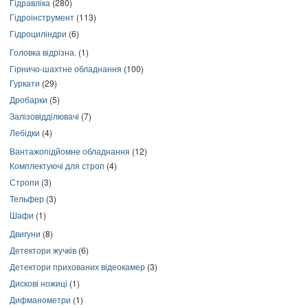
Гідравліка
(280)
Гідроінструмент
(113)
Гідроциліндри
(6)
Головка відрізна.
(1)
Гірничо-шахтне обладнання
(100)
Гуркати
(29)
Дробарки
(5)
Залізовідділювачі
(7)
Лебідки
(4)
Вантажопідйомне обладнання
(12)
Комплектуючі для строп
(4)
Стропи
(3)
Тельфер
(3)
Шафи
(1)
Двигуни
(8)
Детектори жучків
(6)
Детектори прихованих відеокамер
(3)
Дискові ножиці
(1)
Дифманометри
(1)