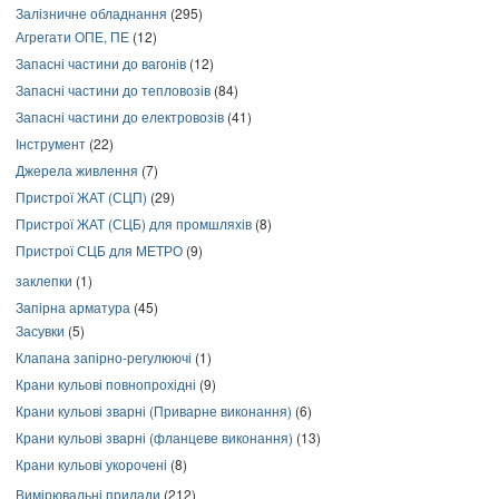
Залізничне обладнання
(295)
Агрегати ОПЕ, ПЕ
(12)
Запасні частини до вагонів
(12)
Запасні частини до тепловозів
(84)
Запасні частини до електровозів
(41)
Інструмент
(22)
Джерела живлення
(7)
Пристрої ЖАТ (СЦП)
(29)
Пристрої ЖАТ (СЦБ) для промшляхів
(8)
Пристрої СЦБ для МЕТРО
(9)
заклепки
(1)
Запірна арматура
(45)
Засувки
(5)
Клапана запірно-регулюючі
(1)
Крани кульові повнопрохідні
(9)
Крани кульові зварні (Приварне виконання)
(6)
Крани кульові зварні (фланцеве виконання)
(13)
Крани кульові укорочені
(8)
Вимірювальні прилади
(212)