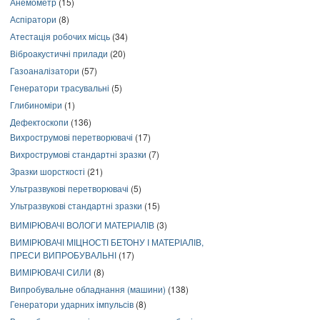
Анемометр
(15)
Аспіратори
(8)
Атестація робочих місць
(34)
Віброакустичні прилади
(20)
Газоаналізатори
(57)
Генератори трасувальні
(5)
Глибиноміри
(1)
Дефектоскопи
(136)
Вихрострумові перетворювачі
(17)
Вихрострумові стандартні зразки
(7)
Зразки шорсткості
(21)
Ультразвукові перетворювачі
(5)
Ультразвукові стандартні зразки
(15)
ВИМІРЮВАЧІ ВОЛОГИ МАТЕРІАЛІВ
(3)
ВИМІРЮВАЧІ МІЦНОСТІ БЕТОНУ І МАТЕРІАЛІВ,
ПРЕСИ ВИПРОБУВАЛЬНІ
(17)
ВИМІРЮВАЧІ СИЛИ
(8)
Випробувальне обладнання (машини)
(138)
Генератори ударних імпульсів
(8)