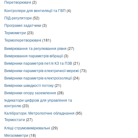
Перетворювачі
(2)
Контролери для вентиляції та ГВП
(4)
ПІД-регулятори
(52)
Програмні задатчики
(3)
Термометри
(23)
Термоперетворювачі
(181)
Вимірювання та регулювання рівня
(27)
Вимірювання параметрів вібрації
(3)
Вимірники параметрів петлі КЗ та ПЗВ
(21)
Вимірники параметрів електричної мережі
(73)
Вимірники параметрів електроізоляції
(24)
Вимірники швидкості потоку
(21)
Вимірники опору заземлення
(28)
Індикатори цифрові для управління та
контролю
(23)
Калібратори. Метрологічне обладнання
(95)
Термостати
(27)
Кліщі струмовимірювальні
(29)
Мегаомметри
(18)