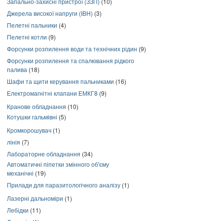
Запально-захисні пристрої (ЗЗП)
(10)
Джерела високої напруги (ІВН)
(3)
Пелетні пальники
(4)
Пелетні котли
(9)
Форсунки розпилення води та технічних рідин
(9)
Форсунки розпилення та спалювання рідкого
палива
(18)
Шафи та щити керування пальниками
(16)
Електромагнітні клапани ЕМКГ8
(9)
Кранове обладнання
(10)
Котушки гальмівні
(5)
Кромкорошувач
(1)
лінія
(7)
Лабораторне обладнання
(34)
Автоматичні піпетки змінного об'єму
механічні
(19)
Прилади для паразитологічного аналізу
(1)
Лазерні дальноміри
(1)
Лебідки
(11)