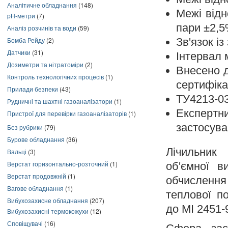
Аналітичне обладнання
(148)
Межі відн
pH-метри
(7)
пари ±2,
Аналіз розчинів та води
(59)
Бомба Рейду
(2)
Зв'язок і
Датчики
(31)
Інтервал 
Дозиметри та нітратоміри
(2)
Внесено 
Контроль технологічних процесів
(1)
сертифік
Прилади безпеки
(43)
ТУ4213-0
Рудничні та шахтні газоаналізатори
(1)
Експертн
Пристрої для перевірки газоаналізаторів
(1)
застосува
Без рубрики
(79)
Бурове обладнання
(36)
Лічильник
Вальці
(3)
Верстат горизонтально-розточний
(1)
об'ємної в
Верстат продовжній
(1)
обчислення
Вагове обладнання
(1)
теплової по
Вибухозахисне обладнання
(207)
до МІ 2451-
Вибухозахисні термокожухи
(12)
Сповіщувачі
(16)