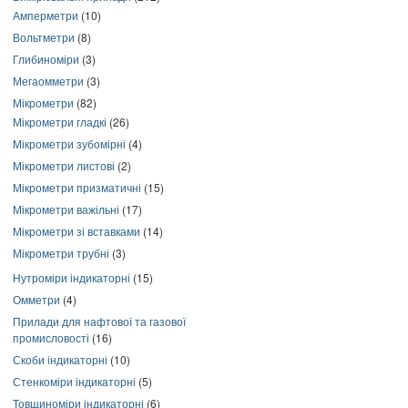
Амперметри
(10)
Вольтметри
(8)
Глибиноміри
(3)
Мегаомметри
(3)
Мікрометри
(82)
Мікрометри гладкі
(26)
Мікрометри зубомірні
(4)
Мікрометри листові
(2)
Мікрометри призматичні
(15)
Мікрометри важільні
(17)
Мікрометри зі вставками
(14)
Мікрометри трубні
(3)
Нутроміри індикаторні
(15)
Омметри
(4)
Прилади для нафтової та газової
промисловості
(16)
Скоби індикаторні
(10)
Стенкоміри індикаторні
(5)
Товщиноміри індикаторні
(6)