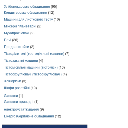
Хлібопекарське обладнання
(95)
Кондитерське обладнання
(12)
Машини для листкового тесту
(10)
Міксери планетарні
(2)
Мукопросіювачі
(2)
Печі
(26)
Предрасстойки
(2)
Тістоділителі (тестоділільні машини)
(7)
Тістозакатні машини
(4)
Тістомісильні машини (тістоміси)
(10)
Тістоокруглювачі (тістоокруглювачі)
(4)
Хліборізки
(3)
Шафи розстійні
(10)
Ланцюги
(1)
Ланцюги приводні
(1)
електроустаткування
(9)
Енергозберігаюче обладнання
(12)