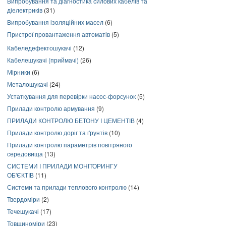
Випробування та діагностика силових кабелів та
діелектриків
(31)
Випробування ізоляційних масел
(6)
Пристрої провантаження автоматів
(5)
Кабеледефектошукачі
(12)
Кабелешукачі (приймачі)
(26)
Мірники
(6)
Металошукачі
(24)
Устаткування для перевірки насос-форсунок
(5)
Прилади контролю армування
(9)
ПРИЛАДИ КОНТРОЛЮ БЕТОНУ І ЦЕМЕНТІВ
(4)
Прилади контролю доріг та ґрунтів
(10)
Прилади контролю параметрів повітряного
середовища
(13)
СИСТЕМИ І ПРИЛАДИ МОНІТОРИНГУ
ОБ'ЄКТІВ
(11)
Системи та прилади теплового контролю
(14)
Твердоміри
(2)
Течешукачі
(17)
Товщиноміри
(23)