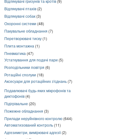
Відлякувачі гризунів та кротів
(9)
Відлякувачі птахів
(2)
Відлякувачі собак
(3)
Охоронні системи
(48)
Пакувальне обладнання
(7)
Перетворювачі тиску
(1)
Плита монтажна
(1)
Пневматика
(47)
Устаткування для подачі пари
(5)
Розподільники повітря
(6)
Ротаційні сполуки
(18)
Аксесуари для ротаційних з'єднань
(7)
Подавлювачі будь-яких мікрофонів та
диктофонів
(4)
Підігрівальне
(20)
Пожежне обладнання
(3)
Прилади неруйнівного контролю
(644)
Автоматизований контроль
(11)
Адгезиметри, вимірювачі адгезії
(2)