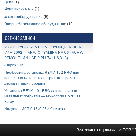
Цепи
(1)
Цепи приводные
(1)
электрооборудование
(9)
Энергосберегающее оборудование
(12)
СВЕЖИЕ ЗАПИСИ
МУФТА КАБЕЛЬНА БАГАТОФУНКЦІОНАЛЬНА
МКМ-2002 — АНАЛОГ ЗАМІНА НА СУЧАСНУ:
РЕМОНТНИЙ НАБІР РН-7+ (1-6,3 кВ)
Сифон SIP
Професійна установка REYM-102-PRO для
нанесення металевих покриттів — робота з
двома типами порошків
Установка REYM-101-PRO для нанесення
металевих покриттів — Технологія Cold Gas
Spray
Индуктор ИСТ-0,16\\0,25И 9 витков
Все права защищены. ©
ТОВ "