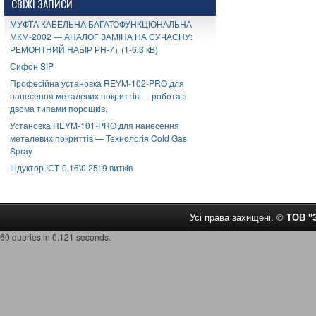
СВІЖІ ЗАПИСИ
МУФТА КАБЕЛЬНА БАГАТОФУНКЦІОНАЛЬНА
МКМ-2002 — АНАЛОГ ЗАМІНА НА СУЧАСНУ:
РЕМОНТНИЙ НАБІР РН-7+ (1-6,3 кВ)
Сифон SIP
Професійна установка REYM-102-PRO для
нанесення металевих покриттів — робота з
двома типами порошків.
Установка REYM-101-PRO для нанесення
металевих покриттів — Технологія Cold Gas
Spray
Індуктор ІСТ-0,16\0,25І 9 витків
Усі права захищені. ©
ТОВ 
60 queries in 0,121 seconds.