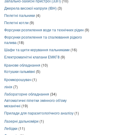
Запально-захисні пристрої (ЗЗП)
(10)
Джерела високої напруги (ІВН)
(3)
Пелетні пальники
(4)
Пелетні котли
(9)
Форсунки розпилення води та технічних рідин
(9)
Форсунки розпилення та спалювання рідкого
палива
(18)
Шафи та щити керування пальниками
(16)
Електромагнітні клапани ЕМКГ8
(9)
Кранове обладнання
(10)
Котушки гальмівні
(5)
Кромкорошувач
(1)
лінія
(7)
Лабораторне обладнання
(34)
Автоматичні піпетки змінного об'єму
механічні
(19)
Прилади для паразитологічного аналізу
(1)
Лазерні дальноміри
(1)
Лебідки
(11)