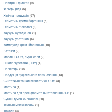
Повітряні фільтри
(9)
Фільтри рідкі
(5)
Хімічна продукція
(97)
Герметики кремнійорганічні
(5)
Герметики тіоколові
(8)
Каучуки бутадієнові
(1)
Каучуки уретанові
(6)
Компаунди кремнійорганічні
(10)
Латекси
(2)
Масляні СОЖ, емульсоли
(2)
Пінополіуретани (ППУ)
(4)
Поліефіри
(10)
Продукція будівельного призначення
(13)
Синтетичні та напівсинтетичні СОЖ
(3)
Мастила
(1)
Мастило для прес-форм та виготовлення ЗБВ
(1)
Суміші гумові силіконові
(20)
Технічні миючі засоби
(1)
Тіоколи
(3)