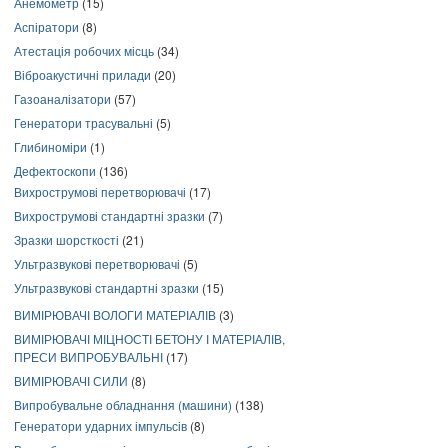
Анемометр
(15)
Аспіратори
(8)
Атестація робочих місць
(34)
Віброакустичні прилади
(20)
Газоаналізатори
(57)
Генератори трасувальні
(5)
Глибиноміри
(1)
Дефектоскопи
(136)
Вихрострумові перетворювачі
(17)
Вихрострумові стандартні зразки
(7)
Зразки шорсткості
(21)
Ультразвукові перетворювачі
(5)
Ультразвукові стандартні зразки
(15)
ВИМІРЮВАЧІ ВОЛОГИ МАТЕРІАЛІВ
(3)
ВИМІРЮВАЧІ МІЦНОСТІ БЕТОНУ І МАТЕРІАЛІВ,
ПРЕСИ ВИПРОБУВАЛЬНІ
(17)
ВИМІРЮВАЧІ СИЛИ
(8)
Випробувальне обладнання (машини)
(138)
Генератори ударних імпульсів
(8)