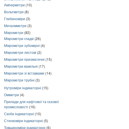
Амперметри
(10)
Вольтметри
(8)
Глибиноміри
(3)
Мегаомметри
(3)
Мікрометри
(82)
Мікрометри гладкі
(26)
Мікрометри зубомірні
(4)
Мікрометри листові
(2)
Мікрометри призматичні
(15)
Мікрометри важільні
(17)
Мікрометри зі вставками
(14)
Мікрометри трубні
(3)
Нутроміри індикаторні
(15)
Омметри
(4)
Прилади для нафтової та газової
промисловості
(16)
Скоби індикаторні
(10)
Стенкоміри індикаторні
(5)
Товщиноміри індикаторні
(6)