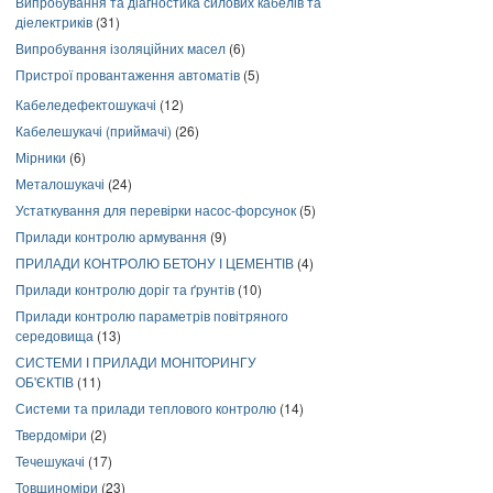
Випробування та діагностика силових кабелів та
діелектриків
(31)
Випробування ізоляційних масел
(6)
Пристрої провантаження автоматів
(5)
Кабеледефектошукачі
(12)
Кабелешукачі (приймачі)
(26)
Мірники
(6)
Металошукачі
(24)
Устаткування для перевірки насос-форсунок
(5)
Прилади контролю армування
(9)
ПРИЛАДИ КОНТРОЛЮ БЕТОНУ І ЦЕМЕНТІВ
(4)
Прилади контролю доріг та ґрунтів
(10)
Прилади контролю параметрів повітряного
середовища
(13)
СИСТЕМИ І ПРИЛАДИ МОНІТОРИНГУ
ОБ'ЄКТІВ
(11)
Системи та прилади теплового контролю
(14)
Твердоміри
(2)
Течешукачі
(17)
Товщиноміри
(23)