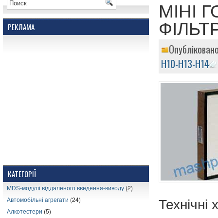
МІНІ 
ФІЛЬТР
РЕКЛАМА
Опублікован
Н10-Н13-Н14
КАТЕГОРІЇ
MDS-модулі віддаленого введення-виводу
(2)
Автомобільні агрегати
(24)
Технічні
Алкотестери
(5)