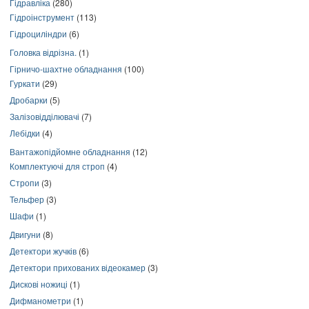
Гідравліка
(280)
Гідроінструмент
(113)
Гідроциліндри
(6)
Головка відрізна.
(1)
Гірничо-шахтне обладнання
(100)
Гуркати
(29)
Дробарки
(5)
Залізовідділювачі
(7)
Лебідки
(4)
Вантажопідйомне обладнання
(12)
Комплектуючі для строп
(4)
Стропи
(3)
Тельфер
(3)
Шафи
(1)
Двигуни
(8)
Детектори жучків
(6)
Детектори прихованих відеокамер
(3)
Дискові ножиці
(1)
Дифманометри
(1)