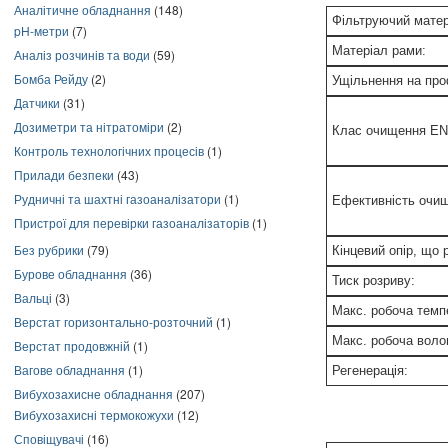
Аналітичне обладнання
(148)
Фільтруючий матер
pH-метри
(7)
Матеріал рами:
Аналіз розчинів та води
(59)
Бомба Рейду
(2)
Ущільнення на про
Датчики
(31)
Дозиметри та нітратоміри
(2)
Клас очищення EN
Контроль технологічних процесів
(1)
Прилади безпеки
(43)
Рудничні та шахтні газоаналізатори
(1)
Ефективність очи
Пристрої для перевірки газоаналізаторів
(1)
Без рубрики
(79)
Кінцевий опір, що
Бурове обладнання
(36)
Тиск розриву:
Вальці
(3)
Макс. робоча темп
Верстат горизонтально-розточний
(1)
Макс. робоча волог
Верстат продовжній
(1)
Вагове обладнання
(1)
Регенерація:
Вибухозахисне обладнання
(207)
Вибухозахисні термокожухи
(12)
Сповіщувачі
(16)