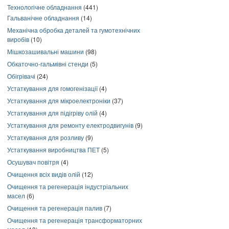
Технологічне обладнання
(441)
Гальванічне обладнання
(14)
Механічна обробка деталей та гумотехнічних
виробів
(10)
Мішкозашивальні машини
(98)
Обкаточно-гальмівні стенди
(5)
Обігрівачі
(24)
Устаткування для гомогенізації
(4)
Устаткування для мікроелектроніки
(37)
Устаткування для підігріву олій
(4)
Устаткування для ремонту електродвигунів
(9)
Устаткування для розливу
(9)
Устаткування виробництва ПЕТ
(5)
Осушувач повітря
(4)
Очищення всіх видів олій
(12)
Очищення та регенерація індустріальних
масел
(6)
Очищення та регенерація палив
(7)
Очищення та регенерація трансформаторних