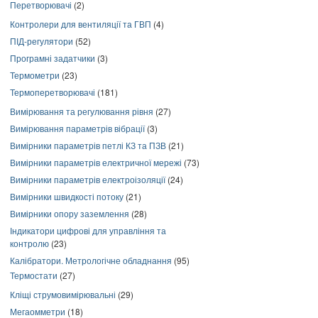
Перетворювачі
(2)
Контролери для вентиляції та ГВП
(4)
ПІД-регулятори
(52)
Програмні задатчики
(3)
Термометри
(23)
Термоперетворювачі
(181)
Вимірювання та регулювання рівня
(27)
Вимірювання параметрів вібрації
(3)
Вимірники параметрів петлі КЗ та ПЗВ
(21)
Вимірники параметрів електричної мережі
(73)
Вимірники параметрів електроізоляції
(24)
Вимірники швидкості потоку
(21)
Вимірники опору заземлення
(28)
Індикатори цифрові для управління та
контролю
(23)
Калібратори. Метрологічне обладнання
(95)
Термостати
(27)
Кліщі струмовимірювальні
(29)
Мегаомметри
(18)