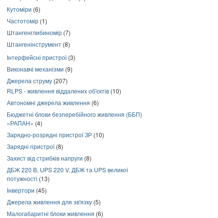
Кутоміри
(6)
Частотомір
(1)
Штангенглибиномір
(7)
Штангенінструмент
(8)
Інтерфейсні пристрої
(3)
Виконавчі механізми
(9)
Джерела струму
(207)
RLPS - живлення віддалених об'єктів
(10)
Автономні джерела живлення
(6)
Бюджетні блоки безперебійного живлення (ББП)
«РАПАН»
(4)
Зарядно-розрядні пристрої ЗР
(10)
Зарядні пристрої
(8)
Захист від стрибків напруги
(8)
ДБЖ 220 В, UPS 220 V, ДБЖ та UPS великої
потужності
(13)
Інвертори
(45)
Джерела живлення для зв'язку
(5)
Малогабаритні блоки живлення
(6)