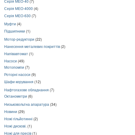
Серія МЕО-40
(7)
Серія МЕО-4000
(4)
Серія МЕО-630
(7)
Муфти
(4)
Підшипники
(1)
Мотор-редуктори
(22)
Нанесення металевих покриттів
(2)
Напівавтомат
(1)
Насоси
(49)
Мотопомпи
(7)
Роторні насоси
(9)
Шафи керування
(12)
Нафтогазове обладнання
(7)
Октанометри
(6)
Низьковольтна апаратура
(34)
Новини
(29)
Ножі гільйотинні
(2)
Ножі дискові.
(1)
Ножі для пресів
(1)