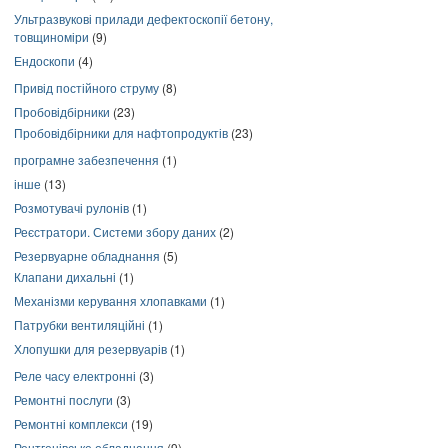
Ультразвукові прилади дефектоскопії бетону,
товщиноміри
(9)
Ендоскопи
(4)
Привід постійного струму
(8)
Пробовідбірники
(23)
Пробовідбірники для нафтопродуктів
(23)
програмне забезпечення
(1)
інше
(13)
Розмотувачі рулонів
(1)
Реєстратори. Системи збору даних
(2)
Резервуарне обладнання
(5)
Клапани дихальні
(1)
Механізми керування хлопавками
(1)
Патрубки вентиляційні
(1)
Хлопушки для резервуарів
(1)
Реле часу електронні
(3)
Ремонтні послуги
(3)
Ремонтні комплекси
(19)
Рентгенівське обладнання
(9)