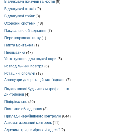
Відлякувачі гризунів та кротів
(9)
Відлякувачі птахів
(2)
Відлякувачі собак
(3)
Охоронні системи
(48)
Пакувальне обладнання
(7)
Перетворювачі тиску
(1)
Плита монтажна
(1)
Пневматика
(47)
Устаткування для подачі пари
(5)
Розподільники повітря
(6)
Ротаційні сполуки
(18)
Аксесуари для ротаційних з'єднань
(7)
Подавлювачі будь-яких мікрофонів та
диктофонів
(4)
Підігрівальне
(20)
Пожежне обладнання
(3)
Прилади неруйнівного контролю
(644)
Автоматизований контроль
(11)
Адгезиметри, вимірювачі адгезії
(2)