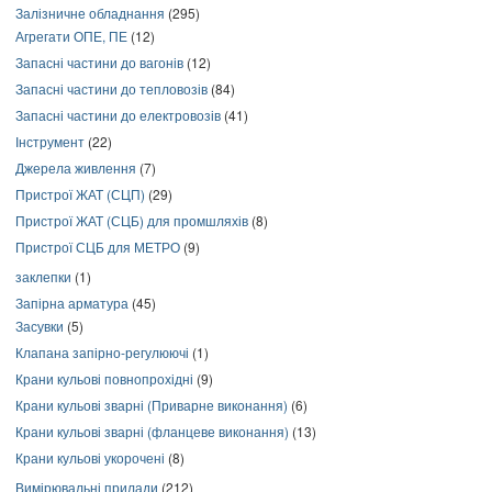
Залізничне обладнання
(295)
Агрегати ОПЕ, ПЕ
(12)
Запасні частини до вагонів
(12)
Запасні частини до тепловозів
(84)
Запасні частини до електровозів
(41)
Інструмент
(22)
Джерела живлення
(7)
Пристрої ЖАТ (СЦП)
(29)
Пристрої ЖАТ (СЦБ) для промшляхів
(8)
Пристрої СЦБ для МЕТРО
(9)
заклепки
(1)
Запірна арматура
(45)
Засувки
(5)
Клапана запірно-регулюючі
(1)
Крани кульові повнопрохідні
(9)
Крани кульові зварні (Приварне виконання)
(6)
Крани кульові зварні (фланцеве виконання)
(13)
Крани кульові укорочені
(8)
Вимірювальні прилади
(212)