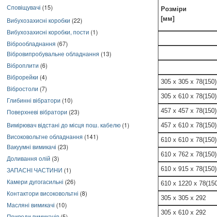
Сповіщувачі
(15)
Розміри
[мм]
Вибухозахисні коробки
(22)
Вибухозахисні коробки, пости
(1)
Віброобладнання
(67)
Вібровипробувальне обладнання
(13)
Віброплити
(6)
Віброрейки
(4)
305 x 305 x 78(150)
Вібростоли
(7)
305 x 610 x 78(150)
Глибинні вібратори
(10)
457 x 457 x 78(150)
Поверхневі вібратори
(23)
Вимірювач відстані до місця пош. кабелю
(1)
457 x 610 x 78(150)
Високовольтне обладнання
(141)
610 x 610 x 78(150)
Вакуумні вимикачі
(23)
610 x 762 x 78(150)
Доливання олій
(3)
610 x 915 x 78(150)
ЗАПАСНІ ЧАСТИНИ
(1)
Камери дугогасильні
(26)
610 x 1220 x 78(150
Контактори високовольтні
(8)
305 x 305 x 292
Масляні вимикачі
(10)
305 x 610 x 292
Приводи вимикачів
(5)