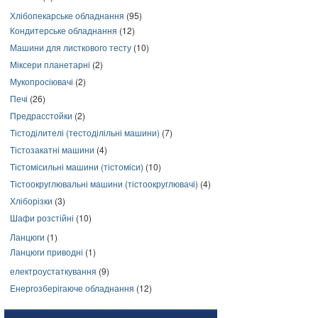
Хлібопекарське обладнання
(95)
Кондитерське обладнання
(12)
Машини для листкового тесту
(10)
Міксери планетарні
(2)
Мукопросіювачі
(2)
Печі
(26)
Предрасстойки
(2)
Тістоділителі (тестоділільні машини)
(7)
Тістозакатні машини
(4)
Тістомісильні машини (тістоміси)
(10)
Тістоокруглювальні машини (тістоокруглювачі)
(4)
Хліборізки
(3)
Шафи розстійні
(10)
Ланцюги
(1)
Ланцюги приводні
(1)
електроустаткування
(9)
Енергозберігаюче обладнання
(12)