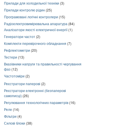
Прилади для холодильної техніки
(3)
Прилади контролю рідин
(25)
Програмовані логічні контролери
(15)
Радіоелектровимірювальна апаратура
(84)
Аналізатори якості електричної енергії
(1)
Генератори частот
(2)
Комплекти перевірочного обладнання
(7)
Рефлектометри
(20)
Тестери
(13)
Вказівники напруги та правильності чергування
фаз
(12)
Частотоміри
(2)
Реєстратори паперові
(2)
Реєстратори електронні (безпаперові
самописці)
(26)
Регулювання технологічних параметрів
(16)
Реле
(14)
Фільтри
(4)
Силові блоки
(38)