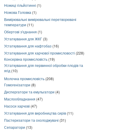
Ножиці гільйотинні
(1)
Ножова Головка
(1)
Вимірювальні вимірювальні перетворювачі
температури
(11)
Обертові з'єднання
(1)
Устаткування для ЖКГ
(3)
Устаткування для нафтобаз
(16)
Устаткування для харчової промисловості
(228)
Консервна промисловість
(19)
Устаткування для первинної обробки плодів та
ягід
(10)
Молочна промисловість
(208)
Гомогенізатори
(8)
Диспергатори та емульгатори
(4)
Маслообладнання
(47)
Насоси харчові
(47)
Устаткування для виробництва сирів
(11)
Пастеризатори та охолоджувачі
(31)
Сепаратори
(13)