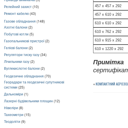
457 x 457 x 292
Релейний захист
(10)
Ремонт кабелю
(43)
457 x 610 x 292
Газове обладнання
(148)
610 x 610 x 292
Азотні балони
(2)
610 x 762 x 292
Побутові котли
(5)
610 x 915 x 292
Газопальникові пристрої
(2)
Гелієві балони
(2)
610 x 1220 x 292
Регулятори тиску газу
(34)
Примітка
:
Лічильники газу
(2)
Вуглекислотні балони
(2)
сертифіка
Геодезичне обладнання
(70)
Георадари та геодезичні супутникові
«
КОМПАКТНИЙ АЕРОЗОЛ
системи
(25)
Дальноміри
(1)
Лазерні будівельники площин
(12)
Нівеліри
(8)
Тахеометри
(15)
Теодоліти
(9)