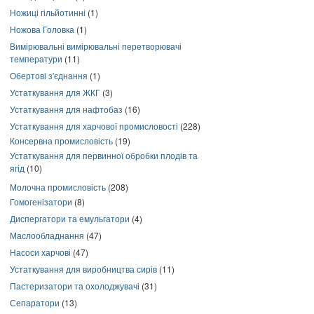
Ножиці гільйотинні
(1)
Ножова Головка
(1)
Вимірювальні вимірювальні перетворювачі
температури
(11)
Обертові з'єднання
(1)
Устаткування для ЖКГ
(3)
Устаткування для нафтобаз
(16)
Устаткування для харчової промисловості
(228)
Консервна промисловість
(19)
Устаткування для первинної обробки плодів та
ягід
(10)
Молочна промисловість
(208)
Гомогенізатори
(8)
Диспергатори та емульгатори
(4)
Маслообладнання
(47)
Насоси харчові
(47)
Устаткування для виробництва сирів
(11)
Пастеризатори та охолоджувачі
(31)
Сепаратори
(13)