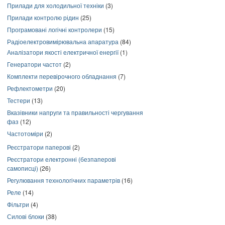
Прилади для холодильної техніки
(3)
Прилади контролю рідин
(25)
Програмовані логічні контролери
(15)
Радіоелектровимірювальна апаратура
(84)
Аналізатори якості електричної енергії
(1)
Генератори частот
(2)
Комплекти перевірочного обладнання
(7)
Рефлектометри
(20)
Тестери
(13)
Вказівники напруги та правильності чергування
фаз
(12)
Частотоміри
(2)
Реєстратори паперові
(2)
Реєстратори електронні (безпаперові
самописці)
(26)
Регулювання технологічних параметрів
(16)
Реле
(14)
Фільтри
(4)
Силові блоки
(38)