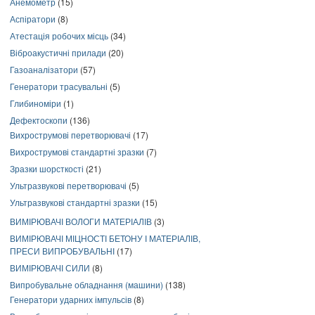
Анемометр
(15)
Аспіратори
(8)
Атестація робочих місць
(34)
Віброакустичні прилади
(20)
Газоаналізатори
(57)
Генератори трасувальні
(5)
Глибиноміри
(1)
Дефектоскопи
(136)
Вихрострумові перетворювачі
(17)
Вихрострумові стандартні зразки
(7)
Зразки шорсткості
(21)
Ультразвукові перетворювачі
(5)
Ультразвукові стандартні зразки
(15)
ВИМІРЮВАЧІ ВОЛОГИ МАТЕРІАЛІВ
(3)
ВИМІРЮВАЧІ МІЦНОСТІ БЕТОНУ І МАТЕРІАЛІВ,
ПРЕСИ ВИПРОБУВАЛЬНІ
(17)
ВИМІРЮВАЧІ СИЛИ
(8)
Випробувальне обладнання (машини)
(138)
Генератори ударних імпульсів
(8)