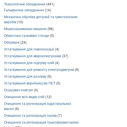
Технологічне обладнання
(441)
Гальванічне обладнання
(14)
Механічна обробка деталей та гумотехнічних
виробів
(10)
Мішкозашивальні машини
(98)
Обкаточно-гальмівні стенди
(5)
Обігрівачі
(24)
Устаткування для гомогенізації
(4)
Устаткування для мікроелектроніки
(37)
Устаткування для підігріву олій
(4)
Устаткування для ремонту електродвигунів
(9)
Устаткування для розливу
(9)
Устаткування виробництва ПЕТ
(5)
Осушувач повітря
(4)
Очищення всіх видів олій
(12)
Очищення та регенерація індустріальних
масел
(6)
Очищення та регенерація палив
(7)
Очищення та регенерація трансформаторних