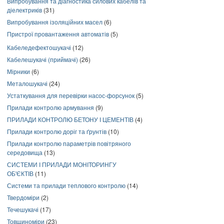
Випробування та діагностика силових кабелів та
діелектриків
(31)
Випробування ізоляційних масел
(6)
Пристрої провантаження автоматів
(5)
Кабеледефектошукачі
(12)
Кабелешукачі (приймачі)
(26)
Мірники
(6)
Металошукачі
(24)
Устаткування для перевірки насос-форсунок
(5)
Прилади контролю армування
(9)
ПРИЛАДИ КОНТРОЛЮ БЕТОНУ І ЦЕМЕНТІВ
(4)
Прилади контролю доріг та ґрунтів
(10)
Прилади контролю параметрів повітряного
середовища
(13)
СИСТЕМИ І ПРИЛАДИ МОНІТОРИНГУ
ОБ'ЄКТІВ
(11)
Системи та прилади теплового контролю
(14)
Твердоміри
(2)
Течешукачі
(17)
Товщиноміри
(23)