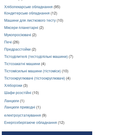
Хлібопекарське обладнання
(95)
Кондитерське обладнання
(12)
Машини для листкового тесту
(10)
Міксери планетарні
(2)
Мукопросіювачі
(2)
Печі
(26)
Предрасстойки
(2)
Тістоділителі (тестоділільні машини)
(7)
Тістозакатні машини
(4)
Тістомісильні машини (тістоміси)
(10)
Тістоокруглювачі (тістоокруглювачі)
(4)
Хліборізки
(3)
Шафи розстійні
(10)
Ланцюги
(1)
Ланцюги приводні
(1)
електроустаткування
(9)
Енергозберігаюче обладнання
(12)