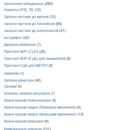
Залізничне обладнання
(295)
Агрегати ОПЕ, ПЕ
(12)
Запасні частини до вагонів
(12)
Запасні частини до тепловозів
(84)
Запасні частини до електровозів
(41)
Інструмент
(22)
Джерела живлення
(7)
Пристрої ЖАТ (СЦП)
(29)
Пристрої ЖАТ (СЦБ) для промшляхів
(8)
Пристрої СЦБ для МЕТРО
(9)
заклепки
(1)
Запірна арматура
(45)
Засувки
(5)
Клапана запірно-регулюючі
(1)
Крани кульові повнопрохідні
(9)
Крани кульові зварні (Приварне виконання)
(6)
Крани кульові зварні (фланцеве виконання)
(13)
Крани кульові укорочені
(8)
Вимірювальні прилади
(212)