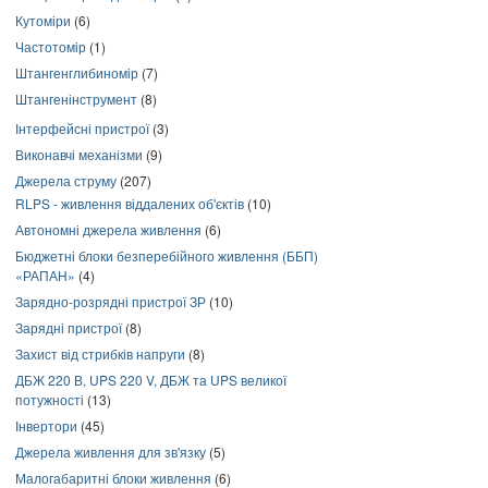
Кутоміри
(6)
Частотомір
(1)
Штангенглибиномір
(7)
Штангенінструмент
(8)
Інтерфейсні пристрої
(3)
Виконавчі механізми
(9)
Джерела струму
(207)
RLPS - живлення віддалених об'єктів
(10)
Автономні джерела живлення
(6)
Бюджетні блоки безперебійного живлення (ББП)
«РАПАН»
(4)
Зарядно-розрядні пристрої ЗР
(10)
Зарядні пристрої
(8)
Захист від стрибків напруги
(8)
ДБЖ 220 В, UPS 220 V, ДБЖ та UPS великої
потужності
(13)
Інвертори
(45)
Джерела живлення для зв'язку
(5)
Малогабаритні блоки живлення
(6)