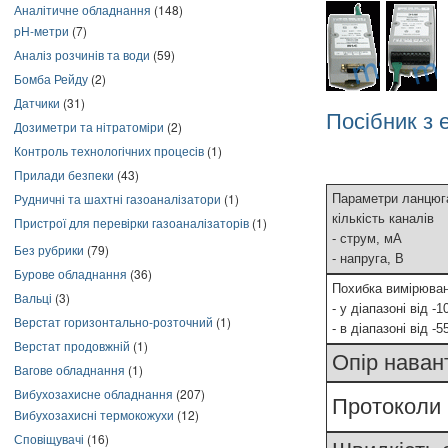
Аналітичне обладнання
(148)
pH-метри
(7)
Аналіз розчинів та води
(59)
Бомба Рейду
(2)
Датчики
(31)
Посібник з 
Дозиметри та нітратоміри
(2)
Контроль технологічних процесів
(1)
Прилади безпеки
(43)
Рудничні та шахтні газоаналізатори
(1)
Параметри ланцюга
кількість каналів
Пристрої для перевірки газоаналізаторів
(1)
- струм, мА
Без рубрики
(79)
- напруга, В
Бурове обладнання
(36)
Похибка вимірюван
Вальці
(3)
- у діапазоні від -
Верстат горизонтально-розточний
(1)
- в діапазоні від -
Верстат продовжній
(1)
Опір наван
Вагове обладнання
(1)
Вибухозахисне обладнання
(207)
Протоколи 
Вибухозахисні термокожухи
(12)
Сповіщувачі
(16)