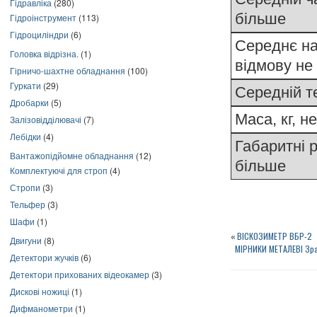
Гідравліка
(280)
більше
Гідроінструмент
(113)
Гідроциліндри
(6)
Середнє н
Головка відрізна.
(1)
відмову не
Гірничо-шахтне обладнання
(100)
Гуркати
(29)
Середній т
Дробарки
(5)
Маса, кг, н
Залізовідділювачі
(7)
Лебідки
(4)
Габаритні р
Вантажопідйомне обладнання
(12)
більше
Комплектуючі для строп
(4)
Стропи
(3)
Тельфер
(3)
Шафи
(1)
«
ВІСКОЗИМЕТР ВБР-2
Двигуни
(8)
МІРНИКИ МЕТАЛЕВІ Зразк
Детектори жучків
(6)
Детектори прихованих відеокамер
(3)
Дискові ножиці
(1)
Дифманометри
(1)