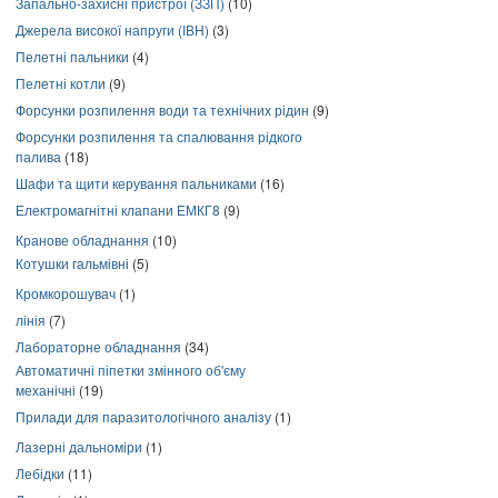
Запально-захисні пристрої (ЗЗП)
(10)
Джерела високої напруги (ІВН)
(3)
Пелетні пальники
(4)
Пелетні котли
(9)
Форсунки розпилення води та технічних рідин
(9)
Форсунки розпилення та спалювання рідкого
палива
(18)
Шафи та щити керування пальниками
(16)
Електромагнітні клапани ЕМКГ8
(9)
Кранове обладнання
(10)
Котушки гальмівні
(5)
Кромкорошувач
(1)
лінія
(7)
Лабораторне обладнання
(34)
Автоматичні піпетки змінного об'єму
механічні
(19)
Прилади для паразитологічного аналізу
(1)
Лазерні дальноміри
(1)
Лебідки
(11)