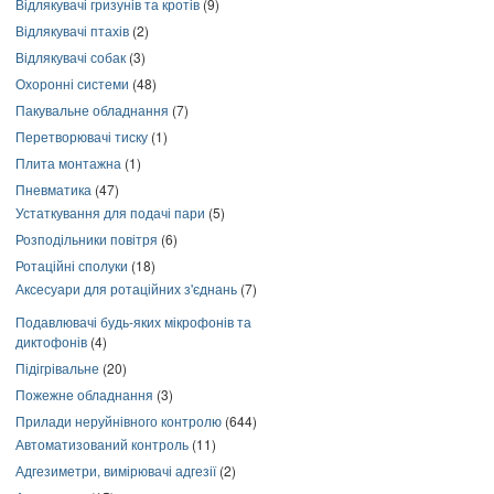
Відлякувачі гризунів та кротів
(9)
Відлякувачі птахів
(2)
Відлякувачі собак
(3)
Охоронні системи
(48)
Пакувальне обладнання
(7)
Перетворювачі тиску
(1)
Плита монтажна
(1)
Пневматика
(47)
Устаткування для подачі пари
(5)
Розподільники повітря
(6)
Ротаційні сполуки
(18)
Аксесуари для ротаційних з'єднань
(7)
Подавлювачі будь-яких мікрофонів та
диктофонів
(4)
Підігрівальне
(20)
Пожежне обладнання
(3)
Прилади неруйнівного контролю
(644)
Автоматизований контроль
(11)
Адгезиметри, вимірювачі адгезії
(2)