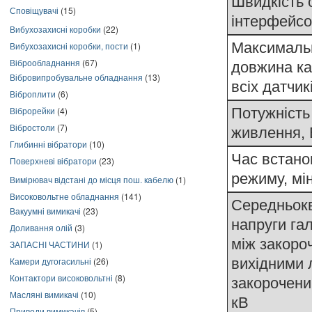
Швидкість 
Сповіщувачі
(15)
інтерфейсо
Вибухозахисні коробки
(22)
Максималь
Вибухозахисні коробки, пости
(1)
Віброобладнання
(67)
довжина к
Вібровипробувальне обладнання
(13)
всіх датчик
Віброплити
(6)
Віброрейки
(4)
Потужність
Вібростоли
(7)
живлення, 
Глибинні вібратори
(10)
Час встано
Поверхневі вібратори
(23)
режиму, мі
Вимірювач відстані до місця пош. кабелю
(1)
Високовольтне обладнання
(141)
Середньок
Вакуумні вимикачі
(23)
напруги гал
Доливання олій
(3)
між закоро
ЗАПАСНІ ЧАСТИНИ
(1)
Камери дугогасильні
(26)
вихідними 
Контактори високовольтні
(8)
закорочен
Масляні вимикачі
(10)
кВ
Приводи вимикачів
(5)