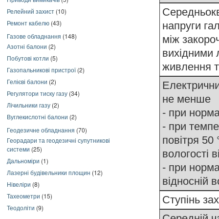
Середньок
Релейний захист
(10)
Ремонт кабелю
(43)
напруги гал
Газове обладнання
(148)
між закоро
Азотні балони
(2)
вихідними
Побутові котли
(5)
живлення т
Газопальникові пристрої
(2)
Гелієві балони
(2)
Електрични
Регулятори тиску газу
(34)
не менше
Лічильники газу
(2)
- при норм
Вуглекислотні балони
(2)
- при темп
Геодезичне обладнання
(70)
повітря 50 
Георадари та геодезичні супутникові
системи
(25)
вологості в
Дальноміри
(1)
- при норм
Лазерні будівельники площин
(12)
відносній 
Нівеліри
(8)
Тахеометри
(15)
Ступінь за
Теодоліти
(9)
Середній ч