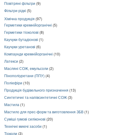
Повітряні фільтри
(9)
Фільтри рідкі
(5)
Хімічна продукція
(97)
Герметики кремнійорганічні
(5)
Герметики тіоколові
(8)
Каучуки бутадієнові
(1)
Каучуки уретанові
(6)
Компаунди кремнійорганічні
(10)
Латекси
(2)
Масляні СОЖ, емульсоли
(2)
Пінополіуретани (ППУ)
(4)
Поліефіри
(10)
Продукція будівельного призначення
(13)
Синтетичні та напівсинтетичні СОЖ
(3)
Мастила
(1)
Мастило для прес-форм та виготовлення ЗБВ
(1)
Суміші гумові силіконові
(20)
Технічні миючі засоби
(1)
Тіоколи
(3)