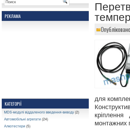
Перет
темпе
РЕКЛАМА
Опубліковано
для комплек
КАТЕГОРІЇ
Конструкт
MDS-модулі віддаленого введення-виводу
(2)
кріплення
Автомобільні агрегати
(24)
монтажних 
Алкотестери
(5)