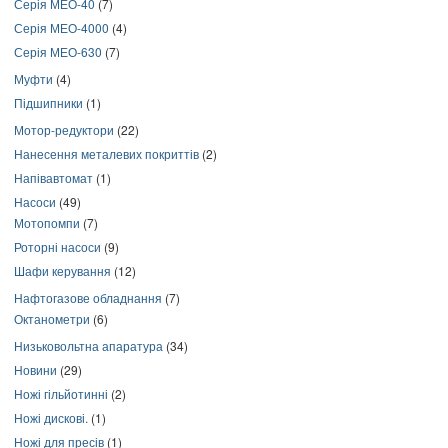
Серія МЕО-40
(7)
Серія МЕО-4000
(4)
Серія МЕО-630
(7)
Муфти
(4)
Підшипники
(1)
Мотор-редуктори
(22)
Нанесення металевих покриттів
(2)
Напівавтомат
(1)
Насоси
(49)
Мотопомпи
(7)
Роторні насоси
(9)
Шафи керування
(12)
Нафтогазове обладнання
(7)
Октанометри
(6)
Низьковольтна апаратура
(34)
Новини
(29)
Ножі гільйотинні
(2)
Ножі дискові.
(1)
Ножі для пресів
(1)