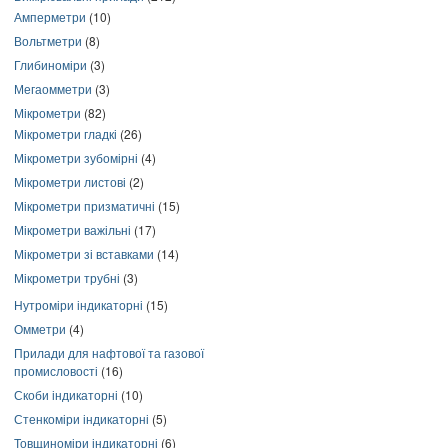
Амперметри
(10)
Вольтметри
(8)
Глибиноміри
(3)
Мегаомметри
(3)
Мікрометри
(82)
Мікрометри гладкі
(26)
Мікрометри зубомірні
(4)
Мікрометри листові
(2)
Мікрометри призматичні
(15)
Мікрометри важільні
(17)
Мікрометри зі вставками
(14)
Мікрометри трубні
(3)
Нутроміри індикаторні
(15)
Омметри
(4)
Прилади для нафтової та газової
промисловості
(16)
Скоби індикаторні
(10)
Стенкоміри індикаторні
(5)
Товщиноміри індикаторні
(6)