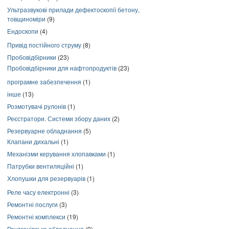
Ультразвукові прилади дефектоскопії бетону,
товщиноміри
(9)
Ендоскопи
(4)
Привід постійного струму
(8)
Пробовідбірники
(23)
Пробовідбірники для нафтопродуктів
(23)
програмне забезпечення
(1)
інше
(13)
Розмотувачі рулонів
(1)
Реєстратори. Системи збору даних
(2)
Резервуарне обладнання
(5)
Клапани дихальні
(1)
Механізми керування хлопавками
(1)
Патрубки вентиляційні
(1)
Хлопушки для резервуарів
(1)
Реле часу електронні
(3)
Ремонтні послуги
(3)
Ремонтні комплекси
(19)
Рентгенівське обладнання
(9)