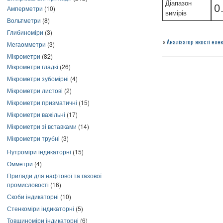
Діапазон
0
Амперметри
(10)
вимірів
Вольтметри
(8)
Глибиноміри
(3)
«
Аналізатор якості еле
Мегаомметри
(3)
Мікрометри
(82)
Мікрометри гладкі
(26)
Мікрометри зубомірні
(4)
Мікрометри листові
(2)
Мікрометри призматичні
(15)
Мікрометри важільні
(17)
Мікрометри зі вставками
(14)
Мікрометри трубні
(3)
Нутроміри індикаторні
(15)
Омметри
(4)
Прилади для нафтової та газової
промисловості
(16)
Скоби індикаторні
(10)
Стенкоміри індикаторні
(5)
Товщиноміри індикаторні
(6)