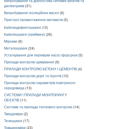
Випробування та діагностика силових кабелів та
діелектриків
(31)
Випробування ізоляційних масел
(6)
Пристрої провантаження автоматів
(5)
Кабеледефектошукачі
(12)
Кабелешукачі (приймачі)
(26)
Мірники
(6)
Металошукачі
(24)
Устаткування для перевірки насос-форсунок
(5)
Прилади контролю армування
(9)
ПРИЛАДИ КОНТРОЛЮ БЕТОНУ І ЦЕМЕНТІВ
(4)
Прилади контролю доріг та ґрунтів
(10)
Прилади контролю параметрів повітряного
середовища
(13)
СИСТЕМИ І ПРИЛАДИ МОНІТОРИНГУ
ОБ'ЄКТІВ
(11)
Системи та прилади теплового контролю
(14)
Твердоміри
(2)
Течешукачі
(17)
Товщиноміри
(23)