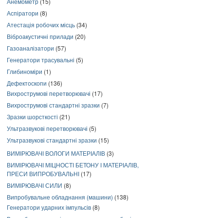
Анемометр
(15)
Аспіратори
(8)
Атестація робочих місць
(34)
Віброакустичні прилади
(20)
Газоаналізатори
(57)
Генератори трасувальні
(5)
Глибиноміри
(1)
Дефектоскопи
(136)
Вихрострумові перетворювачі
(17)
Вихрострумові стандартні зразки
(7)
Зразки шорсткості
(21)
Ультразвукові перетворювачі
(5)
Ультразвукові стандартні зразки
(15)
ВИМІРЮВАЧІ ВОЛОГИ МАТЕРІАЛІВ
(3)
ВИМІРЮВАЧІ МІЦНОСТІ БЕТОНУ І МАТЕРІАЛІВ,
ПРЕСИ ВИПРОБУВАЛЬНІ
(17)
ВИМІРЮВАЧІ СИЛИ
(8)
Випробувальне обладнання (машини)
(138)
Генератори ударних імпульсів
(8)