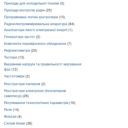
Прилади для холодильної техніки
(3)
Прилади контролю рідин
(25)
Програмовані логічні контролери
(15)
Радіоелектровимірювальна апаратура
(84)
Аналізатори якості електричної енергії
(1)
Генератори частот
(2)
Комплекти перевірочного обладнання
(7)
Рефлектометри
(20)
Тестери
(13)
Вказівники напруги та правильності чергування
фаз
(12)
Частотоміри
(2)
Реєстратори паперові
(2)
Реєстратори електронні (безпаперові
самописці)
(26)
Регулювання технологічних параметрів
(16)
Реле
(14)
Фільтри
(4)
Силові блоки
(38)