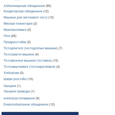
Хлібопекарське обладнання
(95)
Кондитерське обладнання
(12)
Машини для листкового тесту
(10)
Міксери планетарні
(2)
Мукопросіювачі
(2)
Печі
(26)
Предрасстойки
(2)
Тістоділителі (тестоділільні машини)
(7)
Тістозакатні машини
(4)
Тістомісильні машини (тістоміси)
(10)
Тістоокруглювачі (тістоокруглювачі)
(4)
Хліборізки
(3)
Шафи розстійні
(10)
Ланцюги
(1)
Ланцюги приводні
(1)
електроустаткування
(9)
Енергозберігаюче обладнання
(12)