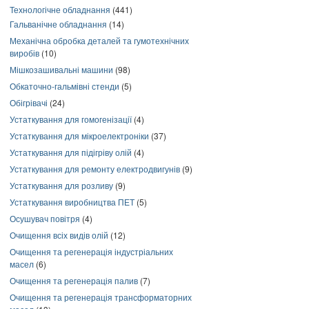
Технологічне обладнання
(441)
Гальванічне обладнання
(14)
Механічна обробка деталей та гумотехнічних
виробів
(10)
Мішкозашивальні машини
(98)
Обкаточно-гальмівні стенди
(5)
Обігрівачі
(24)
Устаткування для гомогенізації
(4)
Устаткування для мікроелектроніки
(37)
Устаткування для підігріву олій
(4)
Устаткування для ремонту електродвигунів
(9)
Устаткування для розливу
(9)
Устаткування виробництва ПЕТ
(5)
Осушувач повітря
(4)
Очищення всіх видів олій
(12)
Очищення та регенерація індустріальних
масел
(6)
Очищення та регенерація палив
(7)
Очищення та регенерація трансформаторних