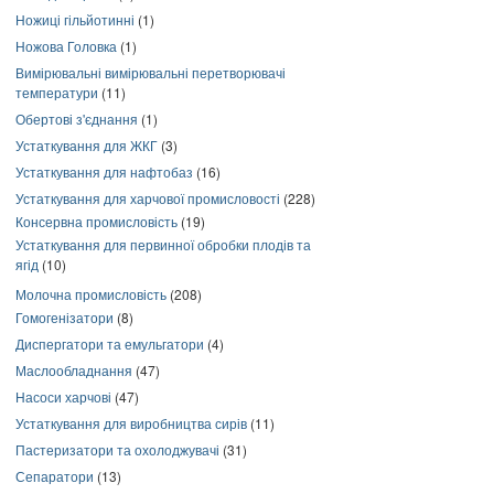
Ножиці гільйотинні
(1)
Ножова Головка
(1)
Вимірювальні вимірювальні перетворювачі
температури
(11)
Обертові з'єднання
(1)
Устаткування для ЖКГ
(3)
Устаткування для нафтобаз
(16)
Устаткування для харчової промисловості
(228)
Консервна промисловість
(19)
Устаткування для первинної обробки плодів та
ягід
(10)
Молочна промисловість
(208)
Гомогенізатори
(8)
Диспергатори та емульгатори
(4)
Маслообладнання
(47)
Насоси харчові
(47)
Устаткування для виробництва сирів
(11)
Пастеризатори та охолоджувачі
(31)
Сепаратори
(13)