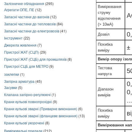
Залізничне обладнання
(295)
Вимірювання
Агрегати ОПЕ, ПЕ
(12)
струму
А
Запасні частини до вагонів
(12)
відключення
Запасні частини до тепловозів
(84)
(> 10мА)
Запасні частини до електровозів
(41)
0
Дозвіл
Інструмент
(22)
Похибка
Джерела живлення
(7)
±
виміру
Пристрої ЖАТ (СЦП)
(29)
Пристрої ЖАТ (СЦБ) для промшляхів
(8)
Вимір опору ізоля
Пристрої СЦБ для МЕТРО
(9)
Тестова
5
напруга
заклепки
(1)
Запірна арматура
(45)
0
Засувки
(5)
Діапазон
0
Клапана запірно-регулюючі
(1)
вимірів
.
Крани кульові повнопрохідні
(9)
Крани кульові зварні (Приварне виконання)
(6)
Похибка
в
Крани кульові зварні (фланцеве виконання)
(13)
виміру
Крани кульові укорочені
(8)
Вимірювання нап
Вимірювальні прилади
(212)