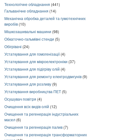
Технологічне обладнання
(441)
Гальванічне обладнання
(14)
Механічна обробка деталей та гумотехнічних
виробів
(10)
Мішкозашивальні машини
(98)
Обкаточно-гальмівні стенди
(5)
Обігрівачі
(24)
Устаткування для гомогенізації
(4)
Устаткування для мікроелектроніки
(37)
Устаткування для підігріву олій
(4)
Устаткування для ремонту електродвигунів
(9)
Устаткування для розливу
(9)
Устаткування виробництва ПЕТ
(5)
Осушувач повітря
(4)
Очищення всіх видів олій
(12)
Очищення та регенерація індустріальних
масел
(6)
Очищення та регенерація палив
(7)
Очищення та регенерація трансформаторних