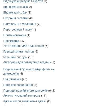
Відлякувачі гризунів та кротів
(9)
Відлякувачі птахів
(2)
Відлякувачі собак
(3)
Охоронні системи
(48)
Пакувальне обладнання
(7)
Перетворювачі тиску
(1)
Плита монтажна
(1)
Пневматика
(47)
Устаткування для подачі пари
(5)
Розподільники повітря
(6)
Ротаційні сполуки
(18)
Аксесуари для ротаційних з'єднань
(7)
Подавлювачі будь-яких мікрофонів та
диктофонів
(4)
Підігрівальне
(20)
Пожежне обладнання
(3)
Прилади неруйнівного контролю
(644)
Автоматизований контроль
(11)
Адгезиметри, вимірювачі адгезії
(2)