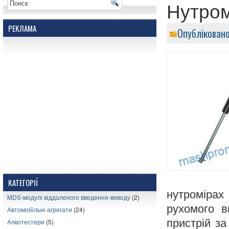
Нутром
РЕКЛАМА
Опублікован
КАТЕГОРІЇ
нутромірах
MDS-модулі віддаленого введення-виводу
(2)
рухомого в
Автомобільні агрегати
(24)
пристрій з
Алкотестери
(5)