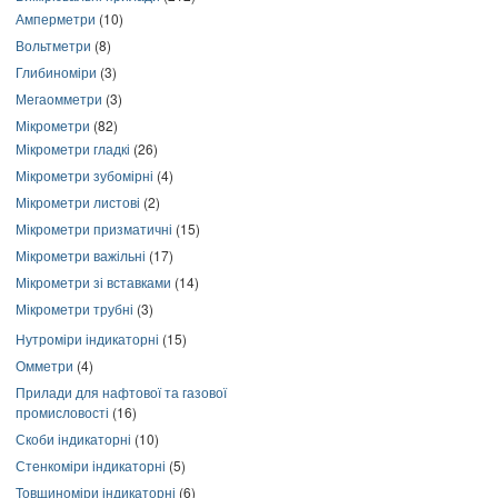
Амперметри
(10)
Вольтметри
(8)
Глибиноміри
(3)
Мегаомметри
(3)
Мікрометри
(82)
Мікрометри гладкі
(26)
Мікрометри зубомірні
(4)
Мікрометри листові
(2)
Мікрометри призматичні
(15)
Мікрометри важільні
(17)
Мікрометри зі вставками
(14)
Мікрометри трубні
(3)
Нутроміри індикаторні
(15)
Омметри
(4)
Прилади для нафтової та газової
промисловості
(16)
Скоби індикаторні
(10)
Стенкоміри індикаторні
(5)
Товщиноміри індикаторні
(6)