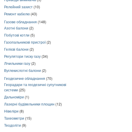
Релейний захист
(10)
Ремонт кабелю
(43)
Газове обладнання
(148)
Азотні балони
(2)
Побутові котли
(5)
Газопальникові пристрої
(2)
Гелієві балони
(2)
Регулятори тиску газу
(34)
Лічильники газу
(2)
Вуглекислотні балони
(2)
Геодезичне обладнання
(70)
Георадари та геодезичні супутникові
системи
(25)
Дальноміри
(1)
Лазерні будівельники площин
(12)
Нівеліри
(8)
Тахеометри
(15)
Теодоліти
(9)