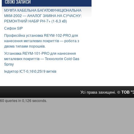
СВІЖІ ЗАПИСИ
МУФТА КАБЕЛЬНА БАГАТОФУНКЦІОНАЛЬНА
МКМ-2002 — АНАЛОГ ЗАМІНА НА СУЧАСНУ:
РЕМОНТНИЙ НАБІР РН-7+ (1-6,3 кВ)
Сифон SIP
Професійна установка REYM-102-PRO для
нанесення металевих покриттів — робота з
двома типами порошків.
Установка REYM-101-PRO для нанесення
металевих покриттів — Технологія Cold Gas
Spray
Індуктор ІСТ-0,16\0,25І 9 витків
Усі права захищені. ©
ТОВ 
60 queries in 0,126 seconds.