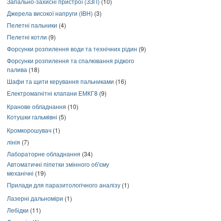
Запально-захисні пристрої (ЗЗП)
(10)
Джерела високої напруги (ІВН)
(3)
Пелетні пальники
(4)
Пелетні котли
(9)
Форсунки розпилення води та технічних рідин
(9)
Форсунки розпилення та спалювання рідкого
палива
(18)
Шафи та щити керування пальниками
(16)
Електромагнітні клапани ЕМКГ8
(9)
Кранове обладнання
(10)
Котушки гальмівні
(5)
Кромкорошувач
(1)
лінія
(7)
Лабораторне обладнання
(34)
Автоматичні піпетки змінного об'єму
механічні
(19)
Прилади для паразитологічного аналізу
(1)
Лазерні дальноміри
(1)
Лебідки
(11)