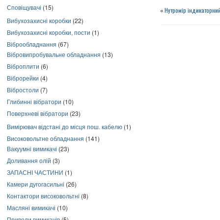
Сповіщувачі
(15)
«
Нутромір індикаторний
Вибухозахисні коробки
(22)
Вибухозахисні коробки, пости
(1)
Віброобладнання
(67)
Вібровипробувальне обладнання
(13)
Віброплити
(6)
Віброрейки
(4)
Вібростоли
(7)
Глибинні вібратори
(10)
Поверхневі вібратори
(23)
Вимірювач відстані до місця пош. кабелю
(1)
Високовольтне обладнання
(141)
Вакуумні вимикачі
(23)
Доливання олій
(3)
ЗАПАСНІ ЧАСТИНИ
(1)
Камери дугогасильні
(26)
Контактори високовольтні
(8)
Масляні вимикачі
(10)
Приводи вимикачів
(5)