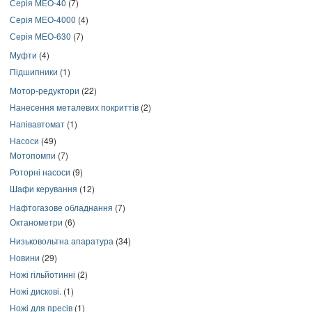
Серія МЕО-40
(7)
Серія МЕО-4000
(4)
Серія МЕО-630
(7)
Муфти
(4)
Підшипники
(1)
Мотор-редуктори
(22)
Нанесення металевих покриттів
(2)
Напівавтомат
(1)
Насоси
(49)
Мотопомпи
(7)
Роторні насоси
(9)
Шафи керування
(12)
Нафтогазове обладнання
(7)
Октанометри
(6)
Низьковольтна апаратура
(34)
Новини
(29)
Ножі гільйотинні
(2)
Ножі дискові.
(1)
Ножі для пресів
(1)