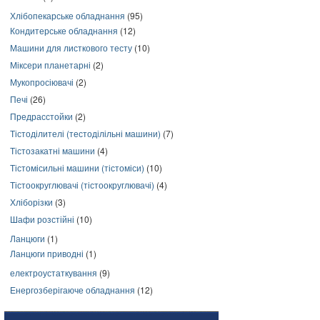
Хлібопекарське обладнання
(95)
Кондитерське обладнання
(12)
Машини для листкового тесту
(10)
Міксери планетарні
(2)
Мукопросіювачі
(2)
Печі
(26)
Предрасстойки
(2)
Тістоділителі (тестоділільні машини)
(7)
Тістозакатні машини
(4)
Тістомісильні машини (тістоміси)
(10)
Тістоокруглювачі (тістоокруглювачі)
(4)
Хліборізки
(3)
Шафи розстійні
(10)
Ланцюги
(1)
Ланцюги приводні
(1)
електроустаткування
(9)
Енергозберігаюче обладнання
(12)