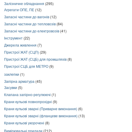
Залізничне обладнання
(295)
Агрегати ОПЕ, ПЕ
(12)
Запасні частини до вагонів
(12)
Запасні частини до тепловозів
(84)
Запасні частини до електровозів
(41)
Інструмент
(22)
Джерела живлення
(7)
Пристрої ЖАТ (СЦП)
(29)
Пристрої ЖАТ (СЦБ) для промшляхів
(8)
Пристрої СЦБ для МЕТРО
(9)
заклепки
(1)
Запірна арматура
(45)
Засувки
(5)
Клапана запірно-регулюючі
(1)
Крани кульові повнопрохідні
(9)
Крани кульові зварні (Приварне виконання)
(6)
Крани кульові зварні (фланцеве виконання)
(13)
Крани кульові укорочені
(8)
Вимірювальні прилади
(212)