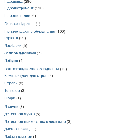
Гідравліка
(280)
Гідроінструмент
(113)
Гідроциліндри
(6)
Головка відрізна.
(1)
Гірничо-шахтне обладнання
(100)
Гуркати
(29)
Дробарки
(5)
Залізовідділювачі
(7)
Лебідки
(4)
Вантажопідйомне обладнання
(12)
Комплектуючі для строп
(4)
Стропи
(3)
Тельфер
(3)
Шафи
(1)
Двигуни
(8)
Детектори жучків
(6)
Детектори прихованих відеокамер
(3)
Дискові ножиці
(1)
Дифманометри
(1)