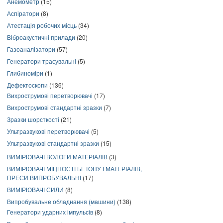
Анемометр
(15)
Аспіратори
(8)
Атестація робочих місць
(34)
Віброакустичні прилади
(20)
Газоаналізатори
(57)
Генератори трасувальні
(5)
Глибиноміри
(1)
Дефектоскопи
(136)
Вихрострумові перетворювачі
(17)
Вихрострумові стандартні зразки
(7)
Зразки шорсткості
(21)
Ультразвукові перетворювачі
(5)
Ультразвукові стандартні зразки
(15)
ВИМІРЮВАЧІ ВОЛОГИ МАТЕРІАЛІВ
(3)
ВИМІРЮВАЧІ МІЦНОСТІ БЕТОНУ І МАТЕРІАЛІВ,
ПРЕСИ ВИПРОБУВАЛЬНІ
(17)
ВИМІРЮВАЧІ СИЛИ
(8)
Випробувальне обладнання (машини)
(138)
Генератори ударних імпульсів
(8)