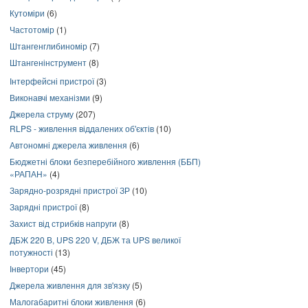
Кутоміри
(6)
Частотомір
(1)
Штангенглибиномір
(7)
Штангенінструмент
(8)
Інтерфейсні пристрої
(3)
Виконавчі механізми
(9)
Джерела струму
(207)
RLPS - живлення віддалених об'єктів
(10)
Автономні джерела живлення
(6)
Бюджетні блоки безперебійного живлення (ББП)
«РАПАН»
(4)
Зарядно-розрядні пристрої ЗР
(10)
Зарядні пристрої
(8)
Захист від стрибків напруги
(8)
ДБЖ 220 В, UPS 220 V, ДБЖ та UPS великої
потужності
(13)
Інвертори
(45)
Джерела живлення для зв'язку
(5)
Малогабаритні блоки живлення
(6)