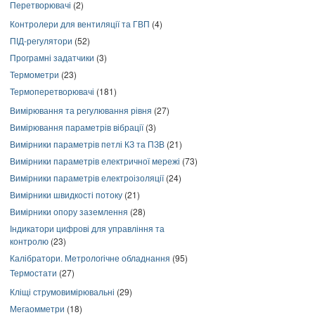
Перетворювачі
(2)
Контролери для вентиляції та ГВП
(4)
ПІД-регулятори
(52)
Програмні задатчики
(3)
Термометри
(23)
Термоперетворювачі
(181)
Вимірювання та регулювання рівня
(27)
Вимірювання параметрів вібрації
(3)
Вимірники параметрів петлі КЗ та ПЗВ
(21)
Вимірники параметрів електричної мережі
(73)
Вимірники параметрів електроізоляції
(24)
Вимірники швидкості потоку
(21)
Вимірники опору заземлення
(28)
Індикатори цифрові для управління та
контролю
(23)
Калібратори. Метрологічне обладнання
(95)
Термостати
(27)
Кліщі струмовимірювальні
(29)
Мегаомметри
(18)