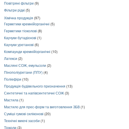
Повітряні фільтри
(9)
Фільтри рідкі
(5)
Хімічна продукція
(97)
Герметики кремнійорганічні
(5)
Герметики тіоколові
(8)
Каучуки бутадієнові
(1)
Каучуки уретанові
(6)
Компаунди кремнійорганічні
(10)
Латекси
(2)
Масляні СОЖ, емульсоли
(2)
Пінополіуретани (ППУ)
(4)
Поліефіри
(10)
Продукція будівельного призначення
(13)
Синтетичні та напівсинтетичні СОЖ
(3)
Мастила
(1)
Мастило для прес-форм та виготовлення ЗБВ
(1)
Суміші гумові силіконові
(20)
Технічні миючі засоби
(1)
Тіоколи
(3)