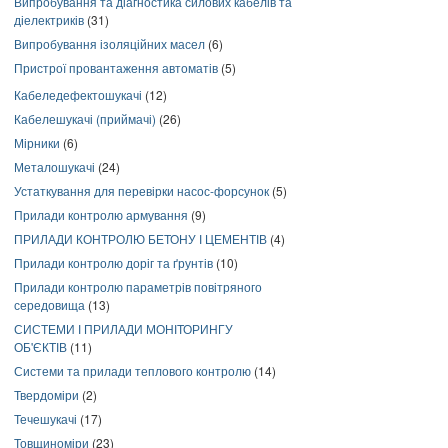
Випробування та діагностика силових кабелів та
діелектриків
(31)
Випробування ізоляційних масел
(6)
Пристрої провантаження автоматів
(5)
Кабеледефектошукачі
(12)
Кабелешукачі (приймачі)
(26)
Мірники
(6)
Металошукачі
(24)
Устаткування для перевірки насос-форсунок
(5)
Прилади контролю армування
(9)
ПРИЛАДИ КОНТРОЛЮ БЕТОНУ І ЦЕМЕНТІВ
(4)
Прилади контролю доріг та ґрунтів
(10)
Прилади контролю параметрів повітряного
середовища
(13)
СИСТЕМИ І ПРИЛАДИ МОНІТОРИНГУ
ОБ'ЄКТІВ
(11)
Системи та прилади теплового контролю
(14)
Твердоміри
(2)
Течешукачі
(17)
Товщиноміри
(23)