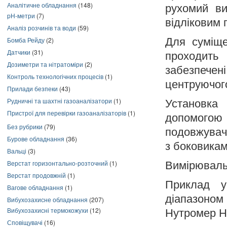
Аналітичне обладнання
(148)
рухомий ви
pH-метри
(7)
відліковим 
Аналіз розчинів та води
(59)
Бомба Рейду
(2)
Для суміще
Датчики
(31)
проходить
Дозиметри та нітратоміри
(2)
забезпечен
Контроль технологічних процесів
(1)
центруючого
Прилади безпеки
(43)
Рудничні та шахтні газоаналізатори
(1)
Установка 
Пристрої для перевірки газоаналізаторів
(1)
допомого
Без рубрики
(79)
подовжувача
Бурове обладнання
(36)
з боковикам
Вальці
(3)
Верстат горизонтально-розточний
(1)
Вимірювальн
Верстат продовжній
(1)
Приклад у
Вагове обладнання
(1)
діапазоном
Вибухозахисне обладнання
(207)
Вибухозахисні термокожухи
(12)
Нутромер НІ
Сповіщувачі
(16)