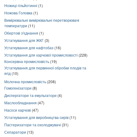
Ножиці гільйотинні
(1)
Ножова Головка
(1)
Вимірювальні вимірювальні перетворювачі
температури
(11)
Обертові з'єднання
(1)
Устаткування для ЖКГ
(3)
Устаткування для нафтобаз
(16)
Устаткування для харчової промисловості
(228)
Консервна промисловість
(19)
Устаткування для первинної обробки плодів та
ягід
(10)
Молочна промисловість
(208)
Гомогенізатори
(8)
Диспергатори та емульгатори
(4)
Маслообладнання
(47)
Насоси харчові
(47)
Устаткування для виробництва сирів
(11)
Пастеризатори та охолоджувачі
(31)
Сепаратори
(13)