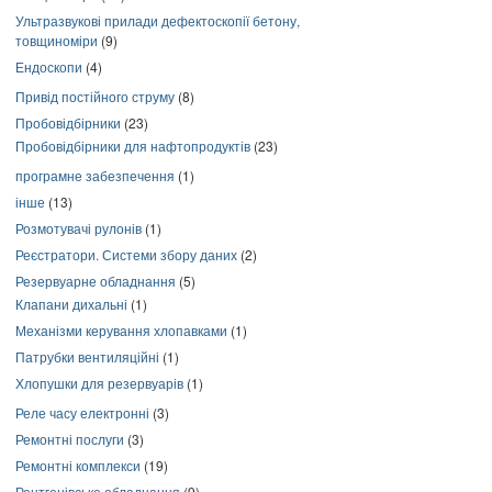
Ультразвукові прилади дефектоскопії бетону,
товщиноміри
(9)
Ендоскопи
(4)
Привід постійного струму
(8)
Пробовідбірники
(23)
Пробовідбірники для нафтопродуктів
(23)
програмне забезпечення
(1)
інше
(13)
Розмотувачі рулонів
(1)
Реєстратори. Системи збору даних
(2)
Резервуарне обладнання
(5)
Клапани дихальні
(1)
Механізми керування хлопавками
(1)
Патрубки вентиляційні
(1)
Хлопушки для резервуарів
(1)
Реле часу електронні
(3)
Ремонтні послуги
(3)
Ремонтні комплекси
(19)
Рентгенівське обладнання
(9)