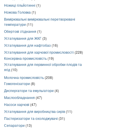
Ножиці гільйотинні
(1)
Ножова Головка
(1)
Вимірювальні вимірювальні перетворювачі
температури
(11)
Обертові з'єднання
(1)
Устаткування для ЖКГ
(3)
Устаткування для нафтобаз
(16)
Устаткування для харчової промисловості
(228)
Консервна промисловість
(19)
Устаткування для первинної обробки плодів та
ягід
(10)
Молочна промисловість
(208)
Гомогенізатори
(8)
Диспергатори та емульгатори
(4)
Маслообладнання
(47)
Насоси харчові
(47)
Устаткування для виробництва сирів
(11)
Пастеризатори та охолоджувачі
(31)
Сепаратори
(13)