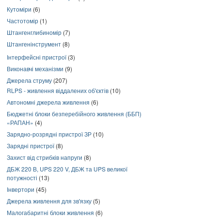
Кутоміри
(6)
Частотомір
(1)
Штангенглибиномір
(7)
Штангенінструмент
(8)
Інтерфейсні пристрої
(3)
Виконавчі механізми
(9)
Джерела струму
(207)
RLPS - живлення віддалених об'єктів
(10)
Автономні джерела живлення
(6)
Бюджетні блоки безперебійного живлення (ББП)
«РАПАН»
(4)
Зарядно-розрядні пристрої ЗР
(10)
Зарядні пристрої
(8)
Захист від стрибків напруги
(8)
ДБЖ 220 В, UPS 220 V, ДБЖ та UPS великої
потужності
(13)
Інвертори
(45)
Джерела живлення для зв'язку
(5)
Малогабаритні блоки живлення
(6)