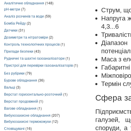
Аналітичне обладнання
(148)
Струм, що
pH-метри
(7)
Аналіз розчинів та води
(59)
Напруга ж
Бомба Рейду
(2)
4,3...6
Датчики
(31)
Триваліст
Дозиметри та нітратоміри
(2)
Діапазо
Контроль технологічних процесів
(1)
потенціал
Прилади безпеки
(43)
Маса з ел
Рудничні та шахтні газоаналізатори
(1)
Пристрої для перевірки газоаналізаторів
(1)
Габаритні
Без рубрики
(79)
Міжповіро
Бурове обладнання
(36)
Термін сл
Вальці
(3)
Верстат горизонтально-розточний
(1)
Сфера за
Верстат продовжній
(1)
Вагове обладнання
(1)
Підприємств
Вибухозахисне обладнання
(207)
галузей, щ
Вибухозахисні термокожухи
(12)
споруди, а
Сповіщувачі
(16)