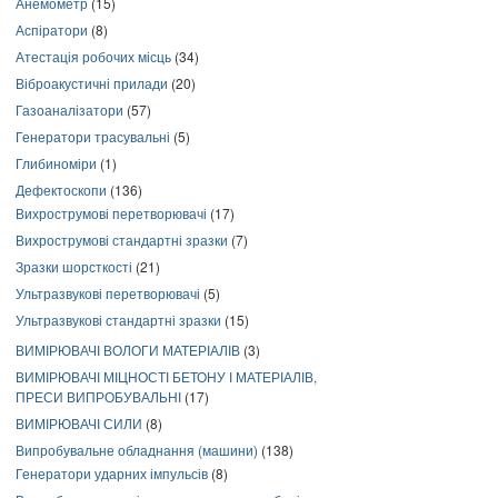
Анемометр
(15)
Аспіратори
(8)
Атестація робочих місць
(34)
Віброакустичні прилади
(20)
Газоаналізатори
(57)
Генератори трасувальні
(5)
Глибиноміри
(1)
Дефектоскопи
(136)
Вихрострумові перетворювачі
(17)
Вихрострумові стандартні зразки
(7)
Зразки шорсткості
(21)
Ультразвукові перетворювачі
(5)
Ультразвукові стандартні зразки
(15)
ВИМІРЮВАЧІ ВОЛОГИ МАТЕРІАЛІВ
(3)
ВИМІРЮВАЧІ МІЦНОСТІ БЕТОНУ І МАТЕРІАЛІВ,
ПРЕСИ ВИПРОБУВАЛЬНІ
(17)
ВИМІРЮВАЧІ СИЛИ
(8)
Випробувальне обладнання (машини)
(138)
Генератори ударних імпульсів
(8)