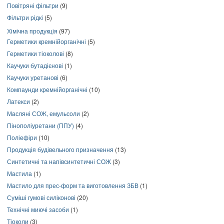
Повітряні фільтри
(9)
Фільтри рідкі
(5)
Хімічна продукція
(97)
Герметики кремнійорганічні
(5)
Герметики тіоколові
(8)
Каучуки бутадієнові
(1)
Каучуки уретанові
(6)
Компаунди кремнійорганічні
(10)
Латекси
(2)
Масляні СОЖ, емульсоли
(2)
Пінополіуретани (ППУ)
(4)
Поліефіри
(10)
Продукція будівельного призначення
(13)
Синтетичні та напівсинтетичні СОЖ
(3)
Мастила
(1)
Мастило для прес-форм та виготовлення ЗБВ
(1)
Суміші гумові силіконові
(20)
Технічні миючі засоби
(1)
Тіоколи
(3)