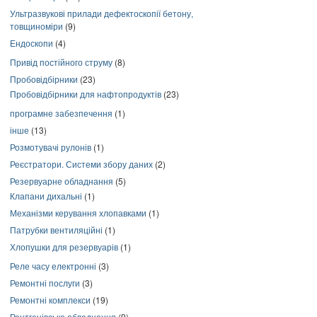
Ультразвукові прилади дефектоскопії бетону,
товщиноміри
(9)
Ендоскопи
(4)
Привід постійного струму
(8)
Пробовідбірники
(23)
Пробовідбірники для нафтопродуктів
(23)
програмне забезпечення
(1)
інше
(13)
Розмотувачі рулонів
(1)
Реєстратори. Системи збору даних
(2)
Резервуарне обладнання
(5)
Клапани дихальні
(1)
Механізми керування хлопавками
(1)
Патрубки вентиляційні
(1)
Хлопушки для резервуарів
(1)
Реле часу електронні
(3)
Ремонтні послуги
(3)
Ремонтні комплекси
(19)
Рентгенівське обладнання
(9)