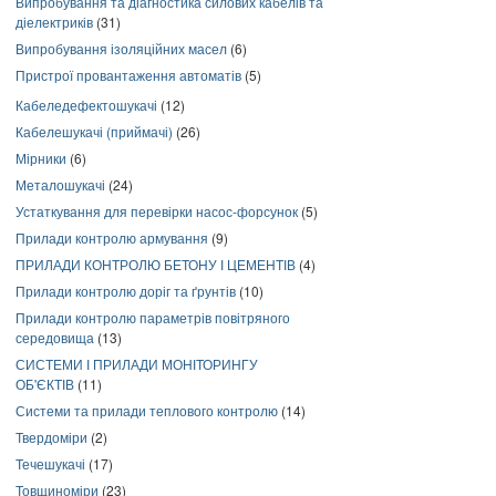
Випробування та діагностика силових кабелів та
діелектриків
(31)
Випробування ізоляційних масел
(6)
Пристрої провантаження автоматів
(5)
Кабеледефектошукачі
(12)
Кабелешукачі (приймачі)
(26)
Мірники
(6)
Металошукачі
(24)
Устаткування для перевірки насос-форсунок
(5)
Прилади контролю армування
(9)
ПРИЛАДИ КОНТРОЛЮ БЕТОНУ І ЦЕМЕНТІВ
(4)
Прилади контролю доріг та ґрунтів
(10)
Прилади контролю параметрів повітряного
середовища
(13)
СИСТЕМИ І ПРИЛАДИ МОНІТОРИНГУ
ОБ'ЄКТІВ
(11)
Системи та прилади теплового контролю
(14)
Твердоміри
(2)
Течешукачі
(17)
Товщиноміри
(23)