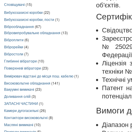
об'єктів.
Сповіщувачі
(15)
Вибухозахисні коробки
(22)
Сертифік
Вибухозахисні коробки, пости
(1)
Віброобладнання
(67)
Свідоцтво
Вібровипробувальне обладнання
(13)
Зареєстро
Віброплити
(6)
№ 25029-
Віброрейки
(4)
Вібростоли
(7)
Федерації
Глибинні вібратори
(10)
Ліцензія 
Поверхневі вібратори
(23)
техніки №
Вимірювач відстані до місця пош. кабелю
(1)
Технічні 
Високовольтне обладнання
(141)
Патент н
Вакуумні вимикачі
(23)
потенціал
Доливання олій
(3)
ЗАПАСНІ ЧАСТИНИ
(1)
Вимоги д
Камери дугогасильні
(26)
Контактори високовольтні
(8)
Діапазон 
Масляні вимикачі
(10)
Приводи вимикачів
(5)