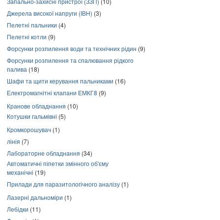
Запально-захисні пристрої (ЗЗП)
(10)
Джерела високої напруги (ІВН)
(3)
Пелетні пальники
(4)
Пелетні котли
(9)
Форсунки розпилення води та технічних рідин
(9)
Форсунки розпилення та спалювання рідкого
палива
(18)
Шафи та щити керування пальниками
(16)
Електромагнітні клапани ЕМКГ8
(9)
Кранове обладнання
(10)
Котушки гальмівні
(5)
Кромкорошувач
(1)
лінія
(7)
Лабораторне обладнання
(34)
Автоматичні піпетки змінного об'єму
механічні
(19)
Прилади для паразитологічного аналізу
(1)
Лазерні дальноміри
(1)
Лебідки
(11)