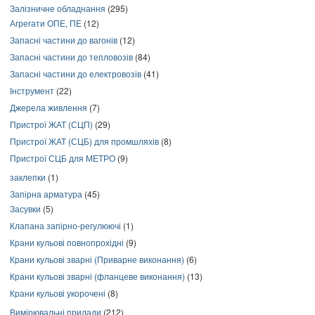
Залізничне обладнання
(295)
Агрегати ОПЕ, ПЕ
(12)
Запасні частини до вагонів
(12)
Запасні частини до тепловозів
(84)
Запасні частини до електровозів
(41)
Інструмент
(22)
Джерела живлення
(7)
Пристрої ЖАТ (СЦП)
(29)
Пристрої ЖАТ (СЦБ) для промшляхів
(8)
Пристрої СЦБ для МЕТРО
(9)
заклепки
(1)
Запірна арматура
(45)
Засувки
(5)
Клапана запірно-регулюючі
(1)
Крани кульові повнопрохідні
(9)
Крани кульові зварні (Приварне виконання)
(6)
Крани кульові зварні (фланцеве виконання)
(13)
Крани кульові укорочені
(8)
Вимірювальні прилади
(212)