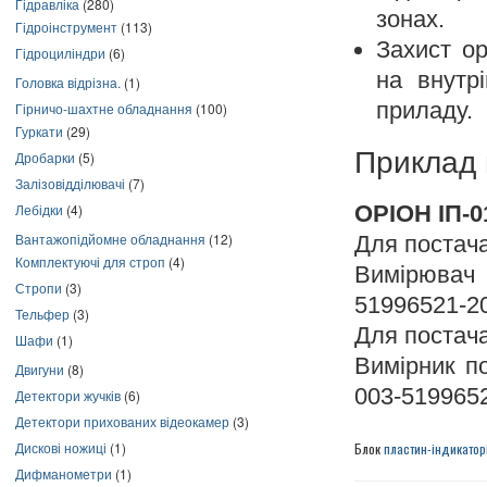
Гідравліка
(280)
зонах.
Гідроінструмент
(113)
Захист ор
Гідроциліндри
(6)
на внутр
Головка відрізна.
(1)
приладу.
Гірничо-шахтне обладнання
(100)
Гуркати
(29)
Приклад 
Дробарки
(5)
Залізовідділювачі
(7)
ОРІОН ІП-0
Лебідки
(4)
Вантажопідйомне обладнання
(12)
Для постача
Комплектуючі для строп
(4)
Вимірювач 
Стропи
(3)
51996521-2
Тельфер
(3)
Для постача
Шафи
(1)
Вимірник п
Двигуни
(8)
003-519965
Детектори жучків
(6)
Детектори прихованих відеокамер
(3)
Дискові ножиці
(1)
Блок
пластин-індикаторі
Дифманометри
(1)