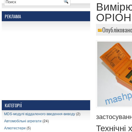
Вимірю
ОРІОН 
РЕКЛАМА
Опубліковано
КАТЕГОРІЇ
MDS-модулі віддаленого введення-виводу
(2)
застосуванн
Автомобільні агрегати
(24)
Технічні
Алкотестери
(5)