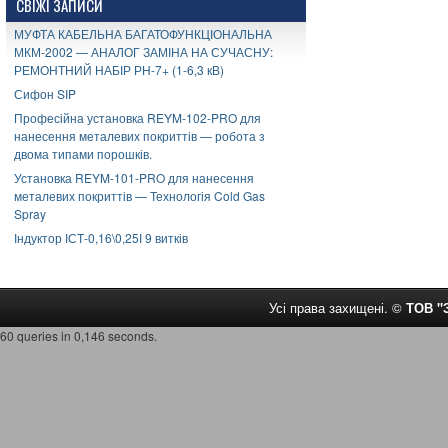
СВІЖІ ЗАПИСИ
МУФТА КАБЕЛЬНА БАГАТОФУНКЦІОНАЛЬНА
МКМ-2002 — АНАЛОГ ЗАМІНА НА СУЧАСНУ:
РЕМОНТНИЙ НАБІР РН-7+ (1-6,3 кВ)
Сифон SIP
Професійна установка REYM-102-PRO для
нанесення металевих покриттів — робота з
двома типами порошків.
Установка REYM-101-PRO для нанесення
металевих покриттів — Технологія Cold Gas
Spray
Індуктор ІСТ-0,16\0,25І 9 витків
Усі права захищені. ©
ТОВ 
60 queries in 0,146 seconds.