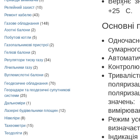
Верхнє з
°
Релейний захист
(10)
+25
С.
Ремонт кабелю
(43)
Газове обладнання
(148)
Основні 
Азотні балони
(2)
Побутові котли
(5)
Одночасне
Газопальникові пристрої
(2)
сумарного
Гелієві балони
(2)
Автоматич
Регулятори тиску газу
(34)
Контролю
Лічильники газу
(2)
Триваліс
Вуглекислотні балони
(2)
поляриз
Геодезичне обладнання
(70)
Георадари та геодезичні супутникові
поляриза
системи
(25)
значень:
Дальноміри
(1)
вимірюван
Лазерні будівельники площин
(12)
Нівеліри
(8)
Режим ус
Тахеометри
(15)
визначаєт
Теодоліти
(9)
Індикаці