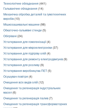
Технологічне обладнання
(441)
Гальванічне обладнання
(14)
Механічна обробка деталей та гумотехнічних
виробів
(10)
Мішкозашивальні машини
(98)
Обкаточно-гальмівні стенди
(5)
Обігрівачі
(24)
Устаткування для гомогенізації
(4)
Устаткування для мікроелектроніки
(37)
Устаткування для підігріву олій
(4)
Устаткування для ремонту електродвигунів
(9)
Устаткування для розливу
(9)
Устаткування виробництва ПЕТ
(5)
Осушувач повітря
(4)
Очищення всіх видів олій
(12)
Очищення та регенерація індустріальних
масел
(6)
Очищення та регенерація палив
(7)
Очищення та регенерація трансформаторних