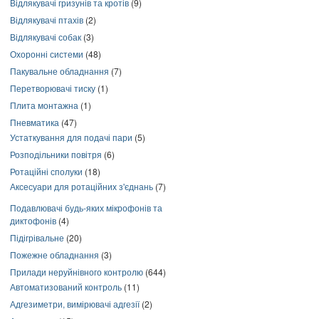
Відлякувачі гризунів та кротів
(9)
Відлякувачі птахів
(2)
Відлякувачі собак
(3)
Охоронні системи
(48)
Пакувальне обладнання
(7)
Перетворювачі тиску
(1)
Плита монтажна
(1)
Пневматика
(47)
Устаткування для подачі пари
(5)
Розподільники повітря
(6)
Ротаційні сполуки
(18)
Аксесуари для ротаційних з'єднань
(7)
Подавлювачі будь-яких мікрофонів та
диктофонів
(4)
Підігрівальне
(20)
Пожежне обладнання
(3)
Прилади неруйнівного контролю
(644)
Автоматизований контроль
(11)
Адгезиметри, вимірювачі адгезії
(2)