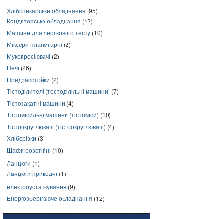
Хлібопекарське обладнання
(95)
Кондитерське обладнання
(12)
Машини для листкового тесту
(10)
Міксери планетарні
(2)
Мукопросіювачі
(2)
Печі
(26)
Предрасстойки
(2)
Тістоділителі (тестоділільні машини)
(7)
Тістозакатні машини
(4)
Тістомісильні машини (тістоміси)
(10)
Тістоокруглювачі (тістоокруглювачі)
(4)
Хліборізки
(3)
Шафи розстійні
(10)
Ланцюги
(1)
Ланцюги приводні
(1)
електроустаткування
(9)
Енергозберігаюче обладнання
(12)