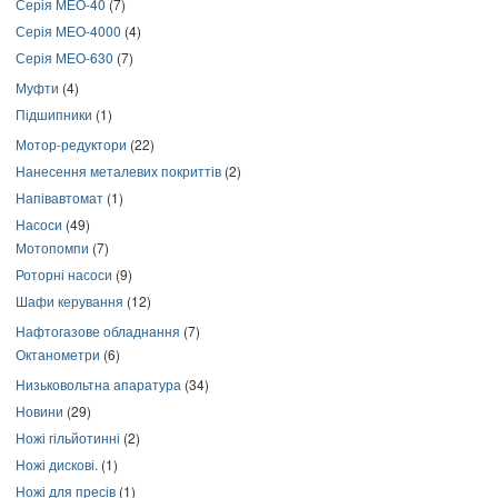
Серія МЕО-40
(7)
Серія МЕО-4000
(4)
Серія МЕО-630
(7)
Муфти
(4)
Підшипники
(1)
Мотор-редуктори
(22)
Нанесення металевих покриттів
(2)
Напівавтомат
(1)
Насоси
(49)
Мотопомпи
(7)
Роторні насоси
(9)
Шафи керування
(12)
Нафтогазове обладнання
(7)
Октанометри
(6)
Низьковольтна апаратура
(34)
Новини
(29)
Ножі гільйотинні
(2)
Ножі дискові.
(1)
Ножі для пресів
(1)