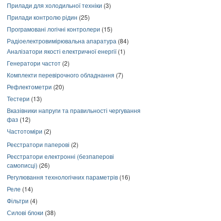
Прилади для холодильної техніки
(3)
Прилади контролю рідин
(25)
Програмовані логічні контролери
(15)
Радіоелектровимірювальна апаратура
(84)
Аналізатори якості електричної енергії
(1)
Генератори частот
(2)
Комплекти перевірочного обладнання
(7)
Рефлектометри
(20)
Тестери
(13)
Вказівники напруги та правильності чергування
фаз
(12)
Частотоміри
(2)
Реєстратори паперові
(2)
Реєстратори електронні (безпаперові
самописці)
(26)
Регулювання технологічних параметрів
(16)
Реле
(14)
Фільтри
(4)
Силові блоки
(38)