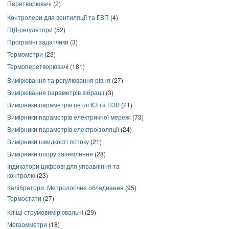
Перетворювачі
(2)
Контролери для вентиляції та ГВП
(4)
ПІД-регулятори
(52)
Програмні задатчики
(3)
Термометри
(23)
Термоперетворювачі
(181)
Вимірювання та регулювання рівня
(27)
Вимірювання параметрів вібрації
(3)
Вимірники параметрів петлі КЗ та ПЗВ
(21)
Вимірники параметрів електричної мережі
(73)
Вимірники параметрів електроізоляції
(24)
Вимірники швидкості потоку
(21)
Вимірники опору заземлення
(28)
Індикатори цифрові для управління та
контролю
(23)
Калібратори. Метрологічне обладнання
(95)
Термостати
(27)
Кліщі струмовимірювальні
(29)
Мегаомметри
(18)