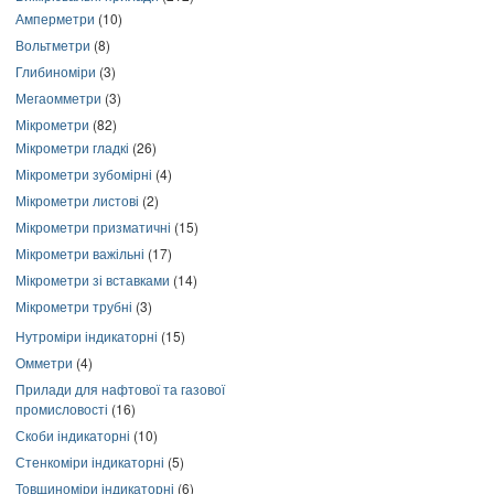
Амперметри
(10)
Вольтметри
(8)
Глибиноміри
(3)
Мегаомметри
(3)
Мікрометри
(82)
Мікрометри гладкі
(26)
Мікрометри зубомірні
(4)
Мікрометри листові
(2)
Мікрометри призматичні
(15)
Мікрометри важільні
(17)
Мікрометри зі вставками
(14)
Мікрометри трубні
(3)
Нутроміри індикаторні
(15)
Омметри
(4)
Прилади для нафтової та газової
промисловості
(16)
Скоби індикаторні
(10)
Стенкоміри індикаторні
(5)
Товщиноміри індикаторні
(6)