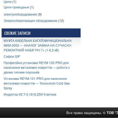
Цепи
(1)
Цепи приводные
(1)
электрооборудование
(9)
Энергосберегающее оборудование
(12)
СВЕЖИЕ ЗАПИСИ
МУФТА КАБЕЛЬНА БАГАТОФУНКЦІОНАЛЬНА
МКМ-2002 — АНАЛОГ ЗАМІНА НА СУЧАСНУ:
РЕМОНТНИЙ НАБІР РН-7+ (1-6,3 кВ)
Сифон SIP
Професійна установка REYM-102-PRO для
нанесення металевих покриттів — робота з
двома типами порошків
Установка REYM-101-PRO для нанесення
металевих покриттів — Технологія Cold Gas
Spray
Индуктор ИСТ-0,16\\0,25И 9 витков
Все права защищены. ©
ТОВ "