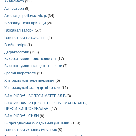
Анемометр
(15)
Аспіратори
(8)
Атестація робочих місць
(34)
Віброакустичні прилади
(20)
Газоаналізатори
(57)
Генератори трасувальні
(5)
Глибиноміри
(1)
Дефектоскопи
(136)
Вихрострумові перетворювачі
(17)
Вихрострумові стандартні зразки
(7)
Зразки шорсткості
(21)
Ультразвукові перетворювачі
(5)
Ультразвукові стандартні зразки
(15)
ВИМІРЮВАЧІ ВОЛОГИ МАТЕРІАЛІВ
(3)
ВИМІРЮВАЧІ МІЦНОСТІ БЕТОНУ І МАТЕРІАЛІВ,
ПРЕСИ ВИПРОБУВАЛЬНІ
(17)
ВИМІРЮВАЧІ СИЛИ
(8)
Випробувальне обладнання (машини)
(138)
Генератори ударних імпульсів
(8)