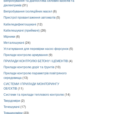
Випробування та діагностика силових кабелів та
діелектриків
(31)
Випробування ізоляційних масел
(6)
Пристрої провантаження автоматів
(5)
Кабеледефектошукачі
(12)
Кабелешукачі (приймачі)
(26)
Мірники
(6)
Металошукачі
(24)
Устаткування для перевірки насос-форсунок
(5)
Прилади контролю армування
(9)
ПРИЛАДИ КОНТРОЛЮ БЕТОНУ І ЦЕМЕНТІВ
(4)
Прилади контролю доріг та ґрунтів
(10)
Прилади контролю параметрів повітряного
середовища
(13)
СИСТЕМИ І ПРИЛАДИ МОНІТОРИНГУ
ОБ'ЄКТІВ
(11)
Системи та прилади теплового контролю
(14)
Твердоміри
(2)
Течешукачі
(17)
Товщиноміри
(23)