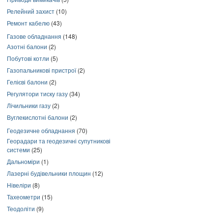
Релейний захист
(10)
Ремонт кабелю
(43)
Газове обладнання
(148)
Азотні балони
(2)
Побутові котли
(5)
Газопальникові пристрої
(2)
Гелієві балони
(2)
Регулятори тиску газу
(34)
Лічильники газу
(2)
Вуглекислотні балони
(2)
Геодезичне обладнання
(70)
Георадари та геодезичні супутникові
системи
(25)
Дальноміри
(1)
Лазерні будівельники площин
(12)
Нівеліри
(8)
Тахеометри
(15)
Теодоліти
(9)