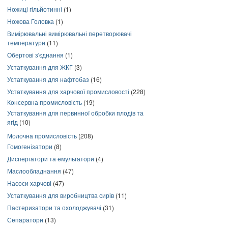
Ножиці гільйотинні
(1)
Ножова Головка
(1)
Вимірювальні вимірювальні перетворювачі
температури
(11)
Обертові з'єднання
(1)
Устаткування для ЖКГ
(3)
Устаткування для нафтобаз
(16)
Устаткування для харчової промисловості
(228)
Консервна промисловість
(19)
Устаткування для первинної обробки плодів та
ягід
(10)
Молочна промисловість
(208)
Гомогенізатори
(8)
Диспергатори та емульгатори
(4)
Маслообладнання
(47)
Насоси харчові
(47)
Устаткування для виробництва сирів
(11)
Пастеризатори та охолоджувачі
(31)
Сепаратори
(13)