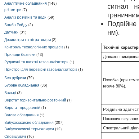
Аналітичне обладнання
(148)
сигнал н
pH-метри
(7)
граничним
Аналіз розчинів та води
(59)
Подвійне 
Бомба Рейду
(2)
нм).
Датчики
(31)
Дозиметри та нітратоміри
(2)
Контроль технологічних процесів
(1)
Технічні характе
Прилади безпеки
(43)
Діапазон вимірюва
Рудничні та шахтні газоаналізатори
(1)
Пристрої для перевірки газоаналізаторів
(1)
Без рубрики
(79)
Похибка (при темпе
Бурове обладнання
(36)
нижче 80%).
Вальці
(3)
Верстат горизонтально-розточний
(1)
Верстат продовжній
(1)
Роздільна здатніст
Вагове обладнання
(1)
Показник візуванн
Вибухозахисне обладнання
(207)
Спектральний діап
Вибухозахисні термокожухи
(12)
Сповіщувачі
(16)