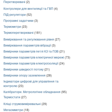
Перетворювачі
(2)
Контролери для вентиляції та ГВП
(4)
ПІД-регулятори
(52)
Програмні задатчики
(3)
Термометри
(23)
Термоперетворювачі
(181)
Вимірювання та регулювання рівня
(27)
Вимірювання параметрів вібрації
(3)
Вимірники параметрів петлі КЗ та ПЗВ
(21)
Вимірники параметрів електричної мережі
(73)
Вимірники параметрів електроізоляції
(24)
Вимірники швидкості потоку
(21)
Вимірники опору заземлення
(28)
Індикатори цифрові для управління та
контролю
(23)
Калібратори. Метрологічне обладнання
(95)
Термостати
(27)
Кліщі струмовимірювальні
(29)
Мегаомметри
(18)