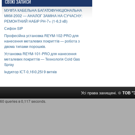
СВІЖІ ЗАПИСИ
МУФТА КАБЕЛЬНА БАГАТОФУНКЦІОНАЛЬНА
МКМ-2002 — АНАЛОГ ЗАМІНА НА СУЧАСНУ:
РЕМОНТНИЙ НАБІР РН-7+ (1-6,3 кВ)
Сифон SIP
Професійна установка REYM-102-PRO для
нанесення металевих покриттів — робота з
двома типами порошків.
Установка REYM-101-PRO для нанесення
металевих покриттів — Технологія Cold Gas
Spray
Індуктор ІСТ-0,16\0,25І 9 витків
Усі права захищені. ©
ТОВ 
60 queries в 0,117 seconds.