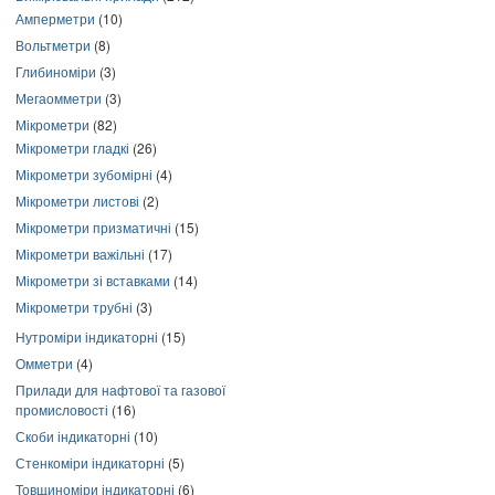
Амперметри
(10)
Вольтметри
(8)
Глибиноміри
(3)
Мегаомметри
(3)
Мікрометри
(82)
Мікрометри гладкі
(26)
Мікрометри зубомірні
(4)
Мікрометри листові
(2)
Мікрометри призматичні
(15)
Мікрометри важільні
(17)
Мікрометри зі вставками
(14)
Мікрометри трубні
(3)
Нутроміри індикаторні
(15)
Омметри
(4)
Прилади для нафтової та газової
промисловості
(16)
Скоби індикаторні
(10)
Стенкоміри індикаторні
(5)
Товщиноміри індикаторні
(6)