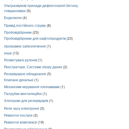
Ультразвукові прилади дефектоскопії бетону,
товщиноміри
(9)
Ендоскопи
(4)
Привід постійного струму
(8)
Пробовідбірники
(23)
Пробовідбірники для нафтопродуктів
(23)
програмне забезпечення
(1)
інше
(13)
Розмотувачі рулонів
(1)
Реєстратори. Системи збору даних
(2)
Резервуарне обладнання
(5)
Клапани дихальні
(1)
Механізми керування хлопавками
(1)
Патрубки вентиляційні
(1)
Хлопушки для резервуарів
(1)
Реле часу електронні
(3)
Ремонтні послуги
(3)
Ремонтні комплекси
(19)
Рентгенівське обладнання
(9)