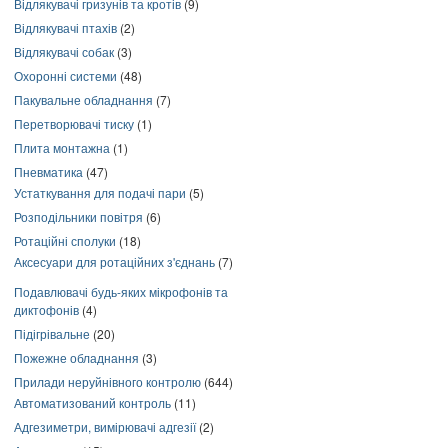
Відлякувачі гризунів та кротів
(9)
Відлякувачі птахів
(2)
Відлякувачі собак
(3)
Охоронні системи
(48)
Пакувальне обладнання
(7)
Перетворювачі тиску
(1)
Плита монтажна
(1)
Пневматика
(47)
Устаткування для подачі пари
(5)
Розподільники повітря
(6)
Ротаційні сполуки
(18)
Аксесуари для ротаційних з'єднань
(7)
Подавлювачі будь-яких мікрофонів та
диктофонів
(4)
Підігрівальне
(20)
Пожежне обладнання
(3)
Прилади неруйнівного контролю
(644)
Автоматизований контроль
(11)
Адгезиметри, вимірювачі адгезії
(2)