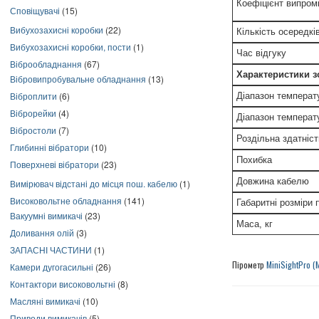
Коефіцієнт випром
Сповіщувачі
(15)
Вибухозахисні коробки
(22)
Кількість осередків
Вибухозахисні коробки, пости
(1)
Час відгуку
Віброобладнання
(67)
Характеристики з
Вібровипробувальне обладнання
(13)
Віброплити
(6)
Діапазон температ
Віброрейки
(4)
Діапазон температ
Вібростоли
(7)
Роздільна здатніст
Глибинні вібратори
(10)
Похибка
Поверхневі вібратори
(23)
Довжина кабелю
Вимірювач відстані до місця пош. кабелю
(1)
Високовольтне обладнання
(141)
Габаритні розміри 
Вакуумні вимикачі
(23)
Маса, кг
Доливання олій
(3)
ЗАПАСНІ ЧАСТИНИ
(1)
Пірометр
MiniSightPro (
Камери дугогасильні
(26)
Контактори високовольтні
(8)
Масляні вимикачі
(10)
Приводи вимикачів
(5)