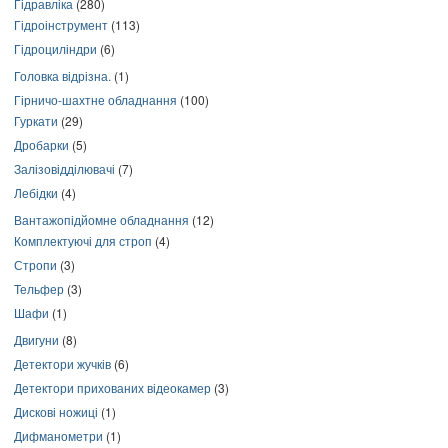
Гідравліка
(280)
Гідроінструмент
(113)
Гідроциліндри
(6)
Головка відрізна.
(1)
Гірничо-шахтне обладнання
(100)
Гуркати
(29)
Дробарки
(5)
Залізовідділювачі
(7)
Лебідки
(4)
Вантажопідйомне обладнання
(12)
Комплектуючі для строп
(4)
Стропи
(3)
Тельфер
(3)
Шафи
(1)
Двигуни
(8)
Детектори жучків
(6)
Детектори прихованих відеокамер
(3)
Дискові ножиці
(1)
Дифманометри
(1)