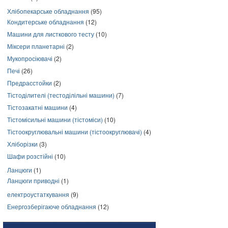
Хлібопекарське обладнання
(95)
Кондитерське обладнання
(12)
Машини для листкового тесту
(10)
Міксери планетарні
(2)
Мукопросіювачі
(2)
Печі
(26)
Предрасстойки
(2)
Тістоділителі (тестоділільні машини)
(7)
Тістозакатні машини
(4)
Тістомісильні машини (тістоміси)
(10)
Тістоокруглювальні машини (тістоокруглювачі)
(4)
Хліборізки
(3)
Шафи розстійні
(10)
Ланцюги
(1)
Ланцюги приводні
(1)
електроустаткування
(9)
Енергозберігаюче обладнання
(12)