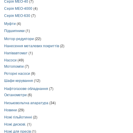
Серія МЕО-40
(7)
Серія МЕО-4000
(4)
Серія МЕО-630
(7)
Муфти
(4)
Підшипники
(1)
Мотор-редуктори
(22)
Нанесення металевих покриттів
(2)
Напівавтомат
(1)
Насоси
(49)
Мотопомпи
(7)
Роторні насоси
(9)
Шафи керування
(12)
Нафтогазове обладнання
(7)
Октанометри
(6)
Низьковольтна апаратура
(34)
Новини
(29)
Ножі гільйотинні
(2)
Ножі дискові.
(1)
Ножі для пресів
(1)