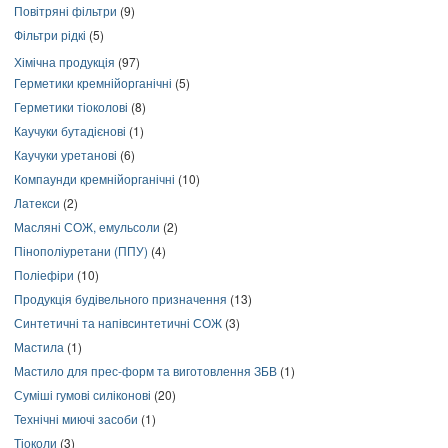
Повітряні фільтри
(9)
Фільтри рідкі
(5)
Хімічна продукція
(97)
Герметики кремнійорганічні
(5)
Герметики тіоколові
(8)
Каучуки бутадієнові
(1)
Каучуки уретанові
(6)
Компаунди кремнійорганічні
(10)
Латекси
(2)
Масляні СОЖ, емульсоли
(2)
Пінополіуретани (ППУ)
(4)
Поліефіри
(10)
Продукція будівельного призначення
(13)
Синтетичні та напівсинтетичні СОЖ
(3)
Мастила
(1)
Мастило для прес-форм та виготовлення ЗБВ
(1)
Суміші гумові силіконові
(20)
Технічні миючі засоби
(1)
Тіоколи
(3)