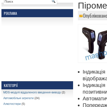
Піроме
РЕКЛАМА
Опублікован
Індика
відобража
Індикаці
КАТЕГОРІЇ
позитивни
MDS-модулі віддаленого введення-виводу
(2)
Автоматич
Автомобільні агрегати
(24)
Алкотестери
(5)
Попередж