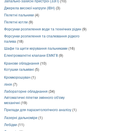
Запально-захисні пристрої (ЗЗП)
(10)
Джерела високої напруги (ІВН)
(3)
Пелетні пальники
(4)
Пелетні котли
(9)
Форсунки розпилення води та технічних рідин
(9)
Форсунки розпилення та спалювання рідкого
палива
(18)
Шафи та щити керування пальниками
(16)
Електромагнітні клапани ЕМКГ8
(9)
Кранове обладнання
(10)
Котушки гальмівні
(5)
Кромкорошувач
(1)
лінія
(7)
Лабораторне обладнання
(34)
Автоматичні піпетки змінного об'єму
механічні
(19)
Прилади для паразитологічного аналізу
(1)
Лазерні дальноміри
(1)
Лебідки
(11)