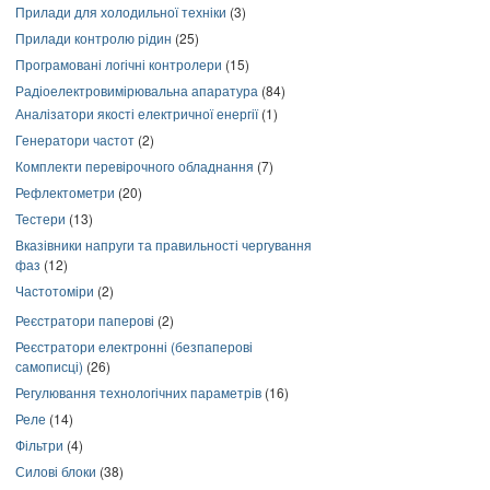
Прилади для холодильної техніки
(3)
Прилади контролю рідин
(25)
Програмовані логічні контролери
(15)
Радіоелектровимірювальна апаратура
(84)
Аналізатори якості електричної енергії
(1)
Генератори частот
(2)
Комплекти перевірочного обладнання
(7)
Рефлектометри
(20)
Тестери
(13)
Вказівники напруги та правильності чергування
фаз
(12)
Частотоміри
(2)
Реєстратори паперові
(2)
Реєстратори електронні (безпаперові
самописці)
(26)
Регулювання технологічних параметрів
(16)
Реле
(14)
Фільтри
(4)
Силові блоки
(38)