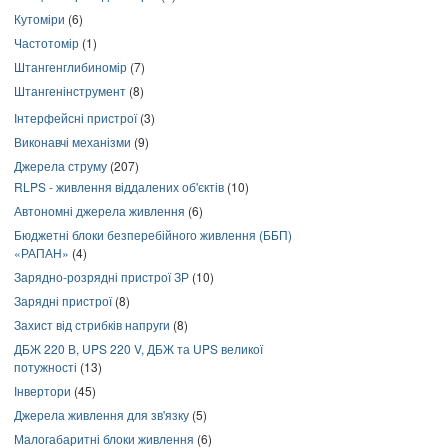
Кутоміри
(6)
Частотомір
(1)
Штангенглибиномір
(7)
Штангенінструмент
(8)
Інтерфейсні пристрої
(3)
Виконавчі механізми
(9)
Джерела струму
(207)
RLPS - живлення віддалених об'єктів
(10)
Автономні джерела живлення
(6)
Бюджетні блоки безперебійного живлення (ББП)
«РАПАН»
(4)
Зарядно-розрядні пристрої ЗР
(10)
Зарядні пристрої
(8)
Захист від стрибків напруги
(8)
ДБЖ 220 В, UPS 220 V, ДБЖ та UPS великої
потужності
(13)
Інвертори
(45)
Джерела живлення для зв'язку
(5)
Малогабаритні блоки живлення
(6)