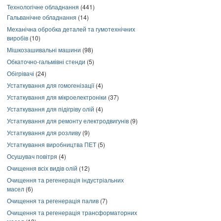
Технологічне обладнання
(441)
Гальванічне обладнання
(14)
Механічна обробка деталей та гумотехнічних
виробів
(10)
Мішкозашивальні машини
(98)
Обкаточно-гальмівні стенди
(5)
Обігрівачі
(24)
Устаткування для гомогенізації
(4)
Устаткування для мікроелектроніки
(37)
Устаткування для підігріву олій
(4)
Устаткування для ремонту електродвигунів
(9)
Устаткування для розливу
(9)
Устаткування виробництва ПЕТ
(5)
Осушувач повітря
(4)
Очищення всіх видів олій
(12)
Очищення та регенерація індустріальних
масел
(6)
Очищення та регенерація палив
(7)
Очищення та регенерація трансформаторних