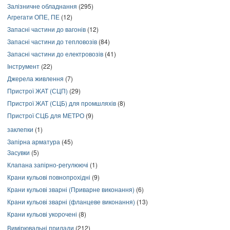
Залізничне обладнання
(295)
Агрегати ОПЕ, ПЕ
(12)
Запасні частини до вагонів
(12)
Запасні частини до тепловозів
(84)
Запасні частини до електровозів
(41)
Інструмент
(22)
Джерела живлення
(7)
Пристрої ЖАТ (СЦП)
(29)
Пристрої ЖАТ (СЦБ) для промшляхів
(8)
Пристрої СЦБ для МЕТРО
(9)
заклепки
(1)
Запірна арматура
(45)
Засувки
(5)
Клапана запірно-регулюючі
(1)
Крани кульові повнопрохідні
(9)
Крани кульові зварні (Приварне виконання)
(6)
Крани кульові зварні (фланцеве виконання)
(13)
Крани кульові укорочені
(8)
Вимірювальні прилади
(212)