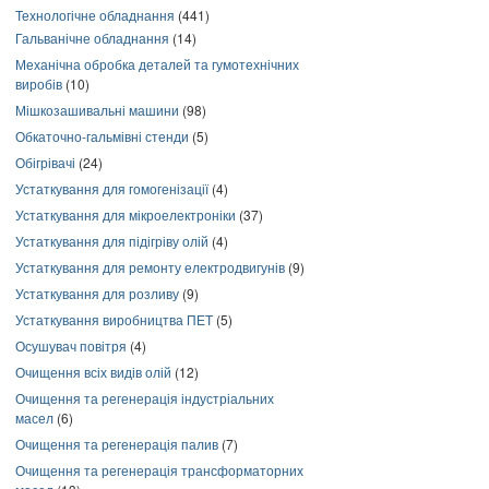
Технологічне обладнання
(441)
Гальванічне обладнання
(14)
Механічна обробка деталей та гумотехнічних
виробів
(10)
Мішкозашивальні машини
(98)
Обкаточно-гальмівні стенди
(5)
Обігрівачі
(24)
Устаткування для гомогенізації
(4)
Устаткування для мікроелектроніки
(37)
Устаткування для підігріву олій
(4)
Устаткування для ремонту електродвигунів
(9)
Устаткування для розливу
(9)
Устаткування виробництва ПЕТ
(5)
Осушувач повітря
(4)
Очищення всіх видів олій
(12)
Очищення та регенерація індустріальних
масел
(6)
Очищення та регенерація палив
(7)
Очищення та регенерація трансформаторних