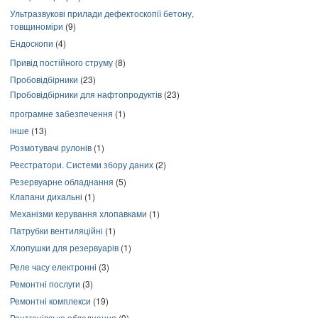
Ультразвукові прилади дефектоскопії бетону,
товщиноміри
(9)
Ендоскопи
(4)
Привід постійного струму
(8)
Пробовідбірники
(23)
Пробовідбірники для нафтопродуктів
(23)
програмне забезпечення
(1)
інше
(13)
Розмотувачі рулонів
(1)
Реєстратори. Системи збору даних
(2)
Резервуарне обладнання
(5)
Клапани дихальні
(1)
Механізми керування хлопавками
(1)
Патрубки вентиляційні
(1)
Хлопушки для резервуарів
(1)
Реле часу електронні
(3)
Ремонтні послуги
(3)
Ремонтні комплекси
(19)
Рентгенівське обладнання
(9)