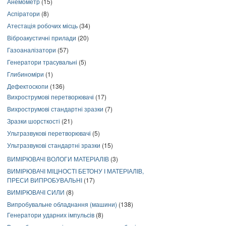
Анемометр
(15)
Аспіратори
(8)
Атестація робочих місць
(34)
Віброакустичні прилади
(20)
Газоаналізатори
(57)
Генератори трасувальні
(5)
Глибиноміри
(1)
Дефектоскопи
(136)
Вихрострумові перетворювачі
(17)
Вихрострумові стандартні зразки
(7)
Зразки шорсткості
(21)
Ультразвукові перетворювачі
(5)
Ультразвукові стандартні зразки
(15)
ВИМІРЮВАЧІ ВОЛОГИ МАТЕРІАЛІВ
(3)
ВИМІРЮВАЧІ МІЦНОСТІ БЕТОНУ І МАТЕРІАЛІВ,
ПРЕСИ ВИПРОБУВАЛЬНІ
(17)
ВИМІРЮВАЧІ СИЛИ
(8)
Випробувальне обладнання (машини)
(138)
Генератори ударних імпульсів
(8)