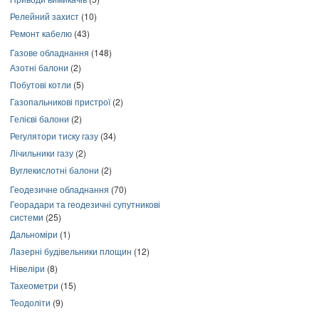
Релейний захист
(10)
Ремонт кабелю
(43)
Газове обладнання
(148)
Азотні балони
(2)
Побутові котли
(5)
Газопальникові пристрої
(2)
Гелієві балони
(2)
Регулятори тиску газу
(34)
Лічильники газу
(2)
Вуглекислотні балони
(2)
Геодезичне обладнання
(70)
Георадари та геодезичні супутникові
системи
(25)
Дальноміри
(1)
Лазерні будівельники площин
(12)
Нівеліри
(8)
Тахеометри
(15)
Теодоліти
(9)