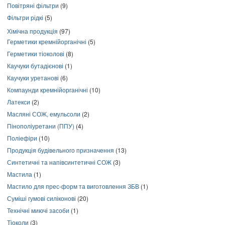
Повітряні фільтри
(9)
Фільтри рідкі
(5)
Хімічна продукція
(97)
Герметики кремнійорганічні
(5)
Герметики тіоколові
(8)
Каучуки бутадієнові
(1)
Каучуки уретанові
(6)
Компаунди кремнійорганічні
(10)
Латекси
(2)
Масляні СОЖ, емульсоли
(2)
Пінополіуретани (ППУ)
(4)
Поліефіри
(10)
Продукція будівельного призначення
(13)
Синтетичні та напівсинтетичні СОЖ
(3)
Мастила
(1)
Мастило для прес-форм та виготовлення ЗБВ
(1)
Суміші гумові силіконові
(20)
Технічні миючі засоби
(1)
Тіоколи
(3)