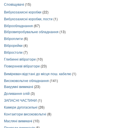
Сповіщувачі
(15)
Вибухозахисні коробки
(22)
Вибухозахисні коробки, пости
(1)
Віброобладнання
(67)
Вібровипробувальне обладнання
(13)
Віброплити
(6)
Віброрейки
(4)
Вібростоли
(7)
Глибинні вібратори
(10)
Поверхневі вібратори
(23)
Вимірювач відстані до місця пош. кабелю
(1)
Високовольтне обладнання
(141)
Вакуумні вимикачі
(23)
Доливання олій
(3)
ЗАПАСНІ ЧАСТИНИ
(1)
Камери дугогасильні
(26)
Контактори високовольтні
(8)
Масляні вимикачі
(10)
Приводи вимикачів
(5)