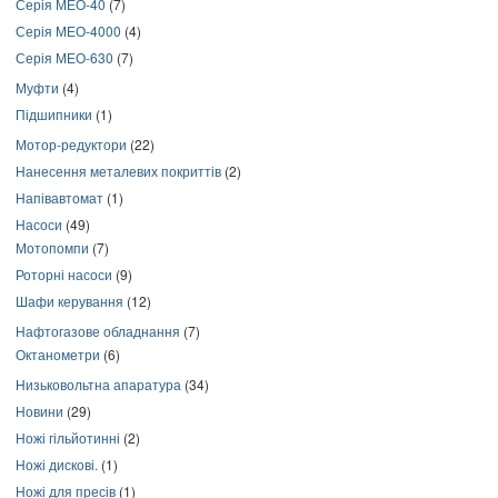
Серія МЕО-40
(7)
Серія МЕО-4000
(4)
Серія МЕО-630
(7)
Муфти
(4)
Підшипники
(1)
Мотор-редуктори
(22)
Нанесення металевих покриттів
(2)
Напівавтомат
(1)
Насоси
(49)
Мотопомпи
(7)
Роторні насоси
(9)
Шафи керування
(12)
Нафтогазове обладнання
(7)
Октанометри
(6)
Низьковольтна апаратура
(34)
Новини
(29)
Ножі гільйотинні
(2)
Ножі дискові.
(1)
Ножі для пресів
(1)