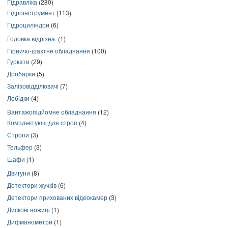
Гідравліка
(280)
Гідроінструмент
(113)
Гідроциліндри
(6)
Головка відрізна.
(1)
Гірничо-шахтне обладнання
(100)
Гуркати
(29)
Дробарки
(5)
Залізовідділювачі
(7)
Лебідки
(4)
Вантажопідйомне обладнання
(12)
Комплектуючі для строп
(4)
Стропи
(3)
Тельфер
(3)
Шафи
(1)
Двигуни
(8)
Детектори жучків
(6)
Детектори прихованих відеокамер
(3)
Дискові ножиці
(1)
Дифманометри
(1)