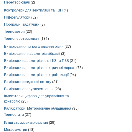
Перетворювачі
(2)
Контролери для вентиляції та ГВП
(4)
ПІД-регулятори
(52)
Програмні задатчики
(3)
Термометри
(23)
Термоперетворювачі
(181)
Вимірювання та регулювання рівня
(27)
Вимірювання параметрів вібрації
(3)
Вимірники параметрів петлі КЗ та ПЗВ
(21)
Вимірники параметрів електричної мережі
(73)
Вимірники параметрів електроізоляції
(24)
Вимірники швидкості потоку
(21)
Вимірники опору заземлення
(28)
Індикатори цифрові для управління та
контролю
(23)
Калібратори. Метрологічне обладнання
(95)
Термостати
(27)
Кліщі струмовимірювальні
(29)
Мегаомметри
(18)