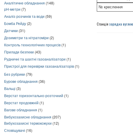
Аналітичне обладнання
(148)
№ креслення
pH-метри
(7)
Аналіз розчинів та води
(59)
Бомба Рейду
(2)
Станція
зарядна вуглек
Датчики
(31)
Дозиметри та нітратоміри
(2)
Контроль технологічних процесів
(1)
Прилади безпеки
(43)
Рудничні та шахтні газоаналізатори
(1)
Пристрої для перевірки газоаналізаторів
(1)
Без рубрики
(79)
Бурове обладнання
(36)
Вальці
(3)
Верстат горизонтально-розточний
(1)
Верстат продовжній
(1)
Вагове обладнання
(1)
Вибухозахисне обладнання
(207)
Вибухозахисні термокожухи
(12)
Сповіщувачі
(16)