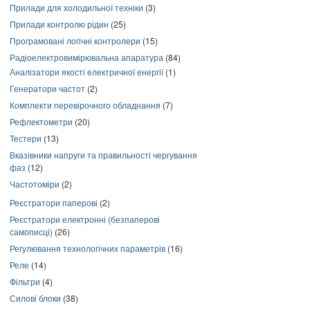
Прилади для холодильної техніки
(3)
Прилади контролю рідин
(25)
Програмовані логічні контролери
(15)
Радіоелектровимірювальна апаратура
(84)
Аналізатори якості електричної енергії
(1)
Генератори частот
(2)
Комплекти перевірочного обладнання
(7)
Рефлектометри
(20)
Тестери
(13)
Вказівники напруги та правильності чергування
фаз
(12)
Частотоміри
(2)
Реєстратори паперові
(2)
Реєстратори електронні (безпаперові
самописці)
(26)
Регулювання технологічних параметрів
(16)
Реле
(14)
Фільтри
(4)
Силові блоки
(38)