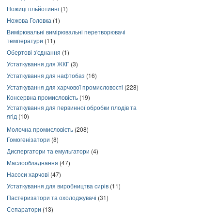
Ножиці гільйотинні
(1)
Ножова Головка
(1)
Вимірювальні вимірювальні перетворювачі
температури
(11)
Обертові з'єднання
(1)
Устаткування для ЖКГ
(3)
Устаткування для нафтобаз
(16)
Устаткування для харчової промисловості
(228)
Консервна промисловість
(19)
Устаткування для первинної обробки плодів та
ягід
(10)
Молочна промисловість
(208)
Гомогенізатори
(8)
Диспергатори та емульгатори
(4)
Маслообладнання
(47)
Насоси харчові
(47)
Устаткування для виробництва сирів
(11)
Пастеризатори та охолоджувачі
(31)
Сепаратори
(13)