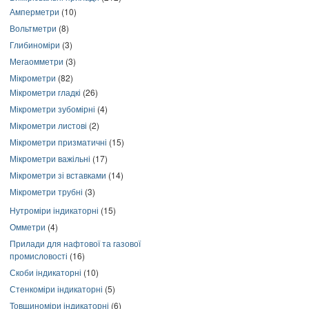
Амперметри
(10)
Вольтметри
(8)
Глибиноміри
(3)
Мегаомметри
(3)
Мікрометри
(82)
Мікрометри гладкі
(26)
Мікрометри зубомірні
(4)
Мікрометри листові
(2)
Мікрометри призматичні
(15)
Мікрометри важільні
(17)
Мікрометри зі вставками
(14)
Мікрометри трубні
(3)
Нутроміри індикаторні
(15)
Омметри
(4)
Прилади для нафтової та газової
промисловості
(16)
Скоби індикаторні
(10)
Стенкоміри індикаторні
(5)
Товщиноміри індикаторні
(6)