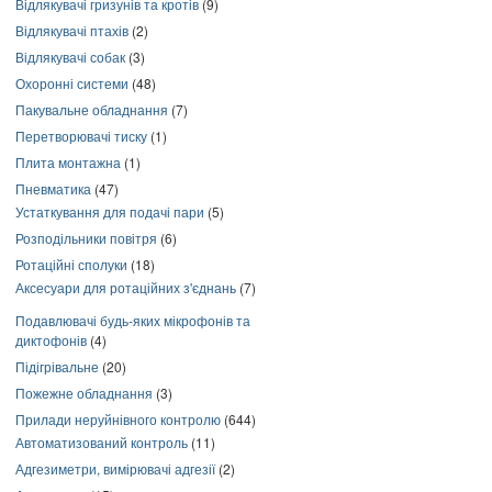
Відлякувачі гризунів та кротів
(9)
Відлякувачі птахів
(2)
Відлякувачі собак
(3)
Охоронні системи
(48)
Пакувальне обладнання
(7)
Перетворювачі тиску
(1)
Плита монтажна
(1)
Пневматика
(47)
Устаткування для подачі пари
(5)
Розподільники повітря
(6)
Ротаційні сполуки
(18)
Аксесуари для ротаційних з'єднань
(7)
Подавлювачі будь-яких мікрофонів та
диктофонів
(4)
Підігрівальне
(20)
Пожежне обладнання
(3)
Прилади неруйнівного контролю
(644)
Автоматизований контроль
(11)
Адгезиметри, вимірювачі адгезії
(2)