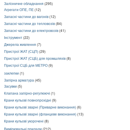
Залізничне обладнання
(295)
Агрегати ОПЕ, ПЕ
(12)
Запасні частини до вагонів
(12)
Запасні частини до тепловозів
(84)
Запасні частини до електровозів
(41)
Інструмент
(22)
Джерела живлення
(7)
Пристрої ЖАТ (СЦП)
(29)
Пристрої ЖАТ (СЦБ) для промшляхів
(8)
Пристрої СЦБ для МЕТРО
(9)
заклепки
(1)
Запірна арматура
(45)
Засувки
(5)
Клапана запірно-регулюючі
(1)
Крани кульові повнопрохідні
(9)
Крани кульові зварні (Приварне виконання)
(6)
Крани кульові зварні (фланцеве виконання)
(13)
Крани кульові укорочені
(8)
Вимірювальні прилади
(212)