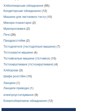
Хлібопекарське обладнання
(95)
Кондитерське обладнання
(12)
Машини для листкового тесту
(10)
Міксери планетарні
(2)
Мукопросіювачі
(2)
Печі
(26)
Предрасстойки
(2)
Тістоділителі (тестоділільні машини)
(7)
Тістозакатні машини
(4)
Тістомісильні машини (тістоміси)
(10)
Тістоокруглювачі (тістоокруглювачі)
(4)
Хліборізки
(3)
Шафи розстійні
(10)
Ланцюги
(1)
Ланцюги приводні
(1)
електроустаткування
(9)
Енергозберігаюче обладнання
(12)