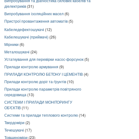
Випробування та діагностика силових кабелів та
діелектриків
(31)
Випробування ізоляційних масел
(6)
Пристрої провантаження автоматів
(5)
Кабеледефектошукачі
(12)
Кабелешукачі (приймачі)
(26)
Мірники
(6)
Металошукачі
(24)
Устаткування для перевірки насос-форсунок
(5)
Прилади контролю армування
(9)
ПРИЛАДИ КОНТРОЛЮ БЕТОНУ І ЦЕМЕНТІВ
(4)
Прилади контролю доріг та ґрунтів
(10)
Прилади контролю параметрів повітряного
середовища
(13)
СИСТЕМИ І ПРИЛАДИ МОНІТОРИНГУ
ОБ'ЄКТІВ
(11)
Системи та прилади теплового контролю
(14)
Твердоміри
(2)
Течешукачі
(17)
Товщиноміри
(23)