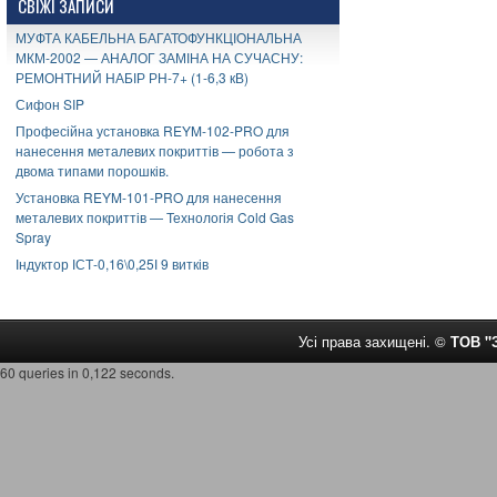
СВІЖІ ЗАПИСИ
МУФТА КАБЕЛЬНА БАГАТОФУНКЦІОНАЛЬНА
МКМ-2002 — АНАЛОГ ЗАМІНА НА СУЧАСНУ:
РЕМОНТНИЙ НАБІР РН-7+ (1-6,3 кВ)
Сифон SIP
Професійна установка REYM-102-PRO для
нанесення металевих покриттів — робота з
двома типами порошків.
Установка REYM-101-PRO для нанесення
металевих покриттів — Технологія Cold Gas
Spray
Індуктор ІСТ-0,16\0,25І 9 витків
Усі права захищені. ©
ТОВ 
60 queries in 0,122 seconds.