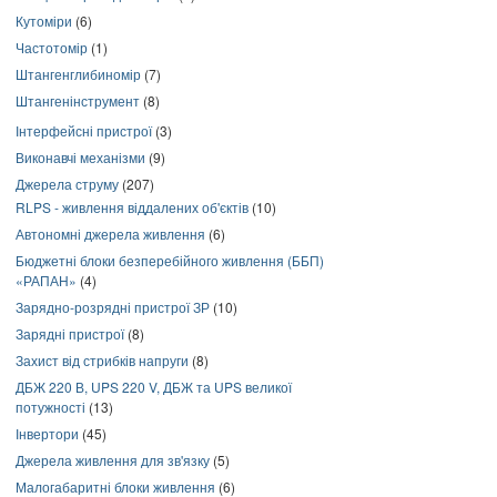
Кутоміри
(6)
Частотомір
(1)
Штангенглибиномір
(7)
Штангенінструмент
(8)
Інтерфейсні пристрої
(3)
Виконавчі механізми
(9)
Джерела струму
(207)
RLPS - живлення віддалених об'єктів
(10)
Автономні джерела живлення
(6)
Бюджетні блоки безперебійного живлення (ББП)
«РАПАН»
(4)
Зарядно-розрядні пристрої ЗР
(10)
Зарядні пристрої
(8)
Захист від стрибків напруги
(8)
ДБЖ 220 В, UPS 220 V, ДБЖ та UPS великої
потужності
(13)
Інвертори
(45)
Джерела живлення для зв'язку
(5)
Малогабаритні блоки живлення
(6)