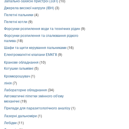
Запально-захисні пристрої (ЗЗП)
(10)
Джерела високої напруги (ІВН)
(3)
Пелетні пальники
(4)
Пелетні котли
(9)
Форсунки розпилення води та технічних рідин
(9)
Форсунки розпилення та спалювання рідкого
палива
(18)
Шафи та щити керування пальниками
(16)
Електромагнітні клапани ЕМКГ8
(9)
Кранове обладнання
(10)
Котушки гальмівні
(5)
Кромкорошувач
(1)
лінія
(7)
Лабораторне обладнання
(34)
Автоматичні піпетки змінного об'єму
механічні
(19)
Прилади для паразитологічного аналізу
(1)
Лазерні дальноміри
(1)
Лебідки
(11)