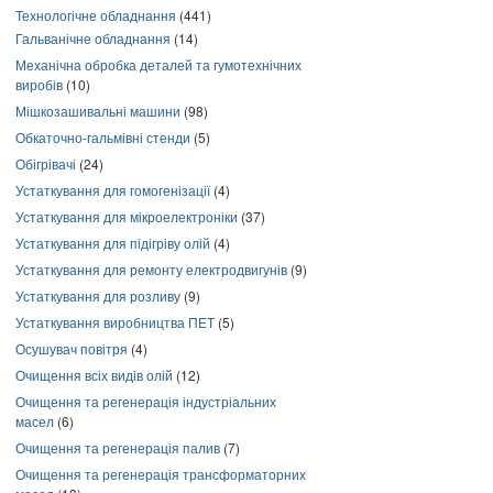
Технологічне обладнання
(441)
Гальванічне обладнання
(14)
Механічна обробка деталей та гумотехнічних
виробів
(10)
Мішкозашивальні машини
(98)
Обкаточно-гальмівні стенди
(5)
Обігрівачі
(24)
Устаткування для гомогенізації
(4)
Устаткування для мікроелектроніки
(37)
Устаткування для підігріву олій
(4)
Устаткування для ремонту електродвигунів
(9)
Устаткування для розливу
(9)
Устаткування виробництва ПЕТ
(5)
Осушувач повітря
(4)
Очищення всіх видів олій
(12)
Очищення та регенерація індустріальних
масел
(6)
Очищення та регенерація палив
(7)
Очищення та регенерація трансформаторних