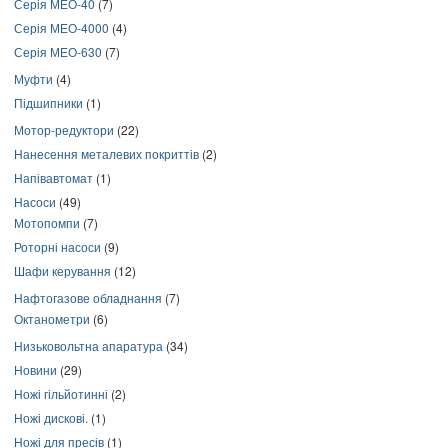
Серія МЕО-40
(7)
Серія МЕО-4000
(4)
Серія МЕО-630
(7)
Муфти
(4)
Підшипники
(1)
Мотор-редуктори
(22)
Нанесення металевих покриттів
(2)
Напівавтомат
(1)
Насоси
(49)
Мотопомпи
(7)
Роторні насоси
(9)
Шафи керування
(12)
Нафтогазове обладнання
(7)
Октанометри
(6)
Низьковольтна апаратура
(34)
Новини
(29)
Ножі гільйотинні
(2)
Ножі дискові.
(1)
Ножі для пресів
(1)