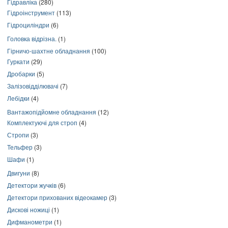
Гідравліка
(280)
Гідроінструмент
(113)
Гідроциліндри
(6)
Головка відрізна.
(1)
Гірничо-шахтне обладнання
(100)
Гуркати
(29)
Дробарки
(5)
Залізовідділювачі
(7)
Лебідки
(4)
Вантажопідйомне обладнання
(12)
Комплектуючі для строп
(4)
Стропи
(3)
Тельфер
(3)
Шафи
(1)
Двигуни
(8)
Детектори жучків
(6)
Детектори прихованих відеокамер
(3)
Дискові ножиці
(1)
Дифманометри
(1)