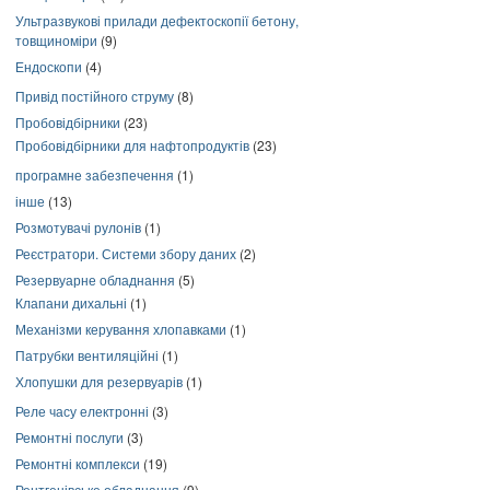
Ультразвукові прилади дефектоскопії бетону,
товщиноміри
(9)
Ендоскопи
(4)
Привід постійного струму
(8)
Пробовідбірники
(23)
Пробовідбірники для нафтопродуктів
(23)
програмне забезпечення
(1)
інше
(13)
Розмотувачі рулонів
(1)
Реєстратори. Системи збору даних
(2)
Резервуарне обладнання
(5)
Клапани дихальні
(1)
Механізми керування хлопавками
(1)
Патрубки вентиляційні
(1)
Хлопушки для резервуарів
(1)
Реле часу електронні
(3)
Ремонтні послуги
(3)
Ремонтні комплекси
(19)
Рентгенівське обладнання
(9)