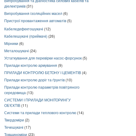
Випробування та діагностика силових кабелів та
діелектриків
(31)
Випробування ізоляційних масел
(6)
Пристрої провантаження автоматів
(5)
Кабеледефектошукачі
(12)
Кабелешукачі (приймачі)
(26)
Мірники
(6)
Металошукачі
(24)
Устаткування для перевірки насос-форсунок
(5)
Прилади контролю армування
(9)
ПРИЛАДИ КОНТРОЛЮ БЕТОНУ І ЦЕМЕНТІВ
(4)
Прилади контролю доріг та ґрунтів
(10)
Прилади контролю параметрів повітряного
середовища
(13)
СИСТЕМИ І ПРИЛАДИ МОНІТОРИНГУ
ОБ'ЄКТІВ
(11)
Системи та прилади теплового контролю
(14)
Твердоміри
(2)
Течешукачі
(17)
Товщиноміри
(23)