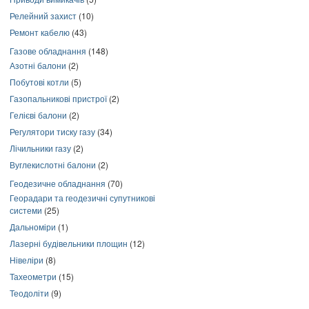
Релейний захист
(10)
Ремонт кабелю
(43)
Газове обладнання
(148)
Азотні балони
(2)
Побутові котли
(5)
Газопальникові пристрої
(2)
Гелієві балони
(2)
Регулятори тиску газу
(34)
Лічильники газу
(2)
Вуглекислотні балони
(2)
Геодезичне обладнання
(70)
Георадари та геодезичні супутникові
системи
(25)
Дальноміри
(1)
Лазерні будівельники площин
(12)
Нівеліри
(8)
Тахеометри
(15)
Теодоліти
(9)