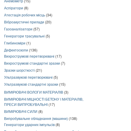
Анемометр
(15)
Аспіратори
(8)
Атестація робочих місць
(34)
Віброакустичні прилади
(20)
Газоаналізатори
(57)
Генератори трасувальні
(5)
Глибиноміри
(1)
Дефектоскопи
(136)
Вихрострумові перетворювачі
(17)
Вихрострумові стандартні зразки
(7)
Зразки шорсткості
(21)
Ультразвукові перетворювачі
(5)
Ультразвукові стандартні зразки
(15)
ВИМІРЮВАЧІ ВОЛОГИ МАТЕРІАЛІВ
(3)
ВИМІРЮВАЧІ МІЦНОСТІ БЕТОНУ І МАТЕРІАЛІВ,
ПРЕСИ ВИПРОБУВАЛЬНІ
(17)
ВИМІРЮВАЧІ СИЛИ
(8)
Випробувальне обладнання (машини)
(138)
Генератори ударних імпульсів
(8)