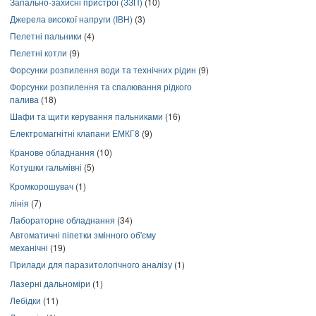
Запально-захисні пристрої (ЗЗП)
(10)
Джерела високої напруги (ІВН)
(3)
Пелетні пальники
(4)
Пелетні котли
(9)
Форсунки розпилення води та технічних рідин
(9)
Форсунки розпилення та спалювання рідкого
палива
(18)
Шафи та щити керування пальниками
(16)
Електромагнітні клапани ЕМКГ8
(9)
Кранове обладнання
(10)
Котушки гальмівні
(5)
Кромкорошувач
(1)
лінія
(7)
Лабораторне обладнання
(34)
Автоматичні піпетки змінного об'єму
механічні
(19)
Прилади для паразитологічного аналізу
(1)
Лазерні дальноміри
(1)
Лебідки
(11)