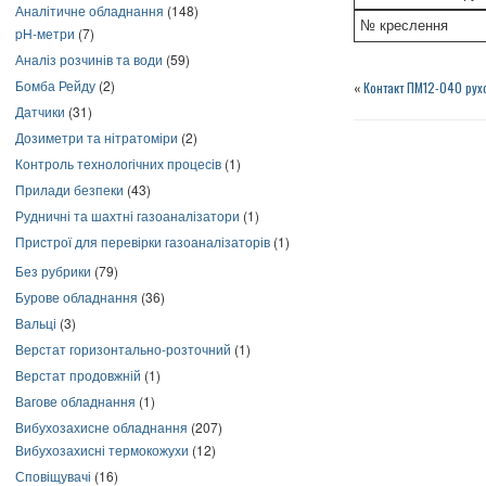
Аналітичне обладнання
(148)
№ креслення
pH-метри
(7)
Аналіз розчинів та води
(59)
Бомба Рейду
(2)
«
Контакт ПМ12-040 рух
Датчики
(31)
Дозиметри та нітратоміри
(2)
Контроль технологічних процесів
(1)
Прилади безпеки
(43)
Рудничні та шахтні газоаналізатори
(1)
Пристрої для перевірки газоаналізаторів
(1)
Без рубрики
(79)
Бурове обладнання
(36)
Вальці
(3)
Верстат горизонтально-розточний
(1)
Верстат продовжній
(1)
Вагове обладнання
(1)
Вибухозахисне обладнання
(207)
Вибухозахисні термокожухи
(12)
Сповіщувачі
(16)