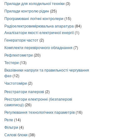
Прилади для холодильної техніки
(3)
Прилади контролю рідин
(25)
Програмовані логічні контролери
(15)
Радіоелектровимірювальна апаратура
(84)
Аналізатори якості електричної енергії
(1)
Генератори частот
(2)
Комплекти перевірочного обладнання
(7)
Рефлектометри
(20)
Тестери
(13)
Вказівники напруги та правильності чергування
фаз
(12)
Частотоміри
(2)
Реєстратори паперові
(2)
Реєстратори електронні (безпаперові
самописці)
(26)
Регулювання технологічних параметрів
(16)
Реле
(14)
Фільтри
(4)
Силові блоки
(38)