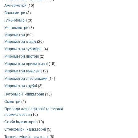
Амперметри
(10)
Вольтметри
(8)
Глибиноміри
(3)
Мегаомметри
(3)
Мікрометри
(82)
Мікрометри гладкі
(26)
Мікрометри зубомірні
(4)
Мікрометри листові
(2)
Мікрометри призматичні
(15)
Мікрометри важільні
(17)
Мікрометри зі вставками
(14)
Мікрометри трубні
(3)
Нутроміри індикаторні
(15)
Омметри
(4)
Прилади для нафтової та газової
промисловості
(16)
Скоби індикаторні
(10)
Стенкоміри індикаторні
(5)
Товщиноміри індикаторні
(6)