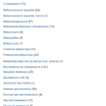
Сповіщувачі
(15)
Вибухозахисні коробки
(22)
Вибухозахисні коробки, пости
(1)
Віброобладнання
(67)
Вібровипробувальне обладнання
(13)
Віброплити
(6)
Віброрейки
(4)
Вібростоли
(7)
Глибинні вібратори
(10)
Поверхневі вібратори
(23)
Вимірювач відстані до місця пош. кабелю
(1)
Високовольтне обладнання
(141)
Вакуумні вимикачі
(23)
Доливання олій
(3)
ЗАПАСНІ ЧАСТИНИ
(1)
Камери дугогасильні
(26)
Контактори високовольтні
(8)
Масляні вимикачі
(10)
Приводи вимикачів
(5)