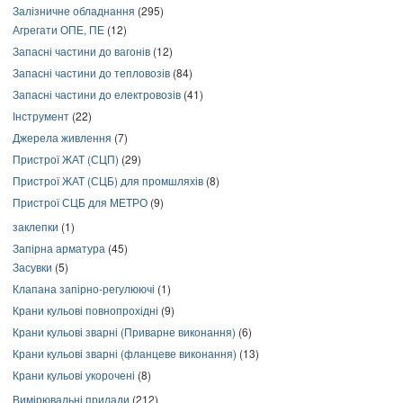
Залізничне обладнання
(295)
Агрегати ОПЕ, ПЕ
(12)
Запасні частини до вагонів
(12)
Запасні частини до тепловозів
(84)
Запасні частини до електровозів
(41)
Інструмент
(22)
Джерела живлення
(7)
Пристрої ЖАТ (СЦП)
(29)
Пристрої ЖАТ (СЦБ) для промшляхів
(8)
Пристрої СЦБ для МЕТРО
(9)
заклепки
(1)
Запірна арматура
(45)
Засувки
(5)
Клапана запірно-регулюючі
(1)
Крани кульові повнопрохідні
(9)
Крани кульові зварні (Приварне виконання)
(6)
Крани кульові зварні (фланцеве виконання)
(13)
Крани кульові укорочені
(8)
Вимірювальні прилади
(212)