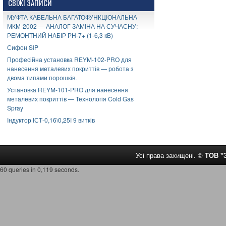
СВІЖІ ЗАПИСИ
МУФТА КАБЕЛЬНА БАГАТОФУНКЦІОНАЛЬНА
МКМ-2002 — АНАЛОГ ЗАМІНА НА СУЧАСНУ:
РЕМОНТНИЙ НАБІР РН-7+ (1-6,3 кВ)
Сифон SIP
Професійна установка REYM-102-PRO для
нанесення металевих покриттів — робота з
двома типами порошків.
Установка REYM-101-PRO для нанесення
металевих покриттів — Технологія Cold Gas
Spray
Індуктор ІСТ-0,16\0,25І 9 витків
Усі права захищені. ©
ТОВ 
60 queries in 0,119 seconds.