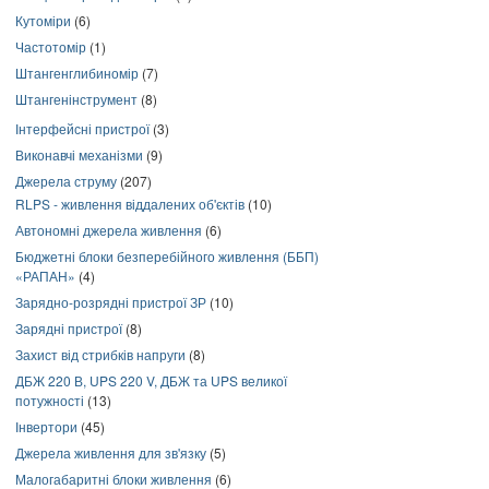
Кутоміри
(6)
Частотомір
(1)
Штангенглибиномір
(7)
Штангенінструмент
(8)
Інтерфейсні пристрої
(3)
Виконавчі механізми
(9)
Джерела струму
(207)
RLPS - живлення віддалених об'єктів
(10)
Автономні джерела живлення
(6)
Бюджетні блоки безперебійного живлення (ББП)
«РАПАН»
(4)
Зарядно-розрядні пристрої ЗР
(10)
Зарядні пристрої
(8)
Захист від стрибків напруги
(8)
ДБЖ 220 В, UPS 220 V, ДБЖ та UPS великої
потужності
(13)
Інвертори
(45)
Джерела живлення для зв'язку
(5)
Малогабаритні блоки живлення
(6)