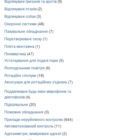
Відлякувачі гризунів та кротів
(9)
Відлякувачі птахів
(2)
Відлякувачі собак
(3)
Охоронні системи
(48)
Пакувальне обладнання
(7)
Перетворювачі тиску
(1)
Плита монтажна
(1)
Пневматика
(47)
Устаткування для подачі пари
(5)
Розподільники повітря
(6)
Ротаційні сполуки
(18)
Аксесуари для ротаційних з'єднань
(7)
Подавлювачі будь-яких мікрофонів та
диктофонів
(4)
Підігрівальне
(20)
Пожежне обладнання
(3)
Прилади неруйнівного контролю
(644)
Автоматизований контроль
(11)
Адгезиметри, вимірювачі адгезії
(2)