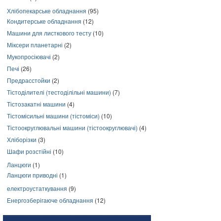
Хлібопекарське обладнання
(95)
Кондитерське обладнання
(12)
Машини для листкового тесту
(10)
Міксери планетарні
(2)
Мукопросіювачі
(2)
Печі
(26)
Предрасстойки
(2)
Тістоділителі (тестоділільні машини)
(7)
Тістозакатні машини
(4)
Тістомісильні машини (тістоміси)
(10)
Тістоокруглювальні машини (тістоокруглювачі)
(4)
Хліборізки
(3)
Шафи розстійні
(10)
Ланцюги
(1)
Ланцюги приводні
(1)
електроустаткування
(9)
Енергозберігаюче обладнання
(12)