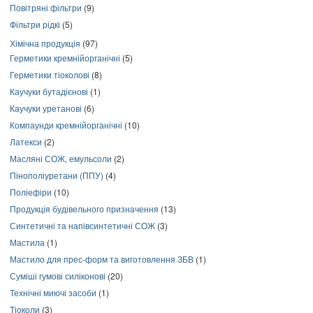
Повітряні фільтри
(9)
Фільтри рідкі
(5)
Хімічна продукція
(97)
Герметики кремнійорганічні
(5)
Герметики тіоколові
(8)
Каучуки бутадієнові
(1)
Каучуки уретанові
(6)
Компаунди кремнійорганічні
(10)
Латекси
(2)
Масляні СОЖ, емульсоли
(2)
Пінополіуретани (ППУ)
(4)
Поліефіри
(10)
Продукція будівельного призначення
(13)
Синтетичні та напівсинтетичні СОЖ
(3)
Мастила
(1)
Мастило для прес-форм та виготовлення ЗБВ
(1)
Суміші гумові силіконові
(20)
Технічні миючі засоби
(1)
Тіоколи
(3)