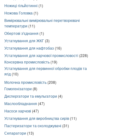
Ножиці гільйотинні
(1)
Ножова Головка
(1)
Вимірювальні вимірювальні перетворювачі
температури
(11)
Обертові з'єднання
(1)
Устаткування для ЖКГ
(3)
Устаткування для нафтобаз
(16)
Устаткування для харчової промисловості
(228)
Консервна промисловість
(19)
Устаткування для первинної обробки плодів та
ягід
(10)
Молочна промисловість
(208)
Гомогенізатори
(8)
Диспергатори та емульгатори
(4)
Маслообладнання
(47)
Насоси харчові
(47)
Устаткування для виробництва сирів
(11)
Пастеризатори та охолоджувачі
(31)
Сепаратори
(13)