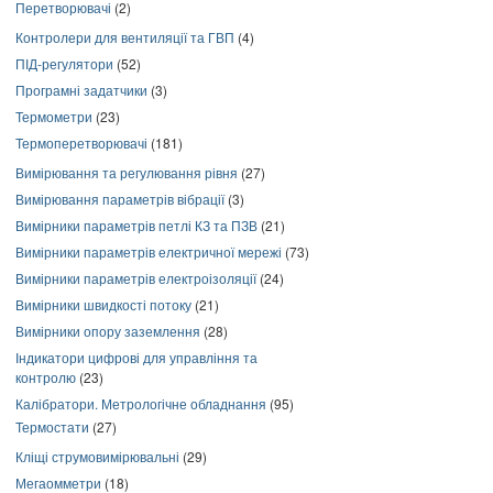
Перетворювачі
(2)
Контролери для вентиляції та ГВП
(4)
ПІД-регулятори
(52)
Програмні задатчики
(3)
Термометри
(23)
Термоперетворювачі
(181)
Вимірювання та регулювання рівня
(27)
Вимірювання параметрів вібрації
(3)
Вимірники параметрів петлі КЗ та ПЗВ
(21)
Вимірники параметрів електричної мережі
(73)
Вимірники параметрів електроізоляції
(24)
Вимірники швидкості потоку
(21)
Вимірники опору заземлення
(28)
Індикатори цифрові для управління та
контролю
(23)
Калібратори. Метрологічне обладнання
(95)
Термостати
(27)
Кліщі струмовимірювальні
(29)
Мегаомметри
(18)