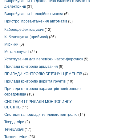
Випробування та діагностика силових кабелів та
діелектриків
(31)
Випробування ізоляційних масел
(6)
Пристрої провантаження автоматів
(5)
Кабеледефектошукачі
(12)
Кабелешукачі (приймачі)
(26)
Мірники
(6)
Металошукачі
(24)
Устаткування для перевірки насос-форсунок
(5)
Прилади контролю армування
(9)
ПРИЛАДИ КОНТРОЛЮ БЕТОНУ І ЦЕМЕНТІВ
(4)
Прилади контролю доріг та ґрунтів
(10)
Прилади контролю параметрів повітряного
середовища
(13)
СИСТЕМИ І ПРИЛАДИ МОНІТОРИНГУ
ОБ'ЄКТІВ
(11)
Системи та прилади теплового контролю
(14)
Твердоміри
(2)
Течешукачі
(17)
Товщиноміри
(23)