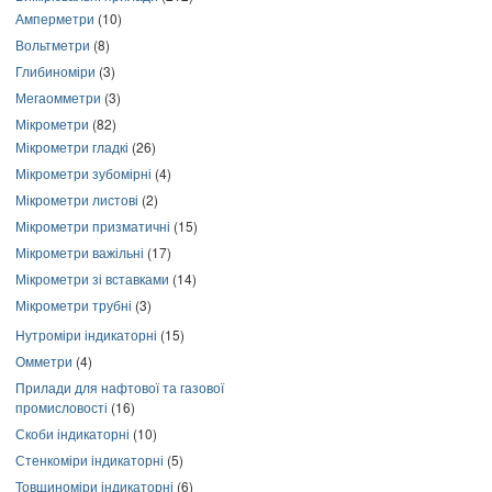
Амперметри
(10)
Вольтметри
(8)
Глибиноміри
(3)
Мегаомметри
(3)
Мікрометри
(82)
Мікрометри гладкі
(26)
Мікрометри зубомірні
(4)
Мікрометри листові
(2)
Мікрометри призматичні
(15)
Мікрометри важільні
(17)
Мікрометри зі вставками
(14)
Мікрометри трубні
(3)
Нутроміри індикаторні
(15)
Омметри
(4)
Прилади для нафтової та газової
промисловості
(16)
Скоби індикаторні
(10)
Стенкоміри індикаторні
(5)
Товщиноміри індикаторні
(6)