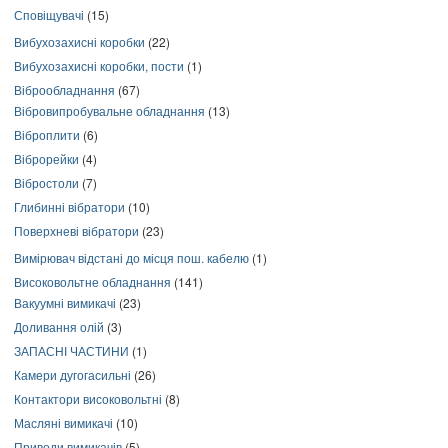
Сповіщувачі
(15)
Вибухозахисні коробки
(22)
Вибухозахисні коробки, пости
(1)
Віброобладнання
(67)
Вібровипробувальне обладнання
(13)
Віброплити
(6)
Віброрейки
(4)
Вібростоли
(7)
Глибинні вібратори
(10)
Поверхневі вібратори
(23)
Вимірювач відстані до місця пош. кабелю
(1)
Високовольтне обладнання
(141)
Вакуумні вимикачі
(23)
Доливання олій
(3)
ЗАПАСНІ ЧАСТИНИ
(1)
Камери дугогасильні
(26)
Контактори високовольтні
(8)
Масляні вимикачі
(10)
Приводи вимикачів
(5)