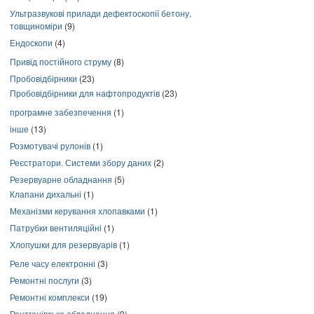
Ультразвукові прилади дефектоскопії бетону,
товщиноміри
(9)
Ендоскопи
(4)
Привід постійного струму
(8)
Пробовідбірники
(23)
Пробовідбірники для нафтопродуктів
(23)
програмне забезпечення
(1)
інше
(13)
Розмотувачі рулонів
(1)
Реєстратори. Системи збору даних
(2)
Резервуарне обладнання
(5)
Клапани дихальні
(1)
Механізми керування хлопавками
(1)
Патрубки вентиляційні
(1)
Хлопушки для резервуарів
(1)
Реле часу електронні
(3)
Ремонтні послуги
(3)
Ремонтні комплекси
(19)
Рентгенівське обладнання
(9)