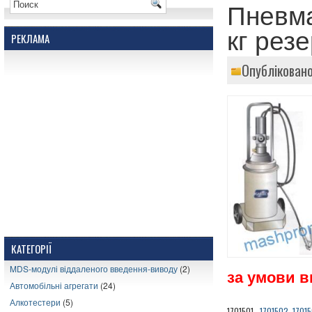
Пневма
кг рез
РЕКЛАМА
Опублікован
КАТЕГОРІЇ
MDS-модулі віддаленого введення-виводу
(2)
за умови в
Автомобільні агрегати
(24)
Алкотестери
(5)
1701501
, 1701502, 1701