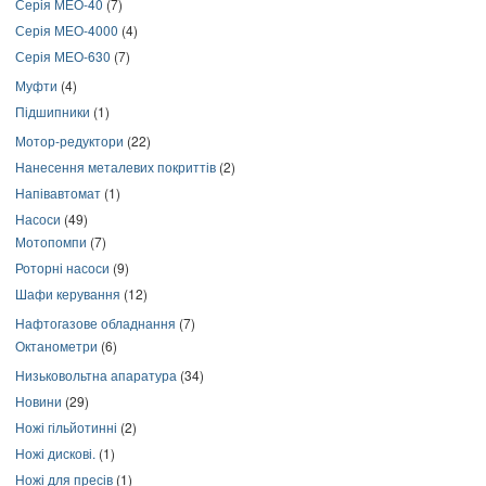
Серія МЕО-40
(7)
Серія МЕО-4000
(4)
Серія МЕО-630
(7)
Муфти
(4)
Підшипники
(1)
Мотор-редуктори
(22)
Нанесення металевих покриттів
(2)
Напівавтомат
(1)
Насоси
(49)
Мотопомпи
(7)
Роторні насоси
(9)
Шафи керування
(12)
Нафтогазове обладнання
(7)
Октанометри
(6)
Низьковольтна апаратура
(34)
Новини
(29)
Ножі гільйотинні
(2)
Ножі дискові.
(1)
Ножі для пресів
(1)