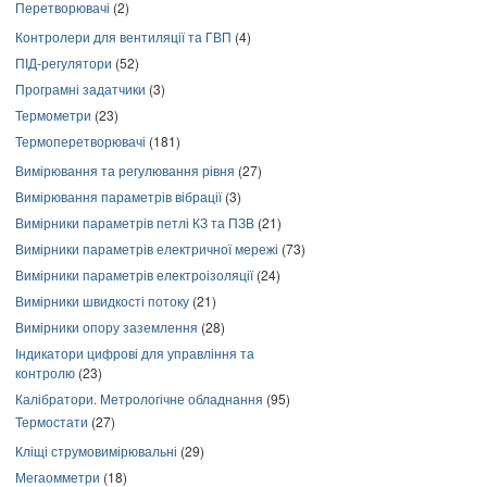
Перетворювачі
(2)
Контролери для вентиляції та ГВП
(4)
ПІД-регулятори
(52)
Програмні задатчики
(3)
Термометри
(23)
Термоперетворювачі
(181)
Вимірювання та регулювання рівня
(27)
Вимірювання параметрів вібрації
(3)
Вимірники параметрів петлі КЗ та ПЗВ
(21)
Вимірники параметрів електричної мережі
(73)
Вимірники параметрів електроізоляції
(24)
Вимірники швидкості потоку
(21)
Вимірники опору заземлення
(28)
Індикатори цифрові для управління та
контролю
(23)
Калібратори. Метрологічне обладнання
(95)
Термостати
(27)
Кліщі струмовимірювальні
(29)
Мегаомметри
(18)