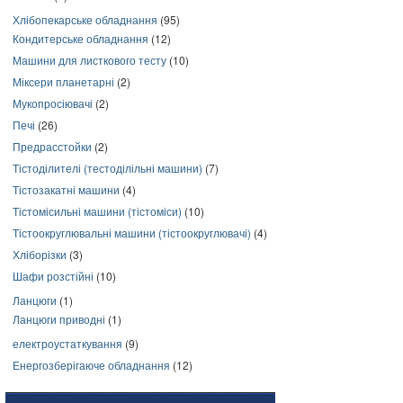
Хлібопекарське обладнання
(95)
Кондитерське обладнання
(12)
Машини для листкового тесту
(10)
Міксери планетарні
(2)
Мукопросіювачі
(2)
Печі
(26)
Предрасстойки
(2)
Тістоділителі (тестоділільні машини)
(7)
Тістозакатні машини
(4)
Тістомісильні машини (тістоміси)
(10)
Тістоокруглювальні машини (тістоокруглювачі)
(4)
Хліборізки
(3)
Шафи розстійні
(10)
Ланцюги
(1)
Ланцюги приводні
(1)
електроустаткування
(9)
Енергозберігаюче обладнання
(12)