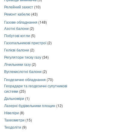
Релейний захист
(10)
Ремонт кабелю
(43)
Газове обладнання
(148)
Азотні балони
(2)
Побутові котли
(5)
Газопальникові пристрої
(2)
Гелієві балони
(2)
Регулятори тиску газу
(34)
Лічильники газу
(2)
Вуглекислотні балони
(2)
Геодезичне обладнання
(70)
Георадари та геодезичні супутникові
системи
(25)
Дальноміри
(1)
Лазерні будівельники площин
(12)
Нівеліри
(8)
Тахеометри
(15)
Теодоліти
(9)