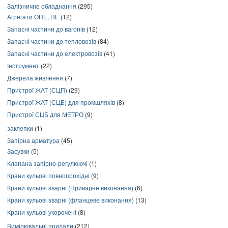
Залізничне обладнання
(295)
Агрегати ОПЕ, ПЕ
(12)
Запасні частини до вагонів
(12)
Запасні частини до тепловозів
(84)
Запасні частини до електровозів
(41)
Інструмент
(22)
Джерела живлення
(7)
Пристрої ЖАТ (СЦП)
(29)
Пристрої ЖАТ (СЦБ) для промшляхів
(8)
Пристрої СЦБ для МЕТРО
(9)
заклепки
(1)
Запірна арматура
(45)
Засувки
(5)
Клапана запірно-регулюючі
(1)
Крани кульові повнопрохідні
(9)
Крани кульові зварні (Приварне виконання)
(6)
Крани кульові зварні (фланцеве виконання)
(13)
Крани кульові укорочені
(8)
Вимірювальні прилади
(212)