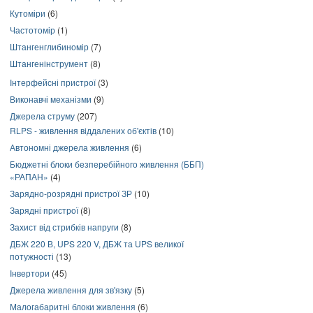
Кутоміри
(6)
Частотомір
(1)
Штангенглибиномір
(7)
Штангенінструмент
(8)
Інтерфейсні пристрої
(3)
Виконавчі механізми
(9)
Джерела струму
(207)
RLPS - живлення віддалених об'єктів
(10)
Автономні джерела живлення
(6)
Бюджетні блоки безперебійного живлення (ББП)
«РАПАН»
(4)
Зарядно-розрядні пристрої ЗР
(10)
Зарядні пристрої
(8)
Захист від стрибків напруги
(8)
ДБЖ 220 В, UPS 220 V, ДБЖ та UPS великої
потужності
(13)
Інвертори
(45)
Джерела живлення для зв'язку
(5)
Малогабаритні блоки живлення
(6)