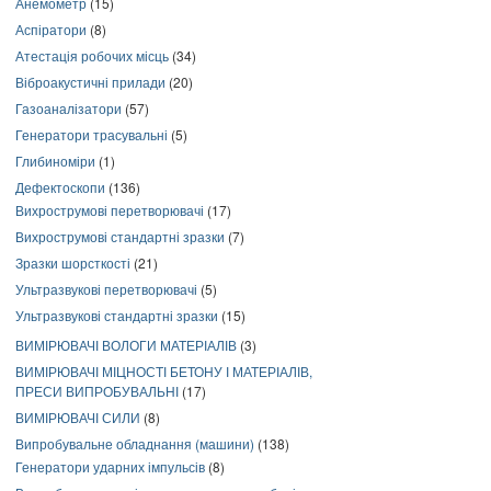
Анемометр
(15)
Аспіратори
(8)
Атестація робочих місць
(34)
Віброакустичні прилади
(20)
Газоаналізатори
(57)
Генератори трасувальні
(5)
Глибиноміри
(1)
Дефектоскопи
(136)
Вихрострумові перетворювачі
(17)
Вихрострумові стандартні зразки
(7)
Зразки шорсткості
(21)
Ультразвукові перетворювачі
(5)
Ультразвукові стандартні зразки
(15)
ВИМІРЮВАЧІ ВОЛОГИ МАТЕРІАЛІВ
(3)
ВИМІРЮВАЧІ МІЦНОСТІ БЕТОНУ І МАТЕРІАЛІВ,
ПРЕСИ ВИПРОБУВАЛЬНІ
(17)
ВИМІРЮВАЧІ СИЛИ
(8)
Випробувальне обладнання (машини)
(138)
Генератори ударних імпульсів
(8)