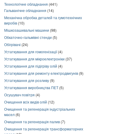
Технологічне обладнання
(441)
Гальванічне обладнання
(14)
Механічна обробка деталей та гумотехнічних
виробів
(10)
Мішкозашивальні машини
(98)
Обкаточно-гальмівні стенди
(5)
Обігрівачі
(24)
Устаткування для гомогенізації
(4)
Устаткування для мікроелектроніки
(37)
Устаткування для підігріву олій
(4)
Устаткування для ремонту електродвигунів
(9)
Устаткування для розливу
(9)
Устаткування виробництва ПЕТ
(5)
Осушувач повітря
(4)
Очищення всіх видів олій
(12)
Очищення та регенерація індустріальних
масел
(6)
Очищення та регенерація палив
(7)
Очищення та регенерація трансформаторних