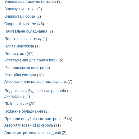
Відлякувачі гризунів та кротів
(9)
Відлякувачі птахів
(2)
Відлякувачі собак
(3)
Охоронні системи
(48)
Пакувальне обладнання
(7)
Перетворювачі тиску
(1)
Плита монтажна
(1)
Пневматика
(47)
Устаткування для подачі пари
(5)
Розподільники повітря
(6)
Ротаційні сполуки
(18)
Аксесуари для ротаційних з'єднань
(7)
Подавлювачі будь-яких мікрофонів та
диктофонів
(4)
Підігрівальне
(20)
Пожежне обладнання
(3)
Прилади неруйнівного контролю
(644)
Автоматизований контроль
(11)
Адгезиметри, вимірювачі адгезії
(2)