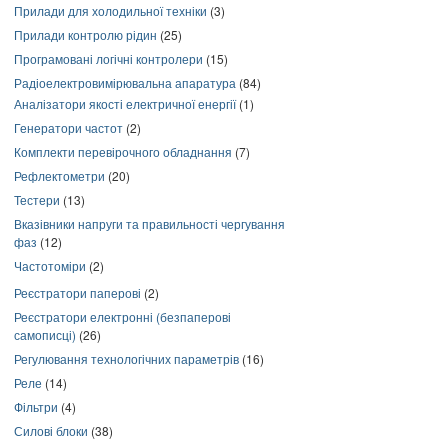
Прилади для холодильної техніки
(3)
Прилади контролю рідин
(25)
Програмовані логічні контролери
(15)
Радіоелектровимірювальна апаратура
(84)
Аналізатори якості електричної енергії
(1)
Генератори частот
(2)
Комплекти перевірочного обладнання
(7)
Рефлектометри
(20)
Тестери
(13)
Вказівники напруги та правильності чергування
фаз
(12)
Частотоміри
(2)
Реєстратори паперові
(2)
Реєстратори електронні (безпаперові
самописці)
(26)
Регулювання технологічних параметрів
(16)
Реле
(14)
Фільтри
(4)
Силові блоки
(38)