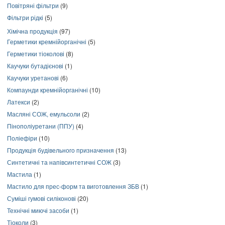
Повітряні фільтри
(9)
Фільтри рідкі
(5)
Хімічна продукція
(97)
Герметики кремнійорганічні
(5)
Герметики тіоколові
(8)
Каучуки бутадієнові
(1)
Каучуки уретанові
(6)
Компаунди кремнійорганічні
(10)
Латекси
(2)
Масляні СОЖ, емульсоли
(2)
Пінополіуретани (ППУ)
(4)
Поліефіри
(10)
Продукція будівельного призначення
(13)
Синтетичні та напівсинтетичні СОЖ
(3)
Мастила
(1)
Мастило для прес-форм та виготовлення ЗБВ
(1)
Суміші гумові силіконові
(20)
Технічні миючі засоби
(1)
Тіоколи
(3)