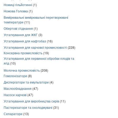
Ножиці гільйотинні
(1)
Ножова Головка
(1)
Вимірювальні вимірювальні перетворювачі
температури
(11)
Обертові з'єднання
(1)
Устаткування для ЖКГ
(3)
Устаткування для нафтобаз
(16)
Устаткування для харчової промисловості
(228)
Консервна промисловість
(19)
Устаткування для первинної обробки плодів та
ягід
(10)
Молочна промисловість
(208)
Гомогенізатори
(8)
Диспергатори та емульгатори
(4)
Маслообладнання
(47)
Насоси харчові
(47)
Устаткування для виробництва сирів
(11)
Пастеризатори та охолоджувачі
(31)
Сепаратори
(13)