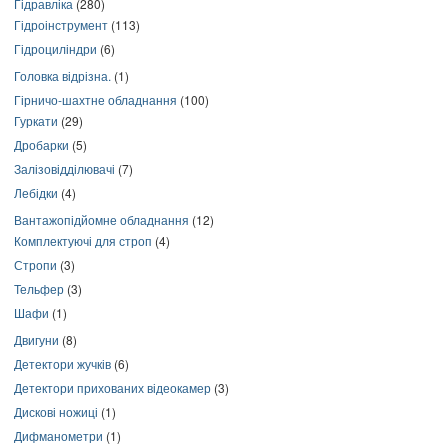
Гідравліка
(280)
Гідроінструмент
(113)
Гідроциліндри
(6)
Головка відрізна.
(1)
Гірничо-шахтне обладнання
(100)
Гуркати
(29)
Дробарки
(5)
Залізовідділювачі
(7)
Лебідки
(4)
Вантажопідйомне обладнання
(12)
Комплектуючі для строп
(4)
Стропи
(3)
Тельфер
(3)
Шафи
(1)
Двигуни
(8)
Детектори жучків
(6)
Детектори прихованих відеокамер
(3)
Дискові ножиці
(1)
Дифманометри
(1)