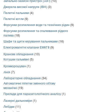
Запально-захисні пристрої (ЗЗП)
(10)
Джерела високої напруги (ІВН)
(3)
Пелетні пальники
(4)
Пелетні котли
(9)
Форсунки розпилення води та технічних рідин
(9)
Форсунки розпилення та спалювання рідкого
палива
(18)
Шафи та щити керування пальниками
(16)
Електромагнітні клапани ЕМКГ8
(9)
Кранове обладнання
(10)
Котушки гальмівні
(5)
Кромкорошувач
(1)
лінія
(7)
Лабораторне обладнання
(34)
Автоматичні піпетки змінного об'єму
механічні
(19)
Прилади для паразитологічного аналізу
(1)
Лазерні дальноміри
(1)
Лебідки
(11)