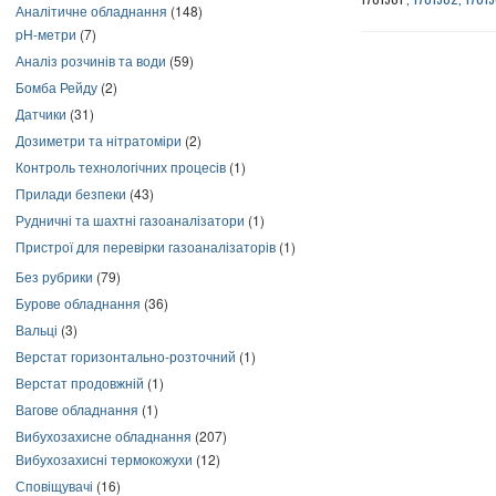
Аналітичне обладнання
(148)
pH-метри
(7)
Аналіз розчинів та води
(59)
Бомба Рейду
(2)
Датчики
(31)
Дозиметри та нітратоміри
(2)
Контроль технологічних процесів
(1)
Прилади безпеки
(43)
Рудничні та шахтні газоаналізатори
(1)
Пристрої для перевірки газоаналізаторів
(1)
Без рубрики
(79)
Бурове обладнання
(36)
Вальці
(3)
Верстат горизонтально-розточний
(1)
Верстат продовжній
(1)
Вагове обладнання
(1)
Вибухозахисне обладнання
(207)
Вибухозахисні термокожухи
(12)
Сповіщувачі
(16)