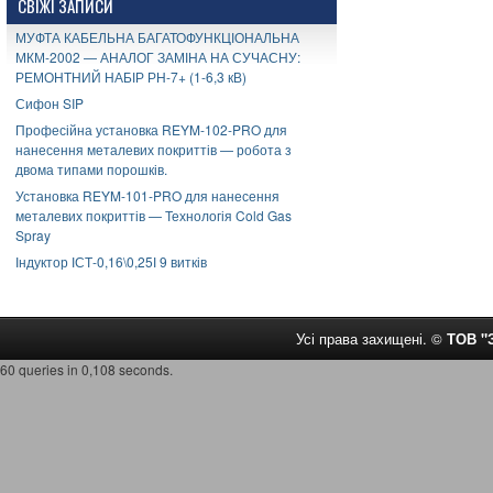
СВІЖІ ЗАПИСИ
МУФТА КАБЕЛЬНА БАГАТОФУНКЦІОНАЛЬНА
МКМ-2002 — АНАЛОГ ЗАМІНА НА СУЧАСНУ:
РЕМОНТНИЙ НАБІР РН-7+ (1-6,3 кВ)
Сифон SIP
Професійна установка REYM-102-PRO для
нанесення металевих покриттів — робота з
двома типами порошків.
Установка REYM-101-PRO для нанесення
металевих покриттів — Технологія Cold Gas
Spray
Індуктор ІСТ-0,16\0,25І 9 витків
Усі права захищені. ©
ТОВ 
60 queries in 0,108 seconds.