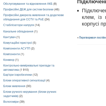
Підключен
Обслуговування та відновлення АКБ
(8)
Професійні ДБЖ для систем безпеки
(46)
Підключе
Професійні джерела живлення та додаткове
клем, із
обладнання для CCTV та PoE
(24)
корпусі п
Стабілізатори напруги
(14)
Канальне обладнання
(1)
Кантувач
(1)
«
Перетворювач постійно
Комутаційні пристрої
(5)
Компоненти АСУТП
(2)
Компоненти
(1)
Конвеєр
(1)
Контрольно-вимірювальні прилади та
автоматика
(1 910)
Бар'єри іскробезпеки
(12)
Блоки оперативної сигналізації
(4)
Блоки живлення
(30)
Блоки ручного керування (блоки ручних
задатчиків)
(2)
Вологоміри
(39)