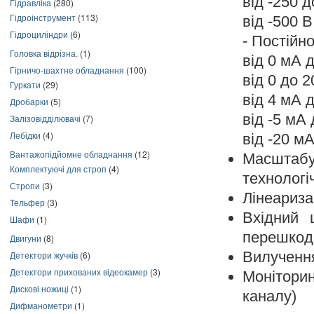
від -250 д
Гідравліка
(280)
Гідроінструмент
(113)
від -500 В
Гідроциліндри
(6)
- Постійно
Головка відрізна.
(1)
від 0 мА 
Гірничо-шахтне обладнання
(100)
від 0 до 2
Гуркати
(29)
від 4 мА 
Дробарки
(5)
від -5 мА 
Залізовідділювачі
(7)
Лебідки
(4)
від -20 м
Вантажопідйомне обладнання
(12)
Масшта
Комплектуючі для строп
(4)
технологі
Стропи
(3)
Лінеариза
Тельфер
(3)
Вхідний 
Шафи
(1)
перешкод
Двигуни
(8)
Вилучення
Детектори жучків
(6)
Детектори прихованих відеокамер
(3)
Моніторин
Дискові ножиці
(1)
каналу)
Дифманометри
(1)