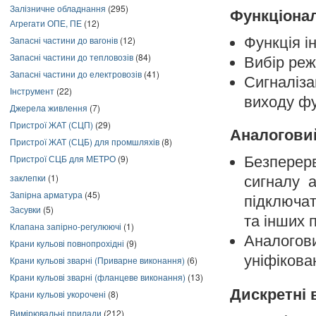
Залізничне обладнання
(295)
Функціонал
Агрегати ОПЕ, ПЕ
(12)
Функція і
Запасні частини до вагонів
(12)
Запасні частини до тепловозів
(84)
Вибір реж
Запасні частини до електровозів
(41)
Сигналіза
Інструмент
(22)
виходу фу
Джерела живлення
(7)
Пристрої ЖАТ (СЦП)
(29)
Аналогови
Пристрої ЖАТ (СЦБ) для промшляхів
(8)
Пристрої СЦБ для МЕТРО
(9)
Безперер
заклепки
(1)
сигналу 
Запірна арматура
(45)
підключат
Засувки
(5)
та інших 
Клапана запірно-регулюючі
(1)
Аналогов
Крани кульові повнопрохідні
(9)
уніфікова
Крани кульові зварні (Приварне виконання)
(6)
Крани кульові зварні (фланцеве виконання)
(13)
Дискретні 
Крани кульові укорочені
(8)
Вимірювальні прилади
(212)