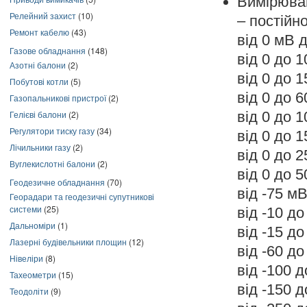
Вимірюва
Релейний захист
(10)
– постійно
Ремонт кабелю
(43)
від 0 мВ д
Газове обладнання
(148)
від 0 до 1
Азотні балони
(2)
від 0 до 1
Побутові котли
(5)
від 0 до 6
Газопальникові пристрої
(2)
Гелієві балони
(2)
від 0 до 1
Регулятори тиску газу
(34)
від 0 до 1
Лічильники газу
(2)
від 0 до 2
Вуглекислотні балони
(2)
від 0 до 5
Геодезичне обладнання
(70)
від -75 мВ
Георадари та геодезичні супутникові
системи
(25)
від -10 до
Дальноміри
(1)
від -15 до
Лазерні будівельники площин
(12)
від -60 до
Нівеліри
(8)
від -100 д
Тахеометри
(15)
від -150 д
Теодоліти
(9)