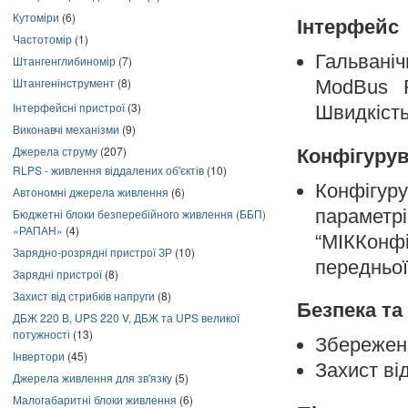
Кутоміри
(6)
Інтерфейс
Частотомір
(1)
Гальваніч
Штангенглибиномір
(7)
Штангенінструмент
(8)
ModBus R
Інтерфейсні пристрої
(3)
Швидкість
Виконавчі механізми
(9)
Джерела струму
(207)
Конфігуру
RLPS - живлення віддалених об'єктів
(10)
Конфігу
Автономні джерела живлення
(6)
параметр
Бюджетні блоки безперебійного живлення (ББП)
«РАПАН»
(4)
“МІККонф
Зарядно-розрядні пристрої ЗР
(10)
передньої
Зарядні пристрої
(8)
Захист від стрибків напруги
(8)
Безпека та
ДБЖ 220 В, UPS 220 V, ДБЖ та UPS великої
потужності
(13)
Збереженн
Інвертори
(45)
Захист ві
Джерела живлення для зв'язку
(5)
Малогабаритні блоки живлення
(6)