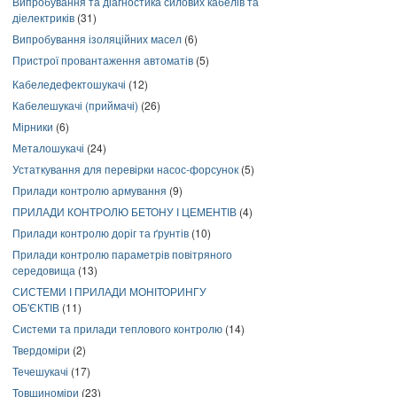
Випробування та діагностика силових кабелів та
діелектриків
(31)
Випробування ізоляційних масел
(6)
Пристрої провантаження автоматів
(5)
Кабеледефектошукачі
(12)
Кабелешукачі (приймачі)
(26)
Мірники
(6)
Металошукачі
(24)
Устаткування для перевірки насос-форсунок
(5)
Прилади контролю армування
(9)
ПРИЛАДИ КОНТРОЛЮ БЕТОНУ І ЦЕМЕНТІВ
(4)
Прилади контролю доріг та ґрунтів
(10)
Прилади контролю параметрів повітряного
середовища
(13)
СИСТЕМИ І ПРИЛАДИ МОНІТОРИНГУ
ОБ'ЄКТІВ
(11)
Системи та прилади теплового контролю
(14)
Твердоміри
(2)
Течешукачі
(17)
Товщиноміри
(23)