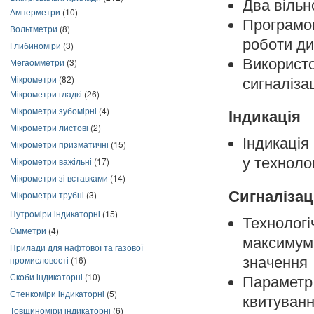
Два вільн
Амперметри
(10)
Програмов
Вольтметри
(8)
роботи ди
Глибиноміри
(3)
Викорис
Мегаомметри
(3)
Мікрометри
(82)
сигналіза
Мікрометри гладкі
(26)
Мікрометри зубомірні
(4)
Індикація
Мікрометри листові
(2)
Індикація
Мікрометри призматичні
(15)
у техноло
Мікрометри важільні
(17)
Мікрометри зі вставками
(14)
Сигналізац
Мікрометри трубні
(3)
Нутроміри індикаторні
(15)
Технологі
Омметри
(4)
максимум 
Прилади для нафтової та газової
значення
промисловості
(16)
Скоби індикаторні
(10)
Параметр
Стенкоміри індикаторні
(5)
квитуван
Товщиноміри індикаторні
(6)