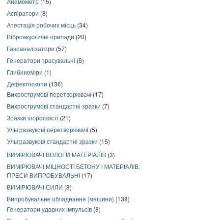
Анемометр
(15)
Аспіратори
(8)
Атестація робочих місць
(34)
Віброакустичні прилади
(20)
Газоаналізатори
(57)
Генератори трасувальні
(5)
Глибиноміри
(1)
Дефектоскопи
(136)
Вихрострумові перетворювачі
(17)
Вихрострумові стандартні зразки
(7)
Зразки шорсткості
(21)
Ультразвукові перетворювачі
(5)
Ультразвукові стандартні зразки
(15)
ВИМІРЮВАЧІ ВОЛОГИ МАТЕРІАЛІВ
(3)
ВИМІРЮВАЧІ МІЦНОСТІ БЕТОНУ І МАТЕРІАЛІВ,
ПРЕСИ ВИПРОБУВАЛЬНІ
(17)
ВИМІРЮВАЧІ СИЛИ
(8)
Випробувальне обладнання (машини)
(138)
Генератори ударних імпульсів
(8)