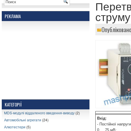
Перетв
струму
РЕКЛАМА
Опублікован
КАТЕГОРІЇ
MDS-модулі віддаленого введення-виводу
(2)
Вхід:
Автомобільні агрегати
(24)
- Постійної напруги
Алкотестери
(5)
0 ... 75 мВ;