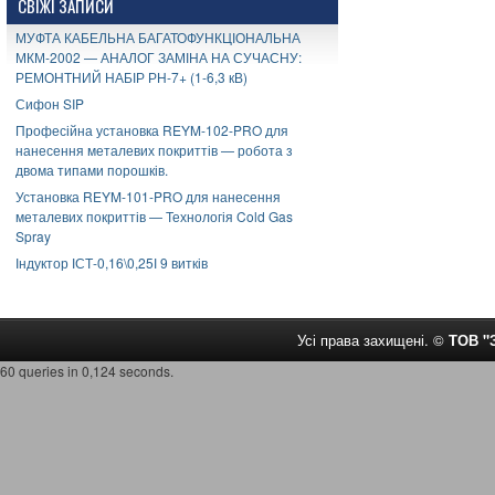
СВІЖІ ЗАПИСИ
МУФТА КАБЕЛЬНА БАГАТОФУНКЦІОНАЛЬНА
МКМ-2002 — АНАЛОГ ЗАМІНА НА СУЧАСНУ:
РЕМОНТНИЙ НАБІР РН-7+ (1-6,3 кВ)
Сифон SIP
Професійна установка REYM-102-PRO для
нанесення металевих покриттів — робота з
двома типами порошків.
Установка REYM-101-PRO для нанесення
металевих покриттів — Технологія Cold Gas
Spray
Індуктор ІСТ-0,16\0,25І 9 витків
Усі права захищені. ©
ТОВ 
60 queries in 0,124 seconds.