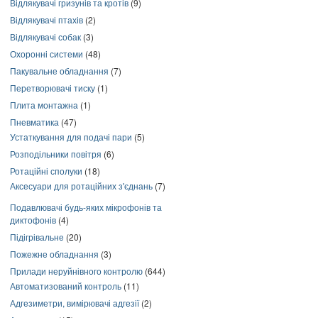
Відлякувачі гризунів та кротів
(9)
Відлякувачі птахів
(2)
Відлякувачі собак
(3)
Охоронні системи
(48)
Пакувальне обладнання
(7)
Перетворювачі тиску
(1)
Плита монтажна
(1)
Пневматика
(47)
Устаткування для подачі пари
(5)
Розподільники повітря
(6)
Ротаційні сполуки
(18)
Аксесуари для ротаційних з'єднань
(7)
Подавлювачі будь-яких мікрофонів та
диктофонів
(4)
Підігрівальне
(20)
Пожежне обладнання
(3)
Прилади неруйнівного контролю
(644)
Автоматизований контроль
(11)
Адгезиметри, вимірювачі адгезії
(2)