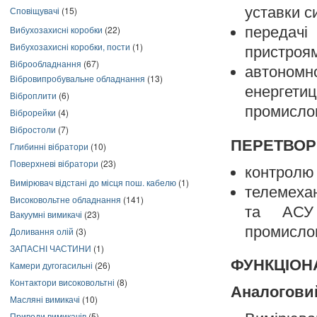
уставки си
Сповіщувачі
(15)
Вибухозахисні коробки
(22)
передачі
Вибухозахисні коробки, пости
(1)
пристроям
Віброобладнання
(67)
автономн
Вібровипробувальне обладнання
(13)
енергетиц
Віброплити
(6)
промислов
Віброрейки
(4)
Вібростоли
(7)
ПЕРЕТВОР
Глибинні вібратори
(10)
Поверхневі вібратори
(23)
контролю 
Вимірювач відстані до місця пош. кабелю
(1)
телемехан
Високовольтне обладнання
(141)
та АСУ 
Вакуумні вимикачі
(23)
промислов
Доливання олій
(3)
ЗАПАСНІ ЧАСТИНИ
(1)
ФУНКЦІОН
Камери дугогасильні
(26)
Контактори високовольтні
(8)
Аналогови
Масляні вимикачі
(10)
Приводи вимикачів
(5)