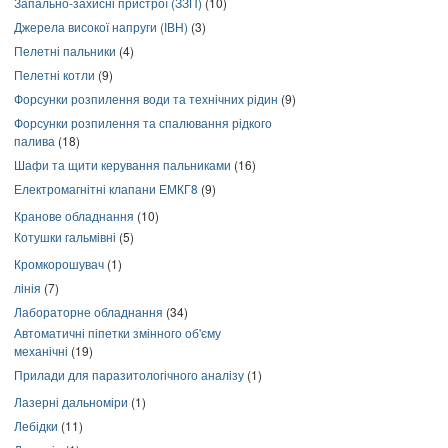
Запально-захисні пристрої (ЗЗП)
(10)
Джерела високої напруги (ІВН)
(3)
Пелетні пальники
(4)
Пелетні котли
(9)
Форсунки розпилення води та технічних рідин
(9)
Форсунки розпилення та спалювання рідкого
палива
(18)
Шафи та щити керування пальниками
(16)
Електромагнітні клапани ЕМКГ8
(9)
Кранове обладнання
(10)
Котушки гальмівні
(5)
Кромкорошувач
(1)
лінія
(7)
Лабораторне обладнання
(34)
Автоматичні піпетки змінного об'єму
механічні
(19)
Прилади для паразитологічного аналізу
(1)
Лазерні дальноміри
(1)
Лебідки
(11)