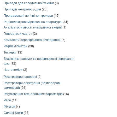
Прилади для холодильної техніки
(3)
Прилади контролю рідин
(25)
Програмовані логічні контролери
(15)
Радіоелектровимірювальна апаратура
(84)
Аналізатори якості електричної енергії
(1)
Генератори частот
(2)
Комплекти перевірочного обладнання
(7)
Рефлектометри
(20)
Тестери
(13)
Вказівники напруги та правильності чергування
фаз
(12)
Частотоміри
(2)
Реєстратори паперові
(2)
Реєстратори електронні (безпаперові
самописці)
(26)
Регулювання технологічних параметрів
(16)
Реле
(14)
Фільтри
(4)
Силові блоки
(38)