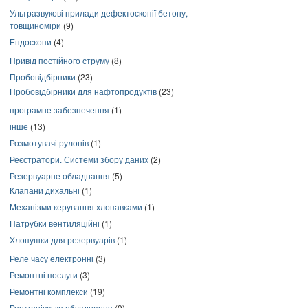
Ультразвукові прилади дефектоскопії бетону,
товщиноміри
(9)
Ендоскопи
(4)
Привід постійного струму
(8)
Пробовідбірники
(23)
Пробовідбірники для нафтопродуктів
(23)
програмне забезпечення
(1)
інше
(13)
Розмотувачі рулонів
(1)
Реєстратори. Системи збору даних
(2)
Резервуарне обладнання
(5)
Клапани дихальні
(1)
Механізми керування хлопавками
(1)
Патрубки вентиляційні
(1)
Хлопушки для резервуарів
(1)
Реле часу електронні
(3)
Ремонтні послуги
(3)
Ремонтні комплекси
(19)
Рентгенівське обладнання
(9)