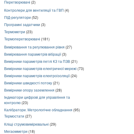
Перетворювачі
(2)
Контролери для вентиляції та ГВП
(4)
ПІД-регулятори
(52)
Програмні задатчики
(3)
Термометри
(23)
Термоперетворювачі
(181)
Вимірювання та регулювання рівня
(27)
Вимірювання параметрів вібрації
(3)
Вимірники параметрів петлі КЗ та ПЗВ
(21)
Вимірники параметрів електричної мережі
(73)
Вимірники параметрів електроізоляції
(24)
Вимірники швидкості потоку
(21)
Вимірники опору заземлення
(28)
Індикатори цифрові для управління та
контролю
(23)
Калібратори. Метрологічне обладнання
(95)
Термостати
(27)
Кліщі струмовимірювальні
(29)
Мегаомметри
(18)