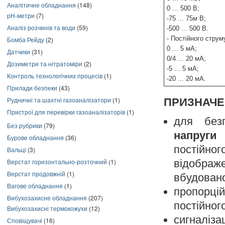
Аналітичне обладнання
(148)
0 ... 500 В;
pH-метри
(7)
-75 ... 75м В;
Аналіз розчинів та води
(59)
-500 ... 500 В.
- Постійного струм
Бомба Рейду
(2)
0 ... 5 мА;
Датчики
(31)
0/4 ... 20 мА;
Дозиметри та нітратоміри
(2)
-5 ... 5 мА;
Контроль технологічних процесів
(1)
-20 ... 20 мА.
Прилади безпеки
(43)
Рудничні та шахтні газоаналізатори
(1)
ПРИЗНАЧЕ
Пристрої для перевірки газоаналізаторів
(1)
для без
Без рубрики
(79)
напруги
Бурове обладнання
(36)
постійно
Вальці
(3)
Верстат горизонтально-розточний
(1)
відображ
Верстат продовжній
(1)
вбудован
Вагове обладнання
(1)
пропорцій
Вибухозахисне обладнання
(207)
постійног
Вибухозахисні термокожухи
(12)
сигналіз
Сповіщувачі
(16)