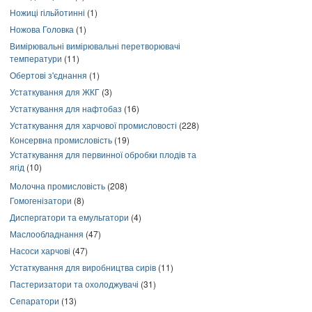
Ножиці гільйотинні
(1)
Ножова Головка
(1)
Вимірювальні вимірювальні перетворювачі
температури
(11)
Обертові з'єднання
(1)
Устаткування для ЖКГ
(3)
Устаткування для нафтобаз
(16)
Устаткування для харчової промисловості
(228)
Консервна промисловість
(19)
Устаткування для первинної обробки плодів та
ягід
(10)
Молочна промисловість
(208)
Гомогенізатори
(8)
Диспергатори та емульгатори
(4)
Маслообладнання
(47)
Насоси харчові
(47)
Устаткування для виробництва сирів
(11)
Пастеризатори та охолоджувачі
(31)
Сепаратори
(13)