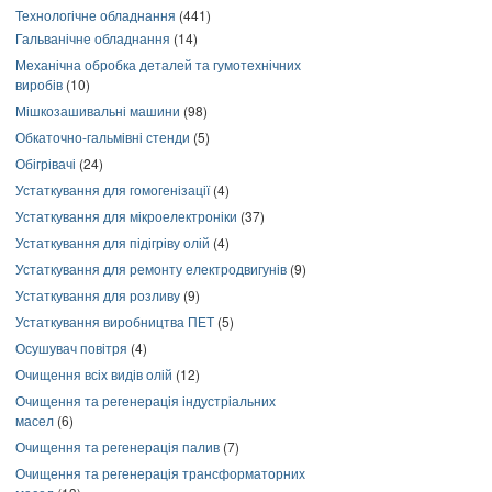
Технологічне обладнання
(441)
Гальванічне обладнання
(14)
Механічна обробка деталей та гумотехнічних
виробів
(10)
Мішкозашивальні машини
(98)
Обкаточно-гальмівні стенди
(5)
Обігрівачі
(24)
Устаткування для гомогенізації
(4)
Устаткування для мікроелектроніки
(37)
Устаткування для підігріву олій
(4)
Устаткування для ремонту електродвигунів
(9)
Устаткування для розливу
(9)
Устаткування виробництва ПЕТ
(5)
Осушувач повітря
(4)
Очищення всіх видів олій
(12)
Очищення та регенерація індустріальних
масел
(6)
Очищення та регенерація палив
(7)
Очищення та регенерація трансформаторних