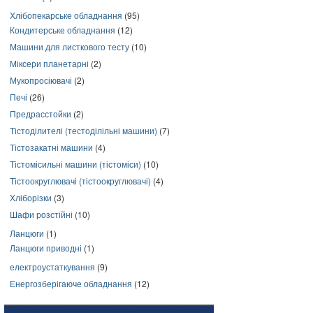
Хлібопекарське обладнання
(95)
Кондитерське обладнання
(12)
Машини для листкового тесту
(10)
Міксери планетарні
(2)
Мукопросіювачі
(2)
Печі
(26)
Предрасстойки
(2)
Тістоділителі (тестоділільні машини)
(7)
Тістозакатні машини
(4)
Тістомісильні машини (тістоміси)
(10)
Тістоокруглювачі (тістоокруглювачі)
(4)
Хліборізки
(3)
Шафи розстійні
(10)
Ланцюги
(1)
Ланцюги приводні
(1)
електроустаткування
(9)
Енергозберігаюче обладнання
(12)