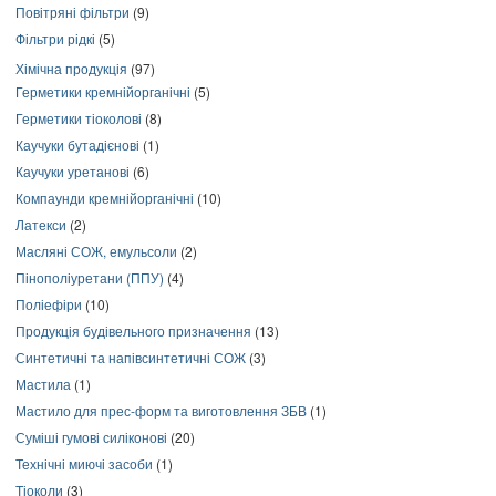
Повітряні фільтри
(9)
Фільтри рідкі
(5)
Хімічна продукція
(97)
Герметики кремнійорганічні
(5)
Герметики тіоколові
(8)
Каучуки бутадієнові
(1)
Каучуки уретанові
(6)
Компаунди кремнійорганічні
(10)
Латекси
(2)
Масляні СОЖ, емульсоли
(2)
Пінополіуретани (ППУ)
(4)
Поліефіри
(10)
Продукція будівельного призначення
(13)
Синтетичні та напівсинтетичні СОЖ
(3)
Мастила
(1)
Мастило для прес-форм та виготовлення ЗБВ
(1)
Суміші гумові силіконові
(20)
Технічні миючі засоби
(1)
Тіоколи
(3)