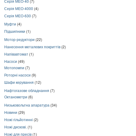
Серія МЕО-40
(7)
Серія МЕО-4000
(4)
Серія МЕО-630
(7)
Муфти
(4)
Підшипники
(1)
Мотор-редуктори
(22)
Нанесення металевих покриттів
(2)
Напівавтомат
(1)
Насоси
(49)
Мотопомпи
(7)
Роторні насоси
(9)
Шафи керування
(12)
Нафтогазове обладнання
(7)
Октанометри
(6)
Низьковольтна апаратура
(34)
Новини
(29)
Ножі гільйотинні
(2)
Ножі дискові.
(1)
Ножі для пресів
(1)