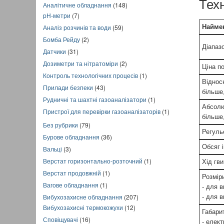
Тех
Аналітичне обладнання
(148)
pH-метри
(7)
Найме
Аналіз розчинів та води
(59)
Бомба Рейду
(2)
Діапаз
Датчики
(31)
Дозиметри та нітратоміри
(2)
Ціна по
Контроль технологічних процесів
(1)
Віднос
Прилади безпеки
(43)
більше
Рудничні та шахтні газоаналізатори
(1)
Абсолю
Пристрої для перевірки газоаналізаторів
(1)
більше
Без рубрики
(79)
Регуль
Бурове обладнання
(36)
Обсяг 
Вальці
(3)
Верстат горизонтально-розточний
(1)
Хід гви
Верстат продовжній
(1)
Розмір
Вагове обладнання
(1)
- для 
Вибухозахисне обладнання
(207)
- для 
Вибухозахисні термокожухи
(12)
Габарит
Сповіщувачі
(16)
- елек