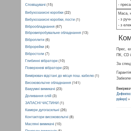
Сповіщувачі
(15)
- прес
Вибухозахисні коробки
(22)
Маса, н
Вибухозахисні коробки, пости
(1)
- з ру
- з ел
Віброобладнання
(67)
Вібровипробувальне обладнання
(13)
Ком
Віброплити
(6)
Віброрейки
(4)
Прес, е
Вібростоли
(7)
ПК, CD 
Глибинні вібратори
(10)
За спец
Поверхневі вібратори
(23)
Гарантія
Вимірювач відстані до місця пош. кабелю
(1)
Забезпе
Високовольтне обладнання
(141)
Вимірювач
Вакуумні вимикачі
(23)
Дефектоск
Доливання олій
(3)
руйнує)
»
ЗАПАСНІ ЧАСТИНИ
(1)
Камери дугогасильні
(26)
Контактори високовольтні
(8)
Масляні вимикачі
(10)
Приводи вимикачів
(5)