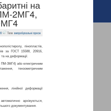
аритні на
 ПМ-2МГ4,
0МГ4
НІ
Теги:
випробувальні преси
ополістиролу, пінопластів,
лів за ГОСТ 15588, 20916,
ї та на деформації.
, ПМ-3МГ4) або електричним
аження, тензометричним
ення, лінійної деформації
автоматично архівуються,
льшого документування.