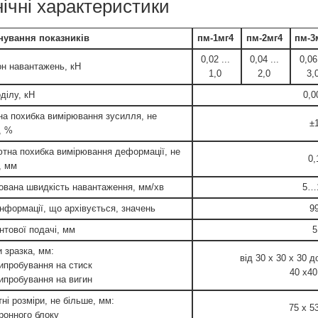
нічні характеристики
нування показників
пм-1мг4
пм-2мг4
пм-3
0,02 ...
0,04 ...
0,0
он навантажень, кН
1,0
2,0
3,
ділу, кН
0,0
на похибка вимірювання зусилля, не
±
, %
тна похибка вимірювання деформації, не
0,
, мм
ована швидкість навантаження, мм/хв
5…
інформації, що архівується, значень
9
нтової подачі, мм
5
и зразка, мм:
від 30 x 30 x 30 д
випробування на стиск
40 x40
випробування на вигин
ні розміри, не більше, мм:
75 x 5
тронного блоку