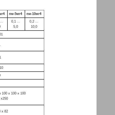
мг4
пм-5мг4
пм-10мг4
6…
0,1 ...
0,2 ...
0
5,0
10,0
01
1
1
10
9
о 100 x 100 x 100
 x250
3 x 82