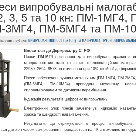
еси випробувальні малогаб
 2, 3, 5 та 10 кн: ПМ-1МГ4,
-3МГ4, ПМ-5МГ4 та ПМ-1
іковано в рубриці
ВИМІРЮВАЧІ МІЦНОСТІ БЕТОНУ ТА МАТЕРІАЛІВ, ПРЕСИ ВИПРОБУВАЛЬ
Вноситься до Держреєстру СІ РФ
Преси
ПМ-МГ4
призначені для випробувань зразків з пін
мінераловатних плит та інших теплоізоляційних матеріа
22950, ​​2694, 9573 на стиснення при 10% лінійної деформаці
Преси забезпечені ручним механічним (ПМ-1МГ4, ПМ-2МГ4
(ПМ-5МГ4, ПМ-10МГ4) приводом механізму навант
силовимірювачем та датчиком переміщення.
Індикація результатів цифрових випробувань.
Електронний блок пресів забезпечує індикацію навантаж
зразка та швидкості навантаження.
Результати, що отримуються в процесі випробувань, 
ься датою і часом вимірювання і передаються на ПК з можливістю пода