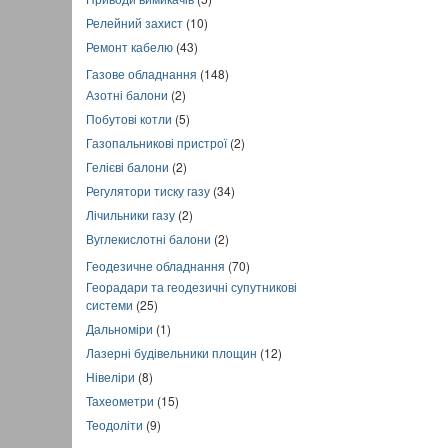
Релейний захист
(10)
Ремонт кабелю
(43)
Газове обладнання
(148)
Азотні балони
(2)
Побутові котли
(5)
Газопальникові пристрої
(2)
Гелієві балони
(2)
Регулятори тиску газу
(34)
Лічильники газу
(2)
Вуглекислотні балони
(2)
Геодезичне обладнання
(70)
Георадари та геодезичні супутникові
системи
(25)
Дальноміри
(1)
Лазерні будівельники площин
(12)
Нівеліри
(8)
Тахеометри
(15)
Теодоліти
(9)