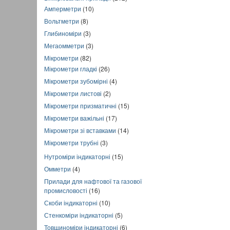
Амперметри
(10)
Вольтметри
(8)
Глибиноміри
(3)
Мегаомметри
(3)
Мікрометри
(82)
Мікрометри гладкі
(26)
Мікрометри зубомірні
(4)
Мікрометри листові
(2)
Мікрометри призматичні
(15)
Мікрометри важільні
(17)
Мікрометри зі вставками
(14)
Мікрометри трубні
(3)
Нутроміри індикаторні
(15)
Омметри
(4)
Прилади для нафтової та газової
промисловості
(16)
Скоби індикаторні
(10)
Стенкоміри індикаторні
(5)
Товщиноміри індикаторні
(6)