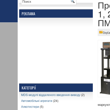
Пр
1,
РЕКЛАМА
ПМ
Опубл
КАТЕГОРІЇ
MDS-модулі віддаленого введення-виводу
(2)
Автомобільні агрегати
(24)
маркуют
Алкотестери
(5)