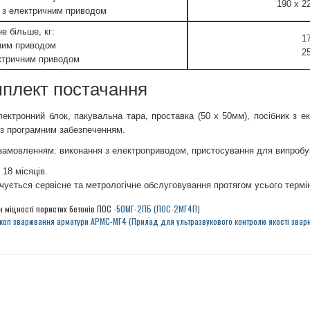
190 x 2
а з електричним приводом
е більше, кг:
1
чним приводом
2
ектричним приводом
плект постачання
лектронний блок, пакувальна тара, проставка (50 х 50мм), посібник з екс
із програмним забезпеченням.
замовленням: виконання з електроприводом, пристосування для випробув
 18 місяців.
чується сервісне та метрологічне обслуговування протягом усього термін
 міцності пористих бетонів ПОС
-50МГ-2ПБ (ПОС-2МГ4П)
оп зварювання арматури АРМС-МГ4 (Прилад для ультразвукового контролю якості зварни