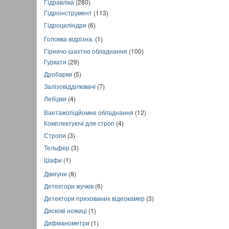
Гідравліка
(280)
Гідроінструмент
(113)
Гідроциліндри
(6)
Головка відрізна.
(1)
Гірничо-шахтне обладнання
(100)
Гуркати
(29)
Дробарки
(5)
Залізовідділювачі
(7)
Лебідки
(4)
Вантажопідйомне обладнання
(12)
Комплектуючі для строп
(4)
Стропи
(3)
Тельфер
(3)
Шафи
(1)
Двигуни
(8)
Детектори жучків
(6)
Детектори прихованих відеокамер
(3)
Дискові ножиці
(1)
Дифманометри
(1)