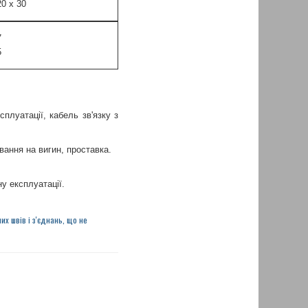
20 x 30
7
5
плуатації, кабель зв'язку з
ання на вигин, проставка.
у експлуатації.
х швів і з'єднань, що не