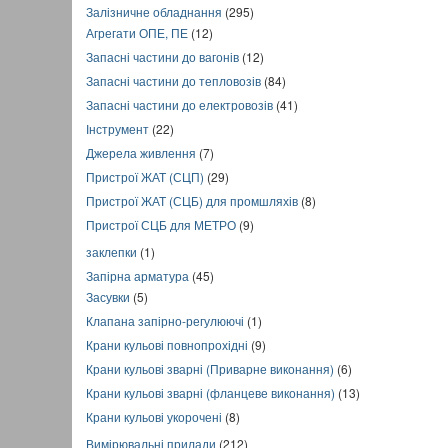
Залізничне обладнання
(295)
Агрегати ОПЕ, ПЕ
(12)
Запасні частини до вагонів
(12)
Запасні частини до тепловозів
(84)
Запасні частини до електровозів
(41)
Інструмент
(22)
Джерела живлення
(7)
Пристрої ЖАТ (СЦП)
(29)
Пристрої ЖАТ (СЦБ) для промшляхів
(8)
Пристрої СЦБ для МЕТРО
(9)
заклепки
(1)
Запірна арматура
(45)
Засувки
(5)
Клапана запірно-регулюючі
(1)
Крани кульові повнопрохідні
(9)
Крани кульові зварні (Приварне виконання)
(6)
Крани кульові зварні (фланцеве виконання)
(13)
Крани кульові укорочені
(8)
Вимірювальні прилади
(212)