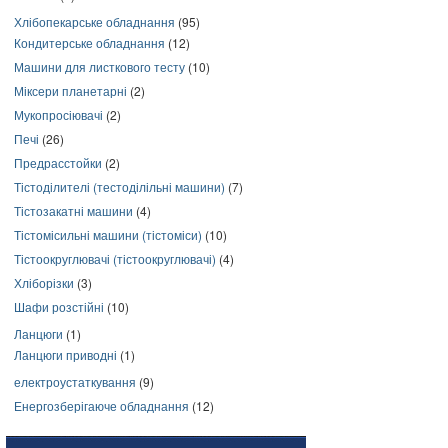
Хлібопекарське обладнання
(95)
Кондитерське обладнання
(12)
Машини для листкового тесту
(10)
Міксери планетарні
(2)
Мукопросіювачі
(2)
Печі
(26)
Предрасстойки
(2)
Тістоділителі (тестоділільні машини)
(7)
Тістозакатні машини
(4)
Тістомісильні машини (тістоміси)
(10)
Тістоокруглювачі (тістоокруглювачі)
(4)
Хліборізки
(3)
Шафи розстійні
(10)
Ланцюги
(1)
Ланцюги приводні
(1)
електроустаткування
(9)
Енергозберігаюче обладнання
(12)