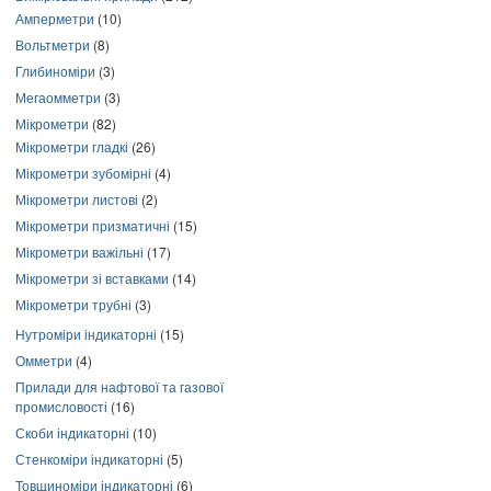
Амперметри
(10)
Вольтметри
(8)
Глибиноміри
(3)
Мегаомметри
(3)
Мікрометри
(82)
Мікрометри гладкі
(26)
Мікрометри зубомірні
(4)
Мікрометри листові
(2)
Мікрометри призматичні
(15)
Мікрометри важільні
(17)
Мікрометри зі вставками
(14)
Мікрометри трубні
(3)
Нутроміри індикаторні
(15)
Омметри
(4)
Прилади для нафтової та газової
промисловості
(16)
Скоби індикаторні
(10)
Стенкоміри індикаторні
(5)
Товщиноміри індикаторні
(6)