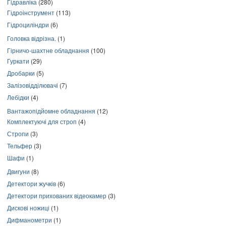
Гідравліка
(280)
Гідроінструмент
(113)
Гідроциліндри
(6)
Головка відрізна.
(1)
Гірничо-шахтне обладнання
(100)
Гуркати
(29)
Дробарки
(5)
Залізовідділювачі
(7)
Лебідки
(4)
Вантажопідйомне обладнання
(12)
Комплектуючі для строп
(4)
Стропи
(3)
Тельфер
(3)
Шафи
(1)
Двигуни
(8)
Детектори жучків
(6)
Детектори прихованих відеокамер
(3)
Дискові ножиці
(1)
Дифманометри
(1)