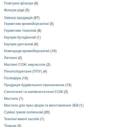
Повітряні фільтри
(9)
Фільтри рідкі
(5)
Хімічна продукція
(97)
Герметики кремнійорганічні
(5)
Герметики тіоколові
(8)
Каучуки бутадієнові
(1)
Каучуки уретанові
(6)
Компаунди кремнійорганічні
(10)
Латекси
(2)
Масляні СОЖ, емульсоли
(2)
Пінополіуретани (ППУ)
(4)
Поліефіри
(10)
Продукція будівельного призначення
(13)
Синтетичні та напівсинтетичні СОЖ
(3)
Мастила
(1)
Мастило для прес-форм та виготовлення ЗБВ
(1)
Суміші гумові силіконові
(20)
Технічні миючі засоби
(1)
Тіоколи
(3)