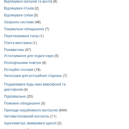
Відлякувачі гризунів та кротів
(9)
Відлякувачі птахів
(2)
Відлякувачі собак
(3)
Охоронні системи
(48)
Пакувальне обладнання
(7)
Перетворювачі тиску
(1)
Плита монтажна
(1)
Пневматика
(47)
Устаткування для подачі пари
(5)
Розподільники повітря
(6)
Ротаційні сполуки
(18)
Аксесуари для ротаційних з'єднань
(7)
Подавлювачі будь-яких мікрофонів та
диктофонів
(4)
Підігрівальне
(20)
Пожежне обладнання
(3)
Прилади неруйнівного контролю
(644)
Автоматизований контроль
(11)
Адгезиметри, вимірювачі адгезії
(2)