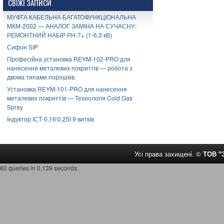
СВІЖІ ЗАПИСИ
МУФТА КАБЕЛЬНА БАГАТОФУНКЦІОНАЛЬНА
МКМ-2002 — АНАЛОГ ЗАМІНА НА СУЧАСНУ:
РЕМОНТНИЙ НАБІР РН-7+ (1-6,3 кВ)
Сифон SIP
Професійна установка REYM-102-PRO для
нанесення металевих покриттів — робота з
двома типами порошків.
Установка REYM-101-PRO для нанесення
металевих покриттів — Технологія Cold Gas
Spray
Індуктор ІСТ-0,16\0,25І 9 витків
Усі права захищені. ©
ТОВ 
60 queries in 0,139 seconds.