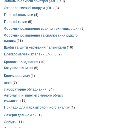
Запально-захисні пристрої (ЗЗП)
(10)
Джерела високої напруги (ІВН)
(3)
Пелетні пальники
(4)
Пелетні котли
(9)
Форсунки розпилення води та технічних рідин
(9)
Форсунки розпилення та спалювання рідкого
палива
(18)
Шафи та щити керування пальниками
(16)
Електромагнітні клапани ЕМКГ8
(9)
Кранове обладнання
(10)
Котушки гальмівні
(5)
Кромкорошувач
(1)
лінія
(7)
Лабораторне обладнання
(34)
Автоматичні піпетки змінного об'єму
механічні
(19)
Прилади для паразитологічного аналізу
(1)
Лазерні дальноміри
(1)
Лебідки
(11)