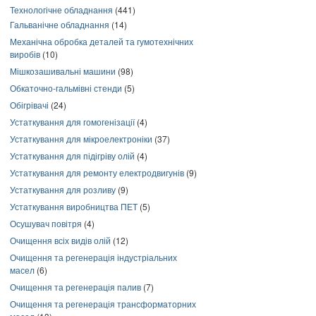
Технологічне обладнання
(441)
Гальванічне обладнання
(14)
Механічна обробка деталей та гумотехнічних
виробів
(10)
Мішкозашивальні машини
(98)
Обкаточно-гальмівні стенди
(5)
Обігрівачі
(24)
Устаткування для гомогенізації
(4)
Устаткування для мікроелектроніки
(37)
Устаткування для підігріву олій
(4)
Устаткування для ремонту електродвигунів
(9)
Устаткування для розливу
(9)
Устаткування виробництва ПЕТ
(5)
Осушувач повітря
(4)
Очищення всіх видів олій
(12)
Очищення та регенерація індустріальних
масел
(6)
Очищення та регенерація палив
(7)
Очищення та регенерація трансформаторних