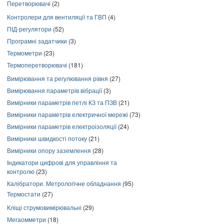
Перетворювачі
(2)
Контролери для вентиляції та ГВП
(4)
ПІД-регулятори
(52)
Програмні задатчики
(3)
Термометри
(23)
Термоперетворювачі
(181)
Вимірювання та регулювання рівня
(27)
Вимірювання параметрів вібрації
(3)
Вимірники параметрів петлі КЗ та ПЗВ
(21)
Вимірники параметрів електричної мережі
(73)
Вимірники параметрів електроізоляції
(24)
Вимірники швидкості потоку
(21)
Вимірники опору заземлення
(28)
Індикатори цифрові для управління та
контролю
(23)
Калібратори. Метрологічне обладнання
(95)
Термостати
(27)
Кліщі струмовимірювальні
(29)
Мегаомметри
(18)