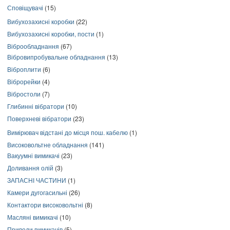
Сповіщувачі
(15)
Вибухозахисні коробки
(22)
Вибухозахисні коробки, пости
(1)
Віброобладнання
(67)
Вібровипробувальне обладнання
(13)
Віброплити
(6)
Віброрейки
(4)
Вібростоли
(7)
Глибинні вібратори
(10)
Поверхневі вібратори
(23)
Вимірювач відстані до місця пош. кабелю
(1)
Високовольтне обладнання
(141)
Вакуумні вимикачі
(23)
Доливання олій
(3)
ЗАПАСНІ ЧАСТИНИ
(1)
Камери дугогасильні
(26)
Контактори високовольтні
(8)
Масляні вимикачі
(10)
Приводи вимикачів
(5)