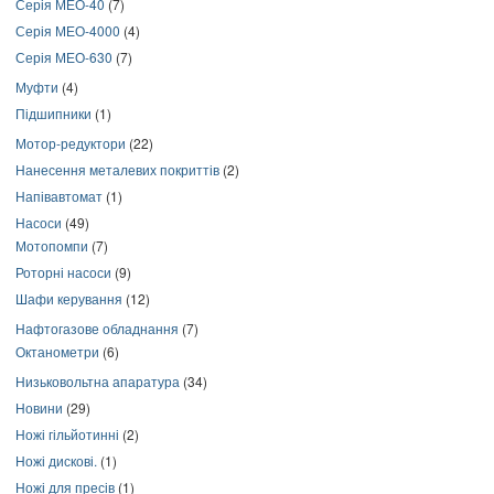
Серія МЕО-40
(7)
Серія МЕО-4000
(4)
Серія МЕО-630
(7)
Муфти
(4)
Підшипники
(1)
Мотор-редуктори
(22)
Нанесення металевих покриттів
(2)
Напівавтомат
(1)
Насоси
(49)
Мотопомпи
(7)
Роторні насоси
(9)
Шафи керування
(12)
Нафтогазове обладнання
(7)
Октанометри
(6)
Низьковольтна апаратура
(34)
Новини
(29)
Ножі гільйотинні
(2)
Ножі дискові.
(1)
Ножі для пресів
(1)