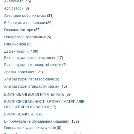
Анемометр
(15)
Аспіратори
(8)
Атестація робочих місць
(34)
Віброакустичні прилади
(20)
Газоаналізатори
(57)
Генератори трасувальні
(5)
Глибиноміри
(1)
Дефектоскопи
(136)
Вихрострумові перетворювачі
(17)
Вихрострумові стандартні зразки
(7)
Зразки шорсткості
(21)
Ультразвукові перетворювачі
(5)
Ультразвукові стандартні зразки
(15)
ВИМІРЮВАЧІ ВОЛОГИ МАТЕРІАЛІВ
(3)
ВИМІРЮВАЧІ МІЦНОСТІ БЕТОНУ І МАТЕРІАЛІВ,
ПРЕСИ ВИПРОБУВАЛЬНІ
(17)
ВИМІРЮВАЧІ СИЛИ
(8)
Випробувальне обладнання (машини)
(138)
Генератори ударних імпульсів
(8)