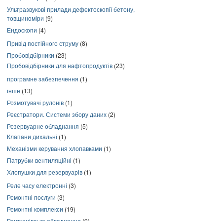
Ультразвукові прилади дефектоскопії бетону,
товщиноміри
(9)
Ендоскопи
(4)
Привід постійного струму
(8)
Пробовідбірники
(23)
Пробовідбірники для нафтопродуктів
(23)
програмне забезпечення
(1)
інше
(13)
Розмотувачі рулонів
(1)
Реєстратори. Системи збору даних
(2)
Резервуарне обладнання
(5)
Клапани дихальні
(1)
Механізми керування хлопавками
(1)
Патрубки вентиляційні
(1)
Хлопушки для резервуарів
(1)
Реле часу електронні
(3)
Ремонтні послуги
(3)
Ремонтні комплекси
(19)
Рентгенівське обладнання
(9)