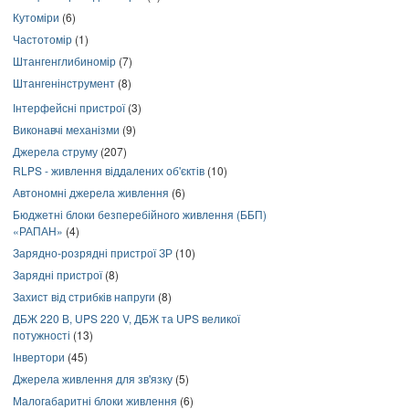
Кутоміри
(6)
Частотомір
(1)
Штангенглибиномір
(7)
Штангенінструмент
(8)
Інтерфейсні пристрої
(3)
Виконавчі механізми
(9)
Джерела струму
(207)
RLPS - живлення віддалених об'єктів
(10)
Автономні джерела живлення
(6)
Бюджетні блоки безперебійного живлення (ББП)
«РАПАН»
(4)
Зарядно-розрядні пристрої ЗР
(10)
Зарядні пристрої
(8)
Захист від стрибків напруги
(8)
ДБЖ 220 В, UPS 220 V, ДБЖ та UPS великої
потужності
(13)
Інвертори
(45)
Джерела живлення для зв'язку
(5)
Малогабаритні блоки живлення
(6)