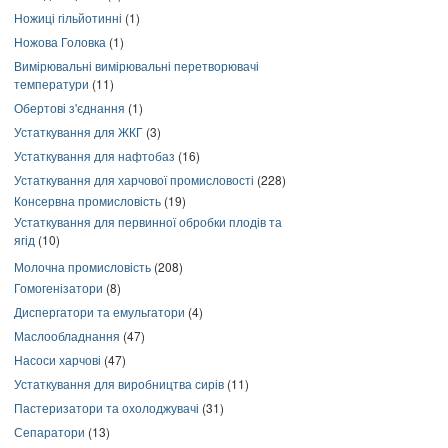
Ножиці гільйотинні
(1)
Ножова Головка
(1)
Вимірювальні вимірювальні перетворювачі
температури
(11)
Обертові з'єднання
(1)
Устаткування для ЖКГ
(3)
Устаткування для нафтобаз
(16)
Устаткування для харчової промисловості
(228)
Консервна промисловість
(19)
Устаткування для первинної обробки плодів та
ягід
(10)
Молочна промисловість
(208)
Гомогенізатори
(8)
Диспергатори та емульгатори
(4)
Маслообладнання
(47)
Насоси харчові
(47)
Устаткування для виробництва сирів
(11)
Пастеризатори та охолоджувачі
(31)
Сепаратори
(13)