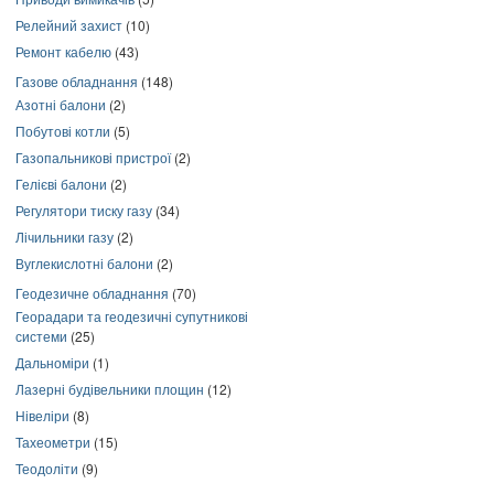
Релейний захист
(10)
Ремонт кабелю
(43)
Газове обладнання
(148)
Азотні балони
(2)
Побутові котли
(5)
Газопальникові пристрої
(2)
Гелієві балони
(2)
Регулятори тиску газу
(34)
Лічильники газу
(2)
Вуглекислотні балони
(2)
Геодезичне обладнання
(70)
Георадари та геодезичні супутникові
системи
(25)
Дальноміри
(1)
Лазерні будівельники площин
(12)
Нівеліри
(8)
Тахеометри
(15)
Теодоліти
(9)