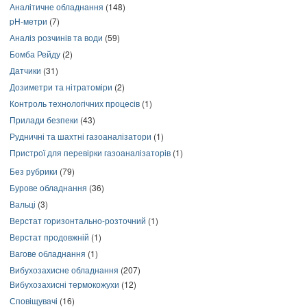
Аналітичне обладнання
(148)
pH-метри
(7)
Аналіз розчинів та води
(59)
Бомба Рейду
(2)
Датчики
(31)
Дозиметри та нітратоміри
(2)
Контроль технологічних процесів
(1)
Прилади безпеки
(43)
Рудничні та шахтні газоаналізатори
(1)
Пристрої для перевірки газоаналізаторів
(1)
Без рубрики
(79)
Бурове обладнання
(36)
Вальці
(3)
Верстат горизонтально-розточний
(1)
Верстат продовжній
(1)
Вагове обладнання
(1)
Вибухозахисне обладнання
(207)
Вибухозахисні термокожухи
(12)
Сповіщувачі
(16)