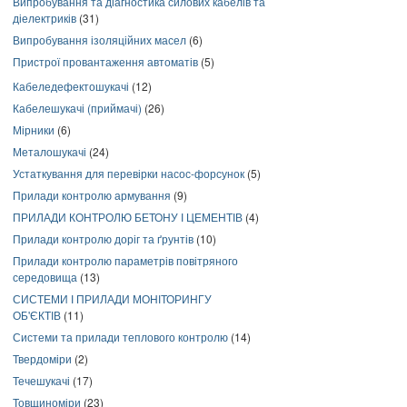
Випробування та діагностика силових кабелів та
діелектриків
(31)
Випробування ізоляційних масел
(6)
Пристрої провантаження автоматів
(5)
Кабеледефектошукачі
(12)
Кабелешукачі (приймачі)
(26)
Мірники
(6)
Металошукачі
(24)
Устаткування для перевірки насос-форсунок
(5)
Прилади контролю армування
(9)
ПРИЛАДИ КОНТРОЛЮ БЕТОНУ І ЦЕМЕНТІВ
(4)
Прилади контролю доріг та ґрунтів
(10)
Прилади контролю параметрів повітряного
середовища
(13)
СИСТЕМИ І ПРИЛАДИ МОНІТОРИНГУ
ОБ'ЄКТІВ
(11)
Системи та прилади теплового контролю
(14)
Твердоміри
(2)
Течешукачі
(17)
Товщиноміри
(23)