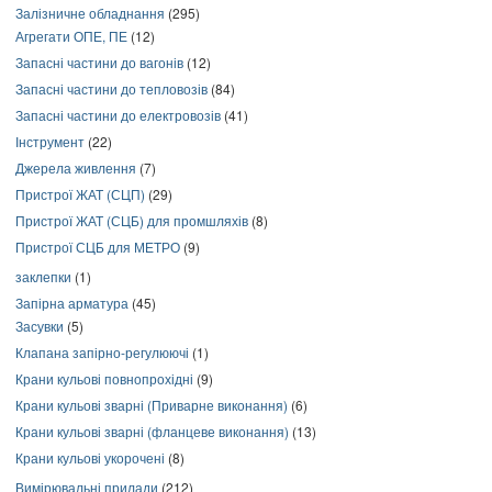
Залізничне обладнання
(295)
Агрегати ОПЕ, ПЕ
(12)
Запасні частини до вагонів
(12)
Запасні частини до тепловозів
(84)
Запасні частини до електровозів
(41)
Інструмент
(22)
Джерела живлення
(7)
Пристрої ЖАТ (СЦП)
(29)
Пристрої ЖАТ (СЦБ) для промшляхів
(8)
Пристрої СЦБ для МЕТРО
(9)
заклепки
(1)
Запірна арматура
(45)
Засувки
(5)
Клапана запірно-регулюючі
(1)
Крани кульові повнопрохідні
(9)
Крани кульові зварні (Приварне виконання)
(6)
Крани кульові зварні (фланцеве виконання)
(13)
Крани кульові укорочені
(8)
Вимірювальні прилади
(212)