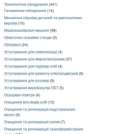
Технологічне обладнання
(441)
Гальванічне обладнання
(14)
Механічна обробка деталей та гумотехнічних
виробів
(10)
Мішкозашивальні машини
(98)
Обкаточно-гальмівні стенди
(5)
Обігрівачі
(24)
Устаткування для гомогенізації
(4)
Устаткування для мікроелектроніки
(37)
Устаткування для підігріву олій
(4)
Устаткування для ремонту електродвигунів
(9)
Устаткування для розливу
(9)
Устаткування виробництва ПЕТ
(5)
Осушувач повітря
(4)
Очищення всіх видів олій
(12)
Очищення та регенерація індустріальних
масел
(6)
Очищення та регенерація палив
(7)
Очищення та регенерація трансформаторних