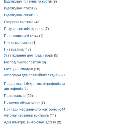
Відлякувачі гризунів та кротів
(9)
Відлякувачі птахів
(2)
Відлякувачі собак
(3)
Охоронні системи
(48)
Пакувальне обладнання
(7)
Перетворювачі тиску
(1)
Плита монтажна
(1)
Пневматика
(47)
Устаткування для подачі пари
(5)
Розподільники повітря
(6)
Ротаційні сполуки
(18)
Аксесуари для ротаційних з'єднань
(7)
Подавлювачі будь-яких мікрофонів та
диктофонів
(4)
Підігрівальне
(20)
Пожежне обладнання
(3)
Прилади неруйнівного контролю
(644)
Автоматизований контроль
(11)
Адгезиметри, вимірювачі адгезії
(2)