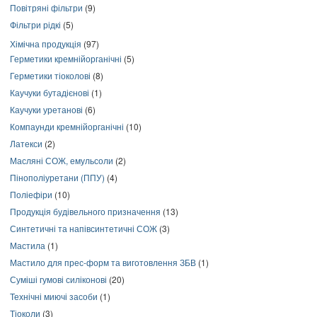
Повітряні фільтри
(9)
Фільтри рідкі
(5)
Хімічна продукція
(97)
Герметики кремнійорганічні
(5)
Герметики тіоколові
(8)
Каучуки бутадієнові
(1)
Каучуки уретанові
(6)
Компаунди кремнійорганічні
(10)
Латекси
(2)
Масляні СОЖ, емульсоли
(2)
Пінополіуретани (ППУ)
(4)
Поліефіри
(10)
Продукція будівельного призначення
(13)
Синтетичні та напівсинтетичні СОЖ
(3)
Мастила
(1)
Мастило для прес-форм та виготовлення ЗБВ
(1)
Суміші гумові силіконові
(20)
Технічні миючі засоби
(1)
Тіоколи
(3)