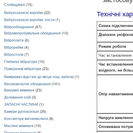
Сповіщувачі
(15)
Вибухозахисні коробки
(22)
Технічні ха
Вибухозахисні коробки, пости
(1)
Схема підключен
Віброобладнання
(67)
Вібровипробувальне обладнання
(13)
Діапазон уніфіко
Віброплити
(6)
Режим роботи
Віброрейки
(4)
Вібростоли
(7)
Час встановлення 
Глибинні вібратори
(10)
Час встановлення
Поверхневі вібратори
(23)
вхідного, не біль
Вимірювач відстані до місця пош. кабелю
(1)
Високовольтне обладнання
(141)
Вакуумні вимикачі
(23)
Опір навантаженн
Доливання олій
(3)
ЗАПАСНІ ЧАСТИНИ
(1)
Камери дугогасильні
(26)
Напруга живленн
Контактори високовольтні
(8)
Масляні вимикачі
(10)
Споживана потужн
Приводи вимикачів
(5)