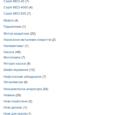
Серія МЕО-40
(7)
Серія МЕО-4000
(4)
Серія МЕО-630
(7)
Муфти
(4)
Підшипники
(1)
Мотор-редуктори
(22)
Нанесення металевих покриттів
(2)
Напівавтомат
(1)
Насоси
(49)
Мотопомпи
(7)
Роторні насоси
(9)
Шафи керування
(12)
Нафтогазове обладнання
(7)
Октанометри
(6)
Низьковольтна апаратура
(34)
Новини
(29)
Ножі гільйотинні
(2)
Ножі дискові.
(1)
Ножі для пресів
(1)