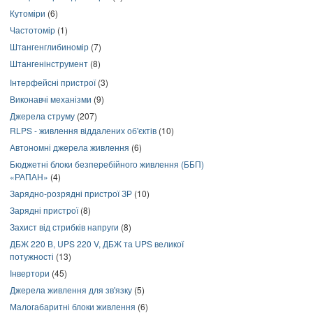
Кутоміри
(6)
Частотомір
(1)
Штангенглибиномір
(7)
Штангенінструмент
(8)
Інтерфейсні пристрої
(3)
Виконавчі механізми
(9)
Джерела струму
(207)
RLPS - живлення віддалених об'єктів
(10)
Автономні джерела живлення
(6)
Бюджетні блоки безперебійного живлення (ББП)
«РАПАН»
(4)
Зарядно-розрядні пристрої ЗР
(10)
Зарядні пристрої
(8)
Захист від стрибків напруги
(8)
ДБЖ 220 В, UPS 220 V, ДБЖ та UPS великої
потужності
(13)
Інвертори
(45)
Джерела живлення для зв'язку
(5)
Малогабаритні блоки живлення
(6)