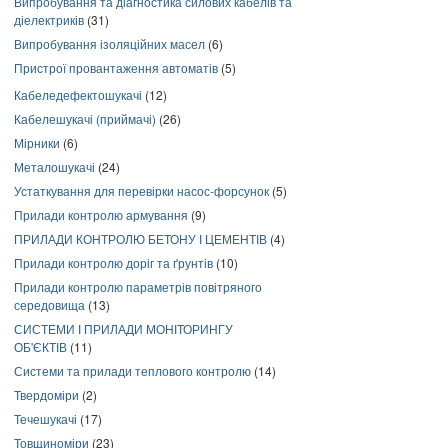
Випробування та діагностика силових кабелів та
діелектриків
(31)
Випробування ізоляційних масел
(6)
Пристрої провантаження автоматів
(5)
Кабеледефектошукачі
(12)
Кабелешукачі (приймачі)
(26)
Мірники
(6)
Металошукачі
(24)
Устаткування для перевірки насос-форсунок
(5)
Прилади контролю армування
(9)
ПРИЛАДИ КОНТРОЛЮ БЕТОНУ І ЦЕМЕНТІВ
(4)
Прилади контролю доріг та ґрунтів
(10)
Прилади контролю параметрів повітряного
середовища
(13)
СИСТЕМИ І ПРИЛАДИ МОНІТОРИНГУ
ОБ'ЄКТІВ
(11)
Системи та прилади теплового контролю
(14)
Твердоміри
(2)
Течешукачі
(17)
Товщиноміри
(23)