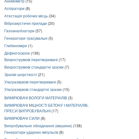
Анемометр
(15)
Аспіратори
(8)
Атестація робочих місць
(34)
Віброакустичні прилади
(20)
Газоаналізатори
(57)
Генератори трасувальні
(5)
Глибиноміри
(1)
Дефектоскопи
(136)
Вихрострумові перетворювачі
(17)
Вихрострумові стандартні зразки
(7)
Зразки шорсткості
(21)
Ультразвукові перетворювачі
(5)
Ультразвукові стандартні зразки
(15)
ВИМІРЮВАЧІ ВОЛОГИ МАТЕРІАЛІВ
(3)
ВИМІРЮВАЧІ МІЦНОСТІ БЕТОНУ І МАТЕРІАЛІВ,
ПРЕСИ ВИПРОБУВАЛЬНІ
(17)
ВИМІРЮВАЧІ СИЛИ
(8)
Випробувальне обладнання (машини)
(138)
Генератори ударних імпульсів
(8)