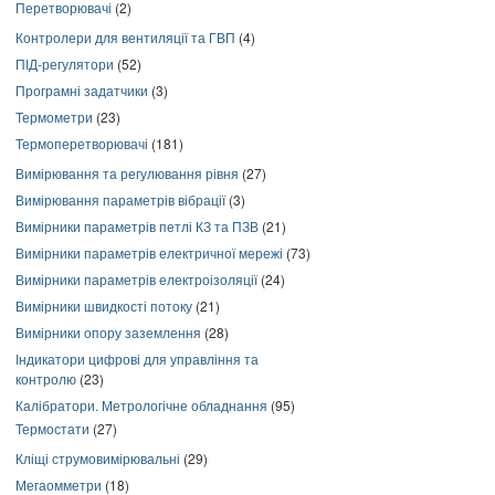
Перетворювачі
(2)
Контролери для вентиляції та ГВП
(4)
ПІД-регулятори
(52)
Програмні задатчики
(3)
Термометри
(23)
Термоперетворювачі
(181)
Вимірювання та регулювання рівня
(27)
Вимірювання параметрів вібрації
(3)
Вимірники параметрів петлі КЗ та ПЗВ
(21)
Вимірники параметрів електричної мережі
(73)
Вимірники параметрів електроізоляції
(24)
Вимірники швидкості потоку
(21)
Вимірники опору заземлення
(28)
Індикатори цифрові для управління та
контролю
(23)
Калібратори. Метрологічне обладнання
(95)
Термостати
(27)
Кліщі струмовимірювальні
(29)
Мегаомметри
(18)