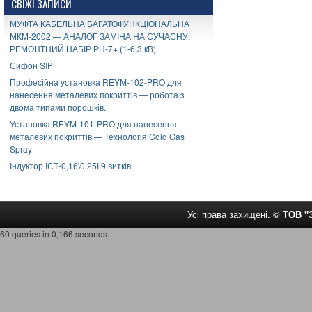
СВІЖІ ЗАПИСИ
МУФТА КАБЕЛЬНА БАГАТОФУНКЦІОНАЛЬНА
МКМ-2002 — АНАЛОГ ЗАМІНА НА СУЧАСНУ:
РЕМОНТНИЙ НАБІР РН-7+ (1-6,3 кВ)
Сифон SIP
Професійна установка REYM-102-PRO для
нанесення металевих покриттів — робота з
двома типами порошків.
Установка REYM-101-PRO для нанесення
металевих покриттів — Технологія Cold Gas
Spray
Індуктор ІСТ-0,16\0,25І 9 витків
Усі права захищені. ©
ТОВ 
60 queries in 0,166 seconds.