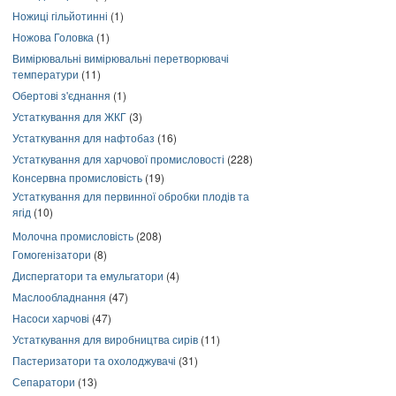
Ножиці гільйотинні
(1)
Ножова Головка
(1)
Вимірювальні вимірювальні перетворювачі
температури
(11)
Обертові з'єднання
(1)
Устаткування для ЖКГ
(3)
Устаткування для нафтобаз
(16)
Устаткування для харчової промисловості
(228)
Консервна промисловість
(19)
Устаткування для первинної обробки плодів та
ягід
(10)
Молочна промисловість
(208)
Гомогенізатори
(8)
Диспергатори та емульгатори
(4)
Маслообладнання
(47)
Насоси харчові
(47)
Устаткування для виробництва сирів
(11)
Пастеризатори та охолоджувачі
(31)
Сепаратори
(13)