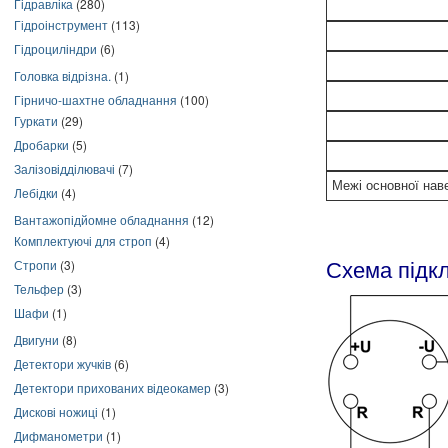
Гідравліка
(280)
Гідроінструмент
(113)
Гідроциліндри
(6)
Головка відрізна.
(1)
Гірничо-шахтне обладнання
(100)
Гуркати
(29)
Дробарки
(5)
Залізовідділювачі
(7)
Межі основної нав
Лебідки
(4)
Вантажопідйомне обладнання
(12)
Комплектуючі для строп
(4)
Стропи
(3)
Схема підк
Тельфер
(3)
Шафи
(1)
Двигуни
(8)
Детектори жучків
(6)
Детектори прихованих відеокамер
(3)
Дискові ножиці
(1)
Дифманометри
(1)