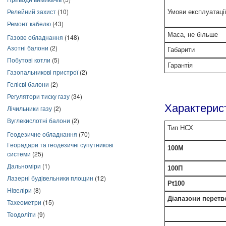
Релейний захист
(10)
Умови експлуатаці
Ремонт кабелю
(43)
Маса, не більше
Газове обладнання
(148)
Азотні балони
(2)
Габарити
Побутові котли
(5)
Гарантія
Газопальникові пристрої
(2)
Гелієві балони
(2)
Регулятори тиску газу
(34)
Характерис
Лічильники газу
(2)
Вуглекислотні балони
(2)
Тип НСХ
Геодезичне обладнання
(70)
Георадари та геодезичні супутникові
100М
системи
(25)
Дальноміри
(1)
100П
Лазерні будівельники площин
(12)
Pt100
Нівеліри
(8)
Діапазони перетв
Тахеометри
(15)
Теодоліти
(9)