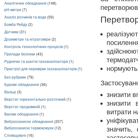
Аналітичне обладнання
(148)
перетворюва
pH-метри
(7)
Аналіз розчинів та води
(59)
Перетво
Бомба Рейду
(2)
Датчики
(31)
реалізую
Дозиметри та нітратоміри
(2)
посилення
Контроль технологічних процесів
(1)
здійсню
Прилади безпеки
(43)
термодатч
Рудничні та шахтні газоаналізатори
(1)
нормують 
Пристрої для перевірки газоаналізаторів
(1)
Без рубрики
(79)
Застосуван
Бурове обладнання
(36)
Вальці
(3)
знизити в
Верстат горизонтально-розточний
(1)
знизити 
Верстат продовжній
(1)
витрати н
Вагове обладнання
(1)
уніфікув
Вибухозахисне обладнання
(207)
Вибухозахисні термокожухи
(12)
значить,
Сповіщувачі
(16)
застосову