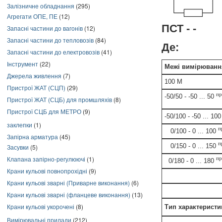
Залізничне обладнання
(295)
Агрегати ОПЕ, ПЕ
(12)
ПСТ - -
Запасні частини до вагонів
(12)
Запасні частини до тепловозів
(84)
Де:
Запасні частини до електровозів
(41)
Інструмент
(22)
Межі вимірюванн
Джерела живлення
(7)
100 М
Пристрої ЖАТ (СЦП)
(29)
пр
-50/50 - -50 ... 50
Пристрої ЖАТ (СЦБ) для промшляхів
(8)
Пристрої СЦБ для МЕТРО
(9)
-50/100 - -50 ... 10
заклепки
(1)
п
0/100 - 0 ... 100
Запірна арматура
(45)
п
0/150 - 0 ... 150
Засувки
(5)
Клапана запірно-регулюючі
(1)
пр
0/180 - 0 ... 180
Крани кульові повнопрохідні
(9)
Крани кульові зварні (Приварне виконання)
(6)
Крани кульові зварні (фланцеве виконання)
(13)
Крани кульові укорочені
(8)
Тип характеристи
Вимірювальні прилади
(212)