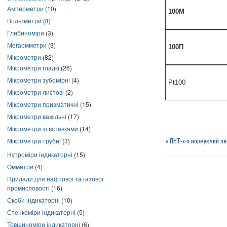
Амперметри
(10)
100М
Вольтметри
(8)
Глибиноміри
(3)
Мегаомметри
(3)
100П
Мікрометри
(82)
Мікрометри гладкі
(26)
Мікрометри зубомірні
(4)
Pt100
Мікрометри листові
(2)
Мікрометри призматичні
(15)
Мікрометри важільні
(17)
Мікрометри зі вставками
(14)
Мікрометри трубні
(3)
«
ПНТ-х-х нормуючий пе
Нутроміри індикаторні
(15)
Омметри
(4)
Прилади для нафтової та газової
промисловості
(16)
Скоби індикаторні
(10)
Стенкоміри індикаторні
(5)
Товщиноміри індикаторні
(6)