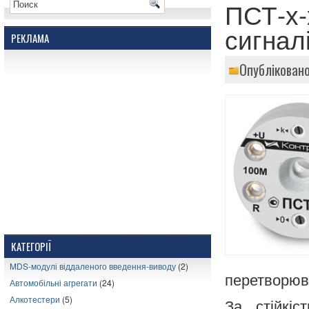
ПСТ-х-
сигнал
РЕКЛАМА
Опубліковано
КАТЕГОРІЇ
MDS-модулі віддаленого введення-виводу
(2)
перетворюв
Автомобільні агрегати
(24)
Алкотестери
(5)
За стійкіс