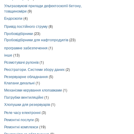
Ультразвукові прилади дефектоскопії бетону,
товщиноміри
(9)
Ендоскопи
(4)
Привід постійного струму
(8)
Пробовідбірники
(23)
Пробовідбірники для нафтопродуктів
(23)
програмне забезпечення
(1)
інше
(13)
Розмотувачі рулонів
(1)
Реєстратори. Системи збору даних
(2)
Резервуарне обладнання
(5)
Клапани дихальні
(1)
Механізми керування хлопавками
(1)
Патрубки вентиляційні
(1)
Хлопушки для резервуарів
(1)
Реле часу електронні
(3)
Ремонтні послуги
(3)
Ремонтні комплекси
(19)
Рентгенівське обладнання
(9)