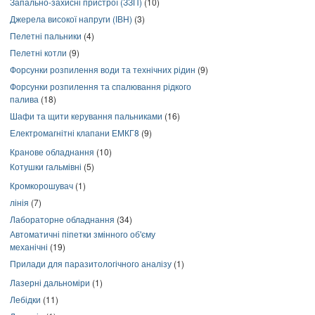
Запально-захисні пристрої (ЗЗП)
(10)
Джерела високої напруги (ІВН)
(3)
Пелетні пальники
(4)
Пелетні котли
(9)
Форсунки розпилення води та технічних рідин
(9)
Форсунки розпилення та спалювання рідкого
палива
(18)
Шафи та щити керування пальниками
(16)
Електромагнітні клапани ЕМКГ8
(9)
Кранове обладнання
(10)
Котушки гальмівні
(5)
Кромкорошувач
(1)
лінія
(7)
Лабораторне обладнання
(34)
Автоматичні піпетки змінного об'єму
механічні
(19)
Прилади для паразитологічного аналізу
(1)
Лазерні дальноміри
(1)
Лебідки
(11)