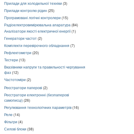
Прилади для холодильної техніки
(3)
Прилади контролю рідин
(25)
Програмовані логічні контролери
(15)
Радіоелектровимірювальна апаратура
(84)
Аналізатори якості електричної енергії
(1)
Генератори частот
(2)
Комплекти перевірочного обладнання
(7)
Рефлектометри
(20)
Тестери
(13)
Вказівники напруги та правильності чергування
фаз
(12)
Частотоміри
(2)
Реєстратори паперові
(2)
Реєстратори електронні (безпаперові
самописці)
(26)
Регулювання технологічних параметрів
(16)
Реле
(14)
Фільтри
(4)
Силові блоки
(38)