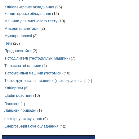
Хлібопекарське обладнання
(95)
Кондитерське обладнання
(12)
Машини для листкового тесту
(10)
Міксери планетарні
(2)
Мукопросіювачі
(2)
Печі
(26)
Предрасстойки
(2)
Тістоділителі (тестоділільні машини)
(7)
Тістозакатні машини
(4)
Тістомісильні машини (тістоміси)
(10)
Тістоокруглювальні машини (тістоокруглювачі)
(4)
Хліборізки
(3)
Шафи розстійні
(10)
Ланцюги
(1)
Ланцюги приводні
(1)
електроустаткування
(9)
Енергозберігаюче обладнання
(12)