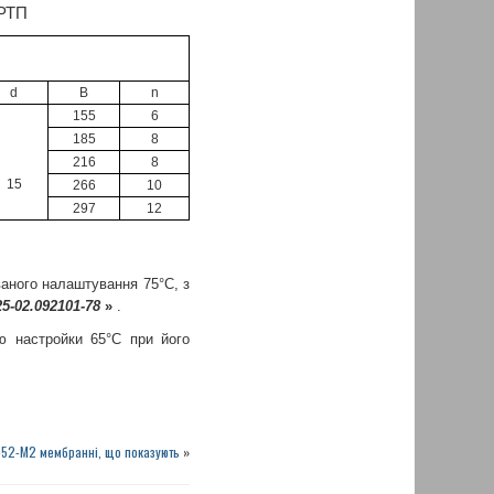
d
B
n
155
6
185
8
216
8
15
266
10
297
12
аного налаштування 75°С, з
5-02.092101-78
»
.
ю настройки 65°С при його
52-М2 мембранні, що показують
»