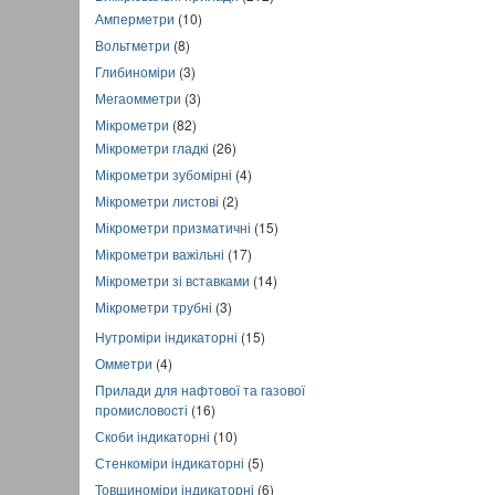
Амперметри
(10)
Вольтметри
(8)
Глибиноміри
(3)
Мегаомметри
(3)
Мікрометри
(82)
Мікрометри гладкі
(26)
Мікрометри зубомірні
(4)
Мікрометри листові
(2)
Мікрометри призматичні
(15)
Мікрометри важільні
(17)
Мікрометри зі вставками
(14)
Мікрометри трубні
(3)
Нутроміри індикаторні
(15)
Омметри
(4)
Прилади для нафтової та газової
промисловості
(16)
Скоби індикаторні
(10)
Стенкоміри індикаторні
(5)
Товщиноміри індикаторні
(6)