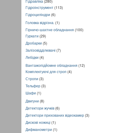
Гідравліка
(280)
Гідроінструмент
(113)
Гідроциліндри
(6)
Головка відрізна.
(1)
Гірничо-шахтне обладнання
(100)
Гуркати
(29)
Дробарки
(5)
Залізовідділювачі
(7)
Лебідки
(4)
Вантажопідйомне обладнання
(12)
Комплектуючі для строп
(4)
Стропи
(3)
Тельфер
(3)
Шафи
(1)
Двигуни
(8)
Детектори жучків
(6)
Детектори прихованих відеокамер
(3)
Дискові ножиці
(1)
Дифманометри
(1)