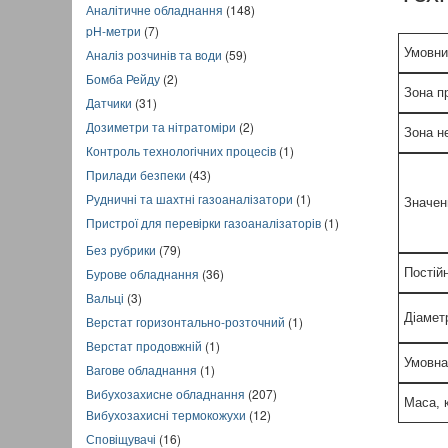
Аналітичне обладнання
(148)
pH-метри
(7)
Умовни
Аналіз розчинів та води
(59)
Бомба Рейду
(2)
Зона п
Датчики
(31)
Дозиметри та нітратоміри
(2)
Зона н
Контроль технологічних процесів
(1)
Прилади безпеки
(43)
Рудничні та шахтні газоаналізатори
(1)
Значен
Пристрої для перевірки газоаналізаторів
(1)
Без рубрики
(79)
Постійн
Бурове обладнання
(36)
Вальці
(3)
Діамет
Верстат горизонтально-розточний
(1)
Верстат продовжній
(1)
Умовна
Вагове обладнання
(1)
Вибухозахисне обладнання
(207)
Маса, к
Вибухозахисні термокожухи
(12)
Сповіщувачі
(16)