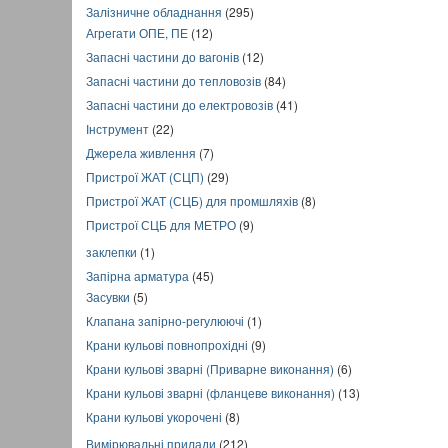
Залізничне обладнання
(295)
Агрегати ОПЕ, ПЕ
(12)
Запасні частини до вагонів
(12)
Запасні частини до тепловозів
(84)
Запасні частини до електровозів
(41)
Інструмент
(22)
Джерела живлення
(7)
Пристрої ЖАТ (СЦП)
(29)
Пристрої ЖАТ (СЦБ) для промшляхів
(8)
Пристрої СЦБ для МЕТРО
(9)
заклепки
(1)
Запірна арматура
(45)
Засувки
(5)
Клапана запірно-регулюючі
(1)
Крани кульові повнопрохідні
(9)
Крани кульові зварні (Приварне виконання)
(6)
Крани кульові зварні (фланцеве виконання)
(13)
Крани кульові укорочені
(8)
Вимірювальні прилади
(212)