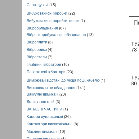
Сповіщувачі
(15)
Вибухозахисні коробки
(22)
Вибухозахисні коробки, пости
(1)
П
Віброобладнання
(67)
Вібровипробувальне обладнання
(13)
Віброплити
(6)
ТУ2
Віброрейки
(4)
78
Вібростоли
(7)
Глибинні вібратори
(10)
Поверхневі вібратори
(23)
ТУ2
Вимірювач відстані до місця пош. кабелю
(1)
80
Високовольтне обладнання
(141)
Вакуумні вимикачі
(23)
Доливання олій
(3)
ЗАПАСНІ ЧАСТИНИ
(1)
Камери дугогасильні
(26)
Контактори високовольтні
(8)
Масляні вимикачі
(10)
Приводи вимикачів
(5)