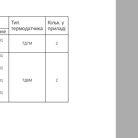
Тип
Кільк. у
термодатчика
приладі
чне
81
ТД7М
2
2
81
5
81
6
81
ТД8М
2
7
81
8