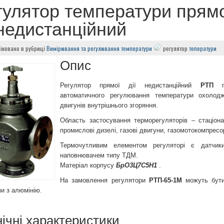
гулятор температури прямо
недистанційний
іковано в рубриці
Вимірювання та регулювання температури
регулятор
теператури
Опис
Регулятор прямої дії недистанційний
РТП
пр
автоматичного регулювання температури охолодж
двигунів внутрішнього згоряння.
Область застосування терморегуляторів – стаціонар
промислові дизелі, газові двигуни, газомотокомпресо
Термочутливим елементом регуляторі є датчик
наповнювачем типу ТДМ.
Матеріал корпусу
БрО3Ц7С5Н1
.
На замовлення регулятори
РТП-65-1М
можуть бути
и з алюмінію.
нічні характеристики