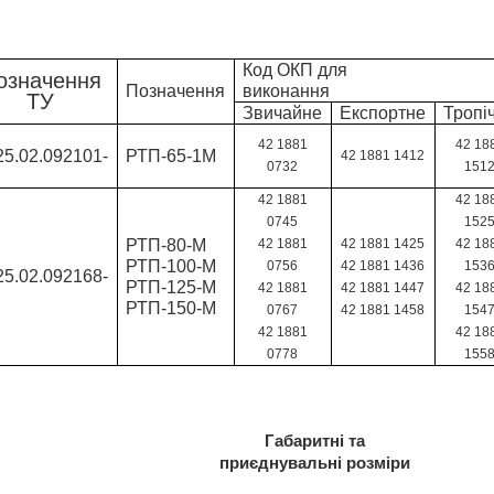
Код ОКП для
означення
Позначення
виконання
ТУ
Звичайне
Експортне
Тропі
42 1881
42 18
5.02.092101-
РТП-65-1М
42 1881 1412
0732
151
42 1881
42 18
0745
152
РТП-80-М
42 1881
42 1881 1425
42 18
РТП-100-М
0756
42 1881 1436
153
5.02.092168-
РТП-125-М
42 1881
42 1881 1447
42 18
РТП-150-М
0767
42 1881 1458
154
42 1881
42 18
0778
155
Габаритні та
приєднувальні розміри