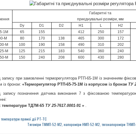
Габаритні та
чення
приєднувальні розміри, мм
Dy
D1
D2
H1
L
H2
5-1М
65
155
412
250
157
80-М
80
170
138
465
300
172
00-М
100
190
158
490
310
202
25-М
125
215
183
540
360
240
50-М
150
240
208
600
430
280
 запису при замовленні терморегулятора РТП-65-1М із значенням фіксов
м із бронзи:
«Терморегулятор РТП-65-75-1М із корпусом із бронзи
ТУ 2
 запису позначення датчика виконання 7 з фіксованою температуро
нні:
к температури ТД7М-65
ТУ 25-7617.0001-91
»
.
р
температури прямої дії РТ-ТС
Тягоміри ТММП-52-М2, напороміри НМП-52-М2, тягонапороміри ТНМП-