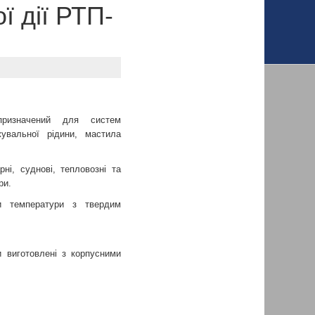
ї дії РТП-
изначений для систем
увальної рідини, мастила
ні, суднові, тепловозні та
ри.
и температури з твердим
 виготовлені з корпусними