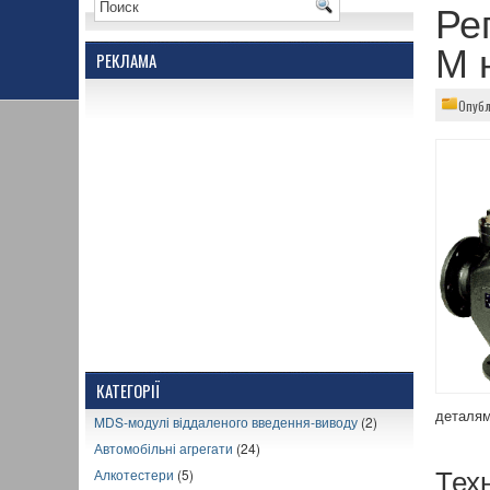
Ре
М 
РЕКЛАМА
Опубл
КАТЕГОРІЇ
деталям
MDS-модулі віддаленого введення-виводу
(2)
Автомобільні агрегати
(24)
Алкотестери
(5)
Тех