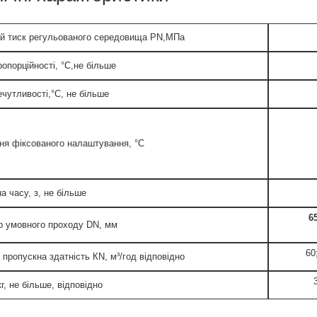
й тиск регульованого середовища PN,МПа
ропорційності, °C,не більше
ечутливості,°C, не більше
ня фіксованого налаштування, °C
а часу, з, не більше
65
р умовного проходу DN, мм
60
 пропускна здатність КN, м³/год відповідно
г, не більше, відповідно