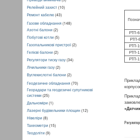
Релейний захист
(10)
Ремонт кабелю
(43)
Позна
Газове обладнання
(148)
Азотні балони
(2)
РТП-6
Побутові котли
(5)
РТП-
Газопальникові пристрої
(2)
РТП-1
Гелієві балони
(2)
РТП-1
РТП-1
Регулятори тиску газу
(34)
Лічильники газу
(2)
Вуглекислотні балони
(2)
Приклад
Геодезичне обладнання
(70)
корпусо
Георадари та геодезичні супутникові
системи
(25)
Приклад
Дальноміри
(1)
замовле
«Датчи
Лазерні будівельники площин
(12)
Нівеліри
(8)
Регулято
Тахеометри
(15)
Теодоліти
(9)