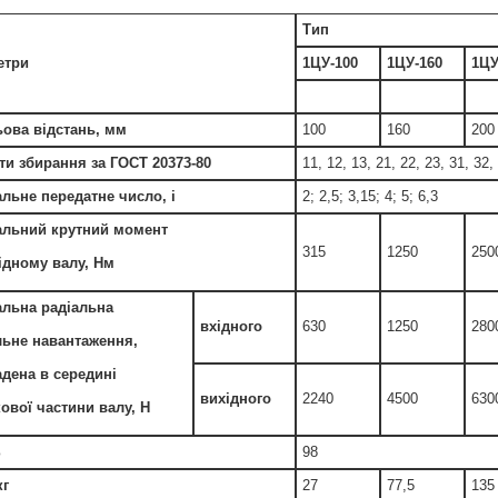
Тип
етри
1ЦУ-100
1ЦУ-160
1ЦУ
ова відстань, мм
100
160
200
ти збирання за ГОСТ 20373-80
11, 12, 13, 21, 22, 23, 31, 32,
льне передатне число,
i
2; 2,5; 3,15; 4; 5; 6,3
альний крутний момент
315
1250
250
ідному валу, Нм
льна радіальна
вхідного
630
1250
280
ьне навантаження,
дена в середині
вихідного
2240
4500
630
ової частини валу, Н
%
98
кг
27
77,5
135