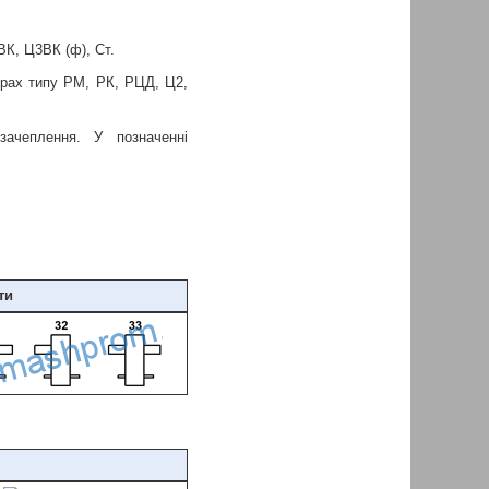
К, Ц3ВК (ф), Ст.
орах типу РМ, РК, РЦД, Ц2,
ачеплення. У позначенні
ти