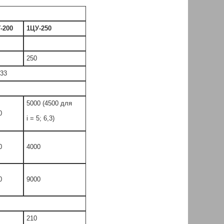
-200
1ЦУ-250
250
 33
5000 (4500 для
0
i = 5; 6,3)
0
4000
0
9000
210