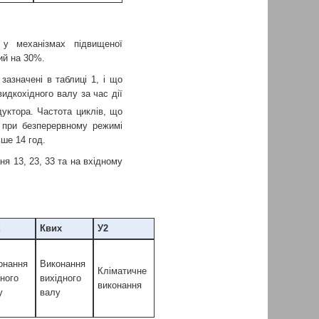
 у механізмах підвищеної
ий на 30%.
азначені в таблиці 1, і що
идкохідного валу за час дії
уктора. Частота циклів, що
 при безперервному режимі
ше 14 год.
я 13, 23, 33 та на вхідному
Х
Квих
У2
онання
Виконання
Кліматичне
дного
вихідного
виконання
у
валу