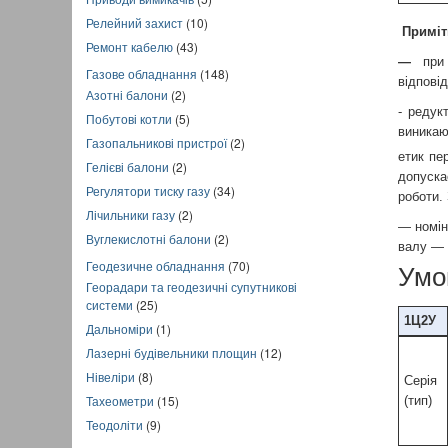
Релейний захист
(10)
Приміт
Ремонт кабелю
(43)
—
при 
Газове обладнання
(148)
відпові
Азотні балони
(2)
- редук
Побутові котли
(5)
виникаю
Газопальникові пристрої
(2)
етик пе
Гелієві балони
(2)
допуска
Регулятори тиску газу
(34)
роботи.
Лічильники газу
(2)
— номін
Вуглекислотні балони
(2)
валу — 
Геодезичне обладнання
(70)
Умо
Георадари та геодезичні супутникові
системи
(25)
1Ц2У
Дальноміри
(1)
Лазерні будівельники площин
(12)
Нівеліри
(8)
Серія
Тахеометри
(15)
(тип)
Теодоліти
(9)