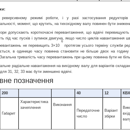
ки:
реверсивному режимі роботи, і у разі застосування редукторів
дальності, момент, що крутить, на тихохідному валу повинен бути знижен
тори допускають короткочасні перевантаження, що вдвічі перевищують з
ть під час пусків і зупинок двигуна, якщо число циклів навантаження шв
6
ревантажень не перевищить 3×10
протягом усього терміну служби ред
ється, в одиницю часу повинна становити не більше двох на годину
 Загальна тривалість часу перевантажень при цьому повинна бути не біль
альне радіальне навантаження на вихідному валу для варіантів складанн
для 31, 32, 33 має бути зменшено вдвічі.
вне позначення
200
40
12
КВ
Характеристика
Виконання
зачеплення
Вик
Передаточне
Варіант
Габарит
вхі
число
збірки
вал