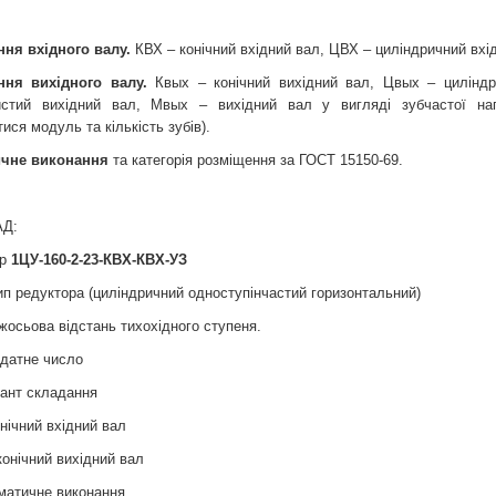
ня вхідного валу.
КВХ – конічний вхідний вал, ЦВХ – циліндричний вхі
ння вихідного валу.
Квых – конічний вихідний вал, Цвых – циліндр
истий вихідний вал, Мвых – вихідний вал у вигляді зубчастої на
ися модуль та кількість зубів).
ичне виконання
та категорія розміщення за ГОСТ 15150-69.
Д:
ор
1ЦУ-160-2-23-КВХ-КВХ-УЗ
ип редуктора (циліндричний одноступінчастий горизонтальний)
іжосьова відстань тихохідного ступеня.
едатне число
ріант складання
онічний вхідний вал
конічний вихідний вал
іматичне виконання