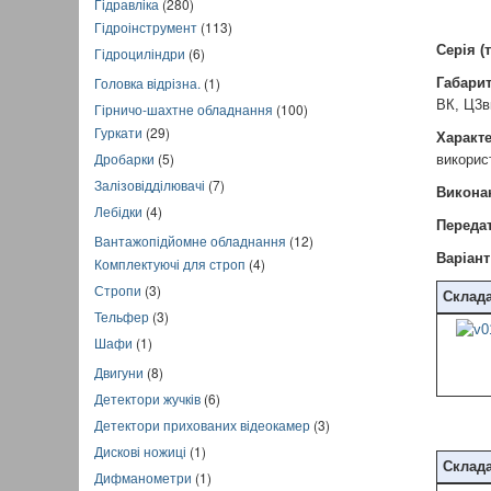
Гідравліка
(280)
Гідроінструмент
(113)
Серія (т
Гідроциліндри
(6)
Головка відрізна.
(1)
Габарит
ВК, Ц3в
Гірничо-шахтне обладнання
(100)
Гуркати
(29)
Характ
Дробарки
(5)
викорис
Залізовідділювачі
(7)
Викона
Лебідки
(4)
Передат
Вантажопідйомне обладнання
(12)
Варіант
Комплектуючі для строп
(4)
Стропи
(3)
Склада
Тельфер
(3)
Шафи
(1)
Двигуни
(8)
Детектори жучків
(6)
Детектори прихованих відеокамер
(3)
Дискові ножиці
(1)
Склада
Дифманометри
(1)