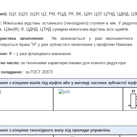
ип):
1ЦУ, 1Ц2У, 1Ц3У, Ц2, РМ, РЦД, РК, ВК, Ц2Н, Ц2У, ЦТНД, ЦДНД, Ц3В
:
Міжосьова відстань останнього (тихохідного) ступеня в мм. У редукт
к, Ц3вк(Ф), В, ЦДНД, ЦТНД сумарна міжосьова відстань всіх щаблів.
еристика зачеплення:
Не зазначається у разі евольвентного з
товується буква "Н" у разі зубчастого зачеплення з профілем Новікова.
ння:
Ф – у разі фланцевого виконання.
не число:
за технічними характеристиками для кожного редуктора
 складання
: за ГОСТ 20373
ння з кінцями валів під муфти або у вигляді частини зубчастої муф
ння з кінцями тихохідного валу під прилади управлінь