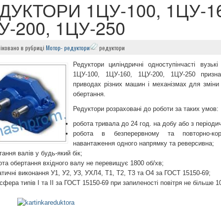
ДУКТОРИ 1ЦУ-100, 1ЦУ-1
У-200, 1ЦУ-250
іковано в рубриці
Мотор-
редуктори
редуктори
Редуктори циліндричні одноступінчасті вузькі 
1ЦУ-100, 1ЦУ-160, 1ЦУ-200, 1ЦУ-250 призн
приводах різних машин і механізмах для зміни 
обертання.
Редуктори розраховані до роботи за таких умов:
робота тривала до 24 год. на добу або з період
робота в безперервному та повторно-кор
навантаження одного напрямку та реверсивна;
тання валів у будь-який бік;
ота обертання вхідного валу не перевищує 1800 об/хв;
атичні виконання У1, У2, У3, УХЛ4, Т1, Т2, Т3 та О4 за ГОСТ 15150-69;
сфера типів I та II за ГОСТ 15150-69 при запиленості повітря не більше 1