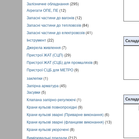
Залізничне обладнання
(295)
Агрегати ОПЕ, ПЕ
(12)
Запасні частини до вагонів
(12)
Запасні частини до тепловозів
(84)
Запасні частини до електровозів
(41)
Інструмент
(22)
Склад
Джерела живлення
(7)
Пристрої ЖАТ (СЦП)
(29)
Пристрої ЖАТ (СЦБ) для промшляхів
(8)
Пристрої СЦБ для МЕТРО
(9)
заклепки
(1)
Запірна арматура
(45)
Засувки
(5)
Склад
Клапана запірно-регулюючі
(1)
Крани кульові повнопрохідні
(9)
Крани кульові зварні (Приварне виконання)
(6)
Крани кульові зварні (фланцеве виконання)
(13)
Крани кульові укорочені
(8)
Вимірювальні прилади
(212)