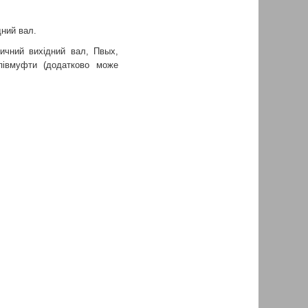
дний вал.
ичний вихідний вал, Пвых,
півмуфти (додатково може