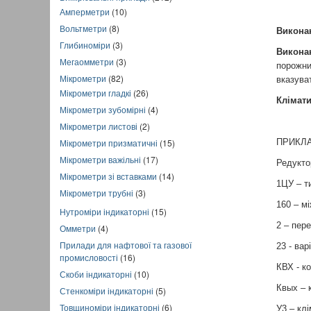
Амперметри
(10)
Вольтметри
(8)
Виконан
Глибиноміри
(3)
Викона
Мегаомметри
(3)
порожн
Мікрометри
(82)
вказуват
Мікрометри гладкі
(26)
Клімат
Мікрометри зубомірні
(4)
Мікрометри листові
(2)
Мікрометри призматичні
(15)
ПРИКЛА
Мікрометри важільні
(17)
Редукт
Мікрометри зі вставками
(14)
1ЦУ – т
Мікрометри трубні
(3)
160 – м
Нутроміри індикаторні
(15)
2 – пер
Омметри
(4)
Прилади для нафтової та газової
23 - ва
промисловості
(16)
КВХ - к
Скоби індикаторні
(10)
Квых – 
Стенкоміри індикаторні
(5)
Товщиноміри індикаторні
(6)
У3 – кл