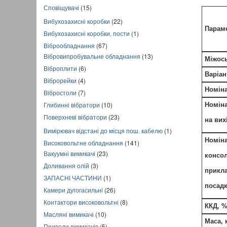
Сповіщувачі
(15)
Вибухозахисні коробки
(22)
Парам
Вибухозахисні коробки, пости
(1)
Віброобладнання
(67)
Вібровипробувальне обладнання
(13)
Міжось
Віброплити
(6)
Варіан
Віброрейки
(4)
Номіна
Вібростоли
(7)
Глибинні вібратори
(10)
Номін
Поверхневі вібратори
(23)
на вих
Вимірювач відстані до місця пош. кабелю
(1)
Номіна
Високовольтне обладнання
(141)
Вакуумні вимикачі
(23)
консол
Доливання олій
(3)
прикла
ЗАПАСНІ ЧАСТИНИ
(1)
посадк
Камери дугогасильні
(26)
Контактори високовольтні
(8)
ККД, 
Масляні вимикачі
(10)
Маса, 
Приводи вимикачів
(5)