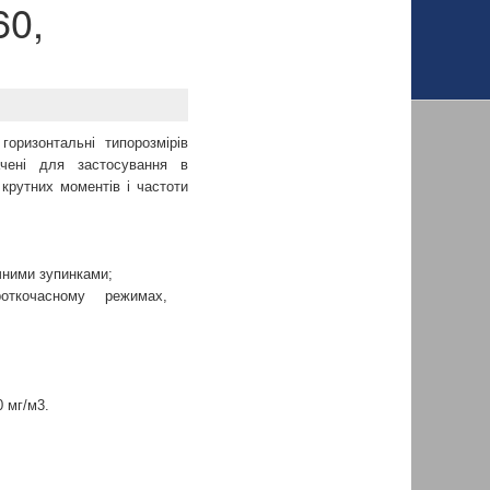
60,
горизонтальні типорозмірів
ачені для застосування в
крутних моментів і частоти
ичними зупинками;
откочасному режимах,
0 мг/м3.