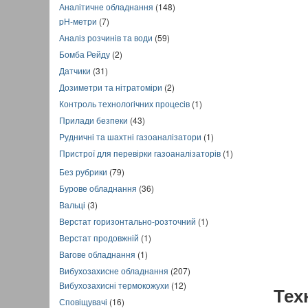
Аналітичне обладнання
(148)
pH-метри
(7)
Аналіз розчинів та води
(59)
Бомба Рейду
(2)
Датчики
(31)
Дозиметри та нітратоміри
(2)
Контроль технологічних процесів
(1)
Прилади безпеки
(43)
Рудничні та шахтні газоаналізатори
(1)
Пристрої для перевірки газоаналізаторів
(1)
Без рубрики
(79)
Бурове обладнання
(36)
Вальці
(3)
Верстат горизонтально-розточний
(1)
Верстат продовжній
(1)
Вагове обладнання
(1)
Вибухозахисне обладнання
(207)
Вибухозахисні термокожухи
(12)
Тех
Сповіщувачі
(16)