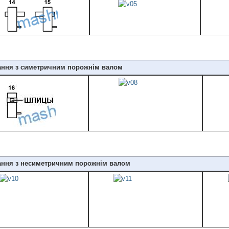
ання з симетричним порожнім валом
ання з несиметричним порожнім валом