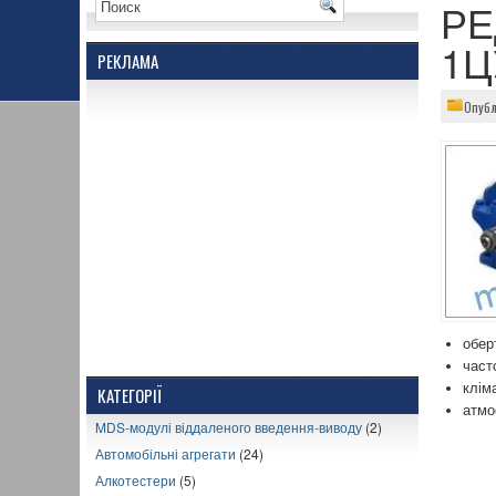
РЕ
1Ц
РЕКЛАМА
Опубл
обер
част
клім
КАТЕГОРІЇ
атмо
MDS-модулі віддаленого введення-виводу
(2)
Автомобільні агрегати
(24)
Алкотестери
(5)