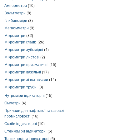
Амперметри
(10)
Вольтметри
(8)
Глибиноміри
(3)
Мегаомметри
(3)
Мікрометри
(82)
Мікрометри гладкі
(26)
Мікрометри зубомірні
(4)
Мікрометри листові
(2)
Мікрометри призматичні
(15)
Мікрометри важільні
(17)
Мікрометри зі вставками
(14)
Мікрометри трубні
(3)
Нутроміри індикаторні
(15)
Омметри
(4)
Прилади для нафтової та газової
промисловості
(16)
Скоби індикаторні
(10)
Стенкоміри індикаторні
(5)
Товщиноміри індикаторні
(6)