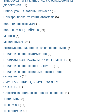
Випробування та діагностика силових кабелів та
діелектриків
(31)
Випробування ізоляційних масел
(6)
Пристрої провантаження автоматів
(5)
Кабеледефектошукачі
(12)
Кабелешукачі (приймачі)
(26)
Мірники
(6)
Металошукачі
(24)
Устаткування для перевірки насос-форсунок
(5)
Прилади контролю армування
(9)
ПРИЛАДИ КОНТРОЛЮ БЕТОНУ І ЦЕМЕНТІВ
(4)
Прилади контролю доріг та ґрунтів
(10)
Прилади контролю параметрів повітряного
середовища
(13)
СИСТЕМИ І ПРИЛАДИ МОНІТОРИНГУ
ОБ'ЄКТІВ
(11)
Системи та прилади теплового контролю
(14)
Твердоміри
(2)
Течешукачі
(17)
Товщиноміри
(23)