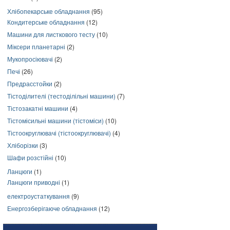
Хлібопекарське обладнання
(95)
Кондитерське обладнання
(12)
Машини для листкового тесту
(10)
Міксери планетарні
(2)
Мукопросіювачі
(2)
Печі
(26)
Предрасстойки
(2)
Тістоділителі (тестоділільні машини)
(7)
Тістозакатні машини
(4)
Тістомісильні машини (тістоміси)
(10)
Тістоокруглювачі (тістоокруглювачі)
(4)
Хліборізки
(3)
Шафи розстійні
(10)
Ланцюги
(1)
Ланцюги приводні
(1)
електроустаткування
(9)
Енергозберігаюче обладнання
(12)