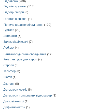
Гідравліка
(280)
Гідроінструмент
(113)
Гідроциліндри
(6)
Головка відрізна.
(1)
Гірничо-шахтне обладнання
(100)
Гуркати
(29)
Дробарки
(5)
Залізовідділювачі
(7)
Лебідки
(4)
Вантажопідйомне обладнання
(12)
Комплектуючі для строп
(4)
Стропи
(3)
Тельфер
(3)
Шафи
(1)
Двигуни
(8)
Детектори жучків
(6)
Детектори прихованих відеокамер
(3)
Дискові ножиці
(1)
Дифманометри
(1)