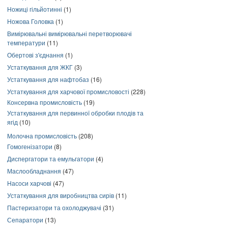
Ножиці гільйотинні
(1)
Ножова Головка
(1)
Вимірювальні вимірювальні перетворювачі
температури
(11)
Обертові з'єднання
(1)
Устаткування для ЖКГ
(3)
Устаткування для нафтобаз
(16)
Устаткування для харчової промисловості
(228)
Консервна промисловість
(19)
Устаткування для первинної обробки плодів та
ягід
(10)
Молочна промисловість
(208)
Гомогенізатори
(8)
Диспергатори та емульгатори
(4)
Маслообладнання
(47)
Насоси харчові
(47)
Устаткування для виробництва сирів
(11)
Пастеризатори та охолоджувачі
(31)
Сепаратори
(13)