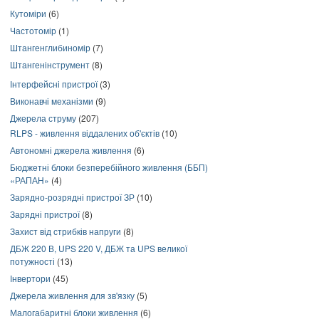
Кутоміри
(6)
Частотомір
(1)
Штангенглибиномір
(7)
Штангенінструмент
(8)
Інтерфейсні пристрої
(3)
Виконавчі механізми
(9)
Джерела струму
(207)
RLPS - живлення віддалених об'єктів
(10)
Автономні джерела живлення
(6)
Бюджетні блоки безперебійного живлення (ББП)
«РАПАН»
(4)
Зарядно-розрядні пристрої ЗР
(10)
Зарядні пристрої
(8)
Захист від стрибків напруги
(8)
ДБЖ 220 В, UPS 220 V, ДБЖ та UPS великої
потужності
(13)
Інвертори
(45)
Джерела живлення для зв'язку
(5)
Малогабаритні блоки живлення
(6)