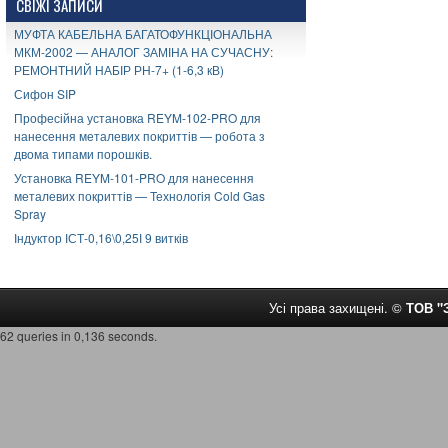
СВІЖІ ЗАПИСИ
МУФТА КАБЕЛЬНА БАГАТОФУНКЦІОНАЛЬНА
МКМ-2002 — АНАЛОГ ЗАМІНА НА СУЧАСНУ:
РЕМОНТНИЙ НАБІР РН-7+ (1-6,3 кВ)
Сифон SIP
Професійна установка REYM-102-PRO для
нанесення металевих покриттів — робота з
двома типами порошків.
Установка REYM-101-PRO для нанесення
металевих покриттів — Технологія Cold Gas
Spray
Індуктор ІСТ-0,16\0,25І 9 витків
Усі права захищені. ©
ТОВ 
62 queries in 0,136 seconds.