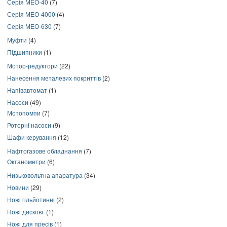
Серія МЕО-40
(7)
Серія МЕО-4000
(4)
Серія МЕО-630
(7)
Муфти
(4)
Підшипники
(1)
Мотор-редуктори
(22)
Нанесення металевих покриттів
(2)
Напівавтомат
(1)
Насоси
(49)
Мотопомпи
(7)
Роторні насоси
(9)
Шафи керування
(12)
Нафтогазове обладнання
(7)
Октанометри
(6)
Низьковольтна апаратура
(34)
Новини
(29)
Ножі гільйотинні
(2)
Ножі дискові.
(1)
Ножі для пресів
(1)