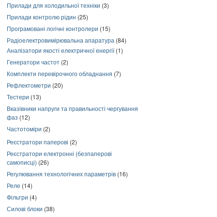
Прилади для холодильної техніки
(3)
Прилади контролю рідин
(25)
Програмовані логічні контролери
(15)
Радіоелектровимірювальна апаратура
(84)
Аналізатори якості електричної енергії
(1)
Генератори частот
(2)
Комплекти перевірочного обладнання
(7)
Рефлектометри
(20)
Тестери
(13)
Вказівники напруги та правильності чергування
фаз
(12)
Частотоміри
(2)
Реєстратори паперові
(2)
Реєстратори електронні (безпаперові
самописці)
(26)
Регулювання технологічних параметрів
(16)
Реле
(14)
Фільтри
(4)
Силові блоки
(38)