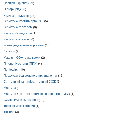
Повітряні фільтри
(9)
Фільтри рідкі
(5)
Хімічна продукція
(97)
Герметики кремнійорганічні
(5)
Герметики тіоколові
(8)
Каучуки бутадієнові
(1)
Каучуки уретанові
(6)
Компаунди кремнійорганічні
(10)
Латекси
(2)
Масляні СОЖ, емульсоли
(2)
Пінополіуретани (ППУ)
(4)
Поліефіри
(10)
Продукція будівельного призначення
(13)
Синтетичні та напівсинтетичні СОЖ
(3)
Мастила
(1)
Мастило для прес-форм та виготовлення ЗБВ
(1)
Суміші гумові силіконові
(20)
Технічні миючі засоби
(1)
Тіоколи
(3)