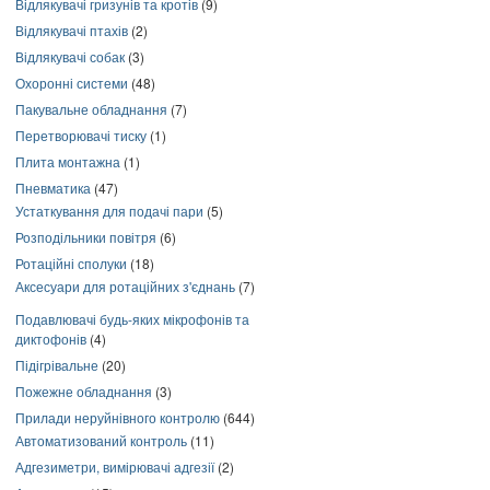
Відлякувачі гризунів та кротів
(9)
Відлякувачі птахів
(2)
Відлякувачі собак
(3)
Охоронні системи
(48)
Пакувальне обладнання
(7)
Перетворювачі тиску
(1)
Плита монтажна
(1)
Пневматика
(47)
Устаткування для подачі пари
(5)
Розподільники повітря
(6)
Ротаційні сполуки
(18)
Аксесуари для ротаційних з'єднань
(7)
Подавлювачі будь-яких мікрофонів та
диктофонів
(4)
Підігрівальне
(20)
Пожежне обладнання
(3)
Прилади неруйнівного контролю
(644)
Автоматизований контроль
(11)
Адгезиметри, вимірювачі адгезії
(2)