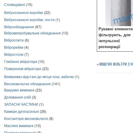
Сповіщувачі
(15)
Вибухозахисні коробки
(22)
Вибухозахисні коробки, пости
(1)
Віброобладнання
(67)
Рукавні елементи
Вібровипробувальне обладнання
(13)
фільтрують, для
Віброплити
(6)
імпульсної
Віброрейки
(4)
регенерації
Вібростоли
(7)
Глибинні вібратори
(10)
«
МІШЕЧНІ ФІЛЬТРИ З 
Поверхневі вібратори
(23)
Вимірювач відстані до місця пош. кабелю
(1)
Високовольтне обладнання
(141)
Вакуумні вимикачі
(23)
Доливання олій
(3)
ЗАПАСНІ ЧАСТИНИ
(1)
Камери дугогасильні
(26)
Контактори високовольтні
(8)
Масляні вимикачі
(10)
Приводи вимикачів
(5)