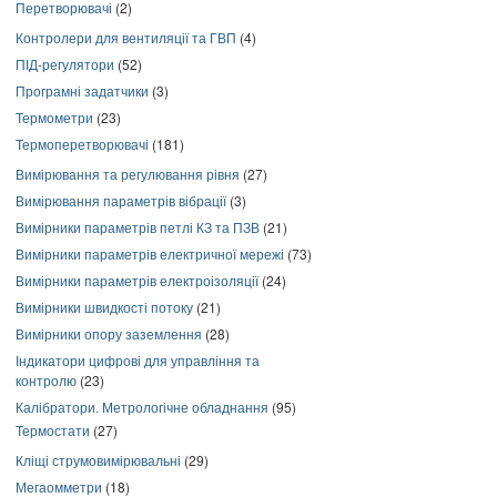
Перетворювачі
(2)
Контролери для вентиляції та ГВП
(4)
ПІД-регулятори
(52)
Програмні задатчики
(3)
Термометри
(23)
Термоперетворювачі
(181)
Вимірювання та регулювання рівня
(27)
Вимірювання параметрів вібрації
(3)
Вимірники параметрів петлі КЗ та ПЗВ
(21)
Вимірники параметрів електричної мережі
(73)
Вимірники параметрів електроізоляції
(24)
Вимірники швидкості потоку
(21)
Вимірники опору заземлення
(28)
Індикатори цифрові для управління та
контролю
(23)
Калібратори. Метрологічне обладнання
(95)
Термостати
(27)
Кліщі струмовимірювальні
(29)
Мегаомметри
(18)