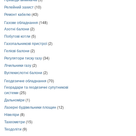
Релейний захист
(10)
Ремонт кабелю
(43)
Газове обладнання
(148)
Азотні балони
(2)
Побутові котли
(5)
Газопальникові пристрої
(2)
Гелієві балони
(2)
Регулятори тиску газу
(34)
Лічильники газу
(2)
Вуглекислотні балони
(2)
Геодезичне обладнання
(70)
Георадари та геодезичні супутникові
системи
(25)
Дальноміри
(1)
Лазерні будівельники площин
(12)
Нівеліри
(8)
Тахеометри
(15)
Теодоліти
(9)