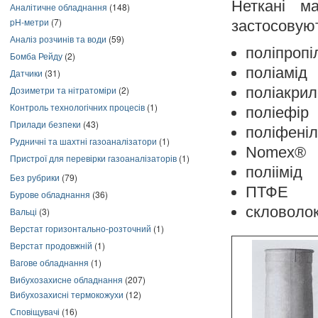
Неткані м
Аналітичне обладнання
(148)
pH-метри
(7)
застосовуют
Аналіз розчинів та води
(59)
поліпропі
Бомба Рейду
(2)
поліамід
Датчики
(31)
поліакрил
Дозиметри та нітратоміри
(2)
Контроль технологічних процесів
(1)
поліефір
Прилади безпеки
(43)
поліфеніл
Рудничні та шахтні газоаналізатори
(1)
Nomex®
Пристрої для перевірки газоаналізаторів
(1)
поліімід
Без рубрики
(79)
ПТФЕ
Бурове обладнання
(36)
скловолок
Вальці
(3)
Верстат горизонтально-розточний
(1)
Верстат продовжній
(1)
Вагове обладнання
(1)
Вибухозахисне обладнання
(207)
Вибухозахисні термокожухи
(12)
Сповіщувачі
(16)