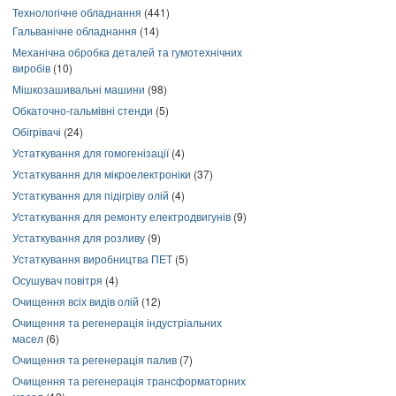
Технологічне обладнання
(441)
Гальванічне обладнання
(14)
Механічна обробка деталей та гумотехнічних
виробів
(10)
Мішкозашивальні машини
(98)
Обкаточно-гальмівні стенди
(5)
Обігрівачі
(24)
Устаткування для гомогенізації
(4)
Устаткування для мікроелектроніки
(37)
Устаткування для підігріву олій
(4)
Устаткування для ремонту електродвигунів
(9)
Устаткування для розливу
(9)
Устаткування виробництва ПЕТ
(5)
Осушувач повітря
(4)
Очищення всіх видів олій
(12)
Очищення та регенерація індустріальних
масел
(6)
Очищення та регенерація палив
(7)
Очищення та регенерація трансформаторних