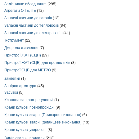
Залізничне обладнання
(295)
Агрегати ОПЕ, ПЕ
(12)
Запасні частини до вагонів
(12)
Запасні частини до тепловозів
(84)
Запасні частини до електровозів
(41)
Інструмент
(22)
Джерела живлення
(7)
Пристрої ЖАТ (СЦП)
(29)
Пристрої ЖАТ (СЦБ) для промшляхів
(8)
Пристрої СЦБ для МЕТРО
(9)
заклепки
(1)
Запірна арматура
(45)
Засувки
(5)
Клапана запірно-регулюючі
(1)
Крани кульові повнопрохідні
(9)
Крани кульові зварні (Приварне виконання)
(6)
Крани кульові зварні (фланцеве виконання)
(13)
Крани кульові укорочені
(8)
Вимірювальні прилади
(212)