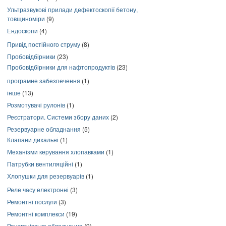
Ультразвукові прилади дефектоскопії бетону,
товщиноміри
(9)
Ендоскопи
(4)
Привід постійного струму
(8)
Пробовідбірники
(23)
Пробовідбірники для нафтопродуктів
(23)
програмне забезпечення
(1)
інше
(13)
Розмотувачі рулонів
(1)
Реєстратори. Системи збору даних
(2)
Резервуарне обладнання
(5)
Клапани дихальні
(1)
Механізми керування хлопавками
(1)
Патрубки вентиляційні
(1)
Хлопушки для резервуарів
(1)
Реле часу електронні
(3)
Ремонтні послуги
(3)
Ремонтні комплекси
(19)
Рентгенівське обладнання
(9)