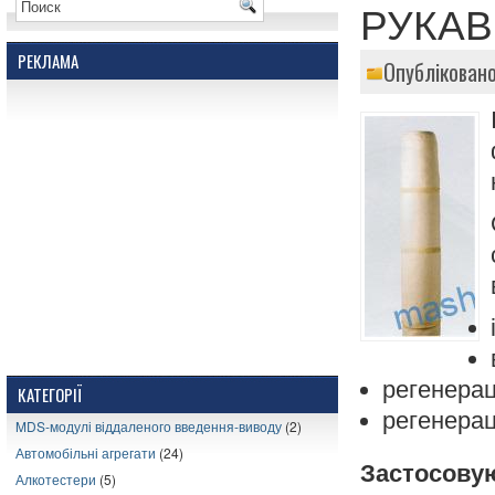
РУКАВ
РЕКЛАМА
Опублікован
регенерац
КАТЕГОРІЇ
регенерац
MDS-модулі віддаленого введення-виводу
(2)
Автомобільні агрегати
(24)
Застосовую
Алкотестери
(5)