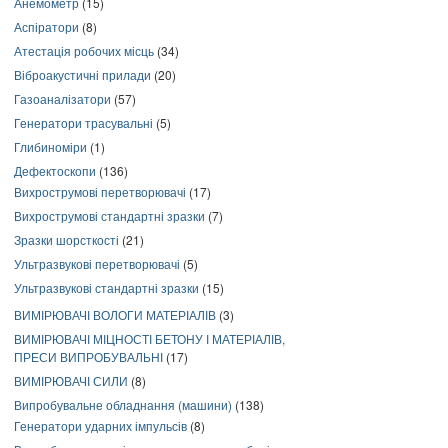
Анемометр
(15)
Аспіратори
(8)
Атестація робочих місць
(34)
Віброакустичні прилади
(20)
Газоаналізатори
(57)
Генератори трасувальні
(5)
Глибиноміри
(1)
Дефектоскопи
(136)
Вихрострумові перетворювачі
(17)
Вихрострумові стандартні зразки
(7)
Зразки шорсткості
(21)
Ультразвукові перетворювачі
(5)
Ультразвукові стандартні зразки
(15)
ВИМІРЮВАЧІ ВОЛОГИ МАТЕРІАЛІВ
(3)
ВИМІРЮВАЧІ МІЦНОСТІ БЕТОНУ І МАТЕРІАЛІВ,
ПРЕСИ ВИПРОБУВАЛЬНІ
(17)
ВИМІРЮВАЧІ СИЛИ
(8)
Випробувальне обладнання (машини)
(138)
Генератори ударних імпульсів
(8)