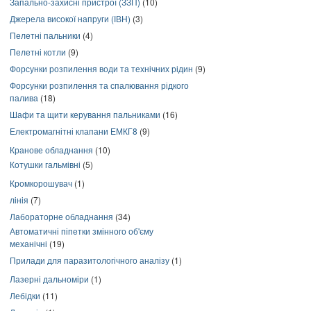
Запально-захисні пристрої (ЗЗП)
(10)
Джерела високої напруги (ІВН)
(3)
Пелетні пальники
(4)
Пелетні котли
(9)
Форсунки розпилення води та технічних рідин
(9)
Форсунки розпилення та спалювання рідкого
палива
(18)
Шафи та щити керування пальниками
(16)
Електромагнітні клапани ЕМКГ8
(9)
Кранове обладнання
(10)
Котушки гальмівні
(5)
Кромкорошувач
(1)
лінія
(7)
Лабораторне обладнання
(34)
Автоматичні піпетки змінного об'єму
механічні
(19)
Прилади для паразитологічного аналізу
(1)
Лазерні дальноміри
(1)
Лебідки
(11)