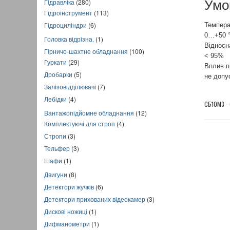
Умо
Гідравліка
(280)
Гідроінструмент
(113)
Гідроциліндри
(6)
Темпера
0…+50 
Головка відрізна.
(1)
Відносна
Гірничо-шахтне обладнання
(100)
< 95%
Гуркати
(29)
Вплив п
Дробарки
(5)
не допу
Залізовідділювачі
(7)
Лебідки
(4)
СБ10М3 -
Вантажопідйомне обладнання
(12)
Комплектуючі для строп
(4)
Стропи
(3)
Тельфер
(3)
Шафи
(1)
Двигуни
(8)
Детектори жучків
(6)
Детектори прихованих відеокамер
(3)
Дискові ножиці
(1)
Дифманометри
(1)