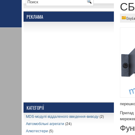
СБ
РЕКЛАМА
Опубл
перешко
КАТЕГОРІЇ
Прилад 
MDS-модулі віддаленого введення-виводу
(2)
мережев
Автомобільні агрегати
(24)
Фун
Алкотестери
(5)