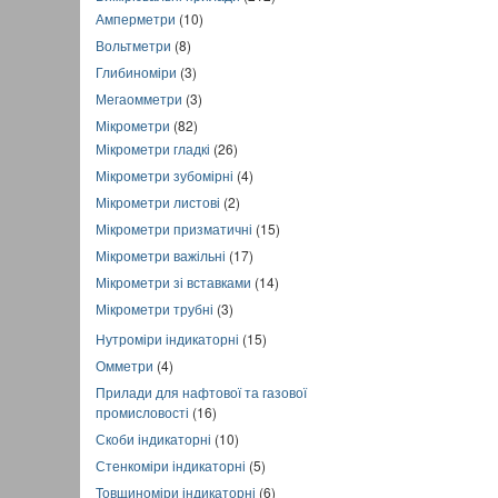
Амперметри
(10)
Вольтметри
(8)
Глибиноміри
(3)
Мегаомметри
(3)
Мікрометри
(82)
Мікрометри гладкі
(26)
Мікрометри зубомірні
(4)
Мікрометри листові
(2)
Мікрометри призматичні
(15)
Мікрометри важільні
(17)
Мікрометри зі вставками
(14)
Мікрометри трубні
(3)
Нутроміри індикаторні
(15)
Омметри
(4)
Прилади для нафтової та газової
промисловості
(16)
Скоби індикаторні
(10)
Стенкоміри індикаторні
(5)
Товщиноміри індикаторні
(6)