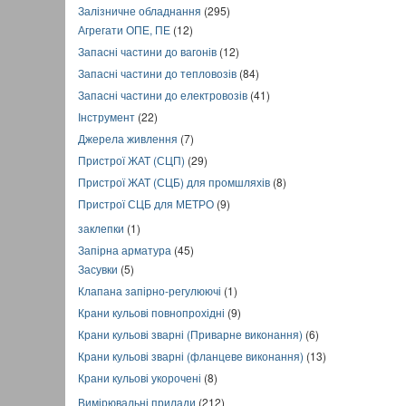
Залізничне обладнання
(295)
Агрегати ОПЕ, ПЕ
(12)
Запасні частини до вагонів
(12)
Запасні частини до тепловозів
(84)
Запасні частини до електровозів
(41)
Інструмент
(22)
Джерела живлення
(7)
Пристрої ЖАТ (СЦП)
(29)
Пристрої ЖАТ (СЦБ) для промшляхів
(8)
Пристрої СЦБ для МЕТРО
(9)
заклепки
(1)
Запірна арматура
(45)
Засувки
(5)
Клапана запірно-регулюючі
(1)
Крани кульові повнопрохідні
(9)
Крани кульові зварні (Приварне виконання)
(6)
Крани кульові зварні (фланцеве виконання)
(13)
Крани кульові укорочені
(8)
Вимірювальні прилади
(212)