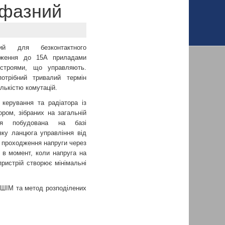
офазний
ий для безконтактного
аження до 15А приладами
троями, що управляють.
отрібний тривалий термін
лькістю комутацій.
керування та радіатора із
ром, зібраних на загальній
ння побудована на базі
зку ланцюга управління від
р проходження напруги через
 в момент, коли напруга на
пристрій створює мінімальні
 ШІМ та метод розподілених