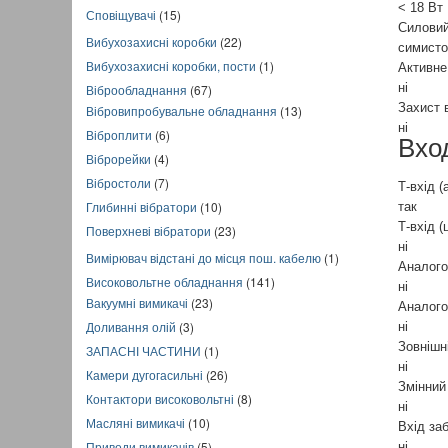
< 18 Вт
Сповіщувачі
(15)
Силовий
Вибухозахисні коробки
(22)
симисто
Вибухозахисні коробки, пости
(1)
Активне
ні
Віброобладнання
(67)
Захист 
Вібровипробувальне обладнання
(13)
ні
Віброплити
(6)
Вхо
Віброрейки
(4)
Вібростоли
(7)
Т-вхід (
Глибинні вібратори
(10)
так
Т-вхід 
Поверхневі вібратори
(23)
ні
Вимірювач відстані до місця пош. кабелю
(1)
Аналогов
Високовольтне обладнання
(141)
ні
Вакуумні вимикачі
(23)
Аналого
Доливання олій
(3)
ні
Зовнішн
ЗАПАСНІ ЧАСТИНИ
(1)
ні
Камери дугогасильні
(26)
Змінний
Контактори високовольтні
(8)
ні
Масляні вимикачі
(10)
Вхід за
Приводи вимикачів
(5)
ні