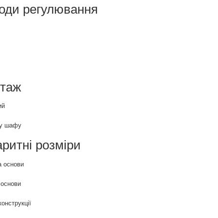
оди регулювання
таж
ий
ву шафу
аритні розміри
 основи
 основи
конструкції