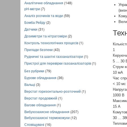
Аналітичне обладнання
(148)
Упра
pH-метри
(7)
(виз
Аналіз розчинів та води
(59)
Кому
Вели
Бомба Рейду
(2)
Датчики
(31)
Тех
Дозиметри та нітратоміри
(2)
Контроль технологічних процесів
(1)
Кількіс
Прилади безпеки
(43)
1
Керуючи
Рудничні та шахтні газоаналізатори
(1)
5 ... 30
Пристрої для перевірки газоаналізаторів
(1)
Струм к
Без рубрики
(79)
10 мА
Бурове обладнання
(36)
Час спр
< 10 мс
Вальці
(3)
Напруга
Верстат горизонтально-розточний
(1)
1000 В
Верстат продовжній
(1)
Максима
Вагове обладнання
(1)
15 А
Вибухозахисне обладнання
(207)
Комутов
Вибухозахисні термокожухи
(12)
30 ... 3
Теплови
Сповіщувачі
(16)