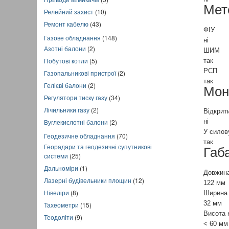
Мет
Релейний захист
(10)
Ремонт кабелю
(43)
ФІУ
Газове обладнання
(148)
ні
Азотні балони
(2)
ШИМ
Побутові котли
(5)
так
РСП
Газопальникові пристрої
(2)
так
Гелієві балони
(2)
Мон
Регулятори тиску газу
(34)
Лічильники газу
(2)
Відкрит
Вуглекислотні балони
(2)
ні
У сило
Геодезичне обладнання
(70)
так
Георадари та геодезичні супутникові
Габ
системи
(25)
Дальноміри
(1)
Довжина
Лазерні будівельники площин
(12)
122 мм
Нівеліри
(8)
Ширина
32 мм
Тахеометри
(15)
Висота 
Теодоліти
(9)
< 60 мм