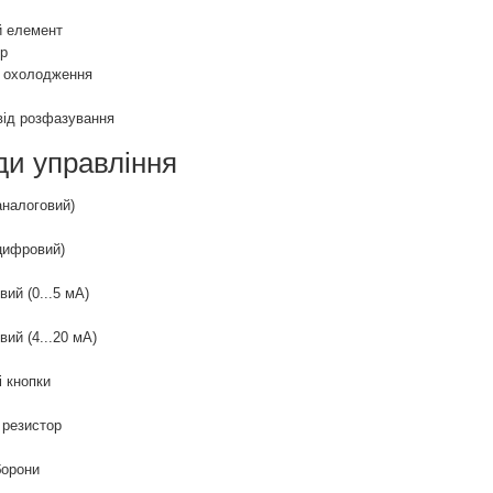
 елемент
р
 охолодження
від розфазування
ди управління
аналоговий)
(цифровий)
ий (0...5 мА)
вий (4...20 мА)
і кнопки
 резистор
борони