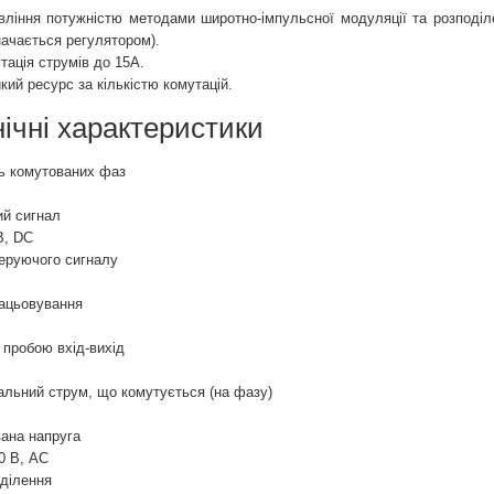
вління потужністю методами широтно-імпульсної модуляції та розподіл
начається регулятором).
тація струмів до 15А.
кий ресурс за кількістю комутацій.
нічні характеристики
ть комутованих фаз
й сигнал
 В, DC
еруючого сигналу
ацьовування
 пробою вхід-вихід
льний струм, що комутується (на фазу)
ана напруга
80 В, AC
ділення