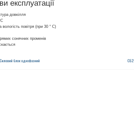
ви експлуатації
тура довкілля
°С
 вологість повітря (при 30 ° С)
рямих сонячних променів
скається
Силовий блок однофазний
СБ2