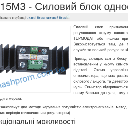
15М3 - Силовий блок одн
іковано в
рубриці
Силові блоки
силовий блок
Силовий блок призначен
регулювання струму навант
ТЕРМОДАТ або іншими прис
Використовується там, де п
служби та великий ресурс за кі
Прилад складається з блоку 
встановленим у ньому симісто
підставі. Схема управлі
оптосимістора, що має розв'я
силового ланцюга, та детекто
нуль. Симистор відкривається
ньому близько до нуля, тому 
ди в мережі.
забезпечує два методи керування потужністю електронагрівачів: метод
их періодів (визначається регулятором).
кціональні можливості