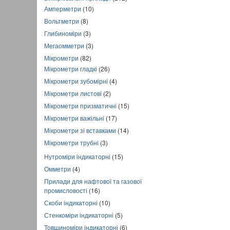
Амперметри
(10)
Вольтметри
(8)
Глибиноміри
(3)
Мегаомметри
(3)
Мікрометри
(82)
Мікрометри гладкі
(26)
Мікрометри зубомірні
(4)
Мікрометри листові
(2)
Мікрометри призматичні
(15)
Мікрометри важільні
(17)
Мікрометри зі вставками
(14)
Мікрометри трубні
(3)
Нутроміри індикаторні
(15)
Омметри
(4)
Прилади для нафтової та газової
промисловості
(16)
Скоби індикаторні
(10)
Стенкоміри індикаторні
(5)
Товщиноміри індикаторні
(6)