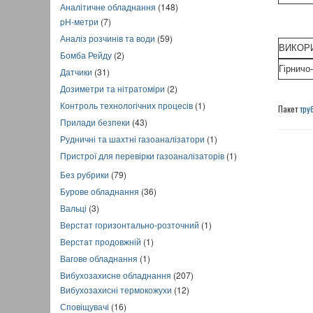
Аналітичне обладнання
(148)
pH-метри
(7)
Аналіз розчинів та води
(59)
ВИКОРИ
Бомба Рейду
(2)
Гірничо
Датчики
(31)
Дозиметри та нітратоміри
(2)
Контроль технологічних процесів
(1)
Пакет
тру
Прилади безпеки
(43)
Рудничні та шахтні газоаналізатори
(1)
Пристрої для перевірки газоаналізаторів
(1)
Без рубрики
(79)
Бурове обладнання
(36)
Вальці
(3)
Верстат горизонтально-розточний
(1)
Верстат продовжній
(1)
Вагове обладнання
(1)
Вибухозахисне обладнання
(207)
Вибухозахисні термокожухи
(12)
Сповіщувачі
(16)