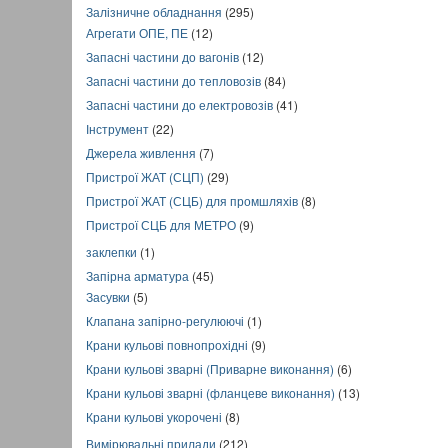
Залізничне обладнання
(295)
Агрегати ОПЕ, ПЕ
(12)
Запасні частини до вагонів
(12)
Запасні частини до тепловозів
(84)
Запасні частини до електровозів
(41)
Інструмент
(22)
Джерела живлення
(7)
Пристрої ЖАТ (СЦП)
(29)
Пристрої ЖАТ (СЦБ) для промшляхів
(8)
Пристрої СЦБ для МЕТРО
(9)
заклепки
(1)
Запірна арматура
(45)
Засувки
(5)
Клапана запірно-регулюючі
(1)
Крани кульові повнопрохідні
(9)
Крани кульові зварні (Приварне виконання)
(6)
Крани кульові зварні (фланцеве виконання)
(13)
Крани кульові укорочені
(8)
Вимірювальні прилади
(212)