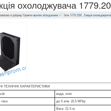
кція охолоджувача 1779.2
іковано в рубриці
Гірничо-шахтне обладнання
Теги:
1779.200
,
Секція охолоджувач
І ТЕХНІЧНІ ХАРАКТЕРИСТИКИ
сій
вода, олія
 тиск
до 5 атм. (0,5 МПа)
Вага: 21.5 кг.