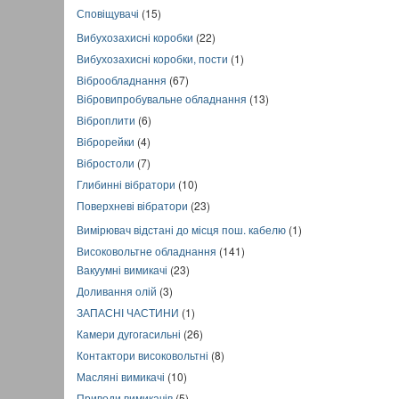
Сповіщувачі
(15)
Вибухозахисні коробки
(22)
Вибухозахисні коробки, пости
(1)
Віброобладнання
(67)
Вібровипробувальне обладнання
(13)
Віброплити
(6)
Віброрейки
(4)
Вібростоли
(7)
Глибинні вібратори
(10)
Поверхневі вібратори
(23)
Вимірювач відстані до місця пош. кабелю
(1)
Високовольтне обладнання
(141)
Вакуумні вимикачі
(23)
Доливання олій
(3)
ЗАПАСНІ ЧАСТИНИ
(1)
Камери дугогасильні
(26)
Контактори високовольтні
(8)
Масляні вимикачі
(10)
Приводи вимикачів
(5)