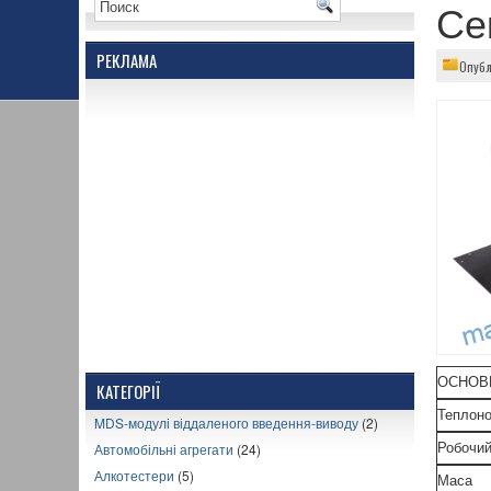
Се
РЕКЛАМА
Опубл
ОСНОВН
КАТЕГОРІЇ
Теплоно
MDS-модулі віддаленого введення-виводу
(2)
Автомобільні агрегати
(24)
Робочий
Алкотестери
(5)
Маса