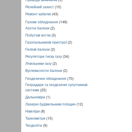
Релейний захист
(10)
Ремонт кабелю
(43)
Газове обладнання
(148)
Азотні балони
(2)
Побутові котли
(5)
Газопальникові пристрої
(2)
Гелієві балони
(2)
Регулятори тиску газу
(34)
Лічильники газу
(2)
Вуглекислотні балони
(2)
Геодезичне обладнання
(70)
Георадари та геодезичні супутникові
системи
(25)
Дальноміри
(1)
Лазерні будівельники площин
(12)
Нівеліри
(8)
Тахеометри
(15)
Теодоліти
(9)