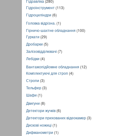
Гідравліка
(280)
Гідроінструмент
(113)
Гідроциліндри
(6)
Головка відрізна.
(1)
Гірничо-шахтне обладнання
(100)
Гуркати
(29)
Дробарки
(5)
Залізовідділювачі
(7)
Лебідки
(4)
Вантажопідйомне обладнання
(12)
Комплектуючі для строп
(4)
Стропи
(3)
Тельфер
(3)
Шафи
(1)
Двигуни
(8)
Детектори жучків
(6)
Детектори прихованих відеокамер
(3)
Дискові ножиці
(1)
Дифманометри
(1)