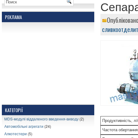
Сепара
РЕКЛАМА
Опубліковано
сливкоотдели
КАТЕГОРІЇ
MDS-модулі віддаленого введення-виводу
(2)
Продуктивність, л/
Автомобільні агрегати
(24)
Частота обертання
Алкотестери
(5)