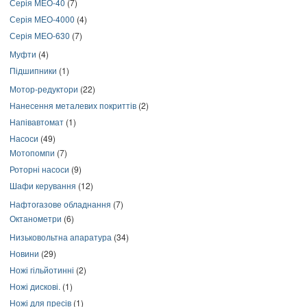
Серія МЕО-40
(7)
Серія МЕО-4000
(4)
Серія МЕО-630
(7)
Муфти
(4)
Підшипники
(1)
Мотор-редуктори
(22)
Нанесення металевих покриттів
(2)
Напівавтомат
(1)
Насоси
(49)
Мотопомпи
(7)
Роторні насоси
(9)
Шафи керування
(12)
Нафтогазове обладнання
(7)
Октанометри
(6)
Низьковольтна апаратура
(34)
Новини
(29)
Ножі гільйотинні
(2)
Ножі дискові.
(1)
Ножі для пресів
(1)