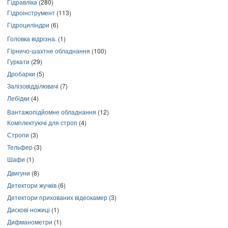
Гідравліка
(280)
Гідроінструмент
(113)
Гідроциліндри
(6)
Головка відрізна.
(1)
Гірничо-шахтне обладнання
(100)
Гуркати
(29)
Дробарки
(5)
Залізовідділювачі
(7)
Лебідки
(4)
Вантажопідйомне обладнання
(12)
Комплектуючі для строп
(4)
Стропи
(3)
Тельфер
(3)
Шафи
(1)
Двигуни
(8)
Детектори жучків
(6)
Детектори прихованих відеокамер
(3)
Дискові ножиці
(1)
Дифманометри
(1)