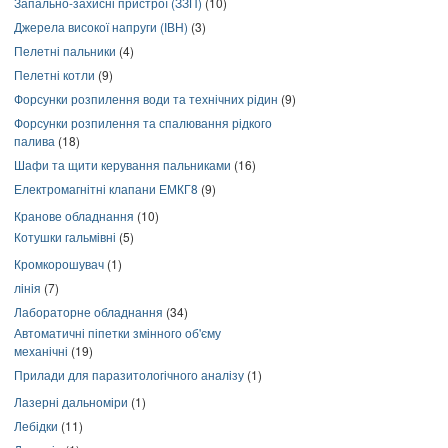
Запально-захисні пристрої (ЗЗП)
(10)
Джерела високої напруги (ІВН)
(3)
Пелетні пальники
(4)
Пелетні котли
(9)
Форсунки розпилення води та технічних рідин
(9)
Форсунки розпилення та спалювання рідкого
палива
(18)
Шафи та щити керування пальниками
(16)
Електромагнітні клапани ЕМКГ8
(9)
Кранове обладнання
(10)
Котушки гальмівні
(5)
Кромкорошувач
(1)
лінія
(7)
Лабораторне обладнання
(34)
Автоматичні піпетки змінного об'єму
механічні
(19)
Прилади для паразитологічного аналізу
(1)
Лазерні дальноміри
(1)
Лебідки
(11)