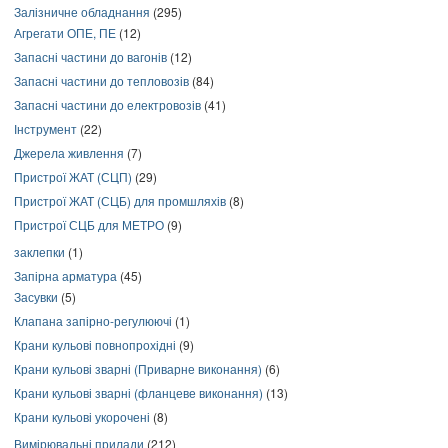
Залізничне обладнання
(295)
Агрегати ОПЕ, ПЕ
(12)
Запасні частини до вагонів
(12)
Запасні частини до тепловозів
(84)
Запасні частини до електровозів
(41)
Інструмент
(22)
Джерела живлення
(7)
Пристрої ЖАТ (СЦП)
(29)
Пристрої ЖАТ (СЦБ) для промшляхів
(8)
Пристрої СЦБ для МЕТРО
(9)
заклепки
(1)
Запірна арматура
(45)
Засувки
(5)
Клапана запірно-регулюючі
(1)
Крани кульові повнопрохідні
(9)
Крани кульові зварні (Приварне виконання)
(6)
Крани кульові зварні (фланцеве виконання)
(13)
Крани кульові укорочені
(8)
Вимірювальні прилади
(212)