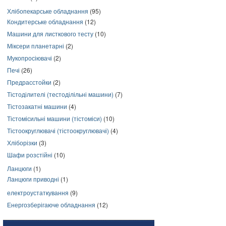
Хлібопекарське обладнання
(95)
Кондитерське обладнання
(12)
Машини для листкового тесту
(10)
Міксери планетарні
(2)
Мукопросіювачі
(2)
Печі
(26)
Предрасстойки
(2)
Тістоділителі (тестоділільні машини)
(7)
Тістозакатні машини
(4)
Тістомісильні машини (тістоміси)
(10)
Тістоокруглювачі (тістоокруглювачі)
(4)
Хліборізки
(3)
Шафи розстійні
(10)
Ланцюги
(1)
Ланцюги приводні
(1)
електроустаткування
(9)
Енергозберігаюче обладнання
(12)