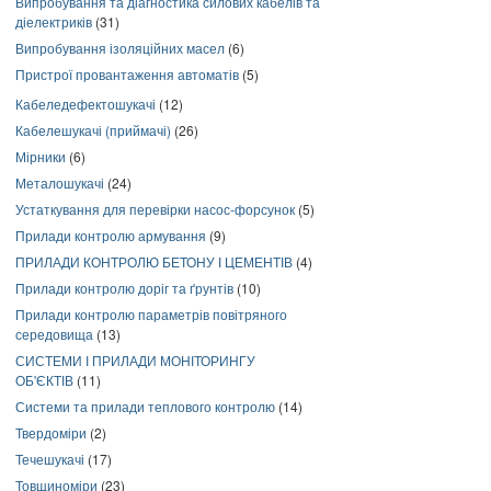
Випробування та діагностика силових кабелів та
діелектриків
(31)
Випробування ізоляційних масел
(6)
Пристрої провантаження автоматів
(5)
Кабеледефектошукачі
(12)
Кабелешукачі (приймачі)
(26)
Мірники
(6)
Металошукачі
(24)
Устаткування для перевірки насос-форсунок
(5)
Прилади контролю армування
(9)
ПРИЛАДИ КОНТРОЛЮ БЕТОНУ І ЦЕМЕНТІВ
(4)
Прилади контролю доріг та ґрунтів
(10)
Прилади контролю параметрів повітряного
середовища
(13)
СИСТЕМИ І ПРИЛАДИ МОНІТОРИНГУ
ОБ'ЄКТІВ
(11)
Системи та прилади теплового контролю
(14)
Твердоміри
(2)
Течешукачі
(17)
Товщиноміри
(23)