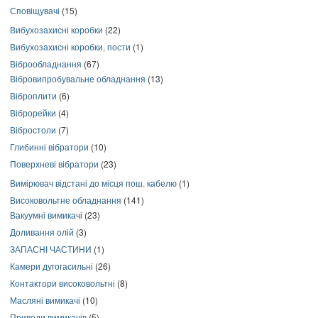
Сповіщувачі
(15)
Вибухозахисні коробки
(22)
Вибухозахисні коробки, пости
(1)
Віброобладнання
(67)
Вібровипробувальне обладнання
(13)
Віброплити
(6)
Віброрейки
(4)
Вібростоли
(7)
Глибинні вібратори
(10)
Поверхневі вібратори
(23)
Вимірювач відстані до місця пош. кабелю
(1)
Високовольтне обладнання
(141)
Вакуумні вимикачі
(23)
Доливання олій
(3)
ЗАПАСНІ ЧАСТИНИ
(1)
Камери дугогасильні
(26)
Контактори високовольтні
(8)
Масляні вимикачі
(10)
Приводи вимикачів
(5)