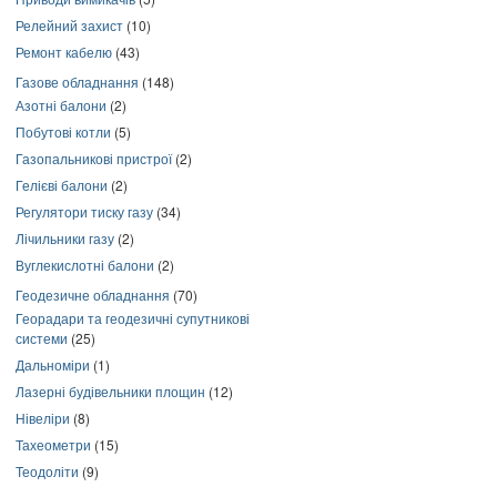
Релейний захист
(10)
Ремонт кабелю
(43)
Газове обладнання
(148)
Азотні балони
(2)
Побутові котли
(5)
Газопальникові пристрої
(2)
Гелієві балони
(2)
Регулятори тиску газу
(34)
Лічильники газу
(2)
Вуглекислотні балони
(2)
Геодезичне обладнання
(70)
Георадари та геодезичні супутникові
системи
(25)
Дальноміри
(1)
Лазерні будівельники площин
(12)
Нівеліри
(8)
Тахеометри
(15)
Теодоліти
(9)