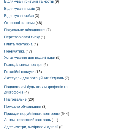
Відлякувачі гризунів та кротів
(9)
Відлякувачі птахів
(2)
Відлякувачі собак
(3)
Охоронні системи
(48)
Пакувальне обладнання
(7)
Перетворювачі тиску
(1)
Плита монтажна
(1)
Пневматика
(47)
Устаткування для подачі пари
(5)
Розподільники повітря
(6)
Ротаційні сполуки
(18)
Аксесуари для ротаційних з'єднань
(7)
Подавлювачі будь-яких мікрофонів та
диктофонів
(4)
Підігрівальне
(20)
Пожежне обладнання
(3)
Прилади неруйнівного контролю
(644)
Автоматизований контроль
(11)
Адгезиметри, вимірювачі адгезії
(2)