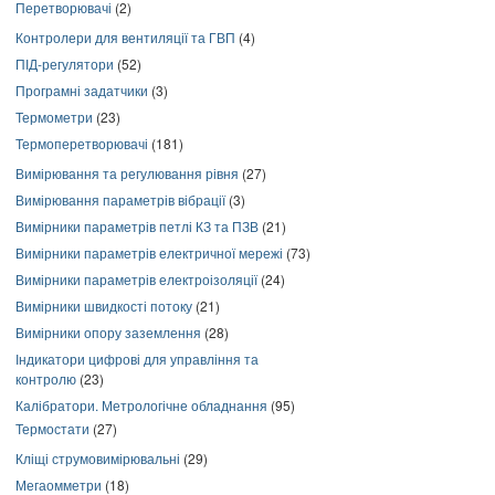
Перетворювачі
(2)
Контролери для вентиляції та ГВП
(4)
ПІД-регулятори
(52)
Програмні задатчики
(3)
Термометри
(23)
Термоперетворювачі
(181)
Вимірювання та регулювання рівня
(27)
Вимірювання параметрів вібрації
(3)
Вимірники параметрів петлі КЗ та ПЗВ
(21)
Вимірники параметрів електричної мережі
(73)
Вимірники параметрів електроізоляції
(24)
Вимірники швидкості потоку
(21)
Вимірники опору заземлення
(28)
Індикатори цифрові для управління та
контролю
(23)
Калібратори. Метрологічне обладнання
(95)
Термостати
(27)
Кліщі струмовимірювальні
(29)
Мегаомметри
(18)