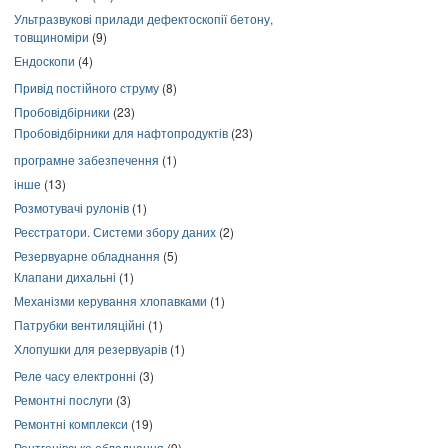
Ультразвукові прилади дефектоскопії бетону,
товщиноміри
(9)
Ендоскопи
(4)
Привід постійного струму
(8)
Пробовідбірники
(23)
Пробовідбірники для нафтопродуктів
(23)
програмне забезпечення
(1)
інше
(13)
Розмотувачі рулонів
(1)
Реєстратори. Системи збору даних
(2)
Резервуарне обладнання
(5)
Клапани дихальні
(1)
Механізми керування хлопавками
(1)
Патрубки вентиляційні
(1)
Хлопушки для резервуарів
(1)
Реле часу електронні
(3)
Ремонтні послуги
(3)
Ремонтні комплекси
(19)
Рентгенівське обладнання
(9)