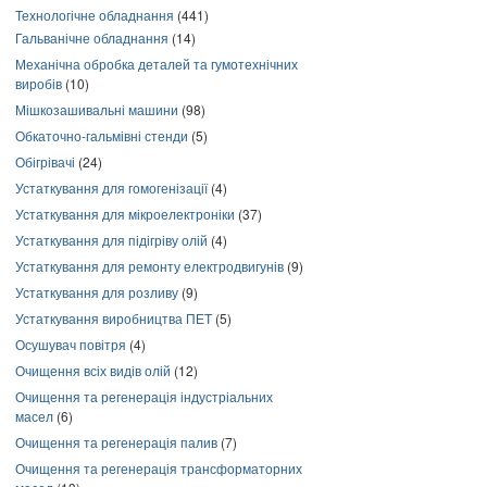
Технологічне обладнання
(441)
Гальванічне обладнання
(14)
Механічна обробка деталей та гумотехнічних
виробів
(10)
Мішкозашивальні машини
(98)
Обкаточно-гальмівні стенди
(5)
Обігрівачі
(24)
Устаткування для гомогенізації
(4)
Устаткування для мікроелектроніки
(37)
Устаткування для підігріву олій
(4)
Устаткування для ремонту електродвигунів
(9)
Устаткування для розливу
(9)
Устаткування виробництва ПЕТ
(5)
Осушувач повітря
(4)
Очищення всіх видів олій
(12)
Очищення та регенерація індустріальних
масел
(6)
Очищення та регенерація палив
(7)
Очищення та регенерація трансформаторних