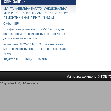
СВІЖІ ЗАПИСИ
МУФТА КАБЕЛЬНА БАГАТОФУНКЦІОНАЛЬНА
МКМ-2002 — АНАЛОГ ЗАМІНА НА СУЧАСНУ:
РЕМОНТНИЙ НАБІР РН-7+ (1-6,3 кВ)
Сифон SIP
Професійна установка REYM-102-PRO для
нанесення металевих покриттів — робота з
двома типами порошків.
Установка REYM-101-PRO для нанесення
металевих покриттів — Технологія Cold Gas
Spray
Індуктор ІСТ-0,16\0,25І 9 витків
Усі права захищені. ©
ТОВ 
60 queries in 0,126 seconds.