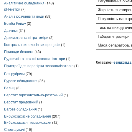
Регулювання об'єм
Аналітичне обладнання
(148)
pH-метри
(7)
Жирність знежирен
Аналіз розчинів та води
(59)
Потужність електр
Бомба Рейду
(2)
Тиск на виході оч
Датчики
(31)
Габаритні розміри,
Дозиметри та нітратоміри
(2)
Контроль технологічних процесів
(1)
Маса сепаратора, 
Прилади безпеки
(43)
Рудничні та шахтні газоаналізатори
(1)
Сепаратор
-вершковідд
Пристрої для перевірки газоаналізаторів
(1)
Без рубрики
(79)
Бурове обладнання
(36)
Вальці
(3)
Верстат горизонтально-розточний
(1)
Верстат продовжній
(1)
Вагове обладнання
(1)
Вибухозахисне обладнання
(207)
Вибухозахисні термокожухи
(12)
Сповіщувачі
(16)