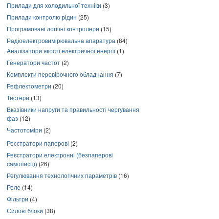
Прилади для холодильної техніки
(3)
Прилади контролю рідин
(25)
Програмовані логічні контролери
(15)
Радіоелектровимірювальна апаратура
(84)
Аналізатори якості електричної енергії
(1)
Генератори частот
(2)
Комплекти перевірочного обладнання
(7)
Рефлектометри
(20)
Тестери
(13)
Вказівники напруги та правильності чергування
фаз
(12)
Частотоміри
(2)
Реєстратори паперові
(2)
Реєстратори електронні (безпаперові
самописці)
(26)
Регулювання технологічних параметрів
(16)
Реле
(14)
Фільтри
(4)
Силові блоки
(38)