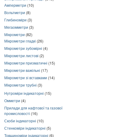
Амперметри
(10)
Вольтметри
(8)
Глибиноміри
(3)
Мегаомметри
(3)
Мікрометри
(82)
Мікрометри гладкі
(26)
Мікрометри зубомірні
(4)
Мікрометри листові
(2)
Мікрометри призматичні
(15)
Мікрометри важільні
(17)
Мікрометри зі вставками
(14)
Мікрометри трубні
(3)
Нутроміри індикаторні
(15)
Омметри
(4)
Прилади для нафтової та газової
промисловості
(16)
Скоби індикаторні
(10)
Стенкоміри індикаторні
(5)
Товщиноміри індикаторні
(6)