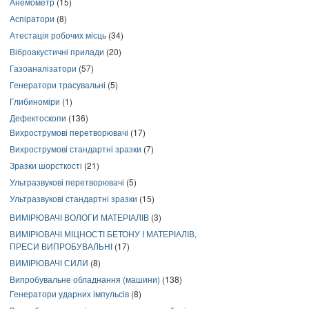
Анемометр
(15)
Аспіратори
(8)
Атестація робочих місць
(34)
Віброакустичні прилади
(20)
Газоаналізатори
(57)
Генератори трасувальні
(5)
Глибиноміри
(1)
Дефектоскопи
(136)
Вихрострумові перетворювачі
(17)
Вихрострумові стандартні зразки
(7)
Зразки шорсткості
(21)
Ультразвукові перетворювачі
(5)
Ультразвукові стандартні зразки
(15)
ВИМІРЮВАЧІ ВОЛОГИ МАТЕРІАЛІВ
(3)
ВИМІРЮВАЧІ МІЦНОСТІ БЕТОНУ І МАТЕРІАЛІВ,
ПРЕСИ ВИПРОБУВАЛЬНІ
(17)
ВИМІРЮВАЧІ СИЛИ
(8)
Випробувальне обладнання (машини)
(138)
Генератори ударних імпульсів
(8)