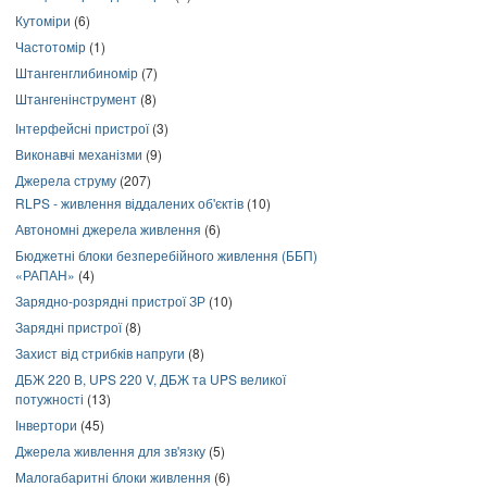
Кутоміри
(6)
Частотомір
(1)
Штангенглибиномір
(7)
Штангенінструмент
(8)
Інтерфейсні пристрої
(3)
Виконавчі механізми
(9)
Джерела струму
(207)
RLPS - живлення віддалених об'єктів
(10)
Автономні джерела живлення
(6)
Бюджетні блоки безперебійного живлення (ББП)
«РАПАН»
(4)
Зарядно-розрядні пристрої ЗР
(10)
Зарядні пристрої
(8)
Захист від стрибків напруги
(8)
ДБЖ 220 В, UPS 220 V, ДБЖ та UPS великої
потужності
(13)
Інвертори
(45)
Джерела живлення для зв'язку
(5)
Малогабаритні блоки живлення
(6)