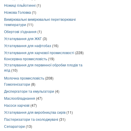
Ножиці гільйотинні
(1)
Ножова Головка
(1)
Вимірювальні вимірювальні перетворювачі
температури
(11)
Обертові з'єднання
(1)
Устаткування для ЖКГ
(3)
Устаткування для нафтобаз
(16)
Устаткування для харчової промисловості
(228)
Консервна промисловість
(19)
Устаткування для первинної обробки плодів та
ягід
(10)
Молочна промисловість
(208)
Гомогенізатори
(8)
Диспергатори та емульгатори
(4)
Маслообладнання
(47)
Насоси харчові
(47)
Устаткування для виробництва сирів
(11)
Пастеризатори та охолоджувачі
(31)
Сепаратори
(13)