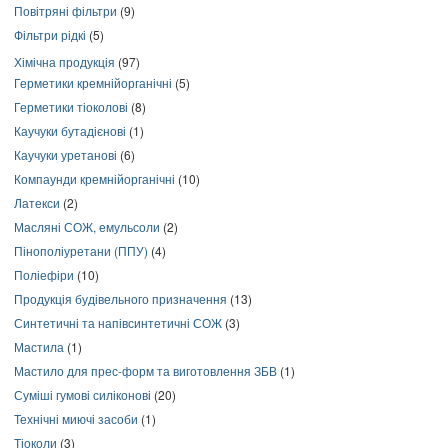
Повітряні фільтри
(9)
Фільтри рідкі
(5)
Хімічна продукція
(97)
Герметики кремнійорганічні
(5)
Герметики тіоколові
(8)
Каучуки бутадієнові
(1)
Каучуки уретанові
(6)
Компаунди кремнійорганічні
(10)
Латекси
(2)
Масляні СОЖ, емульсоли
(2)
Пінополіуретани (ППУ)
(4)
Поліефіри
(10)
Продукція будівельного призначення
(13)
Синтетичні та напівсинтетичні СОЖ
(3)
Мастила
(1)
Мастило для прес-форм та виготовлення ЗБВ
(1)
Суміші гумові силіконові
(20)
Технічні миючі засоби
(1)
Тіоколи
(3)