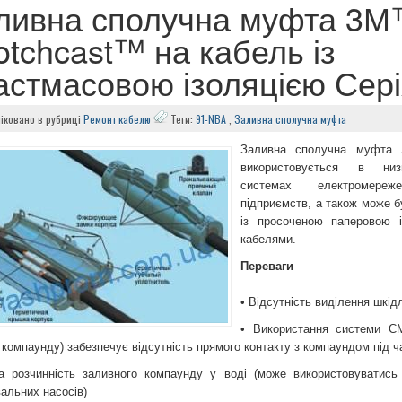
ливна сполучна муфта 3
otchcast™ на кабель із
астмасовою ізоляцією Сер
іковано в рубриці
Ремонт кабелю
Теги:
91-NBA
,
Заливна сполучна муфта
Заливна сполучна муфта S
використовується в низь
системах електромере
підприємств, а також може бу
із просоченою паперовою і
кабелями.
Переваги
• Відсутність виділення шкі
• Використання системи CM
 компаунду) забезпечує відсутність прямого контакту з компаундом під ч
а розчинність заливного компаунду у воді (може використовуватис
альних насосів)