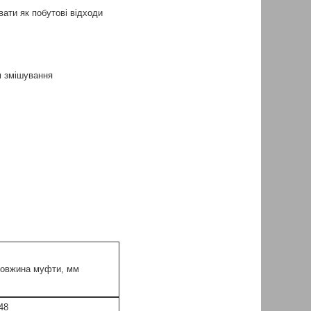
ати як побутові відходи
м змішування
овжина муфти, мм
48