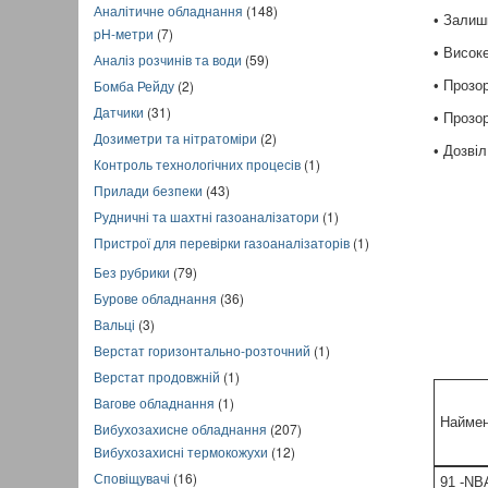
Аналітичне обладнання
(148)
• Залиш
pH-метри
(7)
• Висок
Аналіз розчинів та води
(59)
Бомба Рейду
(2)
• Прозо
Датчики
(31)
• Прозо
Дозиметри та нітратоміри
(2)
• Дозві
Контроль технологічних процесів
(1)
Прилади безпеки
(43)
Рудничні та шахтні газоаналізатори
(1)
Пристрої для перевірки газоаналізаторів
(1)
Без рубрики
(79)
Бурове обладнання
(36)
Вальці
(3)
Верстат горизонтально-розточний
(1)
Верстат продовжній
(1)
Вагове обладнання
(1)
Наймен
Вибухозахисне обладнання
(207)
Вибухозахисні термокожухи
(12)
Сповіщувачі
(16)
91
-NB