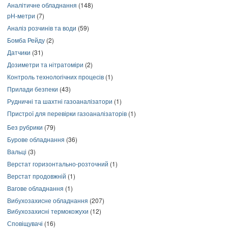
Аналітичне обладнання
(148)
pH-метри
(7)
Аналіз розчинів та води
(59)
Бомба Рейду
(2)
Датчики
(31)
Дозиметри та нітратоміри
(2)
Контроль технологічних процесів
(1)
Прилади безпеки
(43)
Рудничні та шахтні газоаналізатори
(1)
Пристрої для перевірки газоаналізаторів
(1)
Без рубрики
(79)
Бурове обладнання
(36)
Вальці
(3)
Верстат горизонтально-розточний
(1)
Верстат продовжній
(1)
Вагове обладнання
(1)
Вибухозахисне обладнання
(207)
Вибухозахисні термокожухи
(12)
Сповіщувачі
(16)