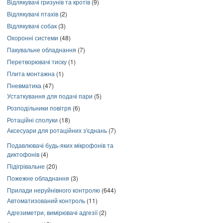
Відлякувачі гризунів та кротів
(9)
Відлякувачі птахів
(2)
Відлякувачі собак
(3)
Охоронні системи
(48)
Пакувальне обладнання
(7)
Перетворювачі тиску
(1)
Плита монтажна
(1)
Пневматика
(47)
Устаткування для подачі пари
(5)
Розподільники повітря
(6)
Ротаційні сполуки
(18)
Аксесуари для ротаційних з'єднань
(7)
Подавлювачі будь-яких мікрофонів та
диктофонів
(4)
Підігрівальне
(20)
Пожежне обладнання
(3)
Прилади неруйнівного контролю
(644)
Автоматизований контроль
(11)
Адгезиметри, вимірювачі адгезії
(2)