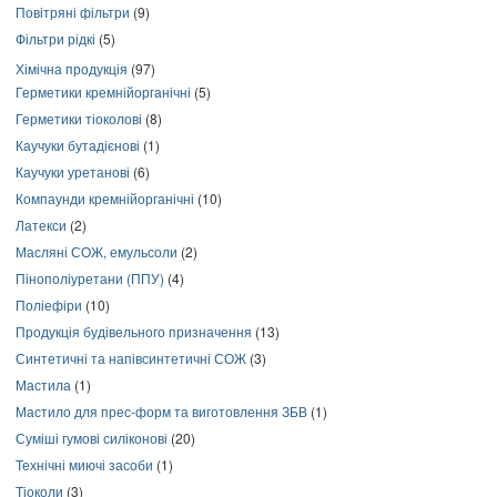
Повітряні фільтри
(9)
Фільтри рідкі
(5)
Хімічна продукція
(97)
Герметики кремнійорганічні
(5)
Герметики тіоколові
(8)
Каучуки бутадієнові
(1)
Каучуки уретанові
(6)
Компаунди кремнійорганічні
(10)
Латекси
(2)
Масляні СОЖ, емульсоли
(2)
Пінополіуретани (ППУ)
(4)
Поліефіри
(10)
Продукція будівельного призначення
(13)
Синтетичні та напівсинтетичні СОЖ
(3)
Мастила
(1)
Мастило для прес-форм та виготовлення ЗБВ
(1)
Суміші гумові силіконові
(20)
Технічні миючі засоби
(1)
Тіоколи
(3)