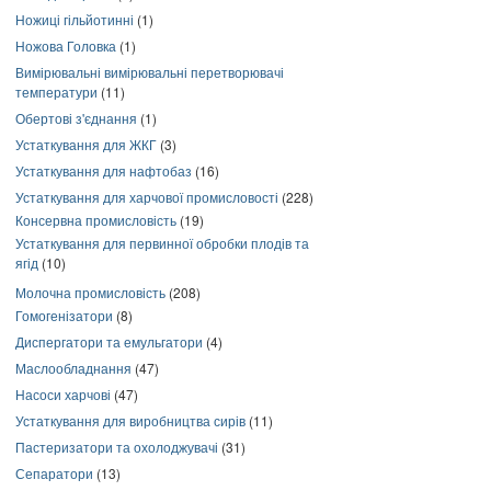
Ножиці гільйотинні
(1)
Ножова Головка
(1)
Вимірювальні вимірювальні перетворювачі
температури
(11)
Обертові з'єднання
(1)
Устаткування для ЖКГ
(3)
Устаткування для нафтобаз
(16)
Устаткування для харчової промисловості
(228)
Консервна промисловість
(19)
Устаткування для первинної обробки плодів та
ягід
(10)
Молочна промисловість
(208)
Гомогенізатори
(8)
Диспергатори та емульгатори
(4)
Маслообладнання
(47)
Насоси харчові
(47)
Устаткування для виробництва сирів
(11)
Пастеризатори та охолоджувачі
(31)
Сепаратори
(13)