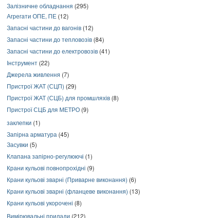
Залізничне обладнання
(295)
Агрегати ОПЕ, ПЕ
(12)
Запасні частини до вагонів
(12)
Запасні частини до тепловозів
(84)
Запасні частини до електровозів
(41)
Інструмент
(22)
Джерела живлення
(7)
Пристрої ЖАТ (СЦП)
(29)
Пристрої ЖАТ (СЦБ) для промшляхів
(8)
Пристрої СЦБ для МЕТРО
(9)
заклепки
(1)
Запірна арматура
(45)
Засувки
(5)
Клапана запірно-регулюючі
(1)
Крани кульові повнопрохідні
(9)
Крани кульові зварні (Приварне виконання)
(6)
Крани кульові зварні (фланцеве виконання)
(13)
Крани кульові укорочені
(8)
Вимірювальні прилади
(212)