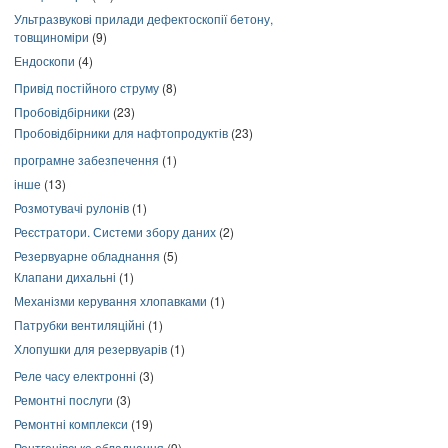
Ультразвукові прилади дефектоскопії бетону,
товщиноміри
(9)
Ендоскопи
(4)
Привід постійного струму
(8)
Пробовідбірники
(23)
Пробовідбірники для нафтопродуктів
(23)
програмне забезпечення
(1)
інше
(13)
Розмотувачі рулонів
(1)
Реєстратори. Системи збору даних
(2)
Резервуарне обладнання
(5)
Клапани дихальні
(1)
Механізми керування хлопавками
(1)
Патрубки вентиляційні
(1)
Хлопушки для резервуарів
(1)
Реле часу електронні
(3)
Ремонтні послуги
(3)
Ремонтні комплекси
(19)
Рентгенівське обладнання
(9)