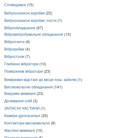
Сповіщувачі
(15)
Вибухозахисні коробки
(22)
Вибухозахисні коробки, пости
(1)
Віброобладнання
(67)
Вібровипробувальне обладнання
(13)
Віброплити
(6)
Віброрейки
(4)
Вібростоли
(7)
Глибинні вібратори
(10)
Поверхневі вібратори
(23)
Вимірювач відстані до місця пош. кабелю
(1)
Високовольтне обладнання
(141)
Вакуумні вимикачі
(23)
Доливання олій
(3)
ЗАПАСНІ ЧАСТИНИ
(1)
Камери дугогасильні
(26)
Контактори високовольтні
(8)
Масляні вимикачі
(10)
Приводи вимикачів
(5)