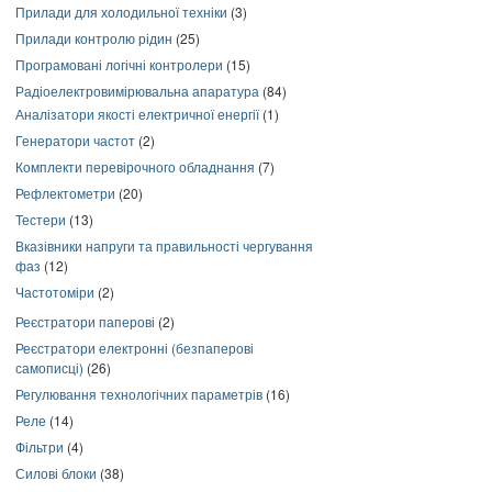
Прилади для холодильної техніки
(3)
Прилади контролю рідин
(25)
Програмовані логічні контролери
(15)
Радіоелектровимірювальна апаратура
(84)
Аналізатори якості електричної енергії
(1)
Генератори частот
(2)
Комплекти перевірочного обладнання
(7)
Рефлектометри
(20)
Тестери
(13)
Вказівники напруги та правильності чергування
фаз
(12)
Частотоміри
(2)
Реєстратори паперові
(2)
Реєстратори електронні (безпаперові
самописці)
(26)
Регулювання технологічних параметрів
(16)
Реле
(14)
Фільтри
(4)
Силові блоки
(38)