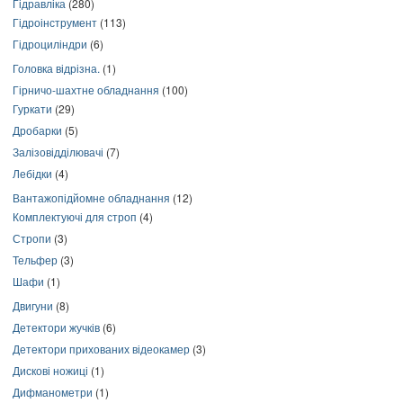
Гідравліка
(280)
Гідроінструмент
(113)
Гідроциліндри
(6)
Головка відрізна.
(1)
Гірничо-шахтне обладнання
(100)
Гуркати
(29)
Дробарки
(5)
Залізовідділювачі
(7)
Лебідки
(4)
Вантажопідйомне обладнання
(12)
Комплектуючі для строп
(4)
Стропи
(3)
Тельфер
(3)
Шафи
(1)
Двигуни
(8)
Детектори жучків
(6)
Детектори прихованих відеокамер
(3)
Дискові ножиці
(1)
Дифманометри
(1)