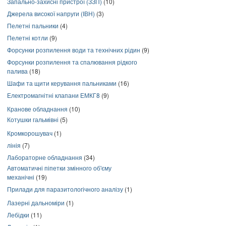
Запально-захисні пристрої (ЗЗП)
(10)
Джерела високої напруги (ІВН)
(3)
Пелетні пальники
(4)
Пелетні котли
(9)
Форсунки розпилення води та технічних рідин
(9)
Форсунки розпилення та спалювання рідкого
палива
(18)
Шафи та щити керування пальниками
(16)
Електромагнітні клапани ЕМКГ8
(9)
Кранове обладнання
(10)
Котушки гальмівні
(5)
Кромкорошувач
(1)
лінія
(7)
Лабораторне обладнання
(34)
Автоматичні піпетки змінного об'єму
механічні
(19)
Прилади для паразитологічного аналізу
(1)
Лазерні дальноміри
(1)
Лебідки
(11)