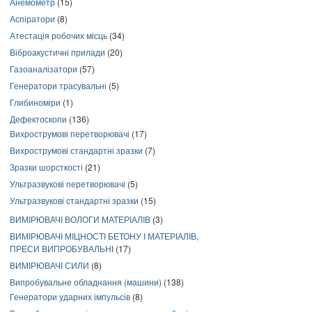
Анемометр
(15)
Аспіратори
(8)
Атестація робочих місць
(34)
Віброакустичні прилади
(20)
Газоаналізатори
(57)
Генератори трасувальні
(5)
Глибиноміри
(1)
Дефектоскопи
(136)
Вихрострумові перетворювачі
(17)
Вихрострумові стандартні зразки
(7)
Зразки шорсткості
(21)
Ультразвукові перетворювачі
(5)
Ультразвукові стандартні зразки
(15)
ВИМІРЮВАЧІ ВОЛОГИ МАТЕРІАЛІВ
(3)
ВИМІРЮВАЧІ МІЦНОСТІ БЕТОНУ І МАТЕРІАЛІВ,
ПРЕСИ ВИПРОБУВАЛЬНІ
(17)
ВИМІРЮВАЧІ СИЛИ
(8)
Випробувальне обладнання (машини)
(138)
Генератори ударних імпульсів
(8)