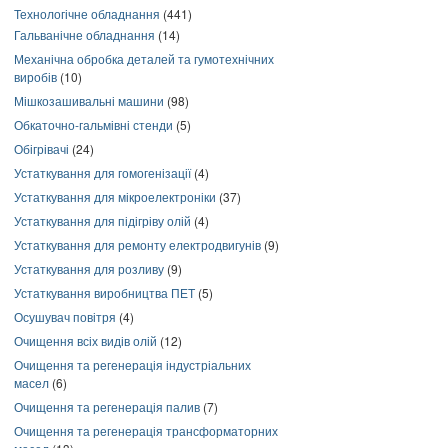
Технологічне обладнання
(441)
Гальванічне обладнання
(14)
Механічна обробка деталей та гумотехнічних
виробів
(10)
Мішкозашивальні машини
(98)
Обкаточно-гальмівні стенди
(5)
Обігрівачі
(24)
Устаткування для гомогенізації
(4)
Устаткування для мікроелектроніки
(37)
Устаткування для підігріву олій
(4)
Устаткування для ремонту електродвигунів
(9)
Устаткування для розливу
(9)
Устаткування виробництва ПЕТ
(5)
Осушувач повітря
(4)
Очищення всіх видів олій
(12)
Очищення та регенерація індустріальних
масел
(6)
Очищення та регенерація палив
(7)
Очищення та регенерація трансформаторних