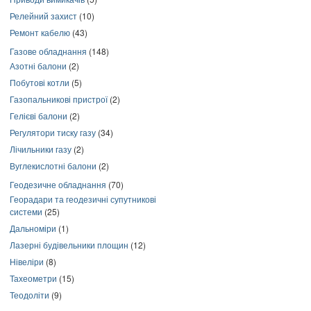
Релейний захист
(10)
Ремонт кабелю
(43)
Газове обладнання
(148)
Азотні балони
(2)
Побутові котли
(5)
Газопальникові пристрої
(2)
Гелієві балони
(2)
Регулятори тиску газу
(34)
Лічильники газу
(2)
Вуглекислотні балони
(2)
Геодезичне обладнання
(70)
Георадари та геодезичні супутникові
системи
(25)
Дальноміри
(1)
Лазерні будівельники площин
(12)
Нівеліри
(8)
Тахеометри
(15)
Теодоліти
(9)