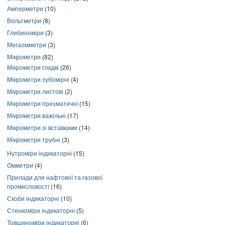
Амперметри
(10)
Вольтметри
(8)
Глибиноміри
(3)
Мегаомметри
(3)
Мікрометри
(82)
Мікрометри гладкі
(26)
Мікрометри зубомірні
(4)
Мікрометри листові
(2)
Мікрометри призматичні
(15)
Мікрометри важільні
(17)
Мікрометри зі вставками
(14)
Мікрометри трубні
(3)
Нутроміри індикаторні
(15)
Омметри
(4)
Прилади для нафтової та газової
промисловості
(16)
Скоби індикаторні
(10)
Стенкоміри індикаторні
(5)
Товщиноміри індикаторні
(6)