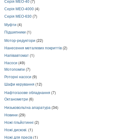
Серія МЕО-40
(7)
Серія МЕО-4000
(4)
Серія МЕО-630
(7)
Муфти
(4)
Підшипники
(1)
Мотор-редуктори
(22)
Нанесення металевих покриттів
(2)
Напівавтомат
(1)
Насоси
(49)
Мотопомпи
(7)
Роторні насоси
(9)
Шафи керування
(12)
Нафтогазове обладнання
(7)
Октанометри
(6)
Низьковольтна апаратура
(34)
Новини
(29)
Ножі гільйотинні
(2)
Ножі дискові.
(1)
Ножі для пресів
(1)