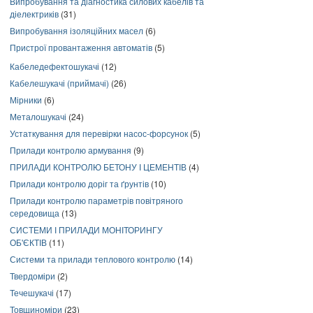
Випробування та діагностика силових кабелів та
діелектриків
(31)
Випробування ізоляційних масел
(6)
Пристрої провантаження автоматів
(5)
Кабеледефектошукачі
(12)
Кабелешукачі (приймачі)
(26)
Мірники
(6)
Металошукачі
(24)
Устаткування для перевірки насос-форсунок
(5)
Прилади контролю армування
(9)
ПРИЛАДИ КОНТРОЛЮ БЕТОНУ І ЦЕМЕНТІВ
(4)
Прилади контролю доріг та ґрунтів
(10)
Прилади контролю параметрів повітряного
середовища
(13)
СИСТЕМИ І ПРИЛАДИ МОНІТОРИНГУ
ОБ'ЄКТІВ
(11)
Системи та прилади теплового контролю
(14)
Твердоміри
(2)
Течешукачі
(17)
Товщиноміри
(23)