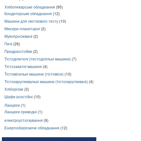
Хлібопекарське обладнання
(95)
Кондитерське обладнання
(12)
Машини для листкового тесту
(10)
Міксери планетарні
(2)
Мукопросіювачі
(2)
Печі
(26)
Предрасстойки
(2)
Тістоділителі (тестоділільні машини)
(7)
Тістозакатні машини
(4)
Тістомісильні машини (тістоміси)
(10)
Тістоокруглювальні машини (тістоокруглювачі)
(4)
Хліборізки
(3)
Шафи розстійні
(10)
Ланцюги
(1)
Ланцюги приводні
(1)
електроустаткування
(9)
Енергозберігаюче обладнання
(12)