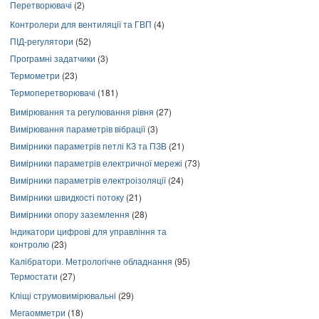
Перетворювачі
(2)
Контролери для вентиляції та ГВП
(4)
ПІД-регулятори
(52)
Програмні задатчики
(3)
Термометри
(23)
Термоперетворювачі
(181)
Вимірювання та регулювання рівня
(27)
Вимірювання параметрів вібрації
(3)
Вимірники параметрів петлі КЗ та ПЗВ
(21)
Вимірники параметрів електричної мережі
(73)
Вимірники параметрів електроізоляції
(24)
Вимірники швидкості потоку
(21)
Вимірники опору заземлення
(28)
Індикатори цифрові для управління та
контролю
(23)
Калібратори. Метрологічне обладнання
(95)
Термостати
(27)
Кліщі струмовимірювальні
(29)
Мегаомметри
(18)