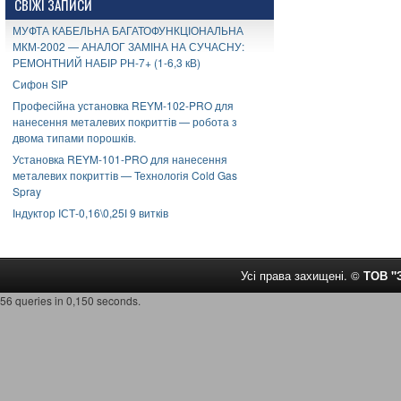
СВІЖІ ЗАПИСИ
МУФТА КАБЕЛЬНА БАГАТОФУНКЦІОНАЛЬНА
МКМ-2002 — АНАЛОГ ЗАМІНА НА СУЧАСНУ:
РЕМОНТНИЙ НАБІР РН-7+ (1-6,3 кВ)
Сифон SIP
Професійна установка REYM-102-PRO для
нанесення металевих покриттів — робота з
двома типами порошків.
Установка REYM-101-PRO для нанесення
металевих покриттів — Технологія Cold Gas
Spray
Індуктор ІСТ-0,16\0,25І 9 витків
Усі права захищені. ©
ТОВ 
56 queries in 0,150 seconds.