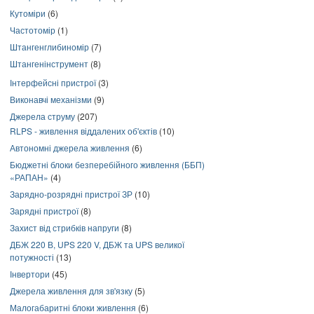
Кутоміри
(6)
Частотомір
(1)
Штангенглибиномір
(7)
Штангенінструмент
(8)
Інтерфейсні пристрої
(3)
Виконавчі механізми
(9)
Джерела струму
(207)
RLPS - живлення віддалених об'єктів
(10)
Автономні джерела живлення
(6)
Бюджетні блоки безперебійного живлення (ББП)
«РАПАН»
(4)
Зарядно-розрядні пристрої ЗР
(10)
Зарядні пристрої
(8)
Захист від стрибків напруги
(8)
ДБЖ 220 В, UPS 220 V, ДБЖ та UPS великої
потужності
(13)
Інвертори
(45)
Джерела живлення для зв'язку
(5)
Малогабаритні блоки живлення
(6)