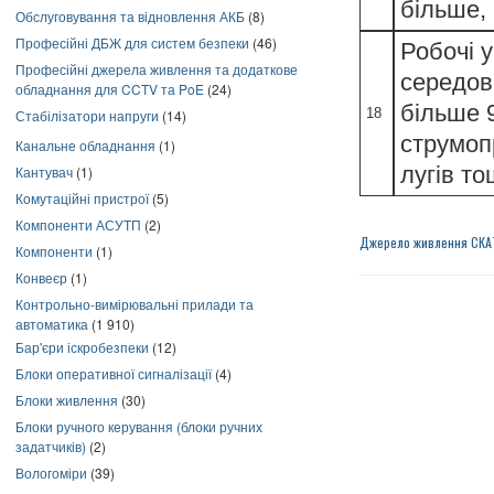
більше,
Обслуговування та відновлення АКБ
(8)
Професійні ДБЖ для систем безпеки
(46)
Робочі 
Професійні джерела живлення та додаткове
середови
обладнання для CCTV та PoE
(24)
більше 9
18
Стабілізатори напруги
(14)
струмопр
Канальне обладнання
(1)
лугів то
Кантувач
(1)
Комутаційні пристрої
(5)
Компоненти АСУТП
(2)
Джерело живлення СКА
Компоненти
(1)
Конвеєр
(1)
Контрольно-вимірювальні прилади та
автоматика
(1 910)
Бар'єри іскробезпеки
(12)
Блоки оперативної сигналізації
(4)
Блоки живлення
(30)
Блоки ручного керування (блоки ручних
задатчиків)
(2)
Вологоміри
(39)