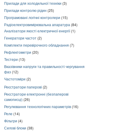
Прилади для холодильної техніки
(3)
Прилади контролю рідин
(25)
Програмовані логічні контролери
(15)
Радіоелектровимірювальна апаратура
(84)
Аналізатори якості електричної енергії
(1)
Генератори частот
(2)
Комплекти перевірочного обладнання
(7)
Рефлектометри
(20)
Тестери
(13)
Вказівники напруги та правильності чергування
фаз
(12)
Частотоміри
(2)
Реєстратори паперові
(2)
Реєстратори електронні (безпаперові
самописці)
(26)
Регулювання технологічних параметрів
(16)
Реле
(14)
Фільтри
(4)
Силові блоки
(38)