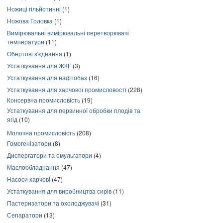
Ножиці гільйотинні
(1)
Ножова Головка
(1)
Вимірювальні вимірювальні перетворювачі
температури
(11)
Обертові з'єднання
(1)
Устаткування для ЖКГ
(3)
Устаткування для нафтобаз
(16)
Устаткування для харчової промисловості
(228)
Консервна промисловість
(19)
Устаткування для первинної обробки плодів та
ягід
(10)
Молочна промисловість
(208)
Гомогенізатори
(8)
Диспергатори та емульгатори
(4)
Маслообладнання
(47)
Насоси харчові
(47)
Устаткування для виробництва сирів
(11)
Пастеризатори та охолоджувачі
(31)
Сепаратори
(13)