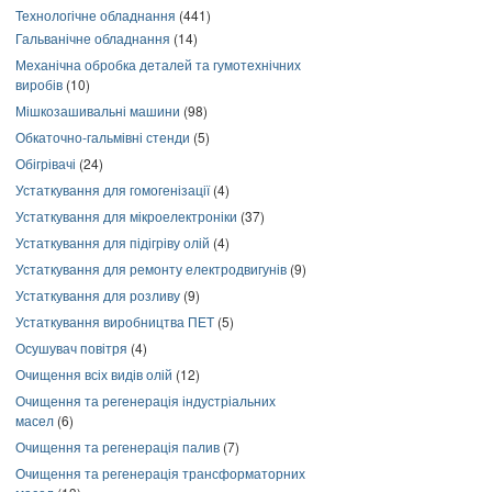
Технологічне обладнання
(441)
Гальванічне обладнання
(14)
Механічна обробка деталей та гумотехнічних
виробів
(10)
Мішкозашивальні машини
(98)
Обкаточно-гальмівні стенди
(5)
Обігрівачі
(24)
Устаткування для гомогенізації
(4)
Устаткування для мікроелектроніки
(37)
Устаткування для підігріву олій
(4)
Устаткування для ремонту електродвигунів
(9)
Устаткування для розливу
(9)
Устаткування виробництва ПЕТ
(5)
Осушувач повітря
(4)
Очищення всіх видів олій
(12)
Очищення та регенерація індустріальних
масел
(6)
Очищення та регенерація палив
(7)
Очищення та регенерація трансформаторних