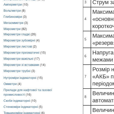
Струм за
3
Амперметри
(10)
Вольтметри
(8)
Максима
Глибиноміри
(3)
«основн
4
Мегаомметри
(3)
короткоч
Мікрометри
(82)
Мікрометри гладкі
(26)
Максима
5
Мікрометри зубомірні
(4)
«резерв
Мікрометри листові
(2)
Напруга
Мікрометри призматичні
(15)
6
Мікрометри важільні
(17)
межами 
Мікрометри зі вставками
(14)
Розмір н
Мікрометри трубні
(3)
«АКБ» п
7
Нутроміри індикаторні
(15)
періодом
Омметри
(4)
Прилади для нафтової та газової
Величин
промисловості
(16)
8
автомат
Скоби індикаторні
(10)
Стенкоміри індикаторні
(5)
Величин
Товщиноміри індикаторні
(6)