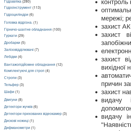
контроль 
Гідравліка
(280)
Гідроінструмент
(113)
оптимальн
Гідроциліндри
(6)
мережі; р
Головка відрізна.
(1)
захист АК
Гірничо-шахтне обладнання
(100)
захист 
Гуркати
(29)
запобіжни
Дробарки
(5)
Залізовідділювачі
(7)
електронн
Лебідки
(4)
захист в
Вантажопідйомне обладнання
(12)
вихідної н
Комплектуючі для строп
(4)
автомати
Стропи
(3)
причин за
Тельфер
(3)
захист на
Шафи
(1)
видачу 
Двигуни
(8)
Детектори жучків
(6)
допомогою
Детектори прихованих відеокамер
(3)
видачу і
Дискові ножиці
(1)
"Наявніст
Дифманометри
(1)