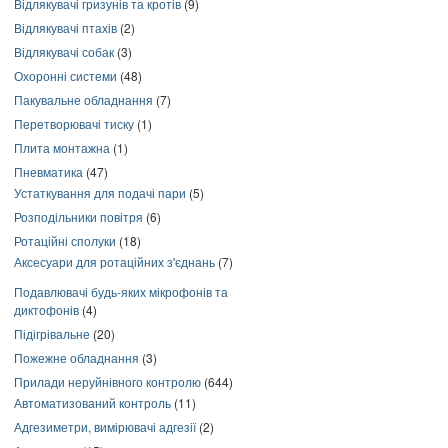
Відлякувачі гризунів та кротів
(9)
Відлякувачі птахів
(2)
Відлякувачі собак
(3)
Охоронні системи
(48)
Пакувальне обладнання
(7)
Перетворювачі тиску
(1)
Плита монтажна
(1)
Пневматика
(47)
Устаткування для подачі пари
(5)
Розподільники повітря
(6)
Ротаційні сполуки
(18)
Аксесуари для ротаційних з'єднань
(7)
Подавлювачі будь-яких мікрофонів та
диктофонів
(4)
Підігрівальне
(20)
Пожежне обладнання
(3)
Прилади неруйнівного контролю
(644)
Автоматизований контроль
(11)
Адгезиметри, вимірювачі адгезії
(2)