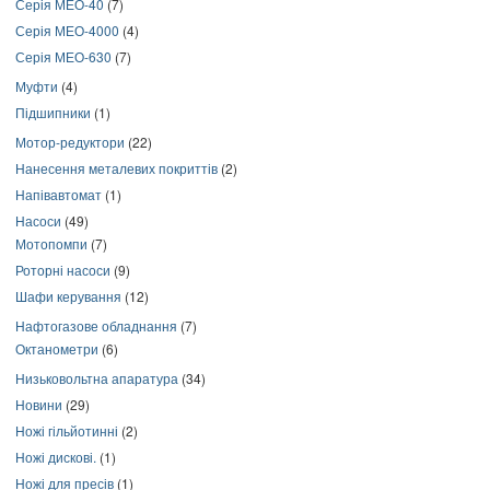
Серія МЕО-40
(7)
Серія МЕО-4000
(4)
Серія МЕО-630
(7)
Муфти
(4)
Підшипники
(1)
Мотор-редуктори
(22)
Нанесення металевих покриттів
(2)
Напівавтомат
(1)
Насоси
(49)
Мотопомпи
(7)
Роторні насоси
(9)
Шафи керування
(12)
Нафтогазове обладнання
(7)
Октанометри
(6)
Низьковольтна апаратура
(34)
Новини
(29)
Ножі гільйотинні
(2)
Ножі дискові.
(1)
Ножі для пресів
(1)