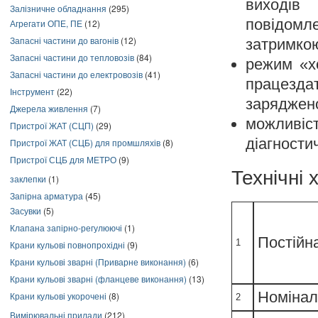
виходів 
Залізничне обладнання
(295)
повідом
Агрегати ОПЕ, ПЕ
(12)
Запасні частини до вагонів
(12)
затримкою
Запасні частини до тепловозів
(84)
режим «х
Запасні частини до електровозів
(41)
працезда
Інструмент
(22)
заряджено
Джерела живлення
(7)
можливіс
Пристрої ЖАТ (СЦП)
(29)
діагностич
Пристрої ЖАТ (СЦБ) для промшляхів
(8)
Пристрої СЦБ для МЕТРО
(9)
Технічні
заклепки
(1)
Запірна арматура
(45)
Засувки
(5)
Клапана запірно-регулюючі
(1)
Постійна
1
Крани кульові повнопрохідні
(9)
Крани кульові зварні (Приварне виконання)
(6)
Крани кульові зварні (фланцеве виконання)
(13)
Номінал
Крани кульові укорочені
(8)
2
Вимірювальні прилади
(212)