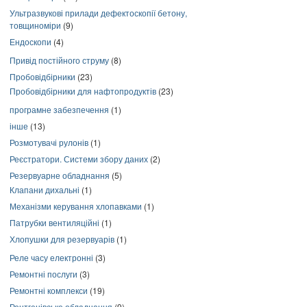
Ультразвукові прилади дефектоскопії бетону,
товщиноміри
(9)
Ендоскопи
(4)
Привід постійного струму
(8)
Пробовідбірники
(23)
Пробовідбірники для нафтопродуктів
(23)
програмне забезпечення
(1)
інше
(13)
Розмотувачі рулонів
(1)
Реєстратори. Системи збору даних
(2)
Резервуарне обладнання
(5)
Клапани дихальні
(1)
Механізми керування хлопавками
(1)
Патрубки вентиляційні
(1)
Хлопушки для резервуарів
(1)
Реле часу електронні
(3)
Ремонтні послуги
(3)
Ремонтні комплекси
(19)
Рентгенівське обладнання
(9)