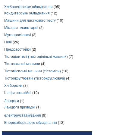
Хлібопекарське обладнання
(95)
Кондитерське обладнання
(12)
Машини для листкового тесту
(10)
Міксери планетарні
(2)
Мукопросіювачі
(2)
Печі
(26)
Предрасстойки
(2)
Тістоділителі (тестоділільні машини)
(7)
Тістозакатні машини
(4)
Тістомісильні машини (тістоміси)
(10)
Тістоокруглювачі (тістоокруглювачі)
(4)
Хліборізки
(3)
Шафи розстійні
(10)
Ланцюги
(1)
Ланцюги приводні
(1)
електроустаткування
(9)
Енергозберігаюче обладнання
(12)