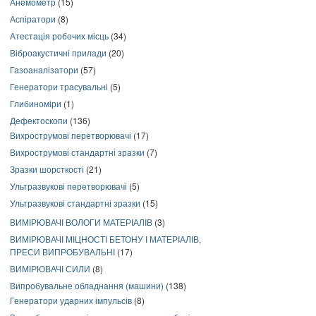
Анемометр
(15)
Аспіратори
(8)
Атестація робочих місць
(34)
Віброакустичні прилади
(20)
Газоаналізатори
(57)
Генератори трасувальні
(5)
Глибиноміри
(1)
Дефектоскопи
(136)
Вихрострумові перетворювачі
(17)
Вихрострумові стандартні зразки
(7)
Зразки шорсткості
(21)
Ультразвукові перетворювачі
(5)
Ультразвукові стандартні зразки
(15)
ВИМІРЮВАЧІ ВОЛОГИ МАТЕРІАЛІВ
(3)
ВИМІРЮВАЧІ МІЦНОСТІ БЕТОНУ І МАТЕРІАЛІВ,
ПРЕСИ ВИПРОБУВАЛЬНІ
(17)
ВИМІРЮВАЧІ СИЛИ
(8)
Випробувальне обладнання (машини)
(138)
Генератори ударних імпульсів
(8)