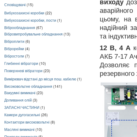
виходу
доз
Сповіщувачі
(15)
аварійного
Вибухозахисні коробки
(22)
цьому, на 
Вибухозахисні коробки, пости
(1)
надійний з
Віброобладнання
(67)
Вібровипробувальне обладнання
(13)
та індуктивн
Віброплити
(6)
12 В, 4 А
к
Віброрейки
(4)
АКБ 7-17 Ач
Вібростоли
(7)
Глибинні вібратори
(10)
Дозволяє п
Поверхневі вібратори
(23)
резервного
Вимірювач відстані до місця пош. кабелю
(1)
Високовольтне обладнання
(141)
Вакуумні вимикачі
(23)
Доливання олій
(3)
ЗАПАСНІ ЧАСТИНИ
(1)
Камери дугогасильні
(26)
Контактори високовольтні
(8)
Масляні вимикачі
(10)
Приводи вимикачів
(5)