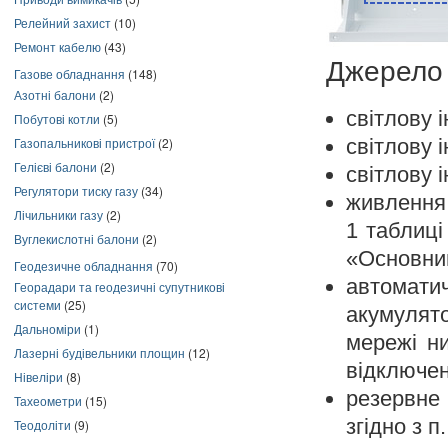
Релейний захист
(10)
Ремонт кабелю
(43)
Джерело 
Газове обладнання
(148)
Азотні балони
(2)
світлову 
Побутові котли
(5)
світлову 
Газопальникові пристрої
(2)
Гелієві балони
(2)
світлову 
Регулятори тиску газу
(34)
живлення 
Лічильники газу
(2)
1 таблиці
Вуглекислотні балони
(2)
«Основни
Геодезичне обладнання
(70)
автомат
Георадари та геодезичні супутникові
системи
(25)
акумулят
Дальноміри
(1)
мережі ни
Лазерні будівельники площин
(12)
відключен
Нівеліри
(8)
резервне
Тахеометри
(15)
згідно з п
Теодоліти
(9)