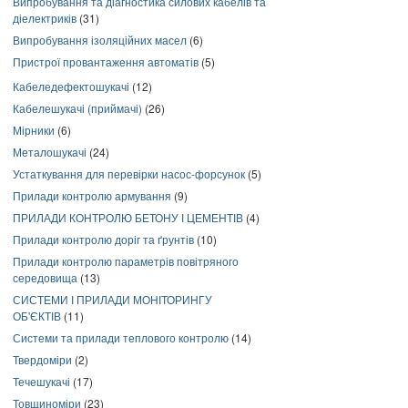
Випробування та діагностика силових кабелів та
діелектриків
(31)
Випробування ізоляційних масел
(6)
Пристрої провантаження автоматів
(5)
Кабеледефектошукачі
(12)
Кабелешукачі (приймачі)
(26)
Мірники
(6)
Металошукачі
(24)
Устаткування для перевірки насос-форсунок
(5)
Прилади контролю армування
(9)
ПРИЛАДИ КОНТРОЛЮ БЕТОНУ І ЦЕМЕНТІВ
(4)
Прилади контролю доріг та ґрунтів
(10)
Прилади контролю параметрів повітряного
середовища
(13)
СИСТЕМИ І ПРИЛАДИ МОНІТОРИНГУ
ОБ'ЄКТІВ
(11)
Системи та прилади теплового контролю
(14)
Твердоміри
(2)
Течешукачі
(17)
Товщиноміри
(23)