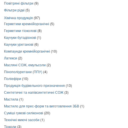
Повітряні фільтри
(9)
Фільтри рідкі
(5)
Хімічна продукція
(97)
Герметики кремнійорганічні
(5)
Герметики тіоколові
(8)
Каучуки бутадієнові
(1)
Каучуки уретанові
(6)
Компаунди кремнійорганічні
(10)
Латекси
(2)
Масляні СОЖ, емульсоли
(2)
Пінополіуретани (ППУ)
(4)
Поліефіри
(10)
Продукція будівельного призначення
(13)
Синтетичні та напівсинтетичні СОЖ
(3)
Мастила
(1)
Мастило для прес-форм та виготовлення ЗБВ
(1)
Суміші гумові силіконові
(20)
Технічні миючі засоби
(1)
Тіоколи
(3)