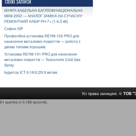
СВІЖІ ЗАПИСИ
МУФТА КАБЕЛЬНА БАГАТОФУНКЦІОНАЛЬНА
МКМ-2002 — АНАЛОГ ЗАМІНА НА СУЧАСНУ:
РЕМОНТНИЙ НАБІР РН-7+ (1-6,3 кВ)
Сифон SIP
Професійна установка REYM-102-PRO для
нанесення металевих покриттів — робота з
двома типами порошків.
Установка REYM-101-PRO для нанесення
металевих покриттів — Технологія Cold Gas
Spray
Індуктор ІСТ-0,16\0,25І 9 витків
Усі права захищені. ©
ТОВ 
61 queries in 0,186 seconds.