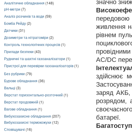
значно зниж
Аналітичне обладнання
(148)
pH-метри
(7)
Високоефе
Аналіз розчинів та води
(59)
передовою 
Бомба Рейду
(2)
живлення н
Датчики
(31)
рівнем пуль
Дозиметри та нітратоміри
(2)
поцикловог
Контроль технологічних процесів
(1)
провідними
Прилади безпеки
(43)
Рудничні та шахтні газоаналізатори
(1)
AC/DC пере
Пристрої для перевірки газоаналізаторів
(1)
Інтелекту
Без рубрики
(79)
здійснює мо
Бурове обладнання
(36)
Застосуван
Вальці
(3)
заряд АКБ,
Верстат горизонтально-розточний
(1)
розрядом, 
Верстат продовжній
(1)
своєчасног
Вагове обладнання
(1)
Вибухозахисне обладнання
(207)
батареї.
Вибухозахисні термокожухи
(12)
Багатос
Сповіщувачі
(16)