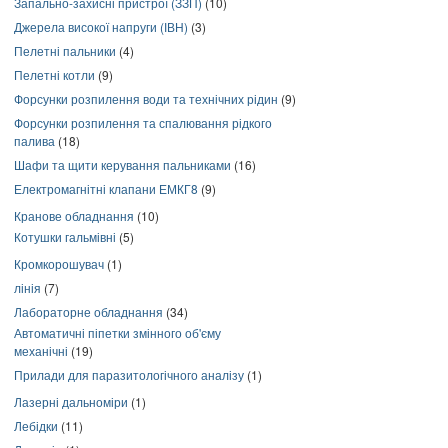
Запально-захисні пристрої (ЗЗП)
(10)
Джерела високої напруги (ІВН)
(3)
Пелетні пальники
(4)
Пелетні котли
(9)
Форсунки розпилення води та технічних рідин
(9)
Форсунки розпилення та спалювання рідкого
палива
(18)
Шафи та щити керування пальниками
(16)
Електромагнітні клапани ЕМКГ8
(9)
Кранове обладнання
(10)
Котушки гальмівні
(5)
Кромкорошувач
(1)
лінія
(7)
Лабораторне обладнання
(34)
Автоматичні піпетки змінного об'єму
механічні
(19)
Прилади для паразитологічного аналізу
(1)
Лазерні дальноміри
(1)
Лебідки
(11)