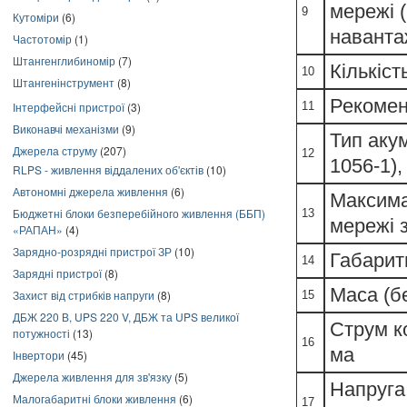
мережі (
9
Кутоміри
(6)
наванта
Частотомір
(1)
Штангенглибиномір
(7)
Кількіст
10
Штангенінструмент
(8)
Рекомен
11
Інтерфейсні пристрої
(3)
Виконавчі механізми
(9)
Тип аку
Джерела струму
(207)
12
1056-1)
RLPS - живлення віддалених об'єктів
(10)
Автономні джерела живлення
(6)
Максима
Бюджетні блоки безперебійного живлення (ББП)
13
мережі з
«РАПАН»
(4)
Зарядно-розрядні пристрої ЗР
(10)
Габарит
14
Зарядні пристрої
(8)
Маса (бе
Захист від стрибків напруги
(8)
15
ДБЖ 220 В, UPS 220 V, ДБЖ та UPS великої
Струм ко
потужності
(13)
16
ма
Інвертори
(45)
Джерела живлення для зв'язку
(5)
Напруга
Малогабаритні блоки живлення
(6)
17