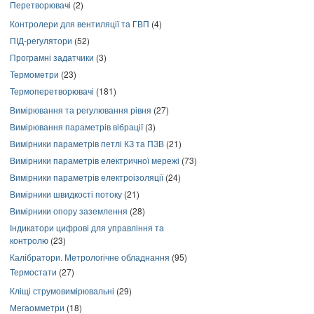
Перетворювачі
(2)
Контролери для вентиляції та ГВП
(4)
ПІД-регулятори
(52)
Програмні задатчики
(3)
Термометри
(23)
Термоперетворювачі
(181)
Вимірювання та регулювання рівня
(27)
Вимірювання параметрів вібрації
(3)
Вимірники параметрів петлі КЗ та ПЗВ
(21)
Вимірники параметрів електричної мережі
(73)
Вимірники параметрів електроізоляції
(24)
Вимірники швидкості потоку
(21)
Вимірники опору заземлення
(28)
Індикатори цифрові для управління та
контролю
(23)
Калібратори. Метрологічне обладнання
(95)
Термостати
(27)
Кліщі струмовимірювальні
(29)
Мегаомметри
(18)