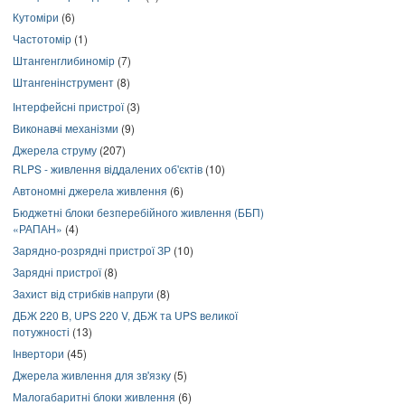
Кутоміри
(6)
Частотомір
(1)
Штангенглибиномір
(7)
Штангенінструмент
(8)
Інтерфейсні пристрої
(3)
Виконавчі механізми
(9)
Джерела струму
(207)
RLPS - живлення віддалених об'єктів
(10)
Автономні джерела живлення
(6)
Бюджетні блоки безперебійного живлення (ББП)
«РАПАН»
(4)
Зарядно-розрядні пристрої ЗР
(10)
Зарядні пристрої
(8)
Захист від стрибків напруги
(8)
ДБЖ 220 В, UPS 220 V, ДБЖ та UPS великої
потужності
(13)
Інвертори
(45)
Джерела живлення для зв'язку
(5)
Малогабаритні блоки живлення
(6)