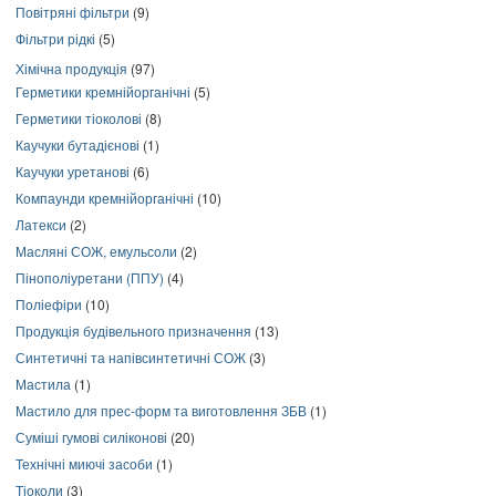
Повітряні фільтри
(9)
Фільтри рідкі
(5)
Хімічна продукція
(97)
Герметики кремнійорганічні
(5)
Герметики тіоколові
(8)
Каучуки бутадієнові
(1)
Каучуки уретанові
(6)
Компаунди кремнійорганічні
(10)
Латекси
(2)
Масляні СОЖ, емульсоли
(2)
Пінополіуретани (ППУ)
(4)
Поліефіри
(10)
Продукція будівельного призначення
(13)
Синтетичні та напівсинтетичні СОЖ
(3)
Мастила
(1)
Мастило для прес-форм та виготовлення ЗБВ
(1)
Суміші гумові силіконові
(20)
Технічні миючі засоби
(1)
Тіоколи
(3)