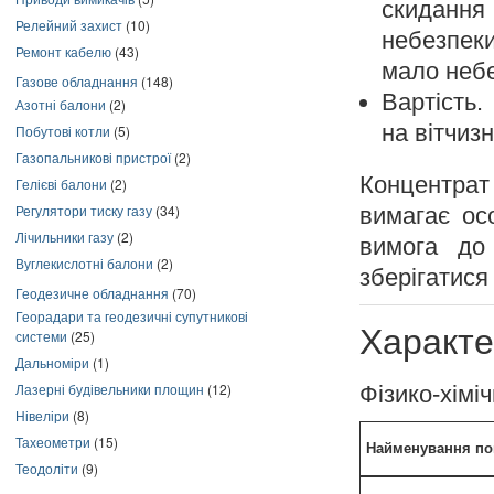
скидання
Релейний захист
(10)
небезпек
Ремонт кабелю
(43)
мало небе
Газове обладнання
(148)
Вартість.
Азотні балони
(2)
на вітчиз
Побутові котли
(5)
Газопальникові пристрої
(2)
Концентра
Гелієві балони
(2)
Регулятори тиску газу
(34)
вимагає ос
Лічильники газу
(2)
вимога до
Вуглекислотні балони
(2)
зберігатися
Геодезичне обладнання
(70)
Георадари та геодезичні супутникові
Характе
системи
(25)
Дальноміри
(1)
Лазерні будівельники площин
(12)
Фізико-хімі
Нівеліри
(8)
Тахеометри
(15)
Найменування по
Теодоліти
(9)