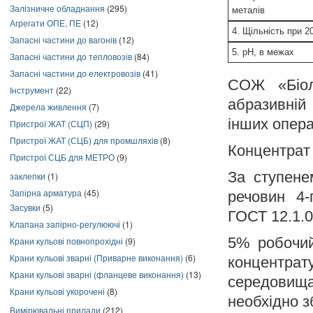
Залізничне обладнання
(295)
металів
Агрегати ОПЕ, ПЕ
(12)
4. Щільність при 2
Запасні частини до вагонів
(12)
5. рН, в межах
Запасні частини до тепловозів
(84)
Запасні частини до електровозів
(41)
СОЖ «Біол
Інструмент
(22)
абразивній
Джерела живлення
(7)
інших опер
Пристрої ЖАТ (СЦП)
(29)
Пристрої ЖАТ (СЦБ) для промшляхів
(8)
Концентрат 
Пристрої СЦБ для МЕТРО
(9)
За ступене
заклепки
(1)
Запірна арматура
(45)
речовин 4-
Засувки
(5)
ГОСТ 12.1.0
Клапана запірно-регулюючі
(1)
5% робочий
Крани кульові повнопрохідні
(9)
Крани кульові зварні (Приварне виконання)
(6)
концентрат
Крани кульові зварні (фланцеве виконання)
(13)
середовищ
Крани кульові укорочені
(8)
необхідно з
Вимірювальні прилади
(212)