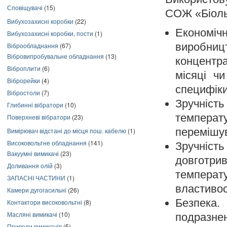
Сповіщувачі
(15)
СОЖ «Біоль
Вибухозахисні коробки
(22)
Економічн
Вибухозахисні коробки, пости
(1)
виробни
Віброобладнання
(67)
Вібровипробувальне обладнання
(13)
концентр
Віброплити
(6)
місяці чи
Віброрейки
(4)
специфіки
Вібростоли
(7)
Зручність
Глибинні вібратори
(10)
температ
Поверхневі вібратори
(23)
перемішу
Вимірювач відстані до місця пош. кабелю
(1)
Високовольтне обладнання
(141)
Зручніст
Вакуумні вимикачі
(23)
довготри
Доливання олій
(3)
температ
ЗАПАСНІ ЧАСТИНИ
(1)
властивос
Камери дугогасильні
(26)
Безпека.
У
Контактори високовольтні
(8)
Масляні вимикачі
(10)
подразнен
Приводи вимикачів
(5)