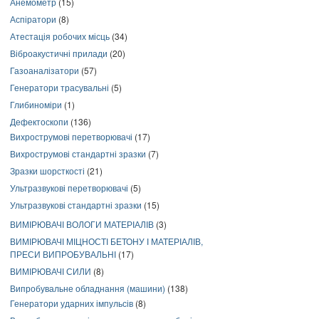
Анемометр
(15)
Аспіратори
(8)
Атестація робочих місць
(34)
Віброакустичні прилади
(20)
Газоаналізатори
(57)
Генератори трасувальні
(5)
Глибиноміри
(1)
Дефектоскопи
(136)
Вихрострумові перетворювачі
(17)
Вихрострумові стандартні зразки
(7)
Зразки шорсткості
(21)
Ультразвукові перетворювачі
(5)
Ультразвукові стандартні зразки
(15)
ВИМІРЮВАЧІ ВОЛОГИ МАТЕРІАЛІВ
(3)
ВИМІРЮВАЧІ МІЦНОСТІ БЕТОНУ І МАТЕРІАЛІВ,
ПРЕСИ ВИПРОБУВАЛЬНІ
(17)
ВИМІРЮВАЧІ СИЛИ
(8)
Випробувальне обладнання (машини)
(138)
Генератори ударних імпульсів
(8)