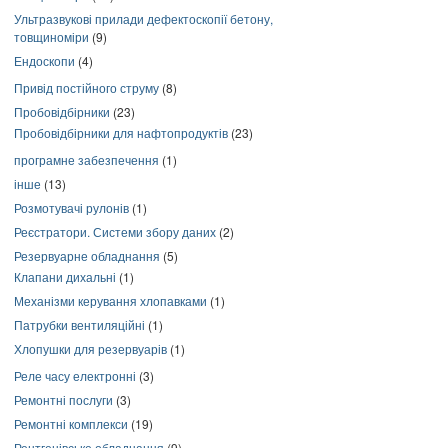
Ультразвукові прилади дефектоскопії бетону,
товщиноміри
(9)
Ендоскопи
(4)
Привід постійного струму
(8)
Пробовідбірники
(23)
Пробовідбірники для нафтопродуктів
(23)
програмне забезпечення
(1)
інше
(13)
Розмотувачі рулонів
(1)
Реєстратори. Системи збору даних
(2)
Резервуарне обладнання
(5)
Клапани дихальні
(1)
Механізми керування хлопавками
(1)
Патрубки вентиляційні
(1)
Хлопушки для резервуарів
(1)
Реле часу електронні
(3)
Ремонтні послуги
(3)
Ремонтні комплекси
(19)
Рентгенівське обладнання
(9)