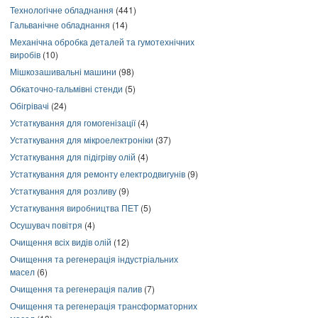
Технологічне обладнання
(441)
Гальванічне обладнання
(14)
Механічна обробка деталей та гумотехнічних
виробів
(10)
Мішкозашивальні машини
(98)
Обкаточно-гальмівні стенди
(5)
Обігрівачі
(24)
Устаткування для гомогенізації
(4)
Устаткування для мікроелектроніки
(37)
Устаткування для підігріву олій
(4)
Устаткування для ремонту електродвигунів
(9)
Устаткування для розливу
(9)
Устаткування виробництва ПЕТ
(5)
Осушувач повітря
(4)
Очищення всіх видів олій
(12)
Очищення та регенерація індустріальних
масел
(6)
Очищення та регенерація палив
(7)
Очищення та регенерація трансформаторних