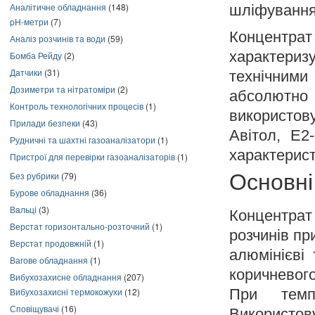
Аналітичне обладнання
(148)
шліфування,
pH-метри
(7)
Концентрат
Аналіз розчинів та води
(59)
характериз
Бомба Рейду
(2)
Датчики
(31)
технічними
Дозиметри та нітратоміри
(2)
абсолют
Контроль технологічних процесів
(1)
використову
Прилади безпеки
(43)
Авітол, Е2
Рудничні та шахтні газоаналізатори
(1)
характерист
Пристрої для перевірки газоаналізаторів
(1)
Без рубрики
(79)
Основні
Бурове обладнання
(36)
Вальці
(3)
Концентра
Верстат горизонтально-розточний
(1)
розчинів пр
Верстат продовжній
(1)
алюмінієві
Вагове обладнання
(1)
коричневог
Вибухозахисне обладнання
(207)
При темп
Вибухозахисні термокожухи
(12)
Сповіщувачі
(16)
Використову