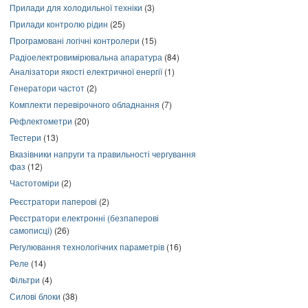
Прилади для холодильної техніки
(3)
Прилади контролю рідин
(25)
Програмовані логічні контролери
(15)
Радіоелектровимірювальна апаратура
(84)
Аналізатори якості електричної енергії
(1)
Генератори частот
(2)
Комплекти перевірочного обладнання
(7)
Рефлектометри
(20)
Тестери
(13)
Вказівники напруги та правильності чергування
фаз
(12)
Частотоміри
(2)
Реєстратори паперові
(2)
Реєстратори електронні (безпаперові
самописці)
(26)
Регулювання технологічних параметрів
(16)
Реле
(14)
Фільтри
(4)
Силові блоки
(38)