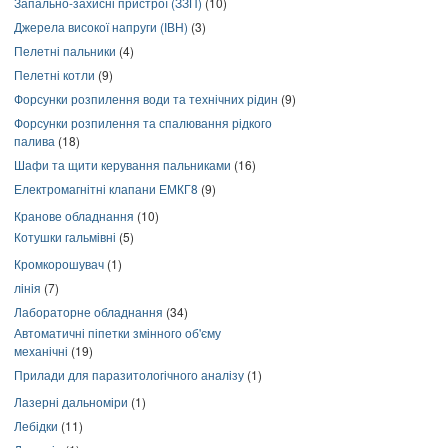
Запально-захисні пристрої (ЗЗП)
(10)
Джерела високої напруги (ІВН)
(3)
Пелетні пальники
(4)
Пелетні котли
(9)
Форсунки розпилення води та технічних рідин
(9)
Форсунки розпилення та спалювання рідкого
палива
(18)
Шафи та щити керування пальниками
(16)
Електромагнітні клапани ЕМКГ8
(9)
Кранове обладнання
(10)
Котушки гальмівні
(5)
Кромкорошувач
(1)
лінія
(7)
Лабораторне обладнання
(34)
Автоматичні піпетки змінного об'єму
механічні
(19)
Прилади для паразитологічного аналізу
(1)
Лазерні дальноміри
(1)
Лебідки
(11)