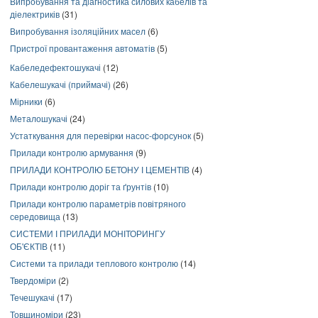
Випробування та діагностика силових кабелів та
діелектриків
(31)
Випробування ізоляційних масел
(6)
Пристрої провантаження автоматів
(5)
Кабеледефектошукачі
(12)
Кабелешукачі (приймачі)
(26)
Мірники
(6)
Металошукачі
(24)
Устаткування для перевірки насос-форсунок
(5)
Прилади контролю армування
(9)
ПРИЛАДИ КОНТРОЛЮ БЕТОНУ І ЦЕМЕНТІВ
(4)
Прилади контролю доріг та ґрунтів
(10)
Прилади контролю параметрів повітряного
середовища
(13)
СИСТЕМИ І ПРИЛАДИ МОНІТОРИНГУ
ОБ'ЄКТІВ
(11)
Системи та прилади теплового контролю
(14)
Твердоміри
(2)
Течешукачі
(17)
Товщиноміри
(23)