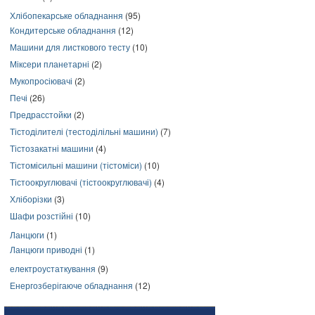
Хлібопекарське обладнання
(95)
Кондитерське обладнання
(12)
Машини для листкового тесту
(10)
Міксери планетарні
(2)
Мукопросіювачі
(2)
Печі
(26)
Предрасстойки
(2)
Тістоділителі (тестоділільні машини)
(7)
Тістозакатні машини
(4)
Тістомісильні машини (тістоміси)
(10)
Тістоокруглювачі (тістоокруглювачі)
(4)
Хліборізки
(3)
Шафи розстійні
(10)
Ланцюги
(1)
Ланцюги приводні
(1)
електроустаткування
(9)
Енергозберігаюче обладнання
(12)