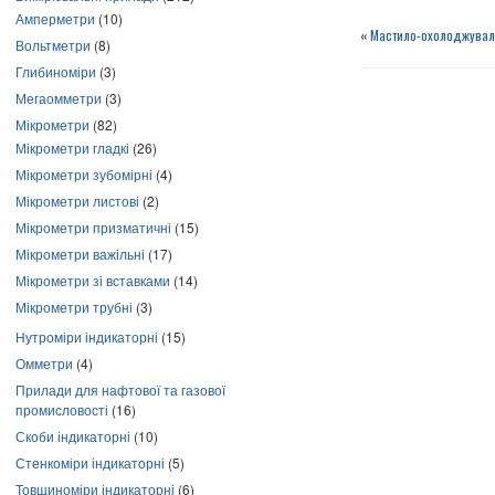
Амперметри
(10)
«
Мастило-охолоджувал
Вольтметри
(8)
Глибиноміри
(3)
Мегаомметри
(3)
Мікрометри
(82)
Мікрометри гладкі
(26)
Мікрометри зубомірні
(4)
Мікрометри листові
(2)
Мікрометри призматичні
(15)
Мікрометри важільні
(17)
Мікрометри зі вставками
(14)
Мікрометри трубні
(3)
Нутроміри індикаторні
(15)
Омметри
(4)
Прилади для нафтової та газової
промисловості
(16)
Скоби індикаторні
(10)
Стенкоміри індикаторні
(5)
Товщиноміри індикаторні
(6)