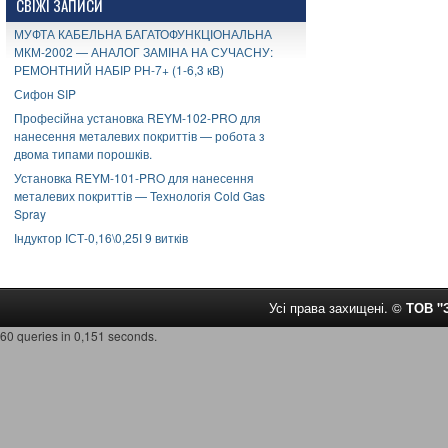
СВІЖІ ЗАПИСИ
МУФТА КАБЕЛЬНА БАГАТОФУНКЦІОНАЛЬНА
МКМ-2002 — АНАЛОГ ЗАМІНА НА СУЧАСНУ:
РЕМОНТНИЙ НАБІР РН-7+ (1-6,3 кВ)
Сифон SIP
Професійна установка REYM-102-PRO для
нанесення металевих покриттів — робота з
двома типами порошків.
Установка REYM-101-PRO для нанесення
металевих покриттів — Технологія Cold Gas
Spray
Індуктор ІСТ-0,16\0,25І 9 витків
Усі права захищені. ©
ТОВ 
60 queries in 0,151 seconds.