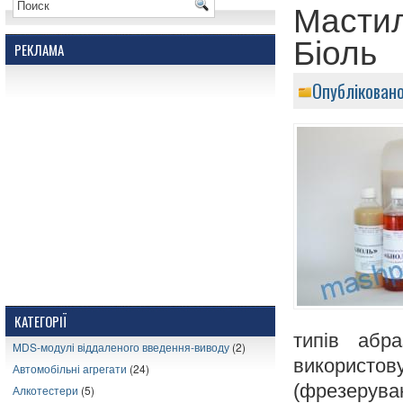
Мастил
Біоль
РЕКЛАМА
Опубліковано
КАТЕГОРІЇ
типів абр
MDS-модулі віддаленого введення-виводу
(2)
використо
Автомобільні агрегати
(24)
(фрезерува
Алкотестери
(5)