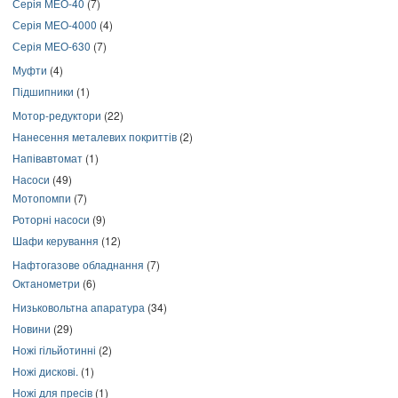
Серія МЕО-40
(7)
Серія МЕО-4000
(4)
Серія МЕО-630
(7)
Муфти
(4)
Підшипники
(1)
Мотор-редуктори
(22)
Нанесення металевих покриттів
(2)
Напівавтомат
(1)
Насоси
(49)
Мотопомпи
(7)
Роторні насоси
(9)
Шафи керування
(12)
Нафтогазове обладнання
(7)
Октанометри
(6)
Низьковольтна апаратура
(34)
Новини
(29)
Ножі гільйотинні
(2)
Ножі дискові.
(1)
Ножі для пресів
(1)