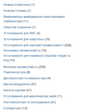
Ножиці гільйотинні
(1)
Ножова Головка
(1)
Вимірювальні вимірювальні перетворювачі
температури
(11)
Обертові з'єднання
(1)
Устаткування для ЖКГ
(3)
Устаткування для нафтобаз
(16)
Устаткування для харчової промисловості
(228)
Консервна промисловість
(19)
Устаткування для первинної обробки плодів та
ягід
(10)
Молочна промисловість
(208)
Гомогенізатори
(8)
Диспергатори та емульгатори
(4)
Маслообладнання
(47)
Насоси харчові
(47)
Устаткування для виробництва сирів
(11)
Пастеризатори та охолоджувачі
(31)
Сепаратори
(13)