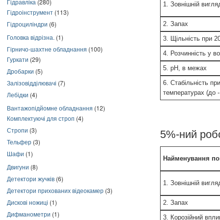
Гідравліка
(280)
1. Зовнішній вигля
Гідроінструмент
(113)
Гідроциліндри
(6)
2. Запах
Головка відрізна.
(1)
3. Щільність при 2
Гірничо-шахтне обладнання
(100)
4. Розчинність у во
Гуркати
(29)
5. рН, в межах
Дробарки
(5)
Залізовідділювачі
(7)
6. Стабільність при
температурах (до -
Лебідки
(4)
Вантажопідйомне обладнання
(12)
Комплектуючі для строп
(4)
Стропи
(3)
5%-ний роб
Тельфер
(3)
Шафи
(1)
Найменування по
Двигуни
(8)
Детектори жучків
(6)
1. Зовнішній вигля
Детектори прихованих відеокамер
(3)
Дискові ножиці
(1)
2. Запах
Дифманометри
(1)
3. Корозійний впли