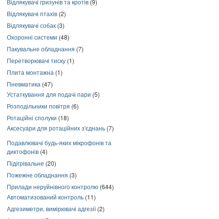
Відлякувачі гризунів та кротів
(9)
Відлякувачі птахів
(2)
Відлякувачі собак
(3)
Охоронні системи
(48)
Пакувальне обладнання
(7)
Перетворювачі тиску
(1)
Плита монтажна
(1)
Пневматика
(47)
Устаткування для подачі пари
(5)
Розподільники повітря
(6)
Ротаційні сполуки
(18)
Аксесуари для ротаційних з'єднань
(7)
Подавлювачі будь-яких мікрофонів та
диктофонів
(4)
Підігрівальне
(20)
Пожежне обладнання
(3)
Прилади неруйнівного контролю
(644)
Автоматизований контроль
(11)
Адгезиметри, вимірювачі адгезії
(2)