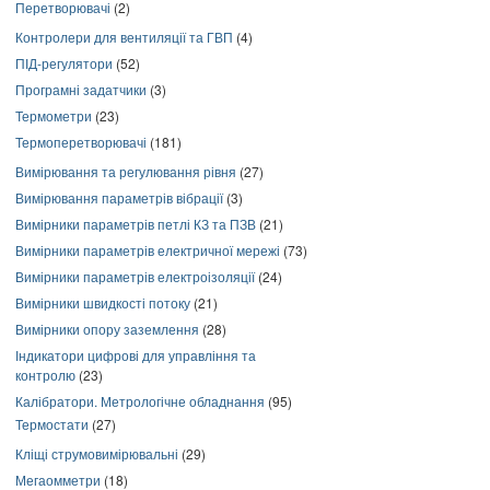
Перетворювачі
(2)
Контролери для вентиляції та ГВП
(4)
ПІД-регулятори
(52)
Програмні задатчики
(3)
Термометри
(23)
Термоперетворювачі
(181)
Вимірювання та регулювання рівня
(27)
Вимірювання параметрів вібрації
(3)
Вимірники параметрів петлі КЗ та ПЗВ
(21)
Вимірники параметрів електричної мережі
(73)
Вимірники параметрів електроізоляції
(24)
Вимірники швидкості потоку
(21)
Вимірники опору заземлення
(28)
Індикатори цифрові для управління та
контролю
(23)
Калібратори. Метрологічне обладнання
(95)
Термостати
(27)
Кліщі струмовимірювальні
(29)
Мегаомметри
(18)