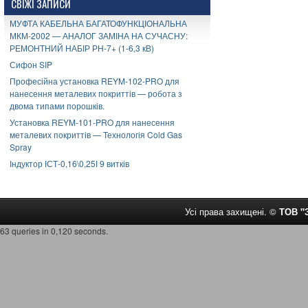
СВІЖІ ЗАПИСИ
МУФТА КАБЕЛЬНА БАГАТОФУНКЦІОНАЛЬНА
МКМ-2002 — АНАЛОГ ЗАМІНА НА СУЧАСНУ:
РЕМОНТНИЙ НАБІР РН-7+ (1-6,3 кВ)
Сифон SIP
Професійна установка REYM-102-PRO для
нанесення металевих покриттів — робота з
двома типами порошків.
Установка REYM-101-PRO для нанесення
металевих покриттів — Технологія Cold Gas
Spray
Індуктор ІСТ-0,16\0,25І 9 витків
Усі права захищені. ©
ТОВ 
63 queries in 0,120 seconds.