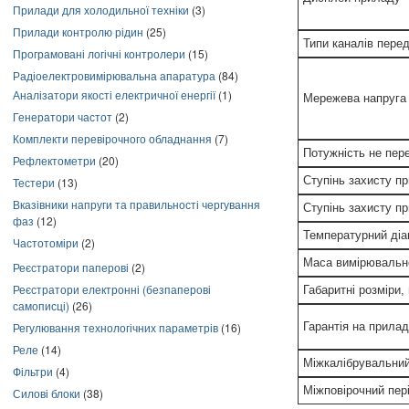
Прилади для холодильної техніки
(3)
Прилади контролю рідин
(25)
Типи каналів перед
Програмовані логічні контролери
(15)
Радіоелектровимірювальна апаратура
(84)
Аналізатори якості електричної енергії
(1)
Мережева напруга
Генератори частот
(2)
Комплекти перевірочного обладнання
(7)
Потужність не пер
Рефлектометри
(20)
Ступінь захисту п
Тестери
(13)
Вказівники напруги та правильності чергування
Ступінь захисту п
фаз
(12)
Температурний діап
Частотоміри
(2)
Маса вимірювально
Реєстратори паперові
(2)
Реєстратори електронні (безпаперові
Габаритні розміри,
самописці)
(26)
Гарантія на прилад
Регулювання технологічних параметрів
(16)
Реле
(14)
Міжкалібрувальний 
Фільтри
(4)
Міжповірочний пері
Силові блоки
(38)