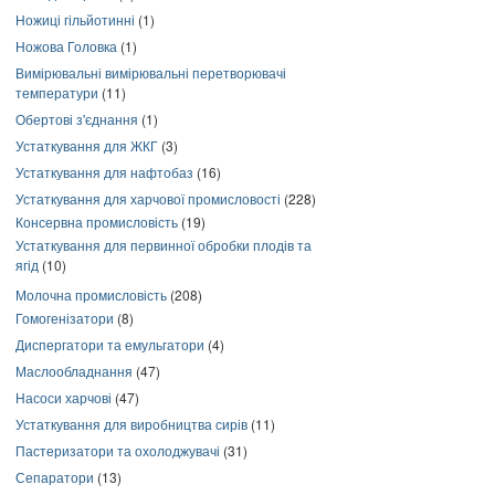
Ножиці гільйотинні
(1)
Ножова Головка
(1)
Вимірювальні вимірювальні перетворювачі
температури
(11)
Обертові з'єднання
(1)
Устаткування для ЖКГ
(3)
Устаткування для нафтобаз
(16)
Устаткування для харчової промисловості
(228)
Консервна промисловість
(19)
Устаткування для первинної обробки плодів та
ягід
(10)
Молочна промисловість
(208)
Гомогенізатори
(8)
Диспергатори та емульгатори
(4)
Маслообладнання
(47)
Насоси харчові
(47)
Устаткування для виробництва сирів
(11)
Пастеризатори та охолоджувачі
(31)
Сепаратори
(13)