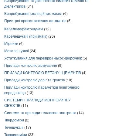
Випробування та діагностика силових кабелів та
діелектриків
(31)
Випробування ізоляційних масел
(6)
Пристрої провантаження автоматів
(5)
Кабеледефектошукачі
(12)
Кабелешукачі (приймачі)
(26)
Мірники
(6)
Металошукачі
(24)
Устаткування для перевірки насос-форсунок
(5)
Прилади контролю армування
(9)
ПРИЛАДИ КОНТРОЛЮ БЕТОНУ І ЦЕМЕНТІВ
(4)
Прилади контролю доріг та ґрунтів
(10)
Прилади контролю параметрів повітряного
середовища
(13)
СИСТЕМИ І ПРИЛАДИ МОНІТОРИНГУ
ОБ'ЄКТІВ
(11)
Системи та прилади теплового контролю
(14)
Твердоміри
(2)
Течешукачі
(17)
Товщиноміри
(23)