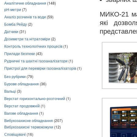
Аналітичне обладнання
(148)
pH-метри
(7)
МИКО-21 ма
Аналіз розчинів та води
(59)
які дозво
Бомба Рейду
(2)
представлен
Датчики
(31)
Дозиметри та нітратоміри
(2)
Контроль технологічних процесів
(1)
Прилади безпеки
(43)
Рудничні та шахтні газоаналізатори
(1)
Пристрої для перевірки газоаналізаторів
(1)
Без рубрики
(79)
Бурове обладнання
(36)
Вальці
(3)
Верстат горизонтально-розточний
(1)
Верстат продовжній
(1)
Вагове обладнання
(1)
Вибухозахисне обладнання
(207)
Вибухозахисні термокожухи
(12)
Сповіщувачі
(16)