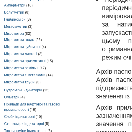
Амперметри
(10)
періодич
Вольтметри
(8)
вимірювал
Глибиноміри
(3)
за нати
Мегаомметри
(3)
запускає
Мікрометри
(82)
Мікрометри гладкі
(26)
цьому п
Мікрометри зубомірні
(4)
отриманн
Мікрометри листові
(2)
режим очі
Мікрометри призматичні
(15)
Мікрометри важільні
(17)
Архів пасп
Мікрометри зі вставками
(14)
Архів пасп
Мікрометри трубні
(3)
підприємс
Нутроміри індикаторні
(15)
значення із
Омметри
(4)
Прилади для нафтової та газової
Архів прил
промисловості
(16)
зазначенн
Скоби індикаторні
(10)
значення п
Стенкоміри індикаторні
(5)
Товщиноміри індикаторні
(6)