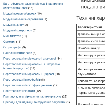
вимірюва
Багатофункціональні вимірювачі параметрів
подано ви
електроустановок
(15)
Модулі введення/виводу
(10)
Технічні ха
Модулі гальванічної розв'язки
(1)
Модулі захисту
(2)
Характеристики
Модульні контролери
(5)
Діапазон вимірів о
Мультиметри
(51)
Діапазон сили вим
Омметри
(11)
Осцилографи
(9)
Похибка виміру
Панельні контролери
(6)
Час виміру в режим
Перетворювачі вимірювальні аналогові
(44)
Час виміру в режим
Перетворювачі вимірювальні із цифровою
індикацією (щитові)
(18)
Час вимірювання в
Перетворювачі вимірювальні цифрові
(20)
акумулятора
Перетворювачі інтерфейсів
(8)
Тривалість безпер
Перетворювачі багатофункціональні
(19)
Кількість вимірюв
Перетворювачі частоти
(12)
нормальних умовах
Прилади для вимірювання параметрів руху
(22)
Прилади для індикації та керування засувками
(1)
Дисплей приладу