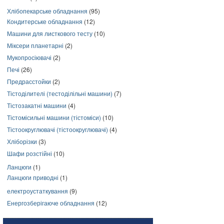
Хлібопекарське обладнання
(95)
Кондитерське обладнання
(12)
Машини для листкового тесту
(10)
Міксери планетарні
(2)
Мукопросіювачі
(2)
Печі
(26)
Предрасстойки
(2)
Тістоділителі (тестоділільні машини)
(7)
Тістозакатні машини
(4)
Тістомісильні машини (тістоміси)
(10)
Тістоокруглювачі (тістоокруглювачі)
(4)
Хліборізки
(3)
Шафи розстійні
(10)
Ланцюги
(1)
Ланцюги приводні
(1)
електроустаткування
(9)
Енергозберігаюче обладнання
(12)