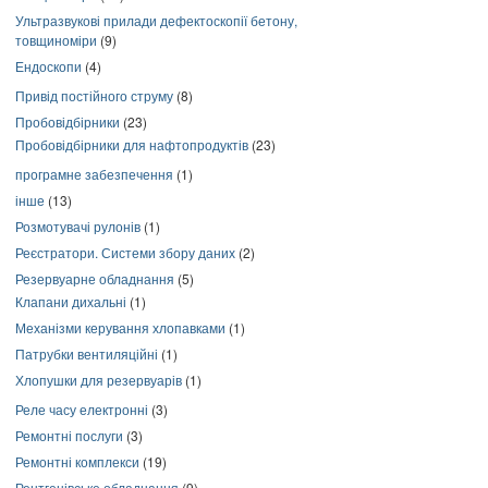
Ультразвукові прилади дефектоскопії бетону,
товщиноміри
(9)
Ендоскопи
(4)
Привід постійного струму
(8)
Пробовідбірники
(23)
Пробовідбірники для нафтопродуктів
(23)
програмне забезпечення
(1)
інше
(13)
Розмотувачі рулонів
(1)
Реєстратори. Системи збору даних
(2)
Резервуарне обладнання
(5)
Клапани дихальні
(1)
Механізми керування хлопавками
(1)
Патрубки вентиляційні
(1)
Хлопушки для резервуарів
(1)
Реле часу електронні
(3)
Ремонтні послуги
(3)
Ремонтні комплекси
(19)
Рентгенівське обладнання
(9)