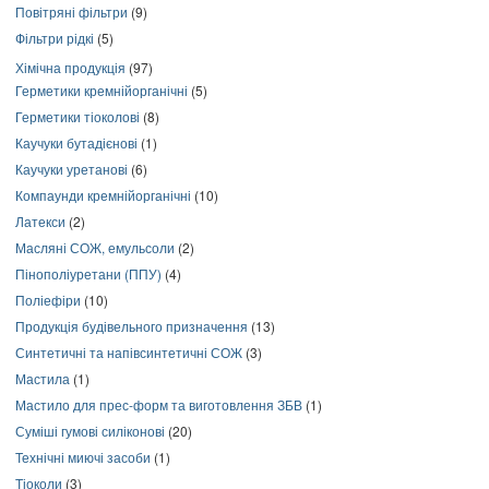
Повітряні фільтри
(9)
Фільтри рідкі
(5)
Хімічна продукція
(97)
Герметики кремнійорганічні
(5)
Герметики тіоколові
(8)
Каучуки бутадієнові
(1)
Каучуки уретанові
(6)
Компаунди кремнійорганічні
(10)
Латекси
(2)
Масляні СОЖ, емульсоли
(2)
Пінополіуретани (ППУ)
(4)
Поліефіри
(10)
Продукція будівельного призначення
(13)
Синтетичні та напівсинтетичні СОЖ
(3)
Мастила
(1)
Мастило для прес-форм та виготовлення ЗБВ
(1)
Суміші гумові силіконові
(20)
Технічні миючі засоби
(1)
Тіоколи
(3)