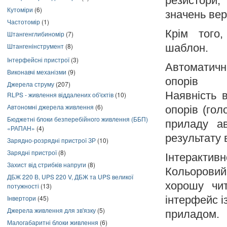
резистори,
Кутоміри
(6)
значень вер
Частотомір
(1)
Крім того
Штангенглибиномір
(7)
шаблон.
Штангенінструмент
(8)
Інтерфейсні пристрої
(3)
Автоматичн
Виконавчі механізми
(9)
опорів
Джерела струму
(207)
Наявність 
RLPS - живлення віддалених об'єктів
(10)
Автономні джерела живлення
(6)
опорів (го
Бюджетні блоки безперебійного живлення (ББП)
приладу ав
«РАПАН»
(4)
результату 
Зарядно-розрядні пристрої ЗР
(10)
Зарядні пристрої
(8)
Інтерактив
Захист від стрибків напруги
(8)
Кольоровий
ДБЖ 220 В, UPS 220 V, ДБЖ та UPS великої
хорошу чит
потужності
(13)
інтерфейс 
Інвертори
(45)
Джерела живлення для зв'язку
(5)
приладом.
Малогабаритні блоки живлення
(6)