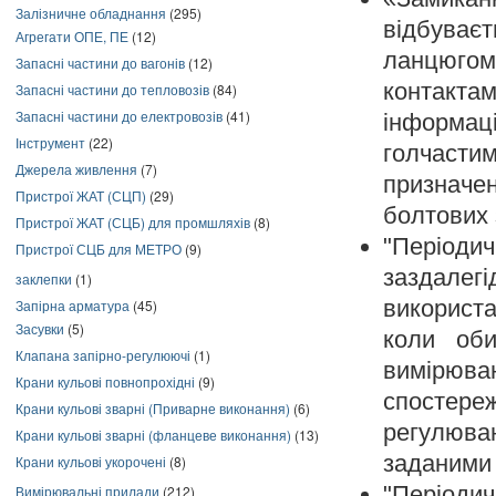
Залізничне обладнання
(295)
відбуває
Агрегати ОПЕ, ПЕ
(12)
ланцюгом
Запасні частини до вагонів
(12)
контакт
Запасні частини до тепловозів
(84)
Запасні частини до електровозів
(41)
інформаці
Інструмент
(22)
голчастим
Джерела живлення
(7)
призначе
Пристрої ЖАТ (СЦП)
(29)
болтових 
Пристрої ЖАТ (СЦБ) для промшляхів
(8)
"Періоди
Пристрої СЦБ для МЕТРО
(9)
заздалег
заклепки
(1)
використа
Запірна арматура
(45)
Засувки
(5)
коли оби
Клапана запірно-регулюючі
(1)
вимірюва
Крани кульові повнопрохідні
(9)
спостер
Крани кульові зварні (Приварне виконання)
(6)
регулюва
Крани кульові зварні (фланцеве виконання)
(13)
заданими 
Крани кульові укорочені
(8)
"Періоди
Вимірювальні прилади
(212)