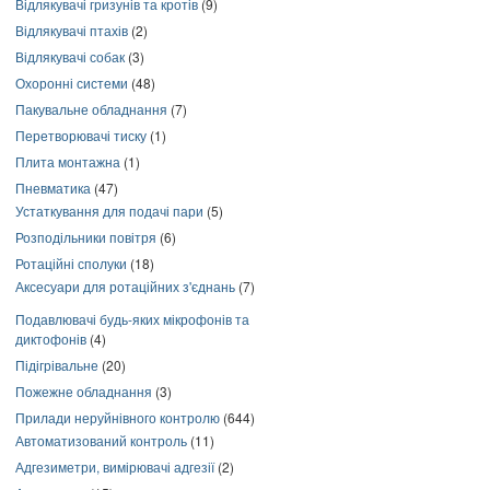
Відлякувачі гризунів та кротів
(9)
Відлякувачі птахів
(2)
Відлякувачі собак
(3)
Охоронні системи
(48)
Пакувальне обладнання
(7)
Перетворювачі тиску
(1)
Плита монтажна
(1)
Пневматика
(47)
Устаткування для подачі пари
(5)
Розподільники повітря
(6)
Ротаційні сполуки
(18)
Аксесуари для ротаційних з'єднань
(7)
Подавлювачі будь-яких мікрофонів та
диктофонів
(4)
Підігрівальне
(20)
Пожежне обладнання
(3)
Прилади неруйнівного контролю
(644)
Автоматизований контроль
(11)
Адгезиметри, вимірювачі адгезії
(2)