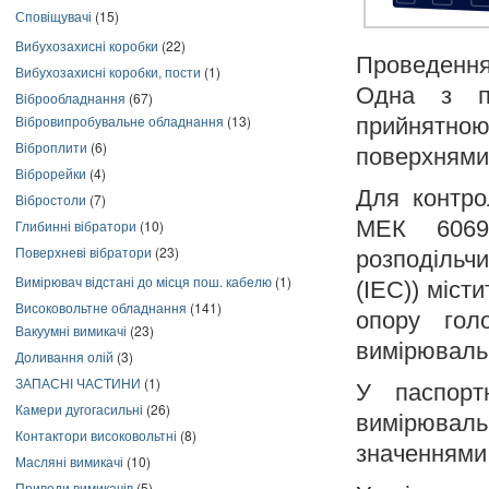
Сповіщувачі
(15)
Вибухозахисні коробки
(22)
Проведення 
Вибухозахисні коробки, пости
(1)
Одна з пр
Віброобладнання
(67)
Вібровипробувальне обладнання
(13)
прийнятною 
Віброплити
(6)
поверхнями
Віброрейки
(4)
Для контро
Вібростоли
(7)
МЕК 60694
Глибинні вібратори
(10)
Поверхневі вібратори
(23)
розподільч
Вимірювач відстані до місця пош. кабелю
(1)
(IEC)) місти
Високовольтне обладнання
(141)
опору гол
Вакуумні вимикачі
(23)
вимірювальн
Доливання олій
(3)
ЗАПАСНІ ЧАСТИНИ
(1)
У паспорт
Камери дугогасильні
(26)
вимірювал
Контактори високовольтні
(8)
значеннями:
Масляні вимикачі
(10)
Приводи вимикачів
(5)