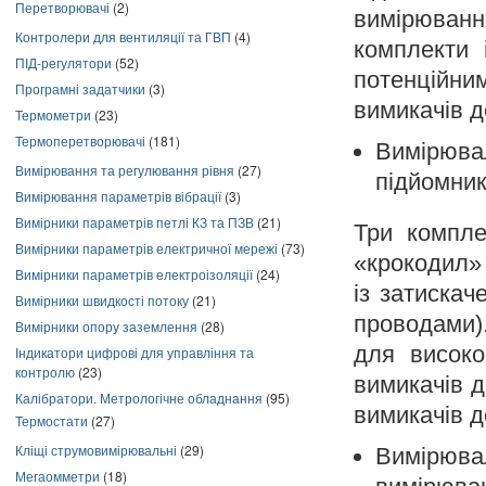
Перетворювачі
(2)
вимірюванн
Контролери для вентиляції та ГВП
(4)
комплекти 
ПІД-регулятори
(52)
потенційн
Програмні задатчики
(3)
вимикачів д
Термометри
(23)
Термоперетворювачі
(181)
Вимірюва
Вимірювання та регулювання рівня
(27)
підйомник
Вимірювання параметрів вібрації
(3)
Вимірники параметрів петлі КЗ та ПЗВ
(21)
Три компле
Вимірники параметрів електричної мережі
(73)
«крокодил»
Вимірники параметрів електроізоляції
(24)
із затиска
Вимірники швидкості потоку
(21)
проводами)
Вимірники опору заземлення
(28)
для високо
Індикатори цифрові для управління та
контролю
(23)
вимикачів д
Калібратори. Метрологічне обладнання
(95)
вимикачів д
Термостати
(27)
Кліщі струмовимірювальні
(29)
Вимірюв
Мегаомметри
(18)