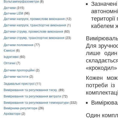
Вольтамперфазометри
(8)
Зазначе
Датчики
(315)
автономн
Датчики LEM
(96)
території
Датчики напруги, промислове виконання
(12)
кабелем ж
Датчики напруги, транспортне виконання
(1)
Датчики струму, промислове виконання
(60)
Вимірювальн
Датчики струму, транспортне виконання
(23)
Датчики положення
(77)
Для зручно
Ємнісні
(6)
лише один
Індуктивні
(60)
складаєтьс
Оптичні
(7)
«крокодил» 
Датчики пропорційні
(2)
Датчики частоти
(2)
Кожен може
Задавальні пристрої
(11)
потреби із
Вимірювання та регулювання тиску.
(89)
комплектаці
Вимірювання та регулювання витрати
(72)
Вимірювал
Вимірювання та регулювання температури
(332)
Вимірники-регулятори
(26)
Архіватори
(2)
Один компл