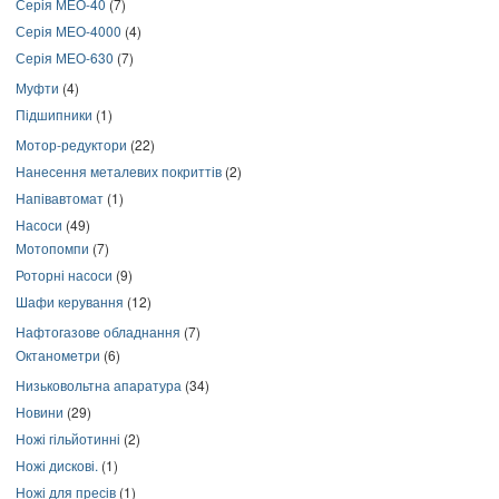
Серія МЕО-40
(7)
Серія МЕО-4000
(4)
Серія МЕО-630
(7)
Муфти
(4)
Підшипники
(1)
Мотор-редуктори
(22)
Нанесення металевих покриттів
(2)
Напівавтомат
(1)
Насоси
(49)
Мотопомпи
(7)
Роторні насоси
(9)
Шафи керування
(12)
Нафтогазове обладнання
(7)
Октанометри
(6)
Низьковольтна апаратура
(34)
Новини
(29)
Ножі гільйотинні
(2)
Ножі дискові.
(1)
Ножі для пресів
(1)