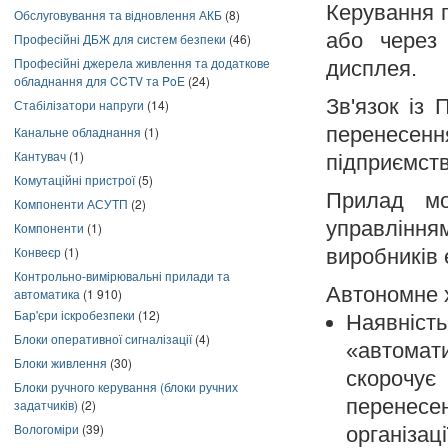
Керування 
Обслуговування та відновлення АКБ
(8)
або через 
Професійні ДБЖ для систем безпеки
(46)
Професійні джерела живлення та додаткове
дисплея.
обладнання для CCTV та PoE
(24)
Зв'язок із
Стабілізатори напруги
(14)
перенесен
Канальне обладнання
(1)
Кантувач
(1)
підприємств
Комутаційні пристрої
(5)
Прилад мо
Компоненти АСУТП
(2)
управління
Компоненти
(1)
Конвеєр
(1)
виробників
Контрольно-вимірювальні прилади та
Автономне х
автоматика
(1 910)
Бар'єри іскробезпеки
(12)
Наявніс
Блоки оперативної сигналізації
(4)
«автомати
Блоки живлення
(30)
скорочує
Блоки ручного керування (блоки ручних
перенесен
задатчиків)
(2)
Вологоміри
(39)
організаці