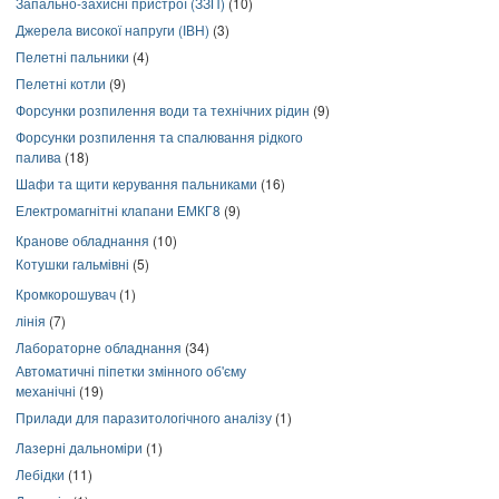
Запально-захисні пристрої (ЗЗП)
(10)
Джерела високої напруги (ІВН)
(3)
Пелетні пальники
(4)
Пелетні котли
(9)
Форсунки розпилення води та технічних рідин
(9)
Форсунки розпилення та спалювання рідкого
палива
(18)
Шафи та щити керування пальниками
(16)
Електромагнітні клапани ЕМКГ8
(9)
Кранове обладнання
(10)
Котушки гальмівні
(5)
Кромкорошувач
(1)
лінія
(7)
Лабораторне обладнання
(34)
Автоматичні піпетки змінного об'єму
механічні
(19)
Прилади для паразитологічного аналізу
(1)
Лазерні дальноміри
(1)
Лебідки
(11)