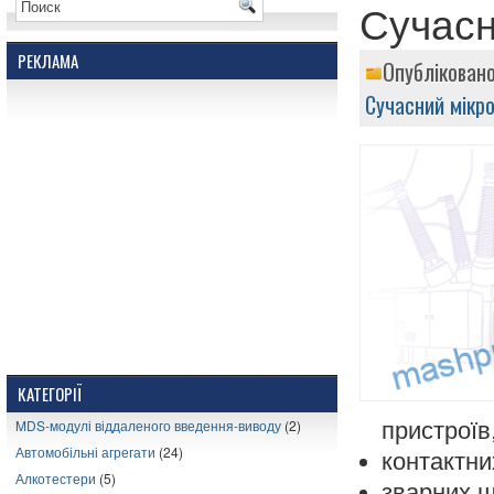
Сучасн
РЕКЛАМА
Опублікован
Сучасний мікр
КАТЕГОРІЇ
MDS-модулі віддаленого введення-виводу
(2)
пристроїв
Автомобільні агрегати
(24)
контактни
Алкотестери
(5)
зварних шв