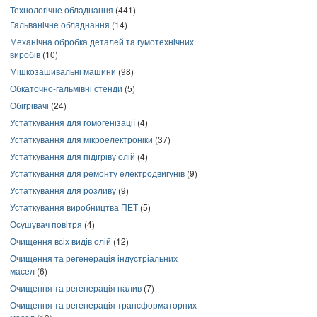
Технологічне обладнання
(441)
Гальванічне обладнання
(14)
Механічна обробка деталей та гумотехнічних
виробів
(10)
Мішкозашивальні машини
(98)
Обкаточно-гальмівні стенди
(5)
Обігрівачі
(24)
Устаткування для гомогенізації
(4)
Устаткування для мікроелектроніки
(37)
Устаткування для підігріву олій
(4)
Устаткування для ремонту електродвигунів
(9)
Устаткування для розливу
(9)
Устаткування виробництва ПЕТ
(5)
Осушувач повітря
(4)
Очищення всіх видів олій
(12)
Очищення та регенерація індустріальних
масел
(6)
Очищення та регенерація палив
(7)
Очищення та регенерація трансформаторних