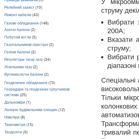
У мікроом
Релейний захист
(10)
струму дек
Ремонт кабелю
(43)
Вибрати 
Газове обладнання
(148)
Азотні балони
(2)
200А;
Побутові котли
(5)
Вказати 
Газопальникові пристрої
(2)
струму;
Гелієві балони
(2)
Вибрати 
Регулятори тиску газу
(34)
діапазоні 
Лічильники газу
(2)
Вуглекислотні балони
(2)
Спеціальні
Геодезичне обладнання
(70)
високовольт
Георадари та геодезичні супутникові
системи
(25)
Тільки мік
Дальноміри
(1)
колонкови
Лазерні будівельники площин
(12)
автоматизо
Нівеліри
(8)
Трансформ
Тахеометри
(15)
тривалий п
Теодоліти
(9)