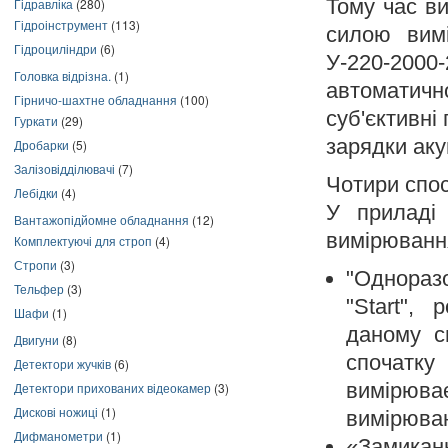
Тому час в
Гідравліка
(280)
Гідроінструмент
(113)
силою вимі
Гідроциліндри
(6)
У-220-2000
Головка відрізна.
(1)
автоматич
Гірничо-шахтне обладнання
(100)
суб'єктивні
Гуркати
(29)
зарядки ак
Дробарки
(5)
Залізовідділювачі
(7)
Чотири спо
Лебідки
(4)
У приладі 
Вантажопідйомне обладнання
(12)
вимірюванн
Комплектуючі для строп
(4)
Стропи
(3)
"Одноразо
Тельфер
(3)
"Start",
Шафи
(1)
даному с
Двигуни
(8)
спочатк
Детектори жучків
(6)
вимірюва
Детектори прихованих відеокамер
(3)
Дискові ножиці
(1)
вимірюва
Дифманометри
(1)
«Замик