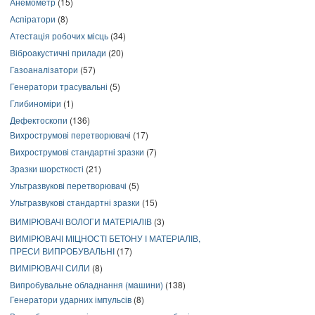
Анемометр
(15)
Аспіратори
(8)
Атестація робочих місць
(34)
Віброакустичні прилади
(20)
Газоаналізатори
(57)
Генератори трасувальні
(5)
Глибиноміри
(1)
Дефектоскопи
(136)
Вихрострумові перетворювачі
(17)
Вихрострумові стандартні зразки
(7)
Зразки шорсткості
(21)
Ультразвукові перетворювачі
(5)
Ультразвукові стандартні зразки
(15)
ВИМІРЮВАЧІ ВОЛОГИ МАТЕРІАЛІВ
(3)
ВИМІРЮВАЧІ МІЦНОСТІ БЕТОНУ І МАТЕРІАЛІВ,
ПРЕСИ ВИПРОБУВАЛЬНІ
(17)
ВИМІРЮВАЧІ СИЛИ
(8)
Випробувальне обладнання (машини)
(138)
Генератори ударних імпульсів
(8)