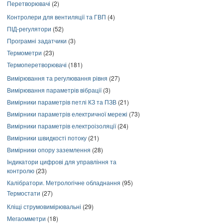
Перетворювачі
(2)
Контролери для вентиляції та ГВП
(4)
ПІД-регулятори
(52)
Програмні задатчики
(3)
Термометри
(23)
Термоперетворювачі
(181)
Вимірювання та регулювання рівня
(27)
Вимірювання параметрів вібрації
(3)
Вимірники параметрів петлі КЗ та ПЗВ
(21)
Вимірники параметрів електричної мережі
(73)
Вимірники параметрів електроізоляції
(24)
Вимірники швидкості потоку
(21)
Вимірники опору заземлення
(28)
Індикатори цифрові для управління та
контролю
(23)
Калібратори. Метрологічне обладнання
(95)
Термостати
(27)
Кліщі струмовимірювальні
(29)
Мегаомметри
(18)