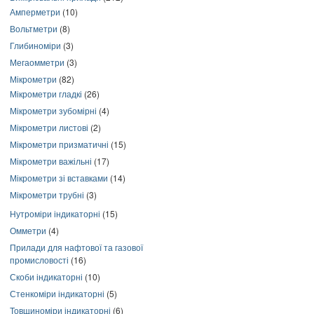
Амперметри
(10)
Вольтметри
(8)
Глибиноміри
(3)
Мегаомметри
(3)
Мікрометри
(82)
Мікрометри гладкі
(26)
Мікрометри зубомірні
(4)
Мікрометри листові
(2)
Мікрометри призматичні
(15)
Мікрометри важільні
(17)
Мікрометри зі вставками
(14)
Мікрометри трубні
(3)
Нутроміри індикаторні
(15)
Омметри
(4)
Прилади для нафтової та газової
промисловості
(16)
Скоби індикаторні
(10)
Стенкоміри індикаторні
(5)
Товщиноміри індикаторні
(6)