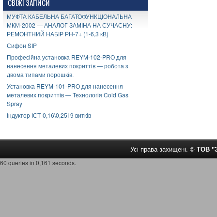
СВІЖІ ЗАПИСИ
МУФТА КАБЕЛЬНА БАГАТОФУНКЦІОНАЛЬНА
МКМ-2002 — АНАЛОГ ЗАМІНА НА СУЧАСНУ:
РЕМОНТНИЙ НАБІР РН-7+ (1-6,3 кВ)
Сифон SIP
Професійна установка REYM-102-PRO для
нанесення металевих покриттів — робота з
двома типами порошків.
Установка REYM-101-PRO для нанесення
металевих покриттів — Технологія Cold Gas
Spray
Індуктор ІСТ-0,16\0,25І 9 витків
Усі права захищені. ©
ТОВ 
60 queries in 0,161 seconds.