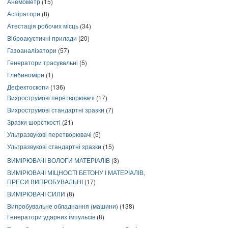
Анемометр
(15)
Аспіратори
(8)
Атестація робочих місць
(34)
Віброакустичні прилади
(20)
Газоаналізатори
(57)
Генератори трасувальні
(5)
Глибиноміри
(1)
Дефектоскопи
(136)
Вихрострумові перетворювачі
(17)
Вихрострумові стандартні зразки
(7)
Зразки шорсткості
(21)
Ультразвукові перетворювачі
(5)
Ультразвукові стандартні зразки
(15)
ВИМІРЮВАЧІ ВОЛОГИ МАТЕРІАЛІВ
(3)
ВИМІРЮВАЧІ МІЦНОСТІ БЕТОНУ І МАТЕРІАЛІВ,
ПРЕСИ ВИПРОБУВАЛЬНІ
(17)
ВИМІРЮВАЧІ СИЛИ
(8)
Випробувальне обладнання (машини)
(138)
Генератори ударних імпульсів
(8)