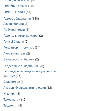
Релейний захист
(10)
Ремонт кабелю
(43)
Газове обладнання
(148)
Азотні балони
(2)
Побутові котли
(5)
Газопальникові пристрої
(2)
Гелієві балони
(2)
Регулятори тиску газу
(34)
Лічильники газу
(2)
Вуглекислотні балони
(2)
Геодезичне обладнання
(70)
Георадари та геодезичні супутникові
системи
(25)
Дальноміри
(1)
Лазерні будівельники площин
(12)
Нівеліри
(8)
Тахеометри
(15)
Теодоліти
(9)