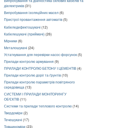
Випробування та діагностика силових кабелів та
діелектриків
(31)
Випробування ізоляційних масел
(6)
Пристрої провантаження автоматів
(5)
Кабеледефектошукачі
(12)
Кабелешукачі (приймачі)
(26)
Мірники
(6)
Металошукачі
(24)
Устаткування для перевірки насос-форсунок
(5)
Прилади контролю армування
(9)
ПРИЛАДИ КОНТРОЛЮ БЕТОНУ І ЦЕМЕНТІВ
(4)
Прилади контролю доріг та ґрунтів
(10)
Прилади контролю параметрів повітряного
середовища
(13)
СИСТЕМИ І ПРИЛАДИ МОНІТОРИНГУ
ОБ'ЄКТІВ
(11)
Системи та прилади теплового контролю
(14)
Твердоміри
(2)
Течешукачі
(17)
Товщиноміри
(23)