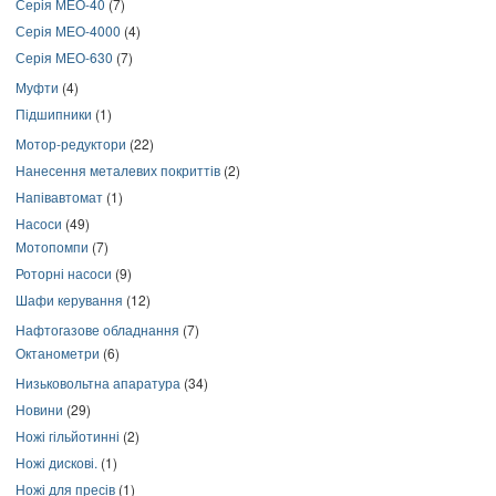
Серія МЕО-40
(7)
Серія МЕО-4000
(4)
Серія МЕО-630
(7)
Муфти
(4)
Підшипники
(1)
Мотор-редуктори
(22)
Нанесення металевих покриттів
(2)
Напівавтомат
(1)
Насоси
(49)
Мотопомпи
(7)
Роторні насоси
(9)
Шафи керування
(12)
Нафтогазове обладнання
(7)
Октанометри
(6)
Низьковольтна апаратура
(34)
Новини
(29)
Ножі гільйотинні
(2)
Ножі дискові.
(1)
Ножі для пресів
(1)