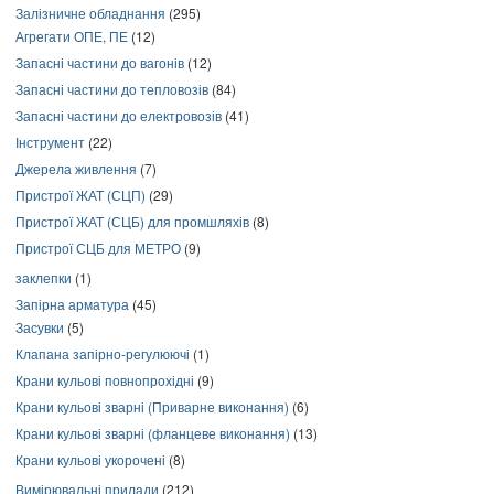
Залізничне обладнання
(295)
Агрегати ОПЕ, ПЕ
(12)
Запасні частини до вагонів
(12)
Запасні частини до тепловозів
(84)
Запасні частини до електровозів
(41)
Інструмент
(22)
Джерела живлення
(7)
Пристрої ЖАТ (СЦП)
(29)
Пристрої ЖАТ (СЦБ) для промшляхів
(8)
Пристрої СЦБ для МЕТРО
(9)
заклепки
(1)
Запірна арматура
(45)
Засувки
(5)
Клапана запірно-регулюючі
(1)
Крани кульові повнопрохідні
(9)
Крани кульові зварні (Приварне виконання)
(6)
Крани кульові зварні (фланцеве виконання)
(13)
Крани кульові укорочені
(8)
Вимірювальні прилади
(212)