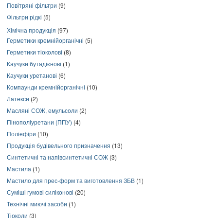
Повітряні фільтри
(9)
Фільтри рідкі
(5)
Хімічна продукція
(97)
Герметики кремнійорганічні
(5)
Герметики тіоколові
(8)
Каучуки бутадієнові
(1)
Каучуки уретанові
(6)
Компаунди кремнійорганічні
(10)
Латекси
(2)
Масляні СОЖ, емульсоли
(2)
Пінополіуретани (ППУ)
(4)
Поліефіри
(10)
Продукція будівельного призначення
(13)
Синтетичні та напівсинтетичні СОЖ
(3)
Мастила
(1)
Мастило для прес-форм та виготовлення ЗБВ
(1)
Суміші гумові силіконові
(20)
Технічні миючі засоби
(1)
Тіоколи
(3)