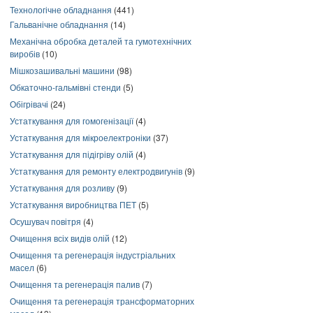
Технологічне обладнання
(441)
Гальванічне обладнання
(14)
Механічна обробка деталей та гумотехнічних
виробів
(10)
Мішкозашивальні машини
(98)
Обкаточно-гальмівні стенди
(5)
Обігрівачі
(24)
Устаткування для гомогенізації
(4)
Устаткування для мікроелектроніки
(37)
Устаткування для підігріву олій
(4)
Устаткування для ремонту електродвигунів
(9)
Устаткування для розливу
(9)
Устаткування виробництва ПЕТ
(5)
Осушувач повітря
(4)
Очищення всіх видів олій
(12)
Очищення та регенерація індустріальних
масел
(6)
Очищення та регенерація палив
(7)
Очищення та регенерація трансформаторних