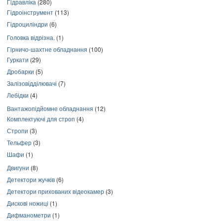
Гідравліка
(280)
Гідроінструмент
(113)
Гідроциліндри
(6)
Головка відрізна.
(1)
Гірничо-шахтне обладнання
(100)
Гуркати
(29)
Дробарки
(5)
Залізовідділювачі
(7)
Лебідки
(4)
Вантажопідйомне обладнання
(12)
Комплектуючі для строп
(4)
Стропи
(3)
Тельфер
(3)
Шафи
(1)
Двигуни
(8)
Детектори жучків
(6)
Детектори прихованих відеокамер
(3)
Дискові ножиці
(1)
Дифманометри
(1)