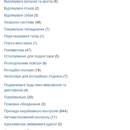
Відлякувачі гризунів та кротів
(9)
Відлякувачі птахів
(2)
Відлякувачі собак
(3)
Охоронні системи
(48)
Пакувальне обладнання
(7)
Перетворювачі тиску
(1)
Плита монтажна
(1)
Пневматика
(47)
Устаткування для подачі пари
(5)
Розподільники повітря
(6)
Ротаційні сполуки
(18)
Аксесуари для ротаційних з'єднань
(7)
Подавлювачі будь-яких мікрофонів та
диктофонів
(4)
Підігрівальне
(20)
Пожежне обладнання
(3)
Прилади неруйнівного контролю
(644)
Автоматизований контроль
(11)
Адгезиметри, вимірювачі адгезії
(2)