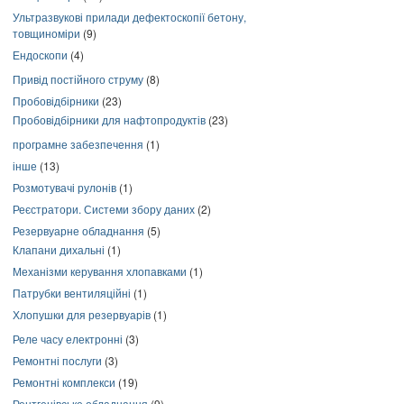
Ультразвукові прилади дефектоскопії бетону,
товщиноміри
(9)
Ендоскопи
(4)
Привід постійного струму
(8)
Пробовідбірники
(23)
Пробовідбірники для нафтопродуктів
(23)
програмне забезпечення
(1)
інше
(13)
Розмотувачі рулонів
(1)
Реєстратори. Системи збору даних
(2)
Резервуарне обладнання
(5)
Клапани дихальні
(1)
Механізми керування хлопавками
(1)
Патрубки вентиляційні
(1)
Хлопушки для резервуарів
(1)
Реле часу електронні
(3)
Ремонтні послуги
(3)
Ремонтні комплекси
(19)
Рентгенівське обладнання
(9)