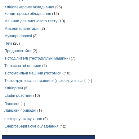
Хлібопекарське обладнання
(95)
Кондитерське обладнання
(12)
Машини для листкового тесту
(10)
Міксери планетарні
(2)
Мукопросіювачі
(2)
Печі
(26)
Предрасстойки
(2)
Тістоділителі (тестоділільні машини)
(7)
Тістозакатні машини
(4)
Тістомісильні машини (тістоміси)
(10)
Тістоокруглювальні машини (тістоокруглювачі)
(4)
Хліборізки
(3)
Шафи розстійні
(10)
Ланцюги
(1)
Ланцюги приводні
(1)
електроустаткування
(9)
Енергозберігаюче обладнання
(12)