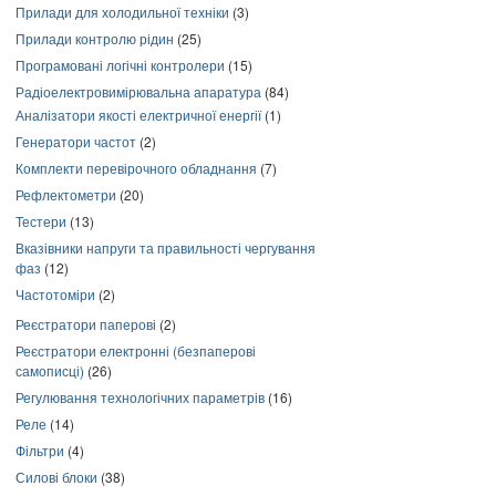
Прилади для холодильної техніки
(3)
Прилади контролю рідин
(25)
Програмовані логічні контролери
(15)
Радіоелектровимірювальна апаратура
(84)
Аналізатори якості електричної енергії
(1)
Генератори частот
(2)
Комплекти перевірочного обладнання
(7)
Рефлектометри
(20)
Тестери
(13)
Вказівники напруги та правильності чергування
фаз
(12)
Частотоміри
(2)
Реєстратори паперові
(2)
Реєстратори електронні (безпаперові
самописці)
(26)
Регулювання технологічних параметрів
(16)
Реле
(14)
Фільтри
(4)
Силові блоки
(38)