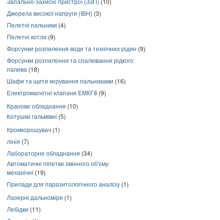
Запально-захисні пристрої (ЗЗП)
(10)
Джерела високої напруги (ІВН)
(3)
Пелетні пальники
(4)
Пелетні котли
(9)
Форсунки розпилення води та технічних рідин
(9)
Форсунки розпилення та спалювання рідкого
палива
(18)
Шафи та щити керування пальниками
(16)
Електромагнітні клапани ЕМКГ8
(9)
Кранове обладнання
(10)
Котушки гальмівні
(5)
Кромкорошувач
(1)
лінія
(7)
Лабораторне обладнання
(34)
Автоматичні піпетки змінного об'єму
механічні
(19)
Прилади для паразитологічного аналізу
(1)
Лазерні дальноміри
(1)
Лебідки
(11)