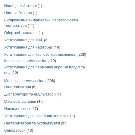
Ножиці гільйотинні
(1)
Ножова Головка
(1)
Вимірювальні вимірювальні перетворювачі
температури
(11)
Обертові з'єднання
(1)
Устаткування для ЖКГ
(3)
Устаткування для нафтобаз
(16)
Устаткування для харчової промисловості
(228)
Консервна промисловість
(19)
Устаткування для первинної обробки плодів та
ягід
(10)
Молочна промисловість
(208)
Гомогенізатори
(8)
Диспергатори та емульгатори
(4)
Маслообладнання
(47)
Насоси харчові
(47)
Устаткування для виробництва сирів
(11)
Пастеризатори та охолоджувачі
(31)
Сепаратори
(13)