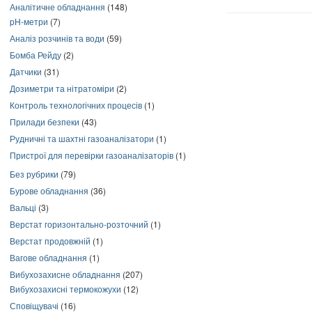
Аналітичне обладнання
(148)
pH-метри
(7)
Аналіз розчинів та води
(59)
Бомба Рейду
(2)
Датчики
(31)
Дозиметри та нітратоміри
(2)
Контроль технологічних процесів
(1)
Прилади безпеки
(43)
Рудничні та шахтні газоаналізатори
(1)
Пристрої для перевірки газоаналізаторів
(1)
Без рубрики
(79)
Бурове обладнання
(36)
Вальці
(3)
Верстат горизонтально-розточний
(1)
Верстат продовжній
(1)
Вагове обладнання
(1)
Вибухозахисне обладнання
(207)
Вибухозахисні термокожухи
(12)
Сповіщувачі
(16)