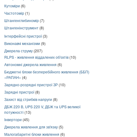
Кутоміри
(6)
Частотомір
(1)
Штангенглибиномір
(7)
Штангенінструмент
(8)
Інтерфейсні пристрої
(3)
Виконавчі механізми
(9)
Джерела струму
(207)
RLPS - живлення віддалених об'єктів
(10)
Автономні джерела живлення
(6)
Бюджетні блоки безперебійного живлення (ББП)
«РАПАН»
(4)
Зарядно-розрядні пристрої ЗР
(10)
Зарядні пристрої
(8)
Захист від стрибків напруги
(8)
ДБЖ 220 В, UPS 220 V, ДБЖ та UPS великої
потужності
(13)
Інвертори
(45)
Джерела живлення для зв'язку
(5)
Малогабаритні блоки живлення
(6)