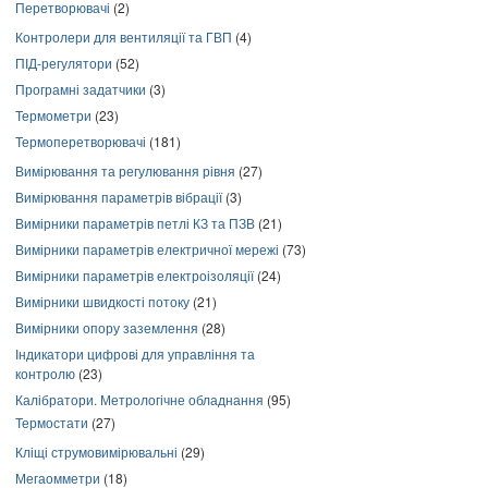
Перетворювачі
(2)
Контролери для вентиляції та ГВП
(4)
ПІД-регулятори
(52)
Програмні задатчики
(3)
Термометри
(23)
Термоперетворювачі
(181)
Вимірювання та регулювання рівня
(27)
Вимірювання параметрів вібрації
(3)
Вимірники параметрів петлі КЗ та ПЗВ
(21)
Вимірники параметрів електричної мережі
(73)
Вимірники параметрів електроізоляції
(24)
Вимірники швидкості потоку
(21)
Вимірники опору заземлення
(28)
Індикатори цифрові для управління та
контролю
(23)
Калібратори. Метрологічне обладнання
(95)
Термостати
(27)
Кліщі струмовимірювальні
(29)
Мегаомметри
(18)