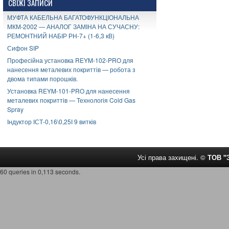
СВІЖІ ЗАПИСИ
МУФТА КАБЕЛЬНА БАГАТОФУНКЦІОНАЛЬНА
МКМ-2002 — АНАЛОГ ЗАМІНА НА СУЧАСНУ:
РЕМОНТНИЙ НАБІР РН-7+ (1-6,3 кВ)
Сифон SIP
Професійна установка REYM-102-PRO для
нанесення металевих покриттів — робота з
двома типами порошків.
Установка REYM-101-PRO для нанесення
металевих покриттів — Технологія Cold Gas
Spray
Індуктор ІСТ-0,16\0,25І 9 витків
Усі права захищені. ©
ТОВ 
60 queries in 0,113 seconds.