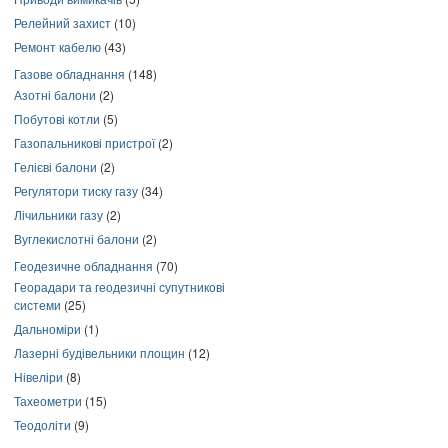
Релейний захист
(10)
Ремонт кабелю
(43)
Газове обладнання
(148)
Азотні балони
(2)
Побутові котли
(5)
Газопальникові пристрої
(2)
Гелієві балони
(2)
Регулятори тиску газу
(34)
Лічильники газу
(2)
Вуглекислотні балони
(2)
Геодезичне обладнання
(70)
Георадари та геодезичні супутникові
системи
(25)
Дальноміри
(1)
Лазерні будівельники площин
(12)
Нівеліри
(8)
Тахеометри
(15)
Теодоліти
(9)