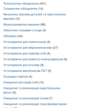
Технологічне обладнання
(441)
Гальванічне обладнання
(14)
Механічна обробка деталей та гумотехнічних
виробів
(10)
Мішкозашивальні машини
(98)
Обкаточно-гальмівні стенди
(5)
Обігрівачі
(24)
Устаткування для гомогенізації
(4)
Устаткування для мікроелектроніки
(37)
Устаткування для підігріву олій
(4)
Устаткування для ремонту електродвигунів
(9)
Устаткування для розливу
(9)
Устаткування виробництва ПЕТ
(5)
Осушувач повітря
(4)
Очищення всіх видів олій
(12)
Очищення та регенерація індустріальних
масел
(6)
Очищення та регенерація палив
(7)
Очищення та регенерація трансформаторних