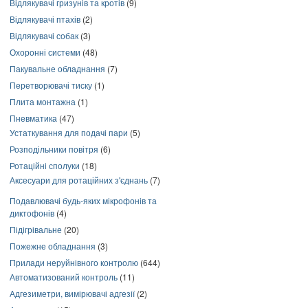
Відлякувачі гризунів та кротів
(9)
Відлякувачі птахів
(2)
Відлякувачі собак
(3)
Охоронні системи
(48)
Пакувальне обладнання
(7)
Перетворювачі тиску
(1)
Плита монтажна
(1)
Пневматика
(47)
Устаткування для подачі пари
(5)
Розподільники повітря
(6)
Ротаційні сполуки
(18)
Аксесуари для ротаційних з'єднань
(7)
Подавлювачі будь-яких мікрофонів та
диктофонів
(4)
Підігрівальне
(20)
Пожежне обладнання
(3)
Прилади неруйнівного контролю
(644)
Автоматизований контроль
(11)
Адгезиметри, вимірювачі адгезії
(2)