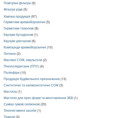
Повітряні фільтри
(9)
Фільтри рідкі
(5)
Хімічна продукція
(97)
Герметики кремнійорганічні
(5)
Герметики тіоколові
(8)
Каучуки бутадієнові
(1)
Каучуки уретанові
(6)
Компаунди кремнійорганічні
(10)
Латекси
(2)
Масляні СОЖ, емульсоли
(2)
Пінополіуретани (ППУ)
(4)
Поліефіри
(10)
Продукція будівельного призначення
(13)
Синтетичні та напівсинтетичні СОЖ
(3)
Мастила
(1)
Мастило для прес-форм та виготовлення ЗБВ
(1)
Суміші гумові силіконові
(20)
Технічні миючі засоби
(1)
Тіоколи
(3)