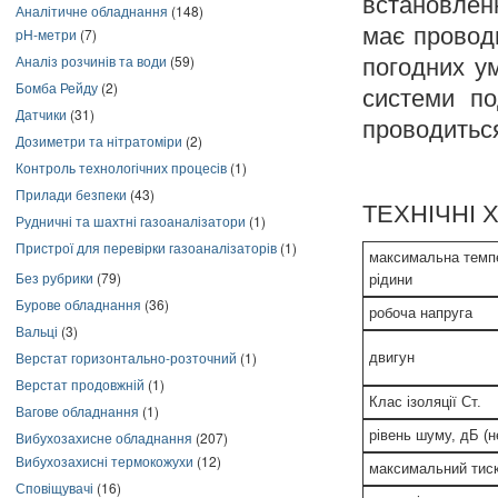
встановленн
Аналітичне обладнання
(148)
має провод
pH-метри
(7)
Аналіз розчинів та води
(59)
погодних ум
Бомба Рейду
(2)
системи по
Датчики
(31)
проводитьс
Дозиметри та нітратоміри
(2)
Контроль технологічних процесів
(1)
Прилади безпеки
(43)
ТЕХНІЧНІ
Рудничні та шахтні газоаналізатори
(1)
Пристрої для перевірки газоаналізаторів
(1)
максимальна темп
Без рубрики
(79)
рідини
Бурове обладнання
(36)
робоча напруга
Вальці
(3)
Верстат горизонтально-розточний
(1)
двигун
Верстат продовжній
(1)
Клас ізоляції Ст.
Вагове обладнання
(1)
рівень шуму, дБ (н
Вибухозахисне обладнання
(207)
Вибухозахисні термокожухи
(12)
максимальний тис
Сповіщувачі
(16)