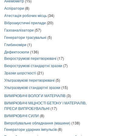
Анемометр
(15)
Аспіратори
(8)
Атестація робочих місць
(34)
Віброакустичні прилади
(20)
Газоаналізатори
(57)
Генератори трасувальні
(5)
Глибиноміри
(1)
Дефектоскопи
(136)
Вихрострумові перетворювачі
(17)
Вихрострумові стандартні зразки
(7)
Зразки шорсткості
(21)
Ультразвукові перетворювачі
(5)
Ультразвукові стандартні зразки
(15)
ВИМІРЮВАЧІ ВОЛОГИ МАТЕРІАЛІВ
(3)
ВИМІРЮВАЧІ МІЦНОСТІ БЕТОНУ І МАТЕРІАЛІВ,
ПРЕСИ ВИПРОБУВАЛЬНІ
(17)
ВИМІРЮВАЧІ СИЛИ
(8)
Випробувальне обладнання (машини)
(138)
Генератори ударних імпульсів
(8)