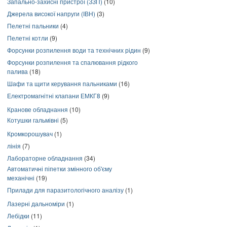
Запально-захисні пристрої (ЗЗП)
(10)
Джерела високої напруги (ІВН)
(3)
Пелетні пальники
(4)
Пелетні котли
(9)
Форсунки розпилення води та технічних рідин
(9)
Форсунки розпилення та спалювання рідкого
палива
(18)
Шафи та щити керування пальниками
(16)
Електромагнітні клапани ЕМКГ8
(9)
Кранове обладнання
(10)
Котушки гальмівні
(5)
Кромкорошувач
(1)
лінія
(7)
Лабораторне обладнання
(34)
Автоматичні піпетки змінного об'єму
механічні
(19)
Прилади для паразитологічного аналізу
(1)
Лазерні дальноміри
(1)
Лебідки
(11)