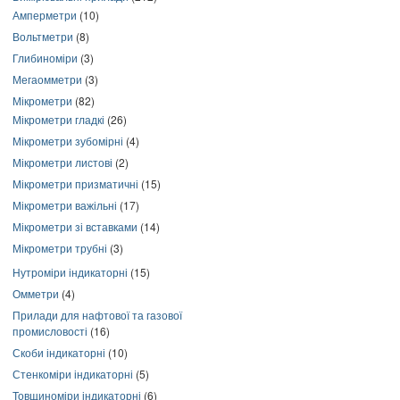
Амперметри
(10)
Вольтметри
(8)
Глибиноміри
(3)
Мегаомметри
(3)
Мікрометри
(82)
Мікрометри гладкі
(26)
Мікрометри зубомірні
(4)
Мікрометри листові
(2)
Мікрометри призматичні
(15)
Мікрометри важільні
(17)
Мікрометри зі вставками
(14)
Мікрометри трубні
(3)
Нутроміри індикаторні
(15)
Омметри
(4)
Прилади для нафтової та газової
промисловості
(16)
Скоби індикаторні
(10)
Стенкоміри індикаторні
(5)
Товщиноміри індикаторні
(6)