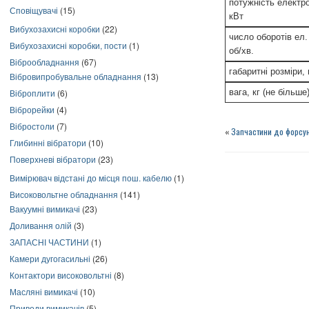
потужність електр
Сповіщувачі
(15)
кВт
Вибухозахисні коробки
(22)
число оборотів ел.
Вибухозахисні коробки, пости
(1)
об/хв.
Віброобладнання
(67)
габаритні розміри,
Вібровипробувальне обладнання
(13)
Віброплити
(6)
вага, кг (не більше
Віброрейки
(4)
Вібростоли
(7)
«
Запчастини до форсун
Глибинні вібратори
(10)
Поверхневі вібратори
(23)
Вимірювач відстані до місця пош. кабелю
(1)
Високовольтне обладнання
(141)
Вакуумні вимикачі
(23)
Доливання олій
(3)
ЗАПАСНІ ЧАСТИНИ
(1)
Камери дугогасильні
(26)
Контактори високовольтні
(8)
Масляні вимикачі
(10)
Приводи вимикачів
(5)