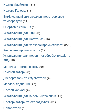
Ножиці гільйотинні
(1)
Ножова Головка
(1)
Вимірювальні вимірювальні перетворювачі
температури
(11)
Обертові з'єднання
(1)
Устаткування для ЖКГ
(3)
Устаткування для нафтобаз
(16)
Устаткування для харчової промисловості
(228)
Консервна промисловість
(19)
Устаткування для первинної обробки плодів та
ягід
(10)
Молочна промисловість
(208)
Гомогенізатори
(8)
Диспергатори та емульгатори
(4)
Маслообладнання
(47)
Насоси харчові
(47)
Устаткування для виробництва сирів
(11)
Пастеризатори та охолоджувачі
(31)
Сепаратори
(13)