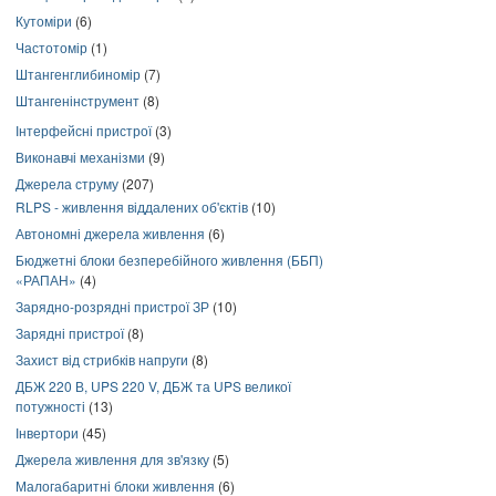
Кутоміри
(6)
Частотомір
(1)
Штангенглибиномір
(7)
Штангенінструмент
(8)
Інтерфейсні пристрої
(3)
Виконавчі механізми
(9)
Джерела струму
(207)
RLPS - живлення віддалених об'єктів
(10)
Автономні джерела живлення
(6)
Бюджетні блоки безперебійного живлення (ББП)
«РАПАН»
(4)
Зарядно-розрядні пристрої ЗР
(10)
Зарядні пристрої
(8)
Захист від стрибків напруги
(8)
ДБЖ 220 В, UPS 220 V, ДБЖ та UPS великої
потужності
(13)
Інвертори
(45)
Джерела живлення для зв'язку
(5)
Малогабаритні блоки живлення
(6)