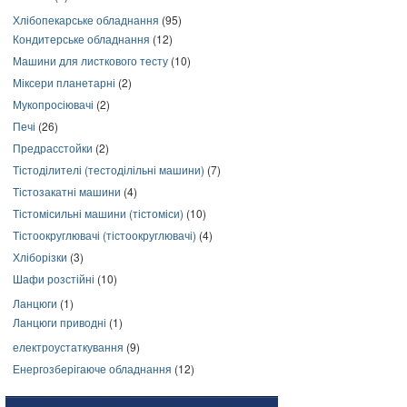
Хлібопекарське обладнання
(95)
Кондитерське обладнання
(12)
Машини для листкового тесту
(10)
Міксери планетарні
(2)
Мукопросіювачі
(2)
Печі
(26)
Предрасстойки
(2)
Тістоділителі (тестоділільні машини)
(7)
Тістозакатні машини
(4)
Тістомісильні машини (тістоміси)
(10)
Тістоокруглювачі (тістоокруглювачі)
(4)
Хліборізки
(3)
Шафи розстійні
(10)
Ланцюги
(1)
Ланцюги приводні
(1)
електроустаткування
(9)
Енергозберігаюче обладнання
(12)