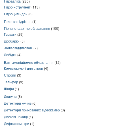
Гідравліка
(280)
Гідроінструмент
(113)
Гідроциліндри
(6)
Головка відрізна.
(1)
Гірничо-шахтне обладнання
(100)
Гуркати
(29)
Дробарки
(5)
Залізовідділювачі
(7)
Лебідки
(4)
Вантажопідйомне обладнання
(12)
Комплектуючі для строп
(4)
Стропи
(3)
Тельфер
(3)
Шафи
(1)
Двигуни
(8)
Детектори жучків
(6)
Детектори прихованих відеокамер
(3)
Дискові ножиці
(1)
Дифманометри
(1)