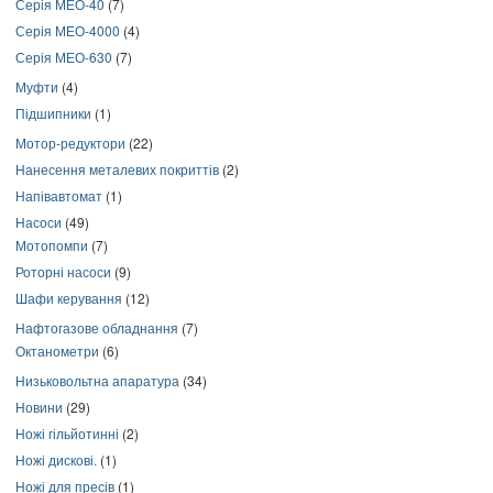
Серія МЕО-40
(7)
Серія МЕО-4000
(4)
Серія МЕО-630
(7)
Муфти
(4)
Підшипники
(1)
Мотор-редуктори
(22)
Нанесення металевих покриттів
(2)
Напівавтомат
(1)
Насоси
(49)
Мотопомпи
(7)
Роторні насоси
(9)
Шафи керування
(12)
Нафтогазове обладнання
(7)
Октанометри
(6)
Низьковольтна апаратура
(34)
Новини
(29)
Ножі гільйотинні
(2)
Ножі дискові.
(1)
Ножі для пресів
(1)