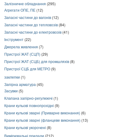
Залізничне обладнання
(295)
Агрегати ОПЕ, ПЕ
(12)
Запасні частини до вагонів
(12)
Запасні частини до тепловозів
(84)
Запасні частини до електровозів
(41)
Інструмент
(22)
Джерела живлення
(7)
Пристрої ЖАТ (СЦП)
(29)
Пристрої ЖАТ (СЦБ) для промшляхів
(8)
Пристрої СЦБ для МЕТРО
(9)
заклепки
(1)
Запірна арматура
(45)
Засувки
(5)
Клапана запірно-регулюючі
(1)
Крани кульові повнопрохідні
(9)
Крани кульові зварні (Приварне виконання)
(6)
Крани кульові зварні (фланцеве виконання)
(13)
Крани кульові укорочені
(8)
Вимірювальні прилади
(212)