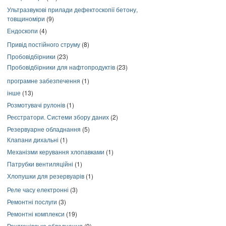
Ультразвукові прилади дефектоскопії бетону,
товщиноміри
(9)
Ендоскопи
(4)
Привід постійного струму
(8)
Пробовідбірники
(23)
Пробовідбірники для нафтопродуктів
(23)
програмне забезпечення
(1)
інше
(13)
Розмотувачі рулонів
(1)
Реєстратори. Системи збору даних
(2)
Резервуарне обладнання
(5)
Клапани дихальні
(1)
Механізми керування хлопавками
(1)
Патрубки вентиляційні
(1)
Хлопушки для резервуарів
(1)
Реле часу електронні
(3)
Ремонтні послуги
(3)
Ремонтні комплекси
(19)
Рентгенівське обладнання
(9)