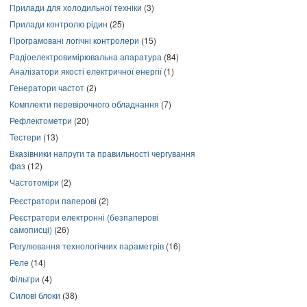
Прилади для холодильної техніки
(3)
Прилади контролю рідин
(25)
Програмовані логічні контролери
(15)
Радіоелектровимірювальна апаратура
(84)
Аналізатори якості електричної енергії
(1)
Генератори частот
(2)
Комплекти перевірочного обладнання
(7)
Рефлектометри
(20)
Тестери
(13)
Вказівники напруги та правильності чергування
фаз
(12)
Частотоміри
(2)
Реєстратори паперові
(2)
Реєстратори електронні (безпаперові
самописці)
(26)
Регулювання технологічних параметрів
(16)
Реле
(14)
Фільтри
(4)
Силові блоки
(38)