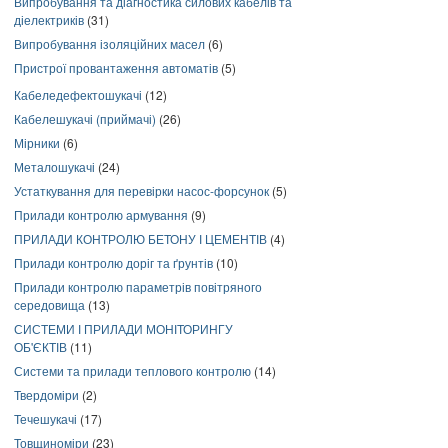
Випробування та діагностика силових кабелів та
діелектриків
(31)
Випробування ізоляційних масел
(6)
Пристрої провантаження автоматів
(5)
Кабеледефектошукачі
(12)
Кабелешукачі (приймачі)
(26)
Мірники
(6)
Металошукачі
(24)
Устаткування для перевірки насос-форсунок
(5)
Прилади контролю армування
(9)
ПРИЛАДИ КОНТРОЛЮ БЕТОНУ І ЦЕМЕНТІВ
(4)
Прилади контролю доріг та ґрунтів
(10)
Прилади контролю параметрів повітряного
середовища
(13)
СИСТЕМИ І ПРИЛАДИ МОНІТОРИНГУ
ОБ'ЄКТІВ
(11)
Системи та прилади теплового контролю
(14)
Твердоміри
(2)
Течешукачі
(17)
Товщиноміри
(23)