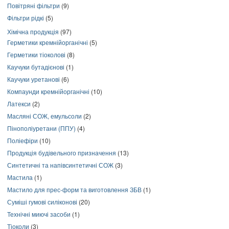
Повітряні фільтри
(9)
Фільтри рідкі
(5)
Хімічна продукція
(97)
Герметики кремнійорганічні
(5)
Герметики тіоколові
(8)
Каучуки бутадієнові
(1)
Каучуки уретанові
(6)
Компаунди кремнійорганічні
(10)
Латекси
(2)
Масляні СОЖ, емульсоли
(2)
Пінополіуретани (ППУ)
(4)
Поліефіри
(10)
Продукція будівельного призначення
(13)
Синтетичні та напівсинтетичні СОЖ
(3)
Мастила
(1)
Мастило для прес-форм та виготовлення ЗБВ
(1)
Суміші гумові силіконові
(20)
Технічні миючі засоби
(1)
Тіоколи
(3)