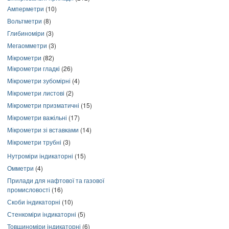
Амперметри
(10)
Вольтметри
(8)
Глибиноміри
(3)
Мегаомметри
(3)
Мікрометри
(82)
Мікрометри гладкі
(26)
Мікрометри зубомірні
(4)
Мікрометри листові
(2)
Мікрометри призматичні
(15)
Мікрометри важільні
(17)
Мікрометри зі вставками
(14)
Мікрометри трубні
(3)
Нутроміри індикаторні
(15)
Омметри
(4)
Прилади для нафтової та газової
промисловості
(16)
Скоби індикаторні
(10)
Стенкоміри індикаторні
(5)
Товщиноміри індикаторні
(6)