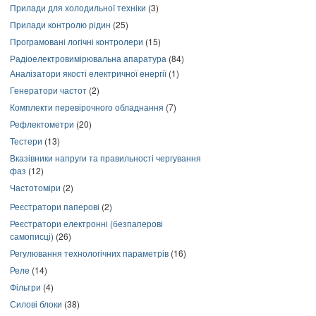
Прилади для холодильної техніки
(3)
Прилади контролю рідин
(25)
Програмовані логічні контролери
(15)
Радіоелектровимірювальна апаратура
(84)
Аналізатори якості електричної енергії
(1)
Генератори частот
(2)
Комплекти перевірочного обладнання
(7)
Рефлектометри
(20)
Тестери
(13)
Вказівники напруги та правильності чергування
фаз
(12)
Частотоміри
(2)
Реєстратори паперові
(2)
Реєстратори електронні (безпаперові
самописці)
(26)
Регулювання технологічних параметрів
(16)
Реле
(14)
Фільтри
(4)
Силові блоки
(38)