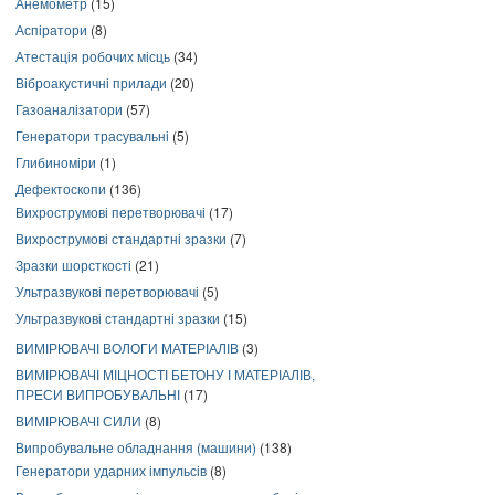
Анемометр
(15)
Аспіратори
(8)
Атестація робочих місць
(34)
Віброакустичні прилади
(20)
Газоаналізатори
(57)
Генератори трасувальні
(5)
Глибиноміри
(1)
Дефектоскопи
(136)
Вихрострумові перетворювачі
(17)
Вихрострумові стандартні зразки
(7)
Зразки шорсткості
(21)
Ультразвукові перетворювачі
(5)
Ультразвукові стандартні зразки
(15)
ВИМІРЮВАЧІ ВОЛОГИ МАТЕРІАЛІВ
(3)
ВИМІРЮВАЧІ МІЦНОСТІ БЕТОНУ І МАТЕРІАЛІВ,
ПРЕСИ ВИПРОБУВАЛЬНІ
(17)
ВИМІРЮВАЧІ СИЛИ
(8)
Випробувальне обладнання (машини)
(138)
Генератори ударних імпульсів
(8)