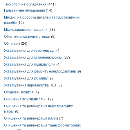
Технологічне обладнання
(441)
Гальванічне обладнання
(14)
Механічна обробка деталей та гумотехнічних
виробів
(10)
Мішкозашивальні машини
(98)
Обкаточно-гальмівні стенди
(5)
Обігрівачі
(24)
Устаткування для гомогенізації
(4)
Устаткування для мікроелектроніки
(37)
Устаткування для підігріву олій
(4)
Устаткування для ремонту електродвигунів
(9)
Устаткування для розливу
(9)
Устаткування виробництва ПЕТ
(5)
Осушувач повітря
(4)
Очищення всіх видів олій
(12)
Очищення та регенерація індустріальних
масел
(6)
Очищення та регенерація палив
(7)
Очищення та регенерація трансформаторних