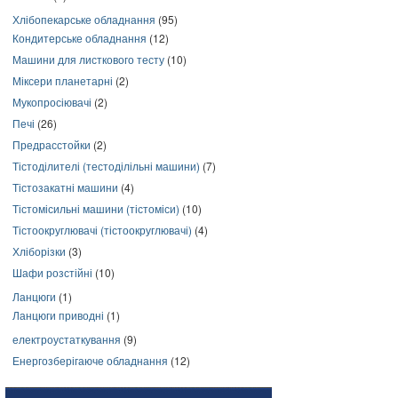
Хлібопекарське обладнання
(95)
Кондитерське обладнання
(12)
Машини для листкового тесту
(10)
Міксери планетарні
(2)
Мукопросіювачі
(2)
Печі
(26)
Предрасстойки
(2)
Тістоділителі (тестоділільні машини)
(7)
Тістозакатні машини
(4)
Тістомісильні машини (тістоміси)
(10)
Тістоокруглювачі (тістоокруглювачі)
(4)
Хліборізки
(3)
Шафи розстійні
(10)
Ланцюги
(1)
Ланцюги приводні
(1)
електроустаткування
(9)
Енергозберігаюче обладнання
(12)