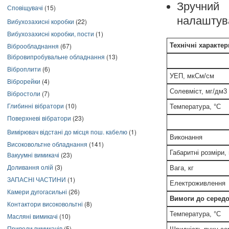
Зручний
Сповіщувачі
(15)
налаштув
Вибухозахисні коробки
(22)
Вибухозахисні коробки, пости
(1)
Віброобладнання
(67)
Технічні характер
Вібровипробувальне обладнання
(13)
Віброплити
(6)
УЕП, мкСм/см
Віброрейки
(4)
Солевміст, мг/дм3
Вібростоли
(7)
Глибинні вібратори
(10)
Температура, °C
Поверхневі вібратори
(23)
Вимірювач відстані до місця пош. кабелю
(1)
Виконання
Високовольтне обладнання
(141)
Габаритні розміри,
Вакуумні вимикачі
(23)
Доливання олій
(3)
Вага, кг
ЗАПАСНІ ЧАСТИНИ
(1)
Електроживлення
Камери дугогасильні
(26)
Вимоги до серед
Контактори високовольтні
(8)
Температура, °C
Масляні вимикачі
(10)
Приводи вимикачів
(5)