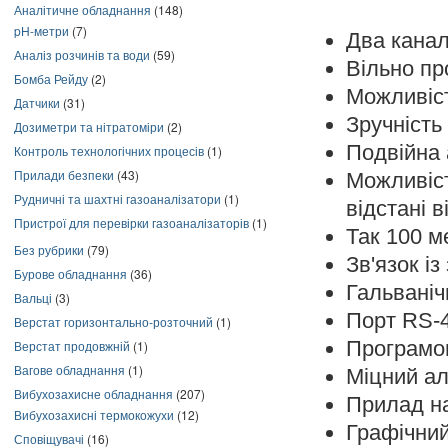
Аналітичне обладнання
(148)
pH-метри
(7)
Два канал
Аналіз розчинів та води
(59)
Вільно пр
Бомба Рейду
(2)
Можливіст
Датчики
(31)
Зручність
Дозиметри та нітратоміри
(2)
Подвійна
Контроль технологічних процесів
(1)
Прилади безпеки
(43)
Можливіст
Рудничні та шахтні газоаналізатори
(1)
відстані в
Пристрої для перевірки газоаналізаторів
(1)
Так 100 ме
Без рубрики
(79)
Зв'язок і
Бурове обладнання
(36)
Гальваніч
Вальці
(3)
Порт RS-4
Верстат горизонтально-розточний
(1)
Програмов
Верстат продовжній
(1)
Вагове обладнання
(1)
Міцний ал
Вибухозахисне обладнання
(207)
Прилад на
Вибухозахисні термокожухи
(12)
Графічний
Сповіщувачі
(16)