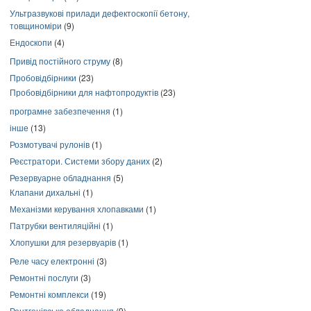
Ультразвукові прилади дефектоскопії бетону,
товщиноміри
(9)
Ендоскопи
(4)
Привід постійного струму
(8)
Пробовідбірники
(23)
Пробовідбірники для нафтопродуктів
(23)
програмне забезпечення
(1)
інше
(13)
Розмотувачі рулонів
(1)
Реєстратори. Системи збору даних
(2)
Резервуарне обладнання
(5)
Клапани дихальні
(1)
Механізми керування хлопавками
(1)
Патрубки вентиляційні
(1)
Хлопушки для резервуарів
(1)
Реле часу електронні
(3)
Ремонтні послуги
(3)
Ремонтні комплекси
(19)
Рентгенівське обладнання
(9)