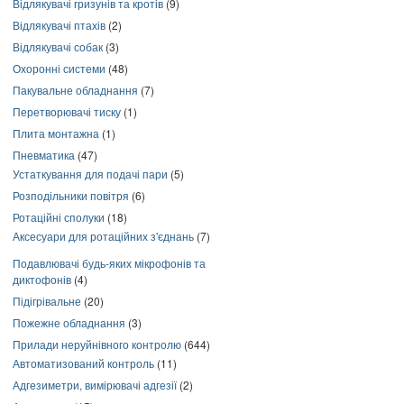
Відлякувачі гризунів та кротів
(9)
Відлякувачі птахів
(2)
Відлякувачі собак
(3)
Охоронні системи
(48)
Пакувальне обладнання
(7)
Перетворювачі тиску
(1)
Плита монтажна
(1)
Пневматика
(47)
Устаткування для подачі пари
(5)
Розподільники повітря
(6)
Ротаційні сполуки
(18)
Аксесуари для ротаційних з'єднань
(7)
Подавлювачі будь-яких мікрофонів та
диктофонів
(4)
Підігрівальне
(20)
Пожежне обладнання
(3)
Прилади неруйнівного контролю
(644)
Автоматизований контроль
(11)
Адгезиметри, вимірювачі адгезії
(2)