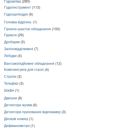
Гідравліка
(280)
Гідроінструмент
(113)
Гідроциліндри
(6)
Головка відрізна.
(1)
Гірничо-шахтне обладнання
(100)
Гуркати
(29)
Дробарки
(5)
Залізовідділювачі
(7)
Лебідки
(4)
Вантажопідйомне обладнання
(12)
Комплектуючі для строп
(4)
Стропи
(3)
Тельфер
(3)
Шафи
(1)
Двигуни
(8)
Детектори жучків
(6)
Детектори прихованих відеокамер
(3)
Дискові ножиці
(1)
Дифманометри
(1)