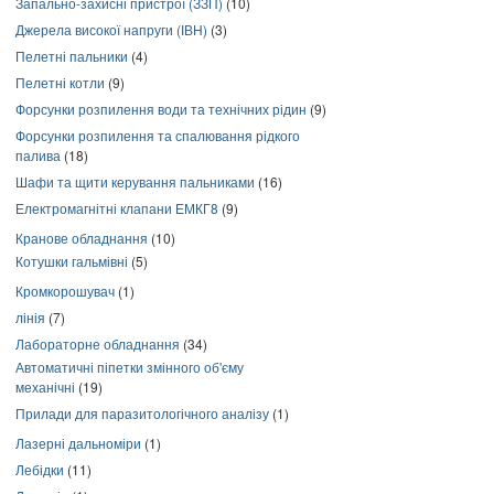
Запально-захисні пристрої (ЗЗП)
(10)
Джерела високої напруги (ІВН)
(3)
Пелетні пальники
(4)
Пелетні котли
(9)
Форсунки розпилення води та технічних рідин
(9)
Форсунки розпилення та спалювання рідкого
палива
(18)
Шафи та щити керування пальниками
(16)
Електромагнітні клапани ЕМКГ8
(9)
Кранове обладнання
(10)
Котушки гальмівні
(5)
Кромкорошувач
(1)
лінія
(7)
Лабораторне обладнання
(34)
Автоматичні піпетки змінного об'єму
механічні
(19)
Прилади для паразитологічного аналізу
(1)
Лазерні дальноміри
(1)
Лебідки
(11)