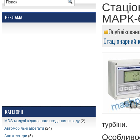
Стаціо
МАРК-
РЕКЛАМА
Опубліковано
Стаціонарний 
КАТЕГОРІЇ
MDS-модулі віддаленого введення-виводу
(2)
турбіни.
Автомобільні агрегати
(24)
Особливос
Алкотестери
(5)