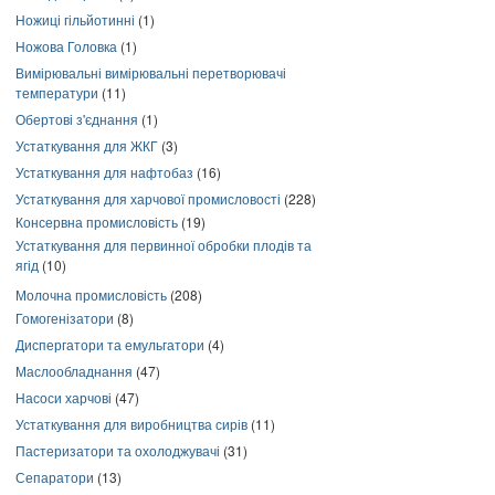
Ножиці гільйотинні
(1)
Ножова Головка
(1)
Вимірювальні вимірювальні перетворювачі
температури
(11)
Обертові з'єднання
(1)
Устаткування для ЖКГ
(3)
Устаткування для нафтобаз
(16)
Устаткування для харчової промисловості
(228)
Консервна промисловість
(19)
Устаткування для первинної обробки плодів та
ягід
(10)
Молочна промисловість
(208)
Гомогенізатори
(8)
Диспергатори та емульгатори
(4)
Маслообладнання
(47)
Насоси харчові
(47)
Устаткування для виробництва сирів
(11)
Пастеризатори та охолоджувачі
(31)
Сепаратори
(13)