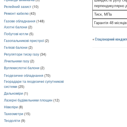
Швидкість руху с
перпендикулярно д
Релейний захист
(10)
Ремонт кабелю
(43)
Тиск, МПа
Газове обладнання
(148)
Гарантія 48 місяців
Азотні балони
(2)
Побутові котли
(5)
«
Стаціонарний кондук
Газопальникові пристрої
(2)
Гелієві балони
(2)
Регулятори тиску газу
(34)
Лічильники газу
(2)
Вуглекислотні балони
(2)
Геодезичне обладнання
(70)
Георадари та геодезичні супутникові
системи
(25)
Дальноміри
(1)
Лазерні будівельники площин
(12)
Нівеліри
(8)
Тахеометри
(15)
Теодоліти
(9)