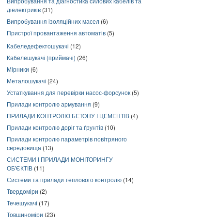
Випробування та діагностика силових кабелів та
діелектриків
(31)
Випробування ізоляційних масел
(6)
Пристрої провантаження автоматів
(5)
Кабеледефектошукачі
(12)
Кабелешукачі (приймачі)
(26)
Мірники
(6)
Металошукачі
(24)
Устаткування для перевірки насос-форсунок
(5)
Прилади контролю армування
(9)
ПРИЛАДИ КОНТРОЛЮ БЕТОНУ І ЦЕМЕНТІВ
(4)
Прилади контролю доріг та ґрунтів
(10)
Прилади контролю параметрів повітряного
середовища
(13)
СИСТЕМИ І ПРИЛАДИ МОНІТОРИНГУ
ОБ'ЄКТІВ
(11)
Системи та прилади теплового контролю
(14)
Твердоміри
(2)
Течешукачі
(17)
Товщиноміри
(23)