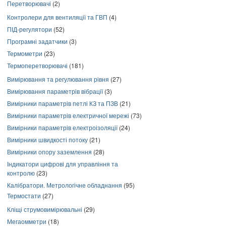
Перетворювачі
(2)
Контролери для вентиляції та ГВП
(4)
ПІД-регулятори
(52)
Програмні задатчики
(3)
Термометри
(23)
Термоперетворювачі
(181)
Вимірювання та регулювання рівня
(27)
Вимірювання параметрів вібрації
(3)
Вимірники параметрів петлі КЗ та ПЗВ
(21)
Вимірники параметрів електричної мережі
(73)
Вимірники параметрів електроізоляції
(24)
Вимірники швидкості потоку
(21)
Вимірники опору заземлення
(28)
Індикатори цифрові для управління та
контролю
(23)
Калібратори. Метрологічне обладнання
(95)
Термостати
(27)
Кліщі струмовимірювальні
(29)
Мегаомметри
(18)