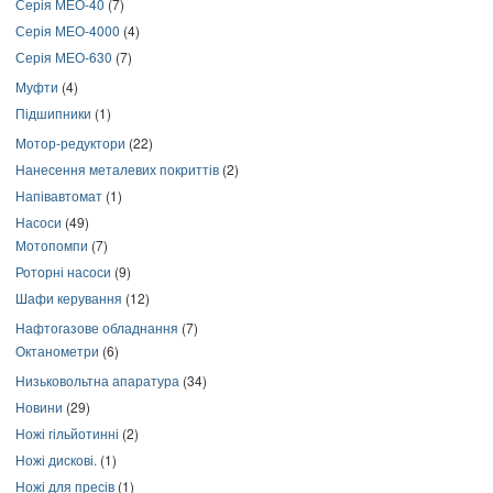
Серія МЕО-40
(7)
Серія МЕО-4000
(4)
Серія МЕО-630
(7)
Муфти
(4)
Підшипники
(1)
Мотор-редуктори
(22)
Нанесення металевих покриттів
(2)
Напівавтомат
(1)
Насоси
(49)
Мотопомпи
(7)
Роторні насоси
(9)
Шафи керування
(12)
Нафтогазове обладнання
(7)
Октанометри
(6)
Низьковольтна апаратура
(34)
Новини
(29)
Ножі гільйотинні
(2)
Ножі дискові.
(1)
Ножі для пресів
(1)