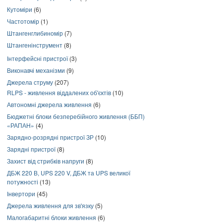
Кутоміри
(6)
Частотомір
(1)
Штангенглибиномір
(7)
Штангенінструмент
(8)
Інтерфейсні пристрої
(3)
Виконавчі механізми
(9)
Джерела струму
(207)
RLPS - живлення віддалених об'єктів
(10)
Автономні джерела живлення
(6)
Бюджетні блоки безперебійного живлення (ББП)
«РАПАН»
(4)
Зарядно-розрядні пристрої ЗР
(10)
Зарядні пристрої
(8)
Захист від стрибків напруги
(8)
ДБЖ 220 В, UPS 220 V, ДБЖ та UPS великої
потужності
(13)
Інвертори
(45)
Джерела живлення для зв'язку
(5)
Малогабаритні блоки живлення
(6)