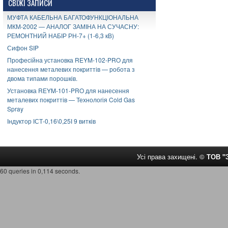
СВІЖІ ЗАПИСИ
МУФТА КАБЕЛЬНА БАГАТОФУНКЦІОНАЛЬНА
МКМ-2002 — АНАЛОГ ЗАМІНА НА СУЧАСНУ:
РЕМОНТНИЙ НАБІР РН-7+ (1-6,3 кВ)
Сифон SIP
Професійна установка REYM-102-PRO для
нанесення металевих покриттів — робота з
двома типами порошків.
Установка REYM-101-PRO для нанесення
металевих покриттів — Технологія Cold Gas
Spray
Індуктор ІСТ-0,16\0,25І 9 витків
Усі права захищені. ©
ТОВ 
60 queries in 0,114 seconds.