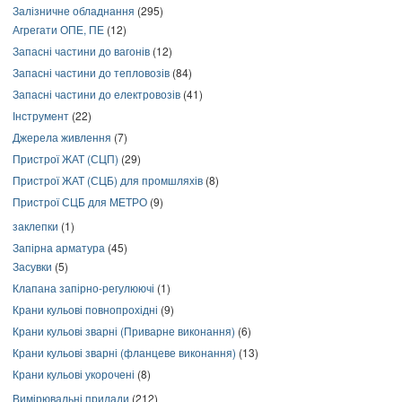
Залізничне обладнання
(295)
Агрегати ОПЕ, ПЕ
(12)
Запасні частини до вагонів
(12)
Запасні частини до тепловозів
(84)
Запасні частини до електровозів
(41)
Інструмент
(22)
Джерела живлення
(7)
Пристрої ЖАТ (СЦП)
(29)
Пристрої ЖАТ (СЦБ) для промшляхів
(8)
Пристрої СЦБ для МЕТРО
(9)
заклепки
(1)
Запірна арматура
(45)
Засувки
(5)
Клапана запірно-регулюючі
(1)
Крани кульові повнопрохідні
(9)
Крани кульові зварні (Приварне виконання)
(6)
Крани кульові зварні (фланцеве виконання)
(13)
Крани кульові укорочені
(8)
Вимірювальні прилади
(212)