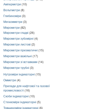
Амперметри
(10)
Вольтметри
(8)
Глибиноміри
(3)
Мегаомметри
(3)
Мікрометри
(82)
Мікрометри гладкі
(26)
Мікрометри зубомірні
(4)
Мікрометри листові
(2)
Мікрометри призматичні
(15)
Мікрометри важільні
(17)
Мікрометри зі вставками
(14)
Мікрометри трубні
(3)
Нутроміри індикаторні
(15)
Омметри
(4)
Прилади для нафтової та газової
промисловості
(16)
Скоби індикаторні
(10)
Стенкоміри індикаторні
(5)
Товщиноміри індикаторні
(6)