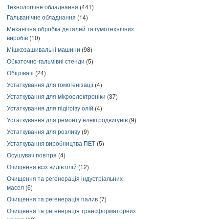
Технологічне обладнання
(441)
Гальванічне обладнання
(14)
Механічна обробка деталей та гумотехнічних
виробів
(10)
Мішкозашивальні машини
(98)
Обкаточно-гальмівні стенди
(5)
Обігрівачі
(24)
Устаткування для гомогенізації
(4)
Устаткування для мікроелектроніки
(37)
Устаткування для підігріву олій
(4)
Устаткування для ремонту електродвигунів
(9)
Устаткування для розливу
(9)
Устаткування виробництва ПЕТ
(5)
Осушувач повітря
(4)
Очищення всіх видів олій
(12)
Очищення та регенерація індустріальних
масел
(6)
Очищення та регенерація палив
(7)
Очищення та регенерація трансформаторних