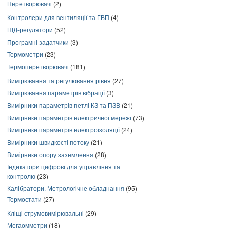
Перетворювачі
(2)
Контролери для вентиляції та ГВП
(4)
ПІД-регулятори
(52)
Програмні задатчики
(3)
Термометри
(23)
Термоперетворювачі
(181)
Вимірювання та регулювання рівня
(27)
Вимірювання параметрів вібрації
(3)
Вимірники параметрів петлі КЗ та ПЗВ
(21)
Вимірники параметрів електричної мережі
(73)
Вимірники параметрів електроізоляції
(24)
Вимірники швидкості потоку
(21)
Вимірники опору заземлення
(28)
Індикатори цифрові для управління та
контролю
(23)
Калібратори. Метрологічне обладнання
(95)
Термостати
(27)
Кліщі струмовимірювальні
(29)
Мегаомметри
(18)