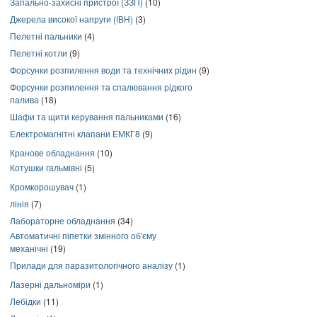
Запально-захисні пристрої (ЗЗП)
(10)
Джерела високої напруги (ІВН)
(3)
Пелетні пальники
(4)
Пелетні котли
(9)
Форсунки розпилення води та технічних рідин
(9)
Форсунки розпилення та спалювання рідкого
палива
(18)
Шафи та щити керування пальниками
(16)
Електромагнітні клапани ЕМКГ8
(9)
Кранове обладнання
(10)
Котушки гальмівні
(5)
Кромкорошувач
(1)
лінія
(7)
Лабораторне обладнання
(34)
Автоматичні піпетки змінного об'єму
механічні
(19)
Прилади для паразитологічного аналізу
(1)
Лазерні дальноміри
(1)
Лебідки
(11)