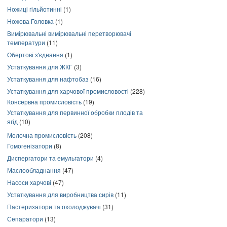
Ножиці гільйотинні
(1)
Ножова Головка
(1)
Вимірювальні вимірювальні перетворювачі
температури
(11)
Обертові з'єднання
(1)
Устаткування для ЖКГ
(3)
Устаткування для нафтобаз
(16)
Устаткування для харчової промисловості
(228)
Консервна промисловість
(19)
Устаткування для первинної обробки плодів та
ягід
(10)
Молочна промисловість
(208)
Гомогенізатори
(8)
Диспергатори та емульгатори
(4)
Маслообладнання
(47)
Насоси харчові
(47)
Устаткування для виробництва сирів
(11)
Пастеризатори та охолоджувачі
(31)
Сепаратори
(13)