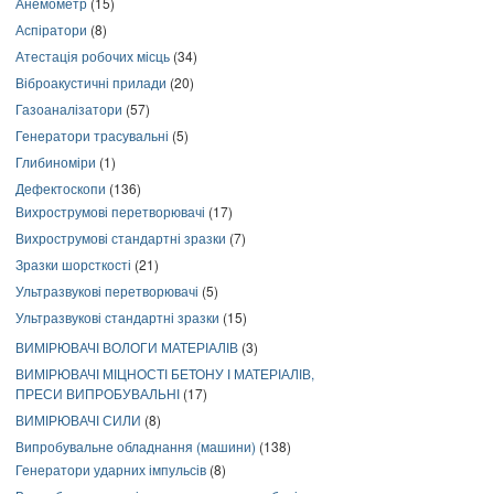
Анемометр
(15)
Аспіратори
(8)
Атестація робочих місць
(34)
Віброакустичні прилади
(20)
Газоаналізатори
(57)
Генератори трасувальні
(5)
Глибиноміри
(1)
Дефектоскопи
(136)
Вихрострумові перетворювачі
(17)
Вихрострумові стандартні зразки
(7)
Зразки шорсткості
(21)
Ультразвукові перетворювачі
(5)
Ультразвукові стандартні зразки
(15)
ВИМІРЮВАЧІ ВОЛОГИ МАТЕРІАЛІВ
(3)
ВИМІРЮВАЧІ МІЦНОСТІ БЕТОНУ І МАТЕРІАЛІВ,
ПРЕСИ ВИПРОБУВАЛЬНІ
(17)
ВИМІРЮВАЧІ СИЛИ
(8)
Випробувальне обладнання (машини)
(138)
Генератори ударних імпульсів
(8)