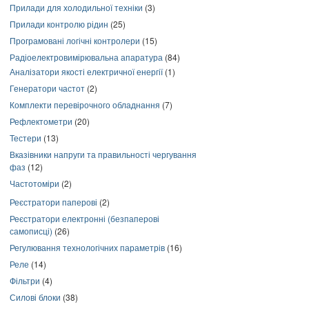
Прилади для холодильної техніки
(3)
Прилади контролю рідин
(25)
Програмовані логічні контролери
(15)
Радіоелектровимірювальна апаратура
(84)
Аналізатори якості електричної енергії
(1)
Генератори частот
(2)
Комплекти перевірочного обладнання
(7)
Рефлектометри
(20)
Тестери
(13)
Вказівники напруги та правильності чергування
фаз
(12)
Частотоміри
(2)
Реєстратори паперові
(2)
Реєстратори електронні (безпаперові
самописці)
(26)
Регулювання технологічних параметрів
(16)
Реле
(14)
Фільтри
(4)
Силові блоки
(38)