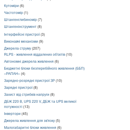
Кутоміри
(6)
Частотомір
(1)
Штангенглибиномір
(7)
Штангенінструмент
(8)
Інтерфейсні пристрої
(3)
Виконавчі механізми
(9)
Джерела струму
(207)
RLPS - живлення віддалених об'єктів
(10)
Автономні джерела живлення
(6)
Бюджетні блоки безперебійного живлення (ББП)
«РАПАН»
(4)
Зарядно-розрядні пристрої ЗР
(10)
Зарядні пристрої
(8)
Захист від стрибків напруги
(8)
ДБЖ 220 В, UPS 220 V, ДБЖ та UPS великої
потужності
(13)
Інвертори
(45)
Джерела живлення для зв'язку
(5)
Малогабаритні блоки живлення
(6)