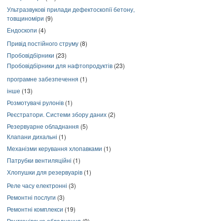
Ультразвукові прилади дефектоскопії бетону,
товщиноміри
(9)
Ендоскопи
(4)
Привід постійного струму
(8)
Пробовідбірники
(23)
Пробовідбірники для нафтопродуктів
(23)
програмне забезпечення
(1)
інше
(13)
Розмотувачі рулонів
(1)
Реєстратори. Системи збору даних
(2)
Резервуарне обладнання
(5)
Клапани дихальні
(1)
Механізми керування хлопавками
(1)
Патрубки вентиляційні
(1)
Хлопушки для резервуарів
(1)
Реле часу електронні
(3)
Ремонтні послуги
(3)
Ремонтні комплекси
(19)
Рентгенівське обладнання
(9)