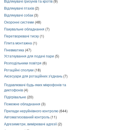
Відлякувачі гризунів та кротів
(9)
Відлякувачі птахів
(2)
Відлякувачі собак
(3)
Охоронні системи
(48)
Пакувальне обладнання
(7)
Перетворювачі тиску
(1)
Плита монтажна
(1)
Пневматика
(47)
Устаткування для подачі пари
(5)
Розподільники повітря
(6)
Ротаційні сполуки
(18)
Аксесуари для ротаційних з'єднань
(7)
Подавлювачі будь-яких мікрофонів та
диктофонів
(4)
Підігрівальне
(20)
Пожежне обладнання
(3)
Прилади неруйнівного контролю
(644)
Автоматизований контроль
(11)
Адгезиметри, вимірювачі адгезії
(2)