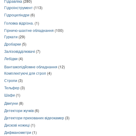
Гідравліка
(280)
Гідроінструмент
(113)
Гідроциліндри
(6)
Головка відрізна.
(1)
Гірничо-шахтне обладнання
(100)
Гуркати
(29)
Дробарки
(5)
Залізовідділювачі
(7)
Лебідки
(4)
Вантажопідйомне обладнання
(12)
Комплектуючі для строп
(4)
Стропи
(3)
Тельфер
(3)
Шафи
(1)
Двигуни
(8)
Детектори жучків
(6)
Детектори прихованих відеокамер
(3)
Дискові ножиці
(1)
Дифманометри
(1)