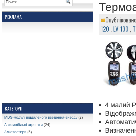
Термоа
РЕКЛАМА
Опублікован
120
,
LV 130
,
Т
4 малий Р
КАТЕГОРІЇ
Відображе
MDS-модулі віддаленого введення-виводу
(2)
Автоматич
Автомобільні агрегати
(24)
Визначенн
Алкотестери
(5)