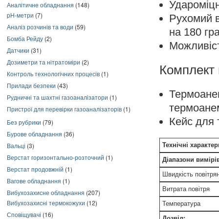
Удароміцн
Аналітичне обладнання
(148)
pH-метри
(7)
Рухомий в
Аналіз розчинів та води
(59)
на 180 гра
Бомба Рейду
(2)
Можливіст
Датчики
(31)
Дозиметри та нітратоміри
(2)
Комплект 
Контроль технологічних процесів
(1)
Прилади безпеки
(43)
Термоане
Рудничні та шахтні газоаналізатори
(1)
термоанем
Пристрої для перевірки газоаналізаторів
(1)
Кейс для 
Без рубрики
(79)
Бурове обладнання
(36)
Вальці
(3)
Технічні характер
Верстат горизонтально-розточний
(1)
Діапазони вимірі
Верстат продовжній
(1)
Швидкість повітря
Вагове обладнання
(1)
Витрата повітря
Вибухозахисне обладнання
(207)
Вибухозахисні термокожухи
(12)
Температура
Сповіщувачі
(16)
Дозвіл: