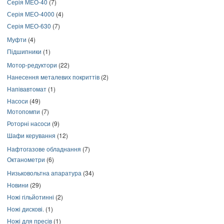
Серія МЕО-40
(7)
Серія МЕО-4000
(4)
Серія МЕО-630
(7)
Муфти
(4)
Підшипники
(1)
Мотор-редуктори
(22)
Нанесення металевих покриттів
(2)
Напівавтомат
(1)
Насоси
(49)
Мотопомпи
(7)
Роторні насоси
(9)
Шафи керування
(12)
Нафтогазове обладнання
(7)
Октанометри
(6)
Низьковольтна апаратура
(34)
Новини
(29)
Ножі гільйотинні
(2)
Ножі дискові.
(1)
Ножі для пресів
(1)