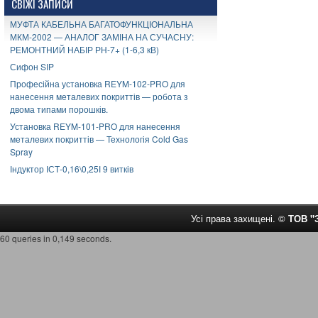
СВІЖІ ЗАПИСИ
МУФТА КАБЕЛЬНА БАГАТОФУНКЦІОНАЛЬНА
МКМ-2002 — АНАЛОГ ЗАМІНА НА СУЧАСНУ:
РЕМОНТНИЙ НАБІР РН-7+ (1-6,3 кВ)
Сифон SIP
Професійна установка REYM-102-PRO для
нанесення металевих покриттів — робота з
двома типами порошків.
Установка REYM-101-PRO для нанесення
металевих покриттів — Технологія Cold Gas
Spray
Індуктор ІСТ-0,16\0,25І 9 витків
Усі права захищені. ©
ТОВ 
60 queries in 0,149 seconds.