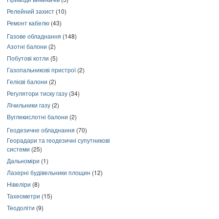
Релейний захист
(10)
Ремонт кабелю
(43)
Газове обладнання
(148)
Азотні балони
(2)
Побутові котли
(5)
Газопальникові пристрої
(2)
Гелієві балони
(2)
Регулятори тиску газу
(34)
Лічильники газу
(2)
Вуглекислотні балони
(2)
Геодезичне обладнання
(70)
Георадари та геодезичні супутникові
системи
(25)
Дальноміри
(1)
Лазерні будівельники площин
(12)
Нівеліри
(8)
Тахеометри
(15)
Теодоліти
(9)