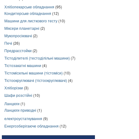
Хлібопекарське обладнання
(95)
Кондитерське обладнання
(12)
Машини для листкового тесту
(10)
Міксери планетарні
(2)
Мукопросіювачі
(2)
Печі
(26)
Предрасстойки
(2)
Тістоділителі (тестоділільні машини)
(7)
Тістозакатні машини
(4)
Тістомісильні машини (тістоміси)
(10)
Тістоокруглювачі (тістоокруглювачі)
(4)
Хліборізки
(3)
Шафи розстійні
(10)
Ланцюги
(1)
Ланцюги приводні
(1)
електроустаткування
(9)
Енергозберігаюче обладнання
(12)