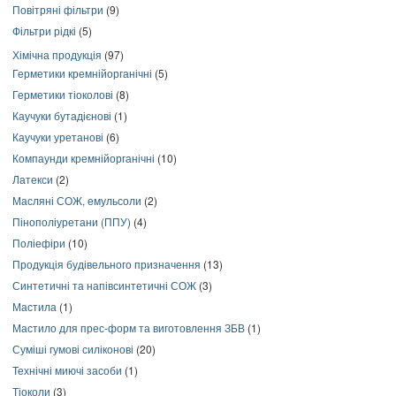
Повітряні фільтри
(9)
Фільтри рідкі
(5)
Хімічна продукція
(97)
Герметики кремнійорганічні
(5)
Герметики тіоколові
(8)
Каучуки бутадієнові
(1)
Каучуки уретанові
(6)
Компаунди кремнійорганічні
(10)
Латекси
(2)
Масляні СОЖ, емульсоли
(2)
Пінополіуретани (ППУ)
(4)
Поліефіри
(10)
Продукція будівельного призначення
(13)
Синтетичні та напівсинтетичні СОЖ
(3)
Мастила
(1)
Мастило для прес-форм та виготовлення ЗБВ
(1)
Суміші гумові силіконові
(20)
Технічні миючі засоби
(1)
Тіоколи
(3)