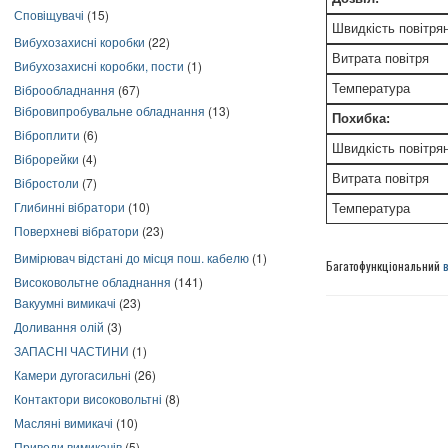
Сповіщувачі
(15)
Швидкість повітря
Вибухозахисні коробки
(22)
Витрата повітря
Вибухозахисні коробки, пости
(1)
Віброобладнання
(67)
Температура
Вібровипробувальне обладнання
(13)
Похибка:
Віброплити
(6)
Швидкість повітря
Віброрейки
(4)
Витрата повітря
Вібростоли
(7)
Глибинні вібратори
(10)
Температура
Поверхневі вібратори
(23)
Вимірювач відстані до місця пош. кабелю
(1)
Багатофункціональний
Високовольтне обладнання
(141)
Вакуумні вимикачі
(23)
Доливання олій
(3)
ЗАПАСНІ ЧАСТИНИ
(1)
Камери дугогасильні
(26)
Контактори високовольтні
(8)
Масляні вимикачі
(10)
Приводи вимикачів
(5)