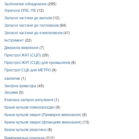
Залізничне обладнання
(295)
Агрегати ОПЕ, ПЕ
(12)
Запасні частини до вагонів
(12)
Запасні частини до тепловозів
(84)
Запасні частини до електровозів
(41)
Інструмент
(22)
Джерела живлення
(7)
Пристрої ЖАТ (СЦП)
(29)
Пристрої ЖАТ (СЦБ) для промшляхів
(8)
Пристрої СЦБ для МЕТРО
(9)
заклепки
(1)
Запірна арматура
(45)
Засувки
(5)
Клапана запірно-регулюючі
(1)
Крани кульові повнопрохідні
(9)
Крани кульові зварні (Приварне виконання)
(6)
Крани кульові зварні (фланцеве виконання)
(13)
Крани кульові укорочені
(8)
Вимірювальні прилади
(212)