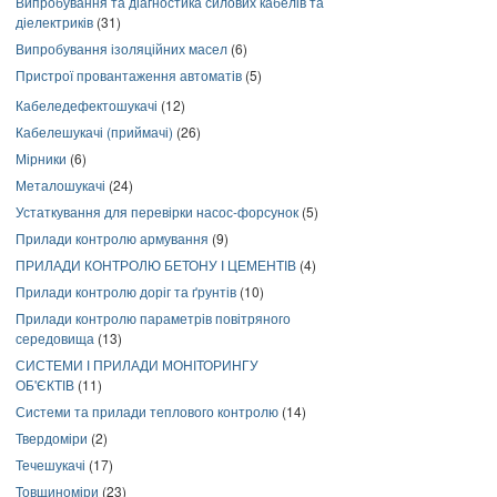
Випробування та діагностика силових кабелів та
діелектриків
(31)
Випробування ізоляційних масел
(6)
Пристрої провантаження автоматів
(5)
Кабеледефектошукачі
(12)
Кабелешукачі (приймачі)
(26)
Мірники
(6)
Металошукачі
(24)
Устаткування для перевірки насос-форсунок
(5)
Прилади контролю армування
(9)
ПРИЛАДИ КОНТРОЛЮ БЕТОНУ І ЦЕМЕНТІВ
(4)
Прилади контролю доріг та ґрунтів
(10)
Прилади контролю параметрів повітряного
середовища
(13)
СИСТЕМИ І ПРИЛАДИ МОНІТОРИНГУ
ОБ'ЄКТІВ
(11)
Системи та прилади теплового контролю
(14)
Твердоміри
(2)
Течешукачі
(17)
Товщиноміри
(23)