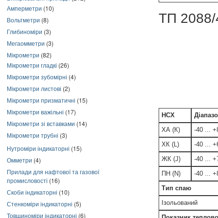
Амперметри
(10)
ТП 2088/
Вольтметри
(8)
Глибиноміри
(3)
Мегаомметри
(3)
Мікрометри
(82)
Мікрометри гладкі
(26)
Мікрометри зубомірні
(4)
Мікрометри листові
(2)
Мікрометри призматичні
(15)
Мікрометри важільні
(17)
НСХ
Діапазо
Мікрометри зі вставками
(14)
ХА (К)
-40 ... 
Мікрометри трубні
(3)
ХК (L)
-40 ... 
Нутроміри індикаторні
(15)
ЖК (J)
-40 ... 
Омметри
(4)
Прилади для нафтової та газової
ПН (N)
-40 ... 
промисловості
(16)
Тип спаю
Скоби індикаторні
(10)
Ізольований
Стенкоміри індикаторні
(5)
Товщиноміри індикаторні
(6)
Показник теплової