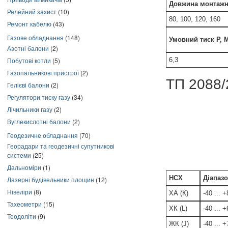
Довжина монтажн
Релейний захист
(10)
80, 100, 120, 160
Ремонт кабелю
(43)
Газове обладнання
(148)
Умовний тиск Р, 
Азотні балони
(2)
Побутові котли
(5)
6,3
Газопальникові пристрої
(2)
ТП 2088/
Гелієві балони
(2)
Регулятори тиску газу
(34)
Лічильники газу
(2)
Вуглекислотні балони
(2)
Геодезичне обладнання
(70)
Георадари та геодезичні супутникові
системи
(25)
Дальноміри
(1)
НСХ
Діапазо
Лазерні будівельники площин
(12)
Нівеліри
(8)
ХА (К)
-40 ... 
Тахеометри
(15)
ХК (L)
-40 ... 
Теодоліти
(9)
ЖК (J)
-40 ... 