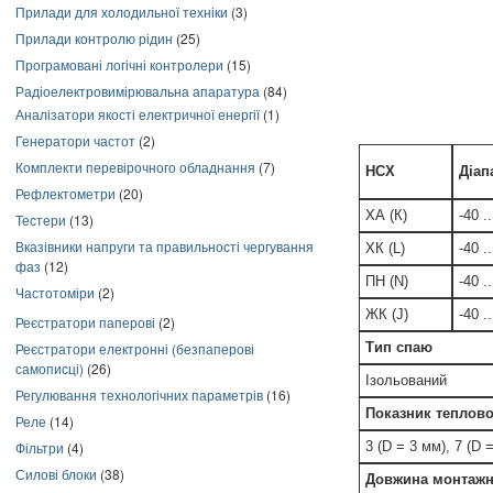
Прилади для холодильної техніки
(3)
Прилади контролю рідин
(25)
Програмовані логічні контролери
(15)
Радіоелектровимірювальна апаратура
(84)
Аналізатори якості електричної енергії
(1)
Генератори частот
(2)
Комплекти перевірочного обладнання
(7)
НСХ
Діап
Рефлектометри
(20)
ХА (К)
-40 .
Тестери
(13)
Вказівники напруги та правильності чергування
ХК (L)
-40 .
фаз
(12)
ПН (N)
-40 .
Частотоміри
(2)
ЖК (J)
-40 .
Реєстратори паперові
(2)
Реєстратори електронні (безпаперові
Тип спаю
самописці)
(26)
Ізольований
Регулювання технологічних параметрів
(16)
Показник теплової
Реле
(14)
Фільтри
(4)
3 (D = 3 мм), 7 (D 
Силові блоки
(38)
Довжина монтажн