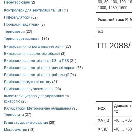
Перетворювачі
(2)
60, 80, 100, 120, 16
1000, 1250, 1600
Контролери для вентиляції та ГВП
(4)
ПІД-регулятори
(52)
Умовний тиск Р, 
Програмні задатчики
(3)
Термометри
(23)
6,3
Термоперетворювачі
(181)
ТП 2088/
Вимірювання та регулювання рівня
(27)
Вимірювання параметрів вібрації
(3)
Вимірники параметрів петлі КЗ та ПЗВ
(21)
Вимірники параметрів електричної мережі
(73)
Вимірники параметрів електроізоляції
(24)
Вимірники швидкості потоку
(21)
Вимірники опору заземлення
(28)
Індикатори цифрові для управління та
контролю
(23)
Діапазон 
Калібратори. Метрологічне обладнання
(95)
НСХ
°С
Термостати
(27)
ХА (К)
-40 ... +8
Кліщі струмовимірювальні
(29)
Мегаомметри
(18)
ХК (L)
-40 ... +6