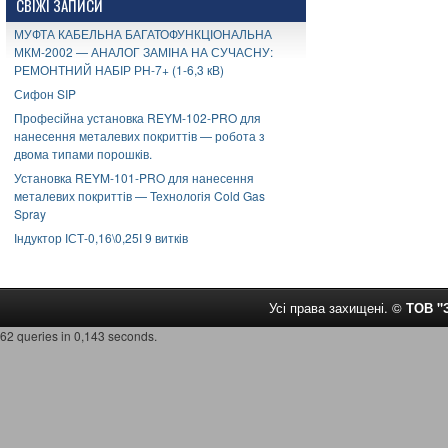
СВІЖІ ЗАПИСИ
МУФТА КАБЕЛЬНА БАГАТОФУНКЦІОНАЛЬНА
МКМ-2002 — АНАЛОГ ЗАМІНА НА СУЧАСНУ:
РЕМОНТНИЙ НАБІР РН-7+ (1-6,3 кВ)
Сифон SIP
Професійна установка REYM-102-PRO для
нанесення металевих покриттів — робота з
двома типами порошків.
Установка REYM-101-PRO для нанесення
металевих покриттів — Технологія Cold Gas
Spray
Індуктор ІСТ-0,16\0,25І 9 витків
Усі права захищені. ©
ТОВ 
62 queries in 0,143 seconds.