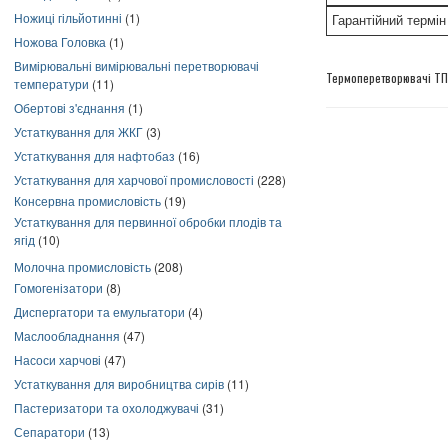
Ножиці гільйотинні
(1)
Гарантійний термін
Ножова Головка
(1)
Вимірювальні вимірювальні перетворювачі
Термоперетворювачі ТП
температури
(11)
Обертові з'єднання
(1)
Устаткування для ЖКГ
(3)
Устаткування для нафтобаз
(16)
Устаткування для харчової промисловості
(228)
Консервна промисловість
(19)
Устаткування для первинної обробки плодів та
ягід
(10)
Молочна промисловість
(208)
Гомогенізатори
(8)
Диспергатори та емульгатори
(4)
Маслообладнання
(47)
Насоси харчові
(47)
Устаткування для виробництва сирів
(11)
Пастеризатори та охолоджувачі
(31)
Сепаратори
(13)