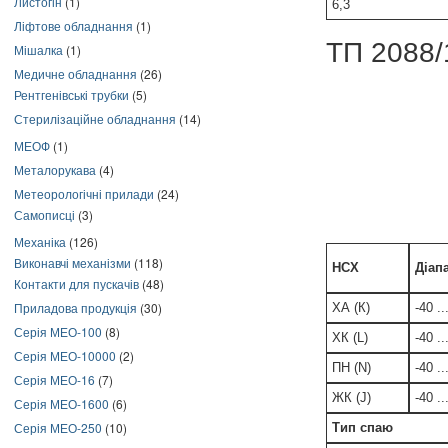
Листогін
(1)
6,3
Ліфтове обладнання
(1)
ТП 2088/
Мішалка
(1)
Медичне обладнання
(26)
Рентгенівські трубки
(5)
Стерилізаційне обладнання
(14)
МЕОФ
(1)
Металорукава
(4)
Метеорологічні прилади
(24)
Самописці
(3)
Механіка
(126)
Виконавчі механізми
(118)
НСХ
Діап
Контакти для пускачів
(48)
Приладова продукція
(30)
ХА (К)
-40 .
Серія МЕО-100
(8)
ХК (L)
-40 .
Серія МЕО-10000
(2)
ПН (N)
-40 .
Серія МЕО-16
(7)
ЖК (J)
-40 .
Серія МЕО-1600
(6)
Серія МЕО-250
(10)
Тип спаю