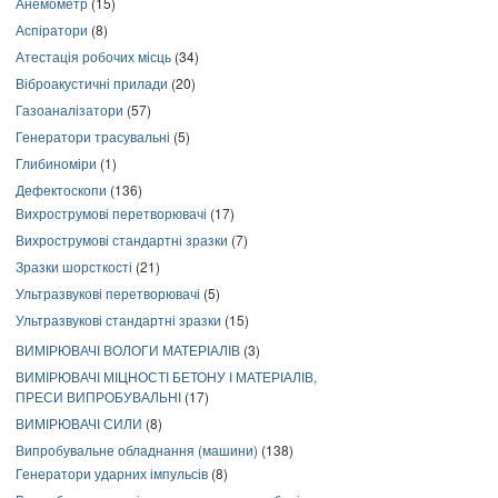
Анемометр
(15)
Аспіратори
(8)
Атестація робочих місць
(34)
Віброакустичні прилади
(20)
Газоаналізатори
(57)
Генератори трасувальні
(5)
Глибиноміри
(1)
Дефектоскопи
(136)
Вихрострумові перетворювачі
(17)
Вихрострумові стандартні зразки
(7)
Зразки шорсткості
(21)
Ультразвукові перетворювачі
(5)
Ультразвукові стандартні зразки
(15)
ВИМІРЮВАЧІ ВОЛОГИ МАТЕРІАЛІВ
(3)
ВИМІРЮВАЧІ МІЦНОСТІ БЕТОНУ І МАТЕРІАЛІВ,
ПРЕСИ ВИПРОБУВАЛЬНІ
(17)
ВИМІРЮВАЧІ СИЛИ
(8)
Випробувальне обладнання (машини)
(138)
Генератори ударних імпульсів
(8)