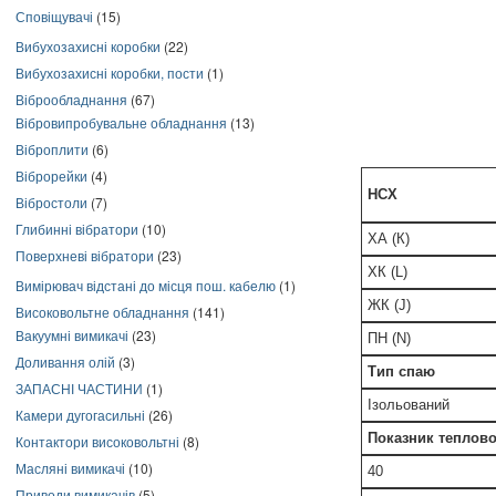
Сповіщувачі
(15)
Вибухозахисні коробки
(22)
Вибухозахисні коробки, пости
(1)
Віброобладнання
(67)
Вібровипробувальне обладнання
(13)
Віброплити
(6)
Віброрейки
(4)
НСХ
Вібростоли
(7)
Глибинні вібратори
(10)
ХА (К)
Поверхневі вібратори
(23)
ХК (L)
Вимірювач відстані до місця пош. кабелю
(1)
ЖК (J)
Високовольтне обладнання
(141)
Вакуумні вимикачі
(23)
ПН (N)
Доливання олій
(3)
Тип спаю
ЗАПАСНІ ЧАСТИНИ
(1)
Ізольований
Камери дугогасильні
(26)
Показник теплової
Контактори високовольтні
(8)
Масляні вимикачі
(10)
40
Приводи вимикачів
(5)