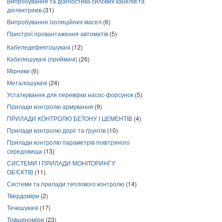
Випробування та діагностика силових кабелів та
діелектриків
(31)
Випробування ізоляційних масел
(6)
Пристрої провантаження автоматів
(5)
Кабеледефектошукачі
(12)
Кабелешукачі (приймачі)
(26)
Мірники
(6)
Металошукачі
(24)
Устаткування для перевірки насос-форсунок
(5)
Прилади контролю армування
(9)
ПРИЛАДИ КОНТРОЛЮ БЕТОНУ І ЦЕМЕНТІВ
(4)
Прилади контролю доріг та ґрунтів
(10)
Прилади контролю параметрів повітряного
середовища
(13)
СИСТЕМИ І ПРИЛАДИ МОНІТОРИНГУ
ОБ'ЄКТІВ
(11)
Системи та прилади теплового контролю
(14)
Твердоміри
(2)
Течешукачі
(17)
Товщиноміри
(23)