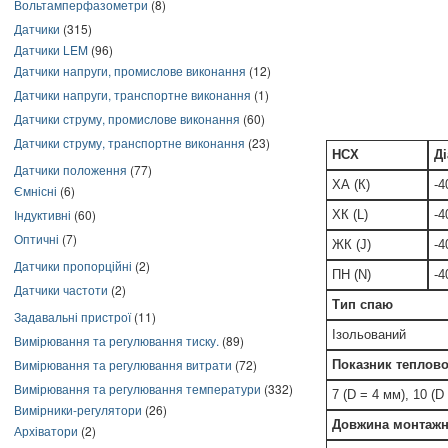
Вольтамперфазометри
(8)
Датчики
(315)
Датчики LEM
(96)
Датчики напруги, промислове виконання
(12)
Датчики напруги, транспортне виконання
(1)
Датчики струму, промислове виконання
(60)
Датчики струму, транспортне виконання
(23)
НСХ
Ді
Датчики положення
(77)
ХА (К)
-4
Ємнісні
(6)
Індуктивні
(60)
ХК (L)
-4
Оптичні
(7)
ЖК (J)
-4
Датчики пропорційні
(2)
ПН (N)
-4
Датчики частоти
(2)
Тип спаю
Задавальні пристрої
(11)
Ізольований
Вимірювання та регулювання тиску.
(89)
Вимірювання та регулювання витрати
(72)
Показник теплової
Вимірювання та регулювання температури
(332)
7 (D = 4 мм), 10 (D
Вимірники-регулятори
(26)
Довжина монтажн
Архіватори
(2)