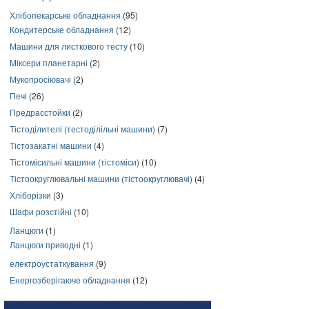
Хлібопекарське обладнання
(95)
Кондитерське обладнання
(12)
Машини для листкового тесту
(10)
Міксери планетарні
(2)
Мукопросіювачі
(2)
Печі
(26)
Предрасстойки
(2)
Тістоділителі (тестоділільні машини)
(7)
Тістозакатні машини
(4)
Тістомісильні машини (тістоміси)
(10)
Тістоокруглювальні машини (тістоокруглювачі)
(4)
Хліборізки
(3)
Шафи розстійні
(10)
Ланцюги
(1)
Ланцюги приводні
(1)
електроустаткування
(9)
Енергозберігаюче обладнання
(12)