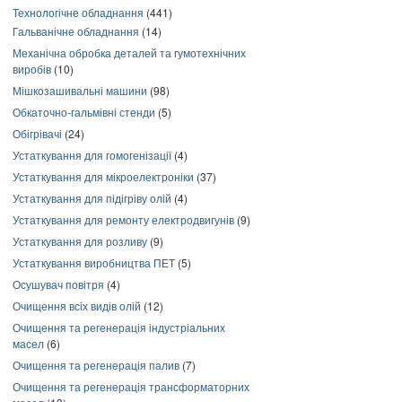
Технологічне обладнання
(441)
Гальванічне обладнання
(14)
Механічна обробка деталей та гумотехнічних
виробів
(10)
Мішкозашивальні машини
(98)
Обкаточно-гальмівні стенди
(5)
Обігрівачі
(24)
Устаткування для гомогенізації
(4)
Устаткування для мікроелектроніки
(37)
Устаткування для підігріву олій
(4)
Устаткування для ремонту електродвигунів
(9)
Устаткування для розливу
(9)
Устаткування виробництва ПЕТ
(5)
Осушувач повітря
(4)
Очищення всіх видів олій
(12)
Очищення та регенерація індустріальних
масел
(6)
Очищення та регенерація палив
(7)
Очищення та регенерація трансформаторних