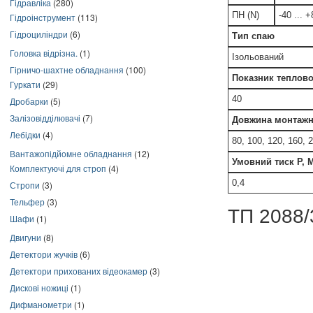
Гідравліка
(280)
ПН (N)
-40 ... 
Гідроінструмент
(113)
Гідроциліндри
(6)
Тип спаю
Головка відрізна.
(1)
Ізольований
Гірничо-шахтне обладнання
(100)
Показник теплової
Гуркати
(29)
40
Дробарки
(5)
Залізовідділювачі
(7)
Довжина монтажн
Лебідки
(4)
80, 100, 120, 160, 
Вантажопідйомне обладнання
(12)
Умовний тиск Р, 
Комплектуючі для строп
(4)
0,4
Стропи
(3)
Тельфер
(3)
ТП 2088/
Шафи
(1)
Двигуни
(8)
Детектори жучків
(6)
Детектори прихованих відеокамер
(3)
Дискові ножиці
(1)
Дифманометри
(1)