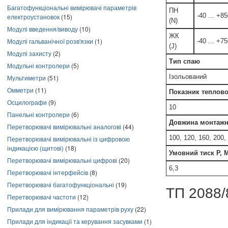
Багатофункціональні вимірювачі параметрів
ПН
-40 ... +8
електроустановок
(15)
(N)
Модулі введення/виводу
(10)
ЖК
Модулі гальванічної розв'язки
(1)
-40 ... +7
(J)
Модулі захисту
(2)
Тип спаю
Модульні контролери
(5)
Ізольований
Мультиметри
(51)
Омметри
(11)
Показник теплової
Осцилографи
(9)
10
Панельні контролери
(6)
Довжина монтажн
Перетворювачі вимірювальні аналогові
(44)
100, 120, 160, 200,
Перетворювачі вимірювальні із цифровою
індикацією (щитові)
(18)
Умовний тиск Р, 
Перетворювачі вимірювальні цифрові
(20)
6,3
Перетворювачі інтерфейсів
(8)
Перетворювачі багатофункціональні
(19)
ТП 2088/
Перетворювачі частоти
(12)
Прилади для вимірювання параметрів руху
(22)
Прилади для індикації та керування засувками
(1)