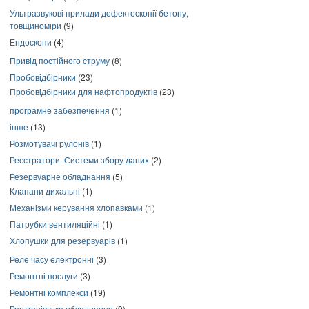
Ультразвукові прилади дефектоскопії бетону,
товщиноміри
(9)
Ендоскопи
(4)
Привід постійного струму
(8)
Пробовідбірники
(23)
Пробовідбірники для нафтопродуктів
(23)
програмне забезпечення
(1)
інше
(13)
Розмотувачі рулонів
(1)
Реєстратори. Системи збору даних
(2)
Резервуарне обладнання
(5)
Клапани дихальні
(1)
Механізми керування хлопавками
(1)
Патрубки вентиляційні
(1)
Хлопушки для резервуарів
(1)
Реле часу електронні
(3)
Ремонтні послуги
(3)
Ремонтні комплекси
(19)
Рентгенівське обладнання
(9)