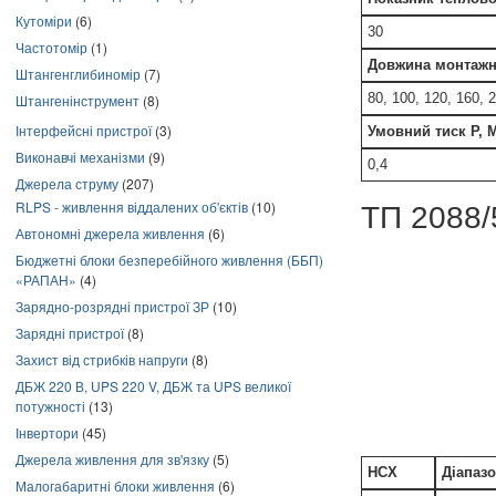
Кутоміри
(6)
30
Частотомір
(1)
Довжина монтажн
Штангенглибиномір
(7)
80, 100, 120, 160, 
Штангенінструмент
(8)
Інтерфейсні пристрої
(3)
Умовний тиск Р, 
Виконавчі механізми
(9)
0,4
Джерела струму
(207)
RLPS - живлення віддалених об'єктів
(10)
ТП 2088/
Автономні джерела живлення
(6)
Бюджетні блоки безперебійного живлення (ББП)
«РАПАН»
(4)
Зарядно-розрядні пристрої ЗР
(10)
Зарядні пристрої
(8)
Захист від стрибків напруги
(8)
ДБЖ 220 В, UPS 220 V, ДБЖ та UPS великої
потужності
(13)
Інвертори
(45)
Джерела живлення для зв'язку
(5)
НСХ
Діапазо
Малогабаритні блоки живлення
(6)