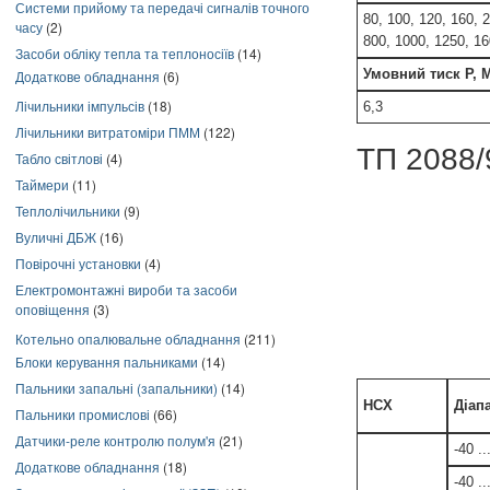
Системи прийому та передачі сигналів точного
80, 100, 120, 160, 
часу
(2)
800, 1000, 1250, 1
Засоби обліку тепла та теплоносіїв
(14)
Умовний тиск Р, 
Додаткове обладнання
(6)
Лічильники імпульсів
(18)
6,3
Лічильники витратоміри ПММ
(122)
ТП 2088/
Табло світлові
(4)
Таймери
(11)
Теплолічильники
(9)
Вуличні ДБЖ
(16)
Повірочні установки
(4)
Електромонтажні вироби та засоби
оповіщення
(3)
Котельно опалювальне обладнання
(211)
Блоки керування пальниками
(14)
Пальники запальні (запальники)
(14)
НСХ
Діап
Пальники промислові
(66)
Датчики-реле контролю полум'я
(21)
-40 .
Додаткове обладнання
(18)
-40 .