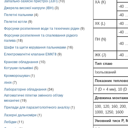
Запально-захисні пристрої (ЗЗП)
(10)
ХА (К)
-40 .
Джерела високої напруги (ІВН)
(3)
Пелетні пальники
(4)
-40 .
Пелетні котли
(9)
ХК (L)
-40 .
Форсунки розпилення води та технічних рідин
(9)
-40 .
Форсунки розпилення та спалювання рідкого
ПН (N)
палива
(18)
-40 .
Шафи та щити керування пальниками
(16)
Електромагнітні клапани ЕМКГ8
(9)
ЖК (J)
-40 .
Кранове обладнання
(10)
Тип спаю
Котушки гальмівні
(5)
Ізольований
Кромкорошувач
(1)
Показник теплової
лінія
(7)
Лабораторне обладнання
(34)
7 (D = 4 мм), 10 (D
Автоматичні піпетки змінного об'єму
Довжина монтажн
механічні
(19)
100, 120, 160, 200,
Прилади для паразитологічного аналізу
(1)
1000, 1250, 1600
Лазерні дальноміри
(1)
Умовний тиск Р, 
Лебідки
(11)