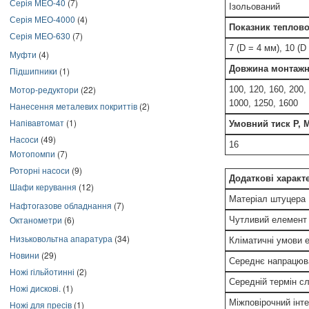
Серія МЕО-40
(7)
Ізольований
Серія МЕО-4000
(4)
Показник теплової
Серія МЕО-630
(7)
7 (D = 4 мм), 10 (D
Муфти
(4)
Довжина монтажн
Підшипники
(1)
Мотор-редуктори
(22)
100, 120, 160, 200,
1000, 1250, 1600
Нанесення металевих покриттів
(2)
Напівавтомат
(1)
Умовний тиск Р, 
Насоси
(49)
16
Мотопомпи
(7)
Роторні насоси
(9)
Додаткові характ
Шафи керування
(12)
Матеріал штуцера
Нафтогазове обладнання
(7)
Октанометри
(6)
Чутливий елемент
Низьковольтна апаратура
(34)
Кліматичні умови е
Новини
(29)
Середнє напрацюв
Ножі гільйотинні
(2)
Середній термін с
Ножі дискові.
(1)
Міжповірочний інт
Ножі для пресів
(1)