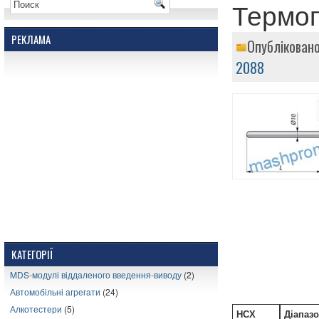
Термоп
РЕКЛАМА
Опубліковано
2088
КАТЕГОРІЇ
MDS-модулі віддаленого введення-виводу
(2)
Автомобільні агрегати
(24)
Алкотестери
(5)
НСХ
Діапазо