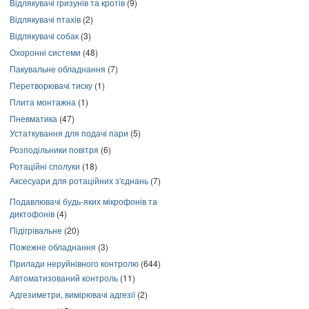
Відлякувачі гризунів та кротів
(9)
Відлякувачі птахів
(2)
Відлякувачі собак
(3)
Охоронні системи
(48)
Пакувальне обладнання
(7)
Перетворювачі тиску
(1)
Плита монтажна
(1)
Пневматика
(47)
Устаткування для подачі пари
(5)
Розподільники повітря
(6)
Ротаційні сполуки
(18)
Аксесуари для ротаційних з'єднань
(7)
Подавлювачі будь-яких мікрофонів та
диктофонів
(4)
Підігрівальне
(20)
Пожежне обладнання
(3)
Прилади неруйнівного контролю
(644)
Автоматизований контроль
(11)
Адгезиметри, вимірювачі адгезії
(2)