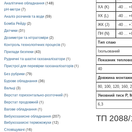
Аналітичне обладнання
(148)
ХА (К)
-40 ... 
pH-метри
(7)
ХК (L)
-40 ... 
Аналіз розчинів та води
(59)
Бомба Рейду
(2)
ЖК (J)
-40 ... 
Датчики
(31)
ПН (N)
-40 ... 
Дозиметри та нітратоміри
(2)
Тип спаю
Контроль технологічних процесів
(1)
Ізольований
Прилади безпеки
(43)
Рудничні та шахтні газоаналізатори
(1)
Показник теплової
Пристрої для перевірки газоаналізаторів
(1)
40
Без рубрики
(79)
Довжина монтажн
Бурове обладнання
(36)
80, 100, 120, 160, 
Вальці
(3)
Верстат горизонтально-розточний
(1)
Умовний тиск Р, 
Верстат продовжній
(1)
6,3
Вагове обладнання
(1)
ТП 2088/
Вибухозахисне обладнання
(207)
Вибухозахисні термокожухи
(12)
Сповіщувачі
(16)