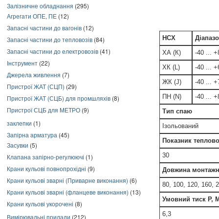
Залізничне обладнання
(295)
Агрегати ОПЕ, ПЕ
(12)
Запасні частини до вагонів
(12)
НСХ
Діапазо
Запасні частини до тепловозів
(84)
Запасні частини до електровозів
(41)
ХА (К)
-40 ... 
Інструмент
(22)
ХК (L)
-40 ... 
Джерела живлення
(7)
ЖК (J)
-40 ... 
Пристрої ЖАТ (СЦП)
(29)
ПН (N)
-40 ... 
Пристрої ЖАТ (СЦБ) для промшляхів
(8)
Пристрої СЦБ для МЕТРО
(9)
Тип спаю
заклепки
(1)
Ізольований
Запірна арматура
(45)
Показник теплової
Засувки
(5)
30
Клапана запірно-регулюючі
(1)
Крани кульові повнопрохідні
(9)
Довжина монтажн
Крани кульові зварні (Приварне виконання)
(6)
80, 100, 120, 160, 
Крани кульові зварні (фланцеве виконання)
(13)
Умовний тиск Р, 
Крани кульові укорочені
(8)
6,3
Вимірювальні прилади
(212)