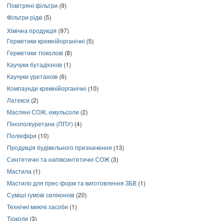
Повітряні фільтри
(9)
Фільтри рідкі
(5)
Хімічна продукція
(97)
Герметики кремнійорганічні
(5)
Герметики тіоколові
(8)
Каучуки бутадієнові
(1)
Каучуки уретанові
(6)
Компаунди кремнійорганічні
(10)
Латекси
(2)
Масляні СОЖ, емульсоли
(2)
Пінополіуретани (ППУ)
(4)
Поліефіри
(10)
Продукція будівельного призначення
(13)
Синтетичні та напівсинтетичні СОЖ
(3)
Мастила
(1)
Мастило для прес-форм та виготовлення ЗБВ
(1)
Суміші гумові силіконові
(20)
Технічні миючі засоби
(1)
Тіоколи
(3)