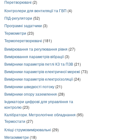
Перетворювачі
(2)
Контролери для вентиляції та ГВП
(4)
ПІД-регулятори
(52)
Програмні задатчики
(3)
Термометри
(23)
Термоперетворювачі
(181)
Вимірювання та регулювання рівня
(27)
Вимірювання параметрів вібрації
(3)
Вимірники параметрів петлі КЗ та ПЗВ
(21)
Вимірники параметрів електричної мережі
(73)
Вимірники параметрів електроізоляції
(24)
Вимірники швидкості потоку
(21)
Вимірники опору заземлення
(28)
Індикатори цифрові для управління та
контролю
(23)
Калібратори. Метрологічне обладнання
(95)
Термостати
(27)
Кліщі струмовимірювальні
(29)
Мегаомметри
(18)