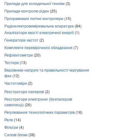
Прилади для холодильної техніки
(3)
Прилади контролю рідин
(25)
Програмовані логічні контролери
(15)
Радіоелектровимірювальна апаратура
(84)
Аналізатори якості електричної енергії
(1)
Генератори частот
(2)
Комплекти перевірочного обладнання
(7)
Рефлектометри
(20)
Тестери
(13)
Вказівники напруги та правильності чергування
фаз
(12)
Частотоміри
(2)
Реєстратори паперові
(2)
Реєстратори електронні (безпаперові
самописці)
(26)
Регулювання технологічних параметрів
(16)
Реле
(14)
Фільтри
(4)
Силові блоки
(38)