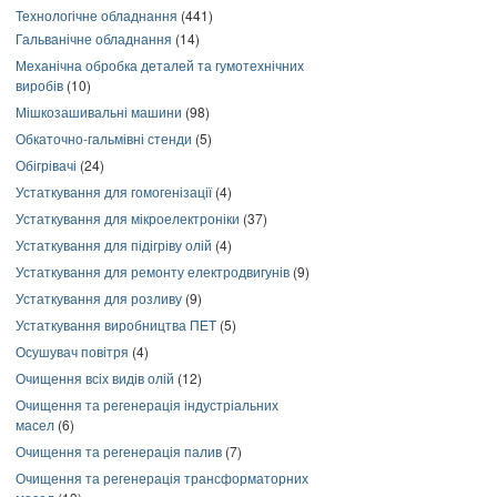
Технологічне обладнання
(441)
Гальванічне обладнання
(14)
Механічна обробка деталей та гумотехнічних
виробів
(10)
Мішкозашивальні машини
(98)
Обкаточно-гальмівні стенди
(5)
Обігрівачі
(24)
Устаткування для гомогенізації
(4)
Устаткування для мікроелектроніки
(37)
Устаткування для підігріву олій
(4)
Устаткування для ремонту електродвигунів
(9)
Устаткування для розливу
(9)
Устаткування виробництва ПЕТ
(5)
Осушувач повітря
(4)
Очищення всіх видів олій
(12)
Очищення та регенерація індустріальних
масел
(6)
Очищення та регенерація палив
(7)
Очищення та регенерація трансформаторних