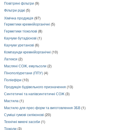
Повітряні фільтри
(9)
Фільтри рідкі
(5)
Хімічна продукція
(97)
Герметики кремнійорганічні
(5)
Герметики тіоколові
(8)
Каучуки бутадієнові
(1)
Каучуки уретанові
(6)
Компаунди кремнійорганічні
(10)
Латекси
(2)
Масляні СОЖ, емульсоли
(2)
Пінополіуретани (ППУ)
(4)
Поліефіри
(10)
Продукція будівельного призначення
(13)
Синтетичні та напівсинтетичні СОЖ
(3)
Мастила
(1)
Мастило для прес-форм та виготовлення ЗБВ
(1)
Суміші гумові силіконові
(20)
Технічні миючі засоби
(1)
Тіоколи
(3)