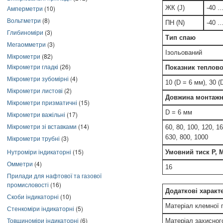
Амперметри
(10)
ЖК (J)
-40 .
Вольтметри
(8)
ПН (N)
-40 .
Глибиноміри
(3)
Тип спаю
Мегаомметри
(3)
Ізольований
Мікрометри
(82)
Мікрометри гладкі
(26)
Показник теплової
Мікрометри зубомірні
(4)
10 (D = 6 мм), 30 (
Мікрометри листові
(2)
Довжина монтажно
Мікрометри призматичні
(15)
D = 6 мм
Мікрометри важільні
(17)
Мікрометри зі вставками
(14)
60, 80, 100, 120, 16
630, 800, 1000
Мікрометри трубні
(3)
Нутроміри індикаторні
(15)
Умовний тиск Р, 
Омметри
(4)
16
Прилади для нафтової та газової
промисловості
(16)
Додаткові характ
Скоби індикаторні
(10)
Матеріал клемної 
Стенкоміри індикаторні
(5)
Товщиноміри індикаторні
(6)
Матеріал захисног