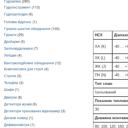
Гідравліка
(280)
Гідроінструмент
(113)
Гідроциліндри
(6)
Головка відрізна.
(1)
Гірничо-шахтне обладнання
(100)
Гуркати
(29)
НСХ
Діапазо
Дробарки
(5)
ХА (К)
-40 ... 
Залізовідділювачі
(7)
Лебідки
(4)
ХК (L)
-40 ... 
Вантажопідйомне обладнання
(12)
ЖК (J)
-40 ... 
Комплектуючі для строп
(4)
ПН (N)
-40 ... 
Стропи
(3)
Тельфер
(3)
Тип спаю
Шафи
(1)
Ізольований
Двигуни
(8)
Показник теплової
Детектори жучків
(6)
30
Детектори прихованих відеокамер
(3)
Дискові ножиці
(1)
Довжина монтажн
Дифманометри
(1)
80, 100, 120, 160, 