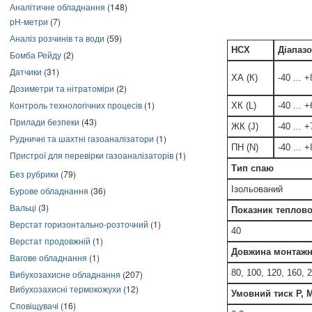
Аналітичне обладнання
(148)
pH-метри
(7)
Аналіз розчинів та води
(59)
НСХ
Діапазо
Бомба Рейду
(2)
Датчики
(31)
ХА (К)
-40 ... 
Дозиметри та нітратоміри
(2)
Контроль технологічних процесів
(1)
ХК (L)
-40 ... 
Прилади безпеки
(43)
ЖК (J)
-40 ... 
Рудничні та шахтні газоаналізатори
(1)
ПН (N)
-40 ... 
Пристрої для перевірки газоаналізаторів
(1)
Тип спаю
Без рубрики
(79)
Ізольований
Бурове обладнання
(36)
Вальці
(3)
Показник теплової
Верстат горизонтально-розточний
(1)
40
Верстат продовжній
(1)
Довжина монтажн
Вагове обладнання
(1)
80, 100, 120, 160, 
Вибухозахисне обладнання
(207)
Вибухозахисні термокожухи
(12)
Умовний тиск Р, 
Сповіщувачі
(16)