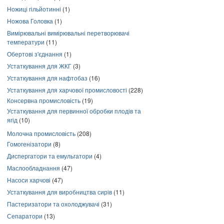
Ножиці гільйотинні
(1)
Ножова Головка
(1)
Вимірювальні вимірювальні перетворювачі
температури
(11)
Обертові з'єднання
(1)
Устаткування для ЖКГ
(3)
Устаткування для нафтобаз
(16)
Устаткування для харчової промисловості
(228)
Консервна промисловість
(19)
Устаткування для первинної обробки плодів та
ягід
(10)
Молочна промисловість
(208)
Гомогенізатори
(8)
Диспергатори та емульгатори
(4)
Маслообладнання
(47)
Насоси харчові
(47)
Устаткування для виробництва сирів
(11)
Пастеризатори та охолоджувачі
(31)
Сепаратори
(13)