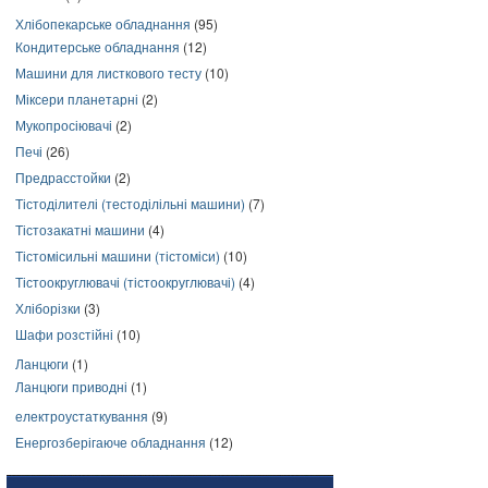
Хлібопекарське обладнання
(95)
Кондитерське обладнання
(12)
Машини для листкового тесту
(10)
Міксери планетарні
(2)
Мукопросіювачі
(2)
Печі
(26)
Предрасстойки
(2)
Тістоділителі (тестоділільні машини)
(7)
Тістозакатні машини
(4)
Тістомісильні машини (тістоміси)
(10)
Тістоокруглювачі (тістоокруглювачі)
(4)
Хліборізки
(3)
Шафи розстійні
(10)
Ланцюги
(1)
Ланцюги приводні
(1)
електроустаткування
(9)
Енергозберігаюче обладнання
(12)