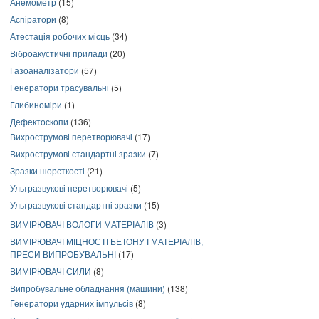
Анемометр
(15)
Аспіратори
(8)
Атестація робочих місць
(34)
Віброакустичні прилади
(20)
Газоаналізатори
(57)
Генератори трасувальні
(5)
Глибиноміри
(1)
Дефектоскопи
(136)
Вихрострумові перетворювачі
(17)
Вихрострумові стандартні зразки
(7)
Зразки шорсткості
(21)
Ультразвукові перетворювачі
(5)
Ультразвукові стандартні зразки
(15)
ВИМІРЮВАЧІ ВОЛОГИ МАТЕРІАЛІВ
(3)
ВИМІРЮВАЧІ МІЦНОСТІ БЕТОНУ І МАТЕРІАЛІВ,
ПРЕСИ ВИПРОБУВАЛЬНІ
(17)
ВИМІРЮВАЧІ СИЛИ
(8)
Випробувальне обладнання (машини)
(138)
Генератори ударних імпульсів
(8)