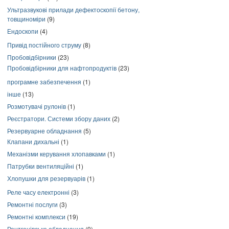
Ультразвукові прилади дефектоскопії бетону,
товщиноміри
(9)
Ендоскопи
(4)
Привід постійного струму
(8)
Пробовідбірники
(23)
Пробовідбірники для нафтопродуктів
(23)
програмне забезпечення
(1)
інше
(13)
Розмотувачі рулонів
(1)
Реєстратори. Системи збору даних
(2)
Резервуарне обладнання
(5)
Клапани дихальні
(1)
Механізми керування хлопавками
(1)
Патрубки вентиляційні
(1)
Хлопушки для резервуарів
(1)
Реле часу електронні
(3)
Ремонтні послуги
(3)
Ремонтні комплекси
(19)
Рентгенівське обладнання
(9)