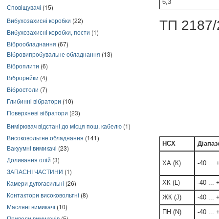
6,3
Сповіщувачі
(15)
Вибухозахисні коробки
(22)
ТП 2187/
Вибухозахисні коробки, пости
(1)
Віброобладнання
(67)
Вібровипробувальне обладнання
(13)
Віброплити
(6)
Віброрейки
(4)
Вібростоли
(7)
Глибинні вібратори
(10)
Поверхневі вібратори
(23)
Вимірювач відстані до місця пош. кабелю
(1)
Високовольтне обладнання
(141)
НСХ
Діапаз
Вакуумні вимикачі
(23)
Доливання олій
(3)
ХА (К)
-40 ...
ЗАПАСНІ ЧАСТИНИ
(1)
ХК (L)
-40 ...
Камери дугогасильні
(26)
Контактори високовольтні
(8)
ЖК (J)
-40 ...
Масляні вимикачі
(10)
ПН (N)
-40 ...
Приводи вимикачів
(5)