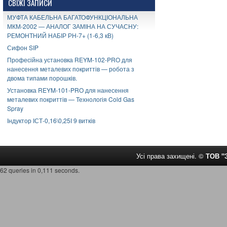
СВІЖІ ЗАПИСИ
МУФТА КАБЕЛЬНА БАГАТОФУНКЦІОНАЛЬНА
МКМ-2002 — АНАЛОГ ЗАМІНА НА СУЧАСНУ:
РЕМОНТНИЙ НАБІР РН-7+ (1-6,3 кВ)
Сифон SIP
Професійна установка REYM-102-PRO для
нанесення металевих покриттів — робота з
двома типами порошків.
Установка REYM-101-PRO для нанесення
металевих покриттів — Технологія Cold Gas
Spray
Індуктор ІСТ-0,16\0,25І 9 витків
Усі права захищені. ©
ТОВ 
62 queries in 0,111 seconds.