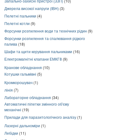
Запально-захисні пристрої (ЗЗП)
(10)
Джерела високої напруги (ІВН)
(3)
Пелетні пальники
(4)
Пелетні котли
(9)
Форсунки розпилення води та технічних рідин
(9)
Форсунки розпилення та спалювання рідкого
палива
(18)
Шафи та щити керування пальниками
(16)
Електромагнітні клапани ЕМКГ8
(9)
Кранове обладнання
(10)
Котушки гальмівні
(5)
Кромкорошувач
(1)
лінія
(7)
Лабораторне обладнання
(34)
Автоматичні піпетки змінного об'єму
механічні
(19)
Прилади для паразитологічного аналізу
(1)
Лазерні дальноміри
(1)
Лебідки
(11)