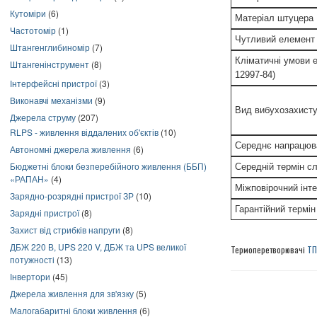
Кутоміри
(6)
Матеріал штуцера
Частотомір
(1)
Чутливий елемент
Штангенглибиномір
(7)
Кліматичні умови 
Штангенінструмент
(8)
12997-84)
Інтерфейсні пристрої
(3)
Виконавчі механізми
(9)
Вид вибухозахист
Джерела струму
(207)
RLPS - живлення віддалених об'єктів
(10)
Середнє напрацюв
Автономні джерела живлення
(6)
Бюджетні блоки безперебійного живлення (ББП)
Середній термін с
«РАПАН»
(4)
Міжповірочний інт
Зарядно-розрядні пристрої ЗР
(10)
Гарантійний термін
Зарядні пристрої
(8)
Захист від стрибків напруги
(8)
ДБЖ 220 В, UPS 220 V, ДБЖ та UPS великої
Термоперетворювачі
ТП
потужності
(13)
Інвертори
(45)
Джерела живлення для зв'язку
(5)
Малогабаритні блоки живлення
(6)