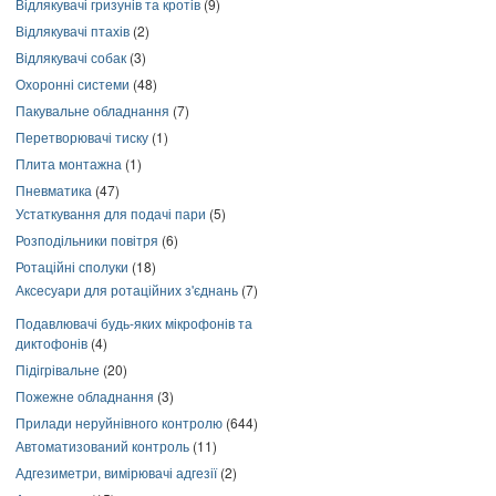
Відлякувачі гризунів та кротів
(9)
Відлякувачі птахів
(2)
Відлякувачі собак
(3)
Охоронні системи
(48)
Пакувальне обладнання
(7)
Перетворювачі тиску
(1)
Плита монтажна
(1)
Пневматика
(47)
Устаткування для подачі пари
(5)
Розподільники повітря
(6)
Ротаційні сполуки
(18)
Аксесуари для ротаційних з'єднань
(7)
Подавлювачі будь-яких мікрофонів та
диктофонів
(4)
Підігрівальне
(20)
Пожежне обладнання
(3)
Прилади неруйнівного контролю
(644)
Автоматизований контроль
(11)
Адгезиметри, вимірювачі адгезії
(2)