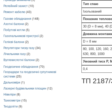
Тип спаю
Релейний захист
(10)
Ізольований
Ремонт кабелю
(43)
Газове обладнання
(148)
Показник теплової
Азотні балони
(2)
30 (D = 8 мм), 40 (
Побутові котли
(5)
Довжина монтажно
Газопальникові пристрої
(2)
D = 8 мм
Гелієві балони
(2)
Регулятори тиску газу
(34)
80, 100, 120, 160, 
Лічильники газу
(2)
630, 800, 1000
Вуглекислотні балони
(2)
Умовний тиск Р, 
Геодезичне обладнання
(70)
0,4
Георадари та геодезичні супутникові
системи
(25)
ТП 2187/
Дальноміри
(1)
Лазерні будівельники площин
(12)
Нівеліри
(8)
Тахеометри
(15)
Теодоліти
(9)