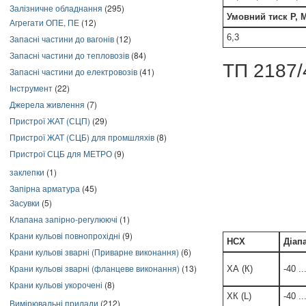
Залізничне обладнання
(295)
Умовний тиск Р, 
Агрегати ОПЕ, ПЕ
(12)
6,3
Запасні частини до вагонів
(12)
Запасні частини до тепловозів
(84)
ТП 2187/
Запасні частини до електровозів
(41)
Інструмент
(22)
Джерела живлення
(7)
Пристрої ЖАТ (СЦП)
(29)
Пристрої ЖАТ (СЦБ) для промшляхів
(8)
Пристрої СЦБ для МЕТРО
(9)
заклепки
(1)
Запірна арматура
(45)
Засувки
(5)
Клапана запірно-регулюючі
(1)
Крани кульові повнопрохідні
(9)
НСХ
Діап
Крани кульові зварні (Приварне виконання)
(6)
Крани кульові зварні (фланцеве виконання)
(13)
ХА (К)
-40 .
Крани кульові укорочені
(8)
ХК (L)
-40 .
Вимірювальні прилади
(212)