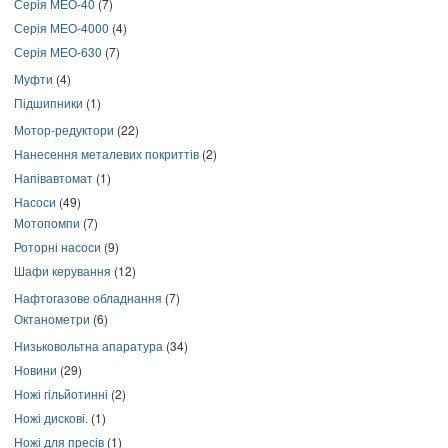
Серія МЕО-40
(7)
Серія МЕО-4000
(4)
Серія МЕО-630
(7)
Муфти
(4)
Підшипники
(1)
Мотор-редуктори
(22)
Нанесення металевих покриттів
(2)
Напівавтомат
(1)
Насоси
(49)
Мотопомпи
(7)
Роторні насоси
(9)
Шафи керування
(12)
Нафтогазове обладнання
(7)
Октанометри
(6)
Низьковольтна апаратура
(34)
Новини
(29)
Ножі гільйотинні
(2)
Ножі дискові.
(1)
Ножі для пресів
(1)