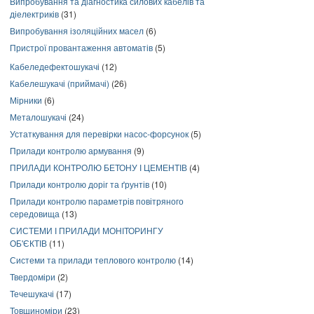
Випробування та діагностика силових кабелів та
діелектриків
(31)
Випробування ізоляційних масел
(6)
Пристрої провантаження автоматів
(5)
Кабеледефектошукачі
(12)
Кабелешукачі (приймачі)
(26)
Мірники
(6)
Металошукачі
(24)
Устаткування для перевірки насос-форсунок
(5)
Прилади контролю армування
(9)
ПРИЛАДИ КОНТРОЛЮ БЕТОНУ І ЦЕМЕНТІВ
(4)
Прилади контролю доріг та ґрунтів
(10)
Прилади контролю параметрів повітряного
середовища
(13)
СИСТЕМИ І ПРИЛАДИ МОНІТОРИНГУ
ОБ'ЄКТІВ
(11)
Системи та прилади теплового контролю
(14)
Твердоміри
(2)
Течешукачі
(17)
Товщиноміри
(23)