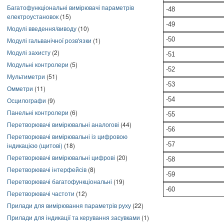
Багатофункціональні вимірювачі параметрів
-48
електроустановок
(15)
-49
Модулі введення/виводу
(10)
-50
Модулі гальванічної розв'язки
(1)
Модулі захисту
(2)
-51
Модульні контролери
(5)
-52
Мультиметри
(51)
-53
Омметри
(11)
-54
Осцилографи
(9)
Панельні контролери
(6)
-55
Перетворювачі вимірювальні аналогові
(44)
-56
Перетворювачі вимірювальні із цифровою
-57
індикацією (щитові)
(18)
Перетворювачі вимірювальні цифрові
(20)
-58
Перетворювачі інтерфейсів
(8)
-59
Перетворювачі багатофункціональні
(19)
-60
Перетворювачі частоти
(12)
Прилади для вимірювання параметрів руху
(22)
Прилади для індикації та керування засувками
(1)