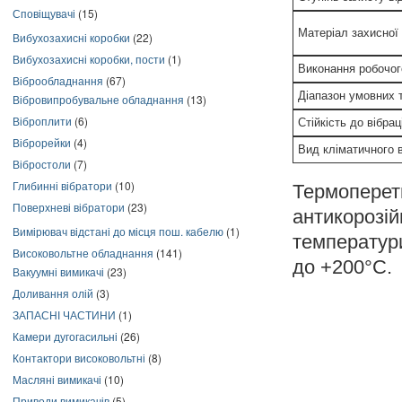
Сповіщувачі
(15)
Матеріал захисної
Вибухозахисні коробки
(22)
Вибухозахисні коробки, пости
(1)
Виконання робочо
Віброобладнання
(67)
Діапазон умовних 
Вібровипробувальне обладнання
(13)
Віброплити
(6)
Стійкість до вібрац
Віброрейки
(4)
Вид кліматичного 
Вібростоли
(7)
Глибинні вібратори
(10)
Термопере
Поверхневі вібратори
(23)
антикороз
Вимірювач відстані до місця пош. кабелю
(1)
температур
Високовольтне обладнання
(141)
до +200°С.
Вакуумні вимикачі
(23)
Доливання олій
(3)
ЗАПАСНІ ЧАСТИНИ
(1)
Камери дугогасильні
(26)
Контактори високовольтні
(8)
Масляні вимикачі
(10)
Приводи вимикачів
(5)