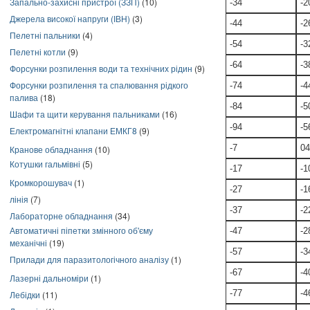
Запально-захисні пристрої (ЗЗП)
(10)
-34
-2
Джерела високої напруги (ІВН)
(3)
-44
-2
Пелетні пальники
(4)
-54
-3
Пелетні котли
(9)
-64
-3
Форсунки розпилення води та технічних рідин
(9)
Форсунки розпилення та спалювання рідкого
-74
-4
палива
(18)
-84
-5
Шафи та щити керування пальниками
(16)
-94
-5
Електромагнітні клапани ЕМКГ8
(9)
-7
04
Кранове обладнання
(10)
Котушки гальмівні
(5)
-17
-1
Кромкорошувач
(1)
-27
-1
лінія
(7)
-37
-2
Лабораторне обладнання
(34)
Автоматичні піпетки змінного об'єму
-47
-2
механічні
(19)
-57
-3
Прилади для паразитологічного аналізу
(1)
-67
-4
Лазерні дальноміри
(1)
-77
-4
Лебідки
(11)