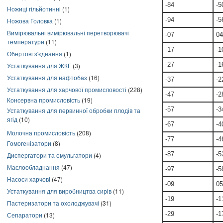
-84
-5
Ножиці гільйотинні
(1)
-94
-5
Ножова Головка
(1)
Вимірювальні вимірювальні перетворювачі
-07
04
температури
(11)
-17
-1
Обертові з'єднання
(1)
-27
-1
Устаткування для ЖКГ
(3)
Устаткування для нафтобаз
(16)
-37
-2
Устаткування для харчової промисловості
(228)
-47
-2
Консервна промисловість
(19)
-57
-3
Устаткування для первинної обробки плодів та
ягід
(10)
-67
-4
Молочна промисловість
(208)
-77
-4
Гомогенізатори
(8)
-87
-5
Диспергатори та емульгатори
(4)
Маслообладнання
(47)
-97
-5
Насоси харчові
(47)
-09
05
Устаткування для виробництва сирів
(11)
-19
-1
Пастеризатори та охолоджувачі
(31)
-29
-1
Сепаратори
(13)