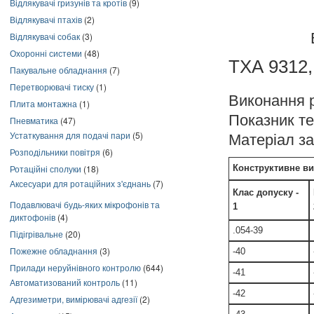
Відлякувачі гризунів та кротів
(9)
Відлякувачі птахів
(2)
Відлякувачі собак
(3)
Охоронні системи
(48)
ТХА 9312,
Пакувальне обладнання
(7)
Перетворювачі тиску
(1)
Виконання 
Плита монтажна
(1)
Показник теп
Пневматика
(47)
Устаткування для подачі пари
(5)
Матеріал за
Розподільники повітря
(6)
Ротаційні сполуки
(18)
Конструктивне в
Аксесуари для ротаційних з'єднань
(7)
Клас допуску -
Подавлювачі будь-яких мікрофонів та
1
диктофонів
(4)
.054-39
Підігрівальне
(20)
Пожежне обладнання
(3)
-40
Прилади неруйнівного контролю
(644)
-41
Автоматизований контроль
(11)
-42
Адгезиметри, вимірювачі адгезії
(2)