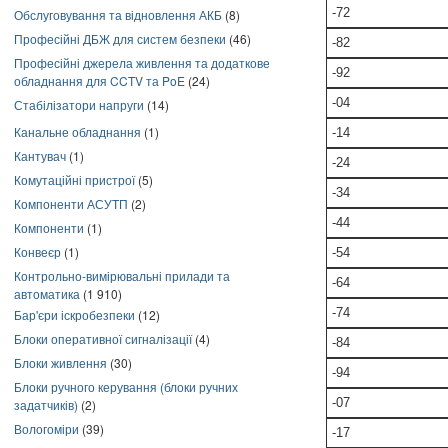
-72
Обслуговування та відновлення АКБ
(8)
Професійні ДБЖ для систем безпеки
(46)
-82
Професійні джерела живлення та додаткове
-92
обладнання для CCTV та PoE
(24)
-04
Стабілізатори напруги
(14)
Канальне обладнання
(1)
-14
Кантувач
(1)
-24
Комутаційні пристрої
(5)
-34
Компоненти АСУТП
(2)
-44
Компоненти
(1)
Конвеєр
(1)
-54
Контрольно-вимірювальні прилади та
-64
автоматика
(1 910)
-74
Бар'єри іскробезпеки
(12)
Блоки оперативної сигналізації
(4)
-84
Блоки живлення
(30)
-94
Блоки ручного керування (блоки ручних
-07
задатчиків)
(2)
Вологоміри
(39)
-17