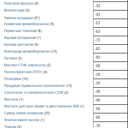
Повітряні фільтри
(9)
-33
Фільтри рідкі
(5)
-43
Хімічна продукція
(97)
-53
Герметики кремнійорганічні
(5)
Герметики тіоколові
(8)
-63
Каучуки бутадієнові
(1)
-73
Каучуки уретанові
(6)
-83
Компаунди кремнійорганічні
(10)
-93
Латекси
(2)
Масляні СОЖ, емульсоли
(2)
-08
Пінополіуретани (ППУ)
(4)
-18
Поліефіри
(10)
-28
Продукція будівельного призначення
(13)
-38
Синтетичні та напівсинтетичні СОЖ
(3)
Мастила
(1)
-48
Мастило для прес-форм та виготовлення ЗБВ
(1)
-58
Суміші гумові силіконові
(20)
-68
Технічні миючі засоби
(1)
-78
Тіоколи
(3)