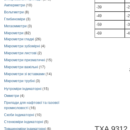
Амперметри
(10)
-39
-2
Вольтметри
(8)
-49
-2
Глибиноміри
(3)
-59
-3
Мегаомметри
(3)
Мікрометри
(82)
-69
-4
Мікрометри гладкі
(26)
Мікрометри зубомірні
(4)
Мікрометри листові
(2)
Мікрометри призматичні
(15)
Мікрометри важільні
(17)
Мікрометри зі вставками
(14)
Мікрометри трубні
(3)
Нутроміри індикаторні
(15)
Омметри
(4)
Прилади для нафтової та газової
промисловості
(16)
Скоби індикаторні
(10)
Стенкоміри індикаторні
(5)
ТХА 9312,
Товщиноміри індикаторні
(6)