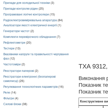
Прилади для холодильної техніки
(3)
Прилади контролю рідин
(25)
Програмовані логічні контролери
(15)
Радіоелектровимірювальна апаратура
(84)
Аналізатори якості електричної енергії
(1)
Генератори частот
(2)
Комплекти перевірочного обладнання
(7)
Рефлектометри
(20)
Тестери
(13)
Вказівники напруги та правильності чергування
фаз
(12)
Частотоміри
(2)
ТХА 9312,
Реєстратори паперові
(2)
Реєстратори електронні (безпаперові
Виконання 
самописці)
(26)
Показник теп
Регулювання технологічних параметрів
(16)
Показник теп
Реле
(14)
Фільтри
(4)
Конструктивне в
Силові блоки
(38)