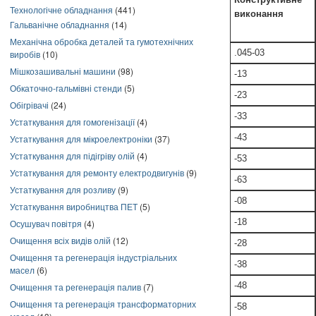
Технологічне обладнання
(441)
виконання
Гальванічне обладнання
(14)
Механічна обробка деталей та гумотехнічних
.045-03
виробів
(10)
Мішкозашивальні машини
(98)
-13
Обкаточно-гальмівні стенди
(5)
-23
Обігрівачі
(24)
-33
Устаткування для гомогенізації
(4)
-43
Устаткування для мікроелектроніки
(37)
Устаткування для підігріву олій
(4)
-53
Устаткування для ремонту електродвигунів
(9)
-63
Устаткування для розливу
(9)
-08
Устаткування виробництва ПЕТ
(5)
-18
Осушувач повітря
(4)
Очищення всіх видів олій
(12)
-28
Очищення та регенерація індустріальних
-38
масел
(6)
-48
Очищення та регенерація палив
(7)
Очищення та регенерація трансформаторних
-58