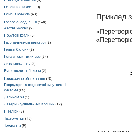
Релейний захист
(10)
Ремонт кабелю
(43)
Приклад з
Газове обладнання
(148)
Азотні балони
(2)
«Перетворю
Побутові котли
(5)
«Перетворю
Газопальникові пристрої
(2)
Гелієві балони
(2)
Регулятори тиску газу
(34)
Лічильники газу
(2)
Вуглекислотні балони
(2)
Геодезичне обладнання
(70)
Георадари та геодезичні супутникові
системи
(25)
Дальноміри
(1)
Лазерні будівельники площин
(12)
Нівеліри
(8)
Тахеометри
(15)
Теодоліти
(9)