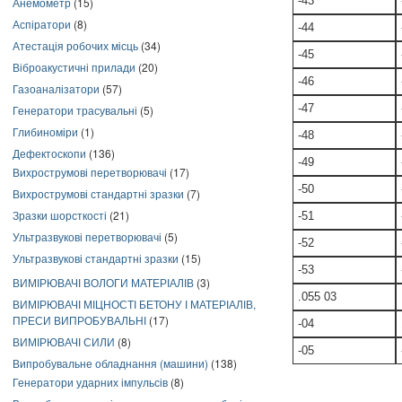
-43
Анемометр
(15)
Аспіратори
(8)
-44
Атестація робочих місць
(34)
-45
Віброакустичні прилади
(20)
-46
Газоаналізатори
(57)
-47
Генератори трасувальні
(5)
Глибиноміри
(1)
-48
Дефектоскопи
(136)
-49
Вихрострумові перетворювачі
(17)
-50
Вихрострумові стандартні зразки
(7)
Зразки шорсткості
(21)
-51
Ультразвукові перетворювачі
(5)
-52
Ультразвукові стандартні зразки
(15)
-53
ВИМІРЮВАЧІ ВОЛОГИ МАТЕРІАЛІВ
(3)
.055 03
ВИМІРЮВАЧІ МІЦНОСТІ БЕТОНУ І МАТЕРІАЛІВ,
ПРЕСИ ВИПРОБУВАЛЬНІ
(17)
-04
ВИМІРЮВАЧІ СИЛИ
(8)
-05
Випробувальне обладнання (машини)
(138)
Генератори ударних імпульсів
(8)