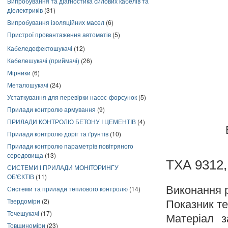
Випробування та діагностика силових кабелів та
діелектриків
(31)
Випробування ізоляційних масел
(6)
Пристрої провантаження автоматів
(5)
Кабеледефектошукачі
(12)
Кабелешукачі (приймачі)
(26)
Мірники
(6)
Металошукачі
(24)
Устаткування для перевірки насос-форсунок
(5)
Прилади контролю армування
(9)
ПРИЛАДИ КОНТРОЛЮ БЕТОНУ І ЦЕМЕНТІВ
(4)
Прилади контролю доріг та ґрунтів
(10)
Прилади контролю параметрів повітряного
середовища
(13)
ТХА 9312,
СИСТЕМИ І ПРИЛАДИ МОНІТОРИНГУ
ОБ'ЄКТІВ
(11)
Виконання 
Системи та прилади теплового контролю
(14)
Твердоміри
(2)
Показник теп
Течешукачі
(17)
Матеріал з
Товщиноміри
(23)