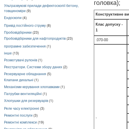
головка);
Ультразвукові прилади дефектоскопії бетону,
товщиноміри
(9)
Конструктивне в
Ендоскопи
(4)
Клас допуску -
Привід постійного струму
(8)
1
Пробовідбірники
(23)
Пробовідбірники для нафтопродуктів
(23)
.070-00
програмне забезпечення
(1)
інше
(13)
Розмотувачі рулонів
(1)
Реєстратори. Системи збору даних
(2)
Резервуарне обладнання
(5)
Клапани дихальні
(1)
Механізми керування хлопавками
(1)
Патрубки вентиляційні
(1)
Хлопушки для резервуарів
(1)
Реле часу електронні
(3)
Ремонтні послуги
(3)
-
Ремонтні комплекси
(19)
Рентгенівське обладнання
(9)