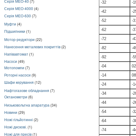
Серія МЕО-40
(7)
-32
-1
Серія МЕО-4000
(4)
-42
-2
Серія МЕО-630
(7)
-52
-3
Муфти
(4)
-62
-3
Підшипники
(1)
-72
-4
Мотор-редуктори
(22)
Нанесення металевих покриттів
(2)
-82
-4
Напівавтомат
(1)
-92
-5
Насоси
(49)
-04
02
Мотопомпи
(7)
Роторні насоси
(9)
-14
08
Шафи керування
(12)
-24
-1
Нафтогазове обладнання
(7)
-34
-2
Октанометри
(6)
-44
-2
Низьковольтна апаратура
(34)
-54
-3
Новини
(29)
Ножі гільйотинні
(2)
-64
-3
Ножі дискові.
(1)
-74
-4
Ножі для пресів
(1)