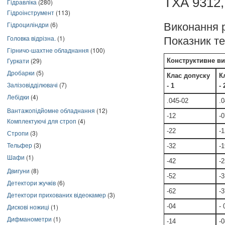
ТХА 9312,
Гідравліка
(280)
Гідроінструмент
(113)
Гідроциліндри
(6)
Виконання 
Головка відрізна.
(1)
Показник теп
Гірничо-шахтне обладнання
(100)
Гуркати
(29)
Конструктивне в
Дробарки
(5)
Клас допуску
К
Залізовідділювачі
(7)
- 1
- 
Лебідки
(4)
.045-02
.
Вантажопідйомне обладнання
(12)
-12
-0
Комплектуючі для строп
(4)
-22
-1
Стропи
(3)
Тельфер
(3)
-32
-1
Шафи
(1)
-42
-2
Двигуни
(8)
-52
-3
Детектори жучків
(6)
-62
-3
Детектори прихованих відеокамер
(3)
Дискові ножиці
(1)
-04
- 
Дифманометри
(1)
-14
-0