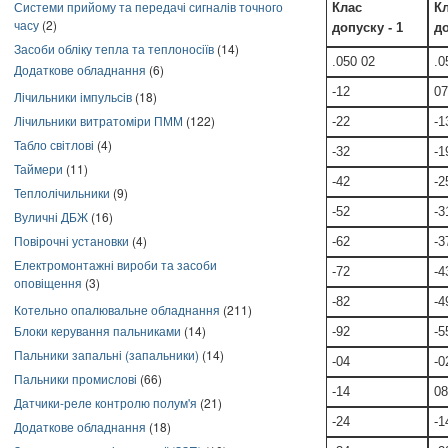
Системи прийому та передачі сигналів точного
Клас
К
часу
(2)
допуску - 1
до
Засоби обліку тепла та теплоносіїв
(14)
.050 02
.0
Додаткове обладнання
(6)
-12
07
Лічильники імпульсів
(18)
Лічильники витратоміри ПММ
(122)
-22
-1
Табло світлові
(4)
-32
-1
Таймери
(11)
-42
-2
Теплолічильники
(9)
-52
-3
Вуличні ДБЖ
(16)
Повірочні установки
(4)
-62
-3
Електромонтажні вироби та засоби
-72
-4
оповіщення
(3)
-82
-4
Котельно опалювальне обладнання
(211)
Блоки керування пальниками
(14)
-92
-5
Пальники запальні (запальники)
(14)
-04
-0
Пальники промислові
(66)
-14
08
Датчики-реле контролю полум'я
(21)
-24
-1
Додаткове обладнання
(18)