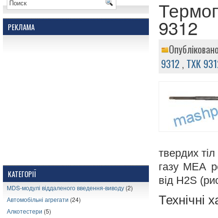
Термоп
9312
РЕКЛАМА
Опубліковано
9312
,
ТХК 931
твердих тіл 
газу МЕА р
КАТЕГОРІЇ
від H2S (рис
MDS-модулі віддаленого введення-виводу
(2)
Технічні 
Автомобільні агрегати
(24)
Алкотестери
(5)