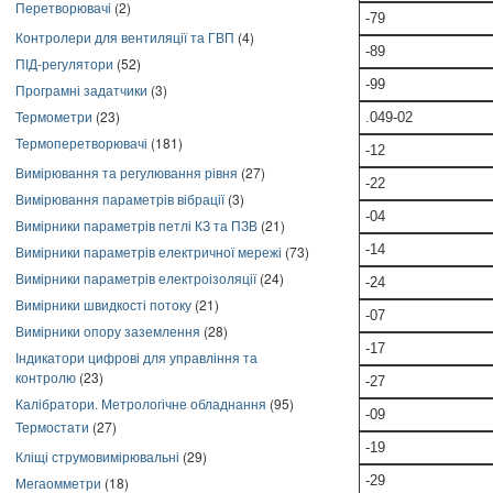
Перетворювачі
(2)
-79
Контролери для вентиляції та ГВП
(4)
-89
ПІД-регулятори
(52)
-99
Програмні задатчики
(3)
Термометри
(23)
.049-02
Термоперетворювачі
(181)
-12
Вимірювання та регулювання рівня
(27)
-22
Вимірювання параметрів вібрації
(3)
-04
Вимірники параметрів петлі КЗ та ПЗВ
(21)
-14
Вимірники параметрів електричної мережі
(73)
Вимірники параметрів електроізоляції
(24)
-24
Вимірники швидкості потоку
(21)
-07
Вимірники опору заземлення
(28)
-17
Індикатори цифрові для управління та
контролю
(23)
-27
Калібратори. Метрологічне обладнання
(95)
-09
Термостати
(27)
-19
Кліщі струмовимірювальні
(29)
-29
Мегаомметри
(18)