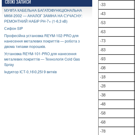
СВІЖІ ЗАПИСИ
-33
МУФТА КАБЕЛЬНА БАГАТОФУНКЦІОНАЛЬНА
-43
МКМ-2002 — АНАЛОГ ЗАМІНА НА СУЧАСНУ:
РЕМОНТНИЙ НАБІР РН-7+ (1-6,3 кВ)
-53
Сифон SIP
-63
Професійна установка REYM-102-PRO для
нанесення металевих покриттів — робота з
-73
двома типами порошків.
-83
Установка REYM-101-PRO для нанесення
металевих покриттів — Технологія Cold Gas
-93
Spray
-08
Індуктор ІСТ-0,16\0,25І 9 витків
-18
-28
-38
-48
-58
-68
-78