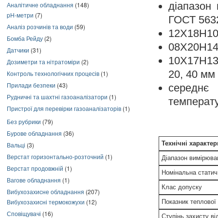
діапазон 
Аналітичне обладнання
(148)
pH-метри
(7)
ГОСТ 5632
Аналіз розчинів та води
(59)
12Х18H10T
Бомба Рейду
(2)
08Х20Н14С
Датчики
(31)
10Х17Н13М
Дозиметри та нітратоміри
(2)
20, 40 мм 
Контроль технологічних процесів
(1)
Прилади безпеки
(43)
середнє
Рудничні та шахтні газоаналізатори
(1)
температу
Пристрої для перевірки газоаналізаторів
(1)
Без рубрики
(79)
Бурове обладнання
(36)
Технічні характе
Вальці
(3)
Верстат горизонтально-розточний
(1)
Діапазон вимірюва
Верстат продовжній
(1)
Номінальна статич
Вагове обладнання
(1)
Клас допуску
Вибухозахисне обладнання
(207)
Вибухозахисні термокожухи
(12)
Показник теплової і
Сповіщувачі
(16)
Ступінь захисту ві