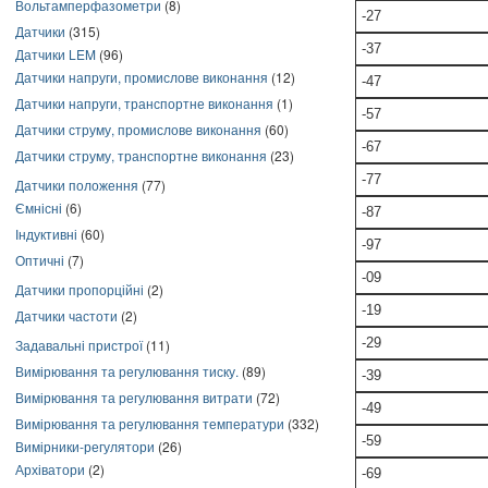
Вольтамперфазометри
(8)
-27
Датчики
(315)
-37
Датчики LEM
(96)
Датчики напруги, промислове виконання
(12)
-47
Датчики напруги, транспортне виконання
(1)
-57
Датчики струму, промислове виконання
(60)
-67
Датчики струму, транспортне виконання
(23)
-77
Датчики положення
(77)
Ємнісні
(6)
-87
Індуктивні
(60)
-97
Оптичні
(7)
-09
Датчики пропорційні
(2)
-19
Датчики частоти
(2)
-29
Задавальні пристрої
(11)
Вимірювання та регулювання тиску.
(89)
-39
Вимірювання та регулювання витрати
(72)
-49
Вимірювання та регулювання температури
(332)
-59
Вимірники-регулятори
(26)
Архіватори
(2)
-69