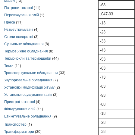
масел
(13)
-68
Патрони токарні
(11)
.047-03
Перекачування олій
(1)
Преса
(11)
-13
Резцеутримувачі
(4)
-23
Столи поворотні
(3)
-33
Сушильне обладнання
(8)
-43
Термозбіжне обладнання
(8)
Термочохли та термошафи
(44)
-53
Тиски
(11)
-63
Транспортувальне обладнання
(33)
-73
Укупорювальне обладнання
(7)
-83
Установки модифікації бітуму
(2)
Установки осушування газів
(2)
-93
Пристрої затискні
(4)
-08
Фільтрування олій
(11)
-18
Етикетувальне обладнання
(9)
-28
Транспортер
(1)
Трансформатори
(30)
-38