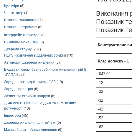
Кутоміри
(6)
Виконання 
Частотомір
(1)
Штангенглибиномір
(7)
Показник теп
Штангенінструмент
(8)
Показник теп
Інтерфейсні пристрої
(3)
Виконавчі механізми
(9)
Конструктивне в
Джерела струму
(207)
RLPS - живлення віддалених об'єктів
(10)
Клас допуску - 1
Автономні джерела живлення
(6)
Бюджетні блоки безперебійного живлення (ББП)
.047-02
«РАПАН»
(4)
Зарядно-розрядні пристрої ЗР
(10)
-12
Зарядні пристрої
(8)
-22
Захист від стрибків напруги
(8)
-32
ДБЖ 220 В, UPS 220 V, ДБЖ та UPS великої
потужності
(13)
-42
Інвертори
(45)
-52
Джерела живлення для зв'язку
(5)
-62
Малогабаритні блоки живлення
(6)