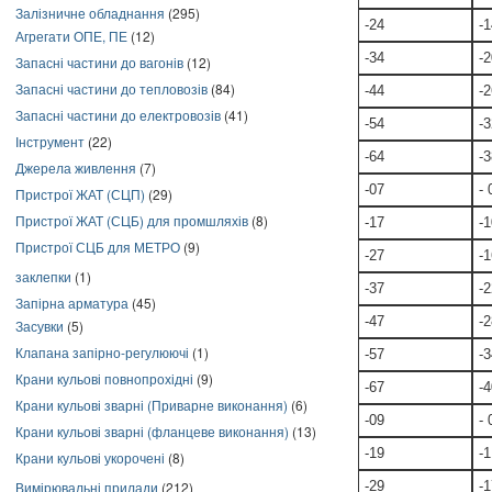
Залізничне обладнання
(295)
-24
-1
Агрегати ОПЕ, ПЕ
(12)
-34
-2
Запасні частини до вагонів
(12)
Запасні частини до тепловозів
(84)
-44
-2
Запасні частини до електровозів
(41)
-54
-3
Інструмент
(22)
-64
-3
Джерела живлення
(7)
-07
- 
Пристрої ЖАТ (СЦП)
(29)
Пристрої ЖАТ (СЦБ) для промшляхів
(8)
-17
-1
Пристрої СЦБ для МЕТРО
(9)
-27
-1
заклепки
(1)
-37
-2
Запірна арматура
(45)
-47
-2
Засувки
(5)
Клапана запірно-регулюючі
(1)
-57
-3
Крани кульові повнопрохідні
(9)
-67
-4
Крани кульові зварні (Приварне виконання)
(6)
-09
- 
Крани кульові зварні (фланцеве виконання)
(13)
-19
-1
Крани кульові укорочені
(8)
Вимірювальні прилади
(212)
-29
-1