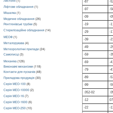
Листогін
(1)
-87
-5
Ліфтове обладнання
(1)
-97
-5
Мішалка
(1)
-09
-0
Медичне обладнання
(26)
Рентгенівські трубки
(5)
-19
-1
Стерилізаційне обладнання
(14)
-29
-1
МЕОФ
(1)
-39
-2
Металорукава
(4)
-49
-2
Метеорологічні прилади
(24)
Самописці
(3)
-59
-3
Механіка
(126)
-69
-4
Виконавчі механізми
(118)
-79
-4
Контакти для пускачів
(48)
-89
-5
Приладова продукція
(30)
Серія МЕО-100
(8)
-99
-5
Серія МЕО-10000
(2)
.052-02
.0
Серія МЕО-16
(7)
-12
07
Серія МЕО-1600
(6)
-22
-1
Серія МЕО-250
(10)