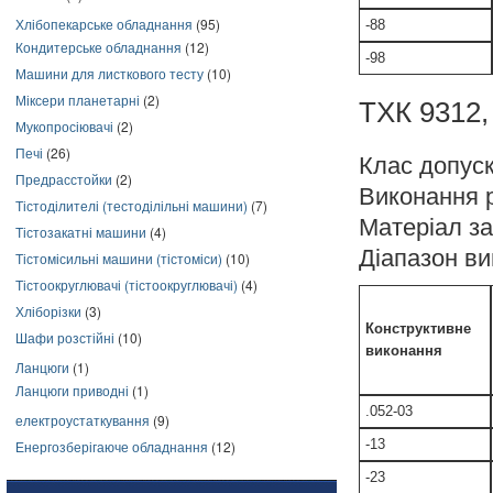
Хлібопекарське обладнання
(95)
-88
Кондитерське обладнання
(12)
-98
Машини для листкового тесту
(10)
Міксери планетарні
(2)
ТХК 9312, 
Мукопросіювачі
(2)
Печі
(26)
Клас допуск
Предрасстойки
(2)
Виконання 
Тістоділителі (тестоділільні машини)
(7)
Матеріал з
Тістозакатні машини
(4)
Діапазон в
Тістомісильні машини (тістоміси)
(10)
Тістоокруглювачі (тістоокруглювачі)
(4)
Хліборізки
(3)
Конструктивне
Шафи розстійні
(10)
виконання
Ланцюги
(1)
Ланцюги приводні
(1)
.052-03
електроустаткування
(9)
-13
Енергозберігаюче обладнання
(12)
-23