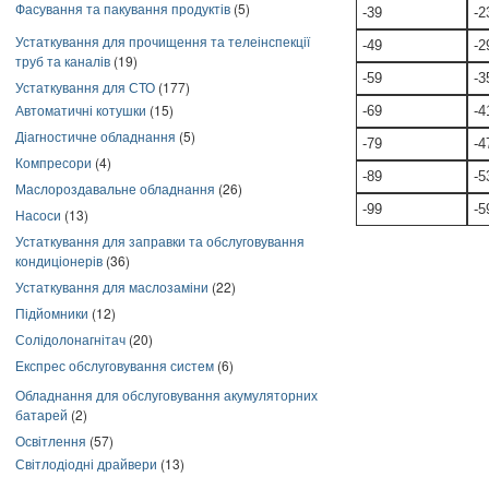
Фасування та пакування продуктів
(5)
-39
-2
Устаткування для прочищення та телеінспекції
-49
-2
труб та каналів
(19)
-59
-3
Устаткування для СТО
(177)
Автоматичні котушки
(15)
-69
-4
Діагностичне обладнання
(5)
-79
-4
Компресори
(4)
-89
-5
Маслороздавальне обладнання
(26)
-99
-5
Насоси
(13)
Устаткування для заправки та обслуговування
кондиціонерів
(36)
Устаткування для маслозаміни
(22)
Підйомники
(12)
Солідолонагнітач
(20)
Експрес обслуговування систем
(6)
Обладнання для обслуговування акумуляторних
батарей
(2)
Освітлення
(57)
Світлодіодні драйвери
(13)