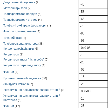
Додаткове обладнання
(2)
-48
Моторні приводи
(7)
-58
Трансформатор напруги
(6)
-68
Трансформатори струму
(4)
Трифазні сухі трансформатори
(1)
-78
Фільтри для енергетики
(4)
-88
Трубний стан
(1)
-98
Трубопровідна арматура
(38)
.049-03
Конденсатовідвідники
(6)
Регулятори
(9)
-13
Регулятори тиску "після себе"
(5)
-23
Регулятори перепаду тиску
(4)
-08
Фільтри
(3)
-18
Вуглекислотне обладнання
(50)
Знищувачі комарів
(7)
-28
Устаткування для автозаправних станцій
(9)
.050-03
Устаткування для автозаправних станцій-
-13
нафтобаз
(5)
Фільтри
(17)
-23