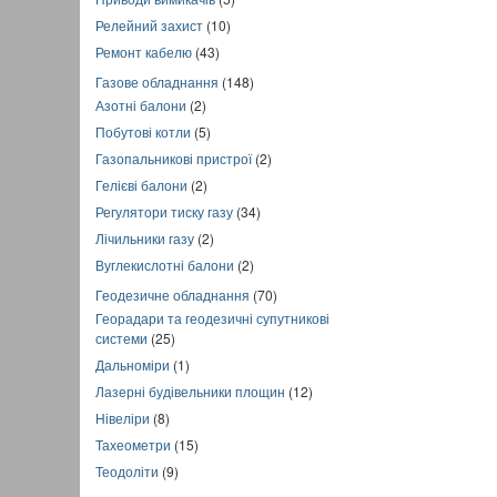
Релейний захист
(10)
Ремонт кабелю
(43)
Газове обладнання
(148)
Азотні балони
(2)
Побутові котли
(5)
Газопальникові пристрої
(2)
Гелієві балони
(2)
Регулятори тиску газу
(34)
Лічильники газу
(2)
Вуглекислотні балони
(2)
Геодезичне обладнання
(70)
Георадари та геодезичні супутникові
системи
(25)
Дальноміри
(1)
Лазерні будівельники площин
(12)
Нівеліри
(8)
Тахеометри
(15)
Теодоліти
(9)