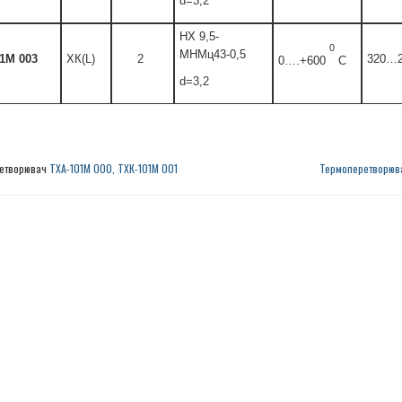
d=3,2
НХ 9,5-
0
МНМц43-0,5
1М 003
ХК(L)
2
320…2
0….+600
C
d=3,2
етворювач
ТХА-101М 000, ТХК-101М 001
Термоперетворюв