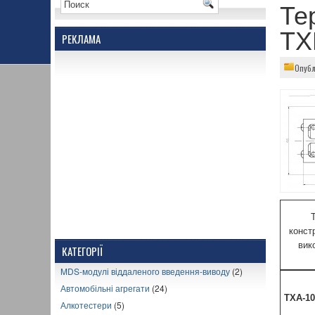
Те
ТХ
РЕКЛАМА
Опубл
конст
вик
КАТЕГОРІЇ
MDS-модулі віддаленого введення-виводу
(2)
Автомобільні агрегати
(24)
ТХА-1
Алкотестери
(5)