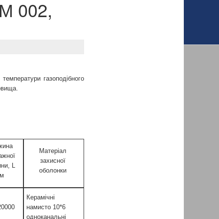
М 002,
 температури газоподібного
овища.
жина
Матеріал
ажної
захисної
ни, L
оболонки
м
Керамічні
0000
намисто 10*6
одноканальні