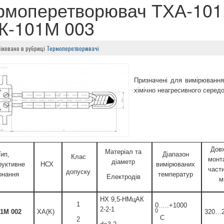
рмоперетворювач ТХА-101
К-101М 003
іковано в рубриці
Термоперетворювачі
Призначені для вимірювання
хімічно неагресивного серед
Дов
Матеріал та
Тип,
Діапазон
Клас
монт
діаметр
руктивне
НСХ
вимірюваних
части
допуску
онання
температур
Електродів
м
НХ 9,5-НМцАК
1
0…..+1000
2-2-1
0
01М
002
ХА(K)
320…2
C
2