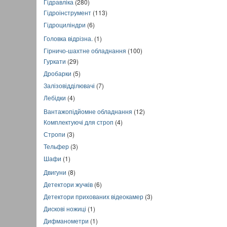
Гідравліка
(280)
Гідроінструмент
(113)
Гідроциліндри
(6)
Головка відрізна.
(1)
Гірничо-шахтне обладнання
(100)
Гуркати
(29)
Дробарки
(5)
Залізовідділювачі
(7)
Лебідки
(4)
Вантажопідйомне обладнання
(12)
Комплектуючі для строп
(4)
Стропи
(3)
Тельфер
(3)
Шафи
(1)
Двигуни
(8)
Детектори жучків
(6)
Детектори прихованих відеокамер
(3)
Дискові ножиці
(1)
Дифманометри
(1)