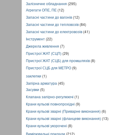
Залізничне обладнання
(295)
Агрегати ОПЕ, ПЕ
(12)
Запасні частини до вагонів
(12)
Запасні частини до тепловозів
(84)
Запасні частини до електровозів
(41)
Інструмент
(22)
Джерела живлення
(7)
Пристрої ЖАТ (СЦП)
(29)
Пристрої ЖАТ (СЦБ) для промшляхів
(8)
Пристрої СЦБ для МЕТРО
(9)
заклепки
(1)
Запірна арматура
(45)
Засувки
(5)
Клапана запірно-регулюючі
(1)
Крани кульові повнопрохідні
(9)
Крани кульові зварні (Приварне виконання)
(6)
Крани кульові зварні (фланцеве виконання)
(13)
Крани кульові укорочені
(8)
Вимірювальні прилади
(212)