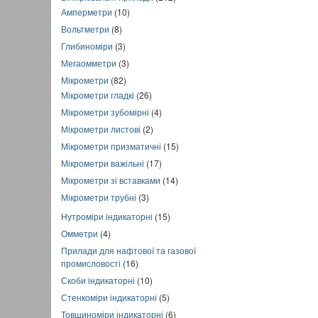
Амперметри
(10)
Вольтметри
(8)
Глибиноміри
(3)
Мегаомметри
(3)
Мікрометри
(82)
Мікрометри гладкі
(26)
Мікрометри зубомірні
(4)
Мікрометри листові
(2)
Мікрометри призматичні
(15)
Мікрометри важільні
(17)
Мікрометри зі вставками
(14)
Мікрометри трубні
(3)
Нутроміри індикаторні
(15)
Омметри
(4)
Прилади для нафтової та газової
промисловості
(16)
Скоби індикаторні
(10)
Стенкоміри індикаторні
(5)
Товщиноміри індикаторні
(6)