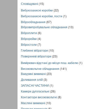
Сповіщувачі
(15)
Вибухозахисні коробки
(22)
Вибухозахисні коробки, пости
(1)
Віброобладнання
(67)
Вібровипробувальне обладнання
(13)
Віброплити
(6)
Віброрейки
(4)
Вібростоли
(7)
Глибинні вібратори
(10)
Поверхневі вібратори
(23)
Вимірювач відстані до місця пош. кабелю
(1)
Високовольтне обладнання
(141)
Вакуумні вимикачі
(23)
Доливання олій
(3)
ЗАПАСНІ ЧАСТИНИ
(1)
Камери дугогасильні
(26)
Контактори високовольтні
(8)
Масляні вимикачі
(10)
Приводи вимикачів
(5)