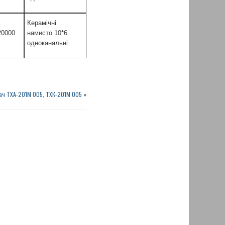
Керамічні
0000
намисто 10*6
одноканальні
ач ТХА-201М 005, ТХК-201М 005
»