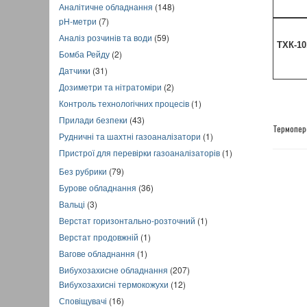
Аналітичне обладнання
(148)
pH-метри
(7)
Аналіз розчинів та води
(59)
ТХК-10
Бомба Рейду
(2)
Датчики
(31)
Дозиметри та нітратоміри
(2)
Контроль технологічних процесів
(1)
Прилади безпеки
(43)
Термопер
Рудничні та шахтні газоаналізатори
(1)
Пристрої для перевірки газоаналізаторів
(1)
Без рубрики
(79)
Бурове обладнання
(36)
Вальці
(3)
Верстат горизонтально-розточний
(1)
Верстат продовжній
(1)
Вагове обладнання
(1)
Вибухозахисне обладнання
(207)
Вибухозахисні термокожухи
(12)
Сповіщувачі
(16)