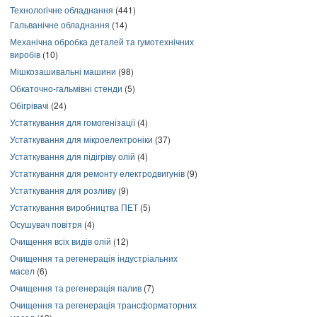
Технологічне обладнання
(441)
Гальванічне обладнання
(14)
Механічна обробка деталей та гумотехнічних
виробів
(10)
Мішкозашивальні машини
(98)
Обкаточно-гальмівні стенди
(5)
Обігрівачі
(24)
Устаткування для гомогенізації
(4)
Устаткування для мікроелектроніки
(37)
Устаткування для підігріву олій
(4)
Устаткування для ремонту електродвигунів
(9)
Устаткування для розливу
(9)
Устаткування виробництва ПЕТ
(5)
Осушувач повітря
(4)
Очищення всіх видів олій
(12)
Очищення та регенерація індустріальних
масел
(6)
Очищення та регенерація палив
(7)
Очищення та регенерація трансформаторних