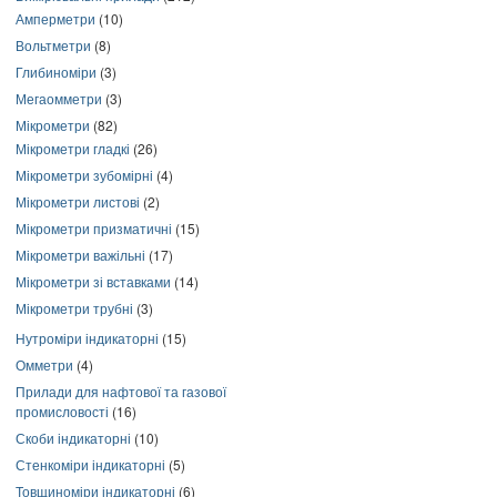
Амперметри
(10)
Вольтметри
(8)
Глибиноміри
(3)
Мегаомметри
(3)
Мікрометри
(82)
Мікрометри гладкі
(26)
Мікрометри зубомірні
(4)
Мікрометри листові
(2)
Мікрометри призматичні
(15)
Мікрометри важільні
(17)
Мікрометри зі вставками
(14)
Мікрометри трубні
(3)
Нутроміри індикаторні
(15)
Омметри
(4)
Прилади для нафтової та газової
промисловості
(16)
Скоби індикаторні
(10)
Стенкоміри індикаторні
(5)
Товщиноміри індикаторні
(6)