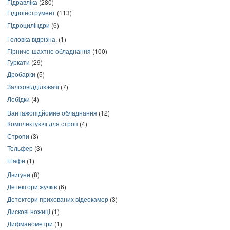
Гідравліка
(280)
Гідроінструмент
(113)
Гідроциліндри
(6)
Головка відрізна.
(1)
Гірничо-шахтне обладнання
(100)
Гуркати
(29)
Дробарки
(5)
Залізовідділювачі
(7)
Лебідки
(4)
Вантажопідйомне обладнання
(12)
Комплектуючі для строп
(4)
Стропи
(3)
Тельфер
(3)
Шафи
(1)
Двигуни
(8)
Детектори жучків
(6)
Детектори прихованих відеокамер
(3)
Дискові ножиці
(1)
Дифманометри
(1)