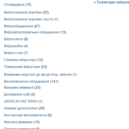
«
Тістомісарка лаборато
Сповіщувачі
(15)
Вибухозахисні коробки
(22)
Вибухозахисні коробки, пости
(1)
Віброобладнання
(67)
Вібровипробувальне обладнання
(13)
Віброплити
(6)
Віброрейки
(4)
Вібростоли
(7)
Глибинні вібратори
(10)
Поверхневі вібратори
(23)
Вимірювач відстані до місця пош. кабелю
(1)
Високовольтне обладнання
(141)
Вакуумні вимикачі
(23)
Доливання олій
(3)
ЗАПАСНІ ЧАСТИНИ
(1)
Камери дугогасильні
(26)
Контактори високовольтні
(8)
Масляні вимикачі
(10)
Приводи вимикачів
(5)