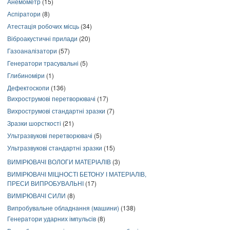
Анемометр
(15)
Аспіратори
(8)
Атестація робочих місць
(34)
Віброакустичні прилади
(20)
Газоаналізатори
(57)
Генератори трасувальні
(5)
Глибиноміри
(1)
Дефектоскопи
(136)
Вихрострумові перетворювачі
(17)
Вихрострумові стандартні зразки
(7)
Зразки шорсткості
(21)
Ультразвукові перетворювачі
(5)
Ультразвукові стандартні зразки
(15)
ВИМІРЮВАЧІ ВОЛОГИ МАТЕРІАЛІВ
(3)
ВИМІРЮВАЧІ МІЦНОСТІ БЕТОНУ І МАТЕРІАЛІВ,
ПРЕСИ ВИПРОБУВАЛЬНІ
(17)
ВИМІРЮВАЧІ СИЛИ
(8)
Випробувальне обладнання (машини)
(138)
Генератори ударних імпульсів
(8)