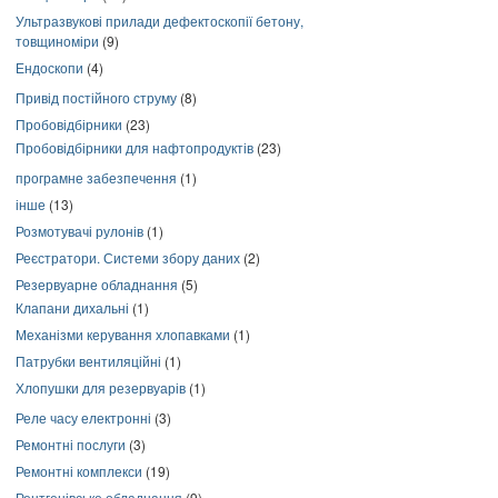
Ультразвукові прилади дефектоскопії бетону,
товщиноміри
(9)
Ендоскопи
(4)
Привід постійного струму
(8)
Пробовідбірники
(23)
Пробовідбірники для нафтопродуктів
(23)
програмне забезпечення
(1)
інше
(13)
Розмотувачі рулонів
(1)
Реєстратори. Системи збору даних
(2)
Резервуарне обладнання
(5)
Клапани дихальні
(1)
Механізми керування хлопавками
(1)
Патрубки вентиляційні
(1)
Хлопушки для резервуарів
(1)
Реле часу електронні
(3)
Ремонтні послуги
(3)
Ремонтні комплекси
(19)
Рентгенівське обладнання
(9)