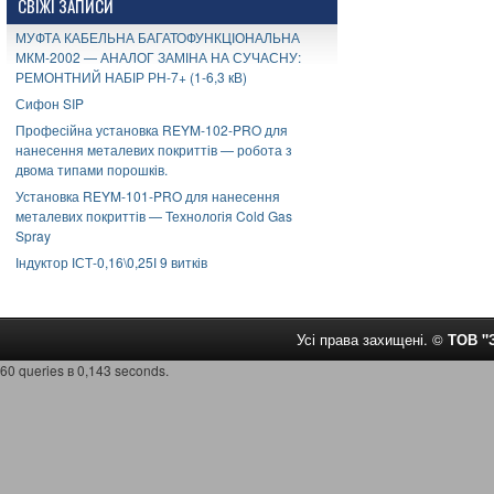
СВІЖІ ЗАПИСИ
МУФТА КАБЕЛЬНА БАГАТОФУНКЦІОНАЛЬНА
МКМ-2002 — АНАЛОГ ЗАМІНА НА СУЧАСНУ:
РЕМОНТНИЙ НАБІР РН-7+ (1-6,3 кВ)
Сифон SIP
Професійна установка REYM-102-PRO для
нанесення металевих покриттів — робота з
двома типами порошків.
Установка REYM-101-PRO для нанесення
металевих покриттів — Технологія Cold Gas
Spray
Індуктор ІСТ-0,16\0,25І 9 витків
Усі права захищені. ©
ТОВ 
60 queries в 0,143 seconds.