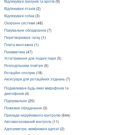
Відлякувачі гризунів та кротів
(9)
Відлякувачі птахів
(2)
Відлякувачі собак
(3)
Охоронні системи
(48)
Пакувальне обладнання
(7)
Перетворювачі тиску
(1)
Плита монтажна
(1)
Пневматика
(47)
Устаткування для подачі пари
(5)
Розподільники повітря
(6)
Ротаційні сполуки
(18)
Аксесуари для ротаційних з'єднань
(7)
Подавлювачі будь-яких мікрофонів та
диктофонів
(4)
Підігрівальне
(20)
Пожежне обладнання
(3)
Прилади неруйнівного контролю
(644)
Автоматизований контроль
(11)
Адгезиметри, вимірювачі адгезії
(2)