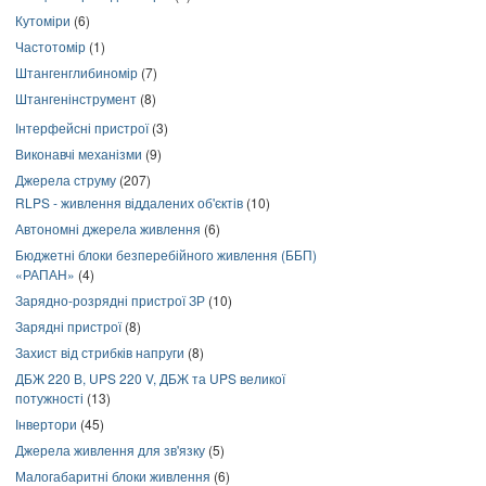
Кутоміри
(6)
Частотомір
(1)
Штангенглибиномір
(7)
Штангенінструмент
(8)
Інтерфейсні пристрої
(3)
Виконавчі механізми
(9)
Джерела струму
(207)
RLPS - живлення віддалених об'єктів
(10)
Автономні джерела живлення
(6)
Бюджетні блоки безперебійного живлення (ББП)
«РАПАН»
(4)
Зарядно-розрядні пристрої ЗР
(10)
Зарядні пристрої
(8)
Захист від стрибків напруги
(8)
ДБЖ 220 В, UPS 220 V, ДБЖ та UPS великої
потужності
(13)
Інвертори
(45)
Джерела живлення для зв'язку
(5)
Малогабаритні блоки живлення
(6)