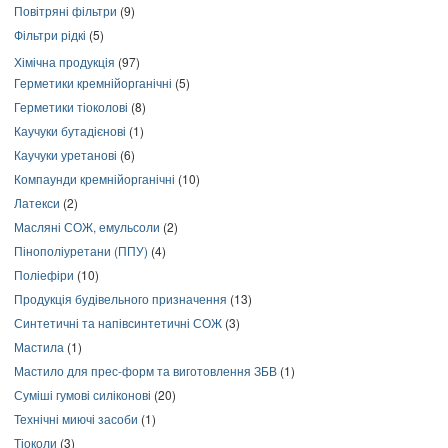
Повітряні фільтри
(9)
Фільтри рідкі
(5)
Хімічна продукція
(97)
Герметики кремнійорганічні
(5)
Герметики тіоколові
(8)
Каучуки бутадієнові
(1)
Каучуки уретанові
(6)
Компаунди кремнійорганічні
(10)
Латекси
(2)
Масляні СОЖ, емульсоли
(2)
Пінополіуретани (ППУ)
(4)
Поліефіри
(10)
Продукція будівельного призначення
(13)
Синтетичні та напівсинтетичні СОЖ
(3)
Мастила
(1)
Мастило для прес-форм та виготовлення ЗБВ
(1)
Суміші гумові силіконові
(20)
Технічні миючі засоби
(1)
Тіоколи
(3)