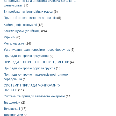
Випробування та діагностика силових кабелів та
діелектриків
(31)
Випробування ізоляційних масел
(6)
Пристрої провантаження автоматів
(5)
Кабеледефектошукачі
(12)
Кабелешукачі (приймачі)
(26)
Мірники
(6)
Металошукачі
(24)
Устаткування для перевірки насос-форсунок
(5)
Прилади контролю армування
(9)
ПРИЛАДИ КОНТРОЛЮ БЕТОНУ І ЦЕМЕНТІВ
(4)
Прилади контролю доріг та ґрунтів
(10)
Прилади контролю параметрів повітряного
середовища
(13)
СИСТЕМИ І ПРИЛАДИ МОНІТОРИНГУ
ОБ'ЄКТІВ
(11)
Системи та прилади теплового контролю
(14)
Твердоміри
(2)
Течешукачі
(17)
Товщиноміри
(23)