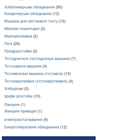
Хлібопекарське обладнання
(95)
Кондитерське обладнання
(12)
Машини для листкового тесту
(10)
Міксери планетарні
(2)
Мукопросіювачі
(2)
Печі
(26)
Предрасстойки
(2)
Тістоділителі (тестоділільні машини)
(7)
Тістозакатні машини
(4)
Тістомісильні машини (тістоміси)
(10)
Тістоокруглювачі (тістоокруглювачі)
(4)
Хліборізки
(3)
Шафи розстійні
(10)
Ланцюги
(1)
Ланцюги приводні
(1)
електроустаткування
(9)
Енергозберігаюче обладнання
(12)