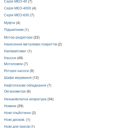
Серія МЕО-40
(7)
Серія МЕО-4000
(4)
Серія МЕО-630
(7)
Муфти
(4)
Підшипники
(1)
Мотор-редуктори
(22)
Нанесення металевих покриттів
(2)
Напівавтомат
(1)
Насоси
(49)
Мотопомпи
(7)
Роторні насоси
(9)
Шафи керування
(12)
Нафтогазове обладнання
(7)
Октанометри
(6)
Низьковольтна апаратура
(34)
Новини
(29)
Ножі гільйотинні
(2)
Ножі дискові.
(1)
Ножі для пресів
(1)