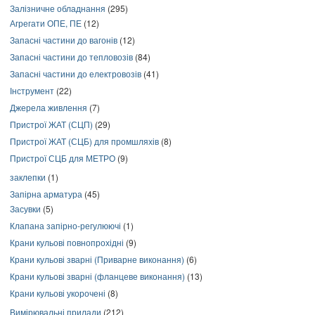
Залізничне обладнання
(295)
Агрегати ОПЕ, ПЕ
(12)
Запасні частини до вагонів
(12)
Запасні частини до тепловозів
(84)
Запасні частини до електровозів
(41)
Інструмент
(22)
Джерела живлення
(7)
Пристрої ЖАТ (СЦП)
(29)
Пристрої ЖАТ (СЦБ) для промшляхів
(8)
Пристрої СЦБ для МЕТРО
(9)
заклепки
(1)
Запірна арматура
(45)
Засувки
(5)
Клапана запірно-регулюючі
(1)
Крани кульові повнопрохідні
(9)
Крани кульові зварні (Приварне виконання)
(6)
Крани кульові зварні (фланцеве виконання)
(13)
Крани кульові укорочені
(8)
Вимірювальні прилади
(212)