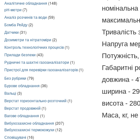
Аналітичне обладнання
(148)
номінальна 
pH-метри
(7)
Аналіз розчинів та води
(59)
максимальна
Бомба Рейду
(2)
Тривалість з
Датчики
(31)
Дозиметри та нітратоміри
(2)
Напруга ме
Контроль технологічних процесів
(1)
Прилади безпеки
(43)
Потужність, 
Рудничні та шахтні газоаналізатори
(1)
Габаритні р
Пристрої для перевірки газоаналізаторів
(1)
Без рубрики
(79)
довжина - 4
Бурове обладнання
(36)
ширина - 29
Вальці
(3)
Верстат горизонтально-розточний
(1)
висота - 28
Верстат продовжній
(1)
Маса, кг, не
Вагове обладнання
(1)
Вибухозахисне обладнання
(207)
Вибухозахисні термокожухи
(12)
Сповіщувачі
(16)