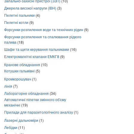
Запально-захисні пристрої (ЗЗП)
(10)
Джерела високої напруги (ІВН)
(3)
Пелетні пальники
(4)
Пелетні котли
(9)
Форсунки розпилення води та технічних рідин
(9)
Форсунки розпилення та спалювання рідкого
палива
(18)
Шафи та щити керування пальниками
(16)
Електромагнітні клапани ЕМКГ8
(9)
Кранове обладнання
(10)
Котушки гальмівні
(5)
Кромкорошувач
(1)
лінія
(7)
Лабораторне обладнання
(34)
Автоматичні піпетки змінного об'єму
механічні
(19)
Прилади для паразитологічного аналізу
(1)
Лазерні дальноміри
(1)
Лебідки
(11)