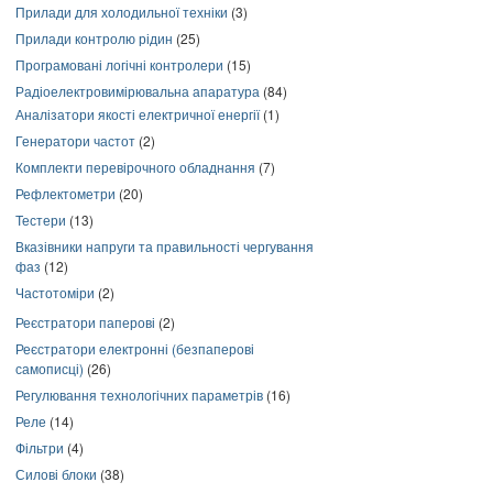
Прилади для холодильної техніки
(3)
Прилади контролю рідин
(25)
Програмовані логічні контролери
(15)
Радіоелектровимірювальна апаратура
(84)
Аналізатори якості електричної енергії
(1)
Генератори частот
(2)
Комплекти перевірочного обладнання
(7)
Рефлектометри
(20)
Тестери
(13)
Вказівники напруги та правильності чергування
фаз
(12)
Частотоміри
(2)
Реєстратори паперові
(2)
Реєстратори електронні (безпаперові
самописці)
(26)
Регулювання технологічних параметрів
(16)
Реле
(14)
Фільтри
(4)
Силові блоки
(38)