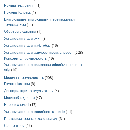
Ножиці гільйотинні
(1)
Ножова Головка
(1)
Вимірювальні вимірювальні перетворювачі
температури
(11)
Обертові з'єднання
(1)
Устаткування для ЖКГ
(3)
Устаткування для нафтобаз
(16)
Устаткування для харчової промисловості
(228)
Консервна промисловість
(19)
Устаткування для первинної обробки плодів та
ягід
(10)
Молочна промисловість
(208)
Гомогенізатори
(8)
Диспергатори та емульгатори
(4)
Маслообладнання
(47)
Насоси харчові
(47)
Устаткування для виробництва сирів
(11)
Пастеризатори та охолоджувачі
(31)
Сепаратори
(13)