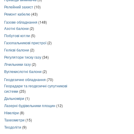
Релейний захист
(10)
Ремонт кабелю
(43)
Газове обладнання
(148)
Азотні балони
(2)
Побутові котли
(5)
Газопальникові пристрої
(2)
Гелієві балони
(2)
Регулятори тиску газу
(34)
Лічильники газу
(2)
Вуглекислотні балони
(2)
Геодезичне обладнання
(70)
Георадари та геодезичні супутникові
системи
(25)
Дальноміри
(1)
Лазерні будівельники площин
(12)
Нівеліри
(8)
Тахеометри
(15)
Теодоліти
(9)