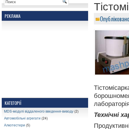
Тістом
РЕКЛАМА
Опублікован
Тістоміс
борошномел
КАТЕГОРІЇ
лабораторія
MDS-модулі віддаленого введення-виводу
(2)
Технічні х
Автомобільні агрегати
(24)
Продуктивні
Алкотестери
(5)