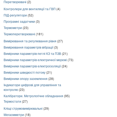
Перетворювачі
(2)
Контролери для вентиляції та ГВП
(4)
ПІД-регулятори
(52)
Програмні задатчики
(3)
Термометри
(23)
Термоперетворювачі
(181)
Вимірювання та регулювання рівня
(27)
Вимірювання параметрів вібрації
(3)
Вимірники параметрів петлі КЗ та ПЗВ
(21)
Вимірники параметрів електричної мережі
(73)
Вимірники параметрів електроізоляції
(24)
Вимірники швидкості потоку
(21)
Вимірники опору заземлення
(28)
Індикатори цифрові для управління та
контролю
(23)
Калібратори. Метрологічне обладнання
(95)
Термостати
(27)
Кліщі струмовимірювальні
(29)
Мегаомметри
(18)