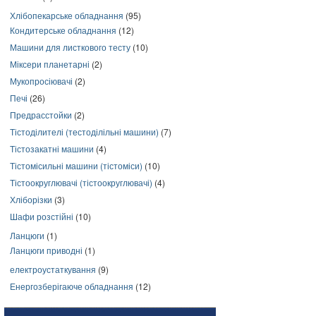
Хлібопекарське обладнання
(95)
Кондитерське обладнання
(12)
Машини для листкового тесту
(10)
Міксери планетарні
(2)
Мукопросіювачі
(2)
Печі
(26)
Предрасстойки
(2)
Тістоділителі (тестоділільні машини)
(7)
Тістозакатні машини
(4)
Тістомісильні машини (тістоміси)
(10)
Тістоокруглювачі (тістоокруглювачі)
(4)
Хліборізки
(3)
Шафи розстійні
(10)
Ланцюги
(1)
Ланцюги приводні
(1)
електроустаткування
(9)
Енергозберігаюче обладнання
(12)