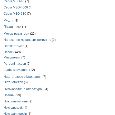
Серія МЕО-40
(7)
Серія МЕО-4000
(4)
Серія МЕО-630
(7)
Муфти
(4)
Підшипники
(1)
Мотор-редуктори
(22)
Нанесення металевих покриттів
(2)
Напівавтомат
(1)
Насоси
(49)
Мотопомпи
(7)
Роторні насоси
(9)
Шафи керування
(12)
Нафтогазове обладнання
(7)
Октанометри
(6)
Низьковольтна апаратура
(34)
Новини
(29)
Ножі гільйотинні
(2)
Ножі дискові.
(1)
Ножі для пресів
(1)