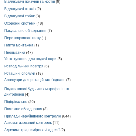
Відлякувачі гризунів та кротів
(9)
Відлякувачі птахів
(2)
Відлякувачі собак
(3)
Охоронні системи
(48)
Пакувальне обладнання
(7)
Перетворювачі тиску
(1)
Плита монтажна
(1)
Пневматика
(47)
Устаткування для подачі пари
(5)
Розподільники повітря
(6)
Ротаційні сполуки
(18)
Аксесуари для ротаційних з'єднань
(7)
Подавлювачі будь-яких мікрофонів та
диктофонів
(4)
Підігрівальне
(20)
Пожежне обладнання
(3)
Прилади неруйнівного контролю
(644)
Автоматизований контроль
(11)
Адгезиметри, вимірювачі адгезії
(2)