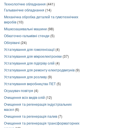
Технологічне обладнання
(441)
Гальванічне обладнання
(14)
Механічна обробка деталей та гумотехнічних
виробів
(10)
Мішкозашивальні машини
(98)
Обкаточно-гальмівні стенди
(5)
Обігрівачі
(24)
Устаткування для гомогенізації
(4)
Устаткування для мікроелектроніки
(37)
Устаткування для підігріву олій
(4)
Устаткування для ремонту електродвигунів
(9)
Устаткування для розливу
(9)
Устаткування виробництва ПЕТ
(5)
Осушувач повітря
(4)
Очищення всіх видів олій
(12)
Очищення та регенерація індустріальних
масел
(6)
Очищення та регенерація палив
(7)
Очищення та регенерація трансформаторних