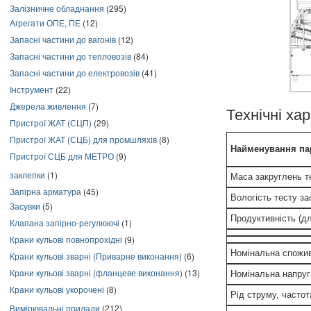
Залізничне обладнання
(295)
Агрегати ОПЕ, ПЕ
(12)
Запасні частини до вагонів
(12)
Запасні частини до тепловозів
(84)
Запасні частини до електровозів
(41)
Інструмент
(22)
Джерела живлення
(7)
Технічні ха
Пристрої ЖАТ (СЦП)
(29)
Пристрої ЖАТ (СЦБ) для промшляхів
(8)
Найменування па
Пристрої СЦБ для МЕТРО
(9)
заклепки
(1)
Маса закруглень те
Запірна арматура
(45)
Вологість тесту з
Засувки
(5)
Продуктивність (дл
Клапана запірно-регулюючі
(1)
Крани кульові повнопрохідні
(9)
Номінальна спожив
Крани кульові зварні (Приварне виконання)
(6)
Крани кульові зварні (фланцеве виконання)
(13)
Номінальна напруг
Крани кульові укорочені
(8)
Рід струму, часто
Вимірювальні прилади
(212)