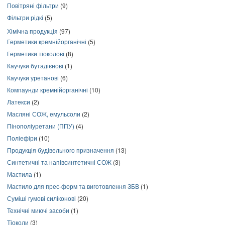
Повітряні фільтри
(9)
Фільтри рідкі
(5)
Хімічна продукція
(97)
Герметики кремнійорганічні
(5)
Герметики тіоколові
(8)
Каучуки бутадієнові
(1)
Каучуки уретанові
(6)
Компаунди кремнійорганічні
(10)
Латекси
(2)
Масляні СОЖ, емульсоли
(2)
Пінополіуретани (ППУ)
(4)
Поліефіри
(10)
Продукція будівельного призначення
(13)
Синтетичні та напівсинтетичні СОЖ
(3)
Мастила
(1)
Мастило для прес-форм та виготовлення ЗБВ
(1)
Суміші гумові силіконові
(20)
Технічні миючі засоби
(1)
Тіоколи
(3)