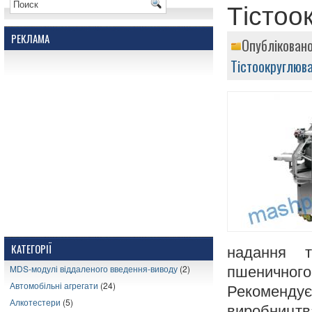
Тістоо
РЕКЛАМА
Опубліковано
Тістоокруглюв
КАТЕГОРІЇ
надання т
MDS-модулі віддаленого введення-виводу
(2)
пшеничног
Автомобільні агрегати
(24)
Рекоменду
Алкотестери
(5)
виробницт