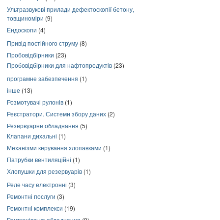
Ультразвукові прилади дефектоскопії бетону,
товщиноміри
(9)
Ендоскопи
(4)
Привід постійного струму
(8)
Пробовідбірники
(23)
Пробовідбірники для нафтопродуктів
(23)
програмне забезпечення
(1)
інше
(13)
Розмотувачі рулонів
(1)
Реєстратори. Системи збору даних
(2)
Резервуарне обладнання
(5)
Клапани дихальні
(1)
Механізми керування хлопавками
(1)
Патрубки вентиляційні
(1)
Хлопушки для резервуарів
(1)
Реле часу електронні
(3)
Ремонтні послуги
(3)
Ремонтні комплекси
(19)
Рентгенівське обладнання
(9)