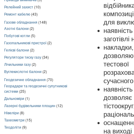
відбійник
Релейний захист
(10)
композиц
Ремонт кабелю
(43)
для виклю
Газове обладнання
(148)
Азотні балони
(2)
наявніст
Побутові котли
(5)
заготівлі 
Газопальникові пристрої
(2)
накладк
Гелієві балони
(2)
дозволяю
Регулятори тиску газу
(34)
тестової
Лічильники газу
(2)
Вуглекислотні балони
(2)
розрахов
Геодезичне обладнання
(70)
сучасного
Георадари та геодезичні супутникові
наявніст
системи
(25)
дозволя
Дальноміри
(1)
тістоокр
Лазерні будівельники площин
(12)
Нівеліри
(8)
раціональ
Тахеометри
(15)
оснащення
Теодоліти
(9)
на виході