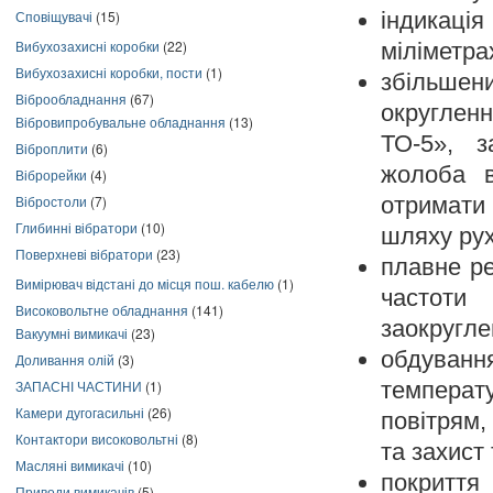
Сповіщувачі
(15)
індикаці
Вибухозахисні коробки
(22)
міліметра
Вибухозахисні коробки, пости
(1)
збільшен
Віброобладнання
(67)
округлен
Вібровипробувальне обладнання
(13)
ТО-5», з
Віброплити
(6)
жолоба в
Віброрейки
(4)
Вібростоли
(7)
отримати
Глибинні вібратори
(10)
шляху рух
Поверхневі вібратори
(23)
плавне ре
Вимірювач відстані до місця пош. кабелю
(1)
частоти 
Високовольтне обладнання
(141)
заокруглен
Вакуумні вимикачі
(23)
обдування
Доливання олій
(3)
ЗАПАСНІ ЧАСТИНИ
(1)
темпера
Камери дугогасильні
(26)
повітрям
Контактори високовольтні
(8)
та захист
Масляні вимикачі
(10)
покриття
Приводи вимикачів
(5)