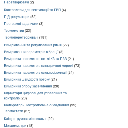
Перетворювачі
(2)
Контролери для вентиляції та ГВП
(4)
ПІД-регулятори
(52)
Програмні задатчики
(3)
Термометри
(23)
Термоперетворювачі
(181)
Вимірювання та регулювання рівня
(27)
Вимірювання параметрів вібрації
(3)
Вимірники параметрів петлі КЗ та ПЗВ
(21)
Вимірники параметрів електричної мережі
(73)
Вимірники параметрів електроізоляції
(24)
Вимірники швидкості потоку
(21)
Вимірники опору заземлення
(28)
Індикатори цифрові для управління та
контролю
(23)
Калібратори. Метрологічне обладнання
(95)
Термостати
(27)
Кліщі струмовимірювальні
(29)
Мегаомметри
(18)