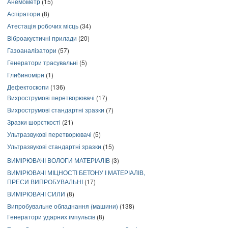
Анемометр
(15)
Аспіратори
(8)
Атестація робочих місць
(34)
Віброакустичні прилади
(20)
Газоаналізатори
(57)
Генератори трасувальні
(5)
Глибиноміри
(1)
Дефектоскопи
(136)
Вихрострумові перетворювачі
(17)
Вихрострумові стандартні зразки
(7)
Зразки шорсткості
(21)
Ультразвукові перетворювачі
(5)
Ультразвукові стандартні зразки
(15)
ВИМІРЮВАЧІ ВОЛОГИ МАТЕРІАЛІВ
(3)
ВИМІРЮВАЧІ МІЦНОСТІ БЕТОНУ І МАТЕРІАЛІВ,
ПРЕСИ ВИПРОБУВАЛЬНІ
(17)
ВИМІРЮВАЧІ СИЛИ
(8)
Випробувальне обладнання (машини)
(138)
Генератори ударних імпульсів
(8)