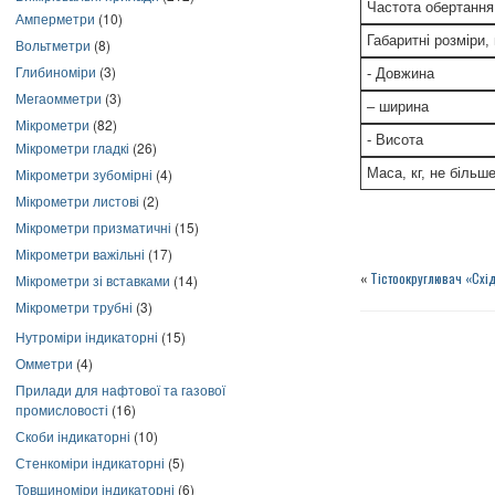
Частота обертання
Амперметри
(10)
Габаритні розміри,
Вольтметри
(8)
Глибиноміри
(3)
- Довжина
Мегаомметри
(3)
– ширина
Мікрометри
(82)
- Висота
Мікрометри гладкі
(26)
Мікрометри зубомірні
(4)
Маса, кг, не більш
Мікрометри листові
(2)
Мікрометри призматичні
(15)
Мікрометри важільні
(17)
«
Тістоокруглювач «Схі
Мікрометри зі вставками
(14)
Мікрометри трубні
(3)
Нутроміри індикаторні
(15)
Омметри
(4)
Прилади для нафтової та газової
промисловості
(16)
Скоби індикаторні
(10)
Стенкоміри індикаторні
(5)
Товщиноміри індикаторні
(6)