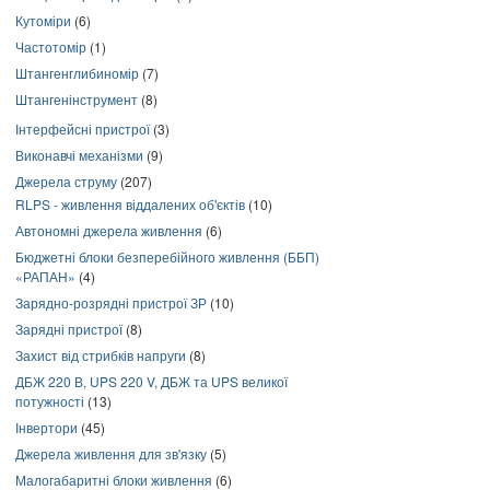
Кутоміри
(6)
Частотомір
(1)
Штангенглибиномір
(7)
Штангенінструмент
(8)
Інтерфейсні пристрої
(3)
Виконавчі механізми
(9)
Джерела струму
(207)
RLPS - живлення віддалених об'єктів
(10)
Автономні джерела живлення
(6)
Бюджетні блоки безперебійного живлення (ББП)
«РАПАН»
(4)
Зарядно-розрядні пристрої ЗР
(10)
Зарядні пристрої
(8)
Захист від стрибків напруги
(8)
ДБЖ 220 В, UPS 220 V, ДБЖ та UPS великої
потужності
(13)
Інвертори
(45)
Джерела живлення для зв'язку
(5)
Малогабаритні блоки живлення
(6)