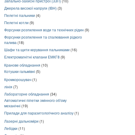
Запально-захисні пристрої (ЗЗП)
(10)
Джерела високої напруги (ІВН)
(3)
Пелетні пальники
(4)
Пелетні котли
(9)
Форсунки розпилення води та технічних рідин
(9)
Форсунки розпилення та спалювання рідкого
палива
(18)
Шафи та щити керування пальниками
(16)
Електромагнітні клапани ЕМКГ8
(9)
Кранове обладнання
(10)
Котушки гальмівні
(5)
Кромкорошувач
(1)
лінія
(7)
Лабораторне обладнання
(34)
Автоматичні піпетки змінного об'єму
механічні
(19)
Прилади для паразитологічного аналізу
(1)
Лазерні дальноміри
(1)
Лебідки
(11)