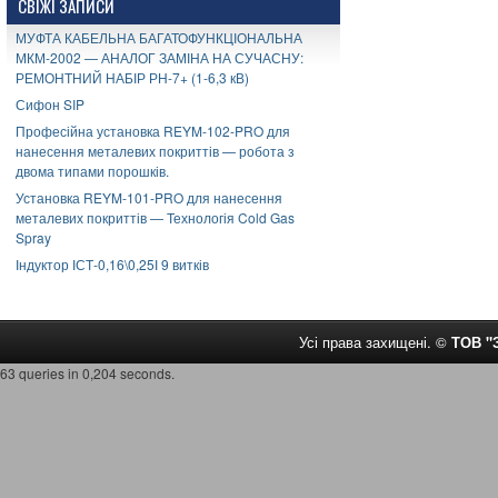
СВІЖІ ЗАПИСИ
МУФТА КАБЕЛЬНА БАГАТОФУНКЦІОНАЛЬНА
МКМ-2002 — АНАЛОГ ЗАМІНА НА СУЧАСНУ:
РЕМОНТНИЙ НАБІР РН-7+ (1-6,3 кВ)
Сифон SIP
Професійна установка REYM-102-PRO для
нанесення металевих покриттів — робота з
двома типами порошків.
Установка REYM-101-PRO для нанесення
металевих покриттів — Технологія Cold Gas
Spray
Індуктор ІСТ-0,16\0,25І 9 витків
Усі права захищені. ©
ТОВ 
63 queries in 0,204 seconds.