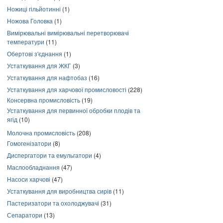
Ножиці гільйотинні
(1)
Ножова Головка
(1)
Вимірювальні вимірювальні перетворювачі
температури
(11)
Обертові з'єднання
(1)
Устаткування для ЖКГ
(3)
Устаткування для нафтобаз
(16)
Устаткування для харчової промисловості
(228)
Консервна промисловість
(19)
Устаткування для первинної обробки плодів та
ягід
(10)
Молочна промисловість
(208)
Гомогенізатори
(8)
Диспергатори та емульгатори
(4)
Маслообладнання
(47)
Насоси харчові
(47)
Устаткування для виробництва сирів
(11)
Пастеризатори та охолоджувачі
(31)
Сепаратори
(13)