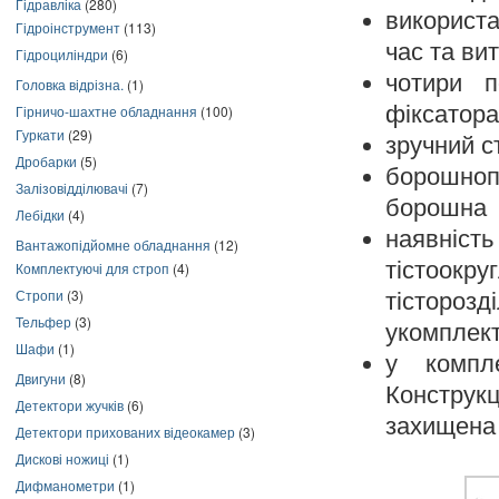
Гідравліка
(280)
використ
Гідроінструмент
(113)
час та ви
Гідроциліндри
(6)
чотири п
Головка відрізна.
(1)
фіксатор
Гірничо-шахтне обладнання
(100)
Гуркати
(29)
зручний с
Дробарки
(5)
борошно
Залізовідділювачі
(7)
борошна
Лебідки
(4)
наявніс
Вантажопідйомне обладнання
(12)
тістоо
Комплектуючі для строп
(4)
Стропи
(3)
тісторо
Тельфер
(3)
укомплек
Шафи
(1)
у компл
Двигуни
(8)
Конструк
Детектори жучків
(6)
захищена
Детектори прихованих відеокамер
(3)
Дискові ножиці
(1)
Дифманометри
(1)