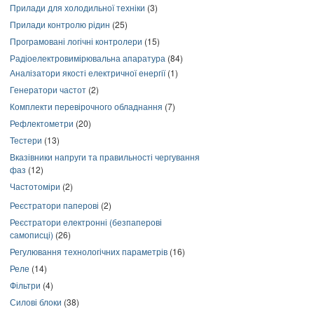
Прилади для холодильної техніки
(3)
Прилади контролю рідин
(25)
Програмовані логічні контролери
(15)
Радіоелектровимірювальна апаратура
(84)
Аналізатори якості електричної енергії
(1)
Генератори частот
(2)
Комплекти перевірочного обладнання
(7)
Рефлектометри
(20)
Тестери
(13)
Вказівники напруги та правильності чергування
фаз
(12)
Частотоміри
(2)
Реєстратори паперові
(2)
Реєстратори електронні (безпаперові
самописці)
(26)
Регулювання технологічних параметрів
(16)
Реле
(14)
Фільтри
(4)
Силові блоки
(38)