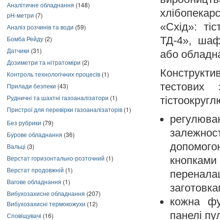
Аналітичне обладнання
(148)
хлібопекар
pH-метри
(7)
«Схід»: ті
Аналіз розчинів та води
(59)
Бомба Рейду
(2)
ТД-4», шаф
Датчики
(31)
або обладн
Дозиметри та нітратоміри
(2)
Конструкти
Контроль технологічних процесів
(1)
тестових 
Прилади безпеки
(43)
Рудничні та шахтні газоаналізатори
(1)
тістоокругл
Пристрої для перевірки газоаналізаторів
(1)
регулюва
Без рубрики
(79)
залежнос
Бурове обладнання
(36)
допомого
Вальці
(3)
Верстат горизонтально-розточний
(1)
кнопкам
Верстат продовжній
(1)
перенал
Вагове обладнання
(1)
заготовка
Вибухозахисне обладнання
(207)
кожна фу
Вибухозахисні термокожухи
(12)
панелі пу
Сповіщувачі
(16)