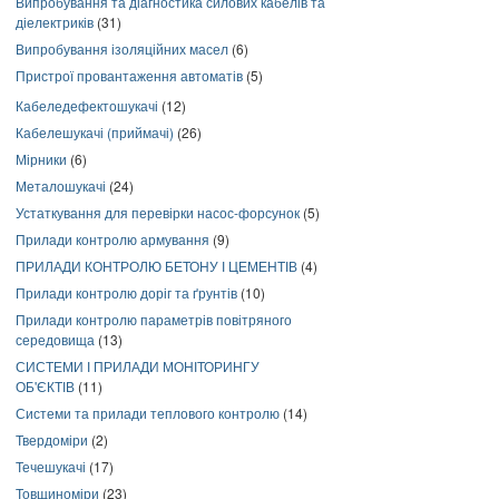
Випробування та діагностика силових кабелів та
діелектриків
(31)
Випробування ізоляційних масел
(6)
Пристрої провантаження автоматів
(5)
Кабеледефектошукачі
(12)
Кабелешукачі (приймачі)
(26)
Мірники
(6)
Металошукачі
(24)
Устаткування для перевірки насос-форсунок
(5)
Прилади контролю армування
(9)
ПРИЛАДИ КОНТРОЛЮ БЕТОНУ І ЦЕМЕНТІВ
(4)
Прилади контролю доріг та ґрунтів
(10)
Прилади контролю параметрів повітряного
середовища
(13)
СИСТЕМИ І ПРИЛАДИ МОНІТОРИНГУ
ОБ'ЄКТІВ
(11)
Системи та прилади теплового контролю
(14)
Твердоміри
(2)
Течешукачі
(17)
Товщиноміри
(23)