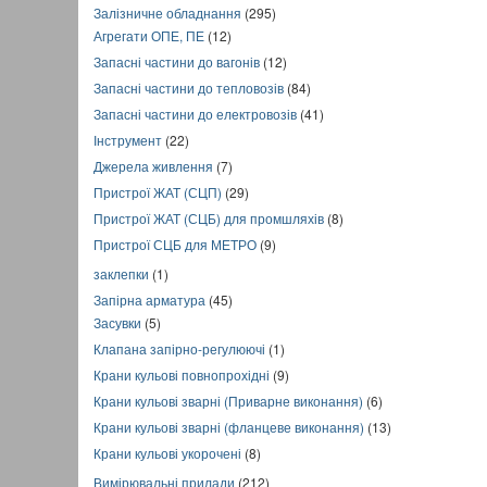
Залізничне обладнання
(295)
Агрегати ОПЕ, ПЕ
(12)
Запасні частини до вагонів
(12)
Запасні частини до тепловозів
(84)
Запасні частини до електровозів
(41)
Інструмент
(22)
Джерела живлення
(7)
Пристрої ЖАТ (СЦП)
(29)
Пристрої ЖАТ (СЦБ) для промшляхів
(8)
Пристрої СЦБ для МЕТРО
(9)
заклепки
(1)
Запірна арматура
(45)
Засувки
(5)
Клапана запірно-регулюючі
(1)
Крани кульові повнопрохідні
(9)
Крани кульові зварні (Приварне виконання)
(6)
Крани кульові зварні (фланцеве виконання)
(13)
Крани кульові укорочені
(8)
Вимірювальні прилади
(212)