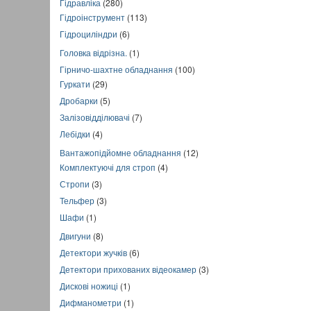
Гідравліка
(280)
Гідроінструмент
(113)
Гідроциліндри
(6)
Головка відрізна.
(1)
Гірничо-шахтне обладнання
(100)
Гуркати
(29)
Дробарки
(5)
Залізовідділювачі
(7)
Лебідки
(4)
Вантажопідйомне обладнання
(12)
Комплектуючі для строп
(4)
Стропи
(3)
Тельфер
(3)
Шафи
(1)
Двигуни
(8)
Детектори жучків
(6)
Детектори прихованих відеокамер
(3)
Дискові ножиці
(1)
Дифманометри
(1)