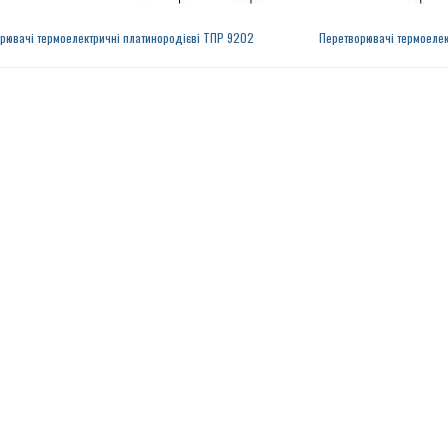
рювачі термоелектричні платинородієві ТПР 9202
Перетворювачі термоелек