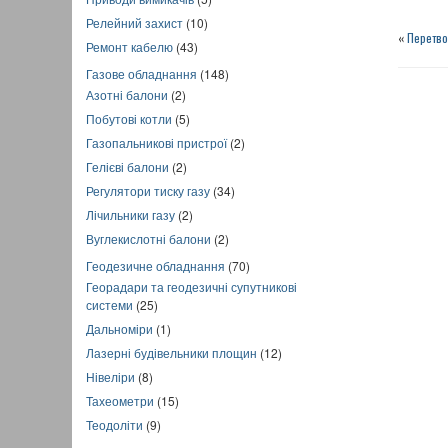
Релейний захист
(10)
«
Перетво
Ремонт кабелю
(43)
Газове обладнання
(148)
Азотні балони
(2)
Побутові котли
(5)
Газопальникові пристрої
(2)
Гелієві балони
(2)
Регулятори тиску газу
(34)
Лічильники газу
(2)
Вуглекислотні балони
(2)
Геодезичне обладнання
(70)
Георадари та геодезичні супутникові
системи
(25)
Дальноміри
(1)
Лазерні будівельники площин
(12)
Нівеліри
(8)
Тахеометри
(15)
Теодоліти
(9)