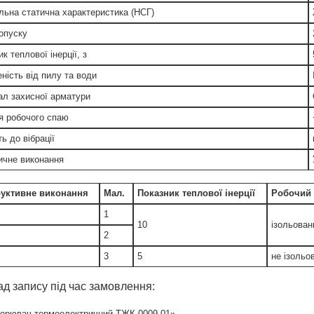
льна статична характеристика (НСГ)
опуску
к теплової інерції, з
ність від пилу та води
ал захисної арматури
ія робочого спаю
ть до вібрації
ичне виконання
руктивне виконання
Мал.
Показник теплової інерції
Робочий 
1
10
ізольован
2
3
5
не ізольо
д запису під час замовлення:
орювач термоелектричний ТЖК 0009-01»