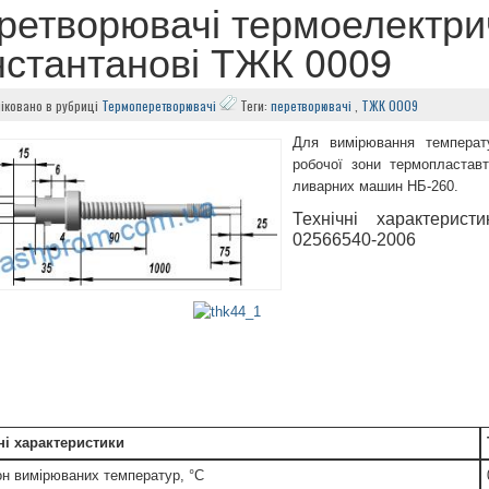
ретворювачі термоелектрич
нстантанові ТЖК 0009
іковано в рубриці
Термоперетворювачі
Теги:
перетворювачі
,
ТЖК 0009
Для вимірювання температу
робочої зони термопластавт
ливарних машин НБ-260.
Технічні характерис
02566540-2006
ні характеристики
он вимірюваних температур, °C