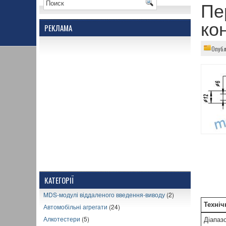
Пе
ко
РЕКЛАМА
Опубл
КАТЕГОРІЇ
MDS-модулі віддаленого введення-виводу
(2)
Техніч
Автомобільні агрегати
(24)
Алкотестери
(5)
Діапаз