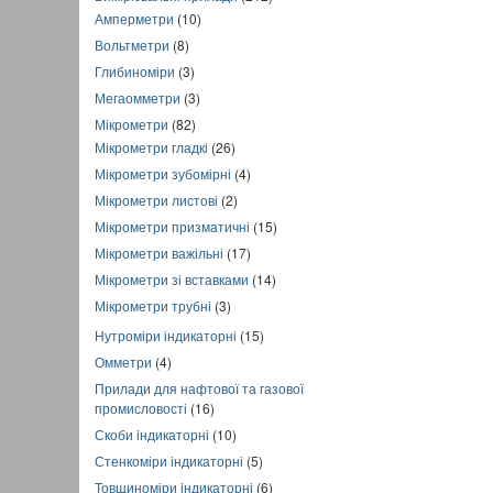
Амперметри
(10)
Вольтметри
(8)
Глибиноміри
(3)
Мегаомметри
(3)
Мікрометри
(82)
Мікрометри гладкі
(26)
Мікрометри зубомірні
(4)
Мікрометри листові
(2)
Мікрометри призматичні
(15)
Мікрометри важільні
(17)
Мікрометри зі вставками
(14)
Мікрометри трубні
(3)
Нутроміри індикаторні
(15)
Омметри
(4)
Прилади для нафтової та газової
промисловості
(16)
Скоби індикаторні
(10)
Стенкоміри індикаторні
(5)
Товщиноміри індикаторні
(6)