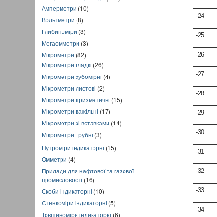
Амперметри
(10)
-24
Вольтметри
(8)
Глибиноміри
(3)
-25
Мегаомметри
(3)
Мікрометри
(82)
-26
Мікрометри гладкі
(26)
-27
Мікрометри зубомірні
(4)
Мікрометри листові
(2)
-28
Мікрометри призматичні
(15)
Мікрометри важільні
(17)
-29
Мікрометри зі вставками
(14)
-30
Мікрометри трубні
(3)
Нутроміри індикаторні
(15)
-31
Омметри
(4)
Прилади для нафтової та газової
-32
промисловості
(16)
-33
Скоби індикаторні
(10)
Стенкоміри індикаторні
(5)
-34
Товщиноміри індикаторні
(6)