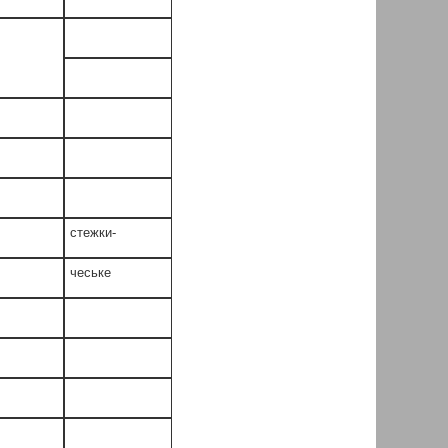
стежки-
чеське