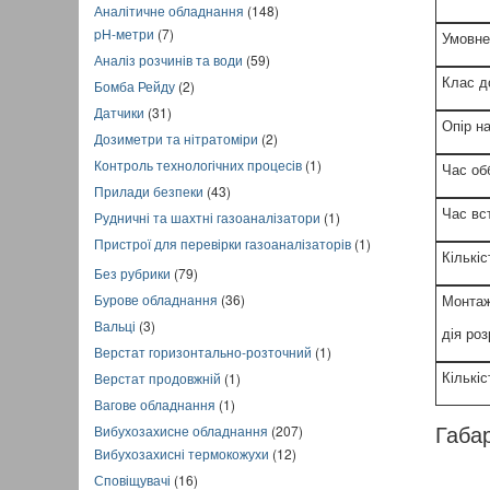
Аналітичне обладнання
(148)
pH-метри
(7)
Умовне
Аналіз розчинів та води
(59)
Клас д
Бомба Рейду
(2)
Датчики
(31)
Опір н
Дозиметри та нітратоміри
(2)
Контроль технологічних процесів
(1)
Час об
Прилади безпеки
(43)
Час вс
Рудничні та шахтні газоаналізатори
(1)
Пристрої для перевірки газоаналізаторів
(1)
Кількі
Без рубрики
(79)
Бурове обладнання
(36)
Монтаж
Вальці
(3)
дія роз
Верстат горизонтально-розточний
(1)
Верстат продовжній
(1)
Кількіс
Вагове обладнання
(1)
Вибухозахисне обладнання
(207)
Габар
Вибухозахисні термокожухи
(12)
Сповіщувачі
(16)