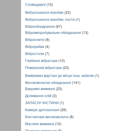
Сповіщувачі
(15)
Вибухозахисні коробки
(22)
Вибухозахисні коробки, пости
(1)
Віброобладнання
(67)
Вібровипробувальне обладнання
(13)
Віброплити
(6)
Віброрейки
(4)
Вібростоли
(7)
Глибинні вібратори
(10)
Поверхневі вібратори
(23)
Вимірювач відстані до місця пош. кабелю
(1)
Високовольтне обладнання
(141)
Вакуумні вимикачі
(23)
Доливання олій
(3)
ЗАПАСНІ ЧАСТИНИ
(1)
Камери дугогасильні
(26)
Контактори високовольтні
(8)
Масляні вимикачі
(10)
Приводи вимикачів
(5)