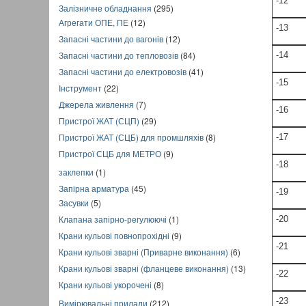
-12
Залізничне обладнання
(295)
Агрегати ОПЕ, ПЕ
(12)
-13
Запасні частини до вагонів
(12)
Запасні частини до тепловозів
(84)
-14
Запасні частини до електровозів
(41)
-15
Інструмент
(22)
Джерела живлення
(7)
-16
Пристрої ЖАТ (СЦП)
(29)
Пристрої ЖАТ (СЦБ) для промшляхів
(8)
-17
Пристрої СЦБ для МЕТРО
(9)
-18
заклепки
(1)
Запірна арматура
(45)
-19
Засувки
(5)
Клапана запірно-регулюючі
(1)
-20
Крани кульові повнопрохідні
(9)
-21
Крани кульові зварні (Приварне виконання)
(6)
Крани кульові зварні (фланцеве виконання)
(13)
-22
Крани кульові укорочені
(8)
-23
Вимірювальні прилади
(212)