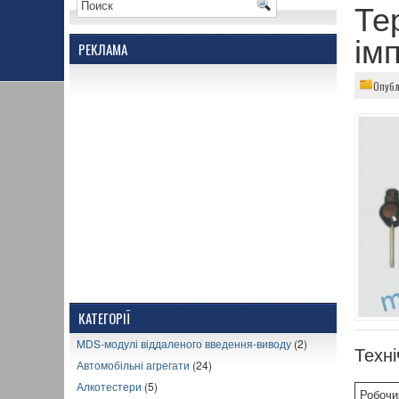
Те
ім
РЕКЛАМА
Опубл
КАТЕГОРІЇ
MDS-модулі віддаленого введення-виводу
(2)
Техні
Автомобільні агрегати
(24)
Алкотестери
(5)
Робочи