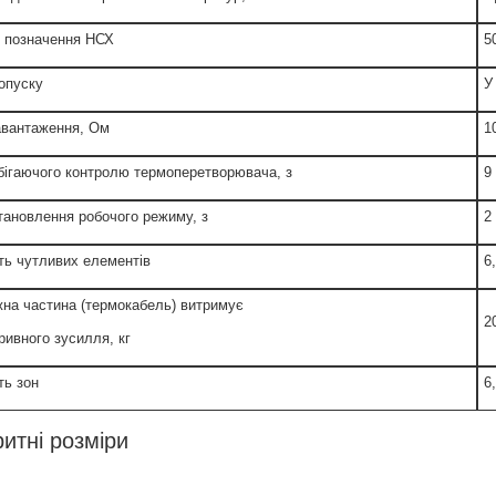
 позначення НСХ
5
опуску
У
авантаження, Ом
1
бігаючого контролю термоперетворювача, з
9
тановлення робочого режиму, з
2
сть чутливих елементів
6
на частина (термокабель) витримує
2
ривного зусилля, кг
ть зон
6
итні розміри