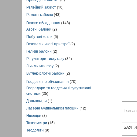
Релейний захист
(10)
Ремонт кабелю
(43)
Газове обладнання
(148)
Азотні балони
(2)
Побутові котли
(5)
Газопальникові пристрої
(2)
Гелієві балони
(2)
Регулятори тиску газу
(34)
Лічильники газу
(2)
Вуглекислотні балони
(2)
Геодезичне обладнання
(70)
Георадари та геодезичні супутникові
системи
(25)
Дальноміри
(1)
Лазерні будівельники площин
(12)
Познач
Нівеліри
(8)
Тахеометри
(15)
БАУІ .
Теодоліти
(9)