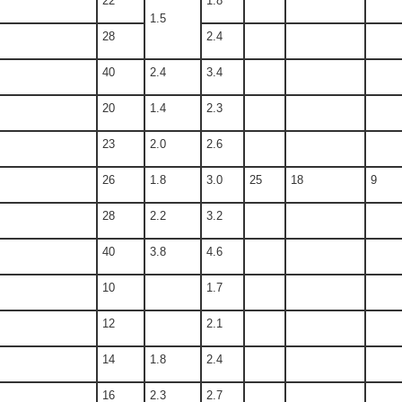
22
1.8
1.5
28
2.4
40
2.4
3.4
20
1.4
2.3
23
2.0
2.6
26
1.8
3.0
25
18
9
28
2.2
3.2
40
3.8
4.6
10
1.7
12
2.1
14
1.8
2.4
16
2.3
2.7