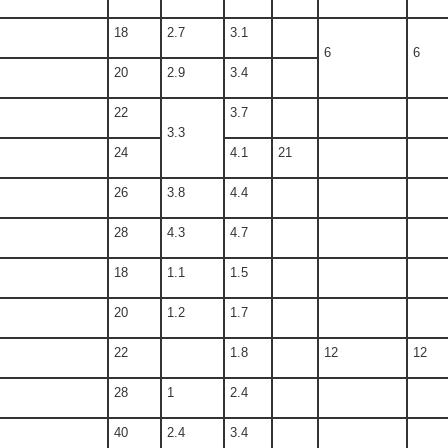
18
2.7
3.1
6
6
20
2.9
3.4
22
3.7
3.3
24
4.1
21
26
3.8
4.4
28
4.3
4.7
18
1.1
1.5
20
1.2
1.7
22
1.8
12
12
28
1
2.4
40
2.4
3.4