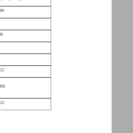
0М
00
,12
000
,12