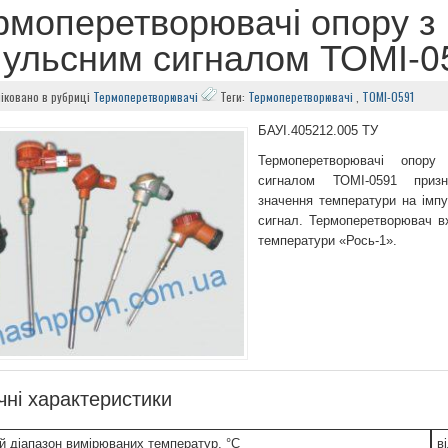
рмоперетворювачі опору з
пульсним сигналом ТОМІ-0
іковано в рубриці
Термоперетворювачі
Теги:
Термоперетворювачі
,
ТОМІ-0591
БАУІ.405212.005 ТУ
Термоперетворювачі опору
сигналом ТОМІ-0591 призн
значення температури на імп
сигнал. Термоперетворювач в
температури «Рось-1».
чні характеристики
й діапазон вимірюваних температур, °С
в