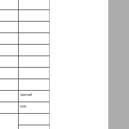
звичай
ное