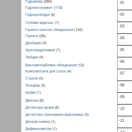
Гідравліка
(280)
-01
Гідроінструмент
(113)
Гідроциліндри
(6)
-02
Головка відрізна.
(1)
-03
Гірничо-шахтне обладнання
(100)
Гуркати
(29)
-04
Дробарки
(5)
Залізовідділювачі
(7)
-05
Лебідки
(4)
-06
Вантажопідйомне обладнання
(12)
Комплектуючі для строп
(4)
-07
Стропи
(3)
Тельфер
(3)
-08
Шафи
(1)
-09
Двигуни
(8)
Детектори жучків
(6)
-10
Детектори прихованих відеокамер
(3)
-11
Дискові ножиці
(1)
Дифманометри
(1)