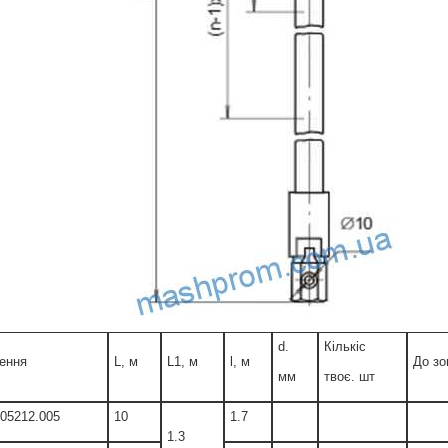
d.
Кількіс
ення
L, м
L1, м
l, м
До зон
мм
твоє. шт
405212.005
10
1.7
1.3