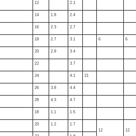
12
2.1
14
1.8
2.4
16
2.3
2.7
18
2.7
3.1
6
6
20
2.9
3.4
22
3.7
24
4.1
21
26
3.8
4.4
28
4.3
4.7
18
1.1
1.5
20
1.2
1.7
12
12