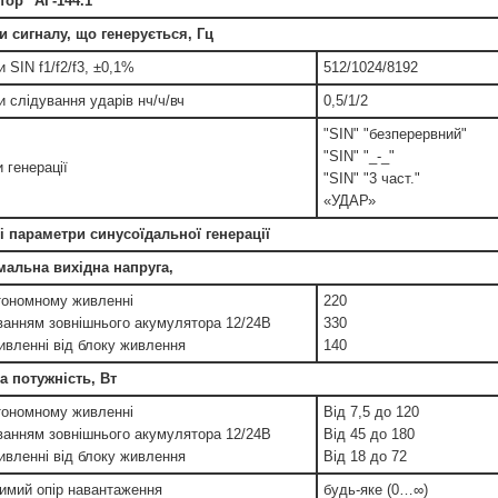
тор "АГ-144.1"
и сигналу, що генерується, Гц
 SIN f1/f2/f3, ±0,1%
512/1024/8192
и слідування ударів нч/ч/вч
0,5/1/2
"SIN" "безперервний"
"SIN" "_-_"
 генерації
"SIN" "3 част."
«УДАР»
і параметри синусоїдальної генерації
альна вихідна напруга,
тономному живленні
220
ванням зовнішнього акумулятора 12/24В
330
живленні від блоку живлення
140
а потужність, Вт
тономному живленні
Від 7,5 до 120
ванням зовнішнього акумулятора 12/24В
Від 45 до 180
живленні від блоку живлення
Від 18 до 72
имий опір навантаження
будь-яке (0…∞)