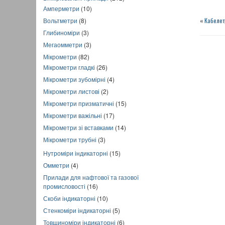
Амперметри
(10)
«
Кабелет
Вольтметри
(8)
Глибиноміри
(3)
Мегаомметри
(3)
Мікрометри
(82)
Мікрометри гладкі
(26)
Мікрометри зубомірні
(4)
Мікрометри листові
(2)
Мікрометри призматичні
(15)
Мікрометри важільні
(17)
Мікрометри зі вставками
(14)
Мікрометри трубні
(3)
Нутроміри індикаторні
(15)
Омметри
(4)
Прилади для нафтової та газової
промисловості
(16)
Скоби індикаторні
(10)
Стенкоміри індикаторні
(5)
Товщиноміри індикаторні
(6)