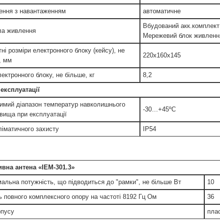
ення з навантаженням
автоматичне
Вбудований акк.комплект
а живлення
Мережевий блок живленн
ні розміри електронного блоку (кейсу), не
220х160х145
, мм
ектронного блоку, не більше, кг
8,2
експлуатації
имий діапазон температур навколишнього
-30…+45ºС
вища при експлуатації
ліматичного захисту
IP54
ивна антена «ІЕМ-301.3»
альна потужність, що підводиться до "рамки", не більше Вт
10
 повного комплексного опору на частоті 8192 Гц Ом
36
рпусу
пла