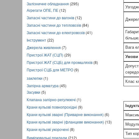
Залізничне обладнання
(295)
Узгодж
Агрегати ОПЕ, ПЕ
(12)
Запасні частини до вагонів
(12)
Джерел
Запасні частини до тепловозів
(84)
Габарит
Запасні частини до електровозів
(41)
більше
Інструмент
(22)
Джерела живлення
(7)
Вага ел
Пристрої ЖАТ (СЦП)
(29)
Умови 
Пристрої ЖАТ (СЦБ) для промшляхів
(8)
Допуст
Пристрої СЦБ для МЕТРО
(9)
середо
заклепки
(1)
Клас к
Запірна арматура
(45)
Засувки
(5)
Клапана запірно-регулюючі
(1)
Індукт
Крани кульові повнопрохідні
(9)
Крани кульові зварні (Приварне виконання)
(6)
Максим
Крани кульові зварні (фланцеве виконання)
(13)
Модуль
Крани кульові укорочені
(8)
Тип ко
Вимірювальні прилади
(212)