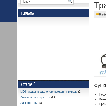
Тр
РЕКЛАМА
Опуб
КАТЕГОРІЇ
Функц
MDS-модулі віддаленого введення-виводу
(2)
Пошу
Автомобільні агрегати
(24)
Визн
Алкотестери
(5)
Прям