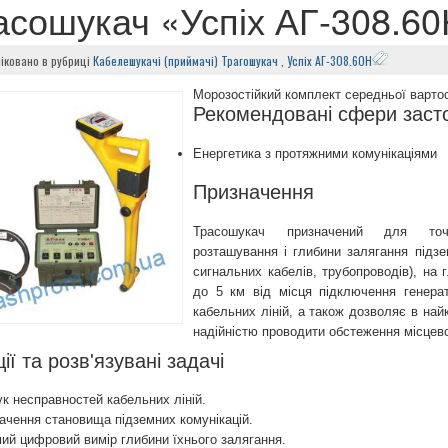
асошукач «Успіх АГ-308.6
ліковано
в рубриці
Кабелешукачі (приймачі)
Трагошукач
,
Успіх АГ-308.60Н
Морозостійкий комплект середньої вартос
Рекомендовані сфери заст
Енергетика з протяжними комунікаціями
Призначення
Трасошукач призначений для точ
розташування і глибини залягання підзе
сигнальних кабелів, трубопроводів), на г
до 5 км від місця підключення генера
кабельних ліній, а також дозволяє в най
надійністю проводити обстеження місцево
ії та розв'язувані задачі
к несправностей кабельних ліній.
ачення становища підземних комунікацій.
ий цифровий вимір глибини їхнього залягання.