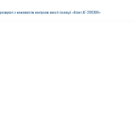
розшукач з можливістю контролю якості ізоляції «Атлет AГ-319СКІН»