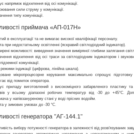
ує напрямок відхилення від осі комунікації.
рювання сили струму у комунікації.
ачення типу комунікації.
ливості приймача «АП-017Н»
тий в експлуатації та не вимагає високої кваліфікації персоналу.
та при недостатньому освітленні (яскравий світлодіодний індикатор).
ирені можливості: виведення значення виміряної глибини залягання світл
ачення відхилення від осі траси за світлодіодним індикатором і звуко
підземної комунікації.
і режими індикації (цифрова, лінійна шкала).
оване мікропроцесорне керування максимально спрощує підготовк
ігає від помилок оператора.
ус приладу виготовлений з високоміцного забарвленого пластику та
вів у всьому діапазоні робочих температур від -30 до +45°С. Доп
мача у напівзануреному стані у воді прісних водойм.
та у зимових умовах до -30 °С.
ивості генератора "АГ-144.1"
ивість вибору потужності генератора в залежності від розв'язуваних завда
юючи генератора автоматичне узгодження з навантаженням у широ