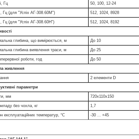
, Гц
50, 100, 12-24
, Гц (для "Успіх АГ-308.60М")
512, 1024, 8928
, Гц (для "Успіх АГ-308.60Н")
512, 1024, 8192
ивості
альна глибина, що вимірюється, м
До 10
альна глибина виявлення траси, м
До 25
зперервної роботи, год
До 50
ла живлення
ання
2 елементи D
уктивні параметри
ти, мм
720x110x150
риладу без чохла, кг
1,7
он експлуатаційних температур, °С
-30 ... +45