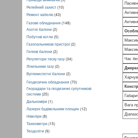
Пасивні
Релейний захист
(10)
Активні
Ремонт кабелю
(43)
Активні
Газове обладнання
(148)
Азотні балони
(2)
Особл
Побутові котли
(5)
Максим
Газопальникові пристрої
(2)
Максим
Гелієві балони
(2)
Регулятори тиску газу
(34)
Час бе
Лічильники газу
(2)
Джере
Вуглекислотні балони
(2)
Харчув
Геодезичне обладнання
(70)
Констр
Георадари та геодезичні супутникові
системи
(25)
Габари
Дальноміри
(1)
Вага п
Лазерні будівельники площин
(12)
Діапаз
Нівеліри
(8)
Тахеометри
(15)
Теодоліти
(9)