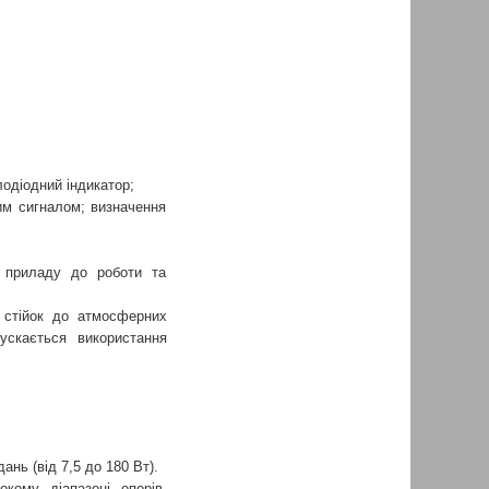
одіодний індикатор;
вим сигналом; визначення
у приладу до роботи та
 стійок до атмосферних
ускається використання
нь (від 7,5 до 180 Вт).
кому діапазоні опорів,