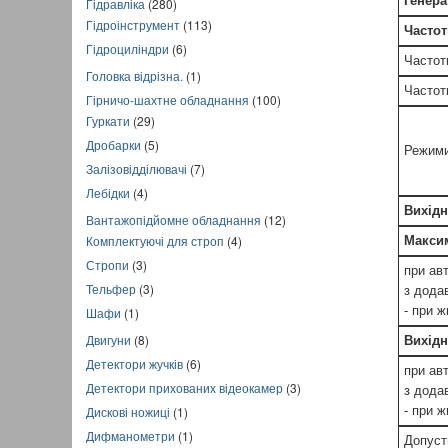
Генера
Гідравліка
(280)
Гідроінструмент
(113)
Частот
Гідроциліндри
(6)
Частоти
Головка відрізна.
(1)
Частот
Гірничо-шахтне обладнання
(100)
Гуркати
(29)
Дробарки
(5)
Режими
Залізовідділювачі
(7)
Лебідки
(4)
Вихідн
Вантажопідйомне обладнання
(12)
Комплектуючі для строп
(4)
Максим
Стропи
(3)
при ав
Тельфер
(3)
з дода
- при 
Шафи
(1)
Двигуни
(8)
Вихідн
Детектори жучків
(6)
при ав
Детектори прихованих відеокамер
(3)
з дода
Дискові ножиці
(1)
- при 
Дифманометри
(1)
Допуст