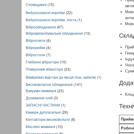
Сповіщувачі
(15)
авто
Можл
Вибухозахисні коробки
(22)
анте
Вибухозахисні коробки, пости
(1)
Можл
Віброобладнання
(67)
Вібровипробувальне обладнання
(13)
Скла
Віброплити
(6)
Віброрейки
(4)
Прий
Гене
Вібростоли
(7)
Інду
Глибинні вібратори
(10)
Чохо
Поверхневі вібратори
(23)
Сумк
Вимірювач відстані до місця пош. кабелю
(1)
Дода
Високовольтне обладнання
(141)
Вакуумні вимикачі
(23)
Кліщі
Доливання олій
(3)
ЗАПАСНІ ЧАСТИНИ
(1)
Техні
Камери дугогасильні
(26)
Контактори високовольтні
(8)
Прийм
Масляні вимикачі
(10)
Робочі
Приводи вимикачів
(5)