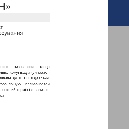
0Н»
ті
осування
ного визначення місця
мних комунікацій (силових і
либині до 10 м і віддаленні
тора пошуку несправностей
коротший термін і з великою
сті.