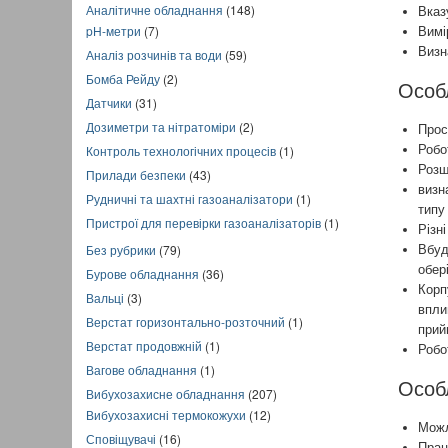
Аналітичне обладнання
(148)
Вказ
pH-метри
(7)
Вимі
Визн
Аналіз розчинів та води
(59)
Бомба Рейду
(2)
Особ
Датчики
(31)
Дозиметри та нітратоміри
(2)
Прос
Контроль технологічних процесів
(1)
Робо
Розш
Прилади безпеки
(43)
визн
Рудничні та шахтні газоаналізатори
(1)
типу 
Пристрої для перевірки газоаналізаторів
(1)
Різн
Без рубрики
(79)
Вбуд
обер
Бурове обладнання
(36)
Корп
Вальці
(3)
впли
Верстат горизонтально-розточний
(1)
прий
Верстат продовжній
(1)
Робо
Вагове обладнання
(1)
Особл
Вибухозахисне обладнання
(207)
Вибухозахисні термокожухи
(12)
Можл
Сповіщувачі
(16)
Прац