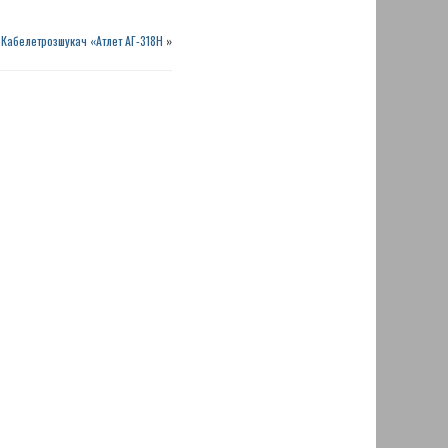
Кабелетрозшукач «Атлет AГ-318Н
»