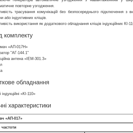
матичне повторне узгодження.
ивість трасування комунікацій без безпосереднього підключення з ви
ни або індуктивних кліщів.
ивість використання як додаткового обладнання кліщів індукційних КІ-11
д комплекту
мач «АП-017Н»
ратор "АГ-144.1"
кційна антена «ІЕМ-301.3»
л
а
ткове обладнання
 індукційні «КІ-110»
чні характеристики
ач «АП-017»
 частоти