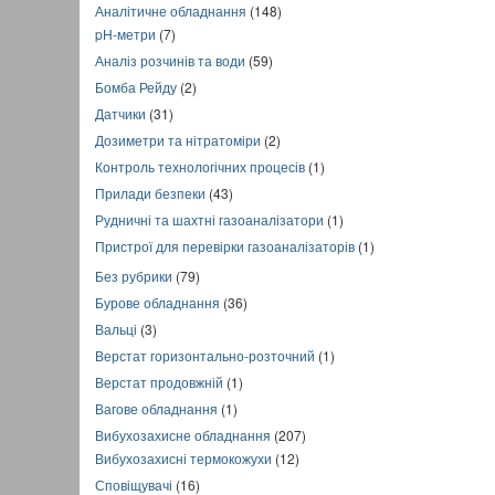
Аналітичне обладнання
(148)
pH-метри
(7)
Аналіз розчинів та води
(59)
Бомба Рейду
(2)
Датчики
(31)
Дозиметри та нітратоміри
(2)
Контроль технологічних процесів
(1)
Прилади безпеки
(43)
Рудничні та шахтні газоаналізатори
(1)
Пристрої для перевірки газоаналізаторів
(1)
Без рубрики
(79)
Бурове обладнання
(36)
Вальці
(3)
Верстат горизонтально-розточний
(1)
Верстат продовжній
(1)
Вагове обладнання
(1)
Вибухозахисне обладнання
(207)
Вибухозахисні термокожухи
(12)
Сповіщувачі
(16)