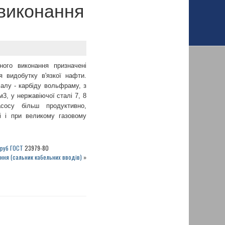
 виконання
ьного виконання призначені
 видобутку в'язкої нафти.
алу - карбіду вольфраму, з
3, у нержавіючої сталі 7, 8
сосу більш продуктивно,
ті і при великому газовому
труб ГОСТ
23979-80
ння (сальник кабельних вводів)
»