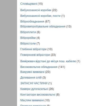
Сповіщувачі
(15)
Вибухозахисні коробки
(22)
Вибухозахисні коробки, пости
(1)
Віброобладнання
(67)
Вібровипробувальне обладнання
(13)
Віброплити
(6)
Віброрейки
(4)
Вібростоли
(7)
Глибинні вібратори
(10)
Поверхневі вібратори
(23)
Вимірювач відстані до місця пош. кабелю
(1)
Високовольтне обладнання
(141)
Вакуумні вимикачі
(23)
Доливання олій
(3)
ЗАПАСНІ ЧАСТИНИ
(1)
Камери дугогасильні
(26)
Контактори високовольтні
(8)
Масляні вимикачі
(10)
Приводи вимикачів
(5)