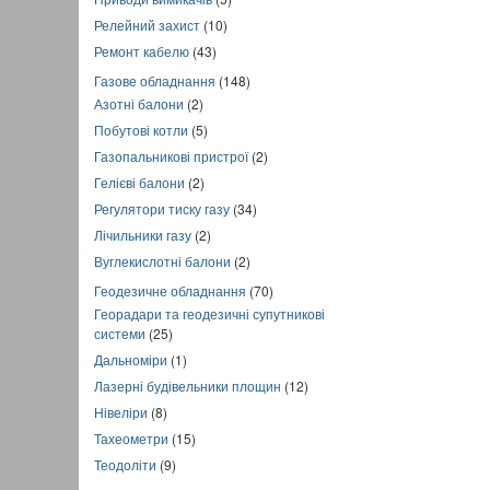
Релейний захист
(10)
Ремонт кабелю
(43)
Газове обладнання
(148)
Азотні балони
(2)
Побутові котли
(5)
Газопальникові пристрої
(2)
Гелієві балони
(2)
Регулятори тиску газу
(34)
Лічильники газу
(2)
Вуглекислотні балони
(2)
Геодезичне обладнання
(70)
Георадари та геодезичні супутникові
системи
(25)
Дальноміри
(1)
Лазерні будівельники площин
(12)
Нівеліри
(8)
Тахеометри
(15)
Теодоліти
(9)