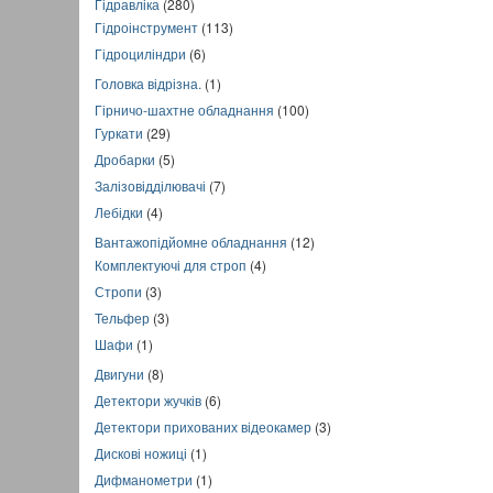
Гідравліка
(280)
Гідроінструмент
(113)
Гідроциліндри
(6)
Головка відрізна.
(1)
Гірничо-шахтне обладнання
(100)
Гуркати
(29)
Дробарки
(5)
Залізовідділювачі
(7)
Лебідки
(4)
Вантажопідйомне обладнання
(12)
Комплектуючі для строп
(4)
Стропи
(3)
Тельфер
(3)
Шафи
(1)
Двигуни
(8)
Детектори жучків
(6)
Детектори прихованих відеокамер
(3)
Дискові ножиці
(1)
Дифманометри
(1)