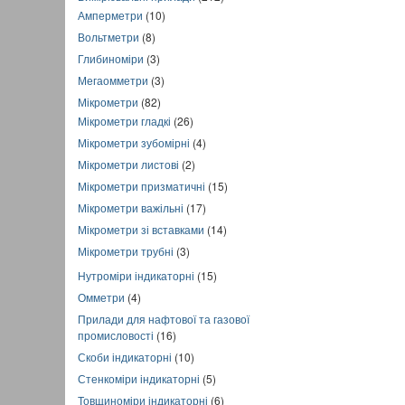
Амперметри
(10)
Вольтметри
(8)
Глибиноміри
(3)
Мегаомметри
(3)
Мікрометри
(82)
Мікрометри гладкі
(26)
Мікрометри зубомірні
(4)
Мікрометри листові
(2)
Мікрометри призматичні
(15)
Мікрометри важільні
(17)
Мікрометри зі вставками
(14)
Мікрометри трубні
(3)
Нутроміри індикаторні
(15)
Омметри
(4)
Прилади для нафтової та газової
промисловості
(16)
Скоби індикаторні
(10)
Стенкоміри індикаторні
(5)
Товщиноміри індикаторні
(6)