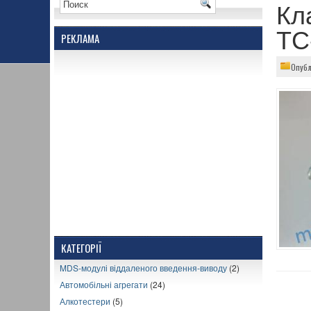
Кл
ТС
РЕКЛАМА
Опубл
КАТЕГОРІЇ
MDS-модулі віддаленого введення-виводу
(2)
Автомобільні агрегати
(24)
Алкотестери
(5)