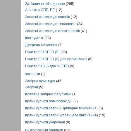
Залізничне обладнання
(295)
Агрегати ОПЕ, ПЕ
(12)
Запасні частини до вагонів
(12)
Запасні частини до тепловозів
(84)
Запасні частини до електровозів
(41)
Інструмент
(22)
Джерела живлення
(7)
Пристрої ЖАТ (СЦП)
(29)
Пристрої ЖАТ (СЦБ) для промшляхів
(8)
Пристрої СЦБ для МЕТРО
(9)
заклепки
(1)
Запірна арматура
(45)
Засувки
(5)
Клапана запірно-регулюючі
(1)
Крани кульові повнопрохідні
(9)
Крани кульові зварні (Приварне виконання)
(6)
Крани кульові зварні (фланцеве виконання)
(13)
Крани кульові укорочені
(8)
Вимірювальні прилади
(212)