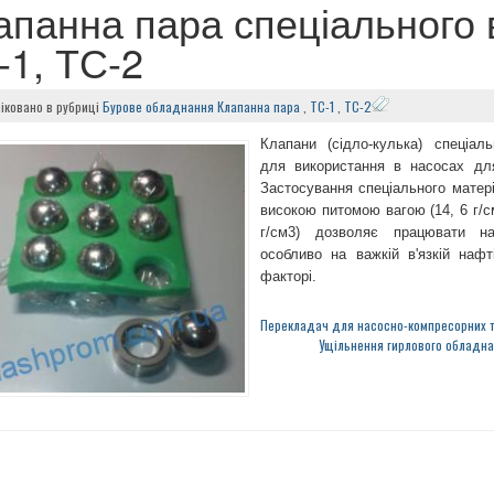
апанна пара спеціального
-1, ТС-2
іковано в
рубриці
Бурове обладнання
Клапанна пара
,
ТС-1
,
ТС-2
Клапани (сідло-кулька) спеціал
для використання в насосах для
Застосування спеціального матері
високою питомою вагою (14, 6 г/см
г/см3) дозволяє працювати на
особливо на важкій в'язкій наф
факторі.
Перекладач для насосно-компресорних 
Ущільнення гирлового обладна