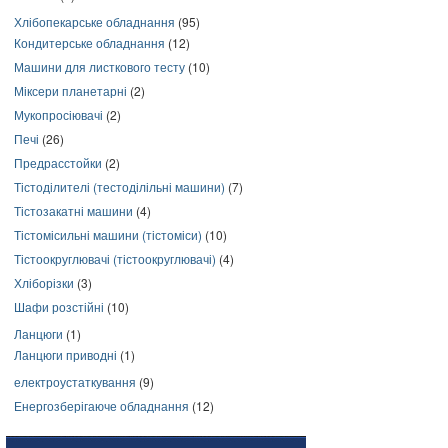
Хлібопекарське обладнання
(95)
Кондитерське обладнання
(12)
Машини для листкового тесту
(10)
Міксери планетарні
(2)
Мукопросіювачі
(2)
Печі
(26)
Предрасстойки
(2)
Тістоділителі (тестоділільні машини)
(7)
Тістозакатні машини
(4)
Тістомісильні машини (тістоміси)
(10)
Тістоокруглювачі (тістоокруглювачі)
(4)
Хліборізки
(3)
Шафи розстійні
(10)
Ланцюги
(1)
Ланцюги приводні
(1)
електроустаткування
(9)
Енергозберігаюче обладнання
(12)