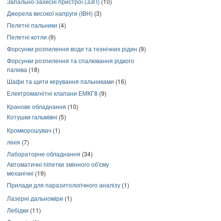
Запально-захисні пристрої (ЗЗП)
(10)
Джерела високої напруги (ІВН)
(3)
Пелетні пальники
(4)
Пелетні котли
(9)
Форсунки розпилення води та технічних рідин
(9)
Форсунки розпилення та спалювання рідкого
палива
(18)
Шафи та щити керування пальниками
(16)
Електромагнітні клапани ЕМКГ8
(9)
Кранове обладнання
(10)
Котушки гальмівні
(5)
Кромкорошувач
(1)
лінія
(7)
Лабораторне обладнання
(34)
Автоматичні піпетки змінного об'єму
механічні
(19)
Прилади для паразитологічного аналізу
(1)
Лазерні дальноміри
(1)
Лебідки
(11)