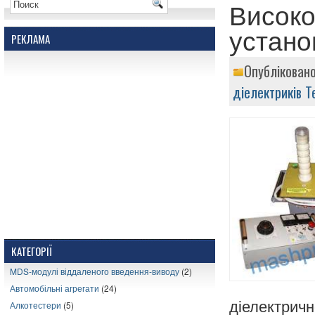
Високо
устано
РЕКЛАМА
Опубліковано
діелектриків
Т
КАТЕГОРІЇ
MDS-модулі віддаленого введення-виводу
(2)
Автомобільні агрегати
(24)
діелектричн
Алкотестери
(5)