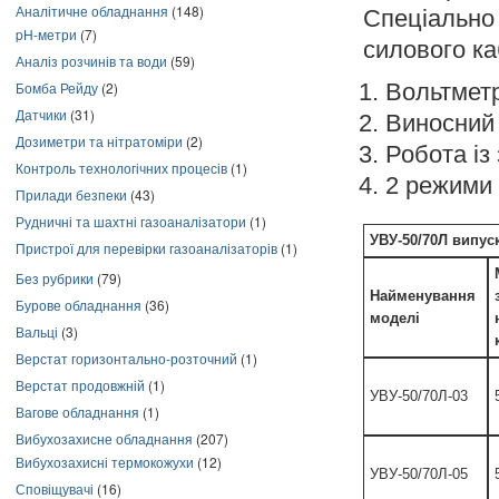
Аналітичне обладнання
(148)
Спеціальн
pH-метри
(7)
силового ка
Аналіз розчинів та води
(59)
Бомба Рейду
(2)
Вольтметр
Датчики
(31)
Виносний 
Дозиметри та нітратоміри
(2)
Робота із
Контроль технологічних процесів
(1)
2 режими
Прилади безпеки
(43)
Рудничні та шахтні газоаналізатори
(1)
УВУ-50/70Л випуск
Пристрої для перевірки газоаналізаторів
(1)
Без рубрики
(79)
Найменування
Бурове обладнання
(36)
моделі
Вальці
(3)
Верстат горизонтально-розточний
(1)
Верстат продовжній
(1)
УВУ-50/70Л-03
Вагове обладнання
(1)
Вибухозахисне обладнання
(207)
Вибухозахисні термокожухи
(12)
УВУ-50/70Л-05
Сповіщувачі
(16)