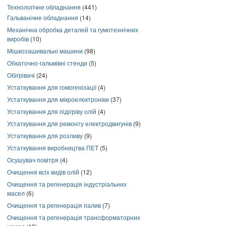
Технологічне обладнання
(441)
Гальванічне обладнання
(14)
Механічна обробка деталей та гумотехнічних
виробів
(10)
Мішкозашивальні машини
(98)
Обкаточно-гальмівні стенди
(5)
Обігрівачі
(24)
Устаткування для гомогенізації
(4)
Устаткування для мікроелектроніки
(37)
Устаткування для підігріву олій
(4)
Устаткування для ремонту електродвигунів
(9)
Устаткування для розливу
(9)
Устаткування виробництва ПЕТ
(5)
Осушувач повітря
(4)
Очищення всіх видів олій
(12)
Очищення та регенерація індустріальних
масел
(6)
Очищення та регенерація палив
(7)
Очищення та регенерація трансформаторних