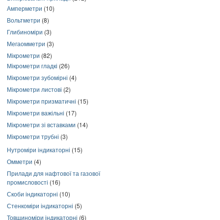
Амперметри
(10)
Вольтметри
(8)
Глибиноміри
(3)
Мегаомметри
(3)
Мікрометри
(82)
Мікрометри гладкі
(26)
Мікрометри зубомірні
(4)
Мікрометри листові
(2)
Мікрометри призматичні
(15)
Мікрометри важільні
(17)
Мікрометри зі вставками
(14)
Мікрометри трубні
(3)
Нутроміри індикаторні
(15)
Омметри
(4)
Прилади для нафтової та газової
промисловості
(16)
Скоби індикаторні
(10)
Стенкоміри індикаторні
(5)
Товщиноміри індикаторні
(6)