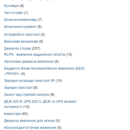
Кутоміри
(6)
Частотомір
(1)
Штангенглибиномір
(7)
Штангенінструмент
(8)
Інтерфейсні пристрої
(3)
Виконавчі механізми
(9)
Джерела струму
(207)
RLPS - живлення віддалених об'єктів
(10)
Автономні джерела живлення
(6)
Бюджетні блоки безперебійного живлення (ББП)
«РАПАН»
(4)
Зарядно-розрядні пристрої ЗР
(10)
Зарядні пристрої
(8)
Захист від стрибків напруги
(8)
ДБЖ 220 В, UPS 220 V, ДБЖ та UPS великої
потужності
(13)
Інвертори
(45)
Джерела живлення для зв'язку
(5)
Малогабаритні блоки живлення
(6)