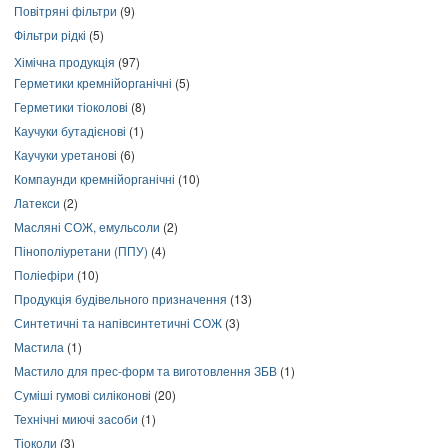
Повітряні фільтри
(9)
Фільтри рідкі
(5)
Хімічна продукція
(97)
Герметики кремнійорганічні
(5)
Герметики тіоколові
(8)
Каучуки бутадієнові
(1)
Каучуки уретанові
(6)
Компаунди кремнійорганічні
(10)
Латекси
(2)
Масляні СОЖ, емульсоли
(2)
Пінополіуретани (ППУ)
(4)
Поліефіри
(10)
Продукція будівельного призначення
(13)
Синтетичні та напівсинтетичні СОЖ
(3)
Мастила
(1)
Мастило для прес-форм та виготовлення ЗБВ
(1)
Суміші гумові силіконові
(20)
Технічні миючі засоби
(1)
Тіоколи
(3)