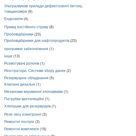
Ультразвукові прилади дефектоскопії бетону,
товщиноміри
(9)
Ендоскопи
(4)
Привід постійного струму
(8)
Пробовідбірники
(23)
Пробовідбірники для нафтопродуктів
(23)
програмне забезпечення
(1)
інше
(13)
Розмотувачі рулонів
(1)
Реєстратори. Системи збору даних
(2)
Резервуарне обладнання
(5)
Клапани дихальні
(1)
Механізми керування хлопавками
(1)
Патрубки вентиляційні
(1)
Хлопушки для резервуарів
(1)
Реле часу електронні
(3)
Ремонтні послуги
(3)
Ремонтні комплекси
(19)
Рентгенівське обладнання
(9)