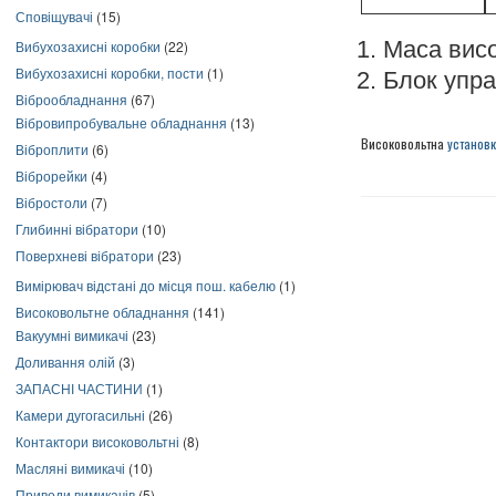
Сповіщувачі
(15)
Маса висо
Вибухозахисні коробки
(22)
Вибухозахисні коробки, пости
(1)
Блок управ
Віброобладнання
(67)
Вібровипробувальне обладнання
(13)
Високовольтна
установк
Віброплити
(6)
Віброрейки
(4)
Вібростоли
(7)
Глибинні вібратори
(10)
Поверхневі вібратори
(23)
Вимірювач відстані до місця пош. кабелю
(1)
Високовольтне обладнання
(141)
Вакуумні вимикачі
(23)
Доливання олій
(3)
ЗАПАСНІ ЧАСТИНИ
(1)
Камери дугогасильні
(26)
Контактори високовольтні
(8)
Масляні вимикачі
(10)
Приводи вимикачів
(5)