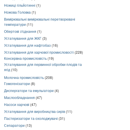
Ножиці гільйотинні
(1)
Ножова Головка
(1)
Вимірювальні вимірювальні перетворювачі
температури
(11)
Обертові з'єднання
(1)
Устаткування для ЖКГ
(3)
Устаткування для нафтобаз
(16)
Устаткування для харчової промисловості
(228)
Консервна промисловість
(19)
Устаткування для первинної обробки плодів та
ягід
(10)
Молочна промисловість
(208)
Гомогенізатори
(8)
Диспергатори та емульгатори
(4)
Маслообладнання
(47)
Насоси харчові
(47)
Устаткування для виробництва сирів
(11)
Пастеризатори та охолоджувачі
(31)
Сепаратори
(13)