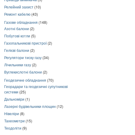
Релейний захист
(10)
Ремонт кабелю
(43)
Газове обладнання
(148)
Азотні балони
(2)
Побутові котли
(5)
Газопальникові пристрої
(2)
Гелієві балони
(2)
Регулятори тиску газу
(34)
Лічильники газу
(2)
Вуглекислотні балони
(2)
Геодезичне обладнання
(70)
Георадари та геодезичні супутникові
системи
(25)
Дальноміри
(1)
Лазерні будівельники площин
(12)
Нівеліри
(8)
Тахеометри
(15)
Теодоліти
(9)