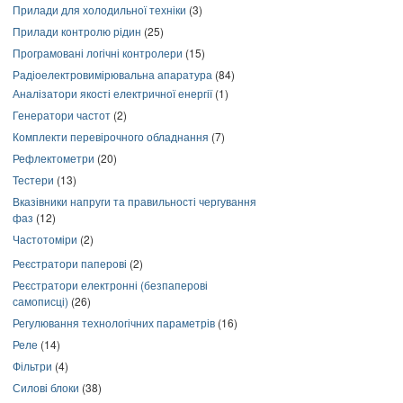
Прилади для холодильної техніки
(3)
Прилади контролю рідин
(25)
Програмовані логічні контролери
(15)
Радіоелектровимірювальна апаратура
(84)
Аналізатори якості електричної енергії
(1)
Генератори частот
(2)
Комплекти перевірочного обладнання
(7)
Рефлектометри
(20)
Тестери
(13)
Вказівники напруги та правильності чергування
фаз
(12)
Частотоміри
(2)
Реєстратори паперові
(2)
Реєстратори електронні (безпаперові
самописці)
(26)
Регулювання технологічних параметрів
(16)
Реле
(14)
Фільтри
(4)
Силові блоки
(38)