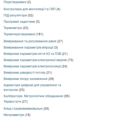
Перетворювачі
(2)
Контролери для вентиляції та ГВП
(4)
ПІД-регулятори
(52)
Програмні задатчики
(3)
Термометри
(23)
Термоперетворювачі
(181)
Вимірювання та регулювання рівня
(27)
Вимірювання параметрів вібрації
(3)
Вимірники параметрів петлі КЗ та ПЗВ
(21)
Вимірники параметрів електричної мережі
(73)
Вимірники параметрів електроізоляції
(24)
Вимірники швидкості потоку
(21)
Вимірники опору заземлення
(28)
Індикатори цифрові для управління та
контролю
(23)
Калібратори. Метрологічне обладнання
(95)
Термостати
(27)
Кліщі струмовимірювальні
(29)
Мегаомметри
(18)