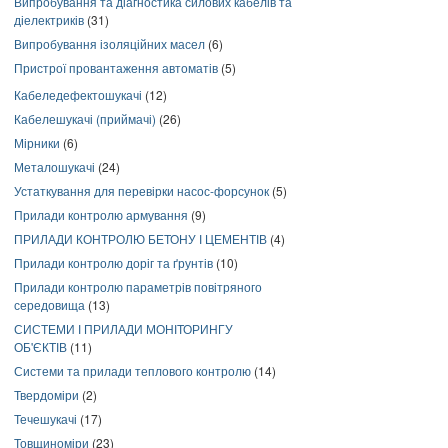
Випробування та діагностика силових кабелів та
діелектриків
(31)
Випробування ізоляційних масел
(6)
Пристрої провантаження автоматів
(5)
Кабеледефектошукачі
(12)
Кабелешукачі (приймачі)
(26)
Мірники
(6)
Металошукачі
(24)
Устаткування для перевірки насос-форсунок
(5)
Прилади контролю армування
(9)
ПРИЛАДИ КОНТРОЛЮ БЕТОНУ І ЦЕМЕНТІВ
(4)
Прилади контролю доріг та ґрунтів
(10)
Прилади контролю параметрів повітряного
середовища
(13)
СИСТЕМИ І ПРИЛАДИ МОНІТОРИНГУ
ОБ'ЄКТІВ
(11)
Системи та прилади теплового контролю
(14)
Твердоміри
(2)
Течешукачі
(17)
Товщиноміри
(23)