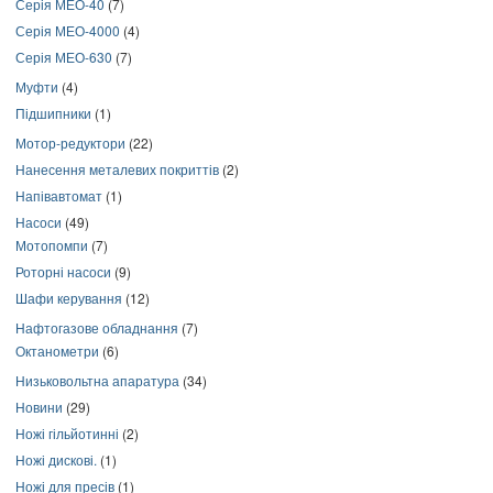
Серія МЕО-40
(7)
Серія МЕО-4000
(4)
Серія МЕО-630
(7)
Муфти
(4)
Підшипники
(1)
Мотор-редуктори
(22)
Нанесення металевих покриттів
(2)
Напівавтомат
(1)
Насоси
(49)
Мотопомпи
(7)
Роторні насоси
(9)
Шафи керування
(12)
Нафтогазове обладнання
(7)
Октанометри
(6)
Низьковольтна апаратура
(34)
Новини
(29)
Ножі гільйотинні
(2)
Ножі дискові.
(1)
Ножі для пресів
(1)