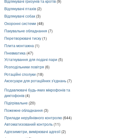
Відлякувачі гризунів та кротів
(9)
Відлякувачі птахів
(2)
Відлякувачі собак
(3)
Охоронні системи
(48)
Пакувальне обладнання
(7)
Перетворювачі тиску
(1)
Плита монтажна
(1)
Пневматика
(47)
Устаткування для подачі пари
(5)
Розподільники повітря
(6)
Ротаційні сполуки
(18)
Аксесуари для ротаційних з'єднань
(7)
Подавлювачі будь-яких мікрофонів та
диктофонів
(4)
Підігрівальне
(20)
Пожежне обладнання
(3)
Прилади неруйнівного контролю
(644)
Автоматизований контроль
(11)
Адгезиметри, вимірювачі адгезії
(2)