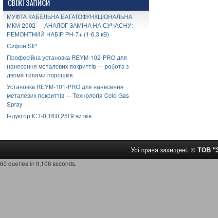
СВІЖІ ЗАПИСИ
МУФТА КАБЕЛЬНА БАГАТОФУНКЦІОНАЛЬНА
МКМ-2002 — АНАЛОГ ЗАМІНА НА СУЧАСНУ:
РЕМОНТНИЙ НАБІР РН-7+ (1-6,3 кВ)
Сифон SIP
Професійна установка REYM-102-PRO для
нанесення металевих покриттів — робота з
двома типами порошків.
Установка REYM-101-PRO для нанесення
металевих покриттів — Технологія Cold Gas
Spray
Індуктор ІСТ-0,16\0,25І 9 витків
Усі права захищені. ©
ТОВ 
60 queries in 0,106 seconds.