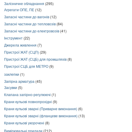
Залізничне обладнання
(295)
Агрегати ОПЕ, ПЕ
(12)
Запасні частини до вагонів
(12)
Запасні частини до тепловозів
(84)
Запасні частини до електровозів
(41)
Інструмент
(22)
Джерела живлення
(7)
Пристрої ЖАТ (СЦП)
(29)
Пристрої ЖАТ (СЦБ) для промшляхів
(8)
Пристрої СЦБ для МЕТРО
(9)
заклепки
(1)
Запірна арматура
(45)
Засувки
(5)
Клапана запірно-регулюючі
(1)
Крани кульові повнопрохідні
(9)
Крани кульові зварні (Приварне виконання)
(6)
Крани кульові зварні (фланцеве виконання)
(13)
Крани кульові укорочені
(8)
Вимірювальні прилади
(212)