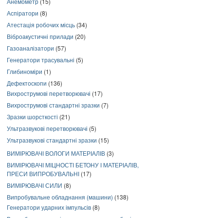
Анемометр
(15)
Аспіратори
(8)
Атестація робочих місць
(34)
Віброакустичні прилади
(20)
Газоаналізатори
(57)
Генератори трасувальні
(5)
Глибиноміри
(1)
Дефектоскопи
(136)
Вихрострумові перетворювачі
(17)
Вихрострумові стандартні зразки
(7)
Зразки шорсткості
(21)
Ультразвукові перетворювачі
(5)
Ультразвукові стандартні зразки
(15)
ВИМІРЮВАЧІ ВОЛОГИ МАТЕРІАЛІВ
(3)
ВИМІРЮВАЧІ МІЦНОСТІ БЕТОНУ І МАТЕРІАЛІВ,
ПРЕСИ ВИПРОБУВАЛЬНІ
(17)
ВИМІРЮВАЧІ СИЛИ
(8)
Випробувальне обладнання (машини)
(138)
Генератори ударних імпульсів
(8)