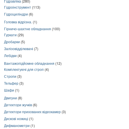
Гідравліка
(280)
Гідроінструмент
(113)
Гідроциліндри
(6)
Головка відрізна.
(1)
Гірничо-шахтне обладнання
(100)
Гуркати
(29)
Дробарки
(5)
Залізовідділювачі
(7)
Лебідки
(4)
Вантажопідйомне обладнання
(12)
Комплектуючі для строп
(4)
Стропи
(3)
Тельфер
(3)
Шафи
(1)
Двигуни
(8)
Детектори жучків
(6)
Детектори прихованих відеокамер
(3)
Дискові ножиці
(1)
Дифманометри
(1)