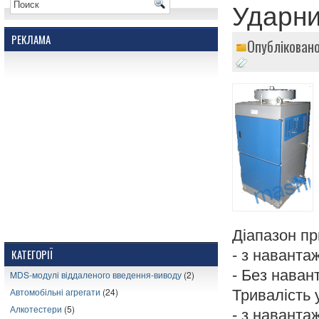
Ударни
РЕКЛАМА
Опублікован
Діапазон пр
КАТЕГОРІЇ
- з наванта
- Без наван
MDS-модулі віддаленого введення-виводу
(2)
Автомобільні агрегати
(24)
Тривалість 
Алкотестери
(5)
- з наванта