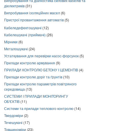
Випробування та діагностика силових кабелів та
діелектриків
(31)
Випробування ізоляційних масел
(6)
Пристрої провантаження автоматів
(5)
Кабеледефектошукачі
(12)
Кабелешукачі (приймачі)
(26)
Мірники
(6)
Металошукачі
(24)
Устаткування для перевірки насос-форсунок
(5)
Прилади контролю армування
(9)
ПРИЛАДИ КОНТРОЛЮ БЕТОНУ І ЦЕМЕНТІВ
(4)
Прилади контролю доріг та ґрунтів
(10)
Прилади контролю параметрів повітряного
середовища
(13)
СИСТЕМИ І ПРИЛАДИ МОНІТОРИНГУ
ОБ'ЄКТІВ
(11)
Системи та прилади теплового контролю
(14)
Твердоміри
(2)
Течешукачі
(17)
Товщиноміри
(23)