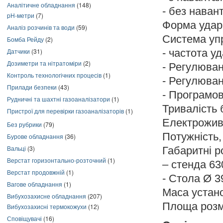
Аналітичне обладнання
(148)
- без наван
pH-метри
(7)
Форма ударн
Аналіз розчинів та води
(59)
Система упр
Бомба Рейду
(2)
Датчики
(31)
- частота уд
Дозиметри та нітратоміри
(2)
- Регулюва
Контроль технологічних процесів
(1)
- Регулюван
Прилади безпеки
(43)
- Програмов
Рудничні та шахтні газоаналізатори
(1)
Тривалість 
Пристрої для перевірки газоаналізаторів
(1)
Електроживл
Без рубрики
(79)
Потужність, 
Бурове обладнання
(36)
Вальці
(3)
Габаритні р
Верстат горизонтально-розточний
(1)
– стенда 63
Верстат продовжній
(1)
- Стола Ø 3
Вагове обладнання
(1)
Маса устано
Вибухозахисне обладнання
(207)
Площа розм
Вибухозахисні термокожухи
(12)
Сповіщувачі
(16)