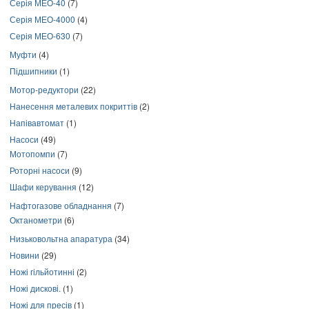
Серія МЕО-40
(7)
Серія МЕО-4000
(4)
Серія МЕО-630
(7)
Муфти
(4)
Підшипники
(1)
Мотор-редуктори
(22)
Нанесення металевих покриттів
(2)
Напівавтомат
(1)
Насоси
(49)
Мотопомпи
(7)
Роторні насоси
(9)
Шафи керування
(12)
Нафтогазове обладнання
(7)
Октанометри
(6)
Низьковольтна апаратура
(34)
Новини
(29)
Ножі гільйотинні
(2)
Ножі дискові.
(1)
Ножі для пресів
(1)