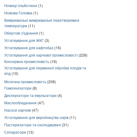
Ножиці гільйотинні
(1)
Ножова Головка
(1)
Вимірювальні вимірювальні перетворювачі
температури
(11)
Обертові з'єднання
(1)
Устаткування для ЖКГ
(3)
Устаткування для нафтобаз
(16)
Устаткування для харчової промисловості
(228)
Консервна промисловість
(19)
Устаткування для первинної обробки плодів та
ягід
(10)
Молочна промисловість
(208)
Гомогенізатори
(8)
Диспергатори та емульгатори
(4)
Маслообладнання
(47)
Насоси харчові
(47)
Устаткування для виробництва сирів
(11)
Пастеризатори та охолоджувачі
(31)
Сепаратори
(13)