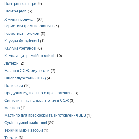
Повітряні фільтри
(9)
Фільтри рідкі
(5)
Хімічна продукція
(97)
Герметики кремнійорганічні
(5)
Герметики тіоколові
(8)
Каучуки бутадієнові
(1)
Каучуки уретанові
(6)
Компаунди кремнійорганічні
(10)
Латекси
(2)
Масляні СОЖ, емульсоли
(2)
Пінополіуретани (ППУ)
(4)
Поліефіри
(10)
Продукція будівельного призначення
(13)
Синтетичні та напівсинтетичні СОЖ
(3)
Мастила
(1)
Мастило для прес-форм та виготовлення ЗБВ
(1)
Суміші гумові силіконові
(20)
Технічні миючі засоби
(1)
Тіоколи
(3)