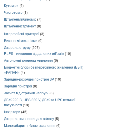
Кутоміри
(6)
Частотомір
(1)
Штангенглибиномір
(7)
Штангенінструмент
(8)
Інтерфейсні пристрої
(3)
Виконавчі механізми
(9)
Джерела струму
(207)
RLPS - живлення віддалених об'єктів
(10)
Автономні джерела живлення
(6)
Бюджетні блоки безперебійного живлення (ББП)
«РАПАН»
(4)
Зарядно-розрядні пристрої ЗР
(10)
Зарядні пристрої
(8)
Захист від стрибків напруги
(8)
ДБЖ 220 В, UPS 220 V, ДБЖ та UPS великої
потужності
(13)
Інвертори
(45)
Джерела живлення для зв'язку
(5)
Малогабаритні блоки живлення
(6)