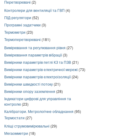
Перетворювачі
(2)
Контролери для вентиляції та ГВП
(4)
ПІД-регулятори
(52)
Програмні задатчики
(3)
Термометри
(23)
Термоперетворювачі
(181)
Вимірювання та регулювання рівня
(27)
Вимірювання параметрів вібрації
(3)
Вимірники параметрів петлі КЗ та ПЗВ
(21)
Вимірники параметрів електричної мережі
(73)
Вимірники параметрів електроізоляції
(24)
Вимірники швидкості потоку
(21)
Вимірники опору заземлення
(28)
Індикатори цифрові для управління та
контролю
(23)
Калібратори. Метрологічне обладнання
(95)
Термостати
(27)
Кліщі струмовимірювальні
(29)
Мегаомметри
(18)