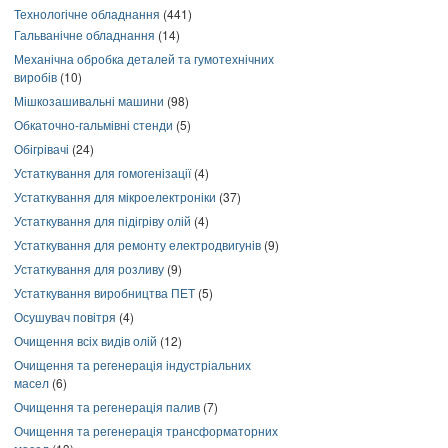
Технологічне обладнання
(441)
Гальванічне обладнання
(14)
Механічна обробка деталей та гумотехнічних
виробів
(10)
Мішкозашивальні машини
(98)
Обкаточно-гальмівні стенди
(5)
Обігрівачі
(24)
Устаткування для гомогенізації
(4)
Устаткування для мікроелектроніки
(37)
Устаткування для підігріву олій
(4)
Устаткування для ремонту електродвигунів
(9)
Устаткування для розливу
(9)
Устаткування виробництва ПЕТ
(5)
Осушувач повітря
(4)
Очищення всіх видів олій
(12)
Очищення та регенерація індустріальних
масел
(6)
Очищення та регенерація палив
(7)
Очищення та регенерація трансформаторних