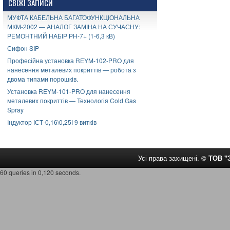
СВІЖІ ЗАПИСИ
МУФТА КАБЕЛЬНА БАГАТОФУНКЦІОНАЛЬНА
МКМ-2002 — АНАЛОГ ЗАМІНА НА СУЧАСНУ:
РЕМОНТНИЙ НАБІР РН-7+ (1-6,3 кВ)
Сифон SIP
Професійна установка REYM-102-PRO для
нанесення металевих покриттів — робота з
двома типами порошків.
Установка REYM-101-PRO для нанесення
металевих покриттів — Технологія Cold Gas
Spray
Індуктор ІСТ-0,16\0,25І 9 витків
Усі права захищені. ©
ТОВ 
60 queries in 0,120 seconds.