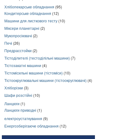
Хлібопекарське обладнання
(95)
Кондитерське обладнання
(12)
Машини для листкового тесту
(10)
Міксери планетарні
(2)
Мукопросіювачі
(2)
Печі
(26)
Предрасстойки
(2)
Тістоділителі (тестоділільні машини)
(7)
Тістозакатні машини
(4)
Тістомісильні машини (тістоміси)
(10)
Тістоокруглювальні машини (тістоокруглювачі)
(4)
Хліборізки
(3)
Шафи розстійні
(10)
Ланцюги
(1)
Ланцюги приводні
(1)
електроустаткування
(9)
Енергозберігаюче обладнання
(12)