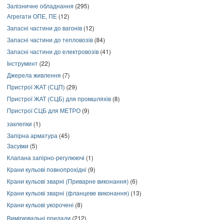
Залізничне обладнання
(295)
Агрегати ОПЕ, ПЕ
(12)
Запасні частини до вагонів
(12)
Запасні частини до тепловозів
(84)
Запасні частини до електровозів
(41)
Інструмент
(22)
Джерела живлення
(7)
Пристрої ЖАТ (СЦП)
(29)
Пристрої ЖАТ (СЦБ) для промшляхів
(8)
Пристрої СЦБ для МЕТРО
(9)
заклепки
(1)
Запірна арматура
(45)
Засувки
(5)
Клапана запірно-регулюючі
(1)
Крани кульові повнопрохідні
(9)
Крани кульові зварні (Приварне виконання)
(6)
Крани кульові зварні (фланцеве виконання)
(13)
Крани кульові укорочені
(8)
Вимірювальні прилади
(212)