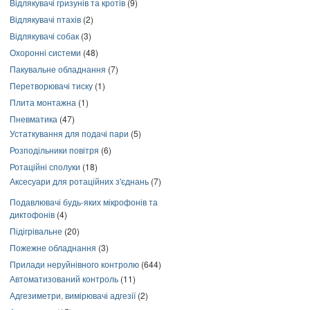
Відлякувачі гризунів та кротів
(9)
Відлякувачі птахів
(2)
Відлякувачі собак
(3)
Охоронні системи
(48)
Пакувальне обладнання
(7)
Перетворювачі тиску
(1)
Плита монтажна
(1)
Пневматика
(47)
Устаткування для подачі пари
(5)
Розподільники повітря
(6)
Ротаційні сполуки
(18)
Аксесуари для ротаційних з'єднань
(7)
Подавлювачі будь-яких мікрофонів та
диктофонів
(4)
Підігрівальне
(20)
Пожежне обладнання
(3)
Прилади неруйнівного контролю
(644)
Автоматизований контроль
(11)
Адгезиметри, вимірювачі адгезії
(2)