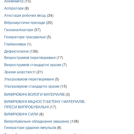
Анемометр
(15)
Аспіратори
(8)
Атестація робочих місць
(34)
Віброакустичні прилади
(20)
Газоаналізатори
(57)
Генератори трасувальні
(5)
Глибиноміри
(1)
Дефектоскопи
(136)
Вихрострумові перетворювачі
(17)
Вихрострумові стандартні зразки
(7)
Зразки шорсткості
(21)
Ультразвукові перетворювачі
(5)
Ультразвукові стандартні зразки
(15)
ВИМІРЮВАЧІ ВОЛОГИ МАТЕРІАЛІВ
(3)
ВИМІРЮВАЧІ МІЦНОСТІ БЕТОНУ І МАТЕРІАЛІВ,
ПРЕСИ ВИПРОБУВАЛЬНІ
(17)
ВИМІРЮВАЧІ СИЛИ
(8)
Випробувальне обладнання (машини)
(138)
Генератори ударних імпульсів
(8)