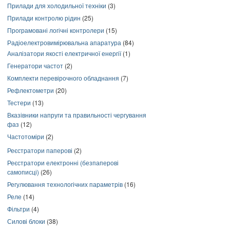
Прилади для холодильної техніки
(3)
Прилади контролю рідин
(25)
Програмовані логічні контролери
(15)
Радіоелектровимірювальна апаратура
(84)
Аналізатори якості електричної енергії
(1)
Генератори частот
(2)
Комплекти перевірочного обладнання
(7)
Рефлектометри
(20)
Тестери
(13)
Вказівники напруги та правильності чергування
фаз
(12)
Частотоміри
(2)
Реєстратори паперові
(2)
Реєстратори електронні (безпаперові
самописці)
(26)
Регулювання технологічних параметрів
(16)
Реле
(14)
Фільтри
(4)
Силові блоки
(38)