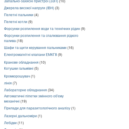
Запально-захисні пристрої (ЗЗП)
(10)
Джерела високої напруги (ІВН)
(3)
Пелетні пальники
(4)
Пелетні котли
(9)
Форсунки розпилення води та технічних рідин
(9)
Форсунки розпилення та спалювання рідкого
палива
(18)
Шафи та щити керування пальниками
(16)
Електромагнітні клапани ЕМКГ8
(9)
Кранове обладнання
(10)
Котушки гальмівні
(5)
Кромкорошувач
(1)
лінія
(7)
Лабораторне обладнання
(34)
Автоматичні піпетки змінного об'єму
механічні
(19)
Прилади для паразитологічного аналізу
(1)
Лазерні дальноміри
(1)
Лебідки
(11)