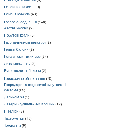
Релейний захист
(10)
Ремонт кабелю
(43)
Газове обладнання
(148)
Азотні балони
(2)
Побутові котли
(5)
Газопальникові пристрої
(2)
Гелієві балони
(2)
Регулятори тиску газу
(34)
Лічильники газу
(2)
Вуглекислотні балони
(2)
Геодезичне обладнання
(70)
Георадари та геодезичні супутникові
системи
(25)
Дальноміри
(1)
Лазерні будівельники площин
(12)
Нівеліри
(8)
Тахеометри
(15)
Теодоліти
(9)