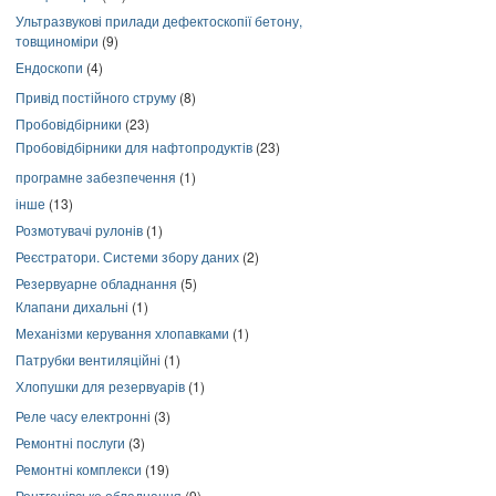
Ультразвукові прилади дефектоскопії бетону,
товщиноміри
(9)
Ендоскопи
(4)
Привід постійного струму
(8)
Пробовідбірники
(23)
Пробовідбірники для нафтопродуктів
(23)
програмне забезпечення
(1)
інше
(13)
Розмотувачі рулонів
(1)
Реєстратори. Системи збору даних
(2)
Резервуарне обладнання
(5)
Клапани дихальні
(1)
Механізми керування хлопавками
(1)
Патрубки вентиляційні
(1)
Хлопушки для резервуарів
(1)
Реле часу електронні
(3)
Ремонтні послуги
(3)
Ремонтні комплекси
(19)
Рентгенівське обладнання
(9)