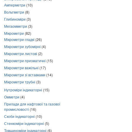
Амперметри
(10)
Вольтметри
(8)
Глибиноміри
(3)
Мегаомметри
(3)
Мікрометри
(82)
Мікрометри гладкі
(26)
Мікрометри зубомірні
(4)
Мікрометри листові
(2)
Мікрометри призматичні
(15)
Мікрометри важільні
(17)
Мікрометри зі вставками
(14)
Мікрометри трубні
(3)
Нутроміри індикаторні
(15)
Омметри
(4)
Прилади для нафтової та газової
промисловості
(16)
Скоби індикаторні
(10)
Стенкоміри індикаторні
(5)
Товщиноміри індикаторні
(6)