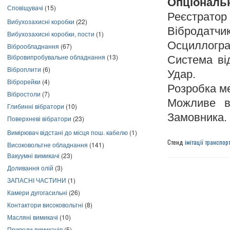
Опціональ
Сповіщувачі
(15)
Реєстратор 
Вибухозахисні коробки
(22)
Вібродатчик
Вибухозахисні коробки, пости
(1)
Осциллогр
Віброобладнання
(67)
Вібровипробувальне обладнання
(13)
Система ві
Віброплити
(6)
Удар.
Віброрейки
(4)
Розробка м
Вібростоли
(7)
Можливе в
Глибинні вібратори
(10)
Замовника.
Поверхневі вібратори
(23)
Вимірювач відстані до місця пош. кабелю
(1)
Стенд
імітації транспо
Високовольтне обладнання
(141)
Вакуумні вимикачі
(23)
Доливання олій
(3)
ЗАПАСНІ ЧАСТИНИ
(1)
Камери дугогасильні
(26)
Контактори високовольтні
(8)
Масляні вимикачі
(10)
Приводи вимикачів
(5)