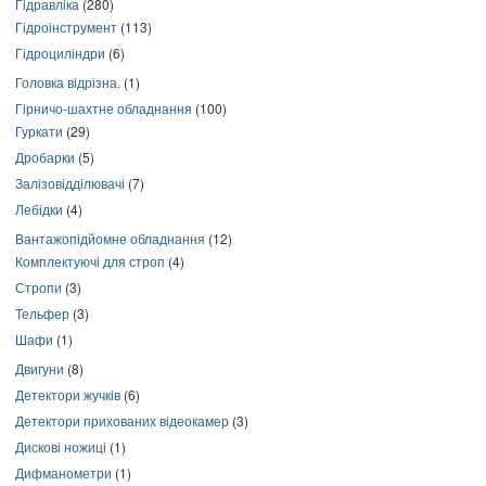
Гідравліка
(280)
Гідроінструмент
(113)
Гідроциліндри
(6)
Головка відрізна.
(1)
Гірничо-шахтне обладнання
(100)
Гуркати
(29)
Дробарки
(5)
Залізовідділювачі
(7)
Лебідки
(4)
Вантажопідйомне обладнання
(12)
Комплектуючі для строп
(4)
Стропи
(3)
Тельфер
(3)
Шафи
(1)
Двигуни
(8)
Детектори жучків
(6)
Детектори прихованих відеокамер
(3)
Дискові ножиці
(1)
Дифманометри
(1)