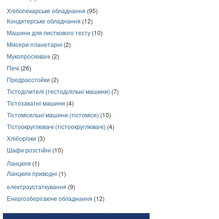
Хлібопекарське обладнання
(95)
Кондитерське обладнання
(12)
Машини для листкового тесту
(10)
Міксери планетарні
(2)
Мукопросіювачі
(2)
Печі
(26)
Предрасстойки
(2)
Тістоділителі (тестоділільні машини)
(7)
Тістозакатні машини
(4)
Тістомісильні машини (тістоміси)
(10)
Тістоокруглювачі (тістоокруглювачі)
(4)
Хліборізки
(3)
Шафи розстійні
(10)
Ланцюги
(1)
Ланцюги приводні
(1)
електроустаткування
(9)
Енергозберігаюче обладнання
(12)