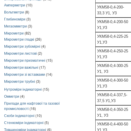
Амперметри
(10)
УКМ58-0,4-200-
Вольтметри
(8)
33,3 У1, У3
Глибиноміри
(3)
УКМ58-0,4-200-50
Мегаомметри
(3)
У1,У3
Мікрометри
(82)
УКМ58-0,4-225-25
Мікрометри гладкі
(26)
У1,У3
Мікрометри зубомірні
(4)
УКМ58-0,4-250-25
Мікрометри листові
(2)
У1,У3
Мікрометри призматичні
(15)
УКМ58-0,4-300-25
Мікрометри важільні
(17)
У1, У3
Мікрометри зі вставками
(14)
УКМ58-0,4-300-50
Мікрометри трубні
(3)
У1,У3
Нутроміри індикаторні
(15)
УКМ58-0,4-337,5-
Омметри
(4)
37,5 У1,У3
Прилади для нафтової та газової
промисловості
(16)
УКМ58-0,4-350-25
Скоби індикаторні
(10)
У1, У3
Стенкоміри індикаторні
(5)
УКМ58-0,4-400-50
Товщиноміри індикаторні
(6)
У1,У3