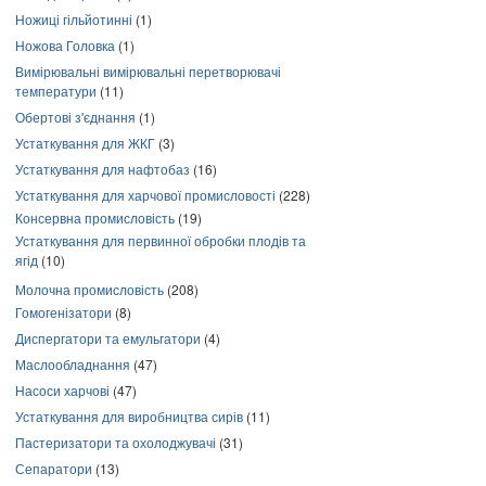
Ножиці гільйотинні
(1)
Ножова Головка
(1)
Вимірювальні вимірювальні перетворювачі
температури
(11)
Обертові з'єднання
(1)
Устаткування для ЖКГ
(3)
Устаткування для нафтобаз
(16)
Устаткування для харчової промисловості
(228)
Консервна промисловість
(19)
Устаткування для первинної обробки плодів та
ягід
(10)
Молочна промисловість
(208)
Гомогенізатори
(8)
Диспергатори та емульгатори
(4)
Маслообладнання
(47)
Насоси харчові
(47)
Устаткування для виробництва сирів
(11)
Пастеризатори та охолоджувачі
(31)
Сепаратори
(13)