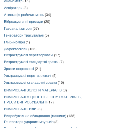
Анемометр
(15)
Аспіратори
(8)
Атестація робочих місць
(34)
Віброакустичні прилади
(20)
Газоаналізатори
(57)
Генератори трасувальні
(5)
Глибиноміри
(1)
Дефектоскопи
(136)
Вихрострумові перетворювачі
(17)
Вихрострумові стандартні зразки
(7)
Зразки шорсткості
(21)
Ультразвукові перетворювачі
(5)
Ультразвукові стандартні зразки
(15)
ВИМІРЮВАЧІ ВОЛОГИ МАТЕРІАЛІВ
(3)
ВИМІРЮВАЧІ МІЦНОСТІ БЕТОНУ І МАТЕРІАЛІВ,
ПРЕСИ ВИПРОБУВАЛЬНІ
(17)
ВИМІРЮВАЧІ СИЛИ
(8)
Випробувальне обладнання (машини)
(138)
Генератори ударних імпульсів
(8)