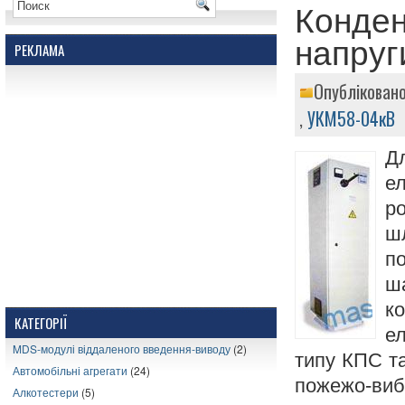
Конден
напруг
РЕКЛАМА
Опубліковано
,
УКМ58-04кВ
Д
е
р
ш
п
ш
к
КАТЕГОРІЇ
е
MDS-модулі віддаленого введення-виводу
(2)
типу КПС та
Автомобільні агрегати
(24)
пожежо-виб
Алкотестери
(5)