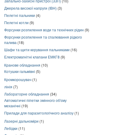
Запально-захисні пристрої (ЗЗП)
(10)
Джерела високої напруги (ІВН)
(3)
Пелетні пальники
(4)
Пелетні котли
(9)
Форсунки розпилення води та технічних рідин
(9)
Форсунки розпилення та спалювання рідкого
палива
(18)
Шафи та щити керування пальниками
(16)
Електромагнітні клапани ЕМКГ8
(9)
Кранове обладнання
(10)
Котушки гальмівні
(5)
Кромкорошувач
(1)
лінія
(7)
Лабораторне обладнання
(34)
Автоматичні піпетки змінного об'єму
механічні
(19)
Прилади для паразитологічного аналізу
(1)
Лазерні дальноміри
(1)
Лебідки
(11)