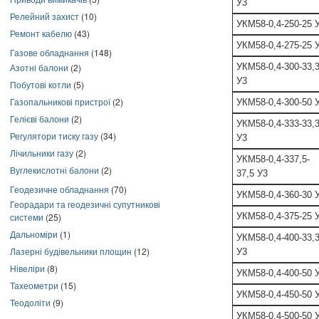
У3
Релейний захист
(10)
УКМ58-0,4-250-25 
Ремонт кабелю
(43)
УКМ58-0,4-275-25 
Газове обладнання
(148)
УКМ58-0,4-300-33,
Азотні балони
(2)
У3
Побутові котли
(5)
Газопальникові пристрої
(2)
УКМ58-0,4-300-50 
Гелієві балони
(2)
УКМ58-0,4-333-33,
Регулятори тиску газу
(34)
У3
Лічильники газу
(2)
УКМ58-0,4-337,5-
Вуглекислотні балони
(2)
37,5 У3
Геодезичне обладнання
(70)
УКМ58-0,4-360-30 
Георадари та геодезичні супутникові
УКМ58-0,4-375-25 
системи
(25)
Дальноміри
(1)
УКМ58-0,4-400-33,
Лазерні будівельники площин
(12)
У3
Нівеліри
(8)
УКМ58-0,4-400-50 
Тахеометри
(15)
УКМ58-0,4-450-50 
Теодоліти
(9)
УКМ58-0,4-500-50 