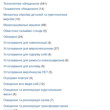
Технологічне обладнання
(441)
Гальванічне обладнання
(14)
Механічна обробка деталей та гумотехнічних
виробів
(10)
Мішкозашивальні машини
(98)
Обкаточно-гальмівні стенди
(5)
Обігрівачі
(24)
Устаткування для гомогенізації
(4)
Устаткування для мікроелектроніки
(37)
Устаткування для підігріву олій
(4)
Устаткування для ремонту електродвигунів
(9)
Устаткування для розливу
(9)
Устаткування виробництва ПЕТ
(5)
Осушувач повітря
(4)
Очищення всіх видів олій
(12)
Очищення та регенерація індустріальних
масел
(6)
Очищення та регенерація палив
(7)
Очищення та регенерація трансформаторних