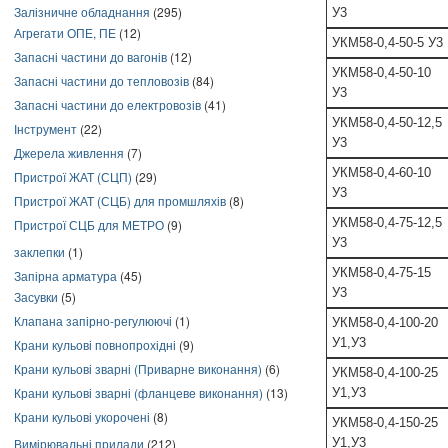
Залізничне обладнання
(295)
У3
Агрегати ОПЕ, ПЕ
(12)
УКМ58-0,4-50-5 У3
Запасні частини до вагонів
(12)
УКМ58-0,4-50-10
Запасні частини до тепловозів
(84)
У3
Запасні частини до електровозів
(41)
УКМ58-0,4-50-12,5
Інструмент
(22)
У3
Джерела живлення
(7)
УКМ58-0,4-60-10
Пристрої ЖАТ (СЦП)
(29)
У3
Пристрої ЖАТ (СЦБ) для промшляхів
(8)
УКМ58-0,4-75-12,5
Пристрої СЦБ для МЕТРО
(9)
У3
заклепки
(1)
УКМ58-0,4-75-15
Запірна арматура
(45)
У3
Засувки
(5)
Клапана запірно-регулюючі
(1)
УКМ58-0,4-100-20
У1,У3
Крани кульові повнопрохідні
(9)
Крани кульові зварні (Приварне виконання)
(6)
УКМ58-0,4-100-25
Крани кульові зварні (фланцеве виконання)
(13)
У1,У3
Крани кульові укорочені
(8)
УКМ58-0,4-150-25
Вимірювальні прилади
(212)
У1,У3