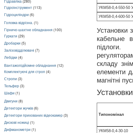
Гідравліка
(280)
Гідроінструмент
(113)
УКМ58-0,4-550-50 
Гідроциліндри
(6)
УКМ58-0,4-600-50 
Головка відрізна.
(1)
Установки 
Гірничо-шахтне обладнання
(100)
Гуркати
(29)
кабельне в
Дробарки
(5)
підлоги.
Залізовідділювачі
(7)
регулятора
Лебідки
(4)
складу зні
Вантажопідйомне обладнання
(12)
елементи д
Комплектуючі для строп
(4)
Стропи
(3)
магнітні пус
Тельфер
(3)
Установки 
Шафи
(1)
Двигуни
(8)
Детектори жучків
(6)
Типономінал
Детектори прихованих відеокамер
(3)
Дискові ножиці
(1)
Дифманометри
(1)
УКМ58-0,4-30-10