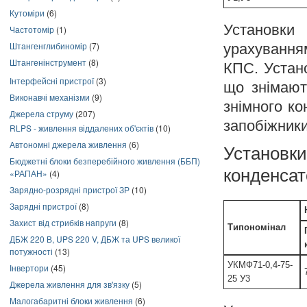
Кутоміри
(6)
Установки
Частотомір
(1)
Штангенглибиномір
(7)
урахування
Штангенінструмент
(8)
КПС. Устано
Інтерфейсні пристрої
(3)
що знімают
Виконавчі механізми
(9)
знімного к
Джерела струму
(207)
запобіжники
RLPS - живлення віддалених об'єктів
(10)
Автономні джерела живлення
(6)
Установки
Бюджетні блоки безперебійного живлення (ББП)
конденса
«РАПАН»
(4)
Зарядно-розрядні пристрої ЗР
(10)
Зарядні пристрої
(8)
Захист від стрибків напруги
(8)
Типономінал
ДБЖ 220 В, UPS 220 V, ДБЖ та UPS великої
потужності
(13)
УКМФ71-0,4-75-
Інвертори
(45)
25 У3
Джерела живлення для зв'язку
(5)
Малогабаритні блоки живлення
(6)