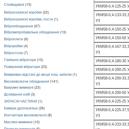
Сповіщувачі
(15)
УКМ58-0,4-125-25 
Вибухозахисні коробки
(22)
УКМ58-0,4-133-33,
Вибухозахисні коробки, пости
(1)
У3
Віброобладнання
(67)
УКМ58-0,4-150-25 
Вібровипробувальне обладнання
(13)
УКМ58-0,4-150-50 
Віброплити
(6)
Віброрейки
(4)
УКМ58-0,4-167-33,
У3
Вібростоли
(7)
Глибинні вібратори
(10)
УКМ58-0,4-180-30 
Поверхневі вібратори
(23)
УКМ58-0,4-200-25 
Вимірювач відстані до місця пош. кабелю
(1)
УКМ58-0,4-200-33,
Високовольтне обладнання
(141)
У3
Вакуумні вимикачі
(23)
УКМ58-0,4-200-50 
Доливання олій
(3)
ЗАПАСНІ ЧАСТИНИ
(1)
УКМ58-0,4-225-25 
Камери дугогасильні
(26)
УКМ58-0,4-225-37,
Контактори високовольтні
(8)
У3
Масляні вимикачі
(10)
УКМ58-0,4-233-33,
Приводи вимикачів
(5)