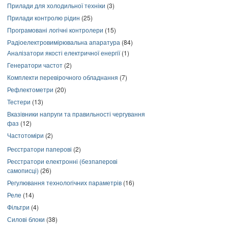
Прилади для холодильної техніки
(3)
Прилади контролю рідин
(25)
Програмовані логічні контролери
(15)
Радіоелектровимірювальна апаратура
(84)
Аналізатори якості електричної енергії
(1)
Генератори частот
(2)
Комплекти перевірочного обладнання
(7)
Рефлектометри
(20)
Тестери
(13)
Вказівники напруги та правильності чергування
фаз
(12)
Частотоміри
(2)
Реєстратори паперові
(2)
Реєстратори електронні (безпаперові
самописці)
(26)
Регулювання технологічних параметрів
(16)
Реле
(14)
Фільтри
(4)
Силові блоки
(38)