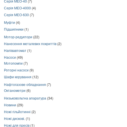
Серія МЕО-40
(7)
Серія МЕО-4000
(4)
Серія МЕО-630
(7)
Муфти
(4)
Підшипники
(1)
Мотор-редуктори
(22)
Нанесення металевих покриттів
(2)
Напівавтомат
(1)
Насоси
(49)
Мотопомпи
(7)
Роторні насоси
(9)
Шафи керування
(12)
Нафтогазове обладнання
(7)
Октанометри
(6)
Низьковольтна апаратура
(34)
Новини
(29)
Ножі гільйотинні
(2)
Ножі дискові.
(1)
Ножі для пресів
(1)