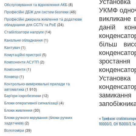
Установка 
Обслуговування та відновлення АКБ
(8)
УКМФ одноч
Професійні ДБЖ для систем безпеки
(46)
викликане 
Професійні джерела живлення та додаткове
обладнання для CCTV та PoE
(24)
даній кон
Стабілізатори напруги
(14)
конденсатор
Канальне обладнання
(1)
більш вис
Кантувач
(1)
конденсато
Комутаційні пристрої
(5)
зростання
Компоненти АСУТП
(2)
конденсато
Компоненти
(1)
Конвеєр
(1)
Установк
Контрольно-вимірювальні прилади та
конденсат
автоматика
(1 910)
замикання
Бар'єри іскробезпеки
(12)
запобіжник
Блоки оперативної сигналізації
(4)
Блоки живлення
(30)
Блоки ручного керування (блоки ручних
«
Трифазні стабілізато
задатчиків)
(2)
10000/3, СН 15000/3,Т
Вологоміри
(39)