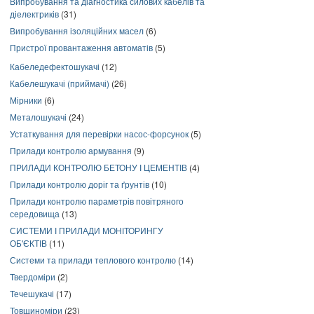
Випробування та діагностика силових кабелів та
діелектриків
(31)
Випробування ізоляційних масел
(6)
Пристрої провантаження автоматів
(5)
Кабеледефектошукачі
(12)
Кабелешукачі (приймачі)
(26)
Мірники
(6)
Металошукачі
(24)
Устаткування для перевірки насос-форсунок
(5)
Прилади контролю армування
(9)
ПРИЛАДИ КОНТРОЛЮ БЕТОНУ І ЦЕМЕНТІВ
(4)
Прилади контролю доріг та ґрунтів
(10)
Прилади контролю параметрів повітряного
середовища
(13)
СИСТЕМИ І ПРИЛАДИ МОНІТОРИНГУ
ОБ'ЄКТІВ
(11)
Системи та прилади теплового контролю
(14)
Твердоміри
(2)
Течешукачі
(17)
Товщиноміри
(23)