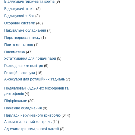
Відлякувачі гризунів та кротів
(9)
Відлякувачі птахів
(2)
Відлякувачі собак
(3)
Охоронні системи
(48)
Пакувальне обладнання
(7)
Перетворювачі тиску
(1)
Плита монтажна
(1)
Пневматика
(47)
Устаткування для подачі пари
(5)
Розподільники повітря
(6)
Ротаційні сполуки
(18)
Аксесуари для ротаційних з'єднань
(7)
Подавлювачі будь-яких мікрофонів та
диктофонів
(4)
Підігрівальне
(20)
Пожежне обладнання
(3)
Прилади неруйнівного контролю
(644)
Автоматизований контроль
(11)
Адгезиметри, вимірювачі адгезії
(2)