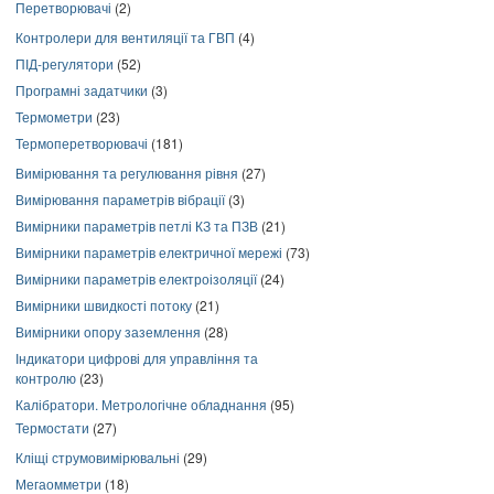
Перетворювачі
(2)
Контролери для вентиляції та ГВП
(4)
ПІД-регулятори
(52)
Програмні задатчики
(3)
Термометри
(23)
Термоперетворювачі
(181)
Вимірювання та регулювання рівня
(27)
Вимірювання параметрів вібрації
(3)
Вимірники параметрів петлі КЗ та ПЗВ
(21)
Вимірники параметрів електричної мережі
(73)
Вимірники параметрів електроізоляції
(24)
Вимірники швидкості потоку
(21)
Вимірники опору заземлення
(28)
Індикатори цифрові для управління та
контролю
(23)
Калібратори. Метрологічне обладнання
(95)
Термостати
(27)
Кліщі струмовимірювальні
(29)
Мегаомметри
(18)