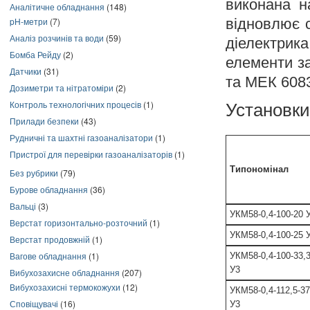
виконана н
Аналітичне обладнання
(148)
pH-метри
(7)
відновлює с
Аналіз розчинів та води
(59)
діелектри
Бомба Рейду
(2)
елементи з
Датчики
(31)
та МЕК 6083
Дозиметри та нітратоміри
(2)
Контроль технологічних процесів
(1)
Установки
Прилади безпеки
(43)
Рудничні та шахтні газоаналізатори
(1)
Пристрої для перевірки газоаналізаторів
(1)
Типономінал
Без рубрики
(79)
Бурове обладнання
(36)
Вальці
(3)
УКМ58-0,4-100-20 
Верстат горизонтально-розточний
(1)
УКМ58-0,4-100-25 
Верстат продовжній
(1)
Вагове обладнання
(1)
УКМ58-0,4-100-33,
У3
Вибухозахисне обладнання
(207)
Вибухозахисні термокожухи
(12)
УКМ58-0,4-112,5-37
Сповіщувачі
(16)
У3