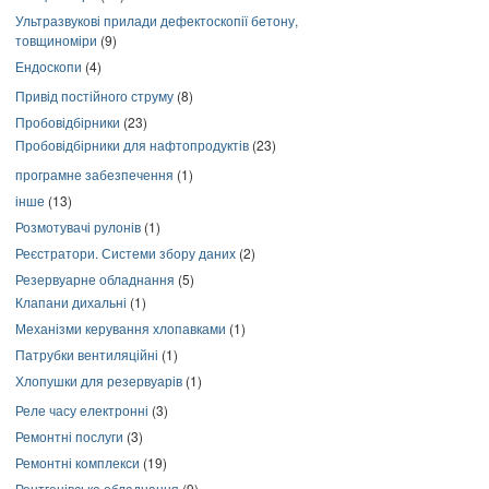
Ультразвукові прилади дефектоскопії бетону,
товщиноміри
(9)
Ендоскопи
(4)
Привід постійного струму
(8)
Пробовідбірники
(23)
Пробовідбірники для нафтопродуктів
(23)
програмне забезпечення
(1)
інше
(13)
Розмотувачі рулонів
(1)
Реєстратори. Системи збору даних
(2)
Резервуарне обладнання
(5)
Клапани дихальні
(1)
Механізми керування хлопавками
(1)
Патрубки вентиляційні
(1)
Хлопушки для резервуарів
(1)
Реле часу електронні
(3)
Ремонтні послуги
(3)
Ремонтні комплекси
(19)
Рентгенівське обладнання
(9)