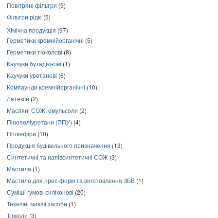
Повітряні фільтри
(9)
Фільтри рідкі
(5)
Хімічна продукція
(97)
Герметики кремнійорганічні
(5)
Герметики тіоколові
(8)
Каучуки бутадієнові
(1)
Каучуки уретанові
(6)
Компаунди кремнійорганічні
(10)
Латекси
(2)
Масляні СОЖ, емульсоли
(2)
Пінополіуретани (ППУ)
(4)
Поліефіри
(10)
Продукція будівельного призначення
(13)
Синтетичні та напівсинтетичні СОЖ
(3)
Мастила
(1)
Мастило для прес-форм та виготовлення ЗБВ
(1)
Суміші гумові силіконові
(20)
Технічні миючі засоби
(1)
Тіоколи
(3)