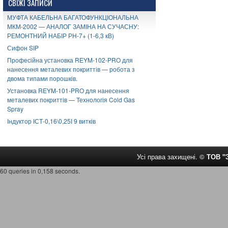
СВІЖІ ЗАПИСИ
МУФТА КАБЕЛЬНА БАГАТОФУНКЦІОНАЛЬНА
МКМ-2002 — АНАЛОГ ЗАМІНА НА СУЧАСНУ:
РЕМОНТНИЙ НАБІР РН-7+ (1-6,3 кВ)
Сифон SIP
Професійна установка REYM-102-PRO для
нанесення металевих покриттів — робота з
двома типами порошків.
Установка REYM-101-PRO для нанесення
металевих покриттів — Технологія Cold Gas
Spray
Індуктор ІСТ-0,16\0,25І 9 витків
Усі права захищені. ©
ТОВ 
60 queries in 0,158 seconds.