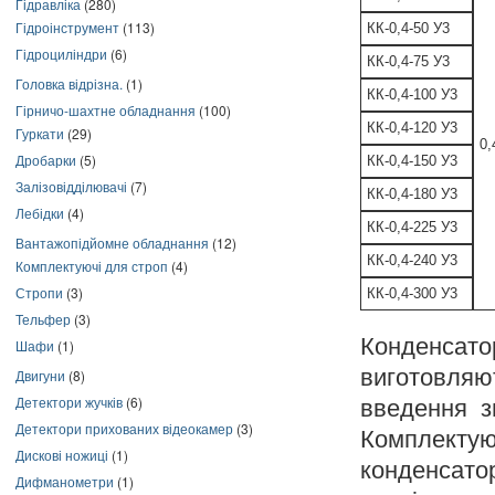
Гідравліка
(280)
Гідроінструмент
(113)
КК-0,4-50 У3
Гідроциліндри
(6)
КК-0,4-75 У3
Головка відрізна.
(1)
КК-0,4-100 У3
Гірничо-шахтне обладнання
(100)
КК-0,4-120 У3
Гуркати
(29)
0,
Дробарки
(5)
КК-0,4-150 У3
Залізовідділювачі
(7)
КК-0,4-180 У3
Лебідки
(4)
КК-0,4-225 У3
Вантажопідйомне обладнання
(12)
КК-0,4-240 У3
Комплектуючі для строп
(4)
Стропи
(3)
КК-0,4-300 У3
Тельфер
(3)
Конденсат
Шафи
(1)
виготовляю
Двигуни
(8)
Детектори жучків
(6)
введення з
Детектори прихованих відеокамер
(3)
Комплект
Дискові ножиці
(1)
конденсат
Дифманометри
(1)