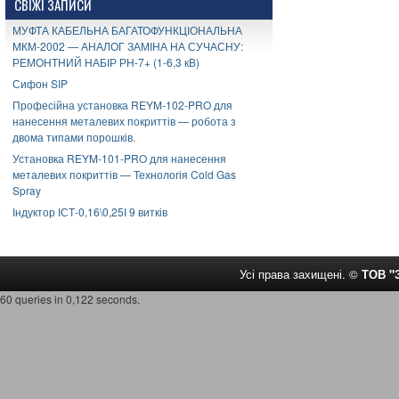
СВІЖІ ЗАПИСИ
МУФТА КАБЕЛЬНА БАГАТОФУНКЦІОНАЛЬНА
МКМ-2002 — АНАЛОГ ЗАМІНА НА СУЧАСНУ:
РЕМОНТНИЙ НАБІР РН-7+ (1-6,3 кВ)
Сифон SIP
Професійна установка REYM-102-PRO для
нанесення металевих покриттів — робота з
двома типами порошків.
Установка REYM-101-PRO для нанесення
металевих покриттів — Технологія Cold Gas
Spray
Індуктор ІСТ-0,16\0,25І 9 витків
Усі права захищені. ©
ТОВ 
60 queries in 0,122 seconds.