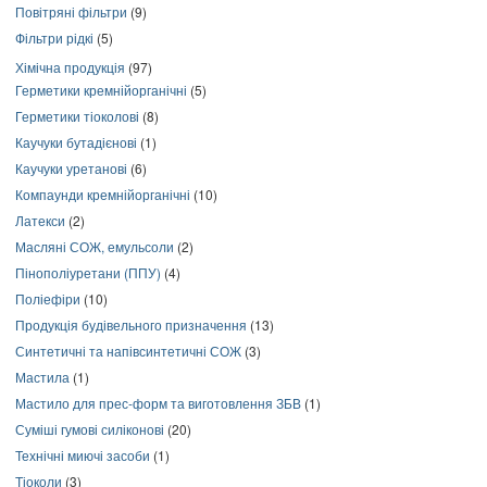
Повітряні фільтри
(9)
Фільтри рідкі
(5)
Хімічна продукція
(97)
Герметики кремнійорганічні
(5)
Герметики тіоколові
(8)
Каучуки бутадієнові
(1)
Каучуки уретанові
(6)
Компаунди кремнійорганічні
(10)
Латекси
(2)
Масляні СОЖ, емульсоли
(2)
Пінополіуретани (ППУ)
(4)
Поліефіри
(10)
Продукція будівельного призначення
(13)
Синтетичні та напівсинтетичні СОЖ
(3)
Мастила
(1)
Мастило для прес-форм та виготовлення ЗБВ
(1)
Суміші гумові силіконові
(20)
Технічні миючі засоби
(1)
Тіоколи
(3)