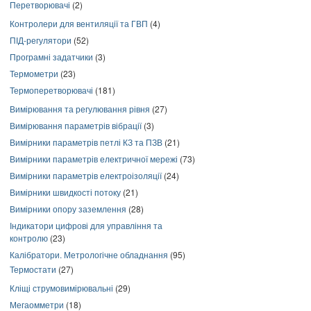
Перетворювачі
(2)
Контролери для вентиляції та ГВП
(4)
ПІД-регулятори
(52)
Програмні задатчики
(3)
Термометри
(23)
Термоперетворювачі
(181)
Вимірювання та регулювання рівня
(27)
Вимірювання параметрів вібрації
(3)
Вимірники параметрів петлі КЗ та ПЗВ
(21)
Вимірники параметрів електричної мережі
(73)
Вимірники параметрів електроізоляції
(24)
Вимірники швидкості потоку
(21)
Вимірники опору заземлення
(28)
Індикатори цифрові для управління та
контролю
(23)
Калібратори. Метрологічне обладнання
(95)
Термостати
(27)
Кліщі струмовимірювальні
(29)
Мегаомметри
(18)