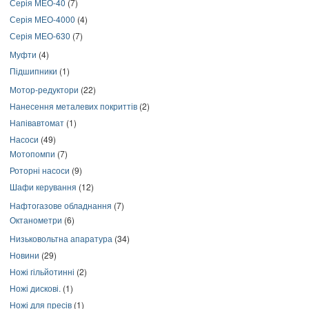
Серія МЕО-40
(7)
Серія МЕО-4000
(4)
Серія МЕО-630
(7)
Муфти
(4)
Підшипники
(1)
Мотор-редуктори
(22)
Нанесення металевих покриттів
(2)
Напівавтомат
(1)
Насоси
(49)
Мотопомпи
(7)
Роторні насоси
(9)
Шафи керування
(12)
Нафтогазове обладнання
(7)
Октанометри
(6)
Низьковольтна апаратура
(34)
Новини
(29)
Ножі гільйотинні
(2)
Ножі дискові.
(1)
Ножі для пресів
(1)