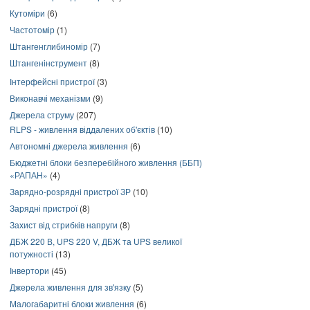
Кутоміри
(6)
Частотомір
(1)
Штангенглибиномір
(7)
Штангенінструмент
(8)
Інтерфейсні пристрої
(3)
Виконавчі механізми
(9)
Джерела струму
(207)
RLPS - живлення віддалених об'єктів
(10)
Автономні джерела живлення
(6)
Бюджетні блоки безперебійного живлення (ББП)
«РАПАН»
(4)
Зарядно-розрядні пристрої ЗР
(10)
Зарядні пристрої
(8)
Захист від стрибків напруги
(8)
ДБЖ 220 В, UPS 220 V, ДБЖ та UPS великої
потужності
(13)
Інвертори
(45)
Джерела живлення для зв'язку
(5)
Малогабаритні блоки живлення
(6)