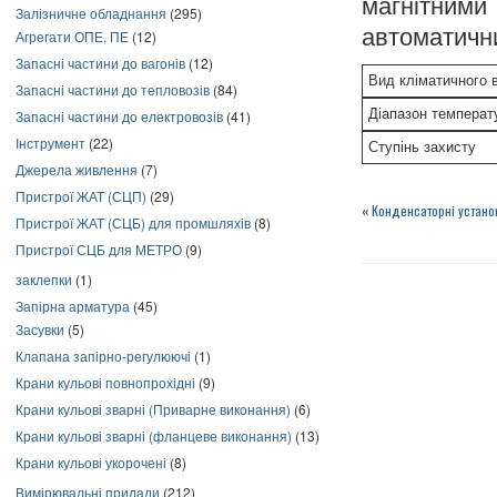
магнітним
Залізничне обладнання
(295)
автоматичн
Агрегати ОПЕ, ПЕ
(12)
Запасні частини до вагонів
(12)
Вид кліматичного 
Запасні частини до тепловозів
(84)
Діапазон температ
Запасні частини до електровозів
(41)
Інструмент
(22)
Ступінь захисту
Джерела живлення
(7)
Пристрої ЖАТ (СЦП)
(29)
«
Конденсаторні устано
Пристрої ЖАТ (СЦБ) для промшляхів
(8)
Пристрої СЦБ для МЕТРО
(9)
заклепки
(1)
Запірна арматура
(45)
Засувки
(5)
Клапана запірно-регулюючі
(1)
Крани кульові повнопрохідні
(9)
Крани кульові зварні (Приварне виконання)
(6)
Крани кульові зварні (фланцеве виконання)
(13)
Крани кульові укорочені
(8)
Вимірювальні прилади
(212)