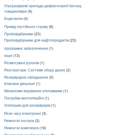
Ультразвукові прилади дефектоскопії бетону,
товщиноміри
(9)
Ендоскопи
(4)
Привід постійного струму
(8)
Пробовідбірники
(23)
Пробовідбірники для нафтопродуктів
(23)
програмне забезпечення
(1)
інше
(13)
Розмотувачі рулонів
(1)
Реєстратори. Системи збору даних
(2)
Резервуарне обладнання
(5)
Клапани дихальні
(1)
Механізми керування хлопавками
(1)
Патрубки вентиляційні
(1)
Хлопушки для резервуарів
(1)
Реле часу електронні
(3)
Ремонтні послуги
(3)
Ремонтні комплекси
(19)
Рентгенівське обладнання
(9)