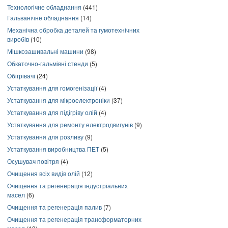
Технологічне обладнання
(441)
Гальванічне обладнання
(14)
Механічна обробка деталей та гумотехнічних
виробів
(10)
Мішкозашивальні машини
(98)
Обкаточно-гальмівні стенди
(5)
Обігрівачі
(24)
Устаткування для гомогенізації
(4)
Устаткування для мікроелектроніки
(37)
Устаткування для підігріву олій
(4)
Устаткування для ремонту електродвигунів
(9)
Устаткування для розливу
(9)
Устаткування виробництва ПЕТ
(5)
Осушувач повітря
(4)
Очищення всіх видів олій
(12)
Очищення та регенерація індустріальних
масел
(6)
Очищення та регенерація палив
(7)
Очищення та регенерація трансформаторних