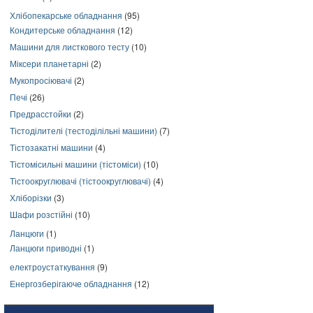
Хлібопекарське обладнання
(95)
Кондитерське обладнання
(12)
Машини для листкового тесту
(10)
Міксери планетарні
(2)
Мукопросіювачі
(2)
Печі
(26)
Предрасстойки
(2)
Тістоділителі (тестоділільні машини)
(7)
Тістозакатні машини
(4)
Тістомісильні машини (тістоміси)
(10)
Тістоокруглювачі (тістоокруглювачі)
(4)
Хліборізки
(3)
Шафи розстійні
(10)
Ланцюги
(1)
Ланцюги приводні
(1)
електроустаткування
(9)
Енергозберігаюче обладнання
(12)