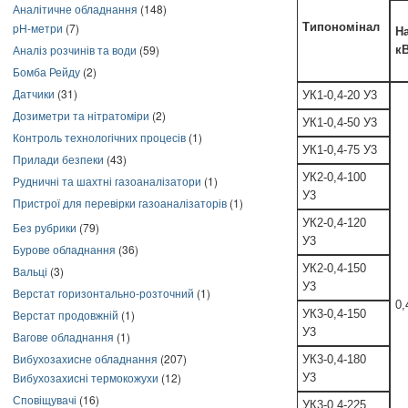
Аналітичне обладнання
(148)
pH-метри
(7)
Типономінал
Н
Аналіз розчинів та води
(59)
к
Бомба Рейду
(2)
Датчики
(31)
УК1-0,4-20 У3
Дозиметри та нітратоміри
(2)
УК1-0,4-50 У3
Контроль технологічних процесів
(1)
УК1-0,4-75 У3
Прилади безпеки
(43)
УК2-0,4-100
Рудничні та шахтні газоаналізатори
(1)
У3
Пристрої для перевірки газоаналізаторів
(1)
УК2-0,4-120
Без рубрики
(79)
У3
Бурове обладнання
(36)
УК2-0,4-150
Вальці
(3)
У3
Верстат горизонтально-розточний
(1)
0,
Верстат продовжній
(1)
УК3-0,4-150
У3
Вагове обладнання
(1)
Вибухозахисне обладнання
(207)
УК3-0,4-180
Вибухозахисні термокожухи
(12)
У3
Сповіщувачі
(16)
УК3-0,4-225