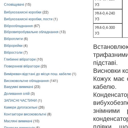
Сповіщувачі
(15)
У3
Вибухозахисні коробки
(22)
УК4-0,4-240
Вибухозахисні коробки, пости
(1)
У3
Віброобладнання
(67)
УК4-0,4-300
Вібровипробувальне обладнання
(13)
У3
Віброплити
(6)
Віброрейки
(4)
Встановлюю
Вібростоли
(7)
трифазними
Глибинні вібратори
(10)
підставі.
Поверхневі вібратори
(23)
Висновки ко
Вимірювач відстані до місця пош. кабелю
(1)
Кожух має 
Високовольтне обладнання
(141)
кабелю.
Вакуумні вимикачі
(23)
Доливання олій
(3)
Конденсатор
ЗАПАСНІ ЧАСТИНИ
(1)
вибухобез
Камери дугогасильні
(26)
знімними 
Контактори високовольтні
(8)
конденсатор
Масляні вимикачі
(10)
плівки, що
Приводи вимикачів
(5)