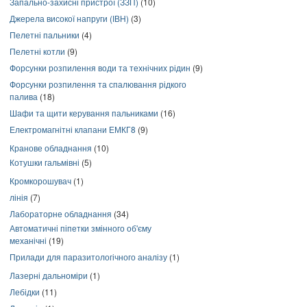
Запально-захисні пристрої (ЗЗП)
(10)
Джерела високої напруги (ІВН)
(3)
Пелетні пальники
(4)
Пелетні котли
(9)
Форсунки розпилення води та технічних рідин
(9)
Форсунки розпилення та спалювання рідкого
палива
(18)
Шафи та щити керування пальниками
(16)
Електромагнітні клапани ЕМКГ8
(9)
Кранове обладнання
(10)
Котушки гальмівні
(5)
Кромкорошувач
(1)
лінія
(7)
Лабораторне обладнання
(34)
Автоматичні піпетки змінного об'єму
механічні
(19)
Прилади для паразитологічного аналізу
(1)
Лазерні дальноміри
(1)
Лебідки
(11)