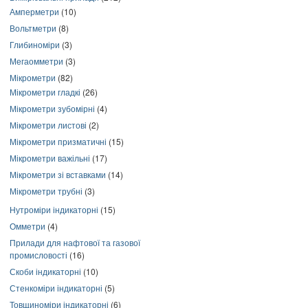
Амперметри
(10)
Вольтметри
(8)
Глибиноміри
(3)
Мегаомметри
(3)
Мікрометри
(82)
Мікрометри гладкі
(26)
Мікрометри зубомірні
(4)
Мікрометри листові
(2)
Мікрометри призматичні
(15)
Мікрометри важільні
(17)
Мікрометри зі вставками
(14)
Мікрометри трубні
(3)
Нутроміри індикаторні
(15)
Омметри
(4)
Прилади для нафтової та газової
промисловості
(16)
Скоби індикаторні
(10)
Стенкоміри індикаторні
(5)
Товщиноміри індикаторні
(6)