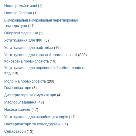
Ножиці гільйотинні
(1)
Ножова Головка
(1)
Вимірювальні вимірювальні перетворювачі
температури
(11)
Обертові з'єднання
(1)
Устаткування для ЖКГ
(3)
Устаткування для нафтобаз
(16)
Устаткування для харчової промисловості
(228)
Консервна промисловість
(19)
Устаткування для первинної обробки плодів та
ягід
(10)
Молочна промисловість
(208)
Гомогенізатори
(8)
Диспергатори та емульгатори
(4)
Маслообладнання
(47)
Насоси харчові
(47)
Устаткування для виробництва сирів
(11)
Пастеризатори та охолоджувачі
(31)
Сепаратори
(13)