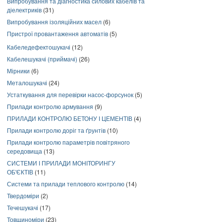
Випробування та діагностика силових кабелів та
діелектриків
(31)
Випробування ізоляційних масел
(6)
Пристрої провантаження автоматів
(5)
Кабеледефектошукачі
(12)
Кабелешукачі (приймачі)
(26)
Мірники
(6)
Металошукачі
(24)
Устаткування для перевірки насос-форсунок
(5)
Прилади контролю армування
(9)
ПРИЛАДИ КОНТРОЛЮ БЕТОНУ І ЦЕМЕНТІВ
(4)
Прилади контролю доріг та ґрунтів
(10)
Прилади контролю параметрів повітряного
середовища
(13)
СИСТЕМИ І ПРИЛАДИ МОНІТОРИНГУ
ОБ'ЄКТІВ
(11)
Системи та прилади теплового контролю
(14)
Твердоміри
(2)
Течешукачі
(17)
Товщиноміри
(23)