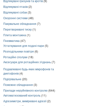
Відлякувачі гризунів та кротів
(9)
Відлякувачі птахів
(2)
Відлякувачі собак
(3)
Охоронні системи
(48)
Пакувальне обладнання
(7)
Перетворювачі тиску
(1)
Плита монтажна
(1)
Пневматика
(47)
Устаткування для подачі пари
(5)
Розподільники повітря
(6)
Ротаційні сполуки
(18)
Аксесуари для ротаційних з'єднань
(7)
Подавлювачі будь-яких мікрофонів та
диктофонів
(4)
Підігрівальне
(20)
Пожежне обладнання
(3)
Прилади неруйнівного контролю
(644)
Автоматизований контроль
(11)
Адгезиметри, вимірювачі адгезії
(2)