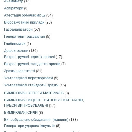
Анемометр
(15)
Аспіратори
(8)
Атестація робочих місць
(34)
Віброакустичні прилади
(20)
Газоаналізатори
(57)
Генератори трасувальні
(5)
Глибиноміри
(1)
Дефектоскопи
(136)
Вихрострумові перетворювачі
(17)
Вихрострумові стандартні зразки
(7)
Зразки шорсткості
(21)
Ультразвукові перетворювачі
(5)
Ультразвукові стандартні зразки
(15)
ВИМІРЮВАЧІ ВОЛОГИ МАТЕРІАЛІВ
(3)
ВИМІРЮВАЧІ МІЦНОСТІ БЕТОНУ І МАТЕРІАЛІВ,
ПРЕСИ ВИПРОБУВАЛЬНІ
(17)
ВИМІРЮВАЧІ СИЛИ
(8)
Випробувальне обладнання (машини)
(138)
Генератори ударних імпульсів
(8)