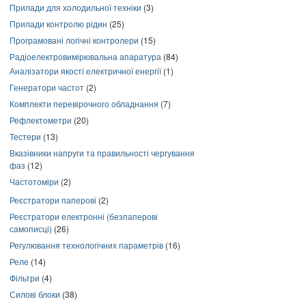
Прилади для холодильної техніки
(3)
Прилади контролю рідин
(25)
Програмовані логічні контролери
(15)
Радіоелектровимірювальна апаратура
(84)
Аналізатори якості електричної енергії
(1)
Генератори частот
(2)
Комплекти перевірочного обладнання
(7)
Рефлектометри
(20)
Тестери
(13)
Вказівники напруги та правильності чергування
фаз
(12)
Частотоміри
(2)
Реєстратори паперові
(2)
Реєстратори електронні (безпаперові
самописці)
(26)
Регулювання технологічних параметрів
(16)
Реле
(14)
Фільтри
(4)
Силові блоки
(38)