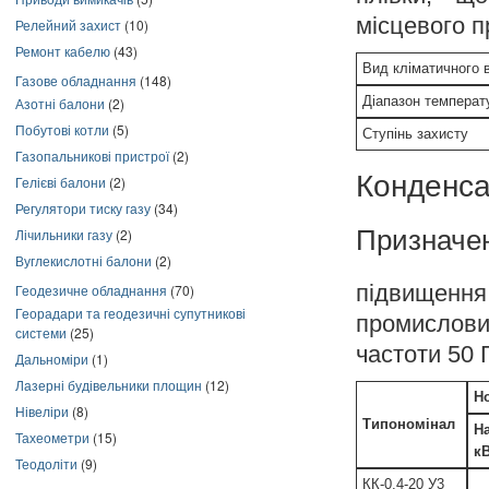
місцевого п
Релейний захист
(10)
Ремонт кабелю
(43)
Вид кліматичного 
Газове обладнання
(148)
Діапазон температ
Азотні балони
(2)
Побутові котли
(5)
Ступінь захисту
Газопальникові пристрої
(2)
Конденса
Гелієві балони
(2)
Регулятори тиску газу
(34)
Призначе
Лічильники газу
(2)
Вуглекислотні балони
(2)
підвищенн
Геодезичне обладнання
(70)
Георадари та геодезичні супутникові
промислови
системи
(25)
частоти 50 
Дальноміри
(1)
Лазерні будівельники площин
(12)
Н
Нівеліри
(8)
Типономінал
На
Тахеометри
(15)
к
Теодоліти
(9)
КК-0,4-20 У3