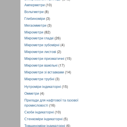
Амперметри
(10)
Вольтметри
(8)
Глибиноміри
(3)
Мегаомметри
(3)
Мікрометри
(82)
Мікрометри гладкі
(26)
Мікрометри зубомірні
(4)
Мікрометри листові
(2)
Мікрометри призматичні
(15)
Мікрометри важільні
(17)
Мікрометри зі вставками
(14)
Мікрометри трубні
(3)
Нутроміри індикаторні
(15)
Омметри
(4)
Прилади для нафтової та газової
промисловості
(16)
Скоби індикаторні
(10)
Стенкоміри індикаторні
(5)
Товщиноміри індикаторні
(6)