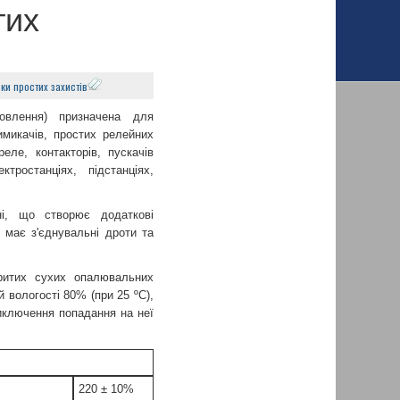
тих
ки простих захистів
овлення) призначена для
имикачів, простих релейних
еле, контакторів, пускачів
ростанціях, підстанціях,
ні, що створює додаткові
і має з'єднувальні дроти та
критих сухих опалювальних
 вологості 80% (при 25 ºС),
иключення попадання на неї
220 ± 10%