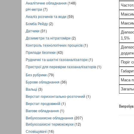
Аналітичне обладнання
(148)
Частот
pH-метри
(7)
Максим
Аналіз розчинів та води
(59)
Бомба Рейду
(2)
Максим
Датчики
(31)
Діапаз
Дозиметри та нітратоміри
(2)
1,5%
Контроль технологічних процесів
(1)
Діапаз
Прилади безпеки
(43)
додатк
Рудничні та шахтні газоаналізатори
(1)
Поріг 
Пристрої для перевірки газоаналізаторів
(1)
Габарит
Без рубрики
(79)
Маса п
Бурове обладнання
(36)
Вальці
(3)
Загаль
Верстат горизонтально-розточний
(1)
Верстат продовжній
(1)
Випробув
Вагове обладнання
(1)
Вибухозахисне обладнання
(207)
Вибухозахисні термокожухи
(12)
Сповіщувачі
(16)