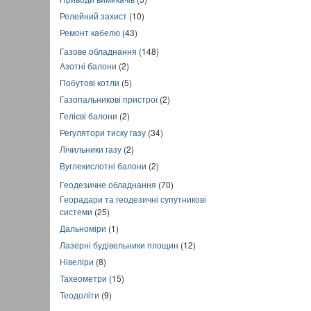
Релейний захист
(10)
Ремонт кабелю
(43)
Газове обладнання
(148)
Азотні балони
(2)
Побутові котли
(5)
Газопальникові пристрої
(2)
Гелієві балони
(2)
Регулятори тиску газу
(34)
Лічильники газу
(2)
Вуглекислотні балони
(2)
Геодезичне обладнання
(70)
Георадари та геодезичні супутникові
системи
(25)
Дальноміри
(1)
Лазерні будівельники площин
(12)
Нівеліри
(8)
Тахеометри
(15)
Теодоліти
(9)