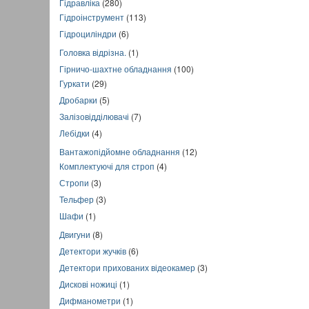
Гідравліка
(280)
Гідроінструмент
(113)
Гідроциліндри
(6)
Головка відрізна.
(1)
Гірничо-шахтне обладнання
(100)
Гуркати
(29)
Дробарки
(5)
Залізовідділювачі
(7)
Лебідки
(4)
Вантажопідйомне обладнання
(12)
Комплектуючі для строп
(4)
Стропи
(3)
Тельфер
(3)
Шафи
(1)
Двигуни
(8)
Детектори жучків
(6)
Детектори прихованих відеокамер
(3)
Дискові ножиці
(1)
Дифманометри
(1)