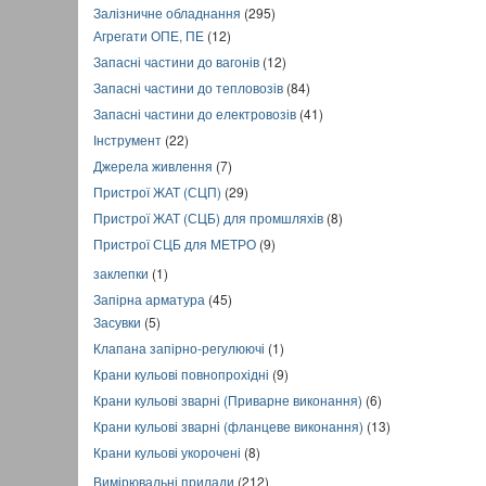
Залізничне обладнання
(295)
Агрегати ОПЕ, ПЕ
(12)
Запасні частини до вагонів
(12)
Запасні частини до тепловозів
(84)
Запасні частини до електровозів
(41)
Інструмент
(22)
Джерела живлення
(7)
Пристрої ЖАТ (СЦП)
(29)
Пристрої ЖАТ (СЦБ) для промшляхів
(8)
Пристрої СЦБ для МЕТРО
(9)
заклепки
(1)
Запірна арматура
(45)
Засувки
(5)
Клапана запірно-регулюючі
(1)
Крани кульові повнопрохідні
(9)
Крани кульові зварні (Приварне виконання)
(6)
Крани кульові зварні (фланцеве виконання)
(13)
Крани кульові укорочені
(8)
Вимірювальні прилади
(212)