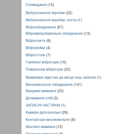
Сповіщувачі
(15)
Вибухозахисні коробки
(22)
Вибухозахисні коробки, пости
(1)
Віброобладнання
(67)
Вібровипробувальне обладнання
(13)
Віброплити
(6)
Віброрейки
(4)
Вібростоли
(7)
Глибинні вібратори
(10)
Поверхневі вібратори
(23)
Вимірювач відстані до місця пош. кабелю
(1)
Високовольтне обладнання
(141)
Вакуумні вимикачі
(23)
Доливання олій
(3)
ЗАПАСНІ ЧАСТИНИ
(1)
Камери дугогасильні
(26)
Контактори високовольтні
(8)
Масляні вимикачі
(10)
Приводи вимикачів
(5)