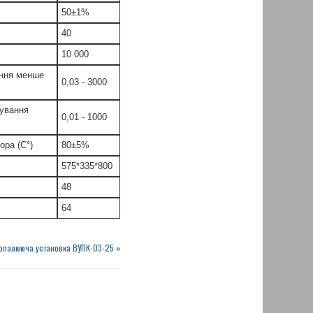
50±1%
40
10 000
ання менше
0,03 - 3000
вування
0,01 - 1000
ора (С°)
80±5%
575*335*800
48
64
опалююча установка ВУПК-03-25
»