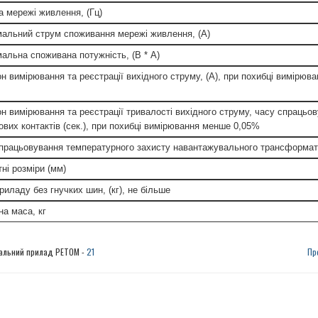
а мережі живлення, (Гц)
альний струм споживання мережі живлення, (А)
альна споживана потужність, (В * А)
он вимірювання та реєстрації вихідного струму, (А), при похибці вимірюв
он вимірювання та реєстрації тривалості вихідного струму, часу спрацьо
ових контактів (сек.), при похибці вимірювання менше 0,05%
спрацьовування температурного захисту навантажувального трансформат
ні розміри (мм)
риладу без гнучких шин, (кг), не більше
на маса, кг
альний прилад РЕТОМ -
21
Пр