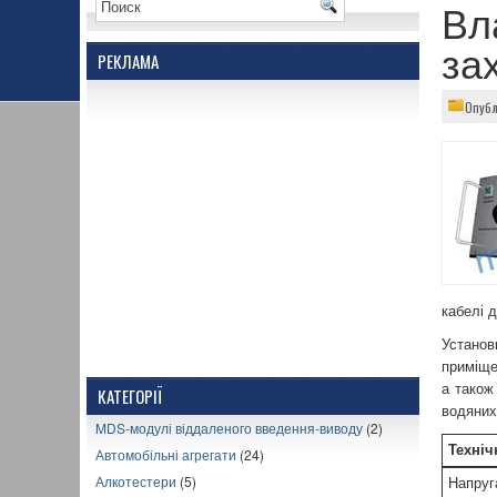
Вл
за
РЕКЛАМА
Опубл
кабелі 
Установ
приміще
а також
КАТЕГОРІЇ
водяних
MDS-модулі віддаленого введення-виводу
(2)
Техніч
Автомобільні агрегати
(24)
Алкотестери
(5)
Напруг