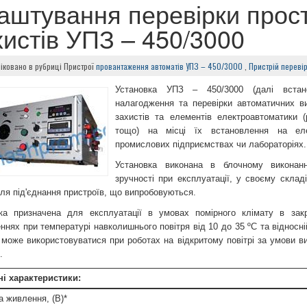
аштування перевірки прос
хистів УПЗ – 450/3000
іковано в рубриці
Пристрої
провантаження автоматів
УПЗ – 450/3000
,
Пристрій перевір
Установка УПЗ – 450/3000 (далі встан
налагодження та перевірки автоматичних в
захистів та елементів електроавтоматики (р
тощо) на місці їх встановлення на елект
промислових підприємствах чи лабораторіях.
Установка виконана в блочному виконан
зручності при експлуатації, у своєму склад
для під'єднання пристроїв, що випробовуються.
ка призначена для експлуатації в умовах помірного клімату в за
ннях при температурі навколишнього повітря від 10 до 35 ºС та відносній
 може використовуватися при роботах на відкритому повітрі за умови в
.
ні характеристики:
а живлення, (В)*