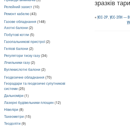
зразків тар
Релейний захист
(10)
Ремонт кабелю
(43)
«
УСС-2Р, УСС-2ПН —
Газове обладнання
(148)
УУ
Азотні балони
(2)
Побутові котли
(5)
Газопальникові пристрої
(2)
Гелієві балони
(2)
Регулятори тиску газу
(34)
Лічильники газу
(2)
Вуглекислотні балони
(2)
Геодезичне обладнання
(70)
Георадари та геодезичні супутникові
системи
(25)
Дальноміри
(1)
Лазерні будівельники площин
(12)
Нівеліри
(8)
Тахеометри
(15)
Теодоліти
(9)