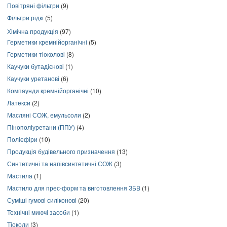
Повітряні фільтри
(9)
Фільтри рідкі
(5)
Хімічна продукція
(97)
Герметики кремнійорганічні
(5)
Герметики тіоколові
(8)
Каучуки бутадієнові
(1)
Каучуки уретанові
(6)
Компаунди кремнійорганічні
(10)
Латекси
(2)
Масляні СОЖ, емульсоли
(2)
Пінополіуретани (ППУ)
(4)
Поліефіри
(10)
Продукція будівельного призначення
(13)
Синтетичні та напівсинтетичні СОЖ
(3)
Мастила
(1)
Мастило для прес-форм та виготовлення ЗБВ
(1)
Суміші гумові силіконові
(20)
Технічні миючі засоби
(1)
Тіоколи
(3)