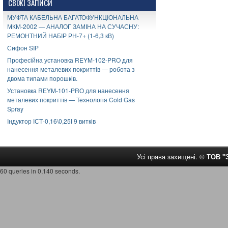
СВІЖІ ЗАПИСИ
МУФТА КАБЕЛЬНА БАГАТОФУНКЦІОНАЛЬНА
МКМ-2002 — АНАЛОГ ЗАМІНА НА СУЧАСНУ:
РЕМОНТНИЙ НАБІР РН-7+ (1-6,3 кВ)
Сифон SIP
Професійна установка REYM-102-PRO для
нанесення металевих покриттів — робота з
двома типами порошків.
Установка REYM-101-PRO для нанесення
металевих покриттів — Технологія Cold Gas
Spray
Індуктор ІСТ-0,16\0,25І 9 витків
Усі права захищені. ©
ТОВ 
60 queries in 0,140 seconds.