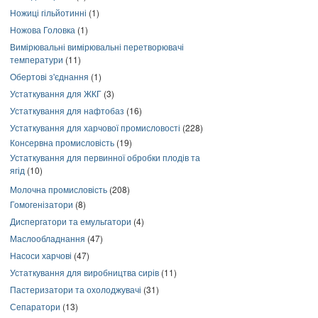
Ножиці гільйотинні
(1)
Ножова Головка
(1)
Вимірювальні вимірювальні перетворювачі
температури
(11)
Обертові з'єднання
(1)
Устаткування для ЖКГ
(3)
Устаткування для нафтобаз
(16)
Устаткування для харчової промисловості
(228)
Консервна промисловість
(19)
Устаткування для первинної обробки плодів та
ягід
(10)
Молочна промисловість
(208)
Гомогенізатори
(8)
Диспергатори та емульгатори
(4)
Маслообладнання
(47)
Насоси харчові
(47)
Устаткування для виробництва сирів
(11)
Пастеризатори та охолоджувачі
(31)
Сепаратори
(13)