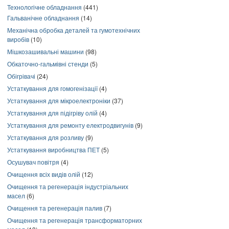
Технологічне обладнання
(441)
Гальванічне обладнання
(14)
Механічна обробка деталей та гумотехнічних
виробів
(10)
Мішкозашивальні машини
(98)
Обкаточно-гальмівні стенди
(5)
Обігрівачі
(24)
Устаткування для гомогенізації
(4)
Устаткування для мікроелектроніки
(37)
Устаткування для підігріву олій
(4)
Устаткування для ремонту електродвигунів
(9)
Устаткування для розливу
(9)
Устаткування виробництва ПЕТ
(5)
Осушувач повітря
(4)
Очищення всіх видів олій
(12)
Очищення та регенерація індустріальних
масел
(6)
Очищення та регенерація палив
(7)
Очищення та регенерація трансформаторних