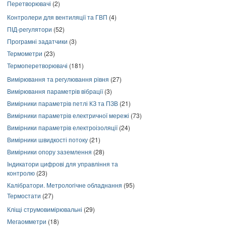
Перетворювачі
(2)
Контролери для вентиляції та ГВП
(4)
ПІД-регулятори
(52)
Програмні задатчики
(3)
Термометри
(23)
Термоперетворювачі
(181)
Вимірювання та регулювання рівня
(27)
Вимірювання параметрів вібрації
(3)
Вимірники параметрів петлі КЗ та ПЗВ
(21)
Вимірники параметрів електричної мережі
(73)
Вимірники параметрів електроізоляції
(24)
Вимірники швидкості потоку
(21)
Вимірники опору заземлення
(28)
Індикатори цифрові для управління та
контролю
(23)
Калібратори. Метрологічне обладнання
(95)
Термостати
(27)
Кліщі струмовимірювальні
(29)
Мегаомметри
(18)