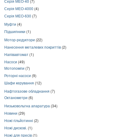
Серія МЕО-40
(7)
Серія МЕО-4000
(4)
Серія МЕО-630
(7)
Муфти
(4)
Підшипники
(1)
Мотор-редуктори
(22)
Нанесення металевих покриттів
(2)
Напівавтомат
(1)
Насоси
(49)
Мотопомпи
(7)
Роторні насоси
(9)
Шафи керування
(12)
Нафтогазове обладнання
(7)
Октанометри
(6)
Низьковольтна апаратура
(34)
Новини
(29)
Ножі гільйотинні
(2)
Ножі дискові.
(1)
Ножі для пресів
(1)