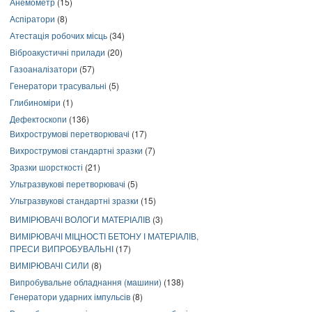
Анемометр
(15)
Аспіратори
(8)
Атестація робочих місць
(34)
Віброакустичні прилади
(20)
Газоаналізатори
(57)
Генератори трасувальні
(5)
Глибиноміри
(1)
Дефектоскопи
(136)
Вихрострумові перетворювачі
(17)
Вихрострумові стандартні зразки
(7)
Зразки шорсткості
(21)
Ультразвукові перетворювачі
(5)
Ультразвукові стандартні зразки
(15)
ВИМІРЮВАЧІ ВОЛОГИ МАТЕРІАЛІВ
(3)
ВИМІРЮВАЧІ МІЦНОСТІ БЕТОНУ І МАТЕРІАЛІВ,
ПРЕСИ ВИПРОБУВАЛЬНІ
(17)
ВИМІРЮВАЧІ СИЛИ
(8)
Випробувальне обладнання (машини)
(138)
Генератори ударних імпульсів
(8)