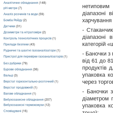
Аналітичне обладнання
(148)
нетиповим 
pH-метри
(7)
діапазоні 
Аналіз розчинів та води
(59)
харчування д
Бомба Рейду
(2)
Датчики
(31)
- Стаканчик
Дозиметри та нітратоміри
(2)
діапазоні 
Контроль технологічних процесів
(1)
категорій «
Прилади безпеки
(43)
Рудничні та шахтні газоаналізатори
(1)
- Баночки з
Пристрої для перевірки газоаналізаторів
(1)
від 61 до 8
Без рубрики
(79)
продуктів 
Бурове обладнання
(36)
упаковка ко
Вальці
(3)
через торго
Верстат горизонтально-розточний
(1)
Верстат продовжній
(1)
- Баночки з
Вагове обладнання
(1)
діаметром 
Вибухозахисне обладнання
(207)
Вибухозахисні термокожухи
(12)
упаковка к
Сповіщувачі
(16)
тощо);