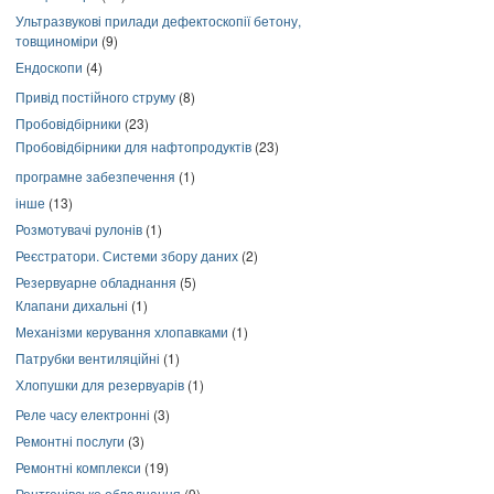
Ультразвукові прилади дефектоскопії бетону,
товщиноміри
(9)
Ендоскопи
(4)
Привід постійного струму
(8)
Пробовідбірники
(23)
Пробовідбірники для нафтопродуктів
(23)
програмне забезпечення
(1)
інше
(13)
Розмотувачі рулонів
(1)
Реєстратори. Системи збору даних
(2)
Резервуарне обладнання
(5)
Клапани дихальні
(1)
Механізми керування хлопавками
(1)
Патрубки вентиляційні
(1)
Хлопушки для резервуарів
(1)
Реле часу електронні
(3)
Ремонтні послуги
(3)
Ремонтні комплекси
(19)
Рентгенівське обладнання
(9)