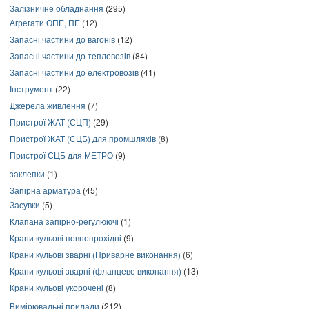
Залізничне обладнання
(295)
Агрегати ОПЕ, ПЕ
(12)
Запасні частини до вагонів
(12)
Запасні частини до тепловозів
(84)
Запасні частини до електровозів
(41)
Інструмент
(22)
Джерела живлення
(7)
Пристрої ЖАТ (СЦП)
(29)
Пристрої ЖАТ (СЦБ) для промшляхів
(8)
Пристрої СЦБ для МЕТРО
(9)
заклепки
(1)
Запірна арматура
(45)
Засувки
(5)
Клапана запірно-регулюючі
(1)
Крани кульові повнопрохідні
(9)
Крани кульові зварні (Приварне виконання)
(6)
Крани кульові зварні (фланцеве виконання)
(13)
Крани кульові укорочені
(8)
Вимірювальні прилади
(212)