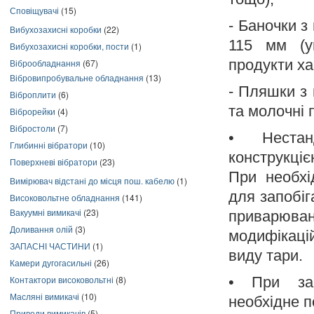
Сповіщувачі
(15)
- Баночки з
Вибухозахисні коробки
(22)
115 мм (уп
Вибухозахисні коробки, пости
(1)
продукти хар
Віброобладнання
(67)
Вібровипробувальне обладнання
(13)
- Пляшки з
Віброплити
(6)
та молочні 
Віброрейки
(4)
Вібростоли
(7)
• Нестанд
Глибинні вібратори
(10)
конструкціє
Поверхневі вібратори
(23)
При необхі
Вимірювач відстані до місця пош. кабелю
(1)
для запобіг
Високовольтне обладнання
(141)
Вакуумні вимикачі
(23)
приварюва
Доливання олій
(3)
модифікаці
ЗАПАСНІ ЧАСТИНИ
(1)
виду тари.
Камери дугогасильні
(26)
Контактори високовольтні
(8)
• При зам
Масляні вимикачі
(10)
необхідне п
Приводи вимикачів
(5)