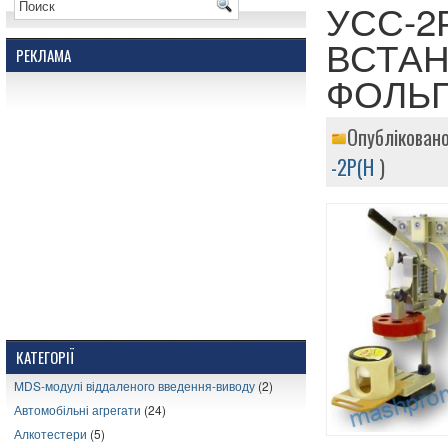
УСС-2
ВСТАН
РЕКЛАМА
ФОЛЬГ
Опубліковано
-2Р(Н
)
КАТЕГОРІЇ
MDS-модулі віддаленого введення-виводу
(2)
Автомобільні агрегати
(24)
Алкотестери
(5)