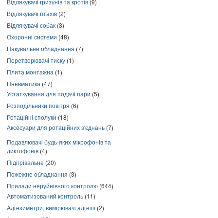
Відлякувачі гризунів та кротів
(9)
Відлякувачі птахів
(2)
Відлякувачі собак
(3)
Охоронні системи
(48)
Пакувальне обладнання
(7)
Перетворювачі тиску
(1)
Плита монтажна
(1)
Пневматика
(47)
Устаткування для подачі пари
(5)
Розподільники повітря
(6)
Ротаційні сполуки
(18)
Аксесуари для ротаційних з'єднань
(7)
Подавлювачі будь-яких мікрофонів та
диктофонів
(4)
Підігрівальне
(20)
Пожежне обладнання
(3)
Прилади неруйнівного контролю
(644)
Автоматизований контроль
(11)
Адгезиметри, вимірювачі адгезії
(2)