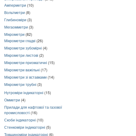
Амперметри
(10)
Вольтметри
(8)
Глибиноміри
(3)
Мегаомметри
(3)
Мікрометри
(82)
Мікрометри гладкі
(26)
Мікрометри зубомірні
(4)
Мікрометри листові
(2)
Мікрометри призматичні
(15)
Мікрометри важільні
(17)
Мікрометри зі вставками
(14)
Мікрометри трубні
(3)
Нутроміри індикаторні
(15)
Омметри
(4)
Прилади для нафтової та газової
промисловості
(16)
Скоби індикаторні
(10)
Стенкоміри індикаторні
(5)
Товщиноміри індикаторні
(6)