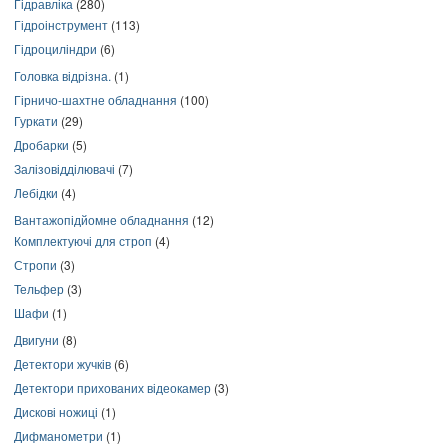
Гідравліка
(280)
Гідроінструмент
(113)
Гідроциліндри
(6)
Головка відрізна.
(1)
Гірничо-шахтне обладнання
(100)
Гуркати
(29)
Дробарки
(5)
Залізовідділювачі
(7)
Лебідки
(4)
Вантажопідйомне обладнання
(12)
Комплектуючі для строп
(4)
Стропи
(3)
Тельфер
(3)
Шафи
(1)
Двигуни
(8)
Детектори жучків
(6)
Детектори прихованих відеокамер
(3)
Дискові ножиці
(1)
Дифманометри
(1)