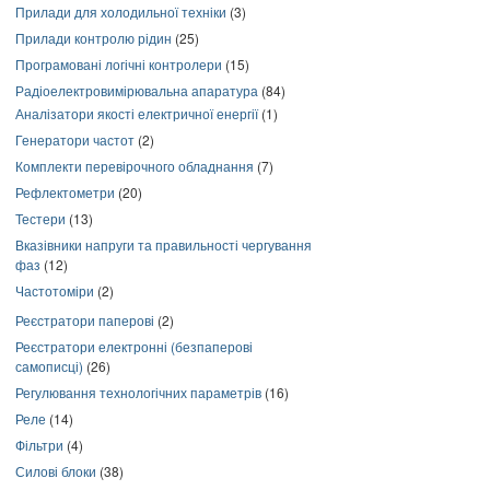
Прилади для холодильної техніки
(3)
Прилади контролю рідин
(25)
Програмовані логічні контролери
(15)
Радіоелектровимірювальна апаратура
(84)
Аналізатори якості електричної енергії
(1)
Генератори частот
(2)
Комплекти перевірочного обладнання
(7)
Рефлектометри
(20)
Тестери
(13)
Вказівники напруги та правильності чергування
фаз
(12)
Частотоміри
(2)
Реєстратори паперові
(2)
Реєстратори електронні (безпаперові
самописці)
(26)
Регулювання технологічних параметрів
(16)
Реле
(14)
Фільтри
(4)
Силові блоки
(38)