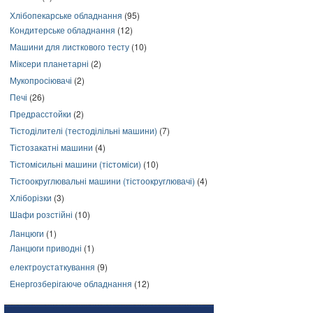
Хлібопекарське обладнання
(95)
Кондитерське обладнання
(12)
Машини для листкового тесту
(10)
Міксери планетарні
(2)
Мукопросіювачі
(2)
Печі
(26)
Предрасстойки
(2)
Тістоділителі (тестоділільні машини)
(7)
Тістозакатні машини
(4)
Тістомісильні машини (тістоміси)
(10)
Тістоокруглювальні машини (тістоокруглювачі)
(4)
Хліборізки
(3)
Шафи розстійні
(10)
Ланцюги
(1)
Ланцюги приводні
(1)
електроустаткування
(9)
Енергозберігаюче обладнання
(12)