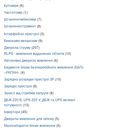
Кутоміри
(6)
Частотомір
(1)
Штангенглибиномір
(7)
Штангенінструмент
(8)
Інтерфейсні пристрої
(3)
Виконавчі механізми
(9)
Джерела струму
(207)
RLPS - живлення віддалених об'єктів
(10)
Автономні джерела живлення
(6)
Бюджетні блоки безперебійного живлення (ББП)
«РАПАН»
(4)
Зарядно-розрядні пристрої ЗР
(10)
Зарядні пристрої
(8)
Захист від стрибків напруги
(8)
ДБЖ 220 В, UPS 220 V, ДБЖ та UPS великої
потужності
(13)
Інвертори
(45)
Джерела живлення для зв'язку
(5)
Малогабаритні блоки живлення
(6)