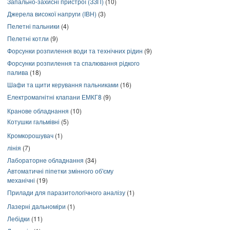
Запально-захисні пристрої (ЗЗП)
(10)
Джерела високої напруги (ІВН)
(3)
Пелетні пальники
(4)
Пелетні котли
(9)
Форсунки розпилення води та технічних рідин
(9)
Форсунки розпилення та спалювання рідкого
палива
(18)
Шафи та щити керування пальниками
(16)
Електромагнітні клапани ЕМКГ8
(9)
Кранове обладнання
(10)
Котушки гальмівні
(5)
Кромкорошувач
(1)
лінія
(7)
Лабораторне обладнання
(34)
Автоматичні піпетки змінного об'єму
механічні
(19)
Прилади для паразитологічного аналізу
(1)
Лазерні дальноміри
(1)
Лебідки
(11)