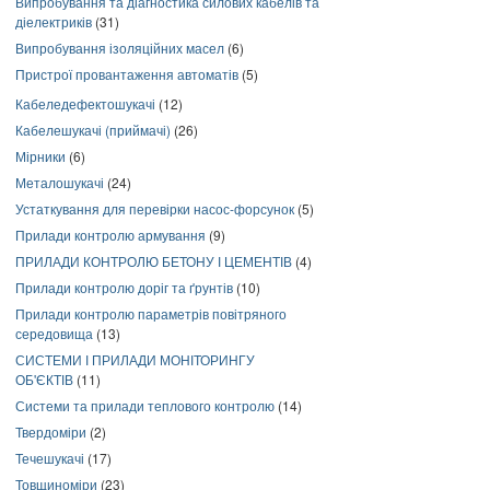
Випробування та діагностика силових кабелів та
діелектриків
(31)
Випробування ізоляційних масел
(6)
Пристрої провантаження автоматів
(5)
Кабеледефектошукачі
(12)
Кабелешукачі (приймачі)
(26)
Мірники
(6)
Металошукачі
(24)
Устаткування для перевірки насос-форсунок
(5)
Прилади контролю армування
(9)
ПРИЛАДИ КОНТРОЛЮ БЕТОНУ І ЦЕМЕНТІВ
(4)
Прилади контролю доріг та ґрунтів
(10)
Прилади контролю параметрів повітряного
середовища
(13)
СИСТЕМИ І ПРИЛАДИ МОНІТОРИНГУ
ОБ'ЄКТІВ
(11)
Системи та прилади теплового контролю
(14)
Твердоміри
(2)
Течешукачі
(17)
Товщиноміри
(23)