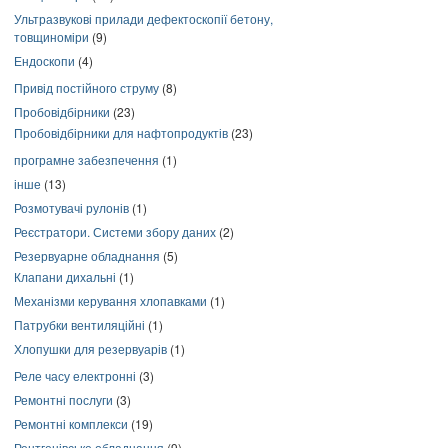
Ультразвукові прилади дефектоскопії бетону,
товщиноміри
(9)
Ендоскопи
(4)
Привід постійного струму
(8)
Пробовідбірники
(23)
Пробовідбірники для нафтопродуктів
(23)
програмне забезпечення
(1)
інше
(13)
Розмотувачі рулонів
(1)
Реєстратори. Системи збору даних
(2)
Резервуарне обладнання
(5)
Клапани дихальні
(1)
Механізми керування хлопавками
(1)
Патрубки вентиляційні
(1)
Хлопушки для резервуарів
(1)
Реле часу електронні
(3)
Ремонтні послуги
(3)
Ремонтні комплекси
(19)
Рентгенівське обладнання
(9)