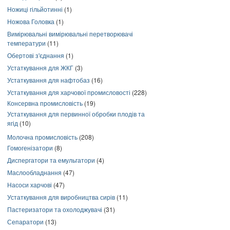
Ножиці гільйотинні
(1)
Ножова Головка
(1)
Вимірювальні вимірювальні перетворювачі
температури
(11)
Обертові з'єднання
(1)
Устаткування для ЖКГ
(3)
Устаткування для нафтобаз
(16)
Устаткування для харчової промисловості
(228)
Консервна промисловість
(19)
Устаткування для первинної обробки плодів та
ягід
(10)
Молочна промисловість
(208)
Гомогенізатори
(8)
Диспергатори та емульгатори
(4)
Маслообладнання
(47)
Насоси харчові
(47)
Устаткування для виробництва сирів
(11)
Пастеризатори та охолоджувачі
(31)
Сепаратори
(13)