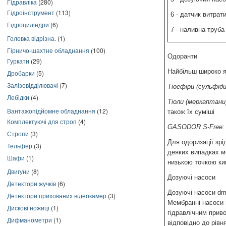
Гідравліка
(280)
Гідроінструмент
(113)
6 - датчик витрат
Гідроциліндри
(6)
7 - наливна труба
Головка відрізна.
(1)
Гірничо-шахтне обладнання
(100)
Одоранти
Гуркати
(29)
Найбільш широко як
Дробарки
(5)
Залізовідділювачі
(7)
Тіоефіри (сульфіди
Лебідки
(4)
Тіоли (меркаптани
Вантажопідйомне обладнання
(12)
також їх суміші
Комплектуючі для строп
(4)
GASODOR S-Free:
Стропи
(3)
Для одоризації зр
Тельфер
(3)
деяких випадках м
Шафи
(1)
низькою точкою ки
Двигуни
(8)
Дозуючі насоси
Детектори жучків
(6)
Дозуючі насоси dm
Детектори прихованих відеокамер
(3)
Мембранні насоси 
Дискові ножиці
(1)
гідравлічним прив
Дифманометри
(1)
відповідно до рівн