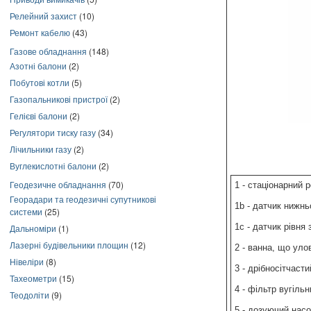
Релейний захист
(10)
Ремонт кабелю
(43)
Газове обладнання
(148)
Азотні балони
(2)
Побутові котли
(5)
Газопальникові пристрої
(2)
Гелієві балони
(2)
Регулятори тиску газу
(34)
Лічильники газу
(2)
Вуглекислотні балони
(2)
Геодезичне обладнання
(70)
1 - стаціонарний 
Георадари та геодезичні супутникові
1b - датчик нижнь
системи
(25)
1с - датчик рівня
Дальноміри
(1)
Лазерні будівельники площин
(12)
2 - ванна, що ул
Нівеліри
(8)
3 - дрібносітчаст
Тахеометри
(15)
4 - фільтр вугільн
Теодоліти
(9)
5 - дозуючий нас