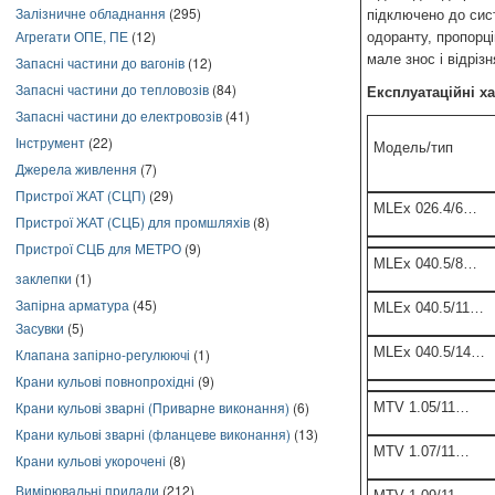
Залізничне обладнання
(295)
підключено до сис
Агрегати ОПЕ, ПЕ
(12)
одоранту, пропорці
мале знос і відрі
Запасні частини до вагонів
(12)
Запасні частини до тепловозів
(84)
Експлуатаційні х
Запасні частини до електровозів
(41)
Інструмент
(22)
Модель/тип
Джерела живлення
(7)
Пристрої ЖАТ (СЦП)
(29)
MLEx 026.4/6…
Пристрої ЖАТ (СЦБ) для промшляхів
(8)
Пристрої СЦБ для МЕТРО
(9)
MLEx 040.5/8…
заклепки
(1)
Запірна арматура
(45)
MLEx 040.5/11…
Засувки
(5)
MLEx 040.5/14…
Клапана запірно-регулюючі
(1)
Крани кульові повнопрохідні
(9)
Крани кульові зварні (Приварне виконання)
(6)
MTV 1.05/11…
Крани кульові зварні (фланцеве виконання)
(13)
MTV 1.07/11…
Крани кульові укорочені
(8)
Вимірювальні прилади
(212)