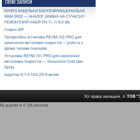
СВІЖІ ЗАПИСИ
МУФТА КАБЕЛЬНА БАГАТОФУНКЦІОНАЛЬНА
МКМ-2002 — АНАЛОГ ЗАМІНА НА СУЧАСНУ:
РЕМОНТНИЙ НАБІР РН-7+ (1-6,3 кВ)
Сифон SIP
Професійна установка REYM-102-PRO для
нанесення металевих покриттів — робота з
двома типами порошків.
Установка REYM-101-PRO для нанесення
металевих покриттів — Технологія Cold Gas
Spray
Індуктор ІСТ-0,16\0,25І 9 витків
Усі права захищені. ©
ТОВ 
60 queries in 0,126 seconds.