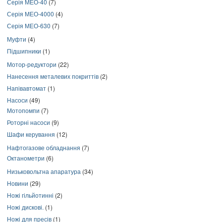
Серія МЕО-40
(7)
Серія МЕО-4000
(4)
Серія МЕО-630
(7)
Муфти
(4)
Підшипники
(1)
Мотор-редуктори
(22)
Нанесення металевих покриттів
(2)
Напівавтомат
(1)
Насоси
(49)
Мотопомпи
(7)
Роторні насоси
(9)
Шафи керування
(12)
Нафтогазове обладнання
(7)
Октанометри
(6)
Низьковольтна апаратура
(34)
Новини
(29)
Ножі гільйотинні
(2)
Ножі дискові.
(1)
Ножі для пресів
(1)