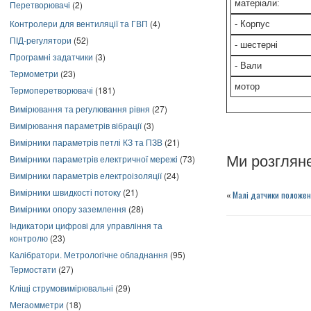
матеріали:
Перетворювачі
(2)
Контролери для вентиляції та ГВП
(4)
- Корпус
ПІД-регулятори
(52)
- шестерні
Програмні задатчики
(3)
- Вали
Термометри
(23)
мотор
Термоперетворювачі
(181)
Вимірювання та регулювання рівня
(27)
Вимірювання параметрів вібрації
(3)
Вимірники параметрів петлі КЗ та ПЗВ
(21)
Вимірники параметрів електричної мережі
(73)
Ми розглян
Вимірники параметрів електроізоляції
(24)
Вимірники швидкості потоку
(21)
«
Малі датчики положен
Вимірники опору заземлення
(28)
Індикатори цифрові для управління та
контролю
(23)
Калібратори. Метрологічне обладнання
(95)
Термостати
(27)
Кліщі струмовимірювальні
(29)
Мегаомметри
(18)