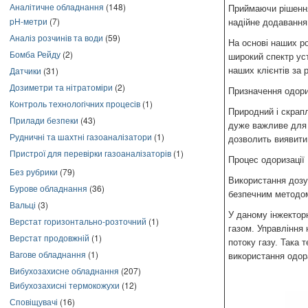
Аналітичне обладнання
(148)
Приймаючи рішення
pH-метри
(7)
надійне додавання 
Аналіз розчинів та води
(59)
На основі наших ро
Бомба Рейду
(2)
широкий спектр уст
Датчики
(31)
наших клієнтів за
Дозиметри та нітратоміри
(2)
Призначення одори
Контроль технологічних процесів
(1)
Природний і скрап
Прилади безпеки
(43)
дуже важливе для 
Рудничні та шахтні газоаналізатори
(1)
дозволить виявити 
Пристрої для перевірки газоаналізаторів
(1)
Процес одоризації
Без рубрики
(79)
Використання дозую
Бурове обладнання
(36)
безпечним методом
Вальці
(3)
У даному інжекторн
Верстат горизонтально-розточний
(1)
газом. Управління
Верстат продовжній
(1)
потоку газу. Така 
Вагове обладнання
(1)
використання одор
Вибухозахисне обладнання
(207)
Вибухозахисні термокожухи
(12)
Сповіщувачі
(16)