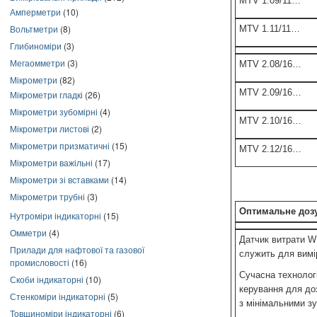
MTV 1.09/11…
Амперметри
(10)
Вольтметри
(8)
MTV 1.11/11…
Глибиноміри
(3)
Мегаомметри
(3)
MTV 2.08/16…
Мікрометри
(82)
MTV 2.09/16…
Мікрометри гладкі
(26)
Мікрометри зубомірні
(4)
MTV 2.10/16…
Мікрометри листові
(2)
Мікрометри призматичні
(15)
MTV 2.12/16…
Мікрометри важільні
(17)
Мікрометри зі вставками
(14)
Мікрометри трубні
(3)
Оптимальне доз
Нутроміри індикаторні
(15)
Омметри
(4)
Датчик витрати W
Прилади для нафтової та газової
служить для вимі
промисловості
(16)
Сучасна технолог
Скоби індикаторні
(10)
керування для до
Стенкоміри індикаторні
(5)
з мінімальними з
Товщиноміри індикаторні
(6)