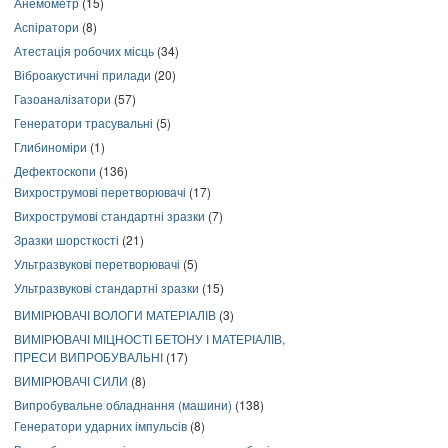
Анемометр
(15)
Аспіратори
(8)
Атестація робочих місць
(34)
Віброакустичні прилади
(20)
Газоаналізатори
(57)
Генератори трасувальні
(5)
Глибиноміри
(1)
Дефектоскопи
(136)
Вихрострумові перетворювачі
(17)
Вихрострумові стандартні зразки
(7)
Зразки шорсткості
(21)
Ультразвукові перетворювачі
(5)
Ультразвукові стандартні зразки
(15)
ВИМІРЮВАЧІ ВОЛОГИ МАТЕРІАЛІВ
(3)
ВИМІРЮВАЧІ МІЦНОСТІ БЕТОНУ І МАТЕРІАЛІВ,
ПРЕСИ ВИПРОБУВАЛЬНІ
(17)
ВИМІРЮВАЧІ СИЛИ
(8)
Випробувальне обладнання (машини)
(138)
Генератори ударних імпульсів
(8)