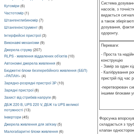
Система дозуванн
Кутоміри
(6)
насосів, з точніст
Частотомір
(1)
видається сигнали
Штангенглибиномір
(7)
а також зберігаю
Штангенінструмент
(8)
дозування, факти
одоронту.
Інтерфейсні пристрої
(3)
Виконавчі механізми
(9)
Переваги:
Джерела струму
(207)
- Проста та наді
RLPS - живлення віддалених об'єктів
(10)
конструкцію
Автономні джерела живлення
(6)
- Замір за один хі
Бюджетні блоки безперебійного живлення (ББП)
- Калібрування ро
«РАПАН»
(4)
пристрій під час 
Зарядно-розрядні пристрої ЗР
(10)
-перетворювач си
Зарядні пристрої
(8)
іншими блоками у
Захист від стрибків напруги
(8)
ДБЖ 220 В, UPS 220 V, ДБЖ та UPS великої
потужності
(13)
Інвертори
(45)
Форсунка впорскув
Джерела живлення для зв'язку
(5)
складається з тру
клапан односторон
Малогабаритні блоки живлення
(6)