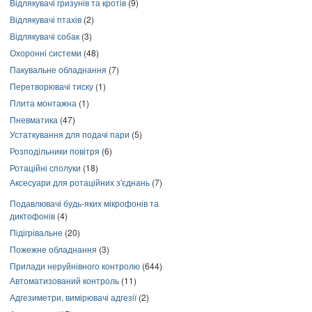
Відлякувачі гризунів та кротів
(9)
Відлякувачі птахів
(2)
Відлякувачі собак
(3)
Охоронні системи
(48)
Пакувальне обладнання
(7)
Перетворювачі тиску
(1)
Плита монтажна
(1)
Пневматика
(47)
Устаткування для подачі пари
(5)
Розподільники повітря
(6)
Ротаційні сполуки
(18)
Аксесуари для ротаційних з'єднань
(7)
Подавлювачі будь-яких мікрофонів та
диктофонів
(4)
Підігрівальне
(20)
Пожежне обладнання
(3)
Прилади неруйнівного контролю
(644)
Автоматизований контроль
(11)
Адгезиметри, вимірювачі адгезії
(2)