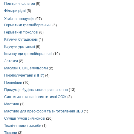
Повітряні фільтри
(9)
Фільтри рідкі
(5)
Хімічна продукція
(97)
Герметики кремнійорганічні
(5)
Герметики тіоколові
(8)
Каучуки бутадієнові
(1)
Каучуки уретанові
(6)
Компаунди кремнійорганічні
(10)
Латекси
(2)
Масляні СОЖ, емульсоли
(2)
Пінополіуретани (ППУ)
(4)
Поліефіри
(10)
Продукція будівельного призначення
(13)
Синтетичні та напівсинтетичні СОЖ
(3)
Мастила
(1)
Мастило для прес-форм та виготовлення ЗБВ
(1)
Суміші гумові силіконові
(20)
Технічні миючі засоби
(1)
Тіоколи
(3)