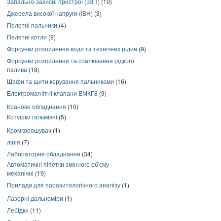
Запально-захисні пристрої (ЗЗП)
(10)
Джерела високої напруги (ІВН)
(3)
Пелетні пальники
(4)
Пелетні котли
(9)
Форсунки розпилення води та технічних рідин
(9)
Форсунки розпилення та спалювання рідкого
палива
(18)
Шафи та щити керування пальниками
(16)
Електромагнітні клапани ЕМКГ8
(9)
Кранове обладнання
(10)
Котушки гальмівні
(5)
Кромкорошувач
(1)
лінія
(7)
Лабораторне обладнання
(34)
Автоматичні піпетки змінного об'єму
механічні
(19)
Прилади для паразитологічного аналізу
(1)
Лазерні дальноміри
(1)
Лебідки
(11)