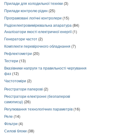
Прилади для холодильної техніки
(3)
Прилади контролю рідин
(25)
Програмовані логічні контролери
(15)
Радіоелектровимірювальна апаратура
(84)
Аналізатори якості електричної енергії
(1)
Генератори частот
(2)
Комплекти перевірочного обладнання
(7)
Рефлектометри
(20)
Тестери
(13)
Вказівники напруги та правильності чергування
фаз
(12)
Частотоміри
(2)
Реєстратори паперові
(2)
Реєстратори електронні (безпаперові
самописці)
(26)
Регулювання технологічних параметрів
(16)
Реле
(14)
Фільтри
(4)
Силові блоки
(38)