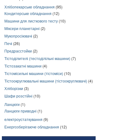
Хлібопекарське обладнання
(95)
Кондитерське обладнання
(12)
Машини для листкового тесту
(10)
Міксери планетарні
(2)
Мукопросіювачі
(2)
Печі
(26)
Предрасстойки
(2)
Тістоділителі (тестоділільні машини)
(7)
Тістозакатні машини
(4)
Тістомісильні машини (тістоміси)
(10)
Тістоокруглювальні машини (тістоокруглювачі)
(4)
Хліборізки
(3)
Шафи розстійні
(10)
Ланцюги
(1)
Ланцюги приводні
(1)
електроустаткування
(9)
Енергозберігаюче обладнання
(12)