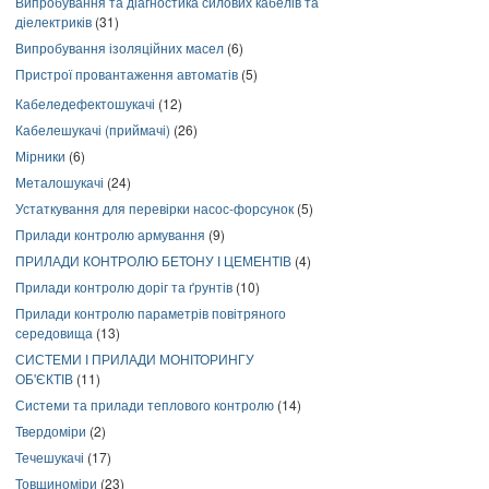
Випробування та діагностика силових кабелів та
діелектриків
(31)
Випробування ізоляційних масел
(6)
Пристрої провантаження автоматів
(5)
Кабеледефектошукачі
(12)
Кабелешукачі (приймачі)
(26)
Мірники
(6)
Металошукачі
(24)
Устаткування для перевірки насос-форсунок
(5)
Прилади контролю армування
(9)
ПРИЛАДИ КОНТРОЛЮ БЕТОНУ І ЦЕМЕНТІВ
(4)
Прилади контролю доріг та ґрунтів
(10)
Прилади контролю параметрів повітряного
середовища
(13)
СИСТЕМИ І ПРИЛАДИ МОНІТОРИНГУ
ОБ'ЄКТІВ
(11)
Системи та прилади теплового контролю
(14)
Твердоміри
(2)
Течешукачі
(17)
Товщиноміри
(23)