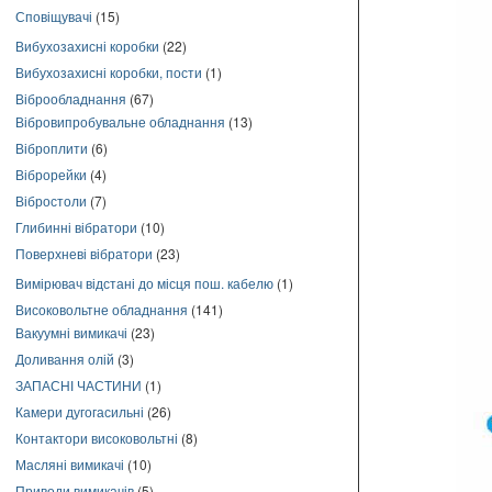
Сповіщувачі
(15)
Вибухозахисні коробки
(22)
Вибухозахисні коробки, пости
(1)
Віброобладнання
(67)
Вібровипробувальне обладнання
(13)
Віброплити
(6)
Віброрейки
(4)
Вібростоли
(7)
Глибинні вібратори
(10)
Поверхневі вібратори
(23)
Вимірювач відстані до місця пош. кабелю
(1)
Високовольтне обладнання
(141)
Вакуумні вимикачі
(23)
Доливання олій
(3)
ЗАПАСНІ ЧАСТИНИ
(1)
Камери дугогасильні
(26)
Контактори високовольтні
(8)
Масляні вимикачі
(10)
Приводи вимикачів
(5)