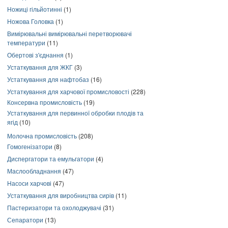
Ножиці гільйотинні
(1)
Ножова Головка
(1)
Вимірювальні вимірювальні перетворювачі
температури
(11)
Обертові з'єднання
(1)
Устаткування для ЖКГ
(3)
Устаткування для нафтобаз
(16)
Устаткування для харчової промисловості
(228)
Консервна промисловість
(19)
Устаткування для первинної обробки плодів та
ягід
(10)
Молочна промисловість
(208)
Гомогенізатори
(8)
Диспергатори та емульгатори
(4)
Маслообладнання
(47)
Насоси харчові
(47)
Устаткування для виробництва сирів
(11)
Пастеризатори та охолоджувачі
(31)
Сепаратори
(13)