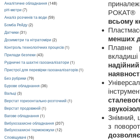
принале
Аналітичне обладнання
(148)
pH-метри
(7)
РОКАТ® 
Аналіз розчинів та води
(59)
всьому к
Бомба Рейду
(2)
Пластмасо
Датчики
(31)
менших д
Дозиметри та нітратоміри
(2)
Плавне 
Контроль технологічних процесів
(1)
Прилади безпеки
(43)
вкладиш
Рудничні та шахтні газоаналізатори
(1)
надійни
Пристрої для перевірки газоаналізаторів
(1)
наявност
Без рубрики
(79)
Універса
Бурове обладнання
(36)
інструме
Вальці
(3)
сталевог
Верстат горизонтально-розточний
(1)
звукоізо
Верстат продовжній
(1)
Вагове обладнання
(1)
Знімний, 
Вибухозахисне обладнання
(207)
з поворот
Вибухозахисні термокожухи
(12)
дозволяє
Сповіщувачі
(16)