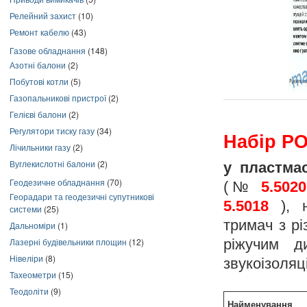
Релейний захист
(10)
Ремонт кабелю
(43)
Газове обладнання
(148)
Азотні балони
(2)
Побутові котли
(5)
Газопальникові пристрої
(2)
Гелієві балони
(2)
Регулятори тиску газу
(34)
Набір Р
Лічильники газу
(2)
Вуглекислотні балони
(2)
у пластмас
Геодезичне обладнання
(70)
(№
5.5020
Георадари та геодезичні супутникові
5.5018
), н
системи
(25)
тримач з 
Дальноміри
(1)
ріжучим
Лазерні будівельники площин
(12)
Нівеліри
(8)
звукоізоляц
Тахеометри
(15)
Теодоліти
(9)
Найменування