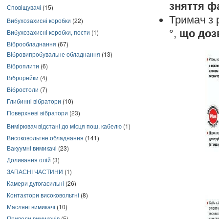
зняття ф
Сповіщувачі
(15)
Тримач з 
Вибухозахисні коробки
(22)
°,
що доз
Вибухозахисні коробки, пости
(1)
Віброобладнання
(67)
Вібровипробувальне обладнання
(13)
Віброплити
(6)
Віброрейки
(4)
Вібростоли
(7)
Глибинні вібратори
(10)
Поверхневі вібратори
(23)
Вимірювач відстані до місця пош. кабелю
(1)
Високовольтне обладнання
(141)
Вакуумні вимикачі
(23)
Доливання олій
(3)
ЗАПАСНІ ЧАСТИНИ
(1)
Камери дугогасильні
(26)
Контактори високовольтні
(8)
Масляні вимикачі
(10)
Приводи вимикачів
(5)