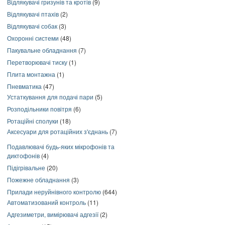
Відлякувачі гризунів та кротів
(9)
Відлякувачі птахів
(2)
Відлякувачі собак
(3)
Охоронні системи
(48)
Пакувальне обладнання
(7)
Перетворювачі тиску
(1)
Плита монтажна
(1)
Пневматика
(47)
Устаткування для подачі пари
(5)
Розподільники повітря
(6)
Ротаційні сполуки
(18)
Аксесуари для ротаційних з'єднань
(7)
Подавлювачі будь-яких мікрофонів та
диктофонів
(4)
Підігрівальне
(20)
Пожежне обладнання
(3)
Прилади неруйнівного контролю
(644)
Автоматизований контроль
(11)
Адгезиметри, вимірювачі адгезії
(2)