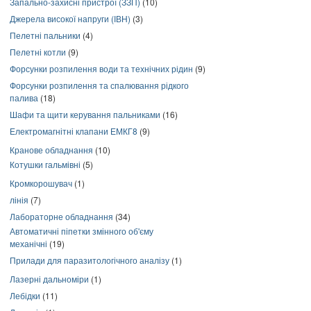
Запально-захисні пристрої (ЗЗП)
(10)
Джерела високої напруги (ІВН)
(3)
Пелетні пальники
(4)
Пелетні котли
(9)
Форсунки розпилення води та технічних рідин
(9)
Форсунки розпилення та спалювання рідкого
палива
(18)
Шафи та щити керування пальниками
(16)
Електромагнітні клапани ЕМКГ8
(9)
Кранове обладнання
(10)
Котушки гальмівні
(5)
Кромкорошувач
(1)
лінія
(7)
Лабораторне обладнання
(34)
Автоматичні піпетки змінного об'єму
механічні
(19)
Прилади для паразитологічного аналізу
(1)
Лазерні дальноміри
(1)
Лебідки
(11)