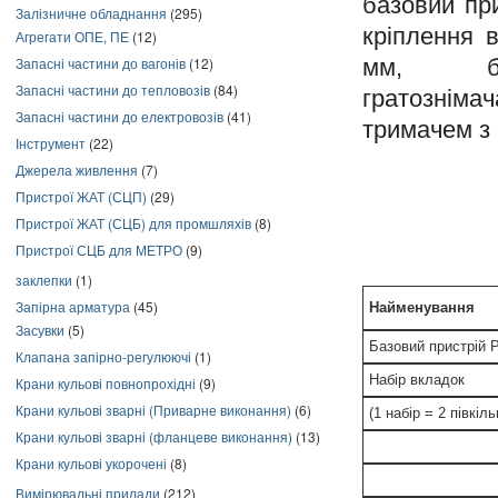
базовий пр
Залізничне обладнання
(295)
кріплення 
Агрегати ОПЕ, ПЕ
(12)
Запасні частини до вагонів
(12)
мм, бе
Запасні частини до тепловозів
(84)
гратознім
Запасні частини до електровозів
(41)
тримачем з
Інструмент
(22)
Джерела живлення
(7)
Пристрої ЖАТ (СЦП)
(29)
Пристрої ЖАТ (СЦБ) для промшляхів
(8)
Пристрої СЦБ для МЕТРО
(9)
заклепки
(1)
Запірна арматура
(45)
Найменування
Засувки
(5)
Базовий пристрій 
Клапана запірно-регулюючі
(1)
Набір вкладок
Крани кульові повнопрохідні
(9)
Крани кульові зварні (Приварне виконання)
(6)
(1 набір = 2 півкіль
Крани кульові зварні (фланцеве виконання)
(13)
Крани кульові укорочені
(8)
Вимірювальні прилади
(212)