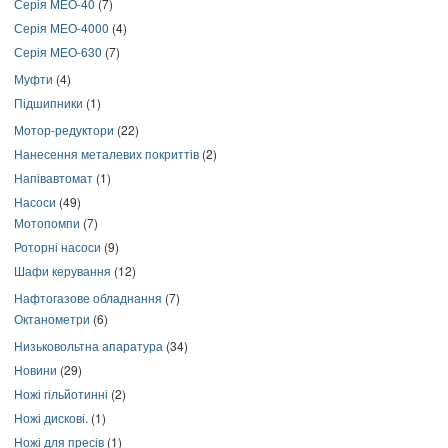
Серія МЕО-40
(7)
Серія МЕО-4000
(4)
Серія МЕО-630
(7)
Муфти
(4)
Підшипники
(1)
Мотор-редуктори
(22)
Нанесення металевих покриттів
(2)
Напівавтомат
(1)
Насоси
(49)
Мотопомпи
(7)
Роторні насоси
(9)
Шафи керування
(12)
Нафтогазове обладнання
(7)
Октанометри
(6)
Низьковольтна апаратура
(34)
Новини
(29)
Ножі гільйотинні
(2)
Ножі дискові.
(1)
Ножі для пресів
(1)