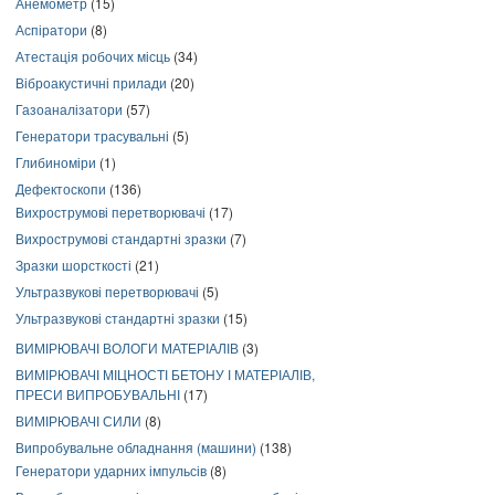
Анемометр
(15)
Аспіратори
(8)
Атестація робочих місць
(34)
Віброакустичні прилади
(20)
Газоаналізатори
(57)
Генератори трасувальні
(5)
Глибиноміри
(1)
Дефектоскопи
(136)
Вихрострумові перетворювачі
(17)
Вихрострумові стандартні зразки
(7)
Зразки шорсткості
(21)
Ультразвукові перетворювачі
(5)
Ультразвукові стандартні зразки
(15)
ВИМІРЮВАЧІ ВОЛОГИ МАТЕРІАЛІВ
(3)
ВИМІРЮВАЧІ МІЦНОСТІ БЕТОНУ І МАТЕРІАЛІВ,
ПРЕСИ ВИПРОБУВАЛЬНІ
(17)
ВИМІРЮВАЧІ СИЛИ
(8)
Випробувальне обладнання (машини)
(138)
Генератори ударних імпульсів
(8)