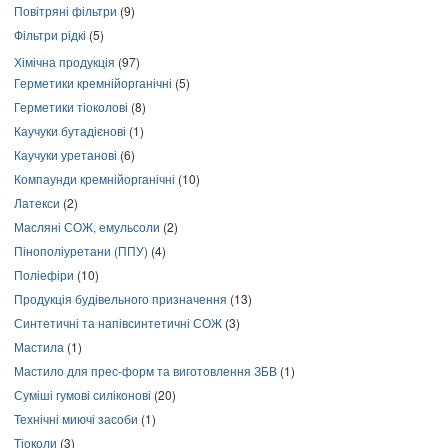
Повітряні фільтри
(9)
Фільтри рідкі
(5)
Хімічна продукція
(97)
Герметики кремнійорганічні
(5)
Герметики тіоколові
(8)
Каучуки бутадієнові
(1)
Каучуки уретанові
(6)
Компаунди кремнійорганічні
(10)
Латекси
(2)
Масляні СОЖ, емульсоли
(2)
Пінополіуретани (ППУ)
(4)
Поліефіри
(10)
Продукція будівельного призначення
(13)
Синтетичні та напівсинтетичні СОЖ
(3)
Мастила
(1)
Мастило для прес-форм та виготовлення ЗБВ
(1)
Суміші гумові силіконові
(20)
Технічні миючі засоби
(1)
Тіоколи
(3)