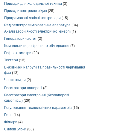
Прилади для холодильної техніки
(3)
Прилади контролю рідин
(25)
Програмовані логічні контролери
(15)
Радіоелектровимірювальна апаратура
(84)
Аналізатори якості електричної енергії
(1)
Генератори частот
(2)
Комплекти перевірочного обладнання
(7)
Рефлектометри
(20)
Тестери
(13)
Вказівники напруги та правильності чергування
фаз
(12)
Частотоміри
(2)
Реєстратори паперові
(2)
Реєстратори електронні (безпаперові
самописці)
(26)
Регулювання технологічних параметрів
(16)
Реле
(14)
Фільтри
(4)
Силові блоки
(38)