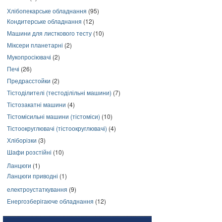
Хлібопекарське обладнання
(95)
Кондитерське обладнання
(12)
Машини для листкового тесту
(10)
Міксери планетарні
(2)
Мукопросіювачі
(2)
Печі
(26)
Предрасстойки
(2)
Тістоділителі (тестоділільні машини)
(7)
Тістозакатні машини
(4)
Тістомісильні машини (тістоміси)
(10)
Тістоокруглювачі (тістоокруглювачі)
(4)
Хліборізки
(3)
Шафи розстійні
(10)
Ланцюги
(1)
Ланцюги приводні
(1)
електроустаткування
(9)
Енергозберігаюче обладнання
(12)