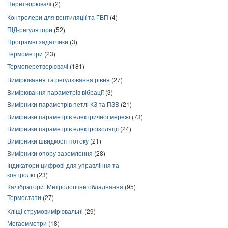
Перетворювачі
(2)
Контролери для вентиляції та ГВП
(4)
ПІД-регулятори
(52)
Програмні задатчики
(3)
Термометри
(23)
Термоперетворювачі
(181)
Вимірювання та регулювання рівня
(27)
Вимірювання параметрів вібрації
(3)
Вимірники параметрів петлі КЗ та ПЗВ
(21)
Вимірники параметрів електричної мережі
(73)
Вимірники параметрів електроізоляції
(24)
Вимірники швидкості потоку
(21)
Вимірники опору заземлення
(28)
Індикатори цифрові для управління та
контролю
(23)
Калібратори. Метрологічне обладнання
(95)
Термостати
(27)
Кліщі струмовимірювальні
(29)
Мегаомметри
(18)