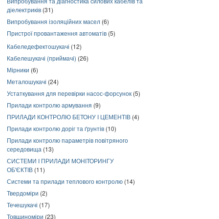
Випробування та діагностика силових кабелів та
діелектриків
(31)
Випробування ізоляційних масел
(6)
Пристрої провантаження автоматів
(5)
Кабеледефектошукачі
(12)
Кабелешукачі (приймачі)
(26)
Мірники
(6)
Металошукачі
(24)
Устаткування для перевірки насос-форсунок
(5)
Прилади контролю армування
(9)
ПРИЛАДИ КОНТРОЛЮ БЕТОНУ І ЦЕМЕНТІВ
(4)
Прилади контролю доріг та ґрунтів
(10)
Прилади контролю параметрів повітряного
середовища
(13)
СИСТЕМИ І ПРИЛАДИ МОНІТОРИНГУ
ОБ'ЄКТІВ
(11)
Системи та прилади теплового контролю
(14)
Твердоміри
(2)
Течешукачі
(17)
Товщиноміри
(23)