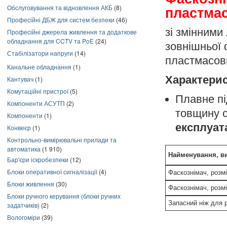
Обслуговування та відновлення АКБ
(8)
пластма
Професійні ДБЖ для систем безпеки
(46)
зі змінними
Професійні джерела живлення та додаткове
обладнання для CCTV та PoE
(24)
зовнішньої 
Стабілізатори напруги
(14)
пластмасов
Канальне обладнання
(1)
Характери
Кантувач
(1)
Комутаційні пристрої
(5)
Плавне пі
Компоненти АСУТП
(2)
товщину с
Компоненти
(1)
експлуата
Конвеєр
(1)
Контрольно-вимірювальні прилади та
автоматика
(1 910)
Найменування, в
Бар'єри іскробезпеки
(12)
Блоки оперативної сигналізації
(4)
Фаскознімач, розмі
Блоки живлення
(30)
Фаскознімач, розмі
Блоки ручного керування (блоки ручних
Запасний ніж для р
задатчиків)
(2)
Вологоміри
(39)