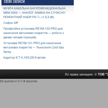
СВІЖІ ЗАПИСИ
МУФТА КАБЕЛЬНА БАГАТОФУНКЦІОНАЛЬНА
МКМ-2002 — АНАЛОГ ЗАМІНА НА СУЧАСНУ:
РЕМОНТНИЙ НАБІР РН-7+ (1-6,3 кВ)
Сифон SIP
Професійна установка REYM-102-PRO для
нанесення металевих покриттів — робота з
двома типами порошків.
Установка REYM-101-PRO для нанесення
металевих покриттів — Технологія Cold Gas
Spray
Індуктор ІСТ-0,16\0,25І 9 витків
Усі права захищені. ©
ТОВ 
62 queries in 0,118 seconds.