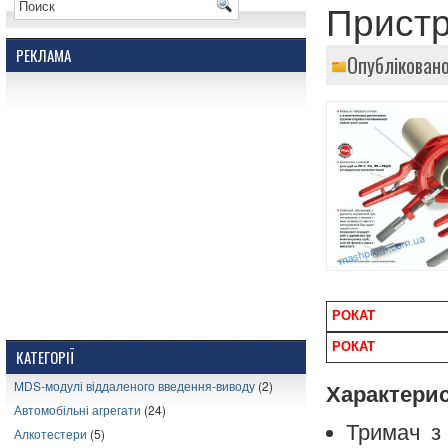
Пристр
РЕКЛАМА
Опубліковано
РОКАТ
РОКАТ
КАТЕГОРІЇ
MDS-модулі віддаленого введення-виводу
(2)
Характери
Автомобільні агрегати
(24)
Тримач з
Алкотестери
(5)