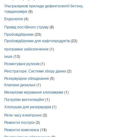
Ультразвукові прилади дефектоскопії бетону,
товщиноміри
(9)
Ендоскопи
(4)
Привід постійного струму
(8)
Пробовідбірники
(23)
Пробовідбірники для нафтопродуктів
(23)
програмне забезпечення
(1)
інше
(13)
Розмотувачі рулонів
(1)
Реєстратори. Системи збору даних
(2)
Резервуарне обладнання
(5)
Клапани дихальні
(1)
Механізми керування хлопавками
(1)
Патрубки вентиляційні
(1)
Хлопушки для резервуарів
(1)
Реле часу електронні
(3)
Ремонтні послуги
(3)
Ремонтні комплекси
(19)
Рентгенівське обладнання
(9)