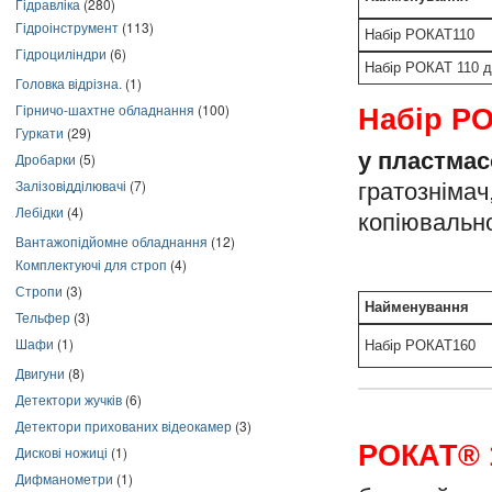
Гідравліка
(280)
Гідроінструмент
(113)
Набір РОКАТ110
Гідроциліндри
(6)
Набір РОКАТ 110 д
Головка відрізна.
(1)
Гірничо-шахтне обладнання
(100)
Набір Р
Гуркати
(29)
у пластмасо
Дробарки
(5)
Залізовідділювачі
(7)
гратозніма
Лебідки
(4)
копіювальн
Вантажопідйомне обладнання
(12)
Комплектуючі для строп
(4)
Стропи
(3)
Найменування
Тельфер
(3)
Шафи
(1)
Набір РОКАТ160
Двигуни
(8)
Детектори жучків
(6)
Детектори прихованих відеокамер
(3)
РОКАТ® 
Дискові ножиці
(1)
Дифманометри
(1)