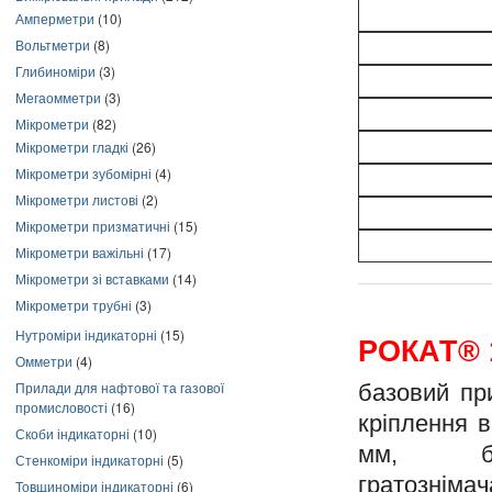
Амперметри
(10)
Вольтметри
(8)
Глибиноміри
(3)
Мегаомметри
(3)
Мікрометри
(82)
Мікрометри гладкі
(26)
Мікрометри зубомірні
(4)
Мікрометри листові
(2)
Мікрометри призматичні
(15)
Мікрометри важільні
(17)
Мікрометри зі вставками
(14)
Мікрометри трубні
(3)
Нутроміри індикаторні
(15)
РОКАТ® 
Омметри
(4)
Прилади для нафтової та газової
базовий пр
промисловості
(16)
кріплення 
Скоби індикаторні
(10)
мм, бе
Стенкоміри індикаторні
(5)
гратознімач
Товщиноміри індикаторні
(6)