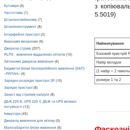
з копіюва
Кутоміри
(6)
Частотомір
(1)
5.5019)
Штангенглибиномір
(7)
Штангенінструмент
(8)
Інтерфейсні пристрої
(3)
Виконавчі механізми
(9)
Найменування
Джерела струму
(207)
Базовий пристрій
RLPS - живлення віддалених об'єктів
(10)
Автономні джерела живлення
(6)
Набір вкладок
Бюджетні блоки безперебійного живлення (ББП)
(1 набір = 2 півкіль
«РАПАН»
(4)
розміри 1 та 2
Зарядно-розрядні пристрої ЗР
(10)
Зарядні пристрої
(8)
Захист від стрибків напруги
(8)
ДБЖ 220 В, UPS 220 V, ДБЖ та UPS великої
потужності
(13)
Інвертори
(45)
Джерела живлення для зв'язку
(5)
Малогабаритні блоки живлення
(6)
Фаскозн