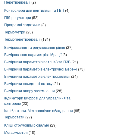
Перетворювачі
(2)
Контролери для вентиляції та ГВП
(4)
ПІД-регулятори
(52)
Програмні задатчики
(3)
Термометри
(23)
Термоперетворювачі
(181)
Вимірювання та регулювання рівня
(27)
Вимірювання параметрів вібрації
(3)
Вимірники параметрів петлі КЗ та ПЗВ
(21)
Вимірники параметрів електричної мережі
(73)
Вимірники параметрів електроізоляції
(24)
Вимірники швидкості потоку
(21)
Вимірники опору заземлення
(28)
Індикатори цифрові для управління та
контролю
(23)
Калібратори. Метрологічне обладнання
(95)
Термостати
(27)
Кліщі струмовимірювальні
(29)
Мегаомметри
(18)