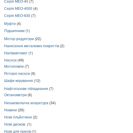
Серія МЕО-40
(7)
Серія МЕО-4000
(4)
Серія МЕО-630
(7)
Муфти
(4)
Підшипники
(1)
Мотор-редуктори
(22)
Нанесення металевих покриттів
(2)
Напівавтомат
(1)
Насоси
(49)
Мотопомпи
(7)
Роторні насоси
(9)
Шафи керування
(12)
Нафтогазове обладнання
(7)
Октанометри
(6)
Низьковольтна апаратура
(34)
Новини
(29)
Ножі гільйотинні
(2)
Ножі дискові.
(1)
Ножі для пресів
(1)