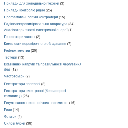
Прилади для холодильної техніки
(3)
Прилади контролю рідин
(25)
Програмовані логічні контролери
(15)
Радіоелектровимірювальна апаратура
(84)
Аналізатори якості електричної енергії
(1)
Генератори частот
(2)
Комплекти перевірочного обладнання
(7)
Рефлектометри
(20)
Тестери
(13)
Вказівники напруги та правильності чергування
фаз
(12)
Частотоміри
(2)
Реєстратори паперові
(2)
Реєстратори електронні (безпаперові
самописці)
(26)
Регулювання технологічних параметрів
(16)
Реле
(14)
Фільтри
(4)
Силові блоки
(38)