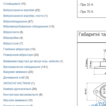
Сповіщувачі
(15)
- При 15 А
Вибухозахисні коробки
(22)
- При 70 А
Вибухозахисні коробки, пости
(1)
Віброобладнання
(67)
Вібровипробувальне обладнання
(13)
Віброплити
(6)
Габаритні та
Віброрейки
(4)
Вібростоли
(7)
Глибинні вібратори
(10)
Поверхневі вібратори
(23)
Вимірювач відстані до місця пош. кабелю
(1)
Високовольтне обладнання
(141)
Вакуумні вимикачі
(23)
Доливання олій
(3)
ЗАПАСНІ ЧАСТИНИ
(1)
Камери дугогасильні
(26)
Контактори високовольтні
(8)
Масляні вимикачі
(10)
Приводи вимикачів
(5)