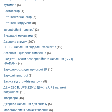
Кутоміри
(6)
Частотомір
(1)
Штангенглибиномір
(7)
Штангенінструмент
(8)
Інтерфейсні пристрої
(3)
Виконавчі механізми
(9)
Джерела струму
(207)
RLPS - живлення віддалених об'єктів
(10)
Автономні джерела живлення
(6)
Бюджетні блоки безперебійного живлення (ББП)
«РАПАН»
(4)
Зарядно-розрядні пристрої ЗР
(10)
Зарядні пристрої
(8)
Захист від стрибків напруги
(8)
ДБЖ 220 В, UPS 220 V, ДБЖ та UPS великої
потужності
(13)
Інвертори
(45)
Джерела живлення для зв'язку
(5)
Малогабаритні блоки живлення
(6)