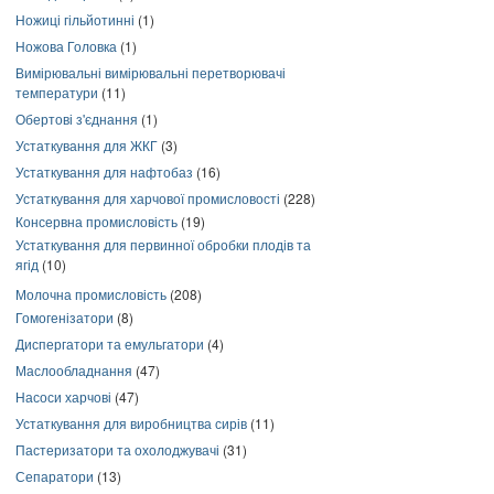
Ножиці гільйотинні
(1)
Ножова Головка
(1)
Вимірювальні вимірювальні перетворювачі
температури
(11)
Обертові з'єднання
(1)
Устаткування для ЖКГ
(3)
Устаткування для нафтобаз
(16)
Устаткування для харчової промисловості
(228)
Консервна промисловість
(19)
Устаткування для первинної обробки плодів та
ягід
(10)
Молочна промисловість
(208)
Гомогенізатори
(8)
Диспергатори та емульгатори
(4)
Маслообладнання
(47)
Насоси харчові
(47)
Устаткування для виробництва сирів
(11)
Пастеризатори та охолоджувачі
(31)
Сепаратори
(13)