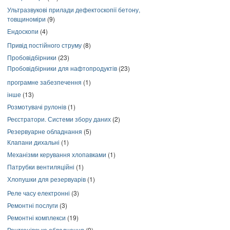
Ультразвукові прилади дефектоскопії бетону,
товщиноміри
(9)
Ендоскопи
(4)
Привід постійного струму
(8)
Пробовідбірники
(23)
Пробовідбірники для нафтопродуктів
(23)
програмне забезпечення
(1)
інше
(13)
Розмотувачі рулонів
(1)
Реєстратори. Системи збору даних
(2)
Резервуарне обладнання
(5)
Клапани дихальні
(1)
Механізми керування хлопавками
(1)
Патрубки вентиляційні
(1)
Хлопушки для резервуарів
(1)
Реле часу електронні
(3)
Ремонтні послуги
(3)
Ремонтні комплекси
(19)
Рентгенівське обладнання
(9)