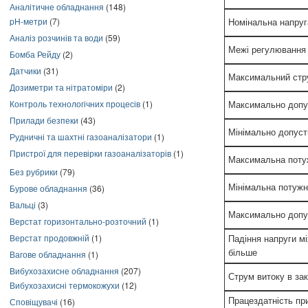
Аналітичне обладнання
(148)
pH-метри
(7)
Номінальна напруг
Аналіз розчинів та води
(59)
Межі регулювання 
Бомба Рейду
(2)
Датчики
(31)
Максимальний стр
Дозиметри та нітратоміри
(2)
Контроль технологічних процесів
(1)
Максимально допус
Прилади безпеки
(43)
Мінімально допуст
Рудничні та шахтні газоаналізатори
(1)
Пристрої для перевірки газоаналізаторів
(1)
Максимальна потуж
Без рубрики
(79)
Мінімальна потужн
Бурове обладнання
(36)
Вальці
(3)
Максимально допус
Верстат горизонтально-розточний
(1)
Верстат продовжній
(1)
Падіння напруги мі
більше
Вагове обладнання
(1)
Вибухозахисне обладнання
(207)
Струм витоку в зак
Вибухозахисні термокожухи
(12)
Працездатність пр
Сповіщувачі
(16)