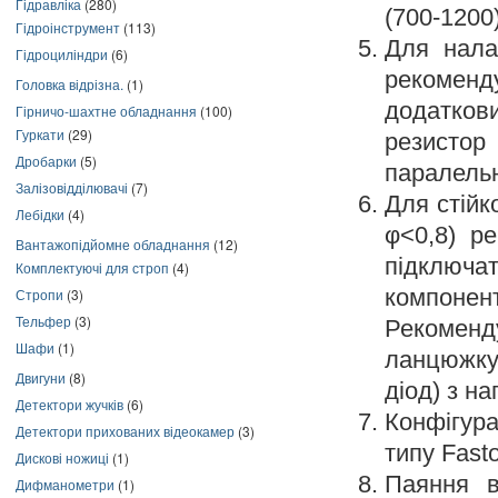
Гідравліка
(280)
(700-1200
Гідроінструмент
(113)
Для нала
Гідроциліндри
(6)
рекомен
Головка відрізна.
(1)
додаткови
Гірничо-шахтне обладнання
(100)
Гуркати
(29)
резистор
Дробарки
(5)
паралельн
Залізовідділювачі
(7)
Для стійк
Лебідки
(4)
φ<0,8) р
Вантажопідйомне обладнання
(12)
підключа
Комплектуючі для строп
(4)
компонен
Стропи
(3)
Тельфер
(3)
Рекоменд
Шафи
(1)
ланцюжку
Двигуни
(8)
діод) з н
Детектори жучків
(6)
Конфігур
Детектори прихованих відеокамер
(3)
типу Fast
Дискові ножиці
(1)
Паяння в
Дифманометри
(1)