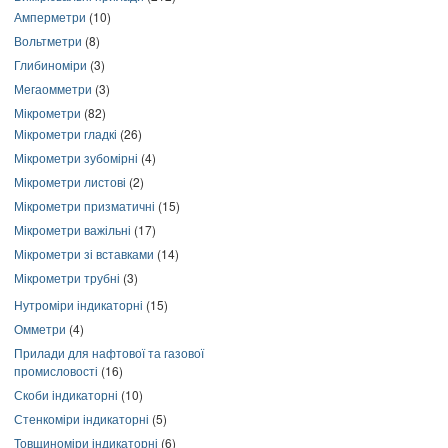
Амперметри
(10)
Вольтметри
(8)
Глибиноміри
(3)
Мегаомметри
(3)
Мікрометри
(82)
Мікрометри гладкі
(26)
Мікрометри зубомірні
(4)
Мікрометри листові
(2)
Мікрометри призматичні
(15)
Мікрометри важільні
(17)
Мікрометри зі вставками
(14)
Мікрометри трубні
(3)
Нутроміри індикаторні
(15)
Омметри
(4)
Прилади для нафтової та газової
промисловості
(16)
Скоби індикаторні
(10)
Стенкоміри індикаторні
(5)
Товщиноміри індикаторні
(6)