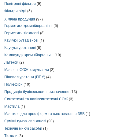
Повітряні фільтри
(9)
Фільтри рідкі
(5)
Хімічна продукція
(97)
Герметики кремнійорганічні
(5)
Герметики тіоколові
(8)
Каучуки бутадієнові
(1)
Каучуки уретанові
(6)
Компаунди кремнійорганічні
(10)
Латекси
(2)
Масляні СОЖ, емульсоли
(2)
Пінополіуретани (ППУ)
(4)
Поліефіри
(10)
Продукція будівельного призначення
(13)
Синтетичні та напівсинтетичні СОЖ
(3)
Мастила
(1)
Мастило для прес-форм та виготовлення ЗБВ
(1)
Суміші гумові силіконові
(20)
Технічні миючі засоби
(1)
Тіоколи
(3)