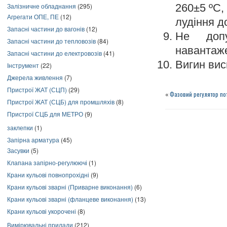
Залізничне обладнання
(295)
260±5 ºС,
Агрегати ОПЕ, ПЕ
(12)
лудіння д
Запасні частини до вагонів
(12)
Не допу
Запасні частини до тепловозів
(84)
навантаж
Запасні частини до електровозів
(41)
Вигин вис
Інструмент
(22)
Джерела живлення
(7)
Пристрої ЖАТ (СЦП)
(29)
«
Фазовий регулятор по
Пристрої ЖАТ (СЦБ) для промшляхів
(8)
Пристрої СЦБ для МЕТРО
(9)
заклепки
(1)
Запірна арматура
(45)
Засувки
(5)
Клапана запірно-регулюючі
(1)
Крани кульові повнопрохідні
(9)
Крани кульові зварні (Приварне виконання)
(6)
Крани кульові зварні (фланцеве виконання)
(13)
Крани кульові укорочені
(8)
Вимірювальні прилади
(212)