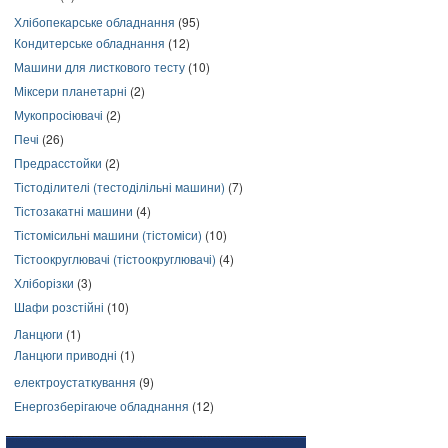
Хлібопекарське обладнання
(95)
Кондитерське обладнання
(12)
Машини для листкового тесту
(10)
Міксери планетарні
(2)
Мукопросіювачі
(2)
Печі
(26)
Предрасстойки
(2)
Тістоділителі (тестоділільні машини)
(7)
Тістозакатні машини
(4)
Тістомісильні машини (тістоміси)
(10)
Тістоокруглювачі (тістоокруглювачі)
(4)
Хліборізки
(3)
Шафи розстійні
(10)
Ланцюги
(1)
Ланцюги приводні
(1)
електроустаткування
(9)
Енергозберігаюче обладнання
(12)