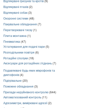
Відлякувачі гризунів та кротів
(9)
Відлякувачі птахів
(2)
Відлякувачі собак
(3)
Охоронні системи
(48)
Пакувальне обладнання
(7)
Перетворювачі тиску
(1)
Плита монтажна
(1)
Пневматика
(47)
Устаткування для подачі пари
(5)
Розподільники повітря
(6)
Ротаційні сполуки
(18)
Аксесуари для ротаційних з'єднань
(7)
Подавлювачі будь-яких мікрофонів та
диктофонів
(4)
Підігрівальне
(20)
Пожежне обладнання
(3)
Прилади неруйнівного контролю
(644)
Автоматизований контроль
(11)
Адгезиметри, вимірювачі адгезії
(2)