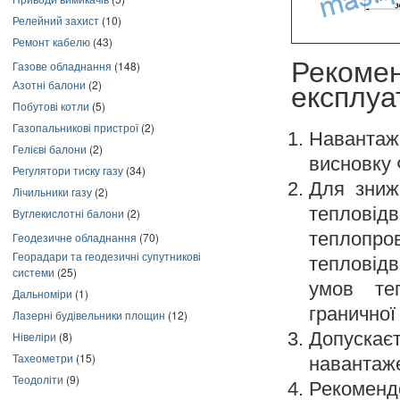
Релейний захист
(10)
Ремонт кабелю
(43)
Рекоме
Газове обладнання
(148)
Азотні балони
(2)
експлуа
Побутові котли
(5)
Газопальникові пристрої
(2)
Наванта
Гелієві балони
(2)
висновку
Регулятори тиску газу
(34)
Для зниж
Лічильники газу
(2)
тепловідв
Вуглекислотні балони
(2)
теплопр
Геодезичне обладнання
(70)
Георадари та геодезичні супутникові
тепловід
системи
(25)
умов те
Дальноміри
(1)
граничної
Лазерні будівельники площин
(12)
Допускає
Нівеліри
(8)
Тахеометри
(15)
навантаже
Теодоліти
(9)
Рекоменд