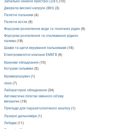
Запально-захисні пристрої (ЗЗП)
(10)
Джерела високої напруги (ІВН)
(3)
Пелетні пальники
(4)
Пелетні котли
(9)
Форсунки розпилення води та технічних рідин
(9)
Форсунки розпилення та спалювання рідкого
палива
(18)
Шафи та щити керування пальниками
(16)
Електромагнітні клапани ЕМКГ8
(9)
Кранове обладнання
(10)
Котушки гальмівні
(5)
Кромкорошувач
(1)
лінія
(7)
Лабораторне обладнання
(34)
Автоматичні піпетки змінного об'єму
механічні
(19)
Прилади для паразитологічного аналізу
(1)
Лазерні дальноміри
(1)
Лебідки
(11)