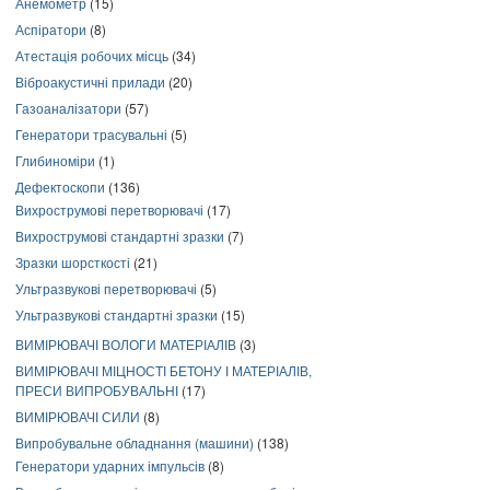
Анемометр
(15)
Аспіратори
(8)
Атестація робочих місць
(34)
Віброакустичні прилади
(20)
Газоаналізатори
(57)
Генератори трасувальні
(5)
Глибиноміри
(1)
Дефектоскопи
(136)
Вихрострумові перетворювачі
(17)
Вихрострумові стандартні зразки
(7)
Зразки шорсткості
(21)
Ультразвукові перетворювачі
(5)
Ультразвукові стандартні зразки
(15)
ВИМІРЮВАЧІ ВОЛОГИ МАТЕРІАЛІВ
(3)
ВИМІРЮВАЧІ МІЦНОСТІ БЕТОНУ І МАТЕРІАЛІВ,
ПРЕСИ ВИПРОБУВАЛЬНІ
(17)
ВИМІРЮВАЧІ СИЛИ
(8)
Випробувальне обладнання (машини)
(138)
Генератори ударних імпульсів
(8)