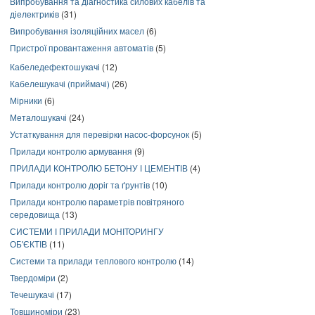
Випробування та діагностика силових кабелів та
діелектриків
(31)
Випробування ізоляційних масел
(6)
Пристрої провантаження автоматів
(5)
Кабеледефектошукачі
(12)
Кабелешукачі (приймачі)
(26)
Мірники
(6)
Металошукачі
(24)
Устаткування для перевірки насос-форсунок
(5)
Прилади контролю армування
(9)
ПРИЛАДИ КОНТРОЛЮ БЕТОНУ І ЦЕМЕНТІВ
(4)
Прилади контролю доріг та ґрунтів
(10)
Прилади контролю параметрів повітряного
середовища
(13)
СИСТЕМИ І ПРИЛАДИ МОНІТОРИНГУ
ОБ'ЄКТІВ
(11)
Системи та прилади теплового контролю
(14)
Твердоміри
(2)
Течешукачі
(17)
Товщиноміри
(23)