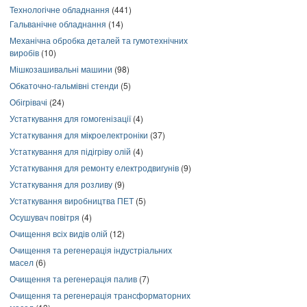
Технологічне обладнання
(441)
Гальванічне обладнання
(14)
Механічна обробка деталей та гумотехнічних
виробів
(10)
Мішкозашивальні машини
(98)
Обкаточно-гальмівні стенди
(5)
Обігрівачі
(24)
Устаткування для гомогенізації
(4)
Устаткування для мікроелектроніки
(37)
Устаткування для підігріву олій
(4)
Устаткування для ремонту електродвигунів
(9)
Устаткування для розливу
(9)
Устаткування виробництва ПЕТ
(5)
Осушувач повітря
(4)
Очищення всіх видів олій
(12)
Очищення та регенерація індустріальних
масел
(6)
Очищення та регенерація палив
(7)
Очищення та регенерація трансформаторних